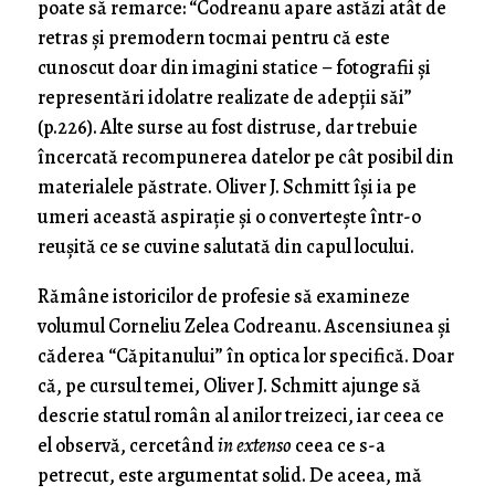
poate să remarce: “Codreanu apare astăzi atât de
retras și premodern tocmai pentru că este
cunoscut doar din imagini statice – fotografii și
representări idolatre realizate de adepții săi”
(p.226). Alte surse au fost distruse, dar trebuie
încercată recompunerea datelor pe cât posibil din
materialele păstrate. Oliver J. Schmitt își ia pe
umeri această aspirație și o convertește într-o
reușită ce se cuvine salutată din capul locului.
Rămâne istoricilor de profesie să examineze
volumul Corneliu Zelea Codreanu. Ascensiunea și
căderea “Căpitanului” în optica lor specifică. Doar
că, pe cursul temei, Oliver J. Schmitt ajunge să
descrie statul român al anilor treizeci, iar ceea ce
el observă, cercetând
in extenso
ceea ce s-a
petrecut, este argumentat solid. De aceea, mă