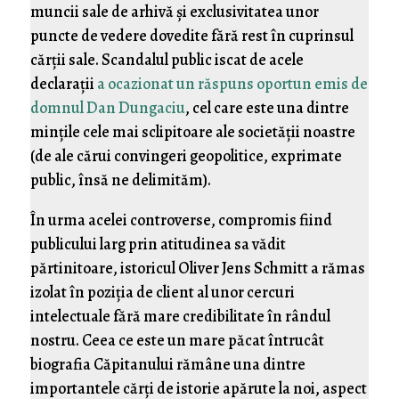
muncii sale de arhivă şi exclusivitatea unor
puncte de vedere dovedite fără rest în cuprinsul
cărţii sale. Scandalul public iscat de acele
declaraţii
a ocazionat un răspuns oportun emis de
domnul Dan Dungaciu
, cel care este una dintre
minţile cele mai sclipitoare ale societăţii noastre
(de ale cărui convingeri geopolitice, exprimate
public, însă ne delimităm).
În urma acelei controverse, compromis fiind
publicului larg prin atitudinea sa vădit
părtinitoare, istoricul Oliver Jens Schmitt a rămas
izolat în poziţia de client al unor cercuri
intelectuale fără mare credibilitate în rândul
nostru. Ceea ce este un mare păcat întrucât
biografia Căpitanului rămâne una dintre
importantele cărţi de istorie apărute la noi, aspect