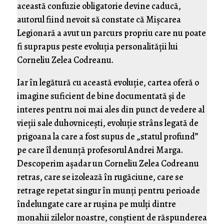
această confuzie obligatorie devine caducă,
autorul fiind nevoit să constate că Mişcarea
Legionară a avut un parcurs propriu care nu poate
fi suprapus peste evoluţia personalităţii lui
Corneliu Zelea Codreanu.
Iar în legătură cu această evoluţie, cartea oferă o
imagine suficient de bine documentată şi de
interes pentru noi mai ales din punct de vedere al
vieţii sale duhovniceşti, evoluţie strâns legată de
prigoana la care a fost supus de „statul profund”
pe care îl denunţă profesorul Andrei Marga.
Descoperim aşadar un Corneliu Zelea Codreanu
retras, care se izolează în rugăciune, care se
retrage repetat singur în munţi pentru perioade
îndelungate care ar ruşina pe mulţi dintre
monahii zilelor noastre, conştient de răspunderea