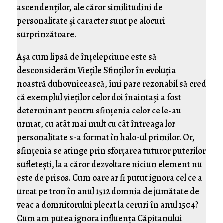
ascendenţilor, ale căror similitudini de
personalitate şi caracter sunt pe alocuri
surprinzătoare.
Aşa cum lipsă de înţelepciune este să
desconsiderăm Vieţile Sfinţilor în evoluţia
noastră duhovnicească, îmi pare rezonabil să cred
că exemplul vieţilor celor doi înaintaşi a fost
determinant pentru sfinţenia celor ce le-au
urmat, cu atât mai mult cu cât întreaga lor
personalitate s-a format în halo-ul primilor. Or,
sfinţenia se atinge prin sforţarea tuturor puterilor
sufleteşti, la a căror dezvoltare niciun element nu
este de prisos. Cum oare ar fi putut ignora cel ce a
urcat pe tron în anul 1512 domnia de jumătate de
veac a domnitorului plecat la ceruri în anul 1504?
Cum am putea ignora influenţa Căpitanului