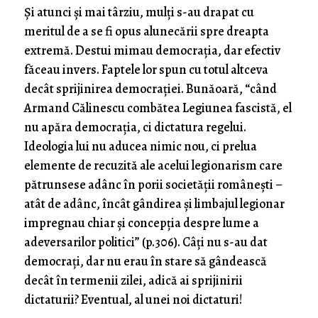
Și atunci și mai târziu, mulți s-au drapat cu
meritul de a se fi opus alunecării spre dreapta
extremă. Destui mimau democrația, dar efectiv
făceau invers. Faptele lor spun cu totul altceva
decât sprijinirea democrației. Bunăoară, “când
Armand Călinescu combătea Legiunea fascistă, el
nu apăra democrația, ci dictatura regelui.
Ideologia lui nu aducea nimic nou, ci prelua
elemente de recuzită ale acelui legionarism care
pătrunsese adânc în porii societății românești –
atât de adânc, încât gândirea și limbajul legionar
impregnau chiar și concepția despre lume a
adeversarilor politici” (p.306). Câți nu s-au dat
democrați, dar nu erau în stare să gândească
decât în termenii zilei, adică ai sprijinirii
dictaturii? Eventual, al unei noi dictaturi!