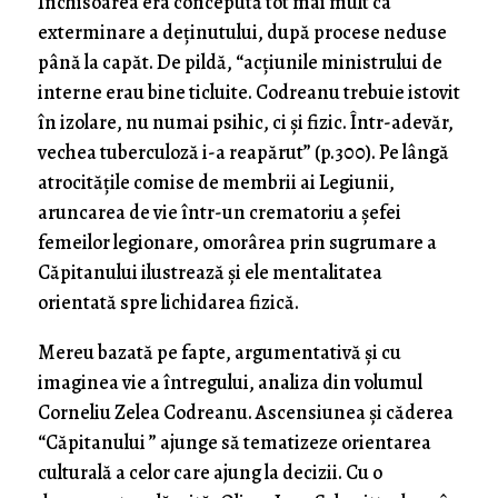
Închisoarea era concepută tot mai mult ca
exterminare a deținutului, după procese neduse
până la capăt. De pildă, “acțiunile ministrului de
interne erau bine ticluite. Codreanu trebuie istovit
în izolare, nu numai psihic, ci și fizic. Într-adevăr,
vechea tuberculoză i-a reapărut” (p.300). Pe lângă
atrocitățile comise de membrii ai Legiunii,
aruncarea de vie într-un crematoriu a șefei
femeilor legionare, omorârea prin sugrumare a
Căpitanului ilustrează și ele mentalitatea
orientată spre lichidarea fizică.
Mereu bazată pe fapte, argumentativă și cu
imaginea vie a întregului, analiza din volumul
Corneliu Zelea Codreanu. Ascensiunea și căderea
“Căpitanului ” ajunge să tematizeze orientarea
culturală a celor care ajung la decizii. Cu o