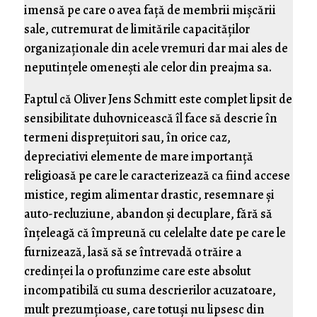
imensă pe care o avea faţă de membrii mişcării
sale, cutremurat de limitările capacităţilor
organizaţionale din acele vremuri dar mai ales de
neputinţele omeneşti ale celor din preajma sa.
Faptul că Oliver Jens Schmitt este complet lipsit de
sensibilitate duhovnicească îl face să descrie în
termeni dispreţuitori sau, în orice caz,
depreciativi elemente de mare importanţă
religioasă pe care le caracterizează ca fiind accese
mistice, regim alimentar drastic, resemnare şi
auto-recluziune, abandon şi decuplare, fără să
înţeleagă că împreună cu celelalte date pe care le
furnizează, lasă să se întrevadă o trăire a
credinţei la o profunzime care este absolut
incompatibilă cu suma descrierilor acuzatoare,
mult prezumţioase, care totuşi nu lipsesc din