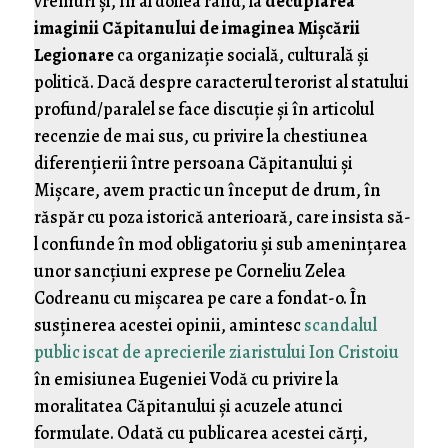
vremuri şi, în al doilea rând, la
decuplarea
imaginii Căpitanului de imaginea Mişcării
Legionare
ca organizaţie socială, culturală şi
politică. Dacă despre caracterul terorist al statului
profund/paralel se face discuţie şi în articolul
recenzie de mai sus, cu privire la chestiunea
diferenţierii între persoana Căpitanului şi
Mişcare, avem practic un început de drum, în
răspăr cu poza istorică anterioară, care insista să-
l confunde în mod obligatoriu şi sub ameninţarea
unor sancţiuni exprese pe Corneliu Zelea
Codreanu cu mişcarea pe care a fondat-o. În
susţinerea acestei opinii, amintesc
scandalul
public iscat de aprecierile ziaristului Ion Cristoiu
în emisiunea Eugeniei Vodă cu privire la
moralitatea Căpitanului şi acuzele atunci
formulate. Odată cu publicarea acestei cărţi,