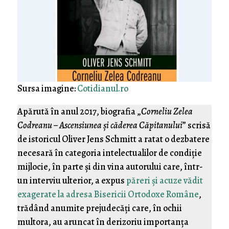
Sursa imagine:
Cotidianul.ro
Apărută în anul 2017, biografia „
Corneliu Zelea
Codreanu – Ascensiunea şi căderea Căpitanului
” scrisă
de istoricul Oliver Jens Schmitt a ratat o dezbatere
necesară în categoria intelectualilor de condiţie
mijlocie, în parte şi din vina autorului care, într-
un interviu ulterior, a expus
păreri şi acuze vădit
exagerate la adresa Bisericii Ortodoxe Române
,
trădând anumite prejudecăţi care, în ochii
multora, au aruncat în derizoriu importanţa