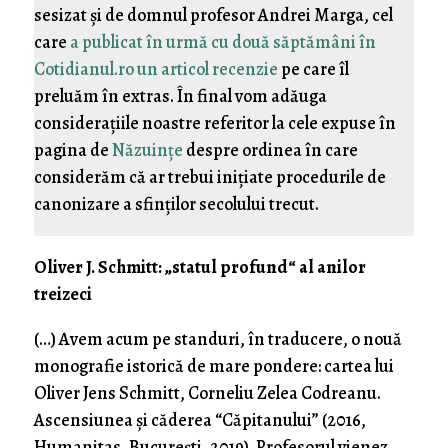
sesizat şi de domnul profesor Andrei Marga, cel
care
a publicat în urmă cu două săptămâni în
Cotidianul.ro un articol recenzie
pe care îl
preluăm în extras. În final vom adăuga
consideraţiile noastre referitor la cele expuse în
pagina de
Năzuinţe
despre ordinea în care
considerăm că ar trebui iniţiate procedurile de
canonizare a sfinţilor secolului trecut.
Oliver J. Schmitt: „statul profund“ al anilor
treizeci
(…) Avem acum pe standuri, în traducere, o nouă
monografie istorică de mare pondere: cartea lui
Oliver Jens Schmitt, Corneliu Zelea Codreanu.
Ascensiunea și căderea “Căpitanului” (2016,
Humanitas, București, 2019). Profesorul vienez