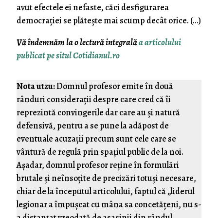
avut efectele ei nefaste, căci desfigurarea
democrației se plătește mai scump decât orice. (…)
Vă îndemnăm la o lectură integrală
a articolului
publicat pe situl Cotidianul.ro
Nota utzu:
Domnul profesor emite în două
rânduri consideraţii despre care cred că îi
reprezintă convingerile dar care au şi natură
defensivă, pentru a se pune la adăpost de
eventuale acuzaţii precum sunt cele care se
vântură de regulă prin spaţiul public de la noi.
Aşadar, domnul profesor reţine în formulări
brutale şi neînsoţite de precizări totuşi necesare,
chiar de la începutul articolului, faptul că „liderul
legionar a împușcat cu mâna sa concetățeni, nu s-
a distanțat vreodată de asasinii din rândul