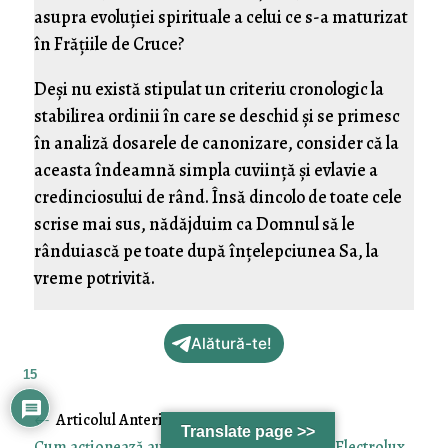
asupra evoluţiei spirituale a celui ce s-a maturizat
în Frăţiile de Cruce?
Deşi nu există stipulat un criteriu cronologic la
stabilirea ordinii în care se deschid şi se primesc
în analiză dosarele de canonizare, consider că la
aceasta îndeamnă simpla cuviinţă şi evlavie a
credinciosului de rând. Însă dincolo de toate cele
scrise mai sus, nădăjduim ca Domnul să le
rânduiască pe toate după înţelepciunea Sa, la
vreme potrivită.
Alătură-te!
15
←
Translate page >>
Cum acţionează autorităţile maghiare când Electrolux