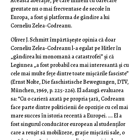
Această aberație, pe care nimeni cu oarecare
greutate nu o mai frecventase de secole în
Europa, a fost și platforma de gândire a lui
Corneliu Zelea-Codreanu.
Oliver J. Schmitt împărtășește opinia că doar
Corneliu Zelea-Codreanu l-a egalat pe Hitler în
„gândirea lui monomană a catastrofei” și că
Legiunea „a fost probabil cea mai interesantă și cu
cele mai multe fețe dintre toate mișcările fasciste”
(Ernst Nolte, Die faschistische Bewegungen, DTV,
München, 1969, p. 225-226). El adaugă evaluarea
sa: “Cu o carieră axată pe propria țară, Codreanu
face parte dintre politicienii de opoziție cu cel mai
mare succes în istoria recentă a Europei. …. El a
fost singurul conducător european al studenților
care a reușit să mobilizeze, grație mișcării sale, o