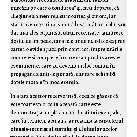
mișcării pe care o conducea” şi, mai departe, că
„Legiunea amenința cu moartea și omora, iar
statul avea să-i țină isonul.” Însă, atât articolul său
dar mai ales cuprinsul cărţii recenzate, lămuresc
destul de limpede, iar acolo unde nu o face expres
cartea o evidenţiază prin contrast, împrejurările
concrete şi complete în care s-au produs aceste
evenimente, care au devenit un loc comun în
propaganda anti-legionară, dar care schimbă
datele morale în mod esenţial.
În afara acestor rezerve însă, ceea ce găsesc că
este foarte valoros în această carte este
demonstraţia amplă a două chestiuni esenţiale,
care în termeni actuali s-ar rezuma la
caracterul
ofensiv-terorist al statului şi al elitelor
acelor