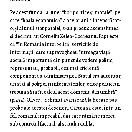
Pe acest fundal, al unei “boli politice și morale”, pe
care “boala economică” a acelor ani a intensificat-
o, și al unui stat paralel, s-au produs ascensiunea
și declinul lui Corneliu Zelea-Codreanu. Fapt este
că “în România interbelică, serviciile de
informații, care supravegheau întreaga viață
socială importantă din punct de vedere politic,
reprezentau, probabil, cea mai eficientă
componentă a administrației. Statul era autoritar,
un stat al poliției și informatorilor, orice politician
trebuia să ia în calcul acest domeniu din umbră”
(p.252). Oliver J. Schmitt avansează la fiecare pas
probe ale acestei descrieri. Cartea sa este, într-un
fel, romanul impecabil, dar care rămâne mereu
sub controlul factual, al statului dublat.