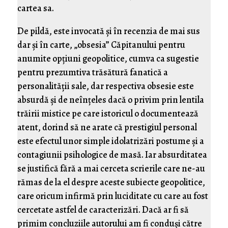
cartea sa.
De pildă, este invocată şi în recenzia de mai sus
dar şi în carte, „obsesia” Căpitanului pentru
anumite opţiuni geopolitice, cumva ca sugestie
pentru prezumtiva trăsătură fanatică a
personalităţii sale, dar respectiva obsesie este
absurdă şi de neînţeles dacă o privim prin lentila
trăirii mistice pe care istoricul o documentează
atent, dorind să ne arate că prestigiul personal
este efectul unor simple idolatrizări postume şi a
contagiunii psihologice de masă. Iar absurditatea
se justifică fără a mai cerceta scrierile care ne-au
rămas de la el despre aceste subiecte geopolitice,
care oricum infirmă prin luciditate cu care au fost
cercetate astfel de caracterizări. Dacă ar fi să
primim concluziile autorului am fi conduşi către