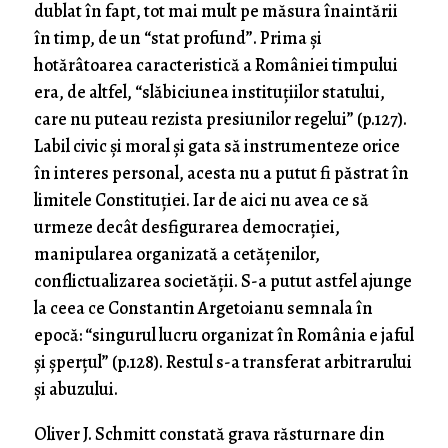
dublat în fapt, tot mai mult pe măsura înaintării
în timp, de un “stat profund”. Prima și
hotărâtoarea caracteristică a României timpului
era, de altfel, “slăbiciunea instituțiilor statului,
care nu puteau rezista presiunilor regelui” (p.127).
Labil civic și moral și gata să instrumenteze orice
în interes personal, acesta nu a putut fi păstrat în
limitele Constituției. Iar de aici nu avea ce să
urmeze decât desfigurarea democrației,
manipularea organizată a cetățenilor,
conflictualizarea societății. S-a putut astfel ajunge
la ceea ce Constantin Argetoianu semnala în
epocă: “singurul lucru organizat în România e jaful
și șperțul” (p.128). Restul s-a transferat arbitrarului
și abuzului.
Oliver J. Schmitt constată grava răsturnare din