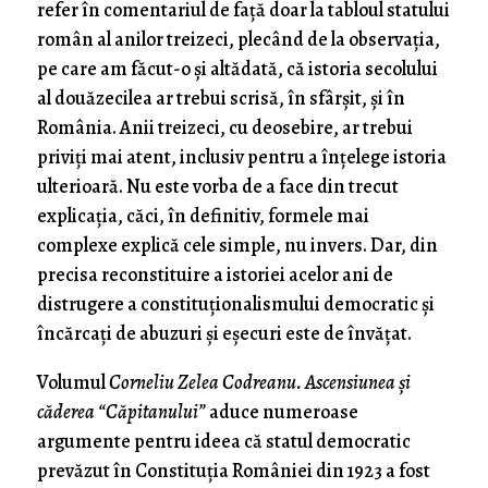
refer în comentariul de față doar la tabloul statului
român al anilor treizeci, plecând de la observația,
pe care am făcut-o și altădată, că istoria secolului
al douăzecilea ar trebui scrisă, în sfârșit, și în
România. Anii treizeci, cu deosebire, ar trebui
priviți mai atent, inclusiv pentru a înțelege istoria
ulterioară. Nu este vorba de a face din trecut
explicația, căci, în definitiv, formele mai
complexe explică cele simple, nu invers. Dar, din
precisa reconstituire a istoriei acelor ani de
distrugere a constituționalismului democratic și
încărcați de abuzuri și eșecuri este de învățat.
Volumul
Corneliu Zelea Codreanu. Ascensiunea și
căderea “Căpitanului”
aduce numeroase
argumente pentru ideea că statul democratic
prevăzut în Constituția României din 1923 a fost