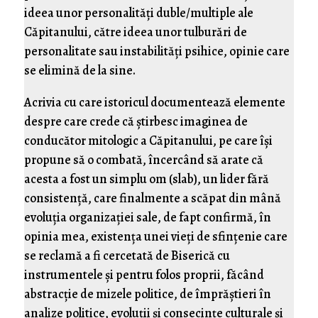
ideea unor personalităţi duble/multiple ale
Căpitanului, către ideea unor tulburări de
personalitate sau instabilităţi psihice, opinie care
se elimină de la sine.
Acrivia cu care istoricul documentează elemente
despre care crede că ştirbesc imaginea de
conducător mitologic a Căpitanului, pe care îşi
propune să o combată, încercând să arate că
acesta a fost un simplu om (slab), un lider fără
consistenţă, care finalmente a scăpat din mână
evoluţia organizaţiei sale, de fapt confirmă, în
opinia mea, existenţa unei vieţi de sfinţenie care
se reclamă a fi cercetată de Biserică cu
instrumentele şi pentru folos proprii, făcând
abstracţie de mizele politice, de împrăştieri în
analize politice, evoluţii şi consecinţe culturale şi