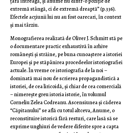
țară întreagă, și anume nu dintr-o poziție de
extremă stângă, ci de extremă dreaptă” (p.336).
Efectele acțiunii lui nu au fost oarecari, în context
și mai târziu.
Monografierea realizată de Oliver J. Schmitt stă pe
o documentare practic exhaustivă în arhive
românești și străine, pe buna cunoaștere a istoriei
Europei și pe stăpânirea procedeelor istoriografiei
actuale. În vreme ce istoriografia de la noi –
dominată mai nou de scrierea propagandistică a
istoriei, de cea liricoidă, și chiar de cea comercială
– nimerește greu istoria istorie, în volumul
Corneliu Zelea Codreanu. Ascensiunea și căderea
“Căpitanului” se află cu totul altceva, Anume, o
reconstituire istorică fără resturi, care lasă să se
exprime unghiuri de vedere diferite spre a capta