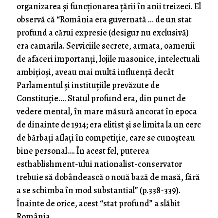
organizarea și funcționarea țării în anii treizeci. El
observă că “România era guvernată … de un stat
profund a cărui expresie (desigur nu exclusivă)
era camarila. Serviciile secrete, armata, oamenii
de afaceri importanți, lojile masonice, intelectuali
ambițioși, aveau mai multă influență decât
Parlamentul și instituțiile prevăzute de
Constituție…. Statul profund era, din punct de
vedere mental, în mare măsură ancorat în epoca
de dinainte de 1914; era elitist și se limita la un cerc
de bărbați aflați în competiție, care se cunoșteau
bine personal…. În acest fel, puterea
esthablishment-ului nationalist-conservator
trebuie să dobândească o nouă bază de masă, fără
a se schimba în mod substantial” (p.338-339).
Înainte de orice, acest “stat profund” a slăbit
România.