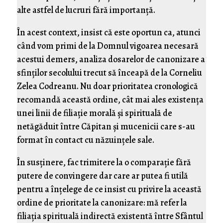
alte astfel de lucruri fără importanţă.
În acest context, insist că este oportun ca, atunci
când vom primi de la Domnul vigoarea necesară
acestui demers, analiza dosarelor de canonizare a
sfinţilor secolului trecut să înceapă de la Corneliu
Zelea Codreanu. Nu doar prioritatea cronologică
recomandă această ordine, cât mai ales existenţa
unei linii de filiaţie morală şi spirituală de
netăgăduit între Căpitan şi mucenicii care s-au
format în contact cu năzuinţele sale.
În susţinere, fac trimitere la o comparaţie fără
putere de convingere dar care ar putea fi utilă
pentru a înţelege de ce insist cu privire la această
ordine de prioritate la canonizare: mă refer la
filiaţia spirituală indirectă existentă între Sfântul