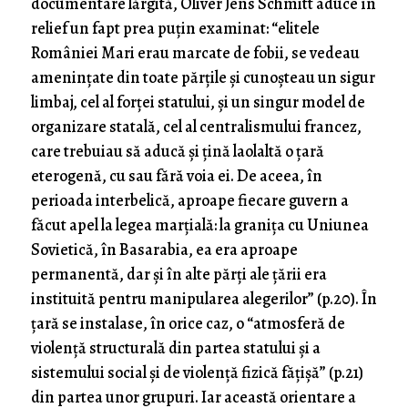
documentare lărgită, Oliver Jens Schmitt aduce în
relief un fapt prea puțin examinat: “elitele
României Mari erau marcate de fobii, se vedeau
amenințate din toate părțile și cunoșteau un sigur
limbaj, cel al forței statului, și un singur model de
organizare statală, cel al centralismului francez,
care trebuiau să aducă și țină laolaltă o țară
eterogenă, cu sau fără voia ei. De aceea, în
perioada interbelică, aproape fiecare guvern a
făcut apel la legea marțială: la granița cu Uniunea
Sovietică, în Basarabia, ea era aproape
permanentă, dar și în alte părți ale țării era
instituită pentru manipularea alegerilor” (p.20). În
țară se instalase, în orice caz, o “atmosferă de
violență structurală din partea statului și a
sistemului social și de violență fizică fățișă” (p.21)
din partea unor grupuri. Iar această orientare a