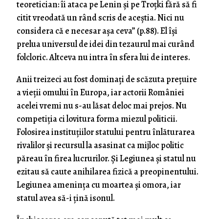
teoretician: îi ataca pe Lenin și pe Troțki fără să fi
citit vreodată un rând scris de aceștia. Nici nu
considera că e necesar așa ceva” (p.88). El își
prelua universul de idei din tezaurul mai curând
folcloric. Altceva nu intra în sfera lui de interes.
Anii treizeci au fost dominați de scăzuta prețuire
a vieții omului în Europa, iar actorii României
acelei vremi nu s-au lăsat deloc mai prejos. Nu
competiția ci lovitura forma miezul politicii.
Folosirea instituțiilor statului pentru înlăturarea
rivalilor și recursul la asasinat ca mijloc politic
păreau în firea lucrurilor. Și Legiunea și statul nu
ezitau să caute anihilarea fizică a preopinentului.
Legiunea amenința cu moartea și omora, iar
statul avea să-i țină isonul.