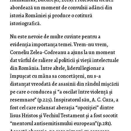
abordează un moment de convulsii adânci din
istoria României și produce o cotitură
istoriografică.
Nu este nevoie de multe cuvinte pentru a
evidenția importanța temei. Vrem-nu vrem,
Corneliu Zelea-Codreanu a ajuns la un moment
dat vârful de raliere al politicii și vieții intelectuale
din România. Între altele, liderul legionar a
împușcat cu mâna sa concetățeni, nu s-a
distanțat vreodată de asasinii din rândul mișcării
pe care o conducea și “a oscilat între violență și
resemnare” (p.225). Inspiratorul său, A. C. Cuza, a
fost cel care relansat aberația “opoziției” dintre
Iisus Hristos și Vechiul Testament și a fost socotit
“mentorul antisemitismului european”(p.281).