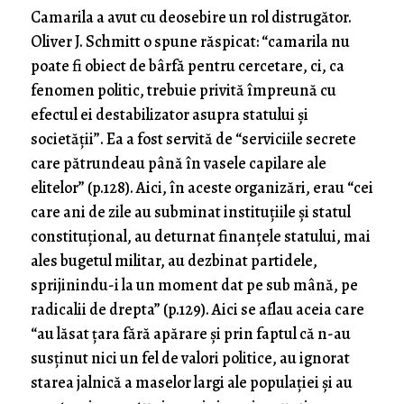
Camarila a avut cu deosebire un rol distrugător.
Oliver J. Schmitt o spune răspicat: “camarila nu
poate fi obiect de bârfă pentru cercetare, ci, ca
fenomen politic, trebuie privită împreună cu
efectul ei destabilizator asupra statului și
societății”. Ea a fost servită de “serviciile secrete
care pătrundeau până în vasele capilare ale
elitelor” (p.128). Aici, în aceste organizări, erau “cei
care ani de zile au subminat instituțiile și statul
constituțional, au deturnat finanțele statului, mai
ales bugetul militar, au dezbinat partidele,
sprijinindu-i la un moment dat pe sub mână, pe
radicalii de drepta” (p.129). Aici se aflau aceia care
“au lăsat țara fără apărare și prin faptul că n-au
susținut nici un fel de valori politice, au ignorat
starea jalnică a maselor largi ale populației și au