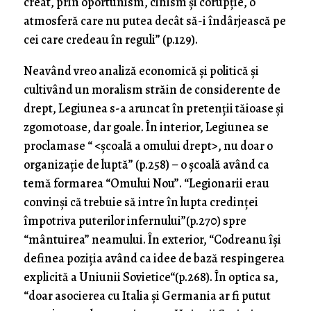
creat, prin oportunism, cinism și corupție, o
atmosferă care nu putea decât să-i îndârjească pe
cei care credeau în reguli” (p.129).
Neavând vreo analiză economică și politică și
cultivând un moralism străin de considerente de
drept, Legiunea s-a aruncat în pretenții tăioase și
zgomotoase, dar goale. În interior, Legiunea se
proclamase “ <școală a omului drept>, nu doar o
organizație de luptă” (p.258) – o școală având ca
temă formarea “Omului Nou”. “Legionarii erau
convinși că trebuie să intre în lupta credinței
împotriva puterilor infernului”(p.270) spre
“mântuirea” neamului. În exterior, “Codreanu își
definea poziția având ca idee de bază respingerea
explicită a Uniunii Sovietice“(p.268). În optica sa,
“doar asocierea cu Italia și Germania ar fi putut