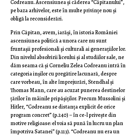
Codreanu. Ascensiunea și căderea “Căpitanului”,
pe baza arhivelor, este în multe privințe nou și
obligă la reconsiderări.
Prin Căpitan, avem, iarăși, în istoria României
ascensiunea politică a unora care nu sunt
fruntașii profesionali și culturali ai generațiilor lor.
Din nivelul absolvirii liceului și al studiilor sale, ne
dăm seama că și Corneliu Zelea Codreanu intră în
categoria inșilor cu pregătire lacunară, despre
care vorbeau, în alte împrejurări, Stendhal și
Thomas Mann, care au acuzat punerea destinelor
țărilor în mâinile pripășiților. Precum Mussolini și
Hitler, “Codreanu se distanța explicit de orice
program concret” (p.240) – în ce-l privește din
motive religioase: el voia să pună în lucru un plan
împotriva Satanei” (p.113). “Codreanu nu era un