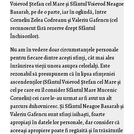
Voievod Ştefan cel Mare şi Sfântul Voievod Neagoe
Basarab, pe de o parte, iar în oglindă, între
Corneliu Zelea Codreanu şi Valeriu Gafencu (cel
recunoscut fără rezerve drept Sfântul
Închisorilor).
Nu am în vedere doar circumstanţele personale
pentru fiecare dintre aceşti sfinţi, cât mai ales
înrâurirea vieţii unora asupra celorlalţi. Este
rezonabil să presupunem că în lipsa sfinţeniei
ascendenţilor (Sfântul Voievod Ştefan cel Mare şi
cel pe care eu îl consider Sfântul Mare Mucenic
Corneliu) cei care le-au urmat ar fi avut un alt
parcurs duhovnicesc. Şi Sfântul Neagoe Basarab şi
Valeriu Gafencu sunt sfinţi isihaşti, foarte
apropiaţi în datele lor personale, dar consider că
aceeaşi apropiere poate fi regăsită şi în trăsăturile