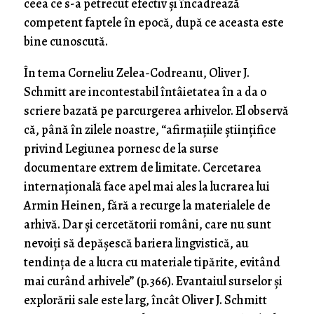
ceea ce s-a petrecut efectiv și încadrează
competent faptele în epocă, după ce aceasta este
bine cunoscută.
În tema Corneliu Zelea-Codreanu, Oliver J.
Schmitt are incontestabil întâietatea în a da o
scriere bazată pe parcurgerea arhivelor. El observă
că, până în zilele noastre, “afirmațiile științifice
privind Legiunea pornesc de la surse
documentare extrem de limitate. Cercetarea
internațională face apel mai ales la lucrarea lui
Armin Heinen, fără a recurge la materialele de
arhivă. Dar și cercetătorii români, care nu sunt
nevoiți să depășescă bariera lingvistică, au
tendința de a lucra cu materiale tipărite, evitând
mai curând arhivele” (p.366). Evantaiul surselor și
explorării sale este larg, încât Oliver J. Schmitt