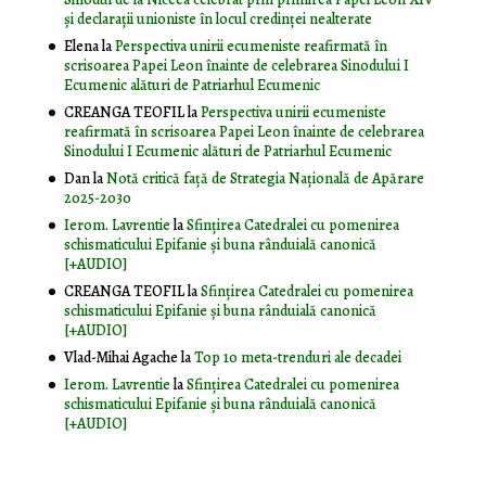
și declarații unioniste în locul credinței nealterate
Elena
la
Perspectiva unirii ecumeniste reafirmată în
scrisoarea Papei Leon înainte de celebrarea Sinodului I
Ecumenic alături de Patriarhul Ecumenic
CREANGA TEOFIL
la
Perspectiva unirii ecumeniste
reafirmată în scrisoarea Papei Leon înainte de celebrarea
Sinodului I Ecumenic alături de Patriarhul Ecumenic
Dan
la
Notă critică faţă de Strategia Naţională de Apărare
2025-2030
Ierom. Lavrentie
la
Sfințirea Catedralei cu pomenirea
schismaticului Epifanie și buna rânduială canonică
[+AUDIO]
CREANGA TEOFIL
la
Sfințirea Catedralei cu pomenirea
schismaticului Epifanie și buna rânduială canonică
[+AUDIO]
Vlad-Mihai Agache
la
Top 10 meta-trenduri ale decadei
Ierom. Lavrentie
la
Sfințirea Catedralei cu pomenirea
schismaticului Epifanie și buna rânduială canonică
[+AUDIO]