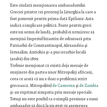
Este ciudată menționarea ambasadorului
Greciei printre cei prezenți la Liturghia la care a
fost pomenit pentru prima dată Epifanie. Asta
indică o implicare politică. Poate pentru greci
este un semn de laudă, probabil ei urmăresc să
mențină Imperiul bizantin de odinioară prin
Patriarhii de Constantinopol, Alexandria și
Ierusalim. Antiohia și-a pus ierarhie locală
(arabă) din 1899.
Trebuie menționat că există deja mesaje de
susținere din partea unor Mitropoliți africani,
ceea ce arată că nu e doar o problemă strict
grecească. Mitropolitul
de Camerun
și
de Zambia
și-au exprimat simpatia prin mesaje speciale.
Totuși nu este posibil ca o simplă presiune a unui
ambasador să ducă la un gest cu asemenea