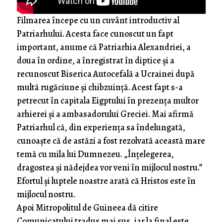
Filmarea începe cu un cuvânt introductiv al
Patriarhului. Acesta face cunoscut un fapt
important, anume că Patriarhia Alexandriei, a
doua în ordine, a înregistrat în diptice și a
recunoscut Biserica Autocefală a Ucrainei după
multă rugăciune și chibzuință. Acest fapt s-a
petrecut în capitala Eigptului în prezența multor
arhierei și a ambasadorului Greciei. Mai afirmă
Patriarhul că, din experiența sa îndelungată,
cunoaște că de astăzi a fost rezolvată această mare
temă cu mila lui Dumnezeu. „Înțelegerea,
dragostea și nădejdea vor veni în mijlocul nostru.”
Efortul și luptele noastre arată că Hristos este în
mijlocul nostru.
Apoi Mitropolitul de Guineea dă citire
Comunicatului tradus mai sus, iar la final este