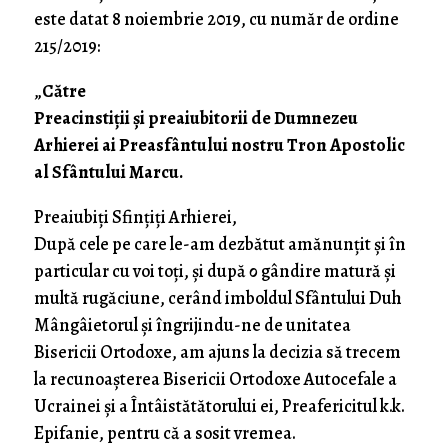
este datat 8 noiembrie 2019, cu număr de ordine
215/2019:
„
Către
Preacinstiții și preaiubitorii de Dumnezeu
Arhierei ai Preasfântului nostru Tron Apostolic
al Sfântului Marcu.
Preaiubiți Sfințiți Arhierei,
După cele pe care le-am dezbătut amănunțit și în
particular cu voi toți, și după ο gândire matură și
multă rugăciune, cerând imboldul Sfântului Duh
Mângâietorul și îngrijindu-ne de unitatea
Bisericii Ortodoxe, am ajuns la decizia să trecem
la recunoașterea Bisericii Ortodoxe Autocefale a
Ucrainei și a Întâistătătorului ei, Preafericitul k.k.
Epifanie, pentru că a sosit vremea.