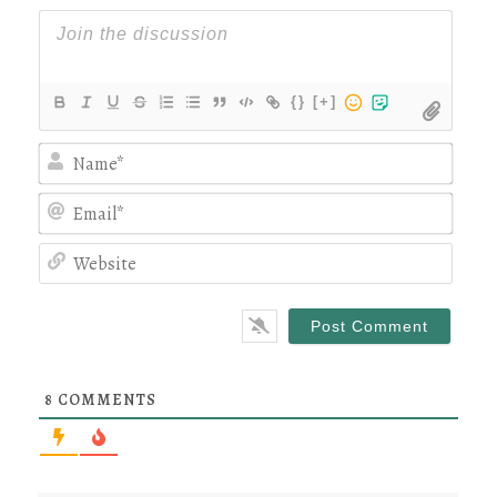
{}
[+]
Nam
Emai
Webs
8
COMMENTS