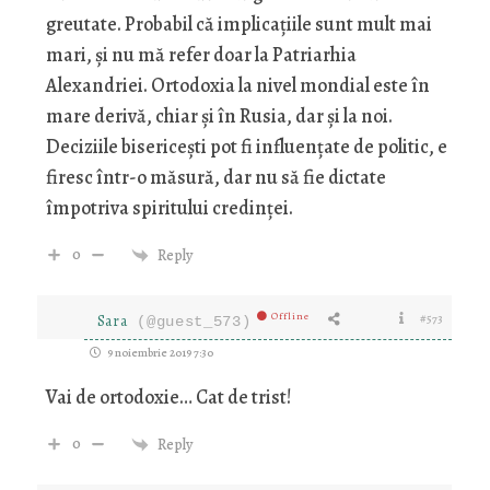
greutate. Probabil că implicațiile sunt mult mai
mari, și nu mă refer doar la Patriarhia
Alexandriei. Ortodoxia la nivel mondial este în
mare derivă, chiar și în Rusia, dar și la noi.
Deciziile bisericești pot fi influențate de politic, e
firesc într-o măsură, dar nu să fie dictate
împotriva spiritului credinței.
0
Reply
Offline
Sara
#573
(@guest_573)
9 noiembrie 2019 7:30
Vai de ortodoxie… Cat de trist!
0
Reply