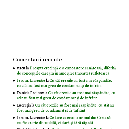
Comentarii recente
viscu
la
Dreapta credință e o cunoaștere sănătoasă, diferită
de concepțiile care țin în amorțire (moarte) sufletească
Ierom. Lavrentie
la
Cu cât ereziile au fost mai răspândite,
cu atât au fost mai greu de condamnat și de înfrânt
Daniela Proinov
la
Cu cât ereziile au fost mai răspândite, cu
atât au fost mai greu de condamnat și de înfrânt
Lucreția
la
Cu cât ereziile au fost mai răspândite, cu atât au
fost mai greu de condamnat și de înfrânt
Ierom. Lavrentie
la
Ce face ca ecumenismul din Creta să
nu fie erezie discutabilă, ci clară și fără tăgadă