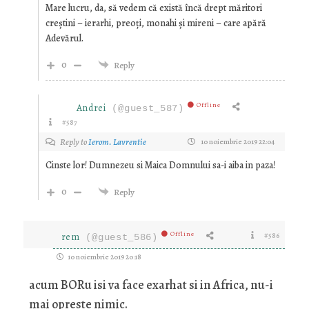
Mare lucru, da, să vedem că există încă drept măritori
creștini – ierarhi, preoți, monahi și mireni – care apără
Adevărul.
0
Reply
Offline
Andrei
(@guest_587)
#587
Reply to
Ierom. Lavrentie
10 noiembrie 2019 22:04
Cinste lor! Dumnezeu si Maica Domnului sa-i aiba in paza!
0
Reply
Offline
rem
#586
(@guest_586)
10 noiembrie 2019 20:18
acum BORu isi va face exarhat si in Africa, nu-i
mai opreste nimic.