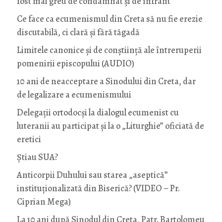
fost mai greu de condamnat și de înfrânt
Ce face ca ecumenismul din Creta să nu fie erezie
discutabilă, ci clară și fără tăgadă
Limitele canonice și de conștiință ale întreruperii
pomenirii episcopului (AUDIO)
10 ani de neacceptare a Sinodului din Creta, dar
de legalizare a ecumenismului
Delegații ortodocși la dialogul ecumenist cu
luteranii au participat și la o „Liturghie” oficiată de
eretici
Știau SUA?
Anticorpii Duhului sau starea „aseptică”
instituționalizată din Biserică? (VIDEO – Pr.
Ciprian Mega)
La 10 ani după Sinodul din Creta, Patr. Bartolomeu