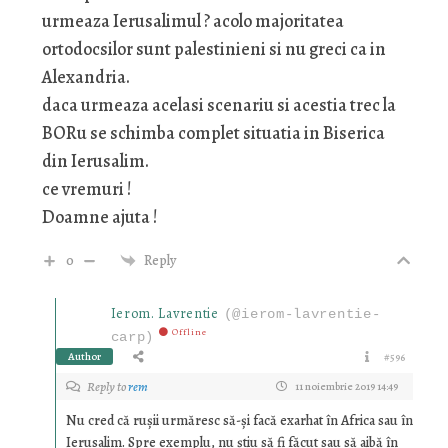
urmeaza Ierusalimul ? acolo majoritatea
ortodocsilor sunt palestinieni si nu greci ca in
Alexandria.
daca urmeaza acelasi scenariu si acestia trec la
BORu se schimba complet situatia in Biserica
din Ierusalim.
ce vremuri !
Doamne ajuta !
0
Reply
Ierom. Lavrentie
(@ierom-lavrentie-
Offline
carp)
Author
#596
Reply to
rem
11 noiembrie 2019 14:49
Nu cred că rușii urmăresc să-și facă exarhat în Africa sau în
Ierusalim. Spre exemplu, nu știu să fi făcut sau să aibă în