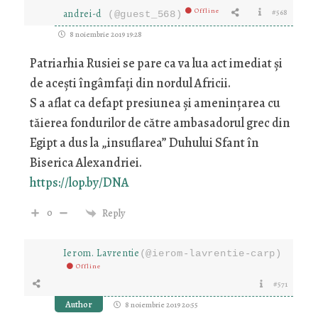
Offline
andrei-d
#568
(@guest_568)
8 noiembrie 2019 19:28
Patriarhia Rusiei se pare ca va lua act imediat și
de acești îngâmfați din nordul Africii.
S a aflat ca defapt presiunea și amenințarea cu
tăierea fondurilor de către ambasadorul grec din
Egipt a dus la „insuflarea” Duhului Sfant în
Biserica Alexandriei.
https://lop.by/DNA
0
Reply
Ierom. Lavrentie
(@ierom-lavrentie-carp)
Offline
#571
Author
8 noiembrie 2019 20:55