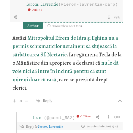
Ierom. Lavrentie
(@ierom-lavrentie-carp)
Offline
#581
Author
9 noiembrie 2019 23:51
Astăzi
Mitropolitul Efrem de Idra și Eghina nu a
permis schismaticilor ucraineni să slujească la
sărbătoarea Sf. Nectarie
. Iar egumena Tecla de la
o Mănăstire din apropiere a declarat că
nu le dă
voie nici să intre în incintă pentru că sunt
mireni doar cu rasă
, care se prezintă drept
clerici.
0
Reply
Offline
Ioan
#582
(@guest_582)
Reply to
Ierom. Lavrentie
10 noiembrie 2019 13:45