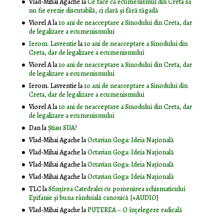
Vlad-Mihai Agache
la
Ce face ca ecumenismul din Creta să
nu fie erezie discutabilă, ci clară și fără tăgadă
Viorel A
la
10 ani de neacceptare a Sinodului din Creta, dar
de legalizare a ecumenismului
Ierom. Lavrentie
la
10 ani de neacceptare a Sinodului din
Creta, dar de legalizare a ecumenismului
Viorel A
la
10 ani de neacceptare a Sinodului din Creta, dar
de legalizare a ecumenismului
Ierom. Lavrentie
la
10 ani de neacceptare a Sinodului din
Creta, dar de legalizare a ecumenismului
Viorel A
la
10 ani de neacceptare a Sinodului din Creta, dar
de legalizare a ecumenismului
Dan
la
Știau SUA?
Vlad-Mihai Agache
la
Octavian Goga: Ideia Naţională
Vlad-Mihai Agache
la
Octavian Goga: Ideia Naţională
Vlad-Mihai Agache
la
Octavian Goga: Ideia Naţională
Vlad-Mihai Agache
la
Octavian Goga: Ideia Naţională
TLC
la
Sfințirea Catedralei cu pomenirea schismaticului
Epifanie și buna rânduială canonică [+AUDIO]
Vlad-Mihai Agache
la
PUTEREA – O înţelegere radicală