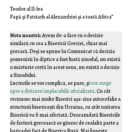
†Teodor al II-lea
Papă și Patriarh al Alexandriei și a toată Africa”
Nota noastră:
Avem de-a face cu o decizie
similară cu cea a Bisericii Greciei, chiar mai
precară. Deși se spune în Comunicat că decizia
pomenirii în diptice a fost luată sinodal, nu există
o mărturie certă în acest sens, nu există o decizie
a Sinodului.
Lucrurile se vor complica, se pare, și
vor curge
spre o divizare implacabilă oficializată
. Cu cât
recunosc mai multe Biserici așa-zisa autocefalie a
structurii bisericești din Ucraina, cu atât unitatea
Bisericii va fi mai afectată. Deocamdată Bisericile
de factură grecească se găsesc de cealaltă parte a
baricadei față de Biserica Rusă. Mai lipsește