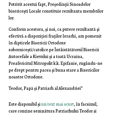
Potrivit acestui fapt, Președinții Sinoadelor
bisericești Locale constituie rezultanta membrilor
lor.
Conform acestora, și noi, ca putere rezultantă și
efectivă a dispoziției fraților Ierarhi, am pomenit
în dipticele Bisericii Ortodoxe
sobornicești/catolice pe Întâistătătorul Bisericii
Autocefale a Kievului și a toată Ucraina,
Preafericitul Mitropolit k.k. Epifanie, rugându-ne
pe drept pentru pacea și buna stare a Bisericilor
noastre Ortodoxe.
†Teodor, Papă și Patriarh al Alexandriei”
Este disponibil și
un text mai scurt
, în facsimil,
care conține semnătura Patriarhului Teodor și