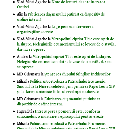
Vlad-Mihai Agache
la
Note de lectură despre lucrarea
Ocultei
Alin
la
Fabricarea dușmanului putinist ca dispozitiv de
ordine internă
Vlad-Mihai Agache
la
Lege pentru interzicerea
organizaţiilor secrete
Vlad-Mihai Agache
la
Mitropolitul cipriot Tihic este oprit de
la slujire. Nelegiuirile ecumenismului se lovesc de o stavilă,
dar nu se opresc
Andrei
la
Mitropolitul cipriot Tihic este oprit de la slujire.
Nelegiuirile ecumenismului se lovesc de o stavilă, dar nu
se opresc
MD Crismaru
la
Ştergerea chipului Sfinţilor Închisorilor
Mihai
la
Politica antiortodoxă a Patriarhului Ecumenic.
Sinodul de la Niceea celebrat prin primirea Papei Leon XIV
și declarații unioniste în locul credinței nealterate
MD Crismaru
la
Fabricarea dușmanului putinist ca
dispozitiv de ordine internă
Ingradit
la
Întreruperea pomenirii este, conform
canoanelor, o mustrare a episcopului pentru erezie
Mihai
la
Politica antiortodoxă a Patriarhului Ecumenic.
Sinodul de la Niceea celebrat prin primirea Papei Leon XIV