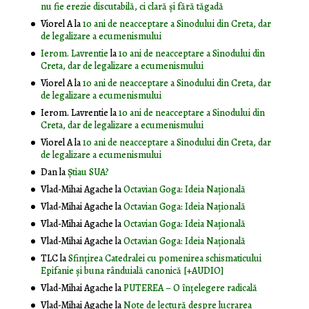
nu fie erezie discutabilă, ci clară și fără tăgadă
Viorel A
la
10 ani de neacceptare a Sinodului din Creta, dar
de legalizare a ecumenismului
Ierom. Lavrentie
la
10 ani de neacceptare a Sinodului din
Creta, dar de legalizare a ecumenismului
Viorel A
la
10 ani de neacceptare a Sinodului din Creta, dar
de legalizare a ecumenismului
Ierom. Lavrentie
la
10 ani de neacceptare a Sinodului din
Creta, dar de legalizare a ecumenismului
Viorel A
la
10 ani de neacceptare a Sinodului din Creta, dar
de legalizare a ecumenismului
Dan
la
Știau SUA?
Vlad-Mihai Agache
la
Octavian Goga: Ideia Naţională
Vlad-Mihai Agache
la
Octavian Goga: Ideia Naţională
Vlad-Mihai Agache
la
Octavian Goga: Ideia Naţională
Vlad-Mihai Agache
la
Octavian Goga: Ideia Naţională
TLC
la
Sfințirea Catedralei cu pomenirea schismaticului
Epifanie și buna rânduială canonică [+AUDIO]
Vlad-Mihai Agache
la
PUTEREA – O înţelegere radicală
Vlad-Mihai Agache
la
Note de lectură despre lucrarea