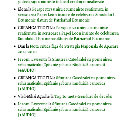
și declarații unioniste în locul credinței nealterate
Elena
la
Perspectiva unirii ecumeniste reafirmată în
scrisoarea Papei Leon înainte de celebrarea Sinodului I
Ecumenic alături de Patriarhul Ecumenic
CREANGA TEOFIL
la
Perspectiva unirii ecumeniste
reafirmată în scrisoarea Papei Leon înainte de celebrarea
Sinodului I Ecumenic alături de Patriarhul Ecumenic
Dan
la
Notă critică faţă de Strategia Naţională de Apărare
2025-2030
Ierom. Lavrentie
la
Sfințirea Catedralei cu pomenirea
schismaticului Epifanie și buna rânduială canonică
[+AUDIO]
CREANGA TEOFIL
la
Sfințirea Catedralei cu pomenirea
schismaticului Epifanie și buna rânduială canonică
[+AUDIO]
Vlad-Mihai Agache
la
Top 10 meta-trenduri ale decadei
Ierom. Lavrentie
la
Sfințirea Catedralei cu pomenirea
schismaticului Epifanie și buna rânduială canonică
[+AUDIO]