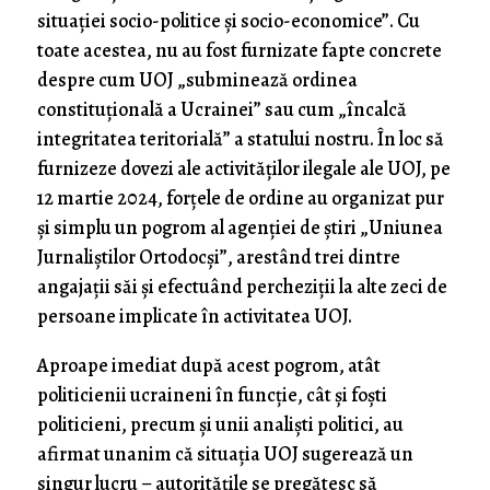
situației socio-politice și socio-economice”. Cu
toate acestea, nu au fost furnizate fapte concrete
despre cum UOJ „subminează ordinea
constituțională a Ucrainei” sau cum „încalcă
integritatea teritorială” a statului nostru. În loc să
furnizeze dovezi ale activităților ilegale ale UOJ, pe
12 martie 2024, forțele de ordine au organizat pur
și simplu un pogrom al agenției de știri „Uniunea
Jurnaliștilor Ortodocși”, arestând trei dintre
angajații săi și efectuând percheziții la alte zeci de
persoane implicate în activitatea UOJ.
Aproape imediat după acest pogrom, atât
politicienii ucraineni în funcţie, cât și foşti
politicieni, precum și unii analiști politici, au
afirmat unanim că situația UOJ sugerează un
singur lucru – autoritățile se pregătesc să