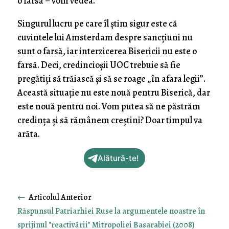
o farsă – vom vedea.
Singurul lucru pe care îl știm sigur este că
cuvintele lui Amsterdam despre sancțiuni nu
sunt o farsă, iar interzicerea Bisericii nu este o
farsă. Deci, credincioșii UOC trebuie să fie
pregătiți să trăiască și să se roage „în afara legii”.
Această situație nu este nouă pentru Biserică, dar
este nouă pentru noi. Vom putea să ne păstrăm
credința și să rămânem creștini? Doar timpul va
arăta.
Alătură-te!
←
Răspunsul Patriarhiei Ruse la argumentele noastre în
sprijinul "reactivării" Mitropoliei Basarabiei (2008)