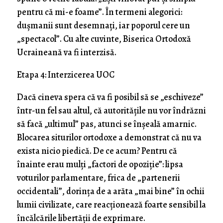
pentru că mi-e foame”. În termeni alegorici:
dușmanii sunt desemnați, iar poporul cere un
„spectacol”. Cu alte cuvinte, Biserica Ortodoxă
Ucraineană va fi interzisă.
Etapa 4: Interzicerea UOC
Dacă cineva spera că va fi posibil să se „eschiveze”
într-un fel sau altul, că autoritățile nu vor îndrăzni
să facă „ultimul” pas, atunci se înșeală amarnic.
Blocarea siturilor ortodoxe a demonstrat că nu va
exista nicio piedică. De ce acum? Pentru că
înainte erau mulţi „factori de opoziţie”: lipsa
voturilor parlamentare, frica de „partenerii
occidentali”, dorința de a arăta „mai bine” în ochii
lumii civilizate, care reacționează foarte sensibil la
încălcările libertății de exprimare.