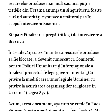
resurselor ortodoxe mai mult sau mai puțin
vizibile din Ucraina anunţă un singur lucru: foarte
curând autoritățile vor face următorul pas în
scopul interzicerii Bisericii.
Etapa 2: Finalizarea pregătirii legii de interzicere a
Bisericii
Într-adevăr, cu o zi înainte ca resursele ortodoxe
să fie blocate, a devenit cunoscut că Comitetul
pentru Politici Umanitare și Informaționale a
finalizat proiectul de lege guvernamental „Cu
privire la modificarea unor legi ale Ucrainei cu
privire la activitatea organizațiilor religioase în
Ucraina” (Legea 8371).
Acum, acest document, așa cum se crede în Rada
Supremă, este pregătit pentru a doua lectură. Mai