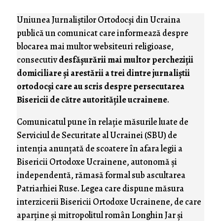
Uniunea Jurnaliştilor Ortodocşi din Ucraina
publică un comunicat care informează despre
blocarea mai multor websiteuri religioase,
consecutiv
desfăşurării mai multor percheziţii
domiciliare şi arestării a trei dintre jurnaliştii
ortodocşi care au scris despre persecutarea
Bisericii de către autorităţile ucrainene
.
Comunicatul pune în relaţie măsurile luate de
Serviciul de Securitate al Ucrainei (SBU) de
intenţia anunţată de scoatere în afara legii a
Bisericii Ortodoxe Ucrainene, autonomă şi
independentă, rămasă formal sub ascultarea
Patriarhiei Ruse. Legea care dispune măsura
interzicerii Bisericii Ortodoxe Ucrainene, de care
aparţine şi mitropolitul român Longhin Jar şi