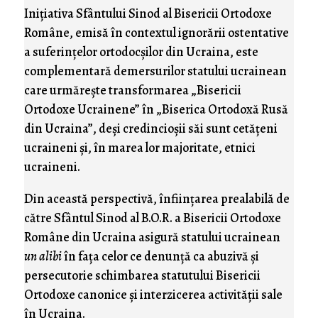
Iniţiativa Sfântului Sinod al Bisericii Ortodoxe
Române, emisă în contextul ignorării ostentative
a suferinţelor ortodocşilor din Ucraina, este
complementară demersurilor statului ucrainean
care urmăreşte transformarea „Bisericii
Ortodoxe Ucrainene” în „Biserica Ortodoxă Rusă
din Ucraina”, deşi credincioşii săi sunt cetăţeni
ucraineni şi, în marea lor majoritate, etnici
ucraineni.
Din această perspectivă, înfiinţarea prealabilă de
către Sfântul Sinod al B.O.R. a Bisericii Ortodoxe
Române din Ucraina asigură statului ucrainean
un alibi
în faţa celor ce denunţă ca abuzivă şi
persecutorie schimbarea statutului Bisericii
Ortodoxe canonice şi interzicerea activităţii sale
în Ucraina.