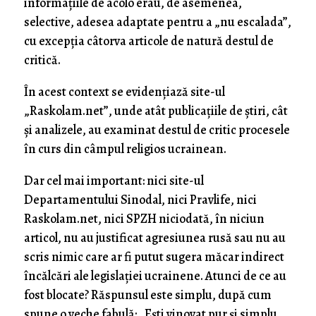
informațiile de acolo erau, de asemenea,
selective, adesea adaptate pentru a „nu escalada”,
cu excepția câtorva articole de natură destul de
critică.
În acest context se evidențiază site-ul
„Raskolam.net”, unde atât publicațiile de știri, cât
și analizele, au examinat destul de critic procesele
în curs din câmpul religios ucrainean.
Dar cel mai important: nici site-ul
Departamentului Sinodal, nici Pravlife, nici
Raskolam.net, nici SPZH niciodată, în niciun
articol, nu au justificat agresiunea rusă sau nu au
scris nimic care ar fi putut sugera măcar indirect
încălcări ale legislației ucrainene. Atunci de ce au
fost blocate? Răspunsul este simplu, după cum
spune o veche fabulă: „Ești vinovat pur şi simplu