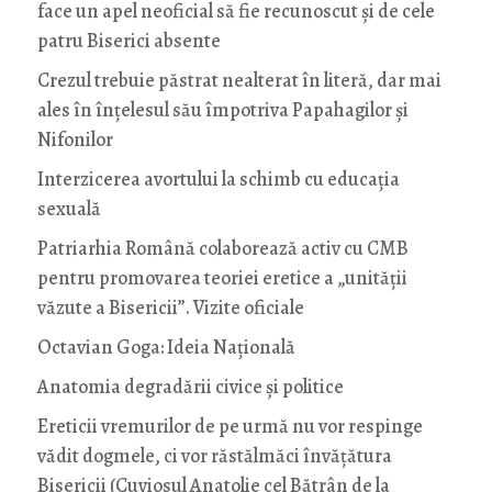
face un apel neoficial să fie recunoscut și de cele
patru Biserici absente
Crezul trebuie păstrat nealterat în literă, dar mai
ales în înțelesul său împotriva Papahagilor și
Nifonilor
Interzicerea avortului la schimb cu educaţia
sexuală
Patriarhia Română colaborează activ cu CMB
pentru promovarea teoriei eretice a „unității
văzute a Bisericii”. Vizite oficiale
Octavian Goga: Ideia Naţională
Anatomia degradării civice și politice
Ereticii vremurilor de pe urmă nu vor respinge
vădit dogmele, ci vor răstălmăci învățătura
Bisericii (Cuviosul Anatolie cel Bătrân de la