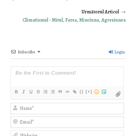
→
Climatismul - Mitul, Farsa, Minciuna, Agresiunea
Subscribe
Login
{}
[+]
Nam
Emai
Webs