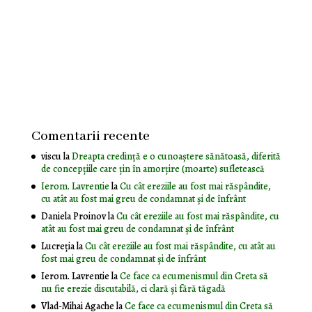
Comentarii recente
viscu
la
Dreapta credință e o cunoaștere sănătoasă, diferită
de concepțiile care țin în amorțire (moarte) sufletească
Ierom. Lavrentie
la
Cu cât ereziile au fost mai răspândite,
cu atât au fost mai greu de condamnat și de înfrânt
Daniela Proinov
la
Cu cât ereziile au fost mai răspândite, cu
atât au fost mai greu de condamnat și de înfrânt
Lucreția
la
Cu cât ereziile au fost mai răspândite, cu atât au
fost mai greu de condamnat și de înfrânt
Ierom. Lavrentie
la
Ce face ca ecumenismul din Creta să
nu fie erezie discutabilă, ci clară și fără tăgadă
Vlad-Mihai Agache
la
Ce face ca ecumenismul din Creta să