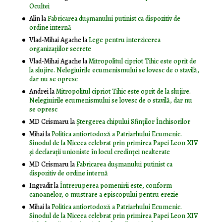
Ocultei
Alin
la
Fabricarea dușmanului putinist ca dispozitiv de
ordine internă
Vlad-Mihai Agache
la
Lege pentru interzicerea
organizaţiilor secrete
Vlad-Mihai Agache
la
Mitropolitul cipriot Tihic este oprit de
la slujire. Nelegiuirile ecumenismului se lovesc de o stavilă,
dar nu se opresc
Andrei
la
Mitropolitul cipriot Tihic este oprit de la slujire.
Nelegiuirile ecumenismului se lovesc de o stavilă, dar nu
se opresc
MD Crismaru
la
Ştergerea chipului Sfinţilor Închisorilor
Mihai
la
Politica antiortodoxă a Patriarhului Ecumenic.
Sinodul de la Niceea celebrat prin primirea Papei Leon XIV
și declarații unioniste în locul credinței nealterate
MD Crismaru
la
Fabricarea dușmanului putinist ca
dispozitiv de ordine internă
Ingradit
la
Întreruperea pomenirii este, conform
canoanelor, o mustrare a episcopului pentru erezie
Mihai
la
Politica antiortodoxă a Patriarhului Ecumenic.
Sinodul de la Niceea celebrat prin primirea Papei Leon XIV