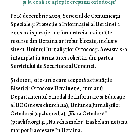
și la ce să se aștepte creștinii ortodocși?
Pe 16 decembrie 2023, Serviciul de Comunicații
Speciale și Protecție a Informației al Ucrainei a
emis o dispoziție conform căreia mai multe
resurse din Ucraina ar trebui blocate, inclusiv
site-ul Uniunii Jurnaliștilor Ortodocși. Aceasta s-a
întâmplat în urma unei solicitări din partea
Serviciului de Securitate al Ucrainei.
Și de ieri, site-urile care acoperă activitățile
Bisericii Ortodoxe Ucrainene, cum ar fi
Departamentul Sinodal de Informare și Educație
al UOC (news.church.ua), Uniunea Jurnaliștilor
Ortodocși (spzh.media), „Viața Ortodoxă”
(pravlife.org) și „Nu schismelor” (raskolam.net) nu
mai pot fi accesate în Ucraina.