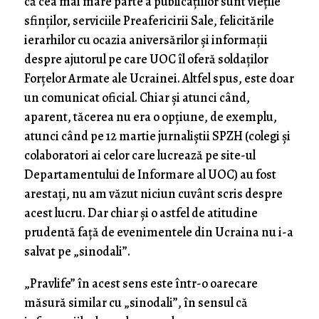
că cea mai mare parte a publicațiilor sunt viețile
sfinților, serviciile Preafericirii Sale, felicitările
ierarhilor cu ocazia aniversărilor și informații
despre ajutorul pe care UOC îl oferă soldaților
Forțelor Armate ale Ucrainei. Altfel spus, este doar
un comunicat oficial. Chiar și atunci când,
aparent, tăcerea nu era o opțiune, de exemplu,
atunci când pe 12 martie jurnaliștii SPZH (colegi și
colaboratori ai celor care lucrează pe site-ul
Departamentului de Informare al UOC) au fost
arestați, nu am văzut niciun cuvânt scris despre
acest lucru. Dar chiar și o astfel de atitudine
prudentă față de evenimentele din Ucraina nu i-a
salvat pe „sinodali”.
„Pravlife” în acest sens este într-o oarecare
măsură similar cu „sinodali”, în sensul că