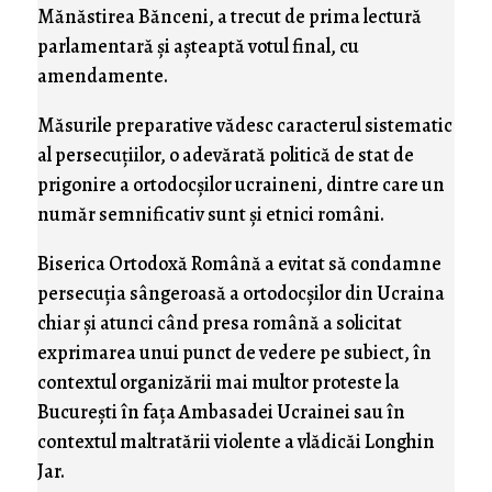
Mănăstirea Bănceni, a trecut de prima lectură
parlamentară şi aşteaptă votul final, cu
amendamente.
Măsurile preparative vădesc caracterul sistematic
al persecuţiilor, o adevărată politică de stat de
prigonire a ortodocşilor ucraineni, dintre care un
număr semnificativ sunt şi etnici români.
Biserica Ortodoxă Română a evitat să condamne
persecuţia sângeroasă a ortodocşilor din Ucraina
chiar şi atunci când presa română a solicitat
exprimarea unui punct de vedere pe subiect, în
contextul organizării mai multor proteste la
Bucureşti în faţa Ambasadei Ucrainei sau în
contextul maltratării violente a vlădicăi Longhin
Jar.