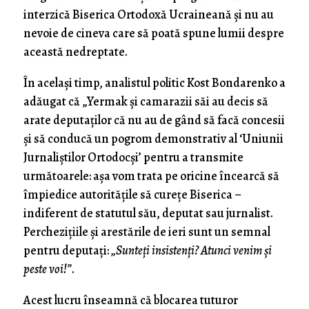
interzică Biserica Ortodoxă Ucraineană și nu au
nevoie de cineva care să poată spune lumii despre
această nedreptate.
În același timp, analistul politic Kost Bondarenko a
adăugat că „Yermak și camarazii săi au decis să
arate deputaților că nu au de gând să facă concesii
și să conducă un pogrom demonstrativ al ‘Uniunii
Jurnaliștilor Ortodocși’ pentru a transmite
următoarele: aşa vom trata pe oricine încearcă să
împiedice autoritățile să curețe Biserica –
indiferent de statutul său, deputat sau jurnalist.
Perchezițiile și arestările de ieri sunt un semnal
pentru deputați:
„Sunteți insistenţi? Atunci venim şi
peste voi!”
.
Acest lucru înseamnă că blocarea tuturor