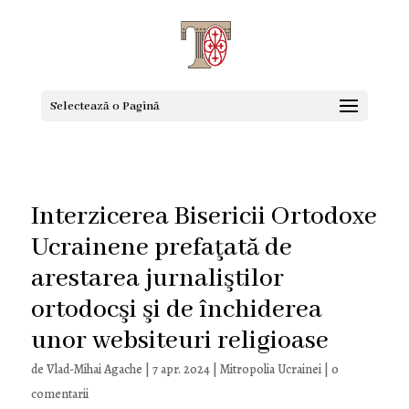
Selectează o Pagină
Interzicerea Bisericii Ortodoxe
Ucrainene prefaţată de
arestarea jurnaliştilor
ortodocşi şi de închiderea
unor websiteuri religioase
de
Vlad-Mihai Agache
|
7 apr. 2024
|
Mitropolia Ucrainei
|
0
comentarii