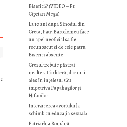
Biserică? (VIDEO – Pr.
Ciprian Mega)
La 10 ani după Sinodul din
Creta, Patr. Bartolomeu face
un apel neoficial să fie
recunoscut și de cele patru
Biserici absente
Crezul trebuie păstrat
nealterat în literă, dar mai
sc
ales în înțelesul său
împotriva Papahagilor și
Nifonilor
Interzicerea avortului la
schimb cu educaţia sexuală
Patriarhia Română