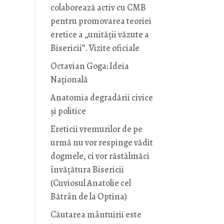
colaborează activ cu CMB
pentru promovarea teoriei
eretice a „unității văzute a
Bisericii”. Vizite oficiale
Octavian Goga: Ideia
Naţională
Anatomia degradării civice
și politice
Ereticii vremurilor de pe
urmă nu vor respinge vădit
dogmele, ci vor răstălmăci
învățătura Bisericii
(Cuviosul Anatolie cel
Bătrân de la Optina)
Căutarea mântuirii este