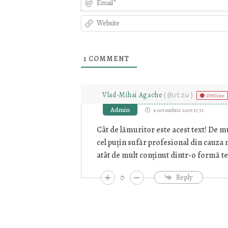
1
COMMENT
Vlad-Mihai Agache
(@utzu)
Offline
Admin
4 octombrie 2019 17:31
Cât de lămuritor este acest text! De m
cel puţin sufăr profesional din cauza 
atât de mult conţinut dintr-o formă te
0
Reply