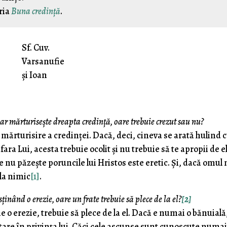
ria
Buna credință
.
Sf. Cuv.
Varsanufie
și Ioan
dar mărturiseşte dreapta credinţă, oare trebuie crezut sau nu?
măr­turisire a credinţei. Dacă, deci, cineva se arată hulind 
fara Lui, acesta trebuie ocolit şi nu trebuie să te apropii de e
 ce nu păzeşte poruncile lui Hristos este eretic. Şi, dacă omul
 la nimic
[1]
.
inând o erezie, oare un frate trebuie să plece de la el?
[2]
 o erezie, trebuie să plece de la el. Dacă e numai o bănuială
tare în privinţa lui. Căci cele ascunse sunt cunoscute numai 