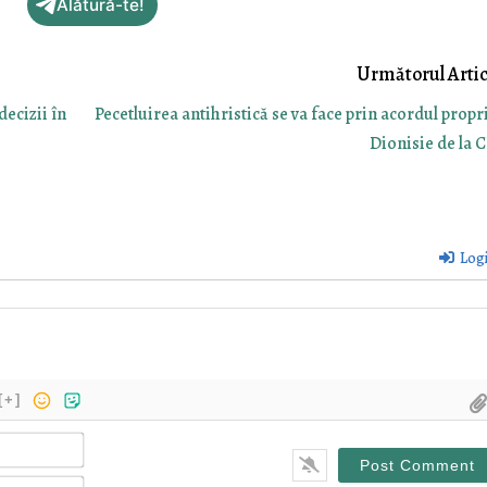
Alătură-te!
decizii în
Pecetluirea antihristică se va face prin acordul propri
Dionisie de la C
Log
[+]
Name*