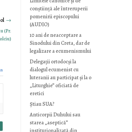
Limitele canonice și de
conștiință ale întreruperii
pomenirii episcopului
→
(AUDIO)
u (Pr.
10 ani de neacceptare a
olciu)
Sinodului din Creta, dar de
legalizare a ecumenismului
Delegații ortodocși la
dialogul ecumenist cu
in
luteranii au participat și la o
„Liturghie” oficiată de
eretici
Știau SUA?
Anticorpii Duhului sau
starea „aseptică”
instituționalizată din