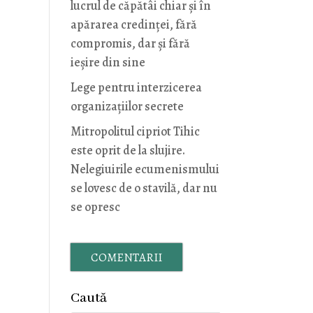
lucrul de căpătâi chiar și în
apărarea credinței, fără
compromis, dar și fără
ieșire din sine
Lege pentru interzicerea
organizaţiilor secrete
Mitropolitul cipriot Tihic
este oprit de la slujire.
Nelegiuirile ecumenismului
se lovesc de o stavilă, dar nu
se opresc
COMENTARII
Caută