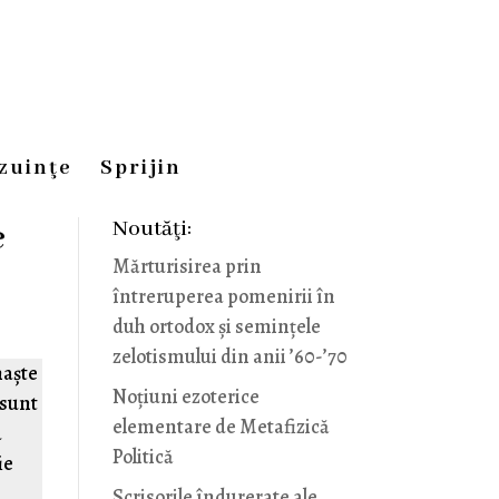
zuinţe
Sprijin
Noutăţi:
e
Mărturisirea prin
întreruperea pomenirii în
duh ortodox și semințele
zelotismului din anii ’60-’70
naște
Noţiuni ezoterice
 sunt
elementare de Metafizică
a
Politică
ie
Scrisorile îndurerate ale