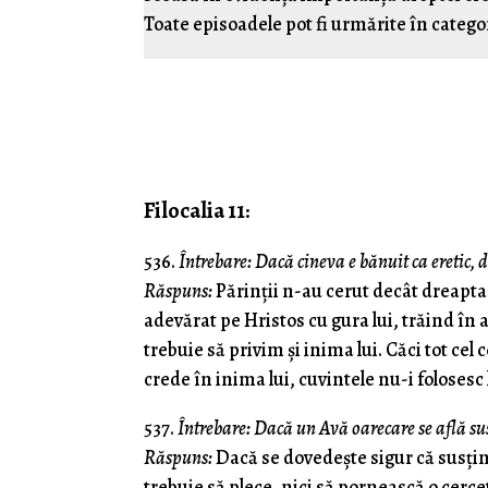
Toate episoadele pot fi urmărite în catego
Filocalia 11
:
536.
Întrebare:
Dacă cineva e bănuit ca eretic, 
Răspuns:
Părinţii n-au cerut decât dreapta 
adevărat pe Hristos cu gura lui, trăind în a
trebuie să privim şi inima lui. Căci tot cel
crede în inima lui, cuvintele nu-i folosesc
537.
Întrebare: Dacă un Avă oarecare se află susţ
Răspuns:
Dacă se dovedeşte sigur că susţine
trebuie să plece, nici să pornească o cerce