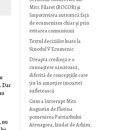
Mitr. Filaret (ROCOR) și
împotrivirea autentică față
de ecumenism chiar și prin
evitarea comuniunii
Textul deciziilor luate la
Sinodul V Ecumenic
Dreapta credință e o
cunoaștere sănătoasă,
diferită de concepțiile care
cu
țin în amorțire (moarte)
l. Dar
sufletească
 nu
Cum a întrerupt Mitr.
Augustin de Florina
pomenirea Patriarhului
, nu
Atenagora, lăudat de Arhim.
lui