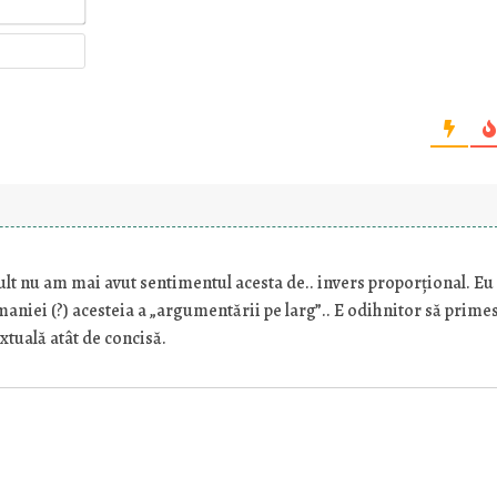
Email*
Website
ult nu am mai avut sentimentul acesta de.. invers proporţional. Eu
maniei (?) acesteia a „argumentării pe larg”.. E odihnitor să prime
xtuală atât de concisă.