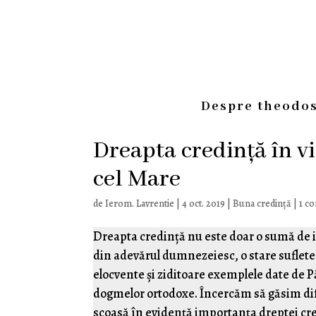
Despre theodos
Dreapta credință în vie
cel Mare
de
Ierom. Lavrentie
|
4 oct. 2019
|
Buna credință
|
1 c
Dreapta credință nu este doar o sumă de id
din adevărul dumnezeiesc, o stare suflete
elocvente și ziditoare exemplele date de Păr
dogmelor ortodoxe. Încercăm să găsim difer
scoasă în evidență importanța dreptei cr