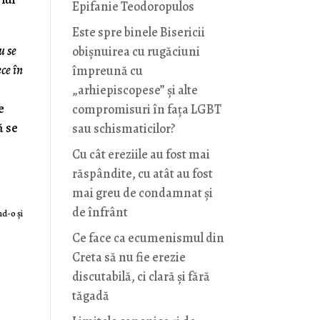
Epifanie Teodoropulos
Este spre binele Bisericii
u se
obișnuirea cu rugăciuni
ce în
împreună cu
„arhiepiscopese” și alte
e
compromisuri în fața LGBT
ă se
sau schismaticilor?
Cu cât ereziile au fost mai
răspândite, cu atât au fost
mai greu de condamnat și
de înfrânt
nd-o şi
Ce face ca ecumenismul din
Creta să nu fie erezie
discutabilă, ci clară și fără
tăgadă