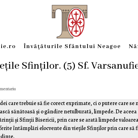
ie.ro
Învăţăturile Sfântului Neagoe
Nă
țile Sfinților. (5) Sf. Varsanufi
omentariu
ei care trebuie să fie corect exprimate, ci o putere care se 
ască sănătoasă și o gândire netulburată, limpede. De aceea
inții și Sfinții Bisericii, prin care se arată limpede valoare
ite întâmplări elocvente din viețile Sfinților prin care să f
edințe.