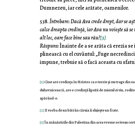
Dumnezeu, iar cele arătate, oamenilor.
538.
Întrebare: Dacă Ava crede drept, dar se aştea
calce dreapta credinţă, iar Ava nu voieşte să se 
alt loc, oare face bine sau rău?
[3]
Răspuns:
Înainte de a se arăta că erezia se
plinească cu el cuvântul: „Fuge necredincio
impune, trebuie să o facă aceasta cu sfatu
[1]
Cine are credinţa în Hristos ca o teorie şi nu trage din ea n
duhovnicească, are o credinţă lipsită de miezul ei viu, rodi
apărând-o.
[2]
Ε vorba de un bătrân căruia îi slujeşte un frate.
[3]
În mânăstirile din Palestina din acea vreme se iveau cert