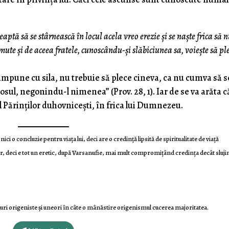
ptă să se stârnească în locul acela vreo erezie şi se naşte frica să n
mute şi de aceea fratele, cunoscându-şi slăbiciunea sa, voieşte să ple
 impune cu sila, nu trebuie să plece cineva, ca nu cumva să s
sul, negonindu-l nime­nea” (Prov. 28, 1). Iar de se va arăta c
l Părinţilor duhovniceşti, în frica lui Dumnezeu.
ici o concluzie pentru viaţa lui, deci are o credinţă lipsită de spiritualitate de viaţă
tor, deci e tot un eretic, după Varsanufie, mai mult compromiţând credinţa decât sluji
uri origeniste şi uneori în câte o mânăstire origenismul cucerea majoritatea.