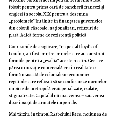
birourile bancherilor imperiali. Termenul a fost
folosit pentru prima oară de bancherii francezi și
englezi în secolul XIX pentru a desemna
„problemele” întâlnite în finanțarea guvernelor
din colonii: răscoale, naționalizări, refuzuri de
plată. Adică forme de rezistență politică.
Companiile de asigurare, în special Lloyd’s of
London, au fost printre primele care au construit
formule pentru a „evalua” aceste riscuri. Ceea ce
părea o inovație comercială era în realitate o
formă mascată de colonialism economic:
regiunile care refuzau să se conformeze normelor
impuse de metropolă erau penalizate, izolate,
stigmatizate. Capitalul nu mai venea – sau venea
doar însoțit de armatele imperiale.
Mai târziu, în timpul Războiului Rece, noțiunea de