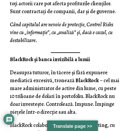
toți actorii care pot afecta profiturile clienților.
Sunt contractați de companii, dar și de guverne.
Când capitalul are nevoie de protecție, Control Risks
vine cu „informație”, cu „analiză” și, dacă e cazul, cu
destabilizare.
BlackRock și banca invizibilă a lumii
Deasupra tuturor, în tăcere și fără expunere
mediatică excesivă, tronează
BlackRock
– cel mai
mare administrator de active din lume, cu peste
10 trilioane de dolari în portofoliu. BlackRock nu
doar investește. Controlează. Impune. Împinge
piețele într-o direcție sau alta.
BlackRock colaborează cu agențiile de rating, cu
Translate page >>