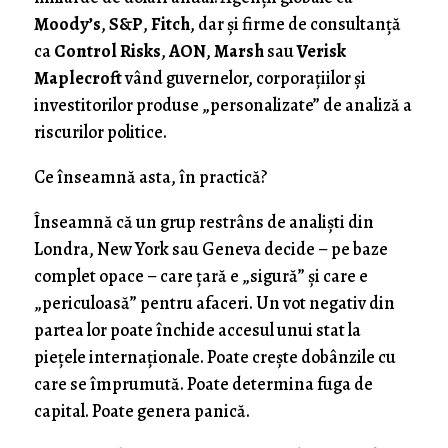
Moody’s
,
S&P
,
Fitch
, dar și firme de consultanță
ca
Control Risks
,
AON
,
Marsh
sau
Verisk
Maplecroft
vând guvernelor, corporațiilor și
investitorilor produse „personalizate” de analiză a
riscurilor politice.
Ce înseamnă asta, în practică?
Înseamnă că un grup restrâns de analiști din
Londra, New York sau Geneva decide – pe baze
complet opace – care țară e „sigură” și care e
„periculoasă” pentru afaceri. Un vot negativ din
partea lor poate închide accesul unui stat la
piețele internaționale. Poate crește dobânzile cu
care se împrumută. Poate determina fuga de
capital. Poate genera panică.