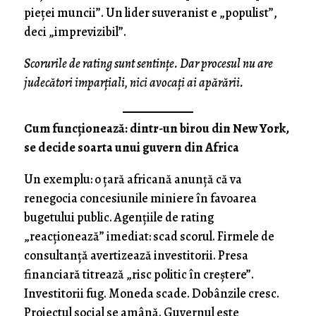
pieței muncii”. Un lider suveranist e „populist”,
deci „imprevizibil”.
Scorurile de rating sunt sentințe. Dar procesul nu are
judecători imparțiali, nici avocați ai apărării.
Cum funcționează: dintr-un birou din New York,
se decide soarta unui guvern din Africa
Un exemplu: o țară africană anunță că va
renegocia concesiunile miniere în favoarea
bugetului public. Agențiile de rating
„reacționează” imediat: scad scorul. Firmele de
consultanță avertizează investitorii. Presa
financiară titrează „risc politic în creștere”.
Investitorii fug. Moneda scade. Dobânzile cresc.
Proiectul social se amână. Guvernul este