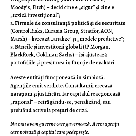
Moody’s, Fitch) – decid cine e „sigur” și cine e
„toxică investițional”;
Firmele de consultanță politică și de securitate
(Control Risks, Eurasia Group, Stratfor, AON,
Marsh) – livrează „analize” și „modele predictive”;
Băncile și investitorii globali
(JP Morgan,
BlackRock, Goldman Sachs) – își ajustează
portofoliile și presiunea în funcție de evaluări.
Aceste entități funcționează în simbioză.
Agențiile emit verdicte. Consultanții creează
narațiuni și justificări. Iar capitalul reacționează
„rațional” – retrăgându-se, penalizând, sau
preluând active la prețuri de criză.
Nu mai avem guverne care guvernează. Avem agenții
care notează și capital care pedepsește.