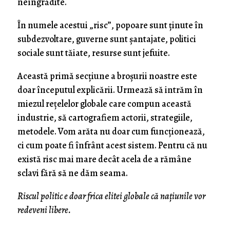
neîngrădite.
În numele acestui „risc”, popoare sunt ținute în
subdezvoltare, guverne sunt șantajate, politici
sociale sunt tăiate, resurse sunt jefuite.
Această primă secțiune a broșurii noastre este
doar începutul explicării. Urmează să intrăm în
miezul rețelelor globale care compun această
industrie, să cartografiem actorii, strategiile,
metodele. Vom arăta nu doar cum funcționează,
ci cum poate fi înfrânt acest sistem. Pentru că nu
există risc mai mare decât acela de a rămâne
sclavi fără să ne dăm seama.
Riscul politic e doar frica elitei globale că națiunile vor
redeveni libere.