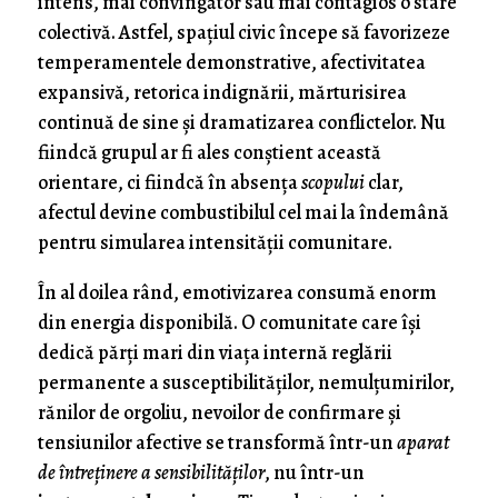
intens, mai convingător sau mai contagios o stare
colectivă. Astfel, spațiul civic începe să favorizeze
temperamentele demonstrative, afectivitatea
expansivă, retorica indignării, mărturisirea
continuă de sine și dramatizarea conflictelor. Nu
fiindcă grupul ar fi ales conștient această
orientare, ci fiindcă în absența
scopului
clar,
afectul devine combustibilul cel mai la îndemână
pentru simularea intensității comunitare.
În al doilea rând, emotivizarea consumă enorm
din energia disponibilă. O comunitate care își
dedică părți mari din viața internă reglării
permanente a susceptibilităților, nemulțumirilor,
rănilor de orgoliu, nevoilor de confirmare și
tensiunilor afective se transformă într-un
aparat
de întreținere a sensibilităților
, nu într-un