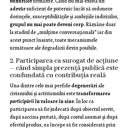
bunurilor
urmărite. Când nu mai există un
adevăr
suficient de puternic încât să ordoneze
dorințele, susceptibilitățile și ambițiile indivizilor,
grupul nu mai poate deveni corp
. Rămâne doar
la stadiul de „mulțime conversațională” iar din
acest punct înainte, toate mecanismele
următoare ale degradării devin posibile.
2. Participarea ca surogat de acțiune
– când simpla prezență publică este
confundată cu contribuția reală
Una dintre cele mai perfide
degenerări
ale
civismului şi activismului este
transformarea
participării
în valoare în sine
. În loc ca
participarea să fie judecată după obiectul servit,
după sarcina purtată, după costul asumat și după
efectul produs, ea începe să fie considerată prin