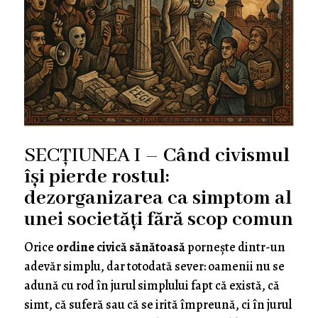
SECȚIUNEA I –
Când civismul
își pierde rostul:
dezorganizarea ca simptom al
unei societăți fără scop comun
Orice
ordine civică sănătoasă
pornește dintr-un
adevăr simplu, dar totodată sever: oamenii nu se
adună cu rod în jurul simplului fapt că există, că
simt, că suferă sau că se irită împreună, ci în jurul