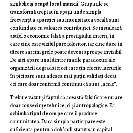
simbolic și
ocupă locul muncii
. Grupurile se
transformă treptat în spații unde simpla
frecvență a apariției sau intensitatea vocală sunt
confundate cu valoarea contribuției. Se instalează
astfel o economie falsă a prestigiului intern, în
care cine este vizibil pare folositor, iar cine duce în
tăcere sarcini grele poate deveni aproape invizibil.
De aici apare unul dintre marile paradoxuri ale
organizării degradate: cei care țin efectiv lucrurile
în picioare sunt adesea mai puțin validați decât
cei care doar confirmă continuu că sunt „acolo”.
Trebuie văzut și faptul că această falsificare nu are
doar consecințe tehnice, ci și antropologice. Ea
schimbă tipul de om
pe care îl produce
comunitatea. Dacă simpla participare este
suficientă pentru a dobândi statut sau capital