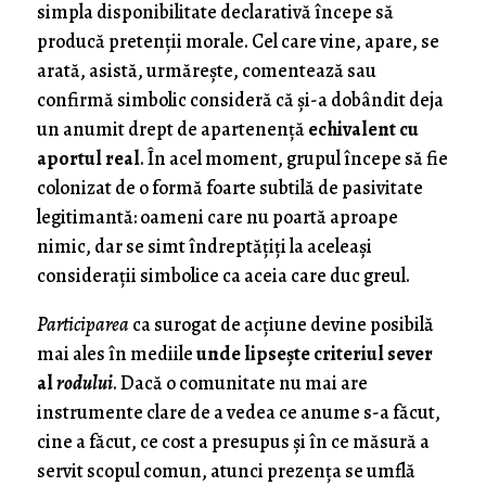
simpla disponibilitate declarativă începe să
producă pretenții morale. Cel care vine, apare, se
arată, asistă, urmărește, comentează sau
confirmă simbolic consideră că și-a dobândit deja
un anumit drept de apartenență
echivalent cu
aportul real
. În acel moment, grupul începe să fie
colonizat de o formă foarte subtilă de pasivitate
legitimantă: oameni care nu poartă aproape
nimic, dar se simt îndreptățiți la aceleași
considerații simbolice ca aceia care duc greul.
Participarea
ca surogat de acțiune devine posibilă
mai ales în mediile
unde lipsește criteriul sever
al
rodului
. Dacă o comunitate nu mai are
instrumente clare de a vedea ce anume s-a făcut,
cine a făcut, ce cost a presupus și în ce măsură a
servit scopul comun, atunci prezența se umflă