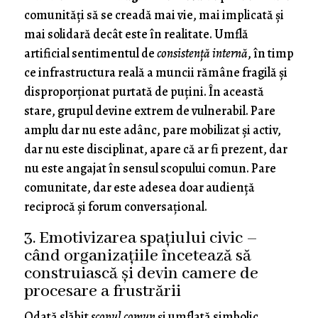
comunități să se creadă mai vie, mai implicată și
mai solidară decât este în realitate. Umflă
artificial sentimentul de
consistență internă
, în timp
ce infrastructura reală a muncii rămâne fragilă și
disproporționat purtată de puțini. În această
stare, grupul devine extrem de vulnerabil. Pare
amplu dar nu este adânc, pare mobilizat şi activ,
dar nu este disciplinat, apare că ar fi prezent, dar
nu este angajat în sensul scopului comun. Pare
comunitate, dar este adesea doar audiență
reciprocă şi forum conversaţional.
3. Emotivizarea spațiului civic –
când organizațiile încetează să
construiască și devin camere de
procesare a frustrării
Odată slăbit
scopul comun
și umflată simbolic