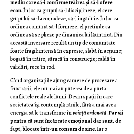
mediu care să-i confirme trăirea și să-i ofere
ecou.
În loc ca grupul să-l disciplineze, el cere
grupului să-l acomodeze, să-l îngăduie. În loc ca
ordinea comună să-l formeze, el pretinde ca
ordinea să se plieze pe dinamica lui lăuntrică. Din
această inversare rezultă un tip de comunitate
foarte fragil: intensă în expresie, slabă în acțiune;
bogată în trăire, săracă în construcție; caldă în
validări, rece în rod.
Când organizațiile ajung camere de procesare a
frustrării, ele nu mai au puterea de a purta
conflictele reale ale lumii. Devin spații în care
societatea își contemplă rănile, fără a mai avea
energia să le transforme în
voință ordonată
.
Par vii
pentru că sunt încărcate emoțional dar sunt, de
fapt, blocate într-un consum de sine.
Iar o