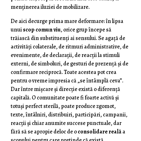
menținerea iluziei de mobilizare.
De aici decurge prima mare deformare: în lipsa
unui
scop comun viu
, orice grup începe să
trăiască din substituenți ai sensului. Se agață de
activități colaterale, de ritmuri administrative, de
evenimente, de declarații, de reacții la stimuli
externi, de simboluri, de gesturi de prezență și de
confirmare reciprocă. Toate acestea pot crea
pentru o vreme impresia că „se întâmplă ceva”.
Dar între mișcare și direcție există o diferență
capitală. O comunitate poate fi foarte activă și
totuși perfect sterilă, poate produce zgomot,
texte, întâlniri, distribuiri, participări, campanii,
reacții și chiar anumite succese punctuale, dar
fără să se apropie deloc de o
consolidare reală
a
scopului pentru care pretinde că există.