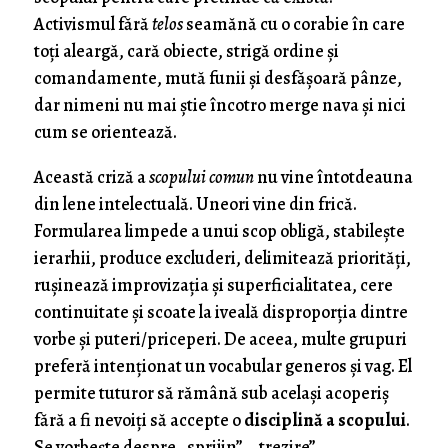
Activismul fără
telos
seamănă cu o corabie în care
toți aleargă, cară obiecte, strigă ordine și
comandamente, mută funii şi desfăşoară pânze,
dar nimeni nu mai știe încotro merge nava și nici
cum se orientează.
Această criză a
scopului comun
nu vine întotdeauna
din lene intelectuală. Uneori vine din frică.
Formularea limpede a unui scop obligă, stabilește
ierarhii, produce excluderi, delimitează priorități,
rușinează improvizația şi superficialitatea, cere
continuitate și scoate la iveală disproporția dintre
vorbe și puteri/priceperi. De aceea, multe grupuri
preferă intenţionat un vocabular generos și vag. El
permite tuturor să rămână sub același acoperiș
fără a fi nevoiți să accepte o
disciplină a scopului
.
Se vorbește despre „sprijin”, „trezire”,