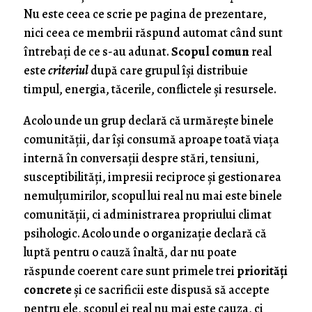
Nu este ceea ce scrie pe pagina de prezentare,
nici ceea ce membrii răspund automat când sunt
întrebați de ce s-au adunat.
Scopul comun
real
este
criteriul
după care grupul își distribuie
timpul, energia, tăcerile, conflictele și resursele.
Acolo unde un grup declară că urmărește binele
comunității, dar își consumă aproape toată viața
internă în conversații despre stări, tensiuni,
susceptibilități, impresii reciproce și gestionarea
nemulțumirilor, scopul lui real nu mai este binele
comunității, ci administrarea propriului climat
psihologic. Acolo unde o organizație declară că
luptă pentru o cauză înaltă, dar nu poate
răspunde coerent care sunt primele trei
priorități
concrete
și ce sacrificii este dispusă să accepte
pentru ele, scopul ei real nu mai este cauza, ci