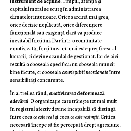
instrument de acțiune
. Timpul, atenția și
capitalul moral se scurg în administrarea
climatelor interioare. Orice sarcină mai grea,
orice decizie neplăcută, orice diferențiere
funcțională sau exigență clară va produce
inevitabil fricțiuni. Dar într-o comunitate
emotivizată, fricțiunea nu mai este preț firesc al
lucrării, ci devine scandal de gestionat. Iar de aici
rezultă o oboseală specifică: nu oboseala muncii
bine făcute, ci oboseala
conviețuirii neordonate
între
sensibilități concurente.
În al treilea rând,
emotivizarea
deformează
adevărul
. O organizație care trăiește tot mai mult
în registrul afectiv devine incapabilă să distingă
între ceea
ce este real
și ceea
ce este resimțit
. Critica
necesară începe să fie percepută drept agresiune.