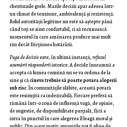
chestiunile grele. Marile decizii apar adesea într-
un climat de tensiune, ambivalență și rezistență.
Rolul autorității legitime nu este să aștepte până
când toți se simt confortabil, ci să recunoască
momentul în care amânarea produce mai mult
rău decât fricțiunea hotărârii.
Fuga de decizie
este, în ultimă instanță,
refuzul
asumării răspunderii
istorice. A decide înseamnă a
accepta că lumea comună nu se va ordona de la
sine și că
cineva trebuie să poarte povara alegerii
sub risc
. În comunitățile slăbite, această povară
este resimțită ca indezirabilă. Fiecare preferă să
rămână într-o zonă de influență vagă, de opinie,
de sugestie, de disponibilitate parțială, fără a
intra în punctul în care alegerea îl leagă moral și
public. Din acest motiv, grupurile pot fi pline de