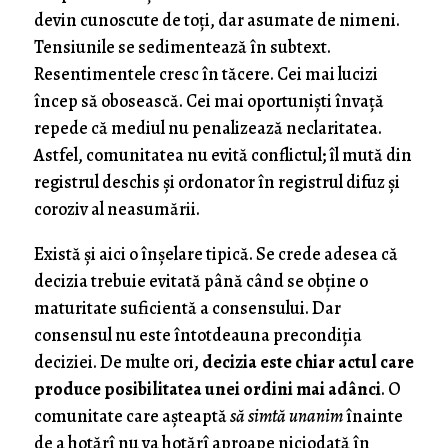
devin cunoscute de toți, dar asumate de nimeni.
Tensiunile se sedimentează în subtext.
Resentimentele cresc în tăcere. Cei mai lucizi
încep să obosească. Cei mai oportuniști învață
repede că mediul nu penalizează neclaritatea.
Astfel, comunitatea nu evită conflictul; îl mută din
registrul deschis și ordonator în registrul difuz și
coroziv al neasumării.
Există și aici o înșelare tipică. Se crede adesea că
decizia trebuie evitată până când se obține o
maturitate suficientă a consensului. Dar
consensul nu este întotdeauna precondiția
deciziei. De multe ori,
decizia este chiar actul care
produce posibilitatea unei ordini mai adânci
. O
comunitate care așteaptă
să simtă unanim
înainte
de a hotărî nu va hotărî aproape niciodată în