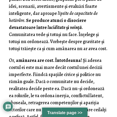
idei, scenarii, avertismente și evaluări foarte
inteligente, dar aproape
lipsite de capacitate de
hotărâre
.
Se produce atunci o disociere
devastatoare între
luciditate
și
voință
.
Comunitatea vede și totuși nu face. Înțelege și
totuși nu ordonează. Vorbește despre gravitate și
totuși trăiește ca și cum amânarea nu ar avea cost.
Or,
amânarea are cost. Întotdeauna!
Și adesea
costul ei este mai mare decât costul unei decizii
imperfecte. Fiindcă spațiile civice și politice nu
rămân goale. Dacă o comunitate nu decide,
realitatea decide peste ea. Dacă nu-și ordonează
ea rolurile, le va ordona inerția, conflictul latent,
oboseala, retragerea competenților și apariția
actorilor care nu se tem de puterea pe care ceilalți
Translate page >>
o refuză. Astfel,
fuga de decizie
nu produce