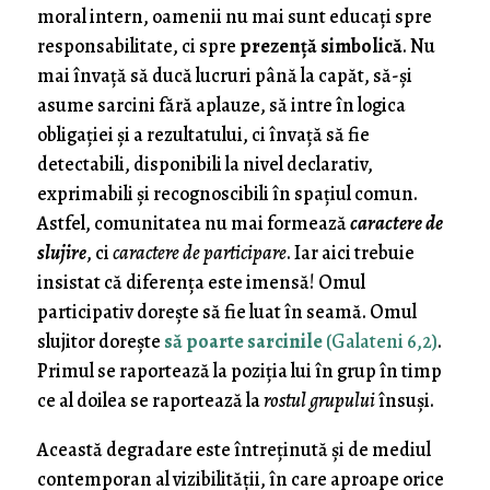
moral intern, oamenii nu mai sunt educați spre
responsabilitate, ci spre
prezență simbolică
. Nu
mai învață să ducă lucruri până la capăt, să-și
asume sarcini fără aplauze, să intre în logica
obligației și a rezultatului, ci învață să fie
detectabili, disponibili la nivel declarativ,
exprimabili și recognoscibili în spațiul comun.
Astfel, comunitatea nu mai formează
caractere de
slujire
, ci
caractere de participare
. Iar aici trebuie
insistat că diferența este imensă! Omul
participativ dorește să fie luat în seamă. Omul
slujitor dorește
să poarte sarcinile
(Galateni 6,2)
.
Primul se raportează la poziția lui în grup în timp
ce al doilea se raportează la
rostul grupului
însuși.
Această degradare este întreținută și de mediul
contemporan al vizibilității, în care aproape orice