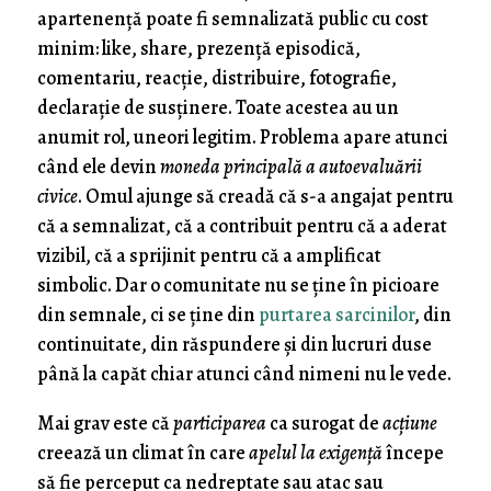
apartenență poate fi semnalizată public cu cost
minim: like, share, prezență episodică,
comentariu, reacție, distribuire, fotografie,
declarație de susținere. Toate acestea au un
anumit rol, uneori legitim. Problema apare atunci
când ele devin
moneda principală a autoevaluării
civice
. Omul ajunge să creadă că s-a angajat pentru
că a semnalizat, că a contribuit pentru că a aderat
vizibil, că a sprijinit pentru că a amplificat
simbolic. Dar o comunitate nu se ține în picioare
din semnale, ci se ține din
purtarea sarcinilor
, din
continuitate, din răspundere și din lucruri duse
până la capăt chiar atunci când nimeni nu le vede.
Mai grav este că
participarea
ca surogat de
acțiune
creează un climat în care
apelul la exigență
începe
să fie perceput ca nedreptate sau atac sau