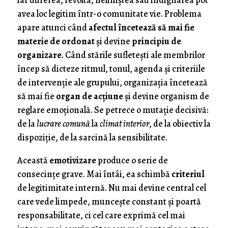
iar durerea, revolta, neliniștea sau indignarea pot
avea loc legitim într-o comunitate vie. Problema
apare atunci când
afectul încetează să mai fie
materie de ordonat
și devine
principiu de
organizare
. Când stările sufletești ale membrilor
încep să dicteze ritmul, tonul, agenda și criteriile
de intervenție ale grupului, organizația încetează
să mai fie
organ de acțiune
și devine organism de
reglare emoțională. Se petrece o mutație decisivă:
de la
lucrare comună
la
climat interior
, de la obiectiv la
dispoziție, de la sarcină la sensibilitate.
Această
emotivizare
produce o serie de
consecințe grave. Mai întâi, ea schimbă
criteriul
de legitimitate internă. Nu mai devine central cel
care vede limpede, muncește constant și poartă
responsabilitate, ci cel care exprimă cel mai