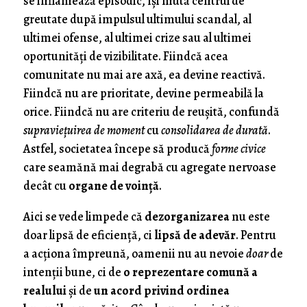
se inflamează episodic, își mută centrul de
greutate după impulsul ultimului scandal, al
ultimei ofense, al ultimei crize sau al ultimei
oportunități de vizibilitate. Fiindcă acea
comunitate nu mai are axă, ea devine reactivă.
Fiindcă nu are prioritate, devine permeabilă la
orice. Fiindcă nu are criteriu de reușită, confundă
supraviețuirea de moment
cu
consolidarea de durată
.
Astfel, societatea începe să producă
forme civice
care seamănă mai degrabă cu agregate nervoase
decât cu
organe de voință
.
Aici se vede limpede că
dezorganizarea
nu este
doar lipsă de eficiență, ci
lipsă de adevăr
. Pentru
a acționa împreună, oamenii nu au nevoie
doar
de
intenții bune, ci de
o reprezentare comună a
realului
și de
un acord privind ordinea