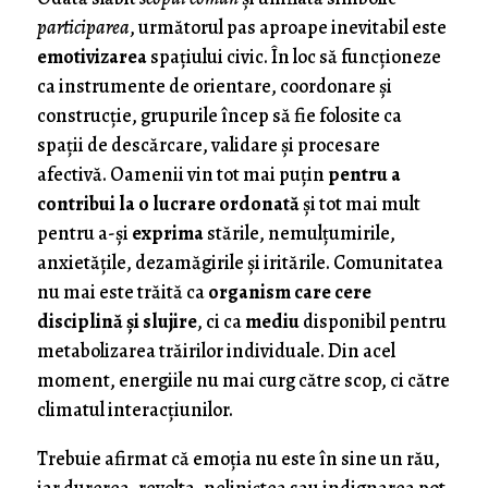
participarea
, următorul pas aproape inevitabil este
emotivizarea
spațiului civic. În loc să funcționeze
ca instrumente de orientare, coordonare și
construcție, grupurile încep să fie folosite ca
spații de descărcare, validare și procesare
afectivă. Oamenii vin tot mai puțin
pentru a
contribui la o lucrare ordonată
și tot mai mult
pentru a-și
exprima
stările, nemulțumirile,
anxietățile, dezamăgirile și iritările. Comunitatea
nu mai este trăită ca
organism care cere
disciplină și slujire
, ci ca
mediu
disponibil pentru
metabolizarea trăirilor individuale. Din acel
moment, energiile nu mai curg către scop, ci către
climatul interacţiunilor.
Trebuie afirmat că emoția nu este în sine un rău,