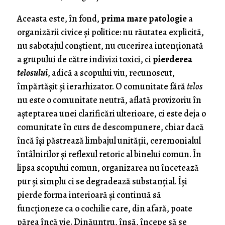
Aceasta este, în fond,
prima mare patologie
a
organizării civice și politice: nu răutatea explicită,
nu sabotajul conștient, nu cucerirea intenţionată
a grupului de către indivizi toxici, ci
pierderea
telosului
, adică a scopului viu, recunoscut,
împărtășit și ierarhizator. O comunitate fără
telos
nu este o comunitate neutră, aflată provizoriu în
așteptarea unei clarificări ulterioare, ci este deja o
comunitate în curs de descompunere, chiar dacă
încă își păstrează limbajul unității, ceremonialul
întâlnirilor și reflexul retoric al binelui comun. În
lipsa scopului comun, organizarea nu încetează
pur și simplu ci se degradează substanţial. Își
pierde forma interioară și continuă să
funcționeze ca o cochilie care, din afară, poate
părea încă vie. Dinăuntru, însă, începe să se