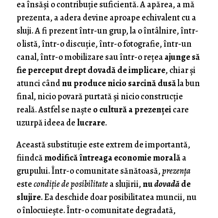
ea însăși o contribuție suficientă. A apărea, a mă
prezenta, a adera devine aproape echivalent cu a
sluji. A fi prezent într-un grup, la o întâlnire, într-
o listă, într-o discuție, într-o fotografie, într-un
canal, într-o mobilizare sau într-o rețea
ajunge să
fie perceput drept dovadă de implicare
, chiar și
atunci când
nu produce nicio sarcină dusă
la bun
final, nicio povară purtată și nicio construcție
reală. Astfel se naște
o cultură a prezenței
care
uzurpă ideea de
lucrare
.
Această substituție este extrem de importantă,
fiindcă
modifică întreaga economie morală
a
grupului. Într-o comunitate sănătoasă,
prezența
este
condiție de posibilitate
a slujirii,
nu
dovadă
de
slujire
. Ea deschide doar posibilitatea muncii, nu
o înlocuiește. Într-o comunitate degradată,