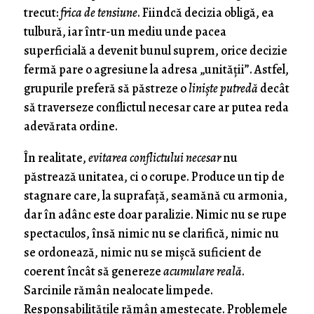
trecut:
frica de tensiune
. Fiindcă decizia obligă, ea
tulbură, iar într-un mediu unde pacea
superficială a devenit bunul suprem, orice decizie
fermă pare o agresiune la adresa „unității”. Astfel,
grupurile preferă să păstreze o
liniște putredă
decât
să traverseze conflictul necesar care ar putea reda
adevărata ordine.
În realitate,
evitarea conflictului necesar
nu
păstrează unitatea, ci o corupe. Produce un tip de
stagnare care, la suprafață, seamănă cu armonia,
dar în adânc este doar paralizie. Nimic nu se rupe
spectaculos, însă nimic nu se clarifică, nimic nu
se ordonează, nimic nu se mișcă suficient de
coerent încât să genereze
acumulare reală
.
Sarcinile rămân nealocate limpede.
Responsabilitățile rămân amestecate. Problemele