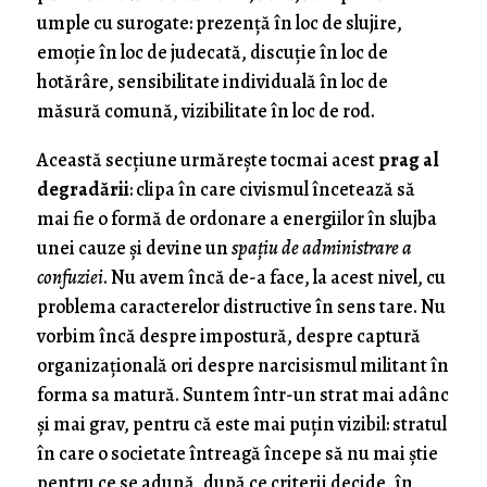
umple cu surogate: prezență în loc de slujire,
emoție în loc de judecată, discuție în loc de
hotărâre, sensibilitate individuală în loc de
măsură comună, vizibilitate în loc de rod.
Această secțiune urmărește tocmai acest
prag al
degradării
: clipa în care civismul încetează să
mai fie o formă de ordonare a energiilor în slujba
unei cauze și devine un
spațiu de administrare a
confuziei
. Nu avem încă de-a face, la acest nivel, cu
problema caracterelor distructive în sens tare. Nu
vorbim încă despre impostură, despre captură
organizațională ori despre narcisismul militant în
forma sa matură. Suntem într-un strat mai adânc
și mai grav, pentru că este mai puțin vizibil: stratul
în care o societate întreagă începe să nu mai știe
pentru ce se adună, după ce criterii decide, în