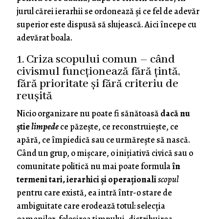
jurul cărei ierarhii se ordonează și ce fel de adevăr
superior este dispusă să slujească. Aici începe cu
adevărat boala.
1. Criza scopului comun – când
civismul funcționează fără țintă,
fără prioritate și fără criteriu de
reușită
Nicio organizare nu poate fi sănătoasă
dacă nu
știe
limpede
ce păzește, ce reconstruiește, ce
apără, ce împiedică sau ce urmărește să nască.
Când un grup, o mișcare, o inițiativă civică sau o
comunitate politică nu mai poate formula
în
termeni tari, ierarhici și operaționali
scopul
pentru care există, ea intră într-o stare de
ambiguitate care erodează totul: selecția