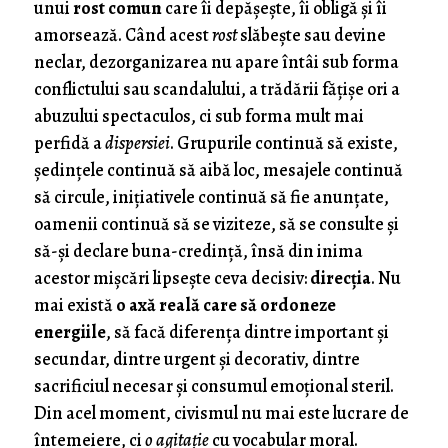
unui
rost comun
care îi depășește, îi obligă și îi
amorsează. Când acest
rost
slăbește sau devine
neclar, dezorganizarea nu apare întâi sub forma
conflictului sau scandalului, a trădării fățișe ori a
abuzului spectaculos, ci sub forma mult mai
perfidă a
dispersiei
. Grupurile continuă să existe,
ședințele continuă să aibă loc, mesajele continuă
să circule, inițiativele continuă să fie anunțate,
oamenii continuă să se viziteze, să se consulte și
să-și declare buna-credință, însă din inima
acestor mișcări lipsește ceva decisiv:
direcția
. Nu
mai există
o axă reală care să ordoneze
energiile
, să facă diferența dintre important și
secundar, dintre urgent și decorativ, dintre
sacrificiul necesar și consumul emoțional steril.
Din acel moment, civismul nu mai este lucrare de
întemeiere, ci
o agitație
cu vocabular moral.