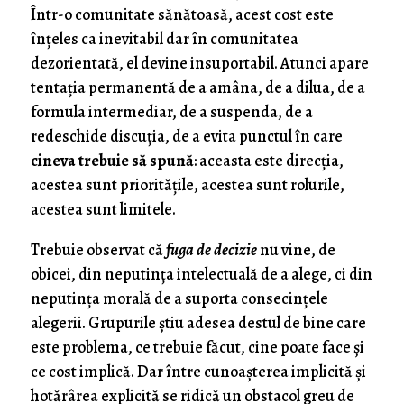
Într-o comunitate sănătoasă, acest cost este
înțeles ca inevitabil dar în comunitatea
dezorientată, el devine insuportabil. Atunci apare
tentația permanentă de a amâna, de a dilua, de a
formula intermediar, de a suspenda, de a
redeschide discuția, de a evita punctul în care
cineva trebuie să spună
: aceasta este direcția,
acestea sunt prioritățile, acestea sunt rolurile,
acestea sunt limitele.
Trebuie observat că
fuga de decizie
nu vine, de
obicei, din neputința intelectuală de a alege, ci din
neputința morală de a suporta consecințele
alegerii. Grupurile știu adesea destul de bine care
este problema, ce trebuie făcut, cine poate face și
ce cost implică. Dar între cunoașterea implicită și
hotărârea explicită se ridică un obstacol greu de