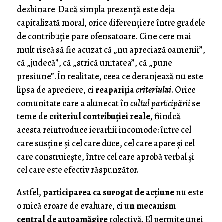
dezbinare. Dacă simpla prezență este deja
capitalizată moral, orice diferențiere între gradele
de contribuție pare ofensatoare. Cine cere mai
mult riscă să fie acuzat că „nu apreciază oamenii”,
că „judecă”, că „strică unitatea”, că „pune
presiune”. În realitate, ceea ce deranjează nu este
lipsa de apreciere, ci
reapariția
criteriului
. Orice
comunitate care a alunecat în
cultul participării
se
teme de
criteriul contribuției reale
, fiindcă
acesta reintroduce ierarhii incomode: între cel
care susține și cel care duce, cel care apare și cel
care construiește, între cel care aprobă verbal și
cel care este efectiv răspunzător.
Astfel,
participarea ca surogat de acțiune
nu este
o mică eroare de evaluare, ci
un mecanism
central de autoamăgire
colectivă. El permite unei