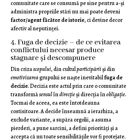
comunitate care se consumă pe sine pentru a-și
administra propriile stări nu mai poate deveni
factor/agent făcător de istorie
, ci devine decor
afectiv al neputinței.
4. Fuga de decizie – de ce evitarea
conflictului necesar produce
stagnare și descompunere
Din criza
scopului
, din cultul
participării
și din
emotivizarea
grupului se naște inevitabil
fuga de
decizie
. Decizia este actul prin care o comunitate
transformă
sensul
în
direcție
și direcția în
obligație
.
Tocmai de aceea, ea este întotdeauna
costisitoare. A decide înseamnă a ierarhiza, a
exclude variante, a supăra orgolii, a asuma
pierderi, a pune sarcini, a defini priorități și a
accepta că nu toate sensibilitățile vor fi protejate.