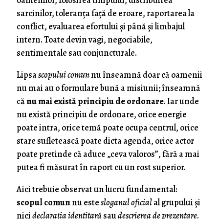
oamenilor, folosirea timpului, distribuirea
sarcinilor, toleranța față de eroare, raportarea la
conflict, evaluarea efortului și până și limbajul
intern. Toate devin vagi, negociabile,
sentimentale sau conjuncturale.
Lipsa
scopului comun
nu înseamnă doar că oamenii
nu mai au o formulare bună a misiunii; înseamnă
că
nu mai există principiu de ordonare
. Iar unde
nu există principiu de ordonare, orice energie
poate intra, orice temă poate ocupa centrul, orice
stare sufletească poate dicta agenda, orice actor
poate pretinde că aduce „ceva valoros”, fără a mai
putea fi măsurat în raport cu un rost superior.
Aici trebuie observat un lucru fundamental:
scopul comun
nu este
sloganul oficial
al grupului și
nici
declarația identitară
sau
descrierea de prezentare
.