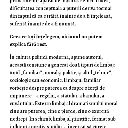
prins într-un aparat de măsură. Pentru Lukes,
dificultatea conceptuală a puterii derivă tocmai
din faptul că ea e trăită înainte de a fi înțeleasă,
suferită înainte de a fi numită.
Ceea ce toți înțelegem, niciunul nu putem
explica fără rest.
În cultura politică modernă, spune autorul,
această tensiune a generat două tipuri de limbaj:
unul „familiar”, moral și politic, și altul „tehnic”,
sociologic sau economic. Limbajul familiar
vorbește despre puterea ca despre o forță de
impunere – a regelui, a statului, a banului, a
cuvântului. Este un limbaj al dramatismului moral:
cine are puterea, cine o pierde, cine o exercită
nedrept. În schimb, limbajul științific, format sub
influența pozitivismului, a încercat să curețe