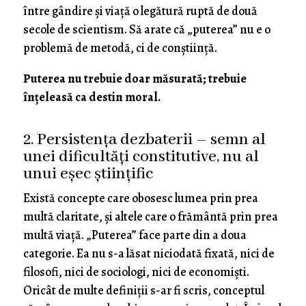
între gândire și viață o legătură ruptă de două
secole de scientism. Să arate că „puterea” nu e o
problemă de metodă, ci de conștiință.
Puterea nu trebuie doar măsurată; trebuie
înțeleasă ca destin moral.
2. Persistența dezbaterii – semn al
unei dificultăți constitutive, nu al
unui eșec științific
Există concepte care obosesc lumea prin prea
multă claritate, și altele care o frământă prin prea
multă viață. „Puterea” face parte din a doua
categorie. Ea nu s-a lăsat niciodată fixată, nici de
filosofi, nici de sociologi, nici de economiști.
Oricât de multe definiții s-ar fi scris, conceptul