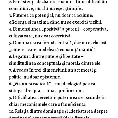
Persistența dezbaterii – semn al unei dificultăți
constitutive, nu al unui eșec științific.
Puterea ca potențial, nu doar ca acțiune:
eficiența ei maximă când nu se exercită vizibil.
Dimensiunea „pozitivă” a puterii – cooperativă,
cultivatoare, nu doar coercitivă.
Dominarea ca formă centrală, dar nu exclusivă:
„puterea care modelează consimțământul”.
Legătura dintre putere și libertate –
similitudinea conceptuală și morală dintre ele.
A vedea în trei dimensiuni: un act moral și
politic, nu doar epistemic.
„Viziunea radicală” – nu ideologică pe axa
stânga-dreapta, ci una a profunzimii.
Dificultatea cercetării puterii: ea se ascunde în
chiar mecanismele care o fac eficientă.
Relația dintre dominație și „dezbatarea despre