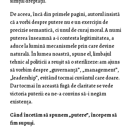
simțul dreptății.
De aceea, încă din primele pagini, autorul insistă
că a vorbi despre putere nu e un exercițiu de
precizie semantică, ci unul de curaj moral. A numi
puterea înseamnă a-i contesta legitimitatea, a
aduce la lumină mecanismele prin care devine
naturală. În lumea noastră, spune el, limbajul
tehnic al politicii a reușit să o sterilizeze: am ajuns
să vorbim despre „guvernanță”, „management”,
„leadership”, evitând tocmai cuvântul care doare.
Dar tocmai în această fugă de claritate se vede
victoria puterii: ea ne-a convins să-i negăm
existența.
Când încetăm să spunem „putere”, începem să
fim supuşi.