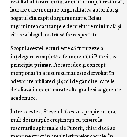
rezultat o lucrare nouă iar nu un simplu rezumat,
lucrare care menţine originalitatea autorului şi
bogatul său capital argumentativ. Reiau
rugămintea ca uzanţele de preluare minimală şi
citare a blogul nostru să fie respectate.
Scopul acestei lecturi este să furnizeze o
înţelegere
completă
a fenomenului Puterii, ca
principiu primar
. Fiecare idee şi concept
menţionat în acest rezumat este dezvoltat în
adevărate biblioteci şi şcoli de gândire, care le
detaliază în nenumărate alte grade şi segmente
academice.
Între acestea, Steven Lukes se apropie cel mai
mult de intuiţiile creştineşti cu privire la
resorturile spirituale ale Puterii, chiar dacă se
menţine strict în arealul ştiinţelor sociale. În