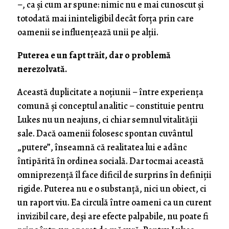
–, ca și cum ar spune: nimic nu e mai cunoscut și
totodată mai ininteligibil decât forța prin care
oamenii se influențează unii pe alții.
Puterea e un fapt trăit, dar o problemă
nerezolvată.
Această duplicitate a noțiunii – între experiența
comună și conceptul analitic – constituie pentru
Lukes nu un neajuns, ci chiar semnul vitalității
sale. Dacă oamenii folosesc spontan cuvântul
„putere”, înseamnă că realitatea lui e adânc
întipărită în ordinea socială. Dar tocmai această
omniprezență îl face dificil de surprins în definiții
rigide. Puterea nu e o substanță, nici un obiect, ci
un raport viu. Ea circulă între oameni ca un curent
invizibil care, deși are efecte palpabile, nu poate fi