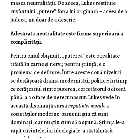
masca neutralității. De aceea, Lukes restituie
cuvântului „putere” forța lui originară – aceea de a
judeca, nu doar de a descrie.
Adevărata neutralitate este forma superioară a
complicității.
Pentru omul obișnuit, „puterea” este o realitate
trăită în carne și nervi; pentru știință, e o
problemă de definire. Între aceste două niveluri
se desfășoară drama modernității politice: în timp
ce cetățeanul simte puterea, cercetătorul o disecă
până la a o face de nerecunoscut. Lukes vede în
această disonanță sursa
neputinței morale
a
societăților moderne: oamenii știu că sunt
dominați, dar nu știu cum să o spună. Știința le-a
răpit cuvintele, iar ideologia le-a răstălmăcit