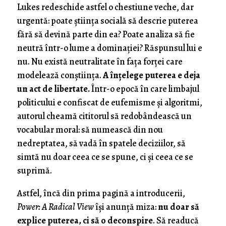
Lukes redeschide astfel o chestiune veche, dar
urgentă: poate știința socială să descrie puterea
fără să devină parte din ea? Poate analiza să fie
neutră într-o lume a dominației? Răspunsul lui e
nu. Nu există neutralitate în fața forței care
modelează conștiința.
A înțelege puterea e deja
un act de libertate.
Într-o epocă în care limbajul
politicului e confiscat de eufemisme și algoritmi,
autorul cheamă cititorul să redobândească un
vocabular moral: să numească din nou
nedreptatea, să vadă în spatele deciziilor, să
simtă nu doar ceea ce se spune, ci și ceea ce se
suprimă.
Astfel, încă din prima pagină a introducerii,
Power: A Radical View
își anunță miza:
nu doar să
explice puterea, ci să o deconspire
. Să readucă