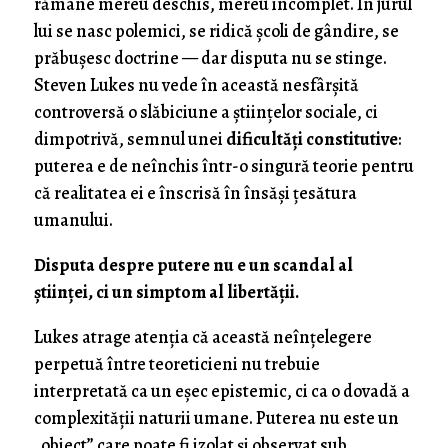
rămâne mereu deschis, mereu incomplet. În jurul
lui se nasc polemici, se ridică școli de gândire, se
prăbușesc doctrine — dar disputa nu se stinge.
Steven Lukes nu vede în această nesfârșită
controversă o slăbiciune a științelor sociale, ci
dimpotrivă, semnul unei
dificultăți constitutive
:
puterea e de neînchis într-o singură teorie pentru
că realitatea ei e înscrisă în însăși țesătura
umanului.
Disputa despre putere nu e un scandal al
științei, ci un simptom al libertății.
Lukes atrage atenția că această neînțelegere
perpetuă între teoreticieni nu trebuie
interpretată ca un eșec epistemic, ci ca o dovadă a
complexității naturii umane. Puterea nu este un
„obiect” care poate fi izolat și observat sub