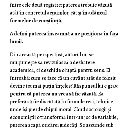
între cele două registre: puterea trebuie văzută
atât în concretul acțiunilor, cât și
în adâncul
formelor de conștiință
.
A defini puterea înseamnă a ne poziționa în fața
lumii.
Din această perspectivă, autorul nu se
mulțumește să revizuiască o dezbatere
academică, ci deschide o luptă pentru sens. El
întreabă: cum se face că un cuvânt atât de folosit
devine tot mai puțin înțeles? Răspunsul lui e grav:
pentru că puterea nu vrea să fie văzută
. Ea
preferă să fie discutată în formule reci, tehnice,
unde își pierde chipul moral. Când sociologii și
economiștii o transformă într-un joc de variabile,
puterea scapă oricărei judecăți. Se ascunde sub