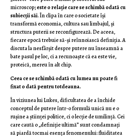
microscop;
este o relație care se schimbă odată cu
subiecții săi
. În clipa în care o societate își
transformă economia, cultura sau limbajul, și
structura puterii se reconfigurează. De aceea,
fiecare epocă trebuie să-și reînnoiască definiția. A
discuta la nesfârșit despre putere nu înseamnă a
bate pasul pe loc, ci a recunoaște că ea este vie,
proteică, mereu în alt chip.
Ceea ce se schimbă odată cu lumea nu poate fi
fixat o dată pentru totdeauna.
În viziunea lui Lukes, dificultatea de a închide
conceptul de putere într-o formulă unică nu e o
rușine a științei politice, ci o lecție de umilință. Cei
care caută o „definiție ultimă” sunt condamnați
să piardă tocmai esența fenomenului: fluiditatea