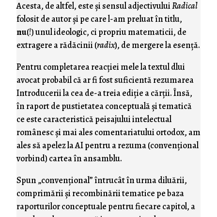
Acesta, de altfel, este şi sensul adjectivului
Radical
folosit de autor şi pe care l-am preluat în titlu,
nu
(!) unul ideologic, ci propriu matematicii, de
extragere a rădăcinii (
radix
), de mergere la esenţă.
Pentru completarea reacţiei mele la textul dlui
avocat probabil că ar fi fost suficientă rezumarea
Introducerii la cea de-a treia ediţie a cărţii. Însă,
în raport de pustietatea conceptuală şi tematică
ce este caracteristică peisajului intelectual
românesc şi mai ales comentariatului ortodox, am
ales să apelez la AI pentru a rezuma (convenţional
vorbind) cartea în ansamblu.
Spun „convenţional” întrucât în urma diluării,
comprimării şi recombinării tematice pe baza
raporturilor conceptuale pentru fiecare capitol, a