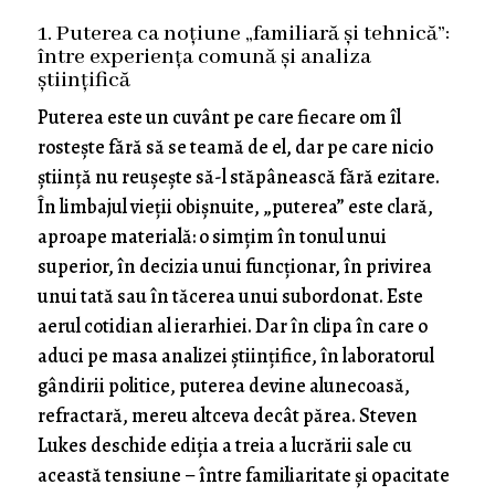
1. Puterea ca noțiune „familiară și tehnică”:
între experiența comună și analiza
științifică
Puterea este un cuvânt pe care fiecare om îl
rostește fără să se teamă de el, dar pe care nicio
știință nu reușește să-l stăpânească fără ezitare.
În limbajul vieții obișnuite, „puterea” este clară,
aproape materială: o simțim în tonul unui
superior, în decizia unui funcționar, în privirea
unui tată sau în tăcerea unui subordonat. Este
aerul cotidian al ierarhiei. Dar în clipa în care o
aduci pe masa analizei științifice, în laboratorul
gândirii politice, puterea devine alunecoasă,
refractară, mereu altceva decât părea. Steven
Lukes deschide ediția a treia a lucrării sale cu
această tensiune – între familiaritate și opacitate