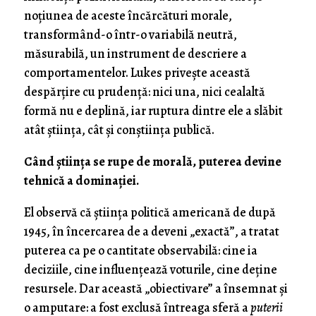
noțiunea de aceste încărcături morale,
transformând-o într-o variabilă neutră,
măsurabilă, un instrument de descriere a
comportamentelor. Lukes privește această
despărțire cu prudență: nici una, nici cealaltă
formă nu e deplină, iar ruptura dintre ele a slăbit
atât știința, cât și conștiința publică.
Când știința se rupe de morală, puterea devine
tehnică a dominației.
El observă că știința politică americană de după
1945, în încercarea de a deveni „exactă”, a tratat
puterea ca pe o cantitate observabilă: cine ia
deciziile, cine influențează voturile, cine deține
resursele. Dar această „obiectivare” a însemnat și
o amputare: a fost exclusă întreaga sferă a
puterii