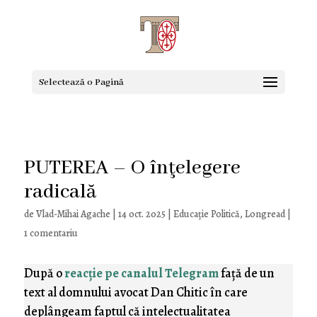
Selectează o Pagină
PUTEREA – O înţelegere
radicală
de
Vlad-Mihai Agache
|
14 oct. 2025
|
Educaţie Politică
,
Longread
|
1 comentariu
După o
reacţie pe canalul Telegram
faţă de un
text al domnului avocat Dan Chitic în care
deplângeam faptul că intelectualitatea