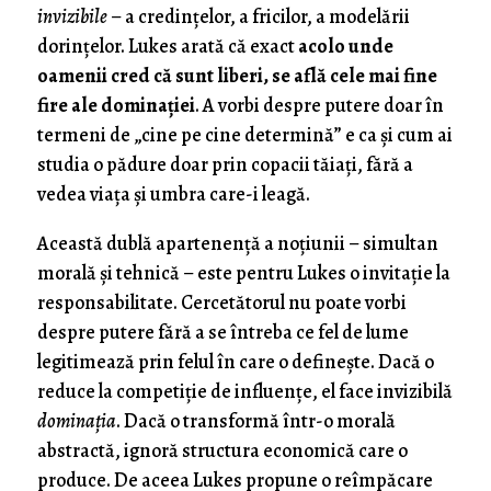
invizibile
– a credințelor, a fricilor, a modelării
dorințelor. Lukes arată că exact
acolo unde
oamenii cred că sunt liberi, se află cele mai fine
fire ale dominației
. A vorbi despre putere doar în
termeni de „cine pe cine determină” e ca și cum ai
studia o pădure doar prin copacii tăiați, fără a
vedea viaţa şi umbra care-i leagă.
Această dublă apartenență a noțiunii – simultan
morală și tehnică – este pentru Lukes o invitație la
responsabilitate. Cercetătorul nu poate vorbi
despre putere fără a se întreba ce fel de lume
legitimează prin felul în care o definește. Dacă o
reduce la competiție de influențe, el face invizibilă
dominația
. Dacă o transformă într-o morală
abstractă, ignoră structura economică care o
produce. De aceea Lukes propune o reîmpăcare