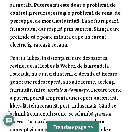
sa morală.
Puterea nu este doar o problemă de
control și resurse; este și o problemă de sens, de
percepție, de moralitate trăită.
Ea se întrupează
în instituții, dar respiră prin oameni. Știința care
pretinde că o poate măsura ca pe un curent
electric își ratează vocația.
Pentru Lukes, insistența cu care dezbaterea
revine, de la Hobbes la Weber, de la Arendt la
Foucault, nu e un ciclu steril, ci dovada că fiecare
generație redescoperă, sub alte forme, aceleași
înfruntări între
libertate
și
dominație
. Fiecare teorie
a puterii poartă amprenta unei epoci: autoritară,
liberală, tehnocratică, post-industrială. Când se
1
schimbă contextul istoric, se schimbă și
masca
puterii
. Tocmai de aceea, spune autorul,
un
Translate page >>
concept viu nu poate fi definitiv
. A pretinde o