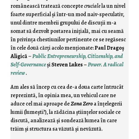
românească tratează concepte
cruciale
la un nivel
foarte superficial şi într-un mod naiv-speculativ,
unul dintre membrii grupului de discuţii m-a
somat să dezvolt postarea iniţială, mai cu seamă
în privinţa chestiunilor pertinente ce se regăsesc
în cele două cărţi acolo menţionate:
Paul Dragoş
Aligică
–
Public Entrepreneurship, Citizenship, and
Self-Governance
şi
Steven Lukes –
Power. A radical
review
.
Am ales să încep cu cea de-a doua carte întrucât
reprezintă, în opinia mea, un vehicul care ne
aduce cel mai aproape de
Zona Zero
a înţelegerii
lumii (lumeşti?), la rădăcina ştiinţelor sociale ce
discută, analizează şi sondează lumea în care
trăim şi structura sa văzută şi nevăzută.