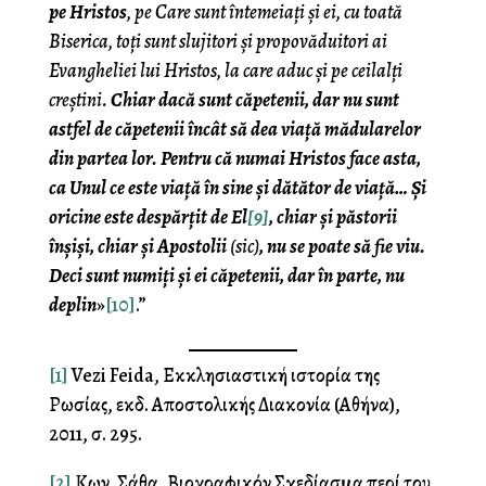
pe Hristos
, pe Care sunt întemeiați și ei, cu toată
Biserica, toți sunt slujitori și propovăduitori ai
Evangheliei lui Hristos, la care aduc și pe ceilalți
creștini.
Chiar dacă sunt căpetenii, dar nu sunt
astfel de căpetenii încât să dea viață mădularelor
din partea lor. Pentru că numai Hristos face asta,
ca Unul ce este viață în sine și dătător de viață… Și
oricine este despărțit de El
[9]
, chiar și păstorii
înșiși, chiar și Apostolii
(sic)
, nu se poate să fie viu.
Deci sunt numiți și ei căpetenii, dar în parte, nu
deplin
»
[10]
.”
[1]
Vezi Feida, Εκκλησιαστική ιστορία της
Ρωσίας, εκδ. Αποστολικής Διακονία (Αθήνα),
2011, σ. 295.
[2]
Κων. Σάθα, Βιογραφικόν Σχεδίασμα περί του