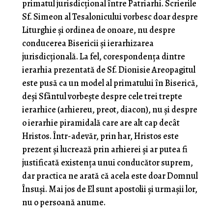
primatul jurisdicțional între Patriarhi. Scrierile
Sf. Simeon al Tesalonicului vorbesc doar despre
Liturghie și ordinea de onoare, nu despre
conducerea Bisericii și ierarhizarea
jurisdicțională. La fel, corespondența dintre
ierarhia prezentată de Sf. Dionisie Areopagitul
este pusă ca un model al primatului în Biserică,
deși Sfântul vorbește despre cele trei trepte
ierarhice (arhiereu, preot, diacon), nu și despre
o ierarhie piramidală care are alt cap decât
Hristos. Într-adevăr, prin har, Hristos este
prezent și lucrează prin arhierei și ar putea fi
justificată existența unui conducător suprem,
dar practica ne arată că acela este doar Domnul
Însuși. Mai jos de El sunt apostolii și urmașii lor,
nu o persoană anume.