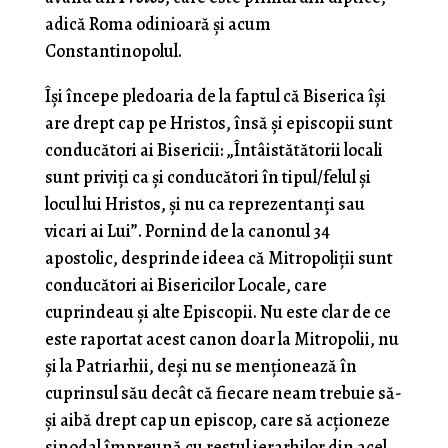
adică Roma odinioară și acum
Constantinopolul.
Își începe pledoaria de la faptul că Biserica își
are drept cap pe Hristos, însă și episcopii sunt
conducători ai Bisericii: „Întâistătătorii locali
sunt priviți ca și conducători în tipul/felul și
locul lui Hristos, și nu ca reprezentanți sau
vicari ai Lui”. Pornind de la canonul 34
apostolic, desprinde ideea că Mitropoliții sunt
conducători ai Bisericilor Locale, care
cuprindeau și alte Episcopii. Nu este clar de ce
este raportat acest canon doar la Mitropolii, nu
și la Patriarhii, deși nu se menționează în
cuprinsul său decât că fiecare neam trebuie să-
și aibă drept cap un episcop, care să acționeze
sinodal împreună cu restul ierarhilor din acel