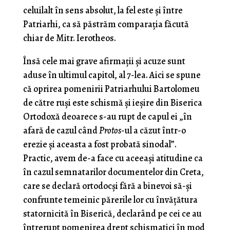
celuilalt în sens absolut, la fel este și între
Patriarhi, ca să păstrăm comparația făcută
chiar de Mitr. Ierotheos.
Însă cele mai grave afirmații și acuze sunt
aduse în ultimul capitol, al 7-lea. Aici se spune
că oprirea pomenirii Patriarhului Bartolomeu
de către ruși este schismă și ieșire din Biserica
Ortodoxă deoarece s-au rupt de capul ei „în
afară de cazul când
Protos
-ul a căzut într-o
erezie și aceasta a fost probată sinodal”.
Practic, avem de-a face cu aceeași atitudine ca
în cazul semnatarilor documentelor din Creta,
care se declară ortodocși fără a binevoi să-și
confrunte temeinic părerile lor cu învățătura
statornicită în Biserică, declarând pe cei ce au
întrerupt pomenirea drept schismatici în mod