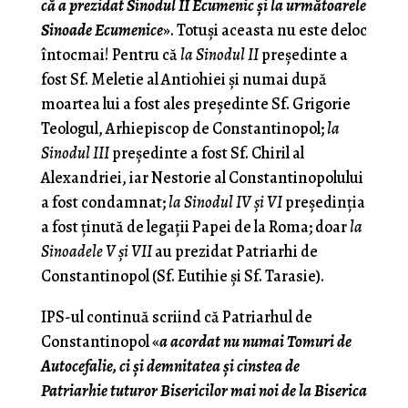
că a prezidat Sinodul II Ecumenic și la următoarele
Sinoade Ecumenice
». Totuși aceasta nu este deloc
întocmai! Pentru că
la Sinodul II
președinte a
fost Sf. Meletie al Antiohiei și numai după
moartea lui a fost ales președinte Sf. Grigorie
Teologul, Arhiepiscop de Constantinopol;
la
Sinodul III
președinte a fost Sf. Chiril al
Alexandriei, iar Nestorie al Constantinopolului
a fost condamnat;
la Sinodul IV și VI
președinția
a fost ținută de legații Papei de la Roma; doar
la
Sinoadele V și VII
au prezidat Patriarhi de
Constantinopol (Sf. Eutihie și Sf. Tarasie).
IPS-ul continuă scriind că Patriarhul de
Constantinopol «
a acordat nu numai Tomuri de
Autocefalie, ci și demnitatea și cinstea de
Patriarhie tuturor Bisericilor mai noi de la Biserica