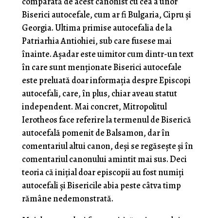
comparată de acest canonist cu cea a unor
Biserici autocefale, cum ar fi Bulgaria, Cipru și
Georgia. Ultima primise autocefalia de la
Patriarhia Antiohiei, sub care fusese mai
înainte. Așadar este uimitor cum dintr-un text
în care sunt menționate Biserici autocefale
este preluată doar informația despre Episcopi
autocefali, care, în plus, chiar aveau statut
independent. Mai concret, Mitropolitul
Ierotheos face referire la termenul de Biserică
autocefală pomenit de Balsamon, dar în
comentariul altui canon, deși se regăsește și în
comentariul canonului amintit mai sus. Deci
teoria că inițial doar episcopii au fost numiți
autocefali și Bisericile abia peste câtva timp
rămâne nedemonstrată.