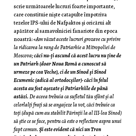
scrie următoarele lucruri foarte importante,
care constituie niște catapulte împotriva
tezelor IPS-ului de Nafpaktos și oricărui alt
apărător al samavolniciei fanariote din epoca
noastră: «
Am văzut aceste lucruri grozave cu privire
la ridicarea la rang de Patriarhie a Mitropoliei de
Moscova;
căci nu-ți ascund că acest lucru nu ține de
un Patriarh (doar Noua Romă a cunoscut să
urmeze pe cea Veche), ci de un Sinod și Sinod
Ecumenic (adică al ortodocșilor)· căci în felul
acesta au fost așezate și Patriarhiile de până
astăzi.
De aceea trebuia ca sufletul tău sfânt și al
celorlalți frați să se angajeze la vot, căci trebuie ca
toți (după cum au stabilit Părinții la al III-lea Sinod)
să știe ce se face, pentru că este o reflectare aspra unui
fapt comun.
Și este evident că nici un Tron