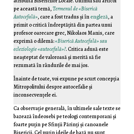
atribuită Bisericilor Locale. Ultimul său articol
pe această temă,
Termenul de «Biserică
Autocefală»
, care a fost tradus și în
engleză
, a
primit o critică îndreptățită din partea unui
profesor oarecare grec, Nikolaos Manis, care
exprimă o dilemă:
«Biserică Autocefală» sau
ecleziologie «autocefală»?
. Critica adusă este
neașteptat de valoroasă și merită să fie
rezumată în rândurile de mai jos.
Înainte de toate, voi expune pe scurt concepția
Mitropolitului despre autocefalie și
inconsecvențele ei.
Ca observație generală, în ultimele sale texte se
bazează îndeosebi pe teologi contemporani și
foarte puțin pe Sfinții Părinți și canoanele
Bisericii. Cel puțin ideile de bază nu sunt