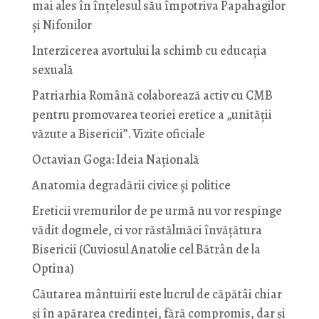
mai ales în înțelesul său împotriva Papahagilor
și Nifonilor
Interzicerea avortului la schimb cu educaţia
sexuală
Patriarhia Română colaborează activ cu CMB
pentru promovarea teoriei eretice a „unității
văzute a Bisericii”. Vizite oficiale
Octavian Goga: Ideia Naţională
Anatomia degradării civice și politice
Ereticii vremurilor de pe urmă nu vor respinge
vădit dogmele, ci vor răstălmăci învățătura
Bisericii (Cuviosul Anatolie cel Bătrân de la
Optina)
Căutarea mântuirii este lucrul de căpătâi chiar
și în apărarea credinței, fără compromis, dar și