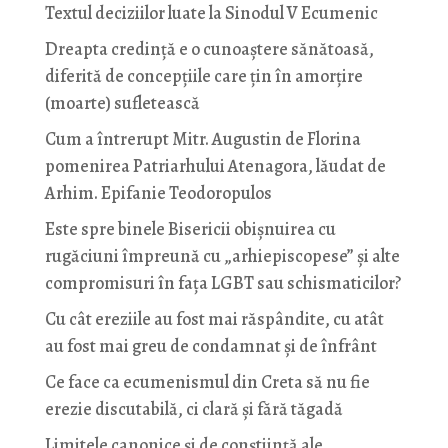
Textul deciziilor luate la Sinodul V Ecumenic
Dreapta credință e o cunoaștere sănătoasă,
diferită de concepțiile care țin în amorțire
(moarte) sufletească
Cum a întrerupt Mitr. Augustin de Florina
pomenirea Patriarhului Atenagora, lăudat de
Arhim. Epifanie Teodoropulos
Este spre binele Bisericii obișnuirea cu
rugăciuni împreună cu „arhiepiscopese” și alte
compromisuri în fața LGBT sau schismaticilor?
Cu cât ereziile au fost mai răspândite, cu atât
au fost mai greu de condamnat și de înfrânt
Ce face ca ecumenismul din Creta să nu fie
erezie discutabilă, ci clară și fără tăgadă
Limitele canonice și de conștiință ale