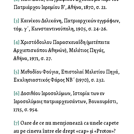
Πατριάρχου Ιερεμίου Β’, Αθήνα, 1870, σ. 21.
[3]
Καλλινίκου Δελικάνη, Πατριαρχικών εγγράφων,
τόμ. γ΄, Κωνσταντινούπολη, 1905, σ. 24-26.
[4]
Χριστόδουλου Παρασκευαΐδη (μετέπειτα
Αρχιεπισκόπου Αθηνών), Μελέτιος Πηγάς,
Αθήνα, 1971, σ. 27.
[5]
Μεθοδίου Φούγια, Επιστολαί Μελετίου Πηγά,
Εκκλησιαστικός Φάρος ΝΒ΄ (1970), σ. 232.
[6]
Δοσιθέου Ιεροσολύμων, Ιστορία των εν
Ιεροσολύμοις πατριαρχευσάντων, Βουκουρέστι,
1715, σ. 954.
[7]
Oare de ce nu menționează ca unele capete
au pe cineva între ele drept «cap» și «Protos»?