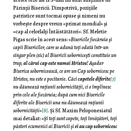
aceste teze ale IPS-ului nu sunt susținute de
Părinții Bisericii. Dimpotrivă, pozițiile
patristice sunt tocmai opuse și nimeni nu
vorbește despre vreun «primat mondial» și
«cap al celorlalți Întâistătători». Sf. Meletie
Pigas scrie în acest sens: «
Bisericile fiecăruia și
capii Bisericilor, care se adună toți odată într-un
singur plen (sic) al Bisericii sobornicești constituie un
trup,
al cărui cap este numai Hristos
! Așadar
Biserica sobornicească, ce are un Cap sobornicesc pe
Hristos, nu este o pocitanie. Căci
capetele diferite
[7]
nu dăunează rațiunii sobornicității, ci o împlinesc
prin cele ale fiecăruia; după cum nici Bisericile
diferite ale Bisericii una nu dăunează rațiunii
sobornicității
»
[8]
. Și Sf. Maxim Peloponesiatul
mai detaliat: «
Și toți sunt capete, toți învățători, toți
păstori ecumenici ai Bisericii și
ei au cap sobornicesc