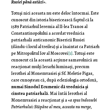
Rusiei până astăzi
».
Totuși nici aceasta nu este deloc întocmai. Este
cunoscut din istoria bisericească faptul că la
1589 Patriarhul Ieremia al II-lea Tranos al
Constantinopolului a acordat vrednicia
patriarhală anticanonic Bisericii Rusiei
(dându-i locul al treilea) și a înaintat ca Patriarh
pe Mitropolitul Iov al Moscovei
[1]
. Totuși este
cunoscut că la această acțiune samavolnică au
reacționat mulți Ierarhi luminați, precum
Ierothei al Monemvasiei și Sf. Meletie Pigas,
care cunoșteau că, după ecleziologia ortodoxă,
numai Sinodul Ecumenic dă vrednicia și
cinstea patriarhală
. Mai întâi Ierothei al
Monemvasiei a reacționat și a «
a spus îndeosebi
Patriarhului: Stăpâne al meu, aceasta nu merge,