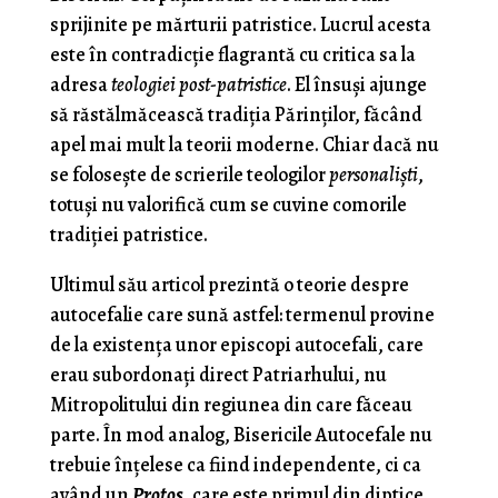
sprijinite pe mărturii patristice. Lucrul acesta
este în contradicție flagrantă cu critica sa la
adresa
teologiei post-patristice
. El însuși ajunge
să răstălmăcească tradiția Părinților, făcând
apel mai mult la teorii moderne. Chiar dacă nu
se folosește de scrierile teologilor
personaliști
,
totuși nu valorifică cum se cuvine comorile
tradiției patristice.
Ultimul său articol prezintă o teorie despre
autocefalie care sună astfel: termenul provine
de la existența unor episcopi autocefali, care
erau subordonați direct Patriarhului, nu
Mitropolitului din regiunea din care făceau
parte. În mod analog, Bisericile Autocefale nu
trebuie înțelese ca fiind independente, ci ca
având un
Protos
, care este primul din diptice,