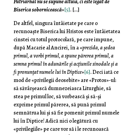
Patriarhal nu se supune altuia, ci este legat de
Biserica sobornicească
»
[5]
. […]
De altfel, singura întâietate pe care o
recunoaște Biserica lui Hristos este întâietatea
cinstei cu totul protocolară, pe care impune,
după Macarie al Ancirei, în a «
prezida, a ședea
primul, a vorbi primul, a spune părerea primul, a
semna primul în adunările și acțiunile sinodale și a
fi pronunțat numele lui în Diptice
»
[6]
. Deci iată ce
mod de «privilegii deosebite» are «Protos»-ul:
să săvârșească dumnezeiasca Liturghie, să
stea pe primul loc, să vorbească și să-și
exprime primul părerea, să pună primul
semnătrua lui și să fie pomenit primul numele
lui în Diptice! Adică nici o legătură cu
«privilegiile» pe care vor să i le recunoască