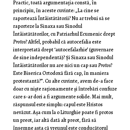
Practic, toată argumentația constă, în
principiu, în aceste cuvinte: „La cine se
raportează Întâistătătorii? Nu ar trebui să se
raporteze la Sinaxa sau Sinodul
Întâistătătorilor, cu Patriarhul Ecumenic drept
Protos
? Altfel, probabil că autocefalia este
interpretată drept ‘autocefalarhie’ (guvernare
de sine independentă)? Și Sinaxa sau Sinodul
Întâistătătorilor nu are nici un cap sau
Protos
?
Este Biserica Ortodoxă fără cap, în maniera
protestantă?”. Cu alte cuvinte, avem de-a face
doar cu niște raționamente și întrebări confuze
care s-ar dori a fi argumente solide. Mai mult,
răspunsul este simplu: capul este Hristos
nevăzut. Așa cum la o Liturghie poate fi protos
un preot, iar altă dată alt preot, fără să
însemne asta că vreunul este conducătorul