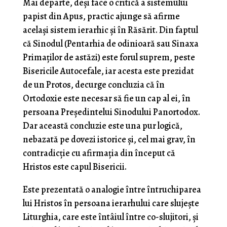
Mai departe, deși face o critică a sistemului
papist din Apus, practic ajunge să afirme
același sistem ierarhic și în Răsărit. Din faptul
că Sinodul (Pentarhia de odinioară sau Sinaxa
Primaților de astăzi) este forul suprem, peste
Bisericile Autocefale, iar acesta este prezidat
de un Protos, decurge concluzia că în
Ortodoxie este necesar să fie un cap al ei, în
persoana Președintelui Sinodului Panortodox.
Dar această concluzie este una pur logică,
nebazată pe dovezi istorice și, cel mai grav, în
contradicție cu afirmația din început că
Hristos este capul Bisericii.
Este prezentată o analogie între întruchiparea
lui Hristos în persoana ierarhului care slujește
Liturghia, care este întâiul între co-slujitori, și