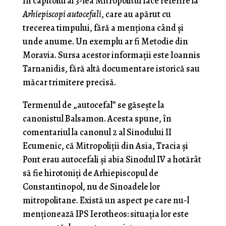
În capitolul al 3-lea Mitropolitul face referire la
Arhiepiscopi autocefali
, care au apărut cu
trecerea timpului, fără a menționa când și
unde anume. Un exemplu ar fi Metodie din
Moravia. Sursa acestor informații este Ioannis
Tarnanidis, fără altă documentare istorică sau
măcar trimitere precisă.
Termenul de „autocefal” se găsește la
canonistul Balsamon. Acesta spune, în
comentariul la canonul 2 al Sinodului II
Ecumenic, că Mitropoliții din Asia, Tracia și
Pont erau autocefali și abia Sinodul IV a hotărât
să fie hirotoniți de Arhiepiscopul de
Constantinopol, nu de Sinoadele lor
mitropolitane. Există un aspect pe care nu-l
menționează IPS Ierotheos: situația lor este