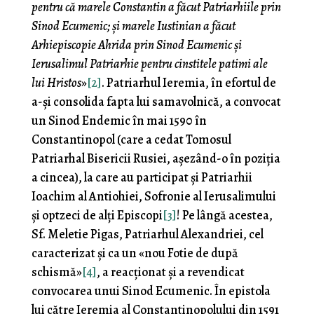
pentru că marele Constantin a făcut Patriarhiile prin
Sinod Ecumenic; și marele Iustinian a făcut
Arhiepiscopie Ahrida prin Sinod Ecumenic și
Ierusalimul Patriarhie pentru cinstitele patimi ale
lui Hristos
»
[2]
. Patriarhul Ieremia, în efortul de
a-și consolida fapta lui samavolnică, a convocat
un Sinod Endemic în mai 1590 în
Constantinopol (care a cedat Tomosul
Patriarhal Bisericii Rusiei, așezând-o în poziția
a cincea), la care au participat și Patriarhii
Ioachim al Antiohiei, Sofronie al Ierusalimului
și optzeci de alți Episcopi
[3]
! Pe lângă acestea,
Sf. Meletie Pigas, Patriarhul Alexandriei, cel
caracterizat și ca un «nou Fotie de după
schismă»
[4]
, a reacționat și a revendicat
convocarea unui Sinod Ecumenic. În epistola
lui către Ieremia al Constantinopolului din 1591