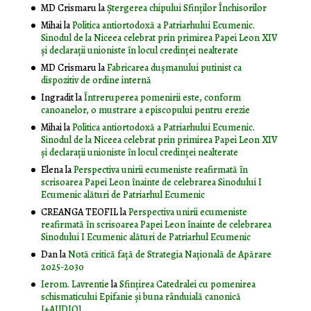
MD Crismaru
la
Ştergerea chipului Sfinţilor Închisorilor
Mihai
la
Politica antiortodoxă a Patriarhului Ecumenic.
Sinodul de la Niceea celebrat prin primirea Papei Leon XIV
și declarații unioniste în locul credinței nealterate
MD Crismaru
la
Fabricarea dușmanului putinist ca
dispozitiv de ordine internă
Ingradit
la
Întreruperea pomenirii este, conform
canoanelor, o mustrare a episcopului pentru erezie
Mihai
la
Politica antiortodoxă a Patriarhului Ecumenic.
Sinodul de la Niceea celebrat prin primirea Papei Leon XIV
și declarații unioniste în locul credinței nealterate
Elena
la
Perspectiva unirii ecumeniste reafirmată în
scrisoarea Papei Leon înainte de celebrarea Sinodului I
Ecumenic alături de Patriarhul Ecumenic
CREANGA TEOFIL
la
Perspectiva unirii ecumeniste
reafirmată în scrisoarea Papei Leon înainte de celebrarea
Sinodului I Ecumenic alături de Patriarhul Ecumenic
Dan
la
Notă critică faţă de Strategia Naţională de Apărare
2025-2030
Ierom. Lavrentie
la
Sfințirea Catedralei cu pomenirea
schismaticului Epifanie și buna rânduială canonică
[+AUDIO]