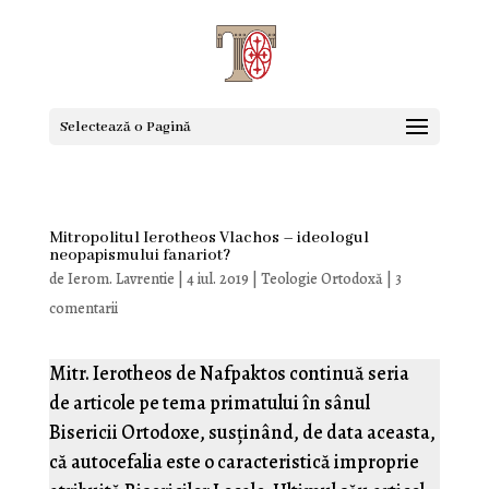
Selectează o Pagină
Mitropolitul Ierotheos Vlachos – ideologul
neopapismului fanariot?
de
Ierom. Lavrentie
|
4 iul. 2019
|
Teologie Ortodoxă
|
3
comentarii
Mitr. Ierotheos de Nafpaktos continuă seria
de articole pe tema primatului în sânul
Bisericii Ortodoxe, susținând, de data aceasta,
că autocefalia este o caracteristică improprie