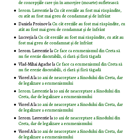
de concepțiile care țin în amorțire (moarte) sufletească
Ierom. Lavrentie
la
Cu cât ereziile au fost mai răspândite,
cu atât au fost mai greu de condamnat și de înfrânt
Daniela Proinov
la
Cu cât ereziile au fost mai răspândite, cu
atât au fost mai greu de condamnat și de înfrânt
Lucreția
la
Cu cât ereziile au fost mai răspândite, cu atât au
fost mai greu de condamnat și de înfrânt
Ierom. Lavrentie
la
Ce face ca ecumenismul din Creta să
nu fie erezie discutabilă, ci clară și fără tăgadă
Vlad-Mihai Agache
la
Ce face ca ecumenismul din Creta să
nu fie erezie discutabilă, ci clară și fără tăgadă
Viorel A
la
10 ani de neacceptare a Sinodului din Creta, dar
de legalizare a ecumenismului
Ierom. Lavrentie
la
10 ani de neacceptare a Sinodului din
Creta, dar de legalizare a ecumenismului
Viorel A
la
10 ani de neacceptare a Sinodului din Creta, dar
de legalizare a ecumenismului
Ierom. Lavrentie
la
10 ani de neacceptare a Sinodului din
Creta, dar de legalizare a ecumenismului
Viorel A
la
10 ani de neacceptare a Sinodului din Creta, dar
de legalizare a ecumenismului