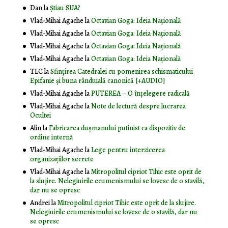
Dan
la
Știau SUA?
Vlad-Mihai Agache
la
Octavian Goga: Ideia Naţională
Vlad-Mihai Agache
la
Octavian Goga: Ideia Naţională
Vlad-Mihai Agache
la
Octavian Goga: Ideia Naţională
Vlad-Mihai Agache
la
Octavian Goga: Ideia Naţională
TLC
la
Sfințirea Catedralei cu pomenirea schismaticului
Epifanie și buna rânduială canonică [+AUDIO]
Vlad-Mihai Agache
la
PUTEREA – O înţelegere radicală
Vlad-Mihai Agache
la
Note de lectură despre lucrarea
Ocultei
Alin
la
Fabricarea dușmanului putinist ca dispozitiv de
ordine internă
Vlad-Mihai Agache
la
Lege pentru interzicerea
organizaţiilor secrete
Vlad-Mihai Agache
la
Mitropolitul cipriot Tihic este oprit de
la slujire. Nelegiuirile ecumenismului se lovesc de o stavilă,
dar nu se opresc
Andrei
la
Mitropolitul cipriot Tihic este oprit de la slujire.
Nelegiuirile ecumenismului se lovesc de o stavilă, dar nu
se opresc