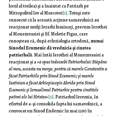
locul al treilea) și a înaintat ca Patriarh pe
Mitropolitul Iov al Moscovei
[1]
. Totuși este
cunoscut că la această acțiune samavolnică au
reacționat mulți Ierarhi luminați, precum Ierothei
al Monemvasiei și Sf. Meletie Pigas, care
cunoșteau că, după ecleziologia ortodoxă,
numai
Sinodul Ecumenic dă vrednicia și cinstea
patriarhală
. Mai întâi Ierothei al Monemvasiei a
reacționat și a «
a spus îndeosebi Patriarhului: Stăpâne
al meu, aceasta nu merge, pentru că marele Constantin a
făcut Patriarhiile prin Sinod Ecumenic; și marele
Iustinian a făcut Arhiepiscopie Ahrida prin Sinod
Ecumenic și Ierusalimul Patriarhie pentru cinstitele
patimi ale lui Hristos
»
[2]
. Patriarhul Ieremia, în
efortul de a-și consolida fapta lui samavolnică, a
convocat un Sinod Endemic în mai 1590 în