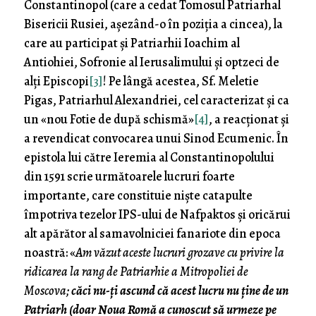
Constantinopol (care a cedat Tomosul Patriarhal
Bisericii Rusiei, așezând-o în poziția a cincea), la
care au participat și Patriarhii Ioachim al
Antiohiei, Sofronie al Ierusalimului și optzeci de
alți Episcopi
[3]
! Pe lângă acestea, Sf. Meletie
Pigas, Patriarhul Alexandriei, cel caracterizat și ca
un «nou Fotie de după schismă»
[4]
, a reacționat și
a revendicat convocarea unui Sinod Ecumenic. În
epistola lui către Ieremia al Constantinopolului
din 1591 scrie următoarele lucruri foarte
importante, care constituie niște catapulte
împotriva tezelor IPS-ului de Nafpaktos și oricărui
alt apărător al samavolniciei fanariote din epoca
noastră: «
Am văzut aceste lucruri grozave cu privire la
ridicarea la rang de Patriarhie a Mitropoliei de
Moscova;
căci nu-ți ascund că acest lucru nu ține de un
Patriarh (doar Noua Romă a cunoscut să urmeze pe