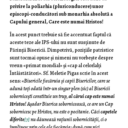
privire la poliarhia (pluriconducere) unor
episcopi-conducători sub monarhia absolută a
Capului general, Care este numai Hristos!
În acest punct trebuie să fie accentuat faptul că
aceste teze ale IPS-ului nu sunt susținute de
Părinții Bisericii. Dimpotrivă, pozițiile patristice
sunt tocmai opuse și nimeni nu vorbește despre
vreun «primat mondial» și «cap al celorlalți
Întâistătători». Sf. Meletie Pigas scrie în acest
sens: «
Bisericile fiecăruia și capii Bisericilor, care se
adună toți odată într-un singur plen (sic) al Bisericii
sobornicești constituie un trup,
al cărui cap este numai
Hristos
! Așadar Biserica sobornicească, ce are un Cap
sobornicesc pe Hristos, nu este o pocitanie. Căci
capetele
diferite
[7]
nu dăunează rațiunii sobornicității, ci o
împlinesc prin cele ale fiecăruia; după cum nici