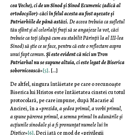
cea Veche), ci de un Sinod și Sinod Ecumenic (adică al
ortodocșilor)· căci în felul acesta au fost așezate și
Patriarhiile de până astăzi.
De aceea trebuia ca sufletul
tău sfânt și al celorlalți frați să se angajeze la vot, căci
trebuie ca toți (după cum au stabilit Părinții la al III-lea
Sinod) să știe ce se face, pentru că este o reflectare aspra
unui fapt comun.
Și este evident că nici un Tron
Patriarhal nu se supune altuia, ci este legat de Biserica
sobornicească
»
[5]
. […]
De altfel, singura întâietate pe care o recunoaște
Biserica lui Hristos este întâietatea cinstei cu totul
protocolară, pe care impune, după Macarie al
Ancirei, în a «
prezida, a ședea primul, a vorbi primul,
a spune părerea primul, a semna primul în adunările și
acțiunile sinodale și a fi pronunțat numele lui în
Diptice
»
[6]
. Deci iată ce mod de «privilegii