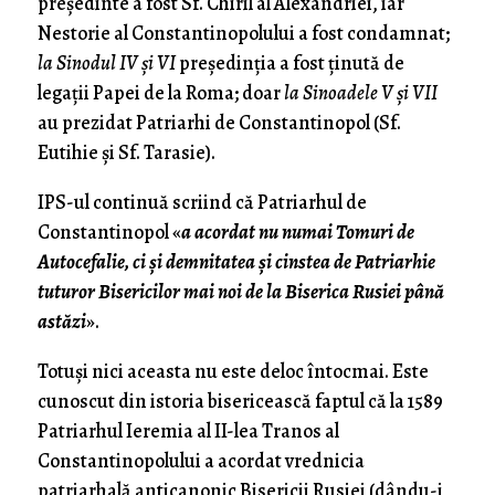
președinte a fost Sf. Chiril al Alexandriei, iar
Nestorie al Constantinopolului a fost condamnat;
la Sinodul IV și VI
președinția a fost ținută de
legații Papei de la Roma; doar
la Sinoadele V și VII
au prezidat Patriarhi de Constantinopol (Sf.
Eutihie și Sf. Tarasie).
IPS-ul continuă scriind că Patriarhul de
Constantinopol «
a acordat nu numai Tomuri de
Autocefalie, ci și demnitatea și cinstea de Patriarhie
tuturor Bisericilor mai noi de la Biserica Rusiei până
astăzi
».
Totuși nici aceasta nu este deloc întocmai. Este
cunoscut din istoria bisericească faptul că la 1589
Patriarhul Ieremia al II-lea Tranos al
Constantinopolului a acordat vrednicia
patriarhală anticanonic Bisericii Rusiei (dându-i