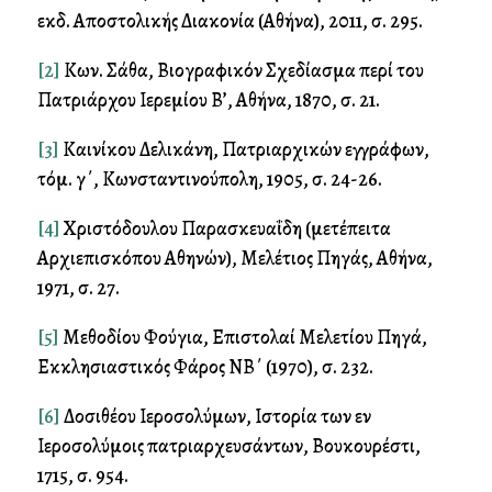
εκδ. Αποστολικής Διακονία (Αθήνα), 2011, σ. 295.
[2]
Κων. Σάθα, Βιογραφικόν Σχεδίασμα περί του
Πατριάρχου Ιερεμίου Β’, Αθήνα, 1870, σ. 21.
[3]
Καλλινίκου Δελικάνη, Πατριαρχικών εγγράφων,
τόμ. γ΄, Κωνσταντινούπολη, 1905, σ. 24-26.
[4]
Χριστόδουλου Παρασκευαΐδη (μετέπειτα
Αρχιεπισκόπου Αθηνών), Μελέτιος Πηγάς, Αθήνα,
1971, σ. 27.
[5]
Μεθοδίου Φούγια, Επιστολαί Μελετίου Πηγά,
Εκκλησιαστικός Φάρος ΝΒ΄ (1970), σ. 232.
[6]
Δοσιθέου Ιεροσολύμων, Ιστορία των εν
Ιεροσολύμοις πατριαρχευσάντων, Βουκουρέστι,
1715, σ. 954.