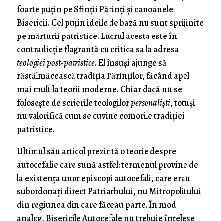
foarte puțin pe Sfinții Părinți și canoanele
Bisericii. Cel puțin ideile de bază nu sunt sprijinite
pe mărturii patristice. Lucrul acesta este în
contradicție flagrantă cu critica sa la adresa
teologiei post-patristice
. El însuși ajunge să
răstălmăcească tradiția Părinților, făcând apel
mai mult la teorii moderne. Chiar dacă nu se
folosește de scrierile teologilor
personaliști
, totuși
nu valorifică cum se cuvine comorile tradiției
patristice.
Ultimul său articol prezintă o teorie despre
autocefalie care sună astfel: termenul provine de
la existența unor episcopi autocefali, care erau
subordonați direct Patriarhului, nu Mitropolitului
din regiunea din care făceau parte. În mod
analog, Bisericile Autocefale nu trebuie înțelese