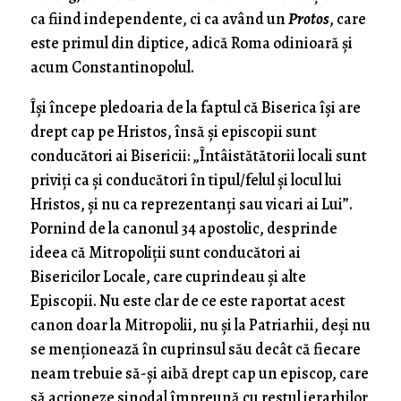
ca fiind independente, ci ca având un
Protos
, care
este primul din diptice, adică Roma odinioară și
acum Constantinopolul.
Își începe pledoaria de la faptul că Biserica își are
drept cap pe Hristos, însă și episcopii sunt
conducători ai Bisericii: „Întâistătătorii locali sunt
priviți ca și conducători în tipul/felul și locul lui
Hristos, și nu ca reprezentanți sau vicari ai Lui”.
Pornind de la canonul 34 apostolic, desprinde
ideea că Mitropoliții sunt conducători ai
Bisericilor Locale, care cuprindeau și alte
Episcopii. Nu este clar de ce este raportat acest
canon doar la Mitropolii, nu și la Patriarhii, deși nu
se menționează în cuprinsul său decât că fiecare
neam trebuie să-și aibă drept cap un episcop, care
să acționeze sinodal împreună cu restul ierarhilor