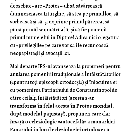
deosebite» are «Protos»-ul: să săvârșească
dumnezeiasca Liturghie, să stea pe primul loc, să
vorbească și să-și exprime primul părerea, să
pună primul semnătrua lui și să fie pomenit
primul numele lui în Diptice! Adică nici o legătură
cu «privilegiile» pe care vor să i le recunoască
neopapistașii și avocații lor.
Mai departe IPS-ul avansează la propuneri pentru
anularea pomenirii tradiționale a Întâistătătorilor
(«pentru toți episcopii ortodocși») și înlocuirea ei
cu pomenirea Patriarhului de Constantinopol de
către ceilalți Întâistătători (
acesta s-ar
transforma în felul acesta în Protos mondial,
după modelul papistaș!
), propuneri care clar
învață o ecleziologie «autocefală» a monarhiei
Fanarului în locul ecleziologiei ortodoxe cu