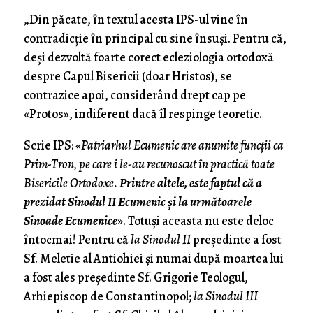
„Din păcate, în textul acesta IPS-ul vine în
contradicție în principal cu sine însuși. Pentru că,
deși dezvoltă foarte corect ecleziologia ortodoxă
despre Capul Bisericii (doar Hristos), se
contrazice apoi, considerând drept cap pe
«Protos», indiferent dacă îl respinge teoretic.
Scrie IPS: «
Patriarhul Ecumenic are anumite funcții ca
Prim-Tron, pe care i le-au recunoscut în practică toate
Bisericile Ortodoxe.
Printre altele, este faptul că a
prezidat Sinodul II Ecumenic și la următoarele
Sinoade Ecumenice
». Totuși aceasta nu este deloc
întocmai! Pentru că
la Sinodul II
președinte a fost
Sf. Meletie al Antiohiei și numai după moartea lui
a fost ales președinte Sf. Grigorie Teologul,
Arhiepiscop de Constantinopol;
la Sinodul III