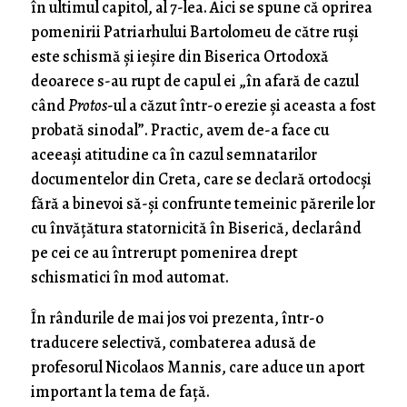
în ultimul capitol, al 7-lea. Aici se spune că oprirea
pomenirii Patriarhului Bartolomeu de către ruși
este schismă și ieșire din Biserica Ortodoxă
deoarece s-au rupt de capul ei „în afară de cazul
când
Protos
-ul a căzut într-o erezie și aceasta a fost
probată sinodal”. Practic, avem de-a face cu
aceeași atitudine ca în cazul semnatarilor
documentelor din Creta, care se declară ortodocși
fără a binevoi să-și confrunte temeinic părerile lor
cu învățătura statornicită în Biserică, declarând
pe cei ce au întrerupt pomenirea drept
schismatici în mod automat.
În rândurile de mai jos voi prezenta, într-o
traducere selectivă, combaterea adusă de
profesorul Nicolaos Mannis, care aduce un aport
important la tema de față.