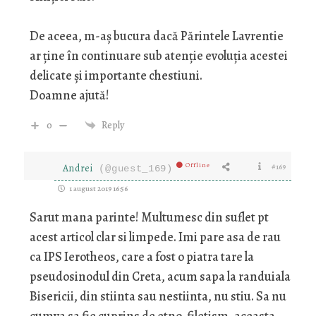
De aceea, m-aș bucura dacă Părintele Lavrentie
ar ține în continuare sub atenție evoluția acestei
delicate și importante chestiuni.
Doamne ajută!
0
Reply
Offline
Andrei
#169
(@guest_169)
1 august 2019 16:56
Sarut mana parinte! Multumesc din suflet pt
acest articol clar si limpede. Imi pare asa de rau
ca IPS Ierotheos, care a fost o piatra tare la
pseudosinodul din Creta, acum sapa la randuiala
Bisericii, din stiinta sau nestiinta, nu stiu. Sa nu
cumva sa fie cuprins de etno-filetism, aceasta