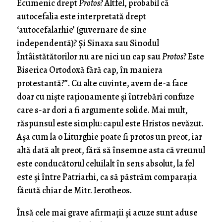
Ecumenic drept
Protos
? Altfel, probabil că
autocefalia este interpretată drept
‘autocefalarhie’ (guvernare de sine
independentă)? Și Sinaxa sau Sinodul
Întâistătătorilor nu are nici un cap sau
Protos
? Este
Biserica Ortodoxă fără cap, în maniera
protestantă?”. Cu alte cuvinte, avem de-a face
doar cu niște raționamente și întrebări confuze
care s-ar dori a fi argumente solide. Mai mult,
răspunsul este simplu: capul este Hristos nevăzut.
Așa cum la o Liturghie poate fi protos un preot, iar
altă dată alt preot, fără să însemne asta că vreunul
este conducătorul celuilalt în sens absolut, la fel
este și între Patriarhi, ca să păstrăm comparația
făcută chiar de Mitr. Ierotheos.
Însă cele mai grave afirmații și acuze sunt aduse