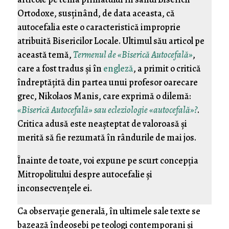
Ortodoxe, susținând, de data aceasta, că
autocefalia este o caracteristică improprie
atribuită Bisericilor Locale. Ultimul său articol pe
această temă,
Termenul de «Biserică Autocefală»
,
care a fost tradus și în
engleză
, a primit o critică
îndreptățită din partea unui profesor oarecare
grec, Nikolaos Manis, care exprimă o dilemă:
«Biserică Autocefală» sau ecleziologie «autocefală»?
.
Critica adusă este neașteptat de valoroasă și
merită să fie rezumată în rândurile de mai jos.
Înainte de toate, voi expune pe scurt concepția
Mitropolitului despre autocefalie și
inconsecvențele ei.
Ca observație generală, în ultimele sale texte se
bazează îndeosebi pe teologi contemporani și