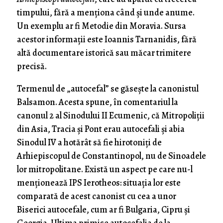
timpului, fără a menționa când și unde anume.
Un exemplu ar fi Metodie din Moravia. Sursa
acestor informații este Ioannis Tarnanidis, fără
altă documentare istorică sau măcar trimitere
precisă.
Termenul de „autocefal” se găsește la canonistul
Balsamon. Acesta spune, în comentariul la
canonul 2 al Sinodului II Ecumenic, că Mitropoliții
din Asia, Tracia și Pont erau autocefali și abia
Sinodul IV a hotărât să fie hirotoniți de
Arhiepiscopul de Constantinopol, nu de Sinoadele
lor mitropolitane. Există un aspect pe care nu-l
menționează IPS Ierotheos: situația lor este
comparată de acest canonist cu cea a unor
Biserici autocefale, cum ar fi Bulgaria, Cipru și