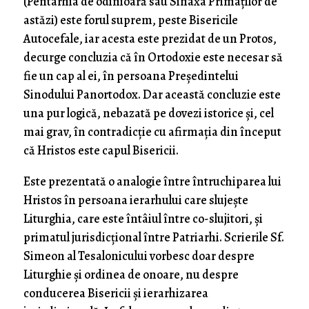
(Pentarhia de odinioară sau Sinaxa Primaților de
astăzi) este forul suprem, peste Bisericile
Autocefale, iar acesta este prezidat de un Protos,
decurge concluzia că în Ortodoxie este necesar să
fie un cap al ei, în persoana Președintelui
Sinodului Panortodox. Dar această concluzie este
una pur logică, nebazată pe dovezi istorice și, cel
mai grav, în contradicție cu afirmația din început
că Hristos este capul Bisericii.
Este prezentată o analogie între întruchiparea lui
Hristos în persoana ierarhului care slujește
Liturghia, care este întâiul între co-slujitori, și
primatul jurisdicțional între Patriarhi. Scrierile Sf.
Simeon al Tesalonicului vorbesc doar despre
Liturghie și ordinea de onoare, nu despre
conducerea Bisericii și ierarhizarea