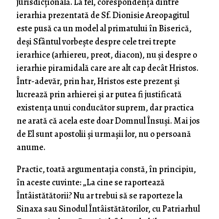
jurisdicțională. La fel, corespondența dintre
ierarhia prezentată de Sf. Dionisie Areopagitul
este pusă ca un model al primatului în Biserică,
deși Sfântul vorbește despre cele trei trepte
ierarhice (arhiereu, preot, diacon), nu și despre o
ierarhie piramidală care are alt cap decât Hristos.
Într-adevăr, prin har, Hristos este prezent și
lucrează prin arhierei și ar putea fi justificată
existența unui conducător suprem, dar practica
ne arată că acela este doar Domnul Însuși. Mai jos
de El sunt apostolii și urmașii lor, nu o persoană
anume.
Practic, toată argumentația constă, în principiu,
în aceste cuvinte: „La cine se raportează
Întâistătătorii? Nu ar trebui să se raporteze la
Sinaxa sau Sinodul Întâistătătorilor, cu Patriarhul