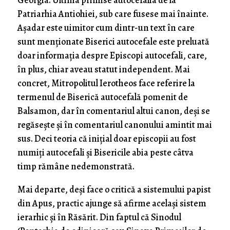
Georgia. Ultima primise autocefalia de la
Patriarhia Antiohiei, sub care fusese mai înainte.
Așadar este uimitor cum dintr-un text în care
sunt menționate Biserici autocefale este preluată
doar informația despre Episcopi autocefali, care,
în plus, chiar aveau statut independent. Mai
concret, Mitropolitul Ierotheos face referire la
termenul de Biserică autocefală pomenit de
Balsamon, dar în comentariul altui canon, deși se
regăsește și în comentariul canonului amintit mai
sus. Deci teoria că inițial doar episcopii au fost
numiți autocefali și Bisericile abia peste câtva
timp rămâne nedemonstrată.
Mai departe, deși face o critică a sistemului papist
din Apus, practic ajunge să afirme același sistem
ierarhic și în Răsărit. Din faptul că Sinodul