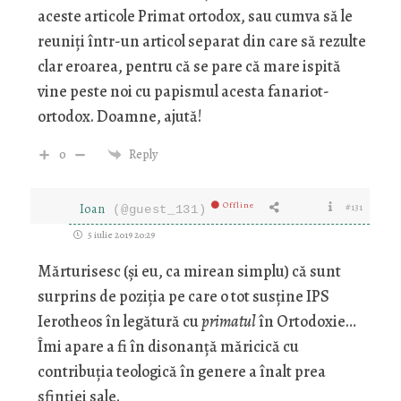
aceste articole Primat ortodox, sau cumva să le
reuniți într-un articol separat din care să rezulte
clar eroarea, pentru că se pare că mare ispită
vine peste noi cu papismul acesta fanariot-
ortodox. Doamne, ajută!
0
Reply
Offline
Ioan
#131
(@guest_131)
5 iulie 2019 20:29
Mărturisesc (și eu, ca mirean simplu) că sunt
surprins de poziția pe care o tot susține IPS
Ierotheos în legătură cu
primatul
în Ortodoxie…
Îmi apare a fi în disonanță măricică cu
contribuția teologică în genere a înalt prea
sfinției sale.