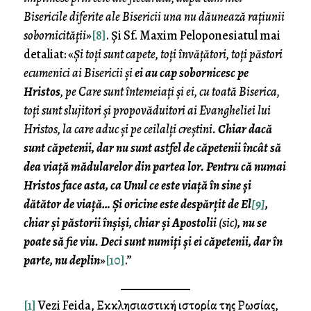
Bisericile diferite ale Bisericii una nu dăunează rațiunii
sobornicității
»
[8]
. Și Sf. Maxim Peloponesiatul mai
detaliat: «
Și toți sunt capete, toți învățători, toți păstori
ecumenici ai Bisericii și
ei au cap sobornicesc pe
Hristos
, pe Care sunt întemeiați și ei, cu toată Biserica,
toți sunt slujitori și propovăduitori ai Evangheliei lui
Hristos, la care aduc și pe ceilalți creștini.
Chiar dacă
sunt căpetenii, dar nu sunt astfel de căpetenii încât să
dea viață mădularelor din partea lor. Pentru că numai
Hristos face asta, ca Unul ce este viață în sine și
dătător de viață… Și oricine este despărțit de El
[9]
,
chiar și păstorii înșiși, chiar și Apostolii
(sic)
, nu se
poate să fie viu. Deci sunt numiți și ei căpetenii, dar în
parte, nu deplin
»
[10]
.”
[1]
Vezi Feida, Εκκλησιαστική ιστορία της Ρωσίας,