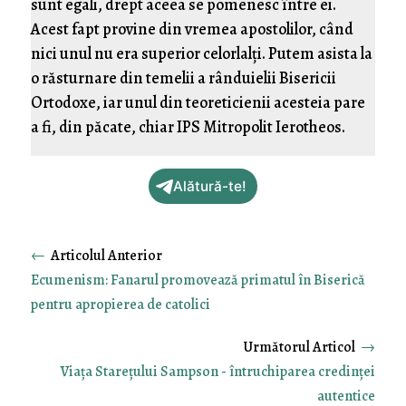
sunt egali, drept aceea se pomenesc între ei.
Acest fapt provine din vremea apostolilor, când
nici unul nu era superior celorlalți. Putem asista la
o răsturnare din temelii a rânduielii Bisericii
Ortodoxe, iar unul din teoreticienii acesteia pare
a fi, din păcate, chiar IPS Mitropolit Ierotheos.
Alătură-te!
←
Ecumenism: Fanarul promovează primatul în Biserică
pentru apropierea de catolici
→
Viața Starețului Sampson - întruchiparea credinței
autentice