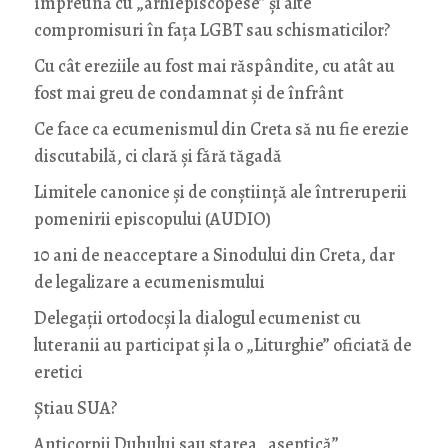
împreună cu „arhiepiscopese” și alte
compromisuri în fața LGBT sau schismaticilor?
Cu cât ereziile au fost mai răspândite, cu atât au
fost mai greu de condamnat și de înfrânt
Ce face ca ecumenismul din Creta să nu fie erezie
discutabilă, ci clară și fără tăgadă
Limitele canonice și de conștiință ale întreruperii
pomenirii episcopului (AUDIO)
10 ani de neacceptare a Sinodului din Creta, dar
de legalizare a ecumenismului
Delegații ortodocși la dialogul ecumenist cu
luteranii au participat și la o „Liturghie” oficiată de
eretici
Știau SUA?
Anticorpii Duhului sau starea „aseptică”