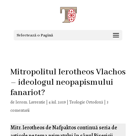
Selectează o Pagină
Mitropolitul Ierotheos Vlachos
– ideologul neopapismului
fanariot?
de
Ierom. Lavrentie
|
4 iul. 2019
|
Teologie Ortodoxă
|
3
comentarii
Mitr. Ierotheos de Nafpaktos continuă seria de
articole pe tema primatului în sânul Bisericii