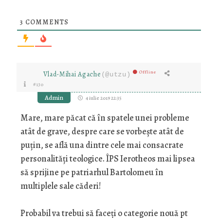
3
COMMENTS
Offline
Vlad-Mihai Agache
(@utzu)
#130
Admin
4 iulie 2019 22:35
Mare, mare păcat că în spatele unei probleme
atât de grave, despre care se vorbește atât de
puțin, se află una dintre cele mai consacrate
personalități teologice. ÎPS Ierotheos mai lipsea
să sprijine pe patriarhul Bartolomeu în
multiplele sale căderi!
Probabil va trebui să faceți o categorie nouă pt