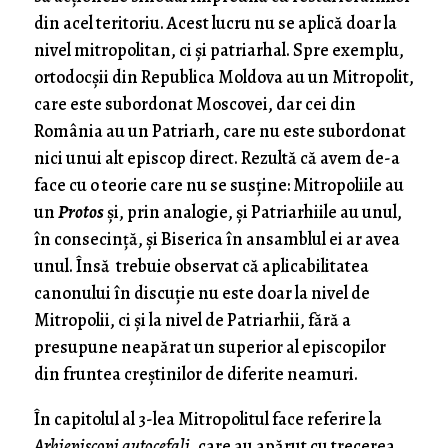
din acel teritoriu. Acest lucru nu se aplică doar la
nivel mitropolitan, ci și patriarhal. Spre exemplu,
ortodocșii din Republica Moldova au un Mitropolit,
care este subordonat Moscovei, dar cei din
România au un Patriarh, care nu este subordonat
nici unui alt episcop direct. Rezultă că avem de-a
face cu o teorie care nu se susține: Mitropoliile au
un
Protos
și, prin analogie, și Patriarhiile au unul,
în consecință, și Biserica în ansamblul ei ar avea
unul. Însă trebuie observat că aplicabilitatea
canonului în discuție nu este doar la nivel de
Mitropolii, ci și la nivel de Patriarhii, fără a
presupune neapărat un superior al episcopilor
din fruntea creștinilor de diferite neamuri.
În capitolul al 3-lea Mitropolitul face referire la
Arhiepiscopi autocefali
, care au apărut cu trecerea