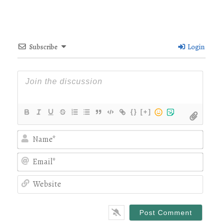
Subscribe
Login
{}
[+]
Nam
Emai
Webs