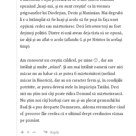
spunând „luați-mă, și eu sunt creștin” ca în vremea
prigoanelor lui Dioclețian, Deciu și Maximian. Mai degrabă
li s-a întâmplat să fie luați și acolo să fie puși în fața unei
opțiuni: cedez sau mărturisesc. Deci
lato sensu
toți au fost
deținuți politici. Dintre ei unii aveau deja tăria să se opună,
iar alții și-au aflat-o acolo (aflandu-L și pe Hristos în același
timp).
Am cunoscut un creștin căldicel, pe mine 🙂 , dar am
întâlnit și multe „stânci”. Și am mai întâlnit oameni care nici
măcar nu au habar că ar putea fi mărturisitori (nefiind
măcar în Biserică), dar au un caracter ferm și, în condițiile
potrivite, ar putea deveni stele în împărăția Tatălui. Deci
nici nu știm noi câți poate ridica Domnul să mărturisească.
Nu știm noi câți bărbați care nu și-au plecat genunchii lui
Baal Și-a pus deoparte Dumnezeu, aidoma vremurilor când
sf. prooroc Ilie credea că e ultimul drept-credincios rămas
pe pământ.
0
Reply