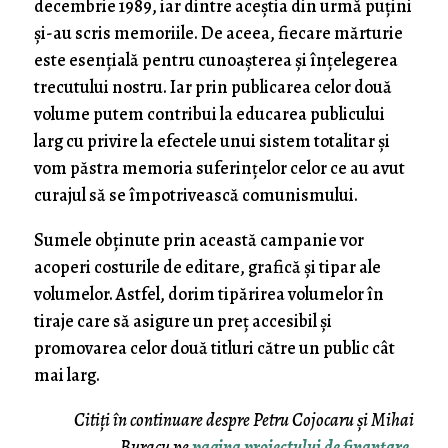
decembrie 1989, iar dintre aceștia din urmă puțini
și-au scris memoriile. De aceea, fiecare mărturie
este esențială pentru cunoașterea și înțelegerea
trecutului nostru. Iar prin publicarea celor două
volume putem contribui la educarea publicului
larg cu privire la efectele unui sistem totalitar și
vom păstra memoria suferințelor celor ce au avut
curajul să se împotrivească comunismului.
Sumele obținute prin această campanie vor
acoperi costurile de editare, grafică și tipar ale
volumelor. Astfel, dorim tipărirea volumelor în
tiraje care să asigure un preț accesibil și
promovarea celor două titluri către un public cât
mai larg.
Citiţi în continuare despre Petru Cojocaru și Mihai
Buracu pe
pagina proiectului de finanţare
.