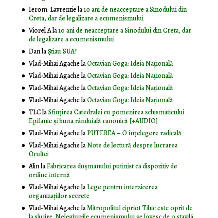
Ierom. Lavrentie
la
10 ani de neacceptare a Sinodului din
Creta, dar de legalizare a ecumenismului
Viorel A
la
10 ani de neacceptare a Sinodului din Creta, dar
de legalizare a ecumenismului
Dan
la
Știau SUA?
Vlad-Mihai Agache
la
Octavian Goga: Ideia Naţională
Vlad-Mihai Agache
la
Octavian Goga: Ideia Naţională
Vlad-Mihai Agache
la
Octavian Goga: Ideia Naţională
Vlad-Mihai Agache
la
Octavian Goga: Ideia Naţională
TLC
la
Sfințirea Catedralei cu pomenirea schismaticului
Epifanie și buna rânduială canonică [+AUDIO]
Vlad-Mihai Agache
la
PUTEREA – O înţelegere radicală
Vlad-Mihai Agache
la
Note de lectură despre lucrarea
Ocultei
Alin
la
Fabricarea dușmanului putinist ca dispozitiv de
ordine internă
Vlad-Mihai Agache
la
Lege pentru interzicerea
organizaţiilor secrete
Vlad-Mihai Agache
la
Mitropolitul cipriot Tihic este oprit de
la slujire. Nelegiuirile ecumenismului se lovesc de o stavilă,