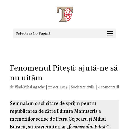
Selectează o Pagină
Fenomenul Pitești: ajută-ne să
nu uităm
de
Vlad-Mihai Agache
|
22 oct. 2019
|
Societate civilă
|
4 comentarii
Semnalăm o solicitare de sprijin pentru
republicarea de către Editura Manuscris a
memoriilor scrise de Petru Cojocaru și Mihai
Buracu, supraviețuitori ai „
fenomenului Pitești
” .