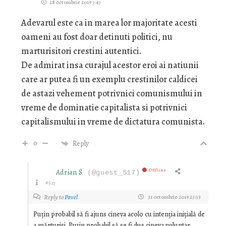
28 octombrie 2019 7:47
Adevarul este ca in marea lor majoritate acesti
oameni au fost doar detinuti politici, nu
marturisitori crestini autentici.
De admirat insa curajul acestor eroi ai natiunii
care ar putea fi un exemplu crestinilor caldicei
de astazi vehement potrivnici comunismului in
vreme de dominatie capitalista si potrivnici
capitalismului in vreme de dictatura comunista.
0
Reply
Offline
Adrian S
(@guest_517)
#517
Reply to
Pavel
31 octombrie 2019 23:53
Puțin probabil să fi ajuns cineva acolo cu intenția inițială de
a mărturisi. Puțin probabil să se fi dus cineva voluntar