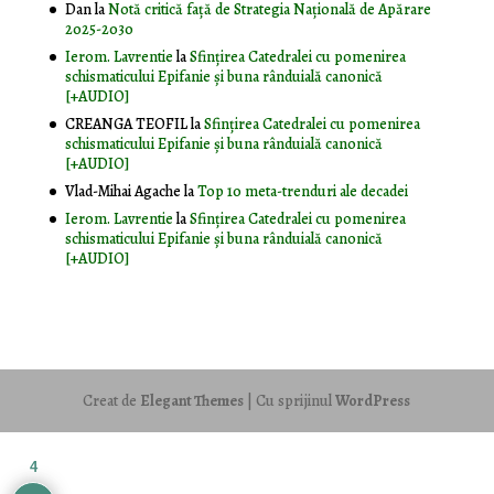
Dan
la
Notă critică faţă de Strategia Naţională de Apărare
2025-2030
Ierom. Lavrentie
la
Sfințirea Catedralei cu pomenirea
schismaticului Epifanie și buna rânduială canonică
[+AUDIO]
CREANGA TEOFIL
la
Sfințirea Catedralei cu pomenirea
schismaticului Epifanie și buna rânduială canonică
[+AUDIO]
Vlad-Mihai Agache
la
Top 10 meta-trenduri ale decadei
Ierom. Lavrentie
la
Sfințirea Catedralei cu pomenirea
schismaticului Epifanie și buna rânduială canonică
[+AUDIO]
Creat de
Elegant Themes
| Cu sprijinul
WordPress
4