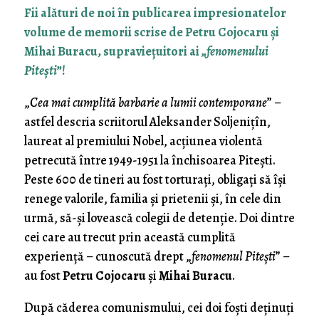
Fii alături de noi în publicarea impresionatelor
volume de memorii scrise de Petru Cojocaru și
Mihai Buracu, supraviețuitori ai „
fenomenului
Pitești
”!
„
Cea mai cumplită barbarie a lumii contemporane
” –
astfel descria scriitorul Aleksander Soljenițîn,
laureat al premiului Nobel, acțiunea violentă
petrecută între 1949-1951 la închisoarea Pitești.
Peste 600 de tineri au fost torturați, obligați să își
renege valorile, familia și prietenii și, în cele din
urmă, să-și lovească colegii de detenție. Doi dintre
cei care au trecut prin această cumplită
experiență – cunoscută drept „
fenomenul Pitești
” –
au fost
Petru Cojocaru
și
Mihai Buracu
.
După căderea comunismului, cei doi foști deținuți