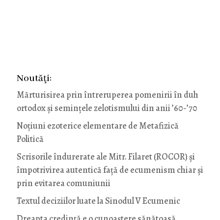
Noutăţi:
Mărturisirea prin întreruperea pomenirii în duh
ortodox și semințele zelotismului din anii ’60-’70
Noţiuni ezoterice elementare de Metafizică
Politică
Scrisorile îndurerate ale Mitr. Filaret (ROCOR) și
împotrivirea autentică față de ecumenism chiar și
prin evitarea comuniunii
Textul deciziilor luate la Sinodul V Ecumenic
Dreapta credință e o cunoaștere sănătoasă,