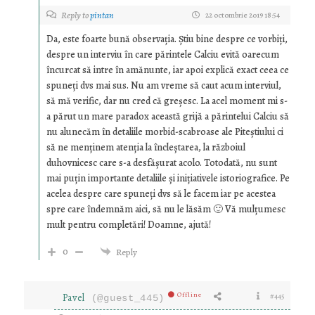
Reply to
pintan
22 octombrie 2019 18:54
Da, este foarte bună observația. Știu bine despre ce vorbiți,
despre un interviu în care părintele Calciu evită oarecum
încurcat să intre în amănunte, iar apoi explică exact ceea ce
spuneți dvs mai sus. Nu am vreme să caut acum interviul,
să mă verific, dar nu cred că greșesc. La acel moment mi s-
a părut un mare paradox această grijă a părintelui Calciu să
nu alunecăm în detaliile morbid-scabroase ale Piteștiului ci
să ne menținem atenția la încleștarea, la războiul
duhovnicesc care s-a desfășurat acolo. Totodată, nu sunt
mai puțin importante detaliile și inițiativele istoriografice. Pe
acelea despre care spuneți dvs să le facem iar pe acestea
spre care îndemnăm aici, să nu le lăsăm 🙂 Vă mulțumesc
mult pentru completări! Doamne, ajută!
0
Reply
Offline
Pavel
#445
(@guest_445)