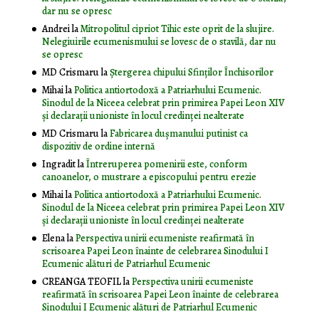
dar nu se opresc
Andrei
la
Mitropolitul cipriot Tihic este oprit de la slujire.
Nelegiuirile ecumenismului se lovesc de o stavilă, dar nu
se opresc
MD Crismaru
la
Ştergerea chipului Sfinţilor Închisorilor
Mihai
la
Politica antiortodoxă a Patriarhului Ecumenic.
Sinodul de la Niceea celebrat prin primirea Papei Leon XIV
și declarații unioniste în locul credinței nealterate
MD Crismaru
la
Fabricarea dușmanului putinist ca
dispozitiv de ordine internă
Ingradit
la
Întreruperea pomenirii este, conform
canoanelor, o mustrare a episcopului pentru erezie
Mihai
la
Politica antiortodoxă a Patriarhului Ecumenic.
Sinodul de la Niceea celebrat prin primirea Papei Leon XIV
și declarații unioniste în locul credinței nealterate
Elena
la
Perspectiva unirii ecumeniste reafirmată în
scrisoarea Papei Leon înainte de celebrarea Sinodului I
Ecumenic alături de Patriarhul Ecumenic
CREANGA TEOFIL
la
Perspectiva unirii ecumeniste
reafirmată în scrisoarea Papei Leon înainte de celebrarea
Sinodului I Ecumenic alături de Patriarhul Ecumenic