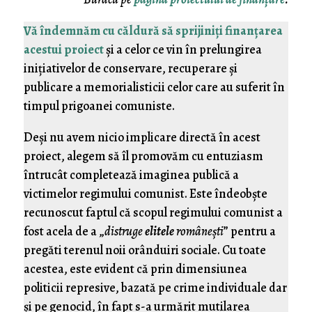
Vă îndemnăm cu căldură să sprijiniţi finanţarea
acestui proiect
şi a celor ce vin în prelungirea
iniţiativelor de conservare, recuperare şi
publicare a memorialisticii celor care au suferit în
timpul prigoanei comuniste.
Deşi nu avem nicio implicare directă în acest
proiect, alegem să îl promovăm cu entuziasm
întrucât completează imaginea publică a
victimelor regimului comunist. Este îndeobşte
recunoscut faptul că scopul regimului comunist a
fost acela de a „
distruge
elitele
româneşti
” pentru a
pregăti terenul noii orânduiri sociale. Cu toate
acestea, este evident că prin dimensiunea
politicii represive, bazată pe crime individuale dar
şi pe genocid, în fapt s-a urmărit mutilarea