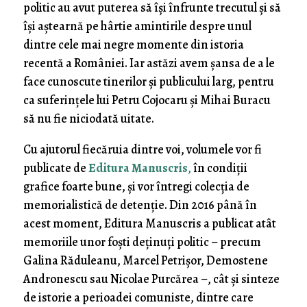
politic au avut puterea să își înfrunte trecutul și să
își aștearnă pe hârtie amintirile despre unul
dintre cele mai negre momente din istoria
recentă a României. Iar astăzi avem șansa de a le
face cunoscute tinerilor și publicului larg, pentru
ca suferințele lui Petru Cojocaru și Mihai Buracu
să nu fie niciodată uitate.
Cu ajutorul fiecăruia dintre voi, volumele vor fi
publicate de
Editura Manuscris
,
în condiții
grafice foarte bune, și vor întregi colecția de
memorialistică de detenție. Din 2016 până în
acest moment, Editura Manuscris a publicat atât
memoriile unor foști deținuți politic – precum
Galina Răduleanu, Marcel Petrișor, Demostene
Andronescu sau Nicolae Purcărea –, cât și sinteze
de istorie a perioadei comuniste, dintre care