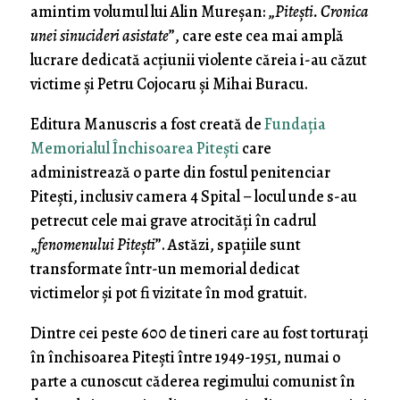
amintim volumul lui Alin Mureșan: „
Pitești. Cronica
unei sinucideri asistate
”, care este cea mai amplă
lucrare dedicată acțiunii violente căreia i-au căzut
victime și Petru Cojocaru și Mihai Buracu.
Editura Manuscris a fost creată de
Fundația
Memorialul Închisoarea Pitești
care
administrează o parte din fostul penitenciar
Pitești, inclusiv camera 4 Spital – locul unde s-au
petrecut cele mai grave atrocități în cadrul
„
fenomenului Pitești
”. Astăzi, spațiile sunt
transformate într-un memorial dedicat
victimelor și pot fi vizitate în mod gratuit.
Dintre cei peste 600 de tineri care au fost torturați
în închisoarea Pitești între 1949-1951, numai o
parte a cunoscut căderea regimului comunist în