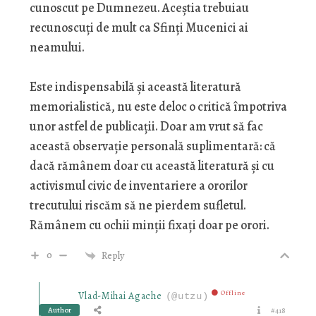
cunoscut pe Dumnezeu. Aceștia trebuiau
recunoscuți de mult ca Sfinți Mucenici ai
neamului.
Este indispensabilă și această literatură
memorialistică, nu este deloc o critică împotriva
unor astfel de publicații. Doar am vrut să fac
această observație personală suplimentară: că
dacă rămânem doar cu această literatură și cu
activismul civic de inventariere a ororilor
trecutului riscăm să ne pierdem sufletul.
Rămânem cu ochii minții fixați doar pe orori.
0
Reply
Offline
Vlad-Mihai Agache
(@utzu)
Author
#418