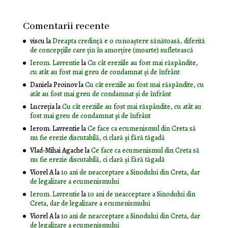
Comentarii recente
viscu
la
Dreapta credință e o cunoaștere sănătoasă, diferită
de concepțiile care țin în amorțire (moarte) sufletească
Ierom. Lavrentie
la
Cu cât ereziile au fost mai răspândite,
cu atât au fost mai greu de condamnat și de înfrânt
Daniela Proinov
la
Cu cât ereziile au fost mai răspândite, cu
atât au fost mai greu de condamnat și de înfrânt
Lucreția
la
Cu cât ereziile au fost mai răspândite, cu atât au
fost mai greu de condamnat și de înfrânt
Ierom. Lavrentie
la
Ce face ca ecumenismul din Creta să
nu fie erezie discutabilă, ci clară și fără tăgadă
Vlad-Mihai Agache
la
Ce face ca ecumenismul din Creta să
nu fie erezie discutabilă, ci clară și fără tăgadă
Viorel A
la
10 ani de neacceptare a Sinodului din Creta, dar
de legalizare a ecumenismului
Ierom. Lavrentie
la
10 ani de neacceptare a Sinodului din
Creta, dar de legalizare a ecumenismului
Viorel A
la
10 ani de neacceptare a Sinodului din Creta, dar
de legalizare a ecumenismului