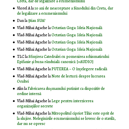
Creta, dar de legalizare a ecumenismului
Viorel A
la
10 ani de neacceptare a Sinodului din Creta, dar
de legalizare a ecumenismului
Dan
la
Știau SUA?
Vlad-Mihai Agache
la
Octavian Goga: Ideia Naţională
Vlad-Mihai Agache
la
Octavian Goga: Ideia Naţională
Vlad-Mihai Agache
la
Octavian Goga: Ideia Naţională
Vlad-Mihai Agache
la
Octavian Goga: Ideia Naţională
TLC
la
Sfințirea Catedralei cu pomenirea schismaticului
Epifanie și buna rânduială canonică [+AUDIO]
Vlad-Mihai Agache
la
PUTEREA – O înţelegere radicală
Vlad-Mihai Agache
la
Note de lectură despre lucrarea
Ocultei
Alin
la
Fabricarea dușmanului putinist ca dispozitiv de
ordine internă
Vlad-Mihai Agache
la
Lege pentru interzicerea
organizaţiilor secrete
Vlad-Mihai Agache
la
Mitropolitul cipriot Tihic este oprit de
la slujire. Nelegiuirile ecumenismului se lovesc de o stavilă,
dar nu se opresc