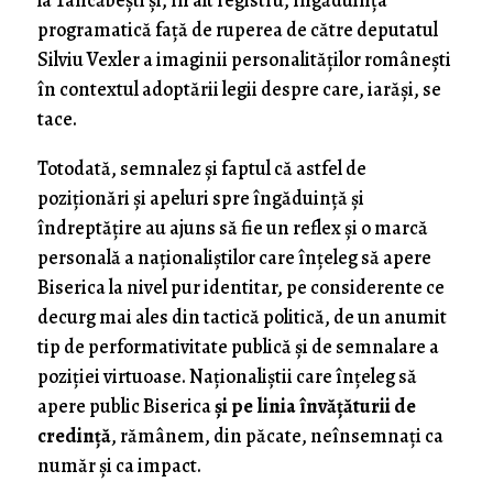
la Tâncăbeşti şi, în alt registru, îngăduinţa
programatică faţă de ruperea de către deputatul
Silviu Vexler a imaginii personalităţilor româneşti
în contextul adoptării legii despre care, iarăşi, se
tace.
Totodată, semnalez şi faptul că astfel de
poziţionări şi apeluri spre îngăduinţă şi
îndreptăţire au ajuns să fie un reflex şi o marcă
personală a naţionaliştilor care înţeleg să apere
Biserica la nivel pur identitar, pe considerente ce
decurg mai ales din tactică politică, de un anumit
tip de performativitate publică şi de semnalare a
poziţiei virtuoase. Naţionaliştii care înţeleg să
apere public Biserica
şi pe linia învăţăturii de
credinţă
, rămânem, din păcate, neînsemnaţi ca
număr şi ca impact.