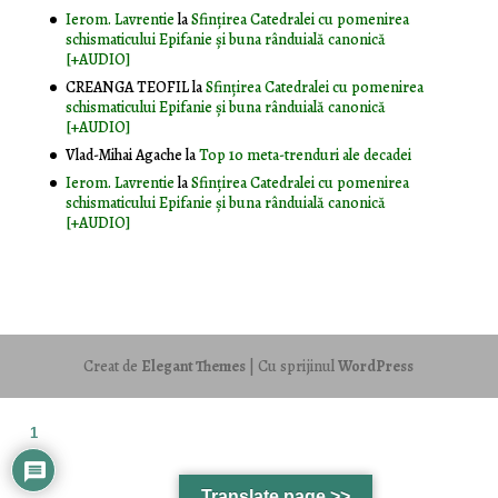
Ierom. Lavrentie
la
Sfințirea Catedralei cu pomenirea
schismaticului Epifanie și buna rânduială canonică
[+AUDIO]
CREANGA TEOFIL
la
Sfințirea Catedralei cu pomenirea
schismaticului Epifanie și buna rânduială canonică
[+AUDIO]
Vlad-Mihai Agache
la
Top 10 meta-trenduri ale decadei
Ierom. Lavrentie
la
Sfințirea Catedralei cu pomenirea
schismaticului Epifanie și buna rânduială canonică
[+AUDIO]
Creat de
Elegant Themes
| Cu sprijinul
WordPress
1
Translate page >>