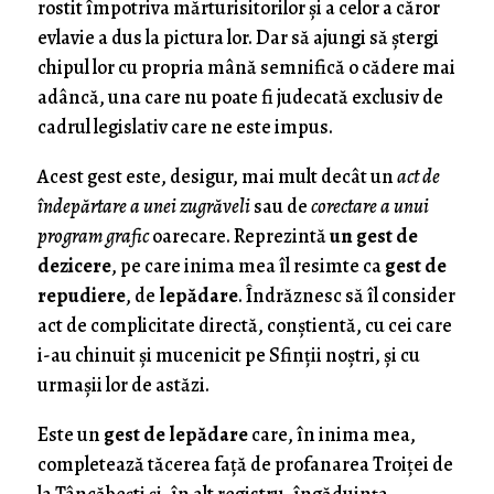
rostit împotriva mărturisitorilor şi a celor a căror
evlavie a dus la pictura lor. Dar să ajungi să ştergi
chipul lor cu propria mână semnifică o cădere mai
adâncă, una care nu poate fi judecată exclusiv de
cadrul legislativ care ne este impus.
Acest gest este, desigur, mai mult decât un
act de
îndepărtare a unei zugrăveli
sau de
corectare a unui
program grafic
oarecare. Reprezintă
un gest de
dezicere
, pe care inima mea îl resimte ca
gest de
repudiere
, de
lepădare
. Îndrăznesc să îl consider
act de complicitate directă, conştientă, cu cei care
i-au chinuit şi mucenicit pe Sfinţii noştri, şi cu
urmaşii lor de astăzi.
Este un
gest de lepădare
care, în inima mea,
completează tăcerea faţă de profanarea Troiţei de