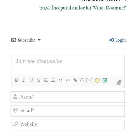
2026: Începutul anilor lui "Vino, Doamne!"
Subscribe
Login
{}
[+]
Nam
Emai
Webs