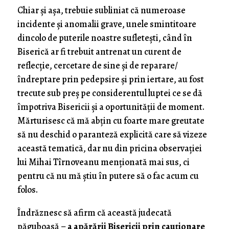
Chiar şi aşa, trebuie subliniat că numeroase
incidente şi anomalii grave, unele smintitoare
dincolo de puterile noastre sufleteşti, când în
Biserică ar fi trebuit antrenat un curent de
reflecţie, cercetare de sine şi de reparare/
îndreptare prin pedepsire şi prin iertare, au fost
trecute sub preş pe considerentul luptei ce se dă
împotriva Bisericii şi a oportunităţii de moment.
Mărturisesc că mă abţin cu foarte mare greutate
să nu deschid o paranteză explicită care să vizeze
această tematică, dar nu din pricina observaţiei
lui Mihai Tîrnoveanu menţionată mai sus, ci
pentru că nu mă ştiu în putere să o fac acum cu
folos.
Îndrăznesc să afirm că această judecată
păguboasă –
a apărării Bisericii prin cauţionare