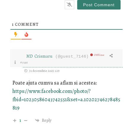
1
COMMENT
Offline
MD Crismaru
(@guest_7146)
#7146
31 decembrie 2025 1:29
Poate ajuta cumva sa aflam si acestea:
https://www.facebook.com/photo/?
fbid=10230586043742551&set=a.10202746278485
819
1
Reply