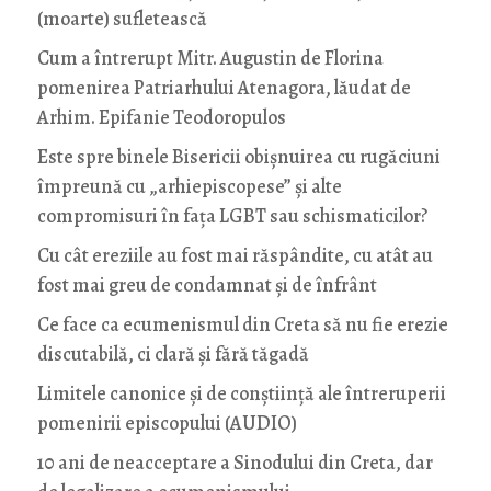
(moarte) sufletească
Cum a întrerupt Mitr. Augustin de Florina
pomenirea Patriarhului Atenagora, lăudat de
Arhim. Epifanie Teodoropulos
Este spre binele Bisericii obișnuirea cu rugăciuni
împreună cu „arhiepiscopese” și alte
compromisuri în fața LGBT sau schismaticilor?
Cu cât ereziile au fost mai răspândite, cu atât au
fost mai greu de condamnat și de înfrânt
Ce face ca ecumenismul din Creta să nu fie erezie
discutabilă, ci clară și fără tăgadă
Limitele canonice și de conștiință ale întreruperii
pomenirii episcopului (AUDIO)
10 ani de neacceptare a Sinodului din Creta, dar