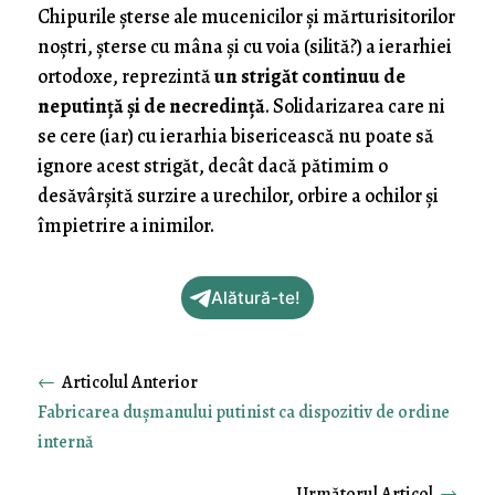
Chipurile şterse ale mucenicilor şi mărturisitorilor
noştri, şterse cu mâna şi cu voia (silită?) a ierarhiei
ortodoxe, reprezintă
un strigăt continuu de
neputinţă şi de necredinţă
. Solidarizarea care ni
se cere (iar) cu ierarhia bisericească nu poate să
ignore acest strigăt, decât dacă pătimim o
desăvârşită surzire a urechilor, orbire a ochilor şi
împietrire a inimilor.
Alătură-te!
←
Fabricarea dușmanului putinist ca dispozitiv de ordine
internă
→