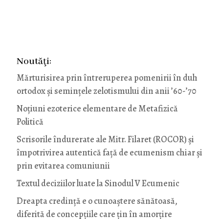
Noutăţi:
Mărturisirea prin întreruperea pomenirii în duh
ortodox și semințele zelotismului din anii ’60-’70
Noţiuni ezoterice elementare de Metafizică
Politică
Scrisorile îndurerate ale Mitr. Filaret (ROCOR) și
împotrivirea autentică față de ecumenism chiar și
prin evitarea comuniunii
Textul deciziilor luate la Sinodul V Ecumenic
Dreapta credință e o cunoaștere sănătoasă,
diferită de concepțiile care țin în amorțire