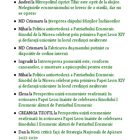
Andrei
la
Mitropolitul cipriot Tihic este oprit de la slujire.
Nelegiuirile ecumenismului se lovesc de o stavilă, dar nu
se opresc
MD Crismaru
la
Ştergerea chipului Sfinţilor Închisorilor
Mihai
la
Politica antiortodoxă a Patriarhului Ecumenic.
Sinodul de la Niceea celebrat prin primirea Papei Leon XIV
și declarații unioniste în locul credinței nealterate
MD Crismaru
la
Fabricarea dușmanului putinist ca
dispozitiv de ordine internă
Ingradit
la
Întreruperea pomenirii este, conform
canoanelor, o mustrare a episcopului pentru erezie
Mihai
la
Politica antiortodoxă a Patriarhului Ecumenic.
Sinodul de la Niceea celebrat prin primirea Papei Leon XIV
și declarații unioniste în locul credinței nealterate
Elena
la
Perspectiva unirii ecumeniste reafirmată în
scrisoarea Papei Leon înainte de celebrarea Sinodului I
Ecumenic alături de Patriarhul Ecumenic
CREANGA TEOFIL
la
Perspectiva unirii ecumeniste
reafirmată în scrisoarea Papei Leon înainte de celebrarea
Sinodului I Ecumenic alături de Patriarhul Ecumenic
Dan
la
Notă critică faţă de Strategia Naţională de Apărare
2025-2030