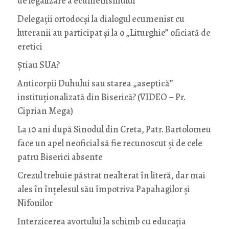
de legalizare a ecumenismului
Delegații ortodocși la dialogul ecumenist cu
luteranii au participat și la o „Liturghie” oficiată de
eretici
Știau SUA?
Anticorpii Duhului sau starea „aseptică”
instituționalizată din Biserică? (VIDEO – Pr.
Ciprian Mega)
La 10 ani după Sinodul din Creta, Patr. Bartolomeu
face un apel neoficial să fie recunoscut și de cele
patru Biserici absente
Crezul trebuie păstrat nealterat în literă, dar mai
ales în înțelesul său împotriva Papahagilor și
Nifonilor
Interzicerea avortului la schimb cu educaţia