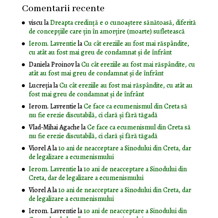
Comentarii recente
viscu
la
Dreapta credință e o cunoaștere sănătoasă, diferită
de concepțiile care țin în amorțire (moarte) sufletească
Ierom. Lavrentie
la
Cu cât ereziile au fost mai răspândite,
cu atât au fost mai greu de condamnat și de înfrânt
Daniela Proinov
la
Cu cât ereziile au fost mai răspândite, cu
atât au fost mai greu de condamnat și de înfrânt
Lucreția
la
Cu cât ereziile au fost mai răspândite, cu atât au
fost mai greu de condamnat și de înfrânt
Ierom. Lavrentie
la
Ce face ca ecumenismul din Creta să
nu fie erezie discutabilă, ci clară și fără tăgadă
Vlad-Mihai Agache
la
Ce face ca ecumenismul din Creta să
nu fie erezie discutabilă, ci clară și fără tăgadă
Viorel A
la
10 ani de neacceptare a Sinodului din Creta, dar
de legalizare a ecumenismului
Ierom. Lavrentie
la
10 ani de neacceptare a Sinodului din
Creta, dar de legalizare a ecumenismului
Viorel A
la
10 ani de neacceptare a Sinodului din Creta, dar
de legalizare a ecumenismului
Ierom. Lavrentie
la
10 ani de neacceptare a Sinodului din