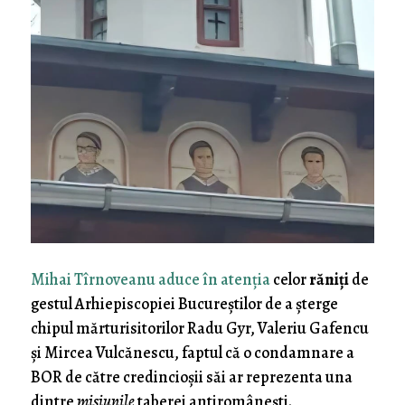
Mihai Tîrnoveanu aduce în atenţia
celor
răniţi
de
gestul Arhiepiscopiei Bucureştilor de a şterge
chipul mărturisitorilor Radu Gyr, Valeriu Gafencu
şi Mircea Vulcănescu, faptul că o condamnare a
BOR de către credincioşii săi ar reprezenta una
dintre
misiunile
taberei antiromâneşti.