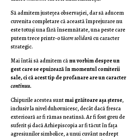
Să admitem justeţea observaţiei, dar să aducem
cuvenita completare că această împrejurare nu
este totuşi una fără însemnătate, una peste care
putem trece printr-o
tăcere solidară
cu caracter
strategic.
Mai întâi să admitem că
nu vorbim despre un
gest care se epuizează în momentul comiterii
sale, ci că acest tip de profanare are un caracter
continuu
.
Chipurile acestea sunt
mai grăitoare aşa şterse
,
inclusiv la nivel duhovnicesc, decât dacă fresca
exterioară ar fi rămas neatinsă. Ar fi fost greu de
suferit şi dacă Arhiepiscopia ar fi tăcut în faţa
agresiunilor simbolice, a unui cuvânt nedrept