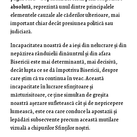
absolută
, reprezintă unul dintre principalele
elementele cauzale ale căderilor ulterioare, mai
important chiar decât presiunea politică sau
judiciară.
Incapacitatea noastră de a ieşi din nelucrare şi din
nepăzirea rânduielii dinăuntrul şi din afara
Bisericii este mai determinantă, mai decisivă,
decât lupta ce se dă împotriva Bisericii, despre
care ştim că va continua în veac. Această
incapacitate în lucrare sfinţitoare şi
mărturisitoare, ce ţine simultan de greşita
noastră aşezare sufletească cât şi de nepricepere
lumească, este cea care conduce la apostazii şi
lepădări subsecvente precum această mutilare
vizuală a chipurilor Sfinţilor noştri.