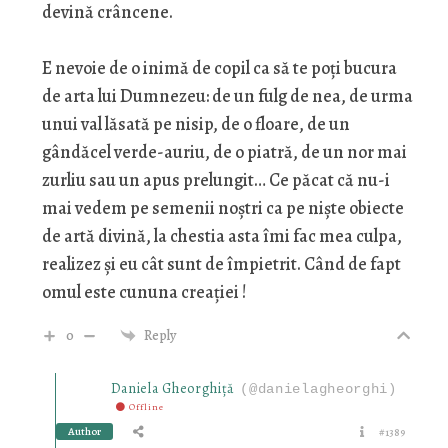
devină crâncene.
E nevoie de o inimă de copil ca să te poți bucura
de arta lui Dumnezeu: de un fulg de nea, de urma
unui val lăsată pe nisip, de o floare, de un
gândăcel verde-auriu, de o piatră, de un nor mai
zurliu sau un apus prelungit… Ce păcat că nu-i
mai vedem pe semenii noștri ca pe niște obiecte
de artă divină, la chestia asta îmi fac mea culpa,
realizez și eu cât sunt de împietrit. Când de fapt
omul este cununa creației !
0
Reply
Daniela Gheorghiţă
(@danielagheorghi)
Offline
Author
#1389