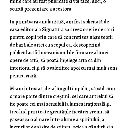
mine care au fost publicate și voi face, deci, o
scurtă prezentare a acestora.
În primăvara anului 2018, am fost solicitată de
casa editorială Signatura să creez o serie de cărți
pentru copii prin care să concretizez niște teorii
de bază ale artei cu scopul ca, descoperind
publicul astfel mecanismul de formare al unei
opere de artă, să poată înțelege arta ca din
interiorul ei și să o valorifice apoi cu mai mult sens
pentru viață.
M-am întristat, de-a lungul timpului, să văd cum
o mare parte dintre creștini, cei care ar trebui să
fie poate cei mai sensibili la lumea irațională și,
trecând prin toate greutățile fiecărei vremi, să
găsească o alinare într-o lume a spiritului, a
lucrurilor depășite de știința logică a gândirii și a