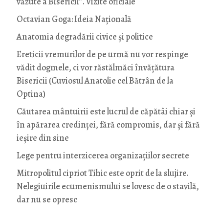
văzute a Bisericii”. Vizite oficiale
Octavian Goga: Ideia Naţională
Anatomia degradării civice și politice
Ereticii vremurilor de pe urmă nu vor respinge
vădit dogmele, ci vor răstălmăci învățătura
Bisericii (Cuviosul Anatolie cel Bătrân de la
Optina)
Căutarea mântuirii este lucrul de căpătâi chiar și
în apărarea credinței, fără compromis, dar și fără
ieșire din sine
Lege pentru interzicerea organizaţiilor secrete
Mitropolitul cipriot Tihic este oprit de la slujire.
Nelegiuirile ecumenismului se lovesc de o stavilă,
dar nu se opresc