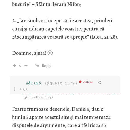
bucurie” – Sfântul Ierarh Nifon;
2. „Iar când vor începe să fie acestea, prindeţi
curaj şi ridicaţi capetele voastre, pentru că
răscumpărarea voastră se apropie” (Luca, 21: 28).
Doamne, ajută! 🙂
0
Reply
Offline
Adrian S.
(@guest_1379)
#1379
10 aprilie 2020 4:56
Foarte frumoase desenele, Daniela, dau o
lumină aparte acestui site și mai temperează
disputele de argumente, care altfel riscă să