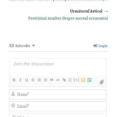
→
Previziuni sumbre despre mersul economiei
Subscribe
Login
{}
[+]
Nam
Emai
Webs