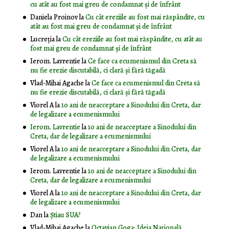
cu atât au fost mai greu de condamnat și de înfrânt
Daniela Proinov
la
Cu cât ereziile au fost mai răspândite, cu
atât au fost mai greu de condamnat și de înfrânt
Lucreția
la
Cu cât ereziile au fost mai răspândite, cu atât au
fost mai greu de condamnat și de înfrânt
Ierom. Lavrentie
la
Ce face ca ecumenismul din Creta să
nu fie erezie discutabilă, ci clară și fără tăgadă
Vlad-Mihai Agache
la
Ce face ca ecumenismul din Creta să
nu fie erezie discutabilă, ci clară și fără tăgadă
Viorel A
la
10 ani de neacceptare a Sinodului din Creta, dar
de legalizare a ecumenismului
Ierom. Lavrentie
la
10 ani de neacceptare a Sinodului din
Creta, dar de legalizare a ecumenismului
Viorel A
la
10 ani de neacceptare a Sinodului din Creta, dar
de legalizare a ecumenismului
Ierom. Lavrentie
la
10 ani de neacceptare a Sinodului din
Creta, dar de legalizare a ecumenismului
Viorel A
la
10 ani de neacceptare a Sinodului din Creta, dar
de legalizare a ecumenismului
Dan
la
Știau SUA?
Vlad-Mihai Agache
la
Octavian Goga: Ideia Naţională