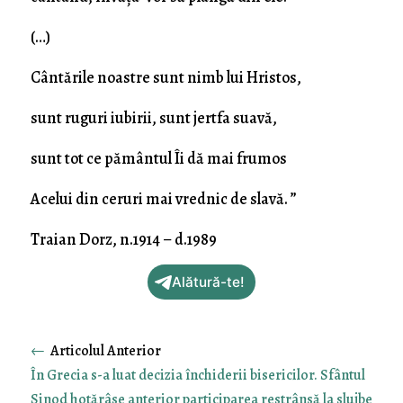
(…)
Cântările noastre sunt nimb lui Hristos,
sunt ruguri iubirii, sunt jertfa suavă,
sunt tot ce pământul Îi dă mai frumos
Acelui din ceruri mai vrednic de slavă. ”
Traian Dorz, n.1914 – d.1989
Alătură-te!
←
În Grecia s-a luat decizia închiderii bisericilor. Sfântul
Sinod hotărâse anterior participarea restrânsă la slujbe