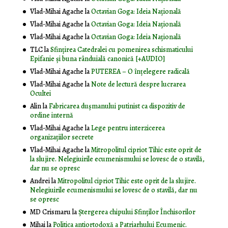
Vlad-Mihai Agache
la
Octavian Goga: Ideia Naţională
Vlad-Mihai Agache
la
Octavian Goga: Ideia Naţională
Vlad-Mihai Agache
la
Octavian Goga: Ideia Naţională
TLC
la
Sfințirea Catedralei cu pomenirea schismaticului
Epifanie și buna rânduială canonică [+AUDIO]
Vlad-Mihai Agache
la
PUTEREA – O înţelegere radicală
Vlad-Mihai Agache
la
Note de lectură despre lucrarea
Ocultei
Alin
la
Fabricarea dușmanului putinist ca dispozitiv de
ordine internă
Vlad-Mihai Agache
la
Lege pentru interzicerea
organizaţiilor secrete
Vlad-Mihai Agache
la
Mitropolitul cipriot Tihic este oprit de
la slujire. Nelegiuirile ecumenismului se lovesc de o stavilă,
dar nu se opresc
Andrei
la
Mitropolitul cipriot Tihic este oprit de la slujire.
Nelegiuirile ecumenismului se lovesc de o stavilă, dar nu
se opresc
MD Crismaru
la
Ştergerea chipului Sfinţilor Închisorilor
Mihai
la
Politica antiortodoxă a Patriarhului Ecumenic.