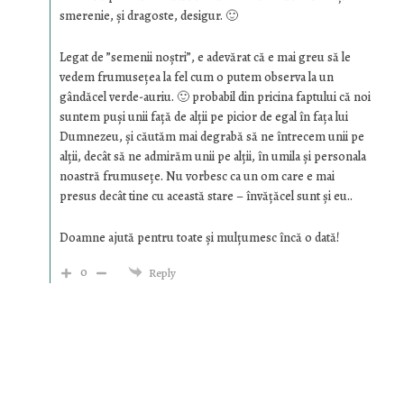
smerenie, și dragoste, desigur. 🙂
Legat de ”semenii noștri”, e adevărat că e mai greu să le
vedem frumusețea la fel cum o putem observa la un
gândăcel verde-auriu. 🙂 probabil din pricina faptului că noi
suntem puși unii față de alții pe picior de egal în fața lui
Dumnezeu, și căutăm mai degrabă să ne întrecem unii pe
alții, decât să ne admirăm unii pe alții, în umila și personala
noastră frumusețe. Nu vorbesc ca un om care e mai
presus decât tine cu această stare – învățăcel sunt și eu..
Doamne ajută pentru toate și mulțumesc încă o dată!
0
Reply