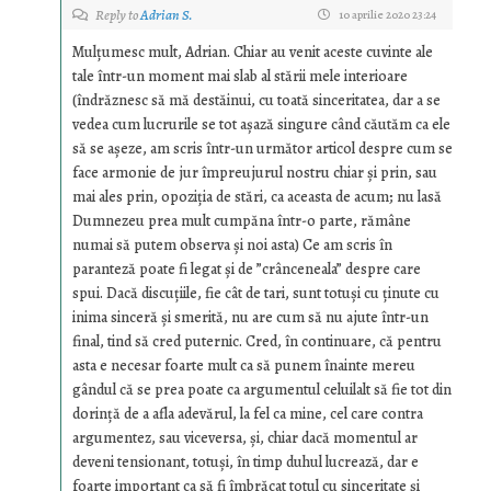
Reply to
Adrian S.
10 aprilie 2020 23:24
Mulțumesc mult, Adrian. Chiar au venit aceste cuvinte ale
tale într-un moment mai slab al stării mele interioare
(îndrăznesc să mă destăinui, cu toată sinceritatea, dar a se
vedea cum lucrurile se tot așază singure când căutăm ca ele
să se așeze, am scris într-un următor articol despre cum se
face armonie de jur împreujurul nostru chiar și prin, sau
mai ales prin, opoziția de stări, ca aceasta de acum; nu lasă
Dumnezeu prea mult cumpăna într-o parte, rămâne
numai să putem observa și noi asta) Ce am scris în
paranteză poate fi legat și de ”crânceneala” despre care
spui. Dacă discuțiile, fie cât de tari, sunt totuși cu ținute cu
inima sinceră și smerită, nu are cum să nu ajute într-un
final, tind să cred puternic. Cred, în continuare, că pentru
asta e necesar foarte mult ca să punem înainte mereu
gândul că se prea poate ca argumentul celuilalt să fie tot din
dorință de a afla adevărul, la fel ca mine, cel care contra
argumentez, sau viceversa, și, chiar dacă momentul ar
deveni tensionant, totuși, în timp duhul lucrează, dar e
foarte important ca să fi îmbrăcat totul cu sinceritate și