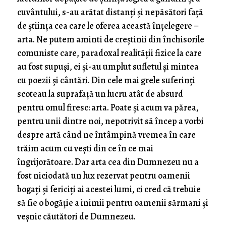
cuvântului, s-au arătat distanți și nepăsători față
de știința cea care le oferea această înțelegere –
arta. Ne putem aminti de creștinii din închisorile
comuniste care, paradoxal realității fizice la care
au fost supuși, ei și-au umplut sufletul și mintea
cu poezii și cântări. Din cele mai grele suferinți
scoteau la suprafață un lucru atât de absurd
pentru omul firesc: arta. Poate și acum va părea,
pentru unii dintre noi, nepotrivit să încep a vorbi
despre artă când ne întâmpină vremea în care
trăim acum cu vești din ce în ce mai
îngrijorătoare. Dar arta cea din Dumnezeu nu a
fost niciodată un lux rezervat pentru oamenii
bogați și fericiți ai acestei lumi, ci cred că trebuie
să fie o bogăție a inimii pentru oamenii sărmani și
veșnic căutători de Dumnezeu.