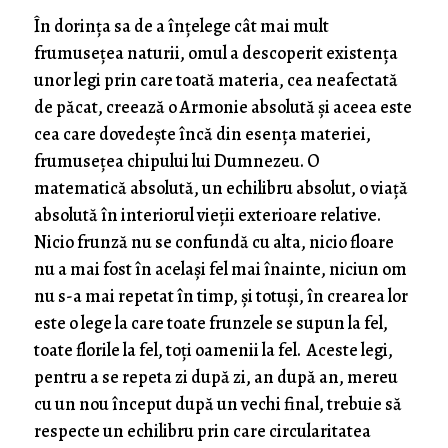
În dorința sa de a înțelege cât mai mult
frumusețea naturii, omul a descoperit existența
unor legi prin care toată materia, cea neafectată
de păcat, creează o Armonie absolută și aceea este
cea care dovedește încă din esența materiei,
frumusețea chipului lui Dumnezeu. O
matematică absolută, un echilibru absolut, o viață
absolută în interiorul vieții exterioare relative.
Nicio frunză nu se confundă cu alta, nicio floare
nu a mai fost în același fel mai înainte, niciun om
nu s-a mai repetat în timp, și totuși, în crearea lor
este o lege la care toate frunzele se supun la fel,
toate florile la fel, toți oamenii la fel. Aceste legi,
pentru a se repeta zi după zi, an după an, mereu
cu un nou început după un vechi final, trebuie să
respecte un echilibru prin care circularitatea