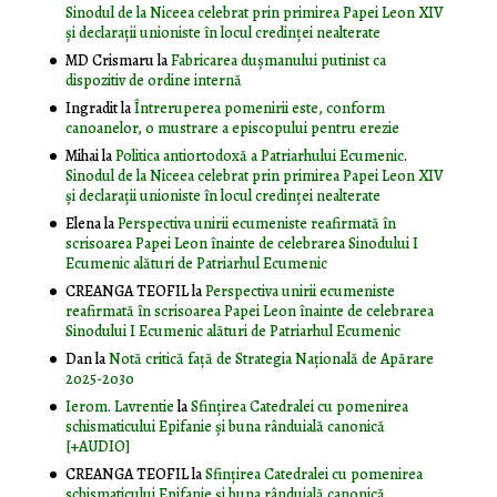
Sinodul de la Niceea celebrat prin primirea Papei Leon XIV
și declarații unioniste în locul credinței nealterate
MD Crismaru
la
Fabricarea dușmanului putinist ca
dispozitiv de ordine internă
Ingradit
la
Întreruperea pomenirii este, conform
canoanelor, o mustrare a episcopului pentru erezie
Mihai
la
Politica antiortodoxă a Patriarhului Ecumenic.
Sinodul de la Niceea celebrat prin primirea Papei Leon XIV
și declarații unioniste în locul credinței nealterate
Elena
la
Perspectiva unirii ecumeniste reafirmată în
scrisoarea Papei Leon înainte de celebrarea Sinodului I
Ecumenic alături de Patriarhul Ecumenic
CREANGA TEOFIL
la
Perspectiva unirii ecumeniste
reafirmată în scrisoarea Papei Leon înainte de celebrarea
Sinodului I Ecumenic alături de Patriarhul Ecumenic
Dan
la
Notă critică faţă de Strategia Naţională de Apărare
2025-2030
Ierom. Lavrentie
la
Sfințirea Catedralei cu pomenirea
schismaticului Epifanie și buna rânduială canonică
[+AUDIO]
CREANGA TEOFIL
la
Sfințirea Catedralei cu pomenirea
schismaticului Epifanie și buna rânduială canonică