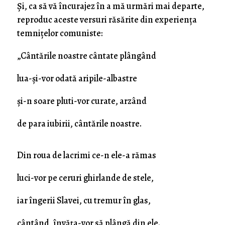
Și, ca să vă încurajez în a mă urmări mai departe,
reproduc aceste versuri răsărite din experiența
temnițelor comuniste:
„Cântările noastre cântate plângând
lua-și-vor odată aripile-albastre
și-n soare pluti-vor curate, arzând
de para iubirii, cântările noastre.
Din roua de lacrimi ce-n ele-a rămas
luci-vor pe ceruri ghirlande de stele,
iar îngerii Slavei, cu tremur în glas,
cântând, învăța-vor să plângă din ele.