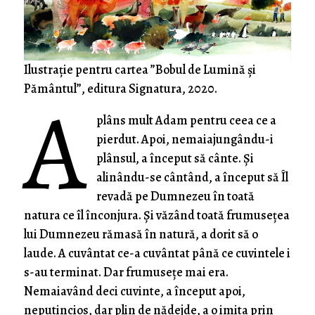
Ilustrație pentru cartea ”Bobul de Lumină și
A
Pământul”, editura Signatura, 2020.
plâns mult Adam pentru ceea ce a
pierdut. Apoi, nemaiajungându-i
plânsul, a început să cânte. Și
alinându-se cântând, a început să Îl
revadă pe Dumnezeu în toată
natura ce îl înconjura. Și văzând toată frumusețea
lui Dumnezeu rămasă în natură, a dorit să o
laude. A cuvântat ce-a cuvântat până ce cuvintele i
s-au terminat. Dar frumusețe mai era.
Nemaiavând deci cuvinte, a început apoi,
neputincios, dar plin de nădejde, a o imita prin