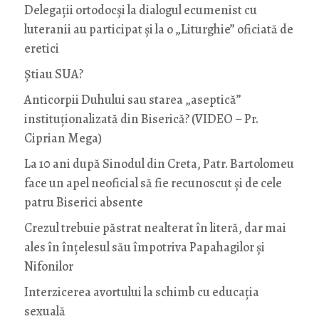
Delegații ortodocși la dialogul ecumenist cu
luteranii au participat și la o „Liturghie” oficiată de
eretici
Știau SUA?
Anticorpii Duhului sau starea „aseptică”
instituționalizată din Biserică? (VIDEO – Pr.
Ciprian Mega)
La 10 ani după Sinodul din Creta, Patr. Bartolomeu
face un apel neoficial să fie recunoscut și de cele
patru Biserici absente
Crezul trebuie păstrat nealterat în literă, dar mai
ales în înțelesul său împotriva Papahagilor și
Nifonilor
Interzicerea avortului la schimb cu educaţia
sexuală