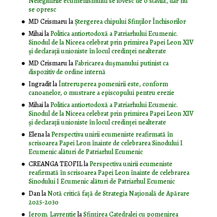
Nelegiuirile ecumenismului se lovesc de o stavilă, dar nu
se opresc
MD Crismaru
la
Ştergerea chipului Sfinţilor Închisorilor
Mihai
la
Politica antiortodoxă a Patriarhului Ecumenic.
Sinodul de la Niceea celebrat prin primirea Papei Leon XIV
și declarații unioniste în locul credinței nealterate
MD Crismaru
la
Fabricarea dușmanului putinist ca
dispozitiv de ordine internă
Ingradit
la
Întreruperea pomenirii este, conform
canoanelor, o mustrare a episcopului pentru erezie
Mihai
la
Politica antiortodoxă a Patriarhului Ecumenic.
Sinodul de la Niceea celebrat prin primirea Papei Leon XIV
și declarații unioniste în locul credinței nealterate
Elena
la
Perspectiva unirii ecumeniste reafirmată în
scrisoarea Papei Leon înainte de celebrarea Sinodului I
Ecumenic alături de Patriarhul Ecumenic
CREANGA TEOFIL
la
Perspectiva unirii ecumeniste
reafirmată în scrisoarea Papei Leon înainte de celebrarea
Sinodului I Ecumenic alături de Patriarhul Ecumenic
Dan
la
Notă critică faţă de Strategia Naţională de Apărare
2025-2030
Ierom. Lavrentie
la
Sfințirea Catedralei cu pomenirea