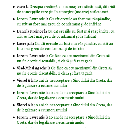
viscu
la
Dreapta credință e o cunoaștere sănătoasă, diferită
de concepțiile care țin în amorțire (moarte) sufletească
Ierom. Lavrentie
la
Cu cât ereziile au fost mai răspândite,
cu atât au fost mai greu de condamnat și de înfrânt
Daniela Proinov
la
Cu cât ereziile au fost mai răspândite, cu
atât au fost mai greu de condamnat și de înfrânt
Lucreția
la
Cu cât ereziile au fost mai răspândite, cu atât au
fost mai greu de condamnat și de înfrânt
Ierom. Lavrentie
la
Ce face ca ecumenismul din Creta să
nu fie erezie discutabilă, ci clară și fără tăgadă
Vlad-Mihai Agache
la
Ce face ca ecumenismul din Creta să
nu fie erezie discutabilă, ci clară și fără tăgadă
Viorel A
la
10 ani de neacceptare a Sinodului din Creta, dar
de legalizare a ecumenismului
Ierom. Lavrentie
la
10 ani de neacceptare a Sinodului din
Creta, dar de legalizare a ecumenismului
Viorel A
la
10 ani de neacceptare a Sinodului din Creta, dar
de legalizare a ecumenismului
Ierom. Lavrentie
la
10 ani de neacceptare a Sinodului din
Creta, dar de legalizare a ecumenismului