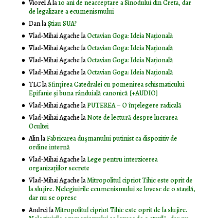
Viorel A
la
10 ani de neacceptare a Sinodului din Creta, dar
de legalizare a ecumenismului
Dan
la
Știau SUA?
Vlad-Mihai Agache
la
Octavian Goga: Ideia Naţională
Vlad-Mihai Agache
la
Octavian Goga: Ideia Naţională
Vlad-Mihai Agache
la
Octavian Goga: Ideia Naţională
Vlad-Mihai Agache
la
Octavian Goga: Ideia Naţională
TLC
la
Sfințirea Catedralei cu pomenirea schismaticului
Epifanie și buna rânduială canonică [+AUDIO]
Vlad-Mihai Agache
la
PUTEREA – O înţelegere radicală
Vlad-Mihai Agache
la
Note de lectură despre lucrarea
Ocultei
Alin
la
Fabricarea dușmanului putinist ca dispozitiv de
ordine internă
Vlad-Mihai Agache
la
Lege pentru interzicerea
organizaţiilor secrete
Vlad-Mihai Agache
la
Mitropolitul cipriot Tihic este oprit de
la slujire. Nelegiuirile ecumenismului se lovesc de o stavilă,
dar nu se opresc
Andrei
la
Mitropolitul cipriot Tihic este oprit de la slujire.