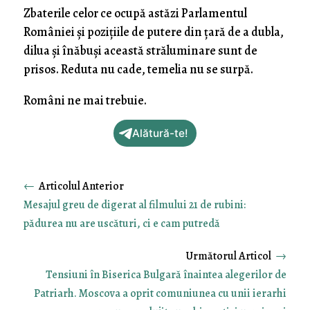
Zbaterile celor ce ocupă astăzi Parlamentul
României şi poziţiile de putere din ţară de a dubla,
dilua şi înăbuşi această străluminare sunt de
prisos. Reduta nu cade, temelia nu se surpă.
Români ne mai trebuie.
Alătură-te!
←
Mesajul greu de digerat al filmului 21 de rubini:
pădurea nu are uscături, ci e cam putredă
→
Tensiuni în Biserica Bulgară înaintea alegerilor de
Patriarh. Moscova a oprit comuniunea cu unii ierarhi