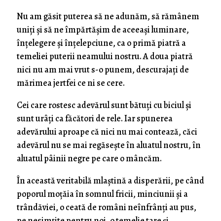
Nu am găsit puterea să ne adunăm, să rămânem
uniţi şi să ne împărtăşim de aceeaşi luminare,
înţelegere şi înţelepciune, ca o primă piatră a
temeliei puterii neamului nostru. A doua piatră
nici nu am mai vrut s-o punem, descurajaţi de
mărimea jertfei ce ni se cere.
Cei care rostesc adevărul sunt bătuţi cu biciul şi
sunt urâţi ca făcători de rele. Iar spunerea
adevărului aproape că nici nu mai contează, căci
adevărul nu se mai regăseşte în aluatul nostru, în
aluatul pâinii negre pe care o mâncăm.
În această veritabilă mlaştină a disperării, pe când
poporul moţăia în somnul fricii, minciunii şi a
trândăviei, o ceată de români neînfrânţi au pus,
pe nesimţite pentru noi, o temelie tare şi