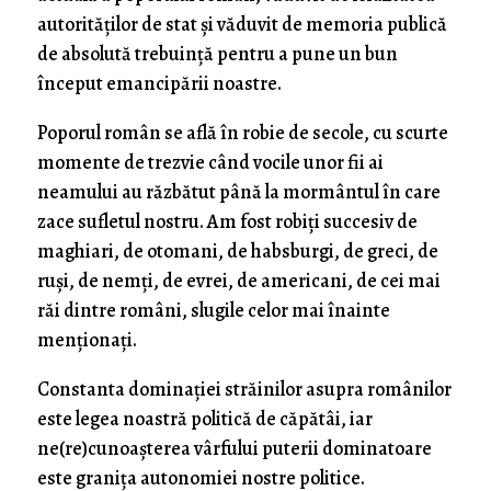
autorităţilor de stat şi văduvit de memoria publică
de absolută trebuinţă pentru a pune un bun
început emancipării noastre.
Poporul român se află în robie de secole, cu scurte
momente de trezvie când vocile unor fii ai
neamului au răzbătut până la mormântul în care
zace sufletul nostru. Am fost robiţi succesiv de
maghiari, de otomani, de habsburgi, de greci, de
ruşi, de nemţi, de evrei, de americani, de cei mai
răi dintre români, slugile celor mai înainte
menţionaţi.
Constanta dominaţiei străinilor asupra românilor
este legea noastră politică de căpătâi, iar
ne(re)cunoaşterea vârfului puterii dominatoare
este graniţa autonomiei nostre politice.