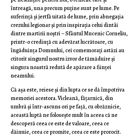
întreagă, una precum puţine sunt pe lume. Pe
suferinţă şi jertfă uitată de lume, prin abnegaţia
crezului legionar şi prin inspiraţia celui dintâi
dintre martirii noştri – Sfântul Mucenic Corneliu,
printr-o credinţă cu adevărat lucrătoare, cu
îngăduinţa Domnului, cei comemoraţi astăzi au
ctitorit singurul nostru izvor de tămăduire şi
singura noastră redută de apărare a fiinţei
neamului.
Că aşa este, reiese şi din lupta ce se dă împotriva
memoriei acestora. Vicleană, făţarnică, din
umbră şi într-ascuns ori pe faţă, cu obrăznicie,
această luptă ne foloseşte mult în aceea că ne
descoperă ceea ce este de valoare, ceea ce
dăinuie, ceea ce promite, ceea ce este prorocit.