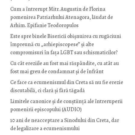
Cum a întrerupt Mitr. Augustin de Florina
pomenirea Patriarhului Atenagora, lăudat de
Arhim. Epifanie Teodoropulos
Este spre binele Bisericii obișnuirea cu rugăciuni
împreună cu „arhiepiscopese” și alte
compromisuri în fața LGBT sau schismaticilor?
Cu cât ereziile au fost mai răspândite, cu atât au
fost mai greu de condamnat și de înfrânt
Ce face ca ecumenismul din Creta să nu fie erezie
discutabilă, ci clară și fără tăgadă
Limitele canonice și de conștiință ale întreruperii
pomenirii episcopului (AUDIO)
10 ani de neacceptare a Sinodului din Creta, dar
de legalizare a ecumenismului