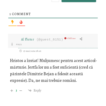
1
COMMENT
Offline
Al Flutur
(@guest_6151)
#6151
15 mai 2024 18:02
Hristos a înviat! Mulțumesc pentru acest articol-
mărturie. Jertfa lor nu a fost suficientă (cred că
părintele Dimitrie Bejan a folosit această
expresie). Da, ne mai trebuie români.
3
Reply