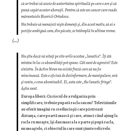
că ar trebui să uzeze de autoritatea spirituală pe care o are și să
pună capăt acestor aberații. Pentru că este un cancer care roade
măruntaiele Bisericii Ortodoxe.
Nu trebuie să menajezi niște demenți și, din acest motiv, să ai o
poziție ambiguă cum, din păcate, se întâmplă în ultima vreme.
(…)
Nu știu dacă vă uitați pe site-urile acestea „lunatice”. Îți stă
mintea în loc ce absurdități pot spune. Cât sunt de agresivi! Este
sinistru. În Active News nu există frază care să nu fie
mincinoasă. Este o oficină de dezinformare, de manipulare, ură
și venin, e ceva abominabil. Ei, asta este „the lunatic fringe”.
Ăștia sunt.
Europa liberă: Cu riscul de a vulgariza prin
simplificare, trebuie pupată racla sau nu? Televiziunile
au oferit imagini cu credincioșii care păstrează
distanța, care poartă mască și care, atunci când ajung la
racla cu moaște, își dau masca la o parte și pupă racla,
nu moaștele, ci obiectul în care sunt ținute relicvele.