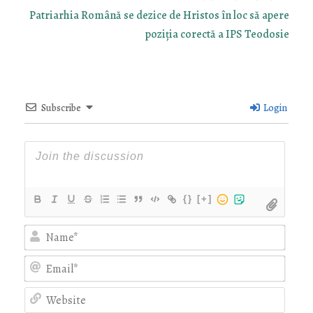
Patriarhia Română se dezice de Hristos în loc să apere
poziția corectă a IPS Teodosie
Subscribe
Login
{}
[+]
Nam
Emai
Webs