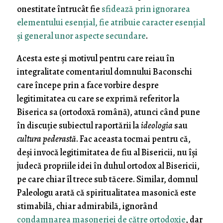
onestitate întrucât fie
sfidează prin ignorarea
elementului esenţial, fie atribuie caracter esenţial
şi general unor aspecte secundare
.
Acesta este şi motivul pentru care reiau în
integralitate comentariul domnului Baconschi
care începe prin a face vorbire despre
legitimitatea cu care se exprimă referitor la
Biserica sa (ortodoxă română), atunci când pune
în discuţie subiectul raportării la
ideologia
sau
cultura pederastă
. Fac aceasta tocmai pentru că,
deşi invocă legitimitatea de fiu al Bisericii, nu îşi
judecă propriile idei în duhul ortodox al Bisericii,
pe care chiar îl trece sub tăcere. Similar, domnul
Paleologu arată că spiritualitatea masonică este
stimabilă, chiar admirabilă, ignorând
condamnarea masoneriei de către ortodoxie
, dar