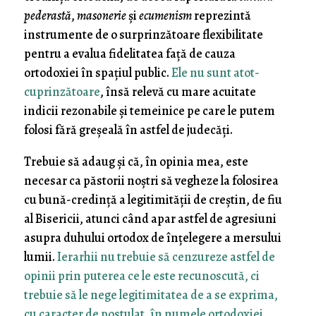
pederastă
,
masonerie
şi
ecumenism
reprezintă
instrumente de o surprinzătoare flexibilitate
pentru a evalua fidelitatea faţă de cauza
ortodoxiei în spaţiul public.
Ele nu sunt atot-
cuprinzătoare
, însă relevă cu mare acuitate
indicii rezonabile şi temeinice pe care le putem
folosi fără greşeală în astfel de judecăţi.
Trebuie să adaug şi că, în opinia mea, este
necesar ca păstorii noştri să vegheze la folosirea
cu bună-credinţă a legitimităţii de creştin, de fiu
al Bisericii, atunci când apar astfel de agresiuni
asupra duhului ortodox de înţelegere a mersului
lumii.
Ierarhii nu trebuie să cenzureze astfel de
opinii prin puterea ce le este recunoscută, ci
trebuie să le nege legitimitatea de a se exprima,
cu caracter de postulat, în numele ortodoxiei
.