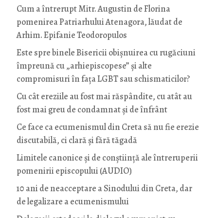
Cum a întrerupt Mitr. Augustin de Florina
pomenirea Patriarhului Atenagora, lăudat de
Arhim. Epifanie Teodoropulos
Este spre binele Bisericii obișnuirea cu rugăciuni
împreună cu „arhiepiscopese” și alte
compromisuri în fața LGBT sau schismaticilor?
Cu cât ereziile au fost mai răspândite, cu atât au
fost mai greu de condamnat și de înfrânt
Ce face ca ecumenismul din Creta să nu fie erezie
discutabilă, ci clară și fără tăgadă
Limitele canonice și de conștiință ale întreruperii
pomenirii episcopului (AUDIO)
10 ani de neacceptare a Sinodului din Creta, dar
de legalizare a ecumenismului