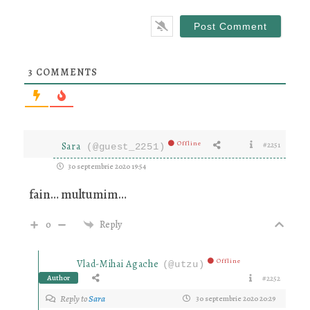
3
COMMENTS
Offline
Sara
#2251
(@guest_2251)
30 septembrie 2020 19:54
fain… multumim…
0
Reply
Offline
Vlad-Mihai Agache
(@utzu)
Author
#2252
Reply to
Sara
30 septembrie 2020 20:29