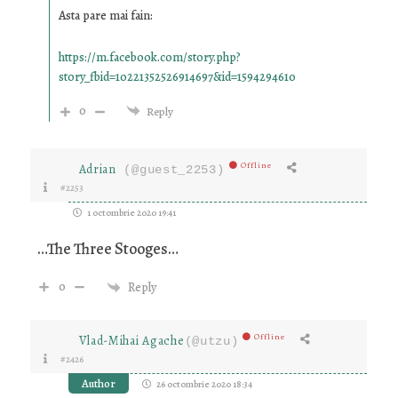
Asta pare mai fain:
https://m.facebook.com/story.php?
story_fbid=10221352526914697&id=1594294610
0
Reply
Offline
Adrian
(@guest_2253)
#2253
1 octombrie 2020 19:41
…The Three Stooges…
0
Reply
Offline
Vlad-Mihai Agache
(@utzu)
#2426
Author
26 octombrie 2020 18:34