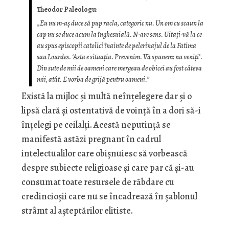
Theodor Paleologu
:
„
Eu nu m-aș duce să pup racla, categoric nu. Un om cu scaun la
cap nu se duce acum la înghesuială. N-are sens. Uitați-vă la ce
au spus episcopii catolici înainte de pelerinajul de la Fatima
sau Lourdes. ‘Asta e situația. Prevenim. Vă spunem: nu veniți’.
Din sute de mii de oameni care mergeau de obicei au fost câteva
mii, atât. E vorba de grijă pentru oameni.”
Există la mijloc şi multă neînţelegere dar şi o
lipsă clară şi ostentativă de voinţă în a dori să-i
înţelegi pe ceilalţi. Acestă neputinţă se
manifestă astăzi pregnant în cadrul
intelectualilor care obişnuiesc să vorbească
despre subiecte religioase şi care par că şi-au
consumat toate resursele de răbdare cu
credincioşii care nu se încadrează în şablonul
strâmt al aşteptărilor elitiste.