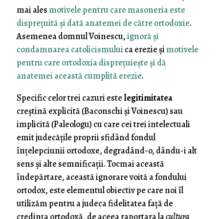
mai ales
motivele pentru care masoneria este
dispreţuită şi dată anatemei de către ortodoxie
.
Asemenea domnul Voinescu,
ignoră şi
condamnarea catolicismului
ca erezie şi
motivele
pentru care ortodoxia dispreţuieşte şi dă
anatemei această cumplită erezie
.
Specific celor trei cazuri este
legitimitatea
creştină explicită (Baconschi şi Voinescu) sau
implicită (Paleologu) cu care cei trei intelectuali
emit judecăţile proprii sfidând fondul
înţelepciunii ortodoxe, degradând-o, dându-i alt
sens şi alte semnificaţii. Tocmai această
îndepărtare, această ignorare voită a fondului
ortodox, este elementul obiectiv pe care noi îl
utilizăm pentru a judeca fidelitatea faţă de
credinţa ortodoxă, de aceea raportara la
cultura