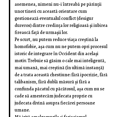
asemenea, nimeni nu-i întreabă pe părinții
unor tineri cu această orientare cum
gestionează eventualul conflict (desigur
dureros) dintre credința lor religioasă și iubirea
firească față de urmașii lor.
Pe scurt, nu putem reduce viața creștină la
homofobie, așa cum nu ne putem opri procesul
istoric de integrare în Occident din același
motiv. Trebuie să găsim o cale mai inteligentă,
mai umană, mai creștină (în ultimă instanță)
de a trata această chestiune: fără ipocrizie, fără
talibanism, fără dublă măsură și fără a
confunda păcatul cu păcătosul, așa cum nu se
cade să amestecăm judecata proprie cu
judecata divină asupra fiecărei persoane
umane.