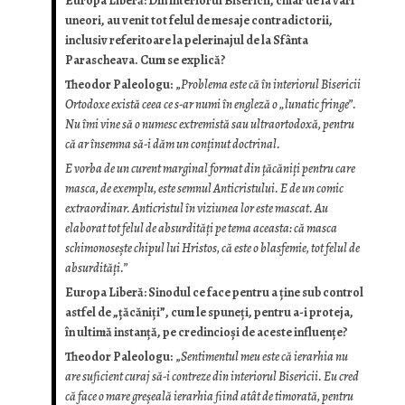
Europa Liberă: Din interiorul Bisericii, chiar de la vârf
uneori, au venit tot felul de mesaje contradictorii,
inclusiv referitoare la pelerinajul de la Sfânta
Parascheava. Cum se explică?
Theodor Paleologu:
„
Problema este că în interiorul Bisericii
Ortodoxe există ceea ce s-ar numi în engleză o „lunatic fringe”.
Nu îmi vine să o numesc extremistă sau ultraortodoxă, pentru
că ar însemna să-i dăm un conținut doctrinal.
E vorba de un curent marginal format din țăcăniți pentru care
masca, de exemplu, este semnul Anticristului. E de un comic
extraordinar. Anticristul în viziunea lor este mascat. Au
elaborat tot felul de absurdități pe tema aceasta: că masca
schimonosește chipul lui Hristos, că este o blasfemie, tot felul de
absurdități.”
Europa Liberă: Sinodul ce face pentru a ține sub control
astfel de „țăcăniți”, cum le spuneți, pentru a-i proteja,
în ultimă instanță, pe credincioși de aceste influențe?
Theodor Paleologu:
„
Sentimentul meu este că ierarhia nu
are suficient curaj să-i contreze din interiorul Bisericii. Eu cred
că face o mare greșeală ierarhia fiind atât de timorată, pentru