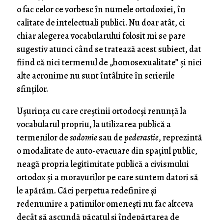
o fac celor ce vorbesc în numele ortodoxiei, în
calitate de intelectuali publici. Nu doar atât, ci
chiar alegerea vocabularului folosit mi se pare
sugestiv atunci când se tratează acest subiect, dat
fiind că nici termenul de „homosexualitate” şi nici
alte acronime nu sunt întâlnite în scrierile
sfinţilor.
Uşurinţa cu care creştinii ortodocşi renunţă la
vocabularul propriu, la utilizarea publică a
termenilor de
sodomie
sau de
pederastie
, reprezintă
o modalitate de auto-evacuare din spaţiul public,
neagă propria legitimitate publică a civismului
ortodox şi a moravurilor pe care suntem datori să
le apărăm. Căci perpetua redefinire şi
redenumire a patimilor omeneşti nu fac altceva
decât să ascundă păcatul şi îndepărtarea de