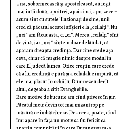
Una, sobornicească și apostolească, au ieșit
mai întîi două, apoi trei, apoi cinci, apoi zece –
acum sînt cu sutele! Iluzionați de sine, unii
cred că păcatul acestei sfîșieri e la „ceilalți“. Nu
„noi“ am făcut asta, ci „ei“. Mereu „ceilalți“ sînt
de vină, iar „noi“ sîntem doar de lăudat, că
apărăm dreapta credință. Dar cine crede așa
ceva, chiar că nu știe nimic despre modul în
care El judecă lumea. Orice creștin care crede
că a lui credință e pură și a celuilalt e impură, că
el e mai plăcut în ochii lui Dumnezeu decît
altul, degeaba a citit Evangheliile.
Rare motive de bucurie am cînd privesc în jur.
Păcatul meu: devin tot mai mizantrop pe
măsură ce îmbătrînesc. De aceea, poate, cînd
îmi apare în față un motiv să fiu fericit că
aparțin comunității în care Dumnezeu m-a