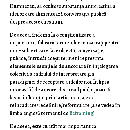
Dumnezeu, să oculteze substanţa anticreştină a
ideilor care alimentează conversaţia publică
despre aceste chestiuni.
De aceea, îndemn la o conştientizare a
importanţei folosirii termenilor consacraţi pentru
orice subiect care face obiectul conversaţiei
publice, întrucât aceşti termeni reprezintă
elementele esenţiale de ancorare
în înţelegerea
colectivă a cadrului de interpretare şi a
paradigmei de receptare a ideilor noi. În lipsa
unor astfel de ancore, discursul public poate fi
lesne influenţat prin tactici neloiale de
reîncadrare/redefinire/reformulare (a se vedea în
limba engleză termenul de
Reframing
).
De aceea, este cu atât mai important ca