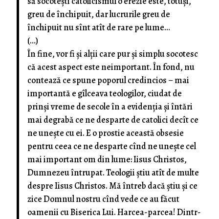
să socotești catolicismul o erezie este, totuși,
greu de închipuit, dar lucrurile greu de
închipuit nu sînt atît de rare pe lume…
(…)
În fine, vor fi și alții care pur și simplu socotesc
că acest aspect este neimportant. În fond, nu
contează ce spune poporul credincios – mai
importantă e gîlceava teologilor, ciudat de
prinși vreme de secole în a evidenția și întări
mai degrabă ce ne desparte de catolici decît ce
ne unește cu ei. E o prostie această obsesie
pentru ceea ce ne desparte cînd ne unește cel
mai important om din lume: Iisus Christos,
Dumnezeu întrupat. Teologii știu atît de multe
despre Iisus Christos. Mă întreb dacă știu și ce
zice Domnul nostru cînd vede ce au făcut
oamenii cu Biserica Lui. Harcea-parcea! Dintr-