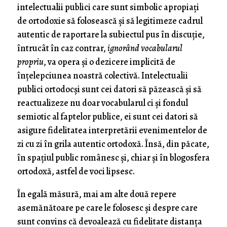
intelectualii publici care sunt simbolic apropiaţi
de ortodoxie să folosească şi să legitimeze cadrul
autentic de raportare la subiectul pus în discuţie,
întrucât în caz contrar,
ignorând vocabularul
propriu
, va opera şi o dezicere implicită de
înţelepciunea noastră colectivă. Intelectualii
publici ortodocşi sunt cei datori să păzească şi să
reactualizeze nu doar vocabularul ci şi fondul
semiotic al faptelor publice, ei sunt cei datori să
asigure fidelitatea interpretării evenimentelor de
zi cu zi în grila autentic ortodoxă. Însă, din păcate,
în spaţiul public românesc şi, chiar şi în blogosfera
ortodoxă, astfel de voci lipsesc.
În egală măsură, mai am alte două repere
asemănătoare pe care le folosesc şi despre care
sunt convins că devoalează cu fidelitate distanţa