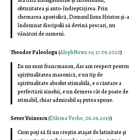
Mă irită amalgamurile și fariseismul,
obtuzitatea și auto-îndreptățirea. Prin
chemarea apostolică, Domnul Iisus Hristos și-a
îndemnat discipolii să devină pescari, nu
vânători de oameni.
Theodor Paleologu
(
AlephNews.ro, 17.09.2020
)
Eu nu sunt francmason, dar am respect pentru
spiritualitatea masonică, e un tip de
spiritualitate absolut stimabilă, e o căutare a
perfectării sinelui, e un demers cât de poate de
stimabil, chiar admirabil aş putea spune.
Sever Voinescu
(
Dilema Veche, 06.06.2019
)
Cum poți să fii un creștin atașat de latinitate și