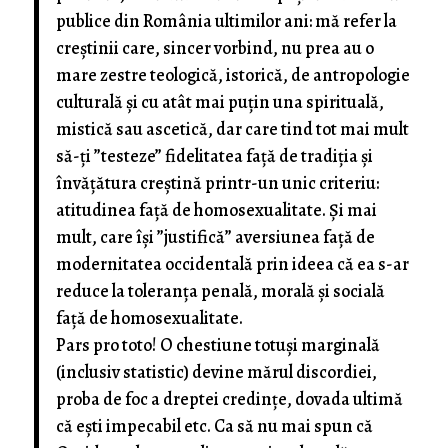
publice din România ultimilor ani: mă refer la
creștinii care, sincer vorbind, nu prea au o
mare zestre teologică, istorică, de antropologie
culturală și cu atât mai puțin una spirituală,
mistică sau ascetică, dar care tind tot mai mult
să-ți ”testeze” fidelitatea față de tradiția și
învățătura creștină printr-un unic criteriu:
atitudinea față de homosexualitate. Și mai
mult, care își ”justifică” aversiunea față de
modernitatea occidentală prin ideea că ea s-ar
reduce la toleranța penală, morală și socială
față de homosexualitate.
Pars pro toto! O chestiune totuși marginală
(inclusiv statistic) devine mărul discordiei,
proba de foc a dreptei credințe, dovada ultimă
că ești impecabil etc. Ca să nu mai spun că