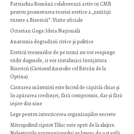
Patriarhia Română colaborează activ cu CMB
pentru promovarea teoriei eretice a „unității
văzute a Bisericii”. Vizite oficiale
Octavian Goga: Ideia Naţională
Anatomia degradării civice și politice
Ereticii vremurilor de pe urmă nu vor respinge
vădit dogmele, ci vor răstălmăci învățătura
Bisericii (Cuviosul Anatolie cel Bătrân de la
Optina)
Căutarea mântuirii este lucrul de căpătâi chiar și
în apărarea credinței, fără compromis, dar și fără
ieșire din sine
Lege pentru interzicerea organizaţiilor secrete
Mitropolitul cipriot Tihic este oprit de la slujire.
Nelegiuirile ecumenismului se lovesc de o stavilă,