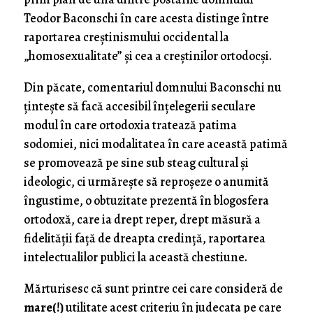
Teodor Baconschi în care acesta distinge între
raportarea creştinismului occidental la
„homosexualitate” şi cea a creştinilor ortodocşi.
Din păcate, comentariul domnului Baconschi nu
ţinteşte să facă accesibil înţelegerii seculare
modul în care ortodoxia tratează patima
sodomiei, nici modalitatea în care această patimă
se promovează pe sine sub steag cultural şi
ideologic, ci urmăreşte să reproşeze o anumită
îngustime, o obtuzitate prezentă în blogosfera
ortodoxă, care ia drept reper, drept măsură a
fidelităţii faţă de dreapta credinţă, raportarea
intelectualilor publici la această chestiune.
Mărturisesc că sunt printre cei care consideră de
mare(!)
utilitate acest criteriu în judecata pe care