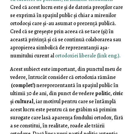
Cred că acest lucru este şi de datoria preoţilor care
se exprimă în spaţiul public şi chiar a mirenilor
ortodocşi care şi-au asumat o prezenţă publică.
Cred că se greşeşte prin aceea că se tace (şi) în
această privinţă şi că se continuă colaborarea sau
apropierea simbolică de reprezentanţii aşa-
numitului curent al
ortodoxiei liberale (link eng.).
Acest subiect este important, din punctul meu de
vedere, întrucât consider că ortodoxia rămâne
(complet!)
nereprezentantă în spaţiul public în
ultimii 30 de ani, din punct de vedere
politic
,
civic
şi
cultural
, iar motivul pentru care se întâmplă
acest lucru este pentru că ne grăbim să primim
surogate care lasă aparenţa fondului ortodox, fără
a se constitui, în realitate, roade ale trăirii
ortodoxe. Dacă lipsa unui partid politic autentic