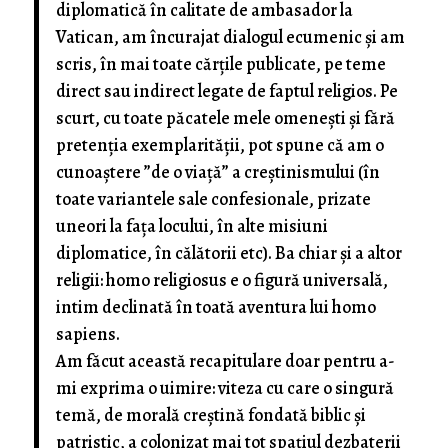
diplomatică în calitate de ambasador la
Vatican, am încurajat dialogul ecumenic și am
scris, în mai toate cărțile publicate, pe teme
direct sau indirect legate de faptul religios. Pe
scurt, cu toate păcatele mele omenești și fără
pretenția exemplarității, pot spune că am o
cunoaștere ”de o viață” a creștinismului (în
toate variantele sale confesionale, prizate
uneori la fața locului, în alte misiuni
diplomatice, în călătorii etc). Ba chiar și a altor
religii: homo religiosus e o figură universală,
intim declinată în toată aventura lui homo
sapiens.
Am făcut această recapitulare doar pentru a-
mi exprima o uimire: viteza cu care o singură
temă, de morală creștină fondată biblic și
patristic, a colonizat mai tot spațiul dezbaterii