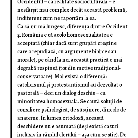
Occidentul – ca realitate socioculturală – e
nesfârșit mai complex decât această problemă,
indiferent cum ne raportăm la ea.
Ca să nu mă lungesc, diferența dintre Occident
și România e că acolo homosexualitatea e
acceptată (chiar dacă sunt grupări creștine
care o repudiază, cu argumente biblice sau
morale), pe când la noi această practică e mai
degrabă respinsă (tot din motive tradițional-
conservatoare). Mai există o diferență:
catolicismul și protestantismul au dezvoltat o
pastorală – deci un dialog deschis – cu
minoritatea homosexuală. Se caută soluții de
consiliere psihologică, de susținere, dincolo de
anateme. În lumea ortodoxă, această
deschidere nu e asumată (deși există cazuri
inclusiv în rândul clerului – așa cum se știe). De