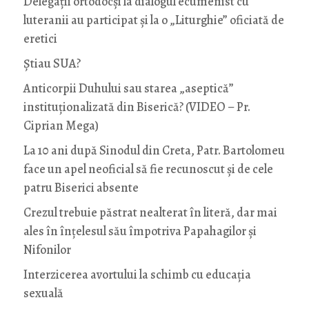
Delegații ortodocși la dialogul ecumenist cu
luteranii au participat și la o „Liturghie” oficiată de
eretici
Știau SUA?
Anticorpii Duhului sau starea „aseptică”
instituționalizată din Biserică? (VIDEO – Pr.
Ciprian Mega)
La 10 ani după Sinodul din Creta, Patr. Bartolomeu
face un apel neoficial să fie recunoscut și de cele
patru Biserici absente
Crezul trebuie păstrat nealterat în literă, dar mai
ales în înțelesul său împotriva Papahagilor și
Nifonilor
Interzicerea avortului la schimb cu educaţia
sexuală