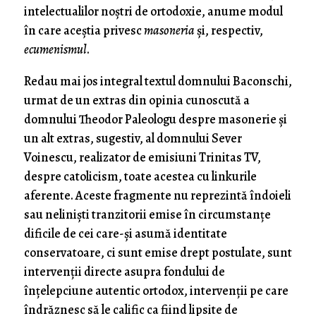
intelectualilor noştri de ortodoxie, anume modul
în care aceştia privesc
masoneria
şi, respectiv,
ecumenismul
.
Redau mai jos integral textul domnului Baconschi,
urmat de un extras din opinia cunoscută a
domnului Theodor Paleologu despre masonerie şi
un alt extras, sugestiv, al domnului Sever
Voinescu, realizator de emisiuni Trinitas TV,
despre catolicism, toate acestea cu linkurile
aferente. Aceste fragmente nu reprezintă îndoieli
sau nelinişti tranzitorii emise în circumstanţe
dificile de cei care-şi asumă identitate
conservatoare, ci sunt emise drept postulate, sunt
intervenţii directe asupra fondului de
înţelepciune autentic ortodox, intervenţii pe care
îndrăznesc să le calific ca fiind lipsite de