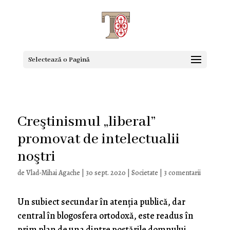
Selectează o Pagină
Creştinismul „liberal”
promovat de intelectualii
noştri
de
Vlad-Mihai Agache
|
30 sept. 2020
|
Societate
|
3 comentarii
Un subiect secundar în atenţia publică, dar
central în blogosfera ortodoxă, este readus în
prim plan de una dintre postările domnului