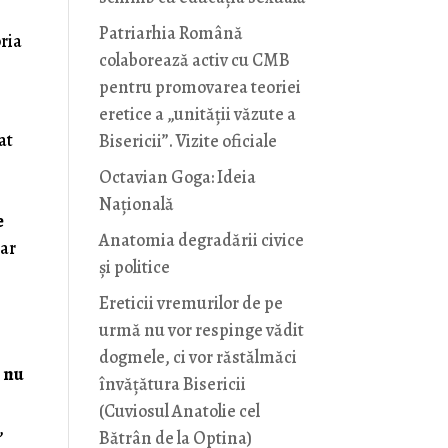
Patriarhia Română
oria
colaborează activ cu CMB
pentru promovarea teoriei
eretice a „unității văzute a
at
Bisericii”. Vizite oficiale
Octavian Goga: Ideia
Naţională
e
Anatomia degradării civice
iar
și politice
Ereticii vremurilor de pe
urmă nu vor respinge vădit
dogmele, ci vor răstălmăci
ă
nu
învățătura Bisericii
e
(Cuviosul Anatolie cel
,
Bătrân de la Optina)