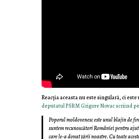
Reacţia aceasta nu este singulară, ci este
deputatul PSRM Grigore Novac scriind p
Poporul moldovenesc este unul blajin de fire 
suntem recunoscători României pentru ajutoa
care le-a donat țării noastre. Cu toate ace