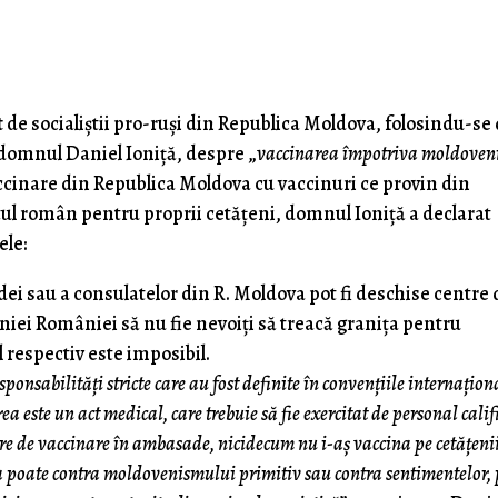
t
de socialiştii pro-ruşi din Republica Moldova, folosindu-se
domnul Daniel Ioniţă, despre „
vaccinarea împotriva moldoven
ccinare din Republica Moldova cu vaccinuri ce provin din
tul român pentru proprii cetăţeni, domnul Ioniţă a declarat
ele:
ei sau a consulatelor din R. Moldova pot fi deschise centre 
niei României să nu fie nevoiți să treacă granița pentru
 respectiv este imposibil.
onsabilități stricte care au fost definite în convențiile internațion
 este un act medical, care trebuie să fie exercitat de personal calif
ntre de vaccinare în ambasade, nicidecum nu i-aș vaccina pe cetățeni
 poate contra moldovenismului primitiv sau contra sentimentelor, 