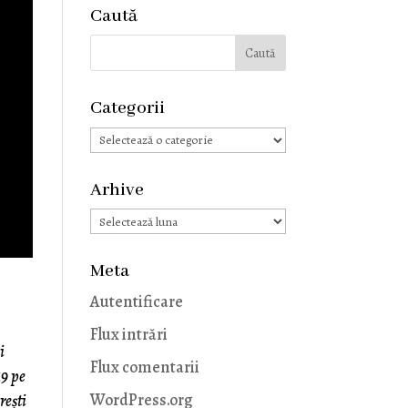
Caută
Categorii
Categorii
Arhive
Arhive
Meta
Autentificare
Flux intrări
i
Flux comentarii
19 pe
WordPress.org
rești