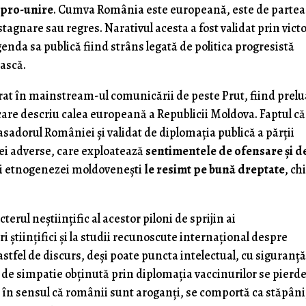
e pro-unire
. Cumva România este europeană, este de partea
tagnare sau regres. Narativul acesta a fost validat prin vict
enda sa publică fiind strâns legată de politica progresistă
ască.
trat în mainstream-ul comunicării de peste Prut, fiind prelu
care descriu calea europeană a Republicii Moldova. Faptul că
sadorul României şi validat de diplomaţia publică a părţii
ei adverse, care exploatează
sentimentele de ofensare şi d
i şi etnogenezei moldoveneşti
le resimt pe bună dreptate
, ch
rul neştiinţific al acestor piloni de sprijin ai
 ştiinţifici şi la studii recunoscute internaţional despre
tfel de discurs, deşi poate puncta intelectual, cu siguranţ
l de simpatie obţinută prin diplomaţia vaccinurilor se pierd
în sensul că românii sunt aroganţi, se comportă ca stăpâni