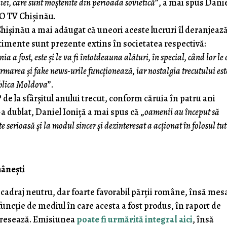
ei, care sunt moștenite din perioada sovietică
”, a mai spus Dani
RO TV Chișinău.
ișinău a mai adăugat că uneori aceste lucruri îl deranjează
ntimente sunt prezente extins în societatea respectivă:
a a fost, este și le va fi întotdeauna alături, în special, când lor le 
marea și fake news-urile funcționează, iar nostalgia trecutului est
ublica Moldova
”.
de la sfârșitul anului trecut, conform căruia în patru ani
a dublat, Daniel Ioniță a mai spus că „
oamenii au început să
 serioasă și la modul sincer și dezinteresat a acționat în folosul tu
mâneşti
cadraj neutru, dar foarte favorabil părţii române, însă mesa
uncţie de mediul în care acesta a fost produs, în raport de
dresează. Emisiunea
poate fi urmărită integral aici
, însă