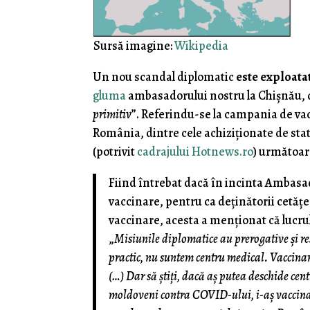
Sursă imagine:
Wikipedia
Un nou scandal diplomatic
este
exploata
gluma
ambasadorului nostru la Chişnău, 
primitiv
”. Referindu-se la campania de va
România, dintre cele achiziţionate de sta
(potrivit
cadrajului Hotnews.ro
) următoar
Fiind întrebat dacă în incinta Ambasad
vaccinare, pentru ca deținătorii cetățe
vaccinare, acesta a menționat că lucrul
„
Misiunile diplomatice au prerogative și resp
practic, nu suntem centru medical. Vaccinarea
(…) Dar să știți, dacă aș putea deschide ce
moldoveni contra COVID-ului, i-aș vaccina