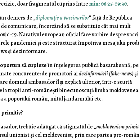
precizie, doar fragmentul cuprins între
min: 06:25-09:30
.
-un demers de „
diplomaţie a vaccinurilor
” faţă de Republica
i de comunicare, încercând să se substituie cât mai mult
id-19. Narativul european oficial face vorbire despre vacc
rele pandemiei şi este structurat împotriva mesajului prod
ews şi dezinformare.
e
oportun să cupleze
în înţelegerea publică basarabeană, pe
gmate concurente: de promotori ai
dezinformării (fake-news)
şi
care domnul ambasador îl şi explică ulterior, într-o scurtă
se la tropii anti-româneşti binecunoscuţi: limba moldovenea
 a poporului român, mitul jandarmului etc.
 primitiv?
asador, trebuie adăugat că stigmatul de „
moldovenism primit
ursul unionist şi cel moldovenist, prin care partea pro-româ