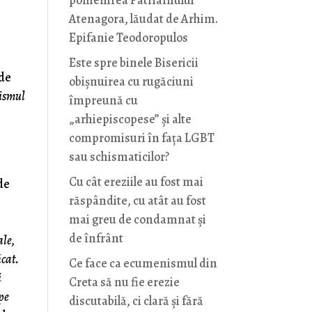
pomenirea Patriarhului
Atenagora, lăudat de Arhim.
Epifanie Teodoropulos
Este spre binele Bisericii
 de
obișnuirea cu rugăciuni
ismul
împreună cu
„arhiepiscopese” și alte
compromisuri în fața LGBT
sau schismaticilor?
Cu cât ereziile au fost mai
de
răspândite, cu atât au fost
mai greu de condamnat și
de înfrânt
ale,
icat.
Ce face ca ecumenismul din
i
Creta să nu fie erezie
pe
discutabilă, ci clară și fără