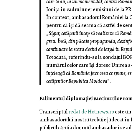
care le au, la un moment dat, contra Români
Ioniță în cadrul unei emisiuni de la P
În context, ambasadorul României la Ch
pentru că își dă seama că astfel de se
„
Sigur, cetățenii încep să realizeze că Români
greu. Însă, din păcate propaganda, dezinfor
continuare la scara destul de largă în Rep
Totodată, referindu-se la sondajul BOP 
numărul celor care își doresc Unirea s-
înțeleagă că România face ceea ce spune, este
cetățenilor Republica Moldova
”.
Falimentul diplomaţiei vaccinurilor ro
Transcriptul
redat de Hotnews.ro
este un 
ambasadorului nostru trebuie judecat în f
publicul căruia domnul ambasador i se a