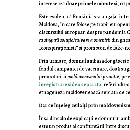
interesează
doar primele minute
şi, cu 
Este evident că România s-a angajat într
Moldova, în care foloseşte tropii europen
discursului european despre pandemia Cov
ca singură soluţie/salvare a omenirii
din ghea
„conspiraţionişti” şi promotori de fake-n
Prin urmare, domnul ambasador găseşt
fondul campaniei de vaccinare, două sti
promotori ai
moldovenismului primitiv
, pe 
înregistrare video separată
, referindu-
etnogeneză moldovenească seprată de cea
Dar ce înţeleg ceilalţi prin moldovenism
Însă dincolo de explicaţiile domnului amb
este un produs al confruntării între disc