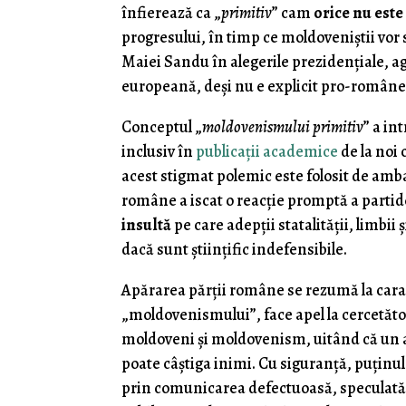
înfierează ca „
primitiv
” cam
orice nu est
progresului, în timp ce moldoveniştii vor s
Maiei Sandu în alegerile prezidenţiale, ag
europeană, deşi nu e explicit pro-române
Conceptul „
moldovenismului primitiv
” a in
inclusiv în
publicaţii academice
de la noi 
acest stigmat polemic este folosit de amba
române a iscat o reacţie promptă a partid
insultă
pe care adepţii statalităţii, limbi
dacă sunt ştiinţific indefensibile.
Apărarea părţii române se rezumă la caracte
„moldovenismului”, face apel la cercetători
moldoveni şi moldovenism, uitând că un as
poate câştiga inimi. Cu siguranţă, puţinu
prin comunicarea defectuoasă, speculată 