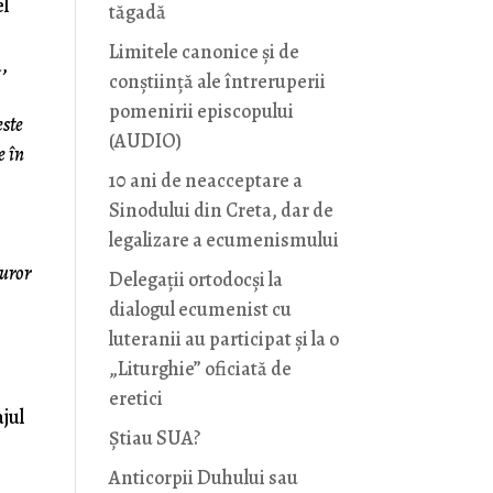
el
tăgadă
Limitele canonice și de
,
conștiință ale întreruperii
pomenirii episcopului
este
(AUDIO)
e în
10 ani de neacceptare a
Sinodului din Creta, dar de
legalizare a ecumenismului
turor
Delegații ortodocși la
dialogul ecumenist cu
luteranii au participat și la o
„Liturghie” oficiată de
eretici
jul
Știau SUA?
Anticorpii Duhului sau