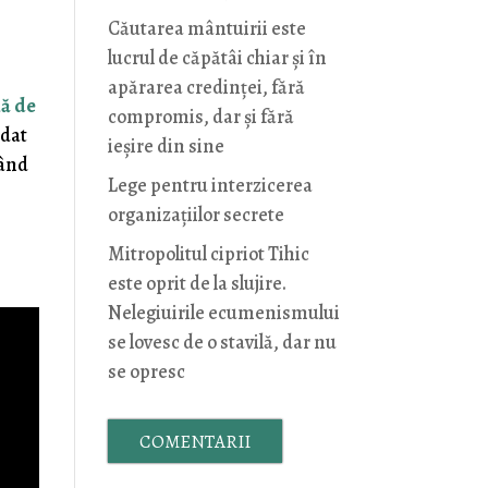
Căutarea mântuirii este
lucrul de căpătâi chiar și în
apărarea credinței, fără
nă de
compromis, dar și fără
idat
ieșire din sine
când
Lege pentru interzicerea
organizaţiilor secrete
Mitropolitul cipriot Tihic
este oprit de la slujire.
Nelegiuirile ecumenismului
se lovesc de o stavilă, dar nu
se opresc
COMENTARII