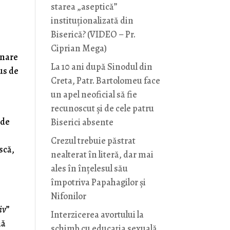
starea „aseptică”
instituționalizată din
Biserică? (VIDEO – Pr.
Ciprian Mega)
inare
La 10 ani după Sinodul din
us de
Creta, Patr. Bartolomeu face
un apel neoficial să fie
recunoscut și de cele patru
 de
Biserici absente
Crezul trebuie păstrat
scă,
nealterat în literă, dar mai
ales în înțelesul său
împotriva Papahagilor și
Nifonilor
iv
”
Interzicerea avortului la
nă
schimb cu educaţia sexuală