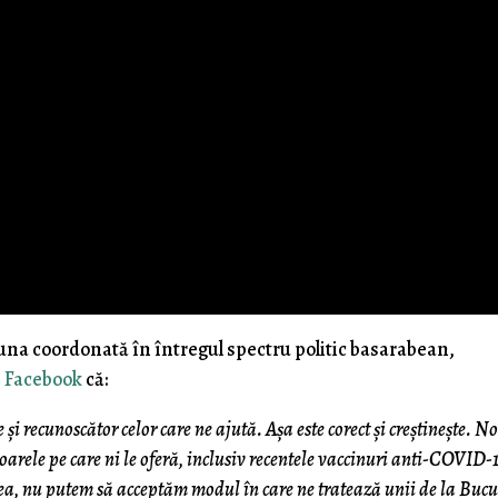
 una coordonată în întregul spectru politic basarabean,
e Facebook
că:
și recunoscător celor care ne ajută. Așa este corect și creștinește. No
rele pe care ni le oferă, inclusiv recentele vaccinuri anti-COVID-
stea, nu putem să acceptăm modul în care ne tratează unii de la Bucu