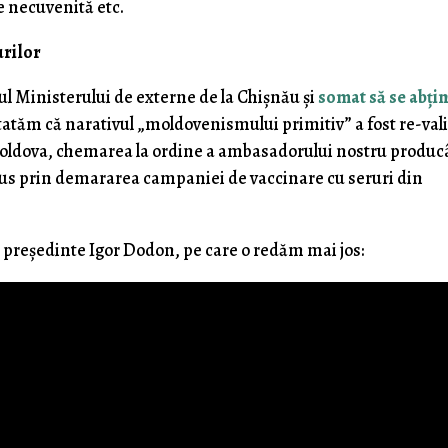
e necuvenită etc.
urilor
l Ministerului de externe de la Chişnău şi
somat să se abţi
tatăm că narativul „moldovenismului primitiv” a fost re-val
a Moldova, chemarea la ordine a ambasadorului nostru produ
pus prin demararea campaniei de vaccinare cu seruri din
ui preşedinte Igor Dodon, pe care o redăm mai jos: