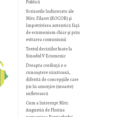
Politică
Scrisorile îndurerate ale
Mitr. Filaret (ROCOR) și
împotrivirea autentică față
de ecumenism chiar și prin
evitarea comuniunii
Textul deciziilor luate la
Sinodul V Ecumenic
Dreapta credință e o
cunoaștere sănătoasă,
diferită de concepțiile care
țin în amorțire (moarte)
sufletească
Cum a întrerupt Mitr.
Augustin de Florina