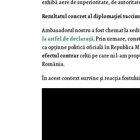
exhibă aere de superioritate, de autoritat
Rezultatul concret al diplomaţiei vaccin
Ambasadorul nostru a fost chemat la sediu
la astfel de declaraţii
. Prin urmare, cons
ca opţiune politică oficială în Republic
efectul contrar
celui pe care ni l-am pro
România.
În acest context survine şi reacţia fostul