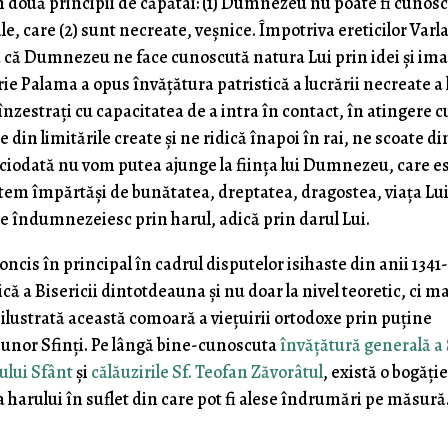
n două principii de căpătâi: (1) Dumnezeu nu poate fi cunosc
Sale, care (2) sunt necreate, veșnice. Împotriva ereticilor Var
u că Dumnezeu ne face cunoscută natura Lui prin idei și ima
ie Palama a opus învățătura patristică a lucrării necreate a 
estrați cu capacitatea de a intra în contact, în atingere c
din limitările create și ne ridică înapoi în rai, ne scoate di
ciodată nu vom putea ajunge la ființa lui Dumnezeu, care e
utem împărtăși de bunătatea, dreptatea, dragostea, viața Lui
e îndumnezeiesc prin harul, adică prin darul Lui.
oncis în principal în cadrul disputelor isihaste din anii 1341-
ică a Bisericii dintotdeauna și nu doar la nivel teoretic, ci m
fi ilustrată această comoară a viețuirii ortodoxe prin puține
e unor Sfinți. Pe lângă bine-cunoscuta
învățătură generală a 
ului Sfânt
și
călăuzirile Sf. Teofan Zăvorâtul
, există o bogăți
a harului în suflet din care pot fi alese îndrumări pe măsură