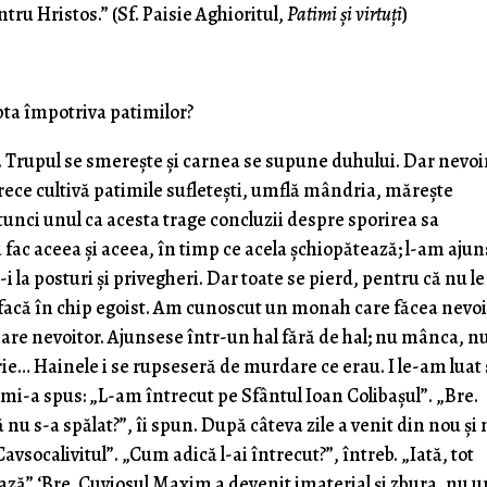
tru Hristos.” (Sf. Paisie Aghioritul,
Patimi și virtuți
)
pta împotriva patimilor?
tă. Trupul se smereşte şi carnea se supune duhului. Dar nevo
ece cultivă patimile sufleteşti, umflă mândria, măreşte
atunci unul ca acesta trage concluzii despre sporirea sa
fac aceea şi aceea, în timp ce acela şchiopătează; l-am ajun
ă-i la posturi şi privegheri. Dar toate se pierd, pentru că nu le
atisfacă în chip egoist. Am cunoscut un monah care făcea nevo
are nevoitor. Ajunsese într-un hal fără de hal; nu mânca, n
ie… Hainele i se rupseseră de murdare ce erau. I le-am luat 
ă mi-a spus: „L-am întrecut pe Sfântul Ioan Colibaşul”. „Bre.
ă nu s-a spălat?”, îi spun. După câteva zile a venit din nou şi
socalivitul”. „Cum adică l-ai întrecut?”, întreb. „Iată, tot
ază” ‘Bre. Cuviosul Maxim a devenit imaterial şi zbura, nu 