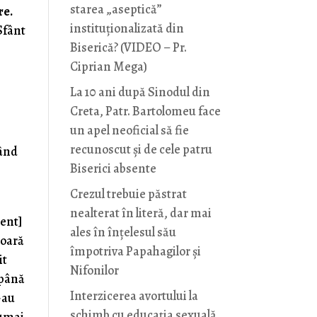
starea „aseptică”
re.
instituționalizată din
Sfânt
Biserică? (VIDEO – Pr.
Ciprian Mega)
La 10 ani după Sinodul din
Creta, Patr. Bartolomeu face
un apel neoficial să fie
recunoscut și de cele patru
Când
Biserici absente
Crezul trebuie păstrat
nealterat în literă, dar mai
ient]
ales în înțelesul său
moară
împotriva Papahagilor și
it
Nifonilor
 până
Interzicerea avortului la
-au
schimb cu educaţia sexuală