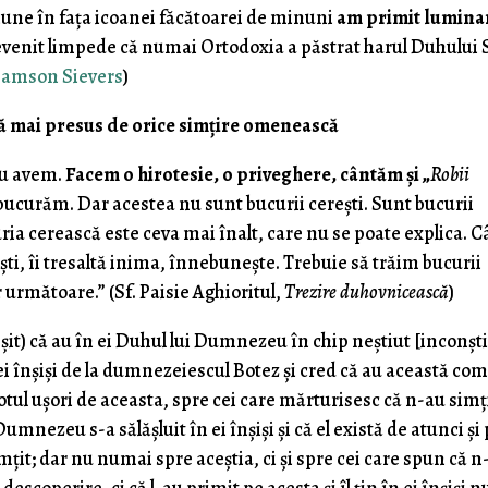
ciune în faţa icoanei făcătoarei de minuni
am primit lumina
evenit limpede că numai Ortodoxia a păstrat harul Duhului 
 Samson Sievers
)
ă mai presus de orice simțire omenească
nu avem.
Facem o hirotesie, o priveghere, cântăm şi „
Robii
 bucurăm. Dar acestea nu sunt bucurii cereşti. Sunt bucurii
uria cerească este ceva mai înalt, care nu se poate explica. 
şti, îi tresaltă inima, înnebuneşte. Trebuie să trăim bucurii
r următoare.” (Sf. Paisie Aghioritul,
Trezire duhovnicească
)
șit) că au în ei Duhul lui Dumnezeu în chip neştiut [inconşt
ei înşişi de la dumnezeiescul Botez şi cred că au această co
 totul uşori de aceasta, spre cei care mărturisesc că n-au simţ
umnezeu s-a sălăşluit în ei înşişi şi că el există de atunci şi
imţit; dar nu numai spre aceştia, ci şi spre cei care spun că n