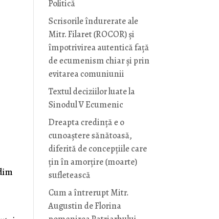
Politică
Scrisorile îndurerate ale
Mitr. Filaret (ROCOR) și
împotrivirea autentică față
de ecumenism chiar și prin
evitarea comuniunii
Textul deciziilor luate la
Sinodul V Ecumenic
Dreapta credință e o
cunoaștere sănătoasă,
diferită de concepțiile care
r
țin în amorțire (moarte)
ndim
sufletească
Cum a întrerupt Mitr.
Augustin de Florina