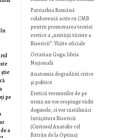
numai
Patriarhia Română
colaborează activ cu CMB
pentru promovarea teoriei
 în
eretice a „unității văzute a
Bisericii”. Vizite oficiale
Octavian Goga: Ideia
arul
Naţională
este
 știe
Anatomia degradării civice
 că
și politice
a
Ereticii vremurilor de pe
ți pe
urmă nu vor respinge vădit
dogmele, ci vor răstălmăci
a
învățătura Bisericii
Dar
(Cuviosul Anatolie cel
 de a
Bătrân de la Optina)