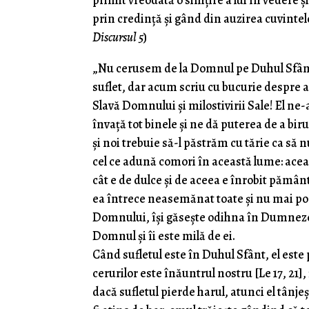
primit vreodată o simțire a lui în vedere şi
prin credinţă şi gând din auzirea cuvintel
Discursul 5
)
„Nu cerusem de la Domnul pe Duhul Sfânt: 
suflet, dar acum scriu cu bucurie despre 
Slavă Domnului și milostivirii Sale! El ne-
învață tot binele și ne dă puterea de a bi
și noi trebuie să-l păstrăm cu tărie ca să
cel ce adună comori în această lume: acea
cât e de dulce și de aceea e înrobit pămân
ea întrece neasemănat toate și nu mai poa
Domnului, își găsește odihna în Dumnezeu
Domnul și îi este milă de ei.
Când sufletul este în Duhul Sfânt, el este
cerurilor este înăuntrul nostru [Le 17, 21],
dacă sufletul pierde harul, atunci el tânje