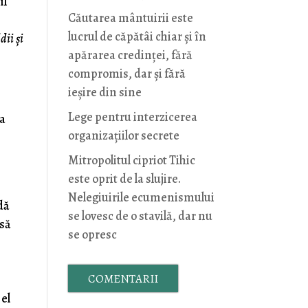
îl
Căutarea mântuirii este
lucrul de căpătâi chiar și în
dii și
apărarea credinței, fără
compromis, dar și fără
ieșire din sine
Lege pentru interzicerea
 a
organizaţiilor secrete
Mitropolitul cipriot Tihic
este oprit de la slujire.
Nelegiuirile ecumenismului
dă
se lovesc de o stavilă, dar nu
 să
se opresc
COMENTARII
 el