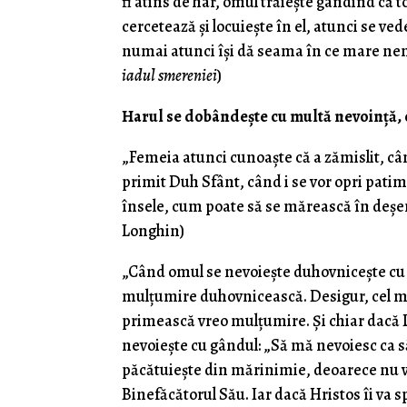
fi atins de har, omul trăiește gândind că to
cercetează și locuiește în el, atunci se ved
numai atunci își dă seama în ce mare neno
iadul smereniei
)
Harul se dobândește cu multă nevoință,
„Femeia atunci cunoaște că a zămislit, când
primit Duh Sfânt, când i se vor opri patimi
însele, cum poate să se mărească în deșer
Longhin)
„Când omul se nevoieşte duhovniceşte cu 
mulţumire duhovnicească. Desigur, cel mă
primească vreo mulţumire. Şi chiar dacă 
nevoieşte cu gândul: „Să mă nevoiesc ca să 
păcătuieşte din mărinimie, deoarece nu vr
Binefăcătorul Său. Iar dacă Hristos îi va s