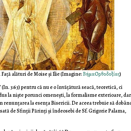
 Față alături de Moise și Ilie (Imagine:
ΒήμαΟρθοδοξίας
)
In. 3:63) pentru că nu e o învățătură seacă, teoretică, ci
redus la niște porunci omenești, la formalisme exterioare, da
in renunțarea la esența Bisericii. De aceea trebuie să dobâ
sată de Sfinții Părinți și îndeosebi de Sf. Grigorie Palama,