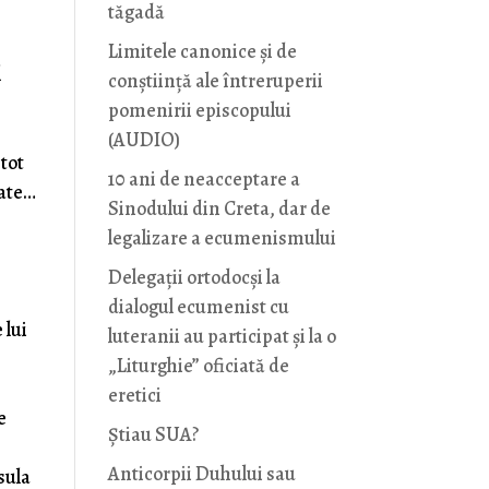
tăgadă
Limitele canonice și de
l
conștiință ale întreruperii
pomenirii episcopului
(AUDIO)
tot
10 ani de neacceptare a
cate…
Sinodului din Creta, dar de
legalizare a ecumenismului
Delegații ortodocși la
dialogul ecumenist cu
 lui
luteranii au participat și la o
„Liturghie” oficiată de
eretici
e
Știau SUA?
Anticorpii Duhului sau
sula