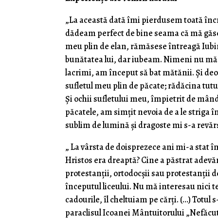
„La această dată îmi pierdusem toată înc
dădeam perfect de bine seama că mă găsea
meu plin de elan, rămăsese întreagă Iubi
bunătatea lui, dar iubeam. Nimeni nu mă î
lacrimi, am început să bat mătănii. Şi d
sufletul meu plin de păcate; rădăcina tut
Şi ochii sufletului meu, împietrit de mâ
păcatele, am simţit nevoia de a le striga 
sublim de lumină şi dragoste mi s-a revăr
„ La vârsta de doisprezece ani mi-a stat în
Hristos era dreaptă? Cine a păstrat adevăru
protestanţii, ortodocşii sau protestanţii 
începutul liceului. Nu mă interesau nici te
cadourile, îl cheltuiam pe cărţi. (…) Totu
paraclisul Icoanei Mântuitorului „Nefăcut