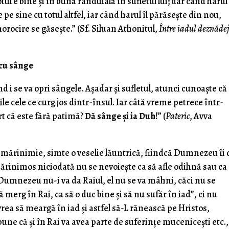
tul e bine și în bună rânduială în sufletul lui; dar când harul 
e pe sine cu totul altfel, iar când harul îl părăsește din nou,
rocire se găsește.” (Sf. Siluan Athonitul,
Între iadul deznădej
 cu sânge
 i se va opri sângele. Așadar și sufletul, atunci cunoaște că
le cele ce curg jos dintr-însul. Iar câtă vreme petrece într-
t că este fără patimă?
Dă sânge și ia Duh!
” (
Pateric
, Avva
mărinimie, simte o veselie lăuntrică, fiindcă Dumnezeu îi 
rinimos niciodată nu se nevoieşte ca să afle odihnă sau ca
Dumnezeu nu-i va da Raiul, el nu se va mâhni, căci nu se
merg în Rai, ca să o duc bine şi să nu sufăr în iad”, ci nu
ea să meargă în iad şi astfel să-L rănească pe Hristos,
pune că şi în Rai va avea parte de suferinţe muceniceşti etc.,