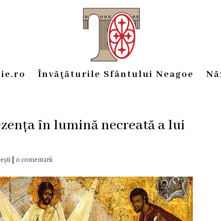
ie.ro
Învăţăturile Sfântului Neagoe
Nă
ența în lumină necreată a lui
ești
|
0 comentarii