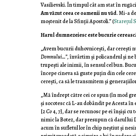
Vasilievski. În timpul cât am stat în rugă
Am văzut ceea ce oamenii nu văd
. Mi-a d
moştenit de la Sfinţii Apostoli.” (
Starețul
Harul dumnezeiesc este bucurie cereasc
„Avem bucurii duhovni­ceşti, dar cereşti 
Domnului…”,
învârtim şi policandrul şi ne
trupeşti ale inimii, în sensul cel bun. Buc
începe cineva să guste puţin din cele cere
cereşti, ca să le transmitem şi gene­raţiilo
„Mă îndrept către cei ce spun (în mod gre
şi socotesc că L-au dobândit pe Acesta în 
[2
Co
4, 7], dar se recunosc pe ei înşişi cu
nimic la Botez, dar presupun că darul lui D
acum în sufletul lor în chip neştiut şi nes