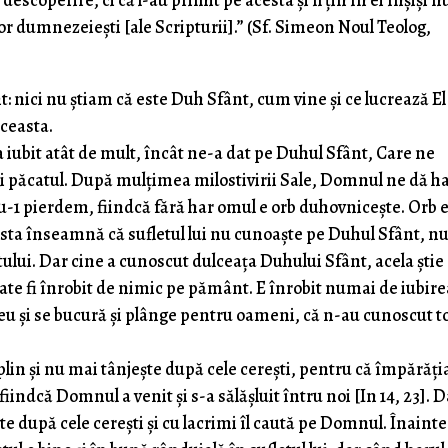
 descoperire, ci că l-au primit pe acesta şi îl ţin în ei înşişi 
or dumnezeieşti [ale Scripturii].” (Sf. Simeon Noul Teolog,
nici nu știam că este Duh Sfânt, cum vine și ce lucrează El
aceasta.
a iubit atât de mult, încât ne-a dat pe Duhul Sfânt, Care ne
rui păcatul. După mulțimea milostivirii Sale, Domnul ne dă h
 nu-1 pierdem, fiindcă fără har omul e orb duhovnicește. Orb 
sta înseamnă că sufletul lui nu cunoaște pe Duhul Sfânt, nu
tului. Dar cine a cunoscut dulceața Duhului Sfânt, acela știe
te fi înrobit de nimic pe pământ. E înrobit numai de iubire
 și se bucură și plânge pentru oameni, că n-au cunoscut to
 plin și nu mai tânjește după cele cerești, pentru că împărăți
 fiindcă Domnul a venit și s-a sălășluit întru noi [In 14, 23]. 
ște după cele cerești și cu lacrimi îl caută pe Domnul. Înainte