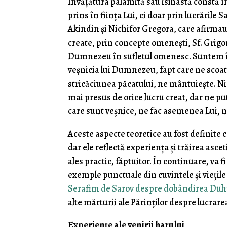
Învățătura palamită sau isihastă constă î
prins în ființa Lui, ci doar prin lucrările 
Akindin și Nichifor Gregora, care afirma
create, prin concepte omenești, Sf. Grigor
Dumnezeu în sufletul omenesc. Suntem înz
veșnicia lui Dumnezeu, fapt care ne scoate 
stricăciunea păcatului, ne mântuiește. Ni
mai presus de orice lucru creat, dar ne p
care sunt veșnice, ne fac asemenea Lui, n
Aceste aspecte teoretice au fost definite c
dar ele reflectă experiența și trăirea ascet
ales practic, făptuitor. În continuare, va 
exemple punctuale din cuvintele și viețil
Serafim de Sarov despre dobândirea Duh
alte mărturii ale Părinților despre lucrare
Experiențe ale venirii harului