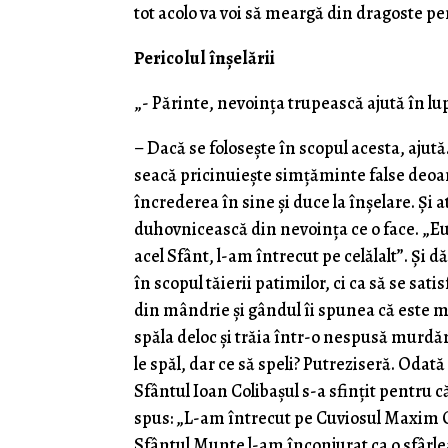
tot acolo va voi să meargă din dragoste pen
Pericolul înșelării
„- Părinte, nevoinţa trupească ajută în lu
– Dacă se foloseşte în scopul acesta, aju
seacă pricinuieşte simțăminte false deoar
încrederea în sine şi duce la înşelare. Şi 
duhovnicească din nevoinţa ce o face. „Eu 
acel Sfânt, l-am întrecut pe celălalt”. Şi d
în scopul tăierii patimilor, ci ca să se s
din mândrie şi gândul îi spunea că este m
spăla deloc şi trăia într-o nespusă murdăr
le spăl, dar ce să speli? Putreziseră. Odat
Sfântul Ioan Colibaşul s-a sfințit pentru c
spus: „L-am întrecut pe Cuviosul Maxim Cav
Sfântul Munte l-am înconjurat ca o sfârle