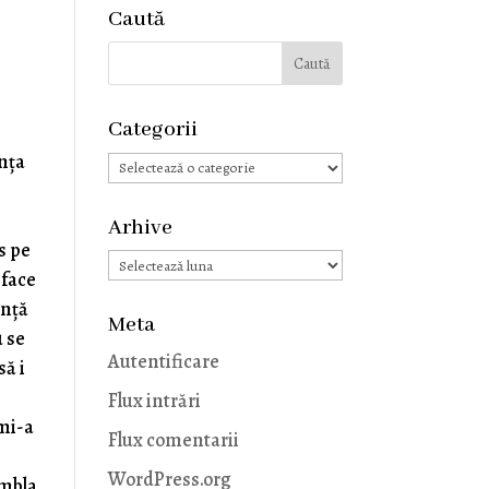
Caută
Categorii
inţa
Categorii
Arhive
s pe
Arhive
 face
ință
Meta
u se
Autentificare
să i
Flux intrări
 mi-a
Flux comentarii
WordPress.org
umbla