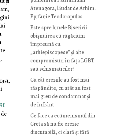
pomenirea Patriarhului
ut și
Atenagora, lăudat de Arhim.
laam,
Epifanie Teodoropulos
gini
lui
Este spre binele Bisericii
u
obișnuirea cu rugăciuni
n
împreună cu
ste
„arhiepiscopese” și alte
,
compromisuri în fața LGBT
sau schismaticilor?
Cu cât ereziile au fost mai
1351,
răspândite, cu atât au fost
ai
mai greu de condamnat și
de înfrânt
Sf.
e de
Ce face ca ecumenismul din
.
Creta să nu fie erezie
discutabilă, ci clară și fără