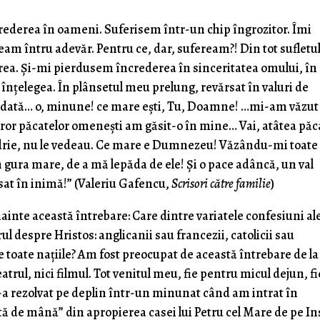
rederea în oameni. Suferisem într-un chip îngrozitor. Îmi
m întru adevăr. Pentru ce, dar, sufeream?! Din tot sufletu
rea. Şi-mi pierdusem încrederea în sinceritatea omului, în
nţelegea. În plânsetul meu prelung, revărsat în valuri de
eodată… o, minune! ce mare eşti, Tu, Doamne! …mi-am văzut 
uror păcatelor omeneşti am găsit-o în mine… Vai, atâtea pă
ndrie, nu le vedeau. Ce mare e Dumnezeu! Văzându-mi toate
în gura mare, de a mă lepăda de ele! Şi o pace adâncă, un val
sat în inimă!” (Valeriu Gafencu,
Scrisori către familie
)
ainte această întrebare: Care dintre variatele confesiuni ale
l despre Hristos: anglicanii sau francezii, catolicii sau
de toate naţiile? Am fost preocupat de această întrebare de la
atrul, nici filmul. Tot venitul meu, fie pentru micul dejun, fi
l s-a rezolvat pe deplin într-un minunat când am intrat în
ă de mână” din apropierea casei lui Petru cel Mare de pe In