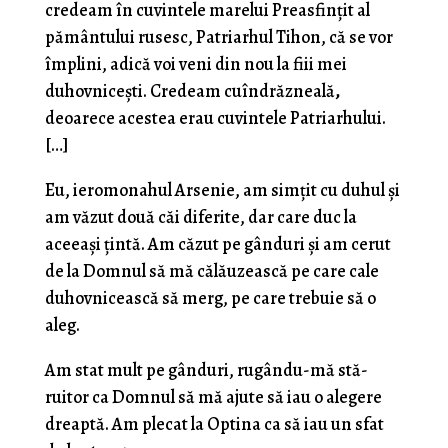
credeam în cuvintele marelui Preasfinţit al
pământului rusesc, Patriarhul Tihon, că se vor
împlini, adică voi veni din nou la fiii mei
duhovniceşti. Credeam cuîndrăzneală
,
deoarece acestea erau cuvintele Patriarhului.
[…]
Eu, ieromonahul Arsenie, am simţit cu duhul şi
am văzut două căi diferite, dar care duc la
aceeaşi ţintă. Am căzut pe gânduri şi am cerut
de la Domnul să mă călăuzească pe care cale
duhovniceas­că să merg, pe care trebuie să o
aleg.
Am stat mult pe gânduri, rugându-mă stă­
ruitor ca Domnul să mă ajute să iau o alegere
dreaptă. Am plecat la Optina ca să iau un sfat