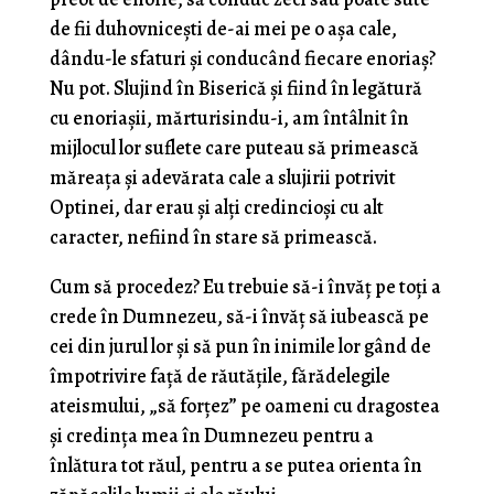
de fii duhovniceşti de-ai mei pe o aşa cale,
dându-le sfaturi şi conducând fi­ecare enoriaş?
Nu pot. Slujind în Biserică şi fiind în legătură
cu enoriaşii, mărturisindu-i, am întâlnit în
mijlocul lor suflete care puteau să primească
măreaţa şi adevărata cale a slujirii potrivit
Optinei, dar erau şi alți credincioşi cu alt
caracter, nefiind în stare să pri­mească.
Cum să procedez? Eu trebuie să-i învăţ pe toţi a
crede în Dumnezeu, să-i învăţ să iubească pe
cei din jurul lor şi să pun în inimile lor gând de
împotrivire faţă de răutăţile, fărădelegile
ateismului, „să forţez” pe oameni cu dragostea
şi credinţa mea în Dumnezeu pentru a
înlătura tot răul, pentru a se putea orienta în