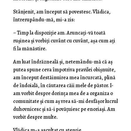
Stânjenit, am început să povestesc. Vlădica,
întrerupându-mă, mi-a zis:
– Timp la dispoziţie am. Aruncaţi-vă toată
ruşinea şi vorbiţi cuvânt cu cuvânt, aşa cum ați
fi la mănăstire.
Am luat îndrăzneală şi, netemându-mă că aş
putea spune ceva împotriva pravilei obişnuite,
am început destăinuirea mea încurcată, plină
de îndoială, în căutarea căii mele de păstor. I-
am vorbit despre do­rinţa mea de a organiza o
comunitate şi cum aş vrea să-mi desfăşor lucrul
duhovnicesc şi să-i povăţuiesc pe enoriaşi. Am
vorbit despre multe.
Vlădica m-a ascultat cu atenţie