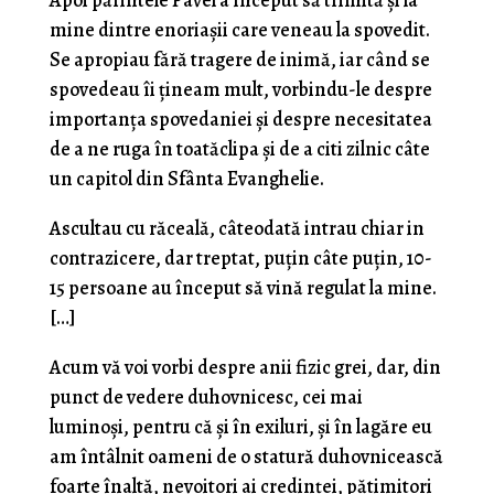
mine dintre enoriaşii care veneau la spovedit.
Se apro­piau fără tragere de inimă, iar când se
spovedeau îi țineam mult, vorbindu-le despre
importanţa spoveda­niei şi despre necesitatea
de a ne ruga în toatăclipa şi de a citi zilnic câte
un capitol din Sfânta Evanghelie.
Ascultau cu răceală, câteodată intrau chiar in
contrazicere, dar treptat, puţin câte puţin, 10-
15 persoane au început să vină regulat la mine.
[…]
Acum vă voi vorbi despre anii fizic grei, dar, din
punct de vedere duhovnicesc, cei mai
luminoși, pentru că și în exiluri, și în lagăre eu
am întâlnit oameni de o statură duhovnicească
foarte înaltă, nevoitori ai credinței, pătimitori