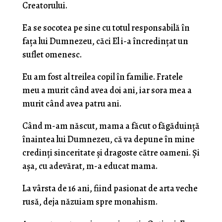
Creatorului.
Ea se socotea pe sine cu totul responsabilă în
faţa lui Dumnezeu, căci El i-a încredinţat un
suflet omenesc.
Eu am fost al treilea copil în familie. Fratele
meu a murit când avea doi ani, iar sora mea a
murit când avea patru ani.
Când m-am născut, mama a făcut o făgăduinţă
înaintea lui Dumnezeu, că va depune în mine
credin­ţi sinceritate şi dragoste către oameni. Şi
aşa, cu ade­vărat, m-a educat mama.
La vârsta de 16 ani, fiind pasionat de arta veche
rusă, deja năzuiam spre monahism.