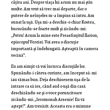
câţiva ani. Despre viața lui acum nu mai ştiu
multe. Am vrut să trec mai departe, dar o
putere de neînţeles m-a împins să intru. Am
sunat la uşă. Uşa mi-a deschis-o chiar Kostea,
bucurându-se foarte mult şi zicându-mi:
„Petru! Acum la mine este Preasfinţitul Ilarion,
epi­scopul Vereiei. Voi avea o discuţie
importantă şi înde­lungată. Aşteaptă în camera
vecină”.
Eu am simţit că voi încurca discuţiile lor.
Spunându-i câteva cuvinte, am început să-mi
iau rămas bun. Deja deschisesem uşa de la
intrare ca să ies, când aud o uşă din casă
deschizându-se şi o voce poruncitoare
zicându-mi: „Ieromonah Arsenie! Eu vă
aştept!”. Am tresărit. Aceasta era o minune