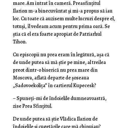
mare. Am intrat în cameră. Preasfinţitul
Ilarion m-a binecu­vântat şi mi-a propus să iau
loc. Cu toate că auzisem multe lucruri despre el,
totuşi, îl vedeam acum pentru prima oară. Se
ştia că el era foarte apropiat de Patriar­hul
Tihon.
Cu episcopii nu prea eram în legătură, aşa că
de unde putea să mă ştie pe mine, al treilea
preot dintr-o biserică nu prea mare din
Moscova, aflată departe de şoseaua
„Sadovoekoliţa” în cartierul Kupecesk?
– Spuneţi-mi de îndoielile dumneavoastră,
zise Prea Sfinţitul.
De unde putea să ştie Vlădica Ilarion de
îndoielile şi cugetările care mă chinuiau?