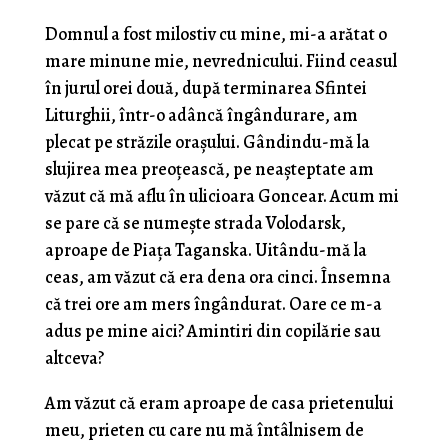
Domnul a fost milostiv cu mine, mi-a arătat o
mare minune mie, nevrednicului. Fiind ceasul
în ju­rul orei două, după terminarea Sfintei
Liturghii, într-o adâncă îngândurare, am
plecat pe străzile oraşului. Gândindu-mă la
slujirea mea preoţească, pe neașteptate am
văzut că mă aflu în ulicioara Goncear. Acum mi
se pare că se numeşte strada Volodarsk,
aproape de Piaţa Taganska. Uitându-mă la
ceas, am văzut că era dena ora cinci. Însemna
că trei ore am mers îngândurat. Oare ce m-a
adus pe mine aici? Amintiri din copilărie sau
altceva?
Am văzut că eram aproape de casa prietenului
meu, prieten cu care nu mă întâlnisem de