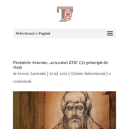
Selectează o Pagină
Părintele Arsenie, „acuzatul ZEK” (2): principii de
viață
de
Ierom. Lavrentie
|
25 iul. 2019
|
Cuvinte duhovnicești
|
0
comentarii