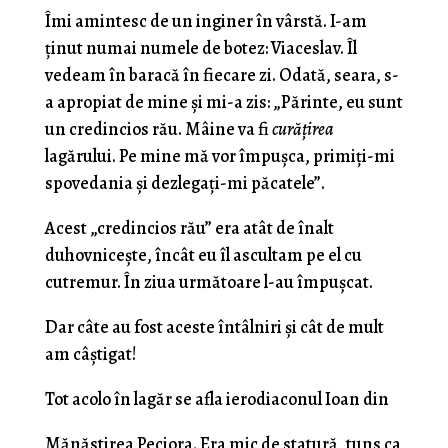
Îmi amintesc de un inginer în vârstă. I-am
ţinut numai numele de botez: Viaceslav. Îl
vedeam în baracă în fiecare zi. Odată, seara, s-
a apropiat de mine şi mi-a zis: „Părinte, eu sunt
un credincios rău. Mâine va fi
curăţirea
lagărului. Pe mine mă vor împuşca, primiţi-mi
spovedania şi dezlegaţi-mi păcatele”.
Acest „credincios rău” era atât de înalt
duhovniceşte, încât eu îl ascultam pe el cu
cutremur. În ziua următoare l-au împuşcat.
Dar câte au fost aceste întâlniri şi cât de mult
am câştigat!
Tot acolo în lagăr se afla ierodiaconul Ioan din
Mănăstirea Peciora. Era mic de statură, tuns ca