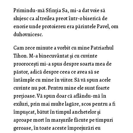
Primindu-mă Sfinţia Sa, mi-a dat voie să
slujesc ca al treilea preot într-o biserică de
enorie unde protoiereu era părintele Pavel, om
duhovnicesc.
Cam zece minute a vorbit cu mine Patriarhul
Tihon. M-a binecuvântat şi cu cuvinte
prooroceşti mi-a spus despre soarta mea de
păstor, adică despre ceea ce avea să se
întâmple cu mine în viitor. Să vă spun acele
cuvinte nu pot. Pentru mine ele sunt foarte
preţioase. Vă spun doar că aflându-mă în
exiluri, prin mai mul­te lagăre, scos pentru a fi
împuşcat, bătut în timpul anchetelor şi
aproape mort în marşurile făcute pe tim­puri
geroase, în toate aceste împrejurări eu