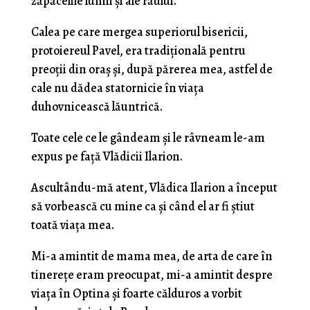
zăpăcelile lumii şi ale răului.
Calea pe care mergea superiorul bisericii,
protoiereul Pavel, era tradiţională pentru
preoţii din oraş şi, după părerea mea, astfel de
cale nu dădea statorni­cie în viaţa
duhovnicească lăuntrică.
Toate cele ce le gândeam şi le râvneam le-am
expus pe faţă Vlădicii Ilarion.
Ascultându-mă atent, Vlădica Ilarion a început
să vorbească cu mine ca şi când el ar fi ştiut
toată viaţa mea.
Mi-a amintit de mama mea, de arta de care în
tinereţe eram preocupat, mi-a amintit despre
viaţa în Optina şi foarte călduros a vorbit