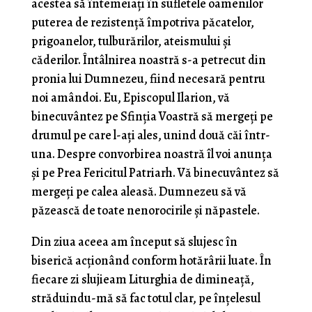
acestea să înteme­iaţi în sufletele oamenilor
puterea de rezistenţă împo­triva păcatelor,
prigoanelor, tulburărilor, ateismului şi
căderilor. Întâlnirea noastră s-a petrecut din
pro­nia lui Dumnezeu, fiind necesară pentru
noi amân­doi. Eu, Episcopul Ilarion, vă
binecuvântez pe Sfinţia Voastră să mergeţi pe
drumul pe care l-aţi ales, unind două căi într-
una. Despre convorbirea noastră îl voi anunţa
şi pe Prea Fericitul Patriarh. Vă binecuvântez să
mergeţi pe calea aleasă. Dumnezeu să vă
păzească de toate nenorocirile şi năpastele.
Din ziua aceea am început să slujesc în
biserică acţionând conform hotărârii luate. În
fiecare zi slujieam Liturghia de dimineaţă,
străduindu-mă să fac totul clar, pe înţelesul