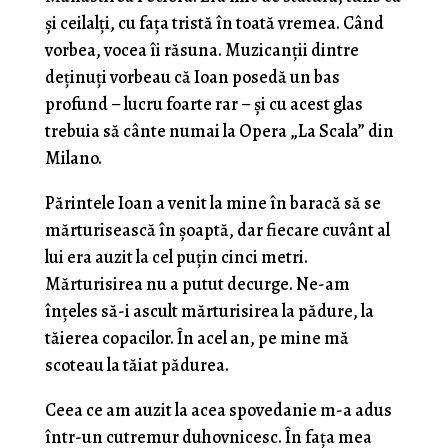
şi ceilalţi, cu fața tristă în toată vremea. Când
vorbea, vocea îi răsuna. Muzicanţii dintre
deţinuţi vorbeau că Ioan posedă un bas
profund – lucru foarte rar – şi cu acest glas
trebuia să cânte numai la Opera „La Scala” din
Milano.
Părintele Ioan a venit la mine în baracă să se
mărturisească în şoaptă, dar fiecare cuvânt al
lui era auzit la cel puţin cinci metri.
Mărturisirea nu a putut decurge. Ne-am
înţeles să-i ascult mărturisirea la pădure, la
tăierea copacilor. În acel an, pe mine mă
scoteau la tăiat pădurea.
Ceea ce am auzit la acea spovedanie m-a adus
într-un cutremur duhovnicesc. În faţa mea