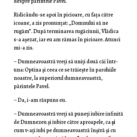
despre părintele Pavel.
Ridicându-se apoi în picioare, cu faţa către
icoane, a zis pronunţat: „Domnului să ne
rugăm”. După terminarea rugăciunii, Vlădica
s-a așezat, iar eu am rămas în picioare. Atunci
mi-a zis.
– Dumneavoastră vreţi să uniţi două căi într-
una: Optina şi ceea ce se trăieşte în parohiile
noastre, la superiorul dumneavoastră,
părintele Pavel.
– Da, i-am răspuns eu.
– Dumneavoastră vreţi să puneţi iubire infinită
de Dumnezeu şi iubire către aproapele, ca
şi
cum v-ați iubi pe dumneavoastră înşivă şi cu