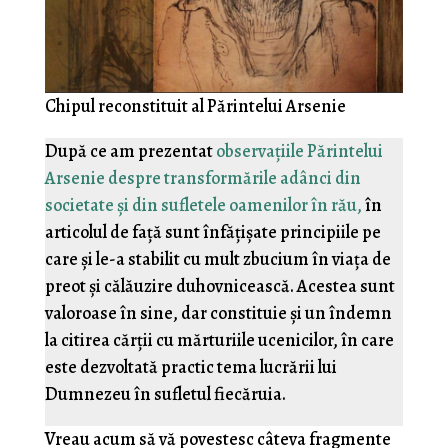
Chipul reconstituit al Părintelui Arsenie
După ce am prezentat
observațiile Părintelui
Arsenie despre transformările adânci din
societate și din sufletele oamenilor în rău,
în
articolul de față sunt înfățișate principiile pe
care și le-a stabilit cu mult zbucium în viața de
preot și călăuzire duhovnicească. Acestea sunt
valoroase în sine, dar constituie și un îndemn
la citirea cărții cu mărturiile ucenicilor, în care
este dezvoltată practic tema lucrării lui
Dumnezeu în sufletul fiecăruia.
Vreau acum să vă povestesc câteva fragmente