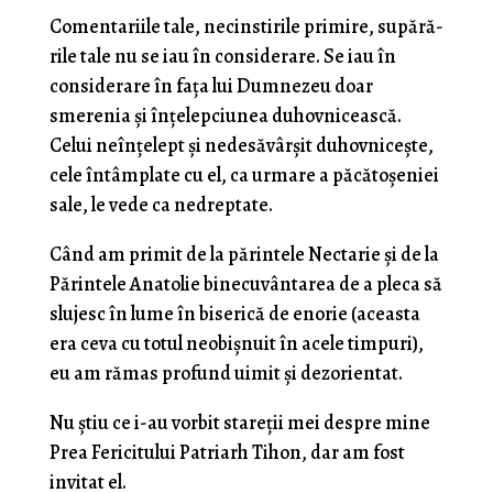
Comentariile tale, necinstirile primire, supără­
rile tale nu se iau în considerare. Se iau în
considerare în faţa lui Dumnezeu doar
smerenia şi înţelepciunea duhovnicească.
Celui neînţelept şi nedesăvârşit duhovniceşte,
cele întâmplate cu el, ca urmare a păcăto­şeniei
sale, le vede ca nedreptate.
Când am primit de la părintele Nectarie şi de la
Părintele Anatolie binecuvântarea de a pleca să
slujesc în lume în biserică de enorie (aceasta
era ceva cu totul neobişnuit în acele timpuri),
eu am rămas profund uimit şi dezorientat.
Nu ştiu ce i-au vorbit stareţii mei despre mine
Prea Fericitului Patriarh Tihon, dar am fost
invitat el.