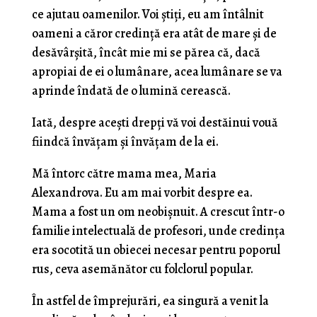
ce ajutau oamenilor. Voi știți, eu am întâlnit
oameni a căror credință era atât de mare și de
desăvârșită, încât mie mi se părea că, dacă
apropiai de ei o lumânare, acea lumânare se va
aprinde îndată de o lumină cerească.
Iată, despre acești drepți vă voi destăinui vouă
fiindcă învățam și învățam de la ei.
Mă întorc către mama mea, Maria
Alexandrova. Eu am mai vorbit despre ea.
Mama a fost un om neobișnuit. A crescut într-o
familie intelectuală de profesori, unde credința
era socotită un obiecei necesar pentru poporul
rus, ceva asemănător cu folclorul popular.
În astfel de împrejurări, ea singură a venit la