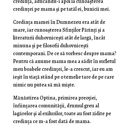
credință, aducându-i apoi la cunoașterea
credinței pe mama și pe tatăl ei, bunicii mei.
Credința mamei în Dumnezeu era atât de
mare, iar cunoașterea Sfinților Părinți și a
literaturii duhovnicești atât de largă, încât
minuna și pe filosofii duhovnicești
contemporani. De ce să vorbesc despre mama?
Pentru că anume mama mea a sădit în sufletul
meu boabele credinței, le-a crescut, iar eu am
ieșit în viață stând pe o temelie tare de pe care
nimic nu putea să mă miște.
Mănăstirea Optina, primirea preoției,
înființarea comunității, drumul greu al
lagărelor și al exilurilor, toate au fost zidite pe
credința ce m-a fost dată de mama.