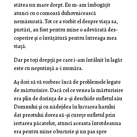
stătea un mare drept. Eu m-am îmbogăţit
atunci cu o comoară duhovnicească
nemăsurată. Tot ce a vorbit el despre viaţa sa,
purtări, au fost pentru mine o adevărată des­
coperire şi o învăţătură pentru întreaga mea
viaţă.
Dar pe toţi drepţii pe care i-am întâlnit în lagăr
este cu neputinţă a-i număra.
Aş dori să vă vorbesc încă de problemele lega­te
de mărturisire. Dacă cel ce venea la mărturisire
era plin de dorinţa de a-şi deschide sufletul său
Domnului şi cu nădejdea în lucrarea harului
dat preotului dorea să-şi cureţe sufletul prin
iertarea păcatelor, atunci aceasta întotdeauna
era pentru mine o bucurie şi un pas spre