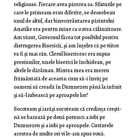
religioase. Fiecare avea părerea sa. Sfaturile pe
care le primeam erau diferite, se deosebeau
unul de altul, dar binecu­vântarea părintelui
Anatilie era pentru mine ca o stea călăuzitoare.
Am văzut, Guvernul făcea tot posibilul pentru
distrugerea Bisericii, şi am înţeles că pe viitor
va fi şi mai rău. Clerul bisericesc era supus
presiuni­lor, unele biserici le închideau, pe
altele le dărâmau. Mintea mea era mereu
frământată de aceasta: cum să-i învăţ pe
oameni să creadă în Dumnezeu până la infinit
şi să-l iubească pe aproapele lor?
Socoteam şi iarăşi socoteam că credinţa creşti­
nă se bazează pe două porunci: a iubi pe
Dumnezeu şi a iubi pe aproapele. Cuvintele
acestea de multe ori vi le-am spus vouă.