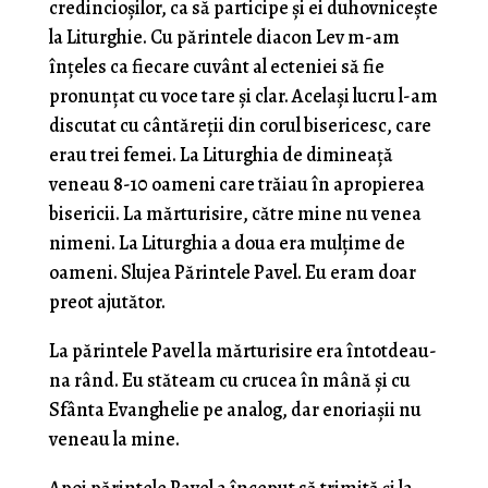
credincioşilor, ca să participe şi ei duhovniceşte
la Liturghie. Cu părintele diacon Lev m-am
înțeles ca fiecare cuvânt al ecteniei să fie
pronunțat cu voce tare și clar. Acelaşi lucru l-am
discutat cu cântăreţii din corul bisericesc, care
erau trei femei. La Liturghia de dimineață
veneau 8-10 oameni care trăiau în apropierea
bisericii. La mărturisire, către mine nu venea
nimeni. La Liturghia a doua era mulțime de
oameni. Slujea Părintele Pavel. Eu eram doar
preot ajutător.
La părintele Pavel la mărturisire era întotdeau­
na rând. Eu stăteam cu crucea în mână şi cu
Sfânta Evanghelie pe analog, dar enoriaşii nu
veneau la mine.
Apoi părintele Pavel a început să trimită și la