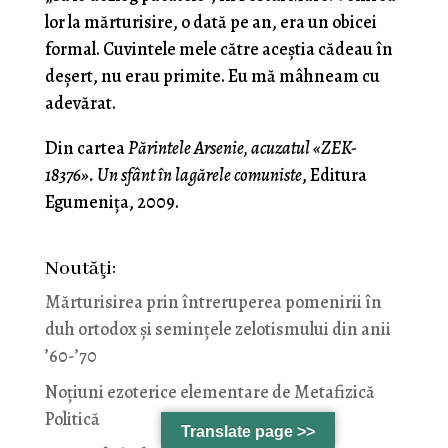
lor la mărturisire, o dată pe an, era un obicei
formal. Cuvintele mele către aceștia cădeau în
deșert, nu erau primite. Eu mă mâhneam cu
adevărat.
Din cartea
Părintele Arsenie, acuzatul «ZEK-
18376». Un sfânt în lagărele comuniste
, Editura
Egumenița, 2009.
Noutăţi:
Mărturisirea prin întreruperea pomenirii în
duh ortodox și semințele zelotismului din anii
’60-’70
Noţiuni ezoterice elementare de Metafizică
Politică
Translate page >>