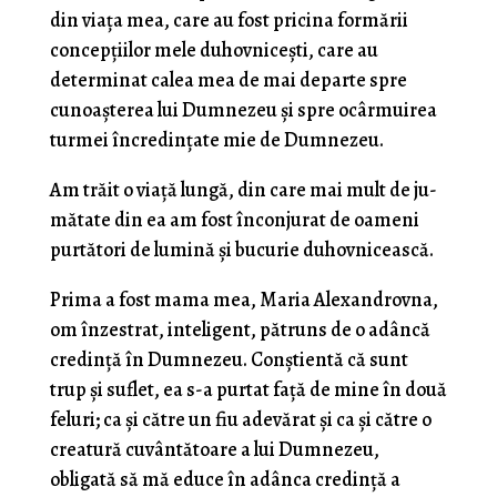
din viaţa mea, care au fost pricina formării
concep­ţiilor mele duhovniceşti, care au
determinat calea mea de mai departe spre
cunoaşterea lui Dumnezeu şi spre ocârmuirea
turmei încredinţate mie de Dumnezeu.
Am trăit o viaţă lungă, din care mai mult de ju­
mătate din ea am fost înconjurat de oameni
purtători de lumină şi bucurie duhovnicească.
Prima a fost mama mea, Maria Alexandrovna,
om înzestrat, inteligent, pătruns de o adâncă
credinţă în Dumnezeu. Conştientă că sunt
trup şi suflet, ea s-a purtat faţă de mine în două
feluri; ca şi către un fiu adevărat şi ca şi către o
creatură cuvântătoare a lui Dumnezeu,
obligată să mă educe în adânca credinţă a