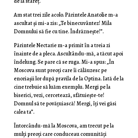
de la stareţ.
Am stat trei zile acolo. Părintele Anatolie m-a
ascultat şi mi-a zis: „Te binecuvântez! Mila
Domnului să fie cu tine. Îndrăzneşte!”.
Părintele Nectarie m-a primit în a treia zi
înainte de a pleca. Ascultându-mă, a tăcut apoi
înde­lung. Se pare că se ruga. Mi-a spus: „În
Moscova sunt preoţi care îi călăuzesc pe
enoriaşii lor după pravila de la Optina. Iată de la
cine trebuie să luăm exemplu. Mergi pe la
biserici, vezi, cercetează, sfătuieşte-te!
Domnul să te povăţuiască! Mergi, îţi vei găsi
calea ta”.
Întorcându-mă la Moscova, am trecut pe la
mulţi preoţi care conduceau comunităţi