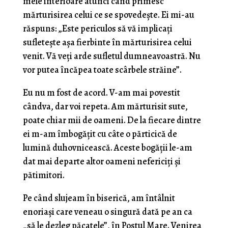
mele in­terioare atunci când primesc
mărturisirea celui ce se spovedește. Ei mi-au
răspuns: „Este periculos să vă implicați
sufletește așa fierbinte în mărturisirea celui
venit. Vă veți arde sufletul dumneavoastră. Nu
vor putea încăpea toate scârbele străine”.
Eu nu m fost de acord. V-am mai povestit
cândva, dar voi repeta. Am mărturisit sute,
poate chiar mii de oameni. De la fiecare dintre
ei m-am îmbogățit cu câte o părticică de
lumină duhovnicească. Aceste bogății le-am
dat mai departe altor oameni nefericiți și
pătimitori.
Pe când slujeam în biserică, am întâlnit
enoriași care veneau o singură dată pe an ca
„să le dezleg păcatele”, în Postul Mare. Venirea