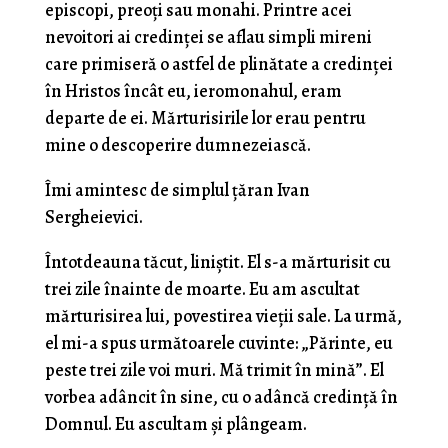
episcopi, preoţi sau monahi. Printre acei
nevoitori ai credinţei se aflau simpli mireni
care primiseră o astfel de plinătate a credinţei
în Hristos încât eu, ieromona­hul, eram
departe de ei. Mărturisirile lor erau pentru
mine o descoperire dumnezeiască.
Îmi amintesc de simplul țăran Ivan
Sergheievici.
Întotdeauna tăcut, liniştit. El s-a mărturisit cu
trei zile înainte de moarte. Eu am ascultat
mărturisirea lui, povestirea vieţii sale. La urmă,
el mi-a spus următoa­rele cuvinte: „Părinte, eu
peste trei zile voi muri. Mă trimit în mină”. El
vorbea adâncit în sine, cu o adâncă credinţă în
Domnul. Eu ascultam şi plângeam.