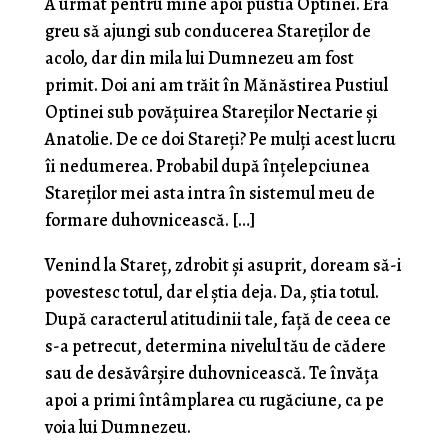
A urmat pentru mine apoi pustia Optinei. Era
greu să ajungi sub conducerea Stareţilor de
acolo, dar din mila lui Dumnezeu am fost
primit. Doi ani am trăit în Mănăstirea Pustiul
Optinei sub povăţuirea Stareţilor Nectarie şi
Anatolie. De ce doi Stareţi? Pe mulţi acest lucru
îi nedumerea. Probabil după înţe­lepciunea
Stareţilor mei asta intra în sistemul meu de
formare duhovnicească. […]
Venind la Stareţ, zdrobit şi asuprit, doream să-i
povestesc totul, dar el ştia deja. Da, ştia totul.
După caracterul atitudinii tale, faţă de ceea ce
s-a petrecut, determina nivelul tău de cădere
sau de desăvârşire duhovnicească. Te învăţa
apoi a primi întâmplarea cu rugăciune, ca pe
voia lui Dumnezeu.