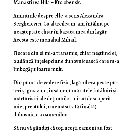
Mănăstirea Hila – Ktolobensk.
Amintirile despre el le-a scris Alexandra
Sergheievici. Cu al treilea m-am întâlnit pe
neaştepta­te chiar în baraca mea din lagăr.
Acesta este monahul Mihail.
Fiecare din ei mi-a transmis, chiar neştiind ei,
o adâncă înţelepciune duhovnicească care m-a
îmbogă­ţit foarte mult.
Din punct de vedere fizic, lagărul era peste pu­
teri şi groaznic, însă nenumăratele întâlniri şi
mărtu­risiri ale deţinuţilor mi-au descoperit
mie, preotului, o nemăsurată (înaltă)
duhovnicie a oamenilor.
Să nu vă gândiţi că toţi aceşti oameni au fost