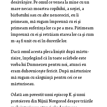
desăvârşire. Pe omul ce venea la mine cu un
mare necaz: moartea copilului, a soţiei, a
bărba­tului sau cu alte nenorociri, eu îi
primeam, mă rugam împreună cu ei şi
primeam suferinţa lor ca pe a mea. Pătimeam
împreună cu ei şi retrăiam starea lor ca şi cum
m-aş fi unit cu ei în durerile lor.
Dacă omul acesta pleca liniştit după mărtu­
risire, înţelegând că în toate scârbele este
vorba lui Dumnezeu pentru noi, atunci eu
eram duhovniceşte fericit. După mărturisire
mă rugam cu sârguinţă pentru cei ce se
mărturiseau.
Odată am povestit unui episcop K. şi unui
protoiereu din Nijnii Novgorod despre trăirile