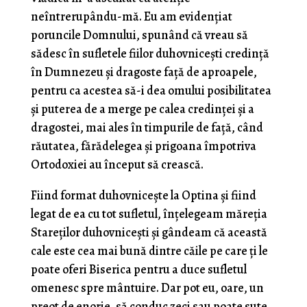
neîntrerupându-mă. Eu am evidenţiat
poruncile Domnului, spu­nând că vreau să
sădesc în sufletele fiilor duhovniceşti credinţă
în Dumnezeu şi dragoste faţă de aproapele,
pentru ca acestea să-i dea omului posibilitatea
şi pu­terea de a merge pe calea credinţei şi a
dragostei, mai ales în timpurile de față, când
răutatea, fărădelegea şi prigoana împotriva
Ortodoxiei au început să crească.
Fiind format duhovniceşte la Optina și fiind
legat de ea cu tot sufletul, înţelegeam măreția
Stareţilor duhovniceşti şi gândeam că această
cale este cea mai bună dintre căile pe care ți le
poate oferi Biserica pentru a duce sufletul
omenesc spre mântuire. Dar pot eu, oare, un
preot de enorie, să conduc zeci sau poate sute