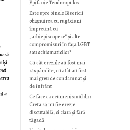
Epifanie Teodoropulos
Este spre binele Bisericii
obișnuirea cu rugăciuni
împreună cu
„arhiepiscopese” și alte
compromisuri în fața LGBT
a
sau schismaticilor?
ineză
 își
Cu cât ereziile au fost mai
inei
răspândite, cu atât au fost
Marea
mai greu de condamnat și
e
de înfrânt
că a
Ce face ca ecumenismul din
Creta să nu fie erezie
discutabilă, ci clară și fără
tăgadă