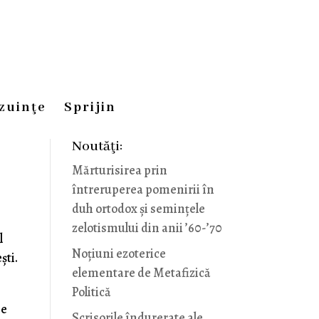
zuinţe
Sprijin
Noutăţi:
Mărturisirea prin
întreruperea pomenirii în
duh ortodox și semințele
zelotismului din anii ’60-’70
l
Noţiuni ezoterice
şti.
elementare de Metafizică
Politică
pe
Scrisorile îndurerate ale