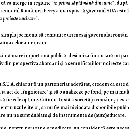
 că va merge în regiune ”
în prima săptămână din iunie
”, după
cepremierul României. Perry a mai spus că guvernul SUA este 
va proiecte nucleare
”.
un simplu joc menit să comunice un mesaj guvernului român
dauna celor americane.
ntă mare importanţă publică, deşi miza financiară nu par
v din perspectiva abordării şi a semnificaţiilor indirecte ca
S.U.A. chiar ar fi un parteneriat adevărat, credem că este 
ia act de „îngrijorare” şi să o analizeze pe fond, pe mai mul
se să fie cele optime. Cutuma tristă a societăţii româneşti este
entru uzul elitelor, să nu fie mai niciodată disponibile publi
mare nu ne sunt dublate şi de instrumente de (auto)educare.
 mie, pentru persoanele mediocre, nu consider că este nece