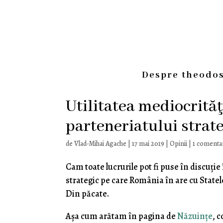
Despre theodos
Utilitatea mediocrităţ
parteneriatului strat
de
Vlad-Mihai Agache
|
17 mai 2019
|
Opinii
|
1 comenta
Cam toate lucrurile pot fi puse în discuţi
strategic pe care România în are cu Statele
Din păcate.
Aşa cum arătam în pagina de
Năzuinţe
, 