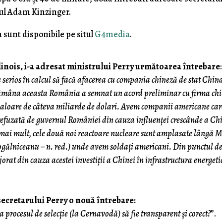
ul Adam Kinzinger.
a sunt disponibile pe situl
G4media
.
nois, i-a adresat ministrului Perry următoarea întrebare
:
u serios în calcul să facă afacerea cu compania chineză de stat Chin
mâna aceasta România a semnat un acord preliminar cu firma ch
valoare de câteva miliarde de dolari. Avem companii americane care
st refuzată de guvernul României din cauza influenței crescânde a Ch
i mai mult, cele două noi reactoare nucleare sunt amplasate lângă 
ălniceanu – n. red.) unde avem soldați americani. Din punctul d
ijorat din cauza acestei investiții a Chinei în infrastructura energeti
cretarului Perry o nouă întrebare:
rocesul de selecție (la Cernavodă) să fie transparent și corect?
”.