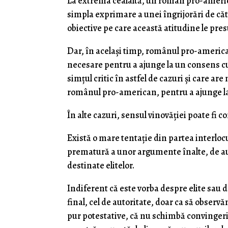
La extrema cealaltă, un român pro-americ
simpla exprimare a unei îngrijorări de căt
obiective pe care această atitudine le pre
Dar, în acelaşi timp, românul pro-america
necesare pentru a ajunge la un consens cu
simţul critic în astfel de cazuri şi care a
românul pro-american, pentru a ajunge la 
În alte cazuri, sensul vinovăţiei poate fi co
Există o mare tentaţie din partea interloc
prematură a unor argumente înalte, de auto
destinate elitelor.
Indiferent că este vorba despre elite sau
final, cel de autoritate, doar ca să observ
pur potestative, că nu schimbă convingeri