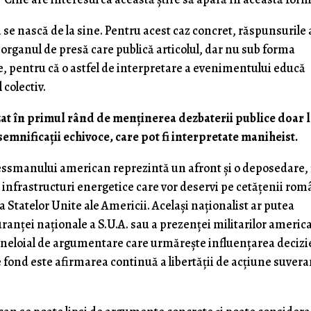
să se nască de la sine. Pentru acest caz concret, răspunsurile 
de organul de presă care publică articolul, dar nu sub forma
ve, pentru că o astfel de interpretare a evenimentului educă
 colectiv.
zat în primul rând de menţinerea dezbaterii publice doar 
emnificaţii echivoce, care pot fi interpretate maniheist.
essmanului american reprezintă un afront şi o deposedare, 
infrastructuri energetice care vor deservi pe cetăţenii rom
a Statelor Unite ale Americii. Acelaşi naţionalist ar putea
ranţei naţionale a S.U.A. sau a prezenţei militarilor americ
 neloial de argumentare care urmăreşte influenţarea decizi
 de fond este afirmarea continuă a libertăţii de acţiune suver