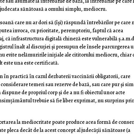
e sau asumate la întrebările de bază, la întrebările pe care 
e judecata sănătoasă a omului simplu, mediocru.
rsoană care nu ar dori să (îşi) răspundă întrebărilor pe care 
 putea invoca, cu prioritate, peremptoriu, faptul că acea
, că infrastructura digitală chineză este vulnerabilă ş.a.m.d
istrul înalt al discuţiei şi presupun ele însele parcurgerea 
nu evite nelămuririle iniţiale ale cititorului mediocru, chiar
 este una este certificată.
 în practică în cazul dezbaterii vaccinării obligatorii, care
în considerare temeri sau rezerve de bază, sau care pur şi si
 dispune de propriul corp şi de a nu fi obiectul unor acte
simţământul trebuie să fie liber exprimat, nu surprins prin
portarea la mediocritate poate produce acea formă de conse
ate pleca decât de la acest concept al judecăţii sănătoase (a