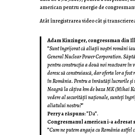
american pentru energie de congresman
Atât înregistrarea video cât şi transcriere
Adam Kinzinger, congressman din Illi
”
Sunt îngrijorat că aliații noștri români ia
General Nuclear Power Corporation. Săptă
pentru construcția a două noi reactoare în 
doresc să construiască, dar oferta lor a fo
în România. Pentru a înrăutăți lucrurile ș
Neagră la câțiva km de baza MK (Mihai Kog
vedere al securității naționale, sunteți îngr
aliatului nostru?
”
Perry a răspuns:
”Da”.
Congresmanul american i-a adresat se
”
Cum ne putem angaja cu România astfel ca p