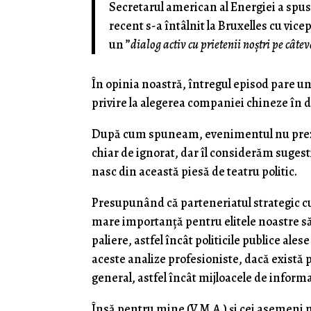
Secretarul american al Energiei a spus
recent s-a întâlnit la Bruxelles cu vi
un ”
dialog activ cu prietenii noștri pe câte
În opinia noastră, întregul episod pare 
privire la alegerea companiei chineze în 
După cum spuneam, evenimentul nu prezi
chiar de ignorat, dar îl considerăm sugesti
nasc din această piesă de teatru politic.
Presupunând că parteneriatul strategic cu 
mare importanţă pentru elitele noastre să 
paliere, astfel încât politicile publice ale
aceste analize profesioniste, dacă există p
general, astfel încât mijloacele de infor
Însă pentru mine (V.M.A.) şi cei asemeni