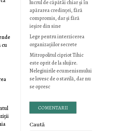
 că
lucrul de căpătâi chiar și în
apărarea credinței, fără
compromis, dar și fără
ieșire din sine
Lege pentru interzicerea
pende
organizaţiilor secrete
ă cu
Mitropolitul cipriot Tihic
este oprit de la slujire.
Nelegiuirile ecumenismului
se lovesc de o stavilă, dar nu
rea
se opresc
COMENTARII
ntul
ziţii
nia
Caută