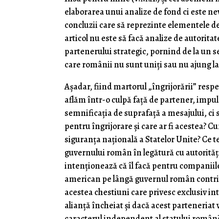
elaborarea unui analize de fond ci este ne
concluzii care să reprezinte elementele d
articol nu este să facă analize de autorita
partenerului strategic, pornind de la un s
care românii nu sunt uniţi sau nu ajung l
Aşadar, fiind martorul „îngrijorării” respe
aflăm într-o culpă faţă de partener, impu
semnificaţia de suprafaţă a mesajului, ci 
pentru îngrijorare şi care ar fi acestea?
siguranţa naţională a Statelor Unite? Ce t
guvernului român în legătură cu autorităţi
intenţionează că îl facă pentru companiil
american pe lângă guvernul român contribu
acestea chestiuni care privesc exclusiv in
alianţă încheiat şi dacă acest parteneriat
caracterul independent al statului român? 