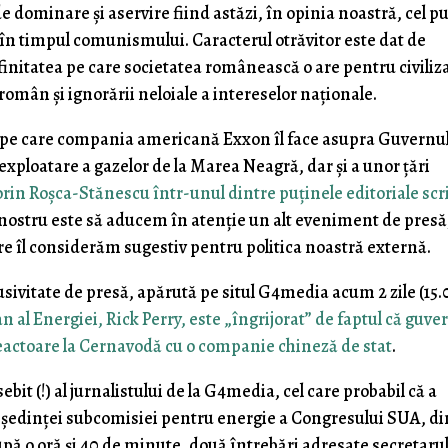
de dominare şi aservire fiind astăzi, în opinia noastră, cel p
i în timpul comunismului. Caracterul otrăvitor este dat de
afinitatea pe care societatea românească o are pentru civiliz
 român şi ignorării neloiale a intereselor naționale.
jul pe care compania americană Exxon îl face asupra Guvernul
exploatare a gazelor de la Marea Neagră, dar şi a unor ţări
orin Roşca-Stănescu într-unul dintre puţinele editoriale scr
 nostru este să aducem în atenţie un alt eveniment de presă
re îl considerăm sugestiv pentru politica noastră externă.
usivitate de presă, apărută pe situl G4media acum 2 zile (15.
 al Energiei, Rick Perry, este „îngrijorat” de faptul că guve
eactoare la Cernavodă cu o companie chineză de stat
.
ebit (!) al jurnalistului de la G4media, cel care probabil că a
a şedinţei subcomisiei pentru energie a Congresului SUA, di
pă o oră şi 40 de minute, două întrebări adresate secretaru