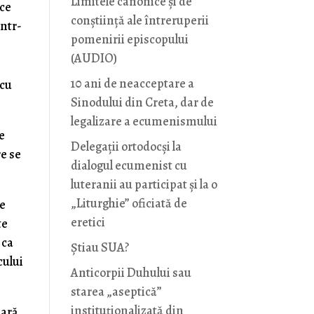
Limitele canonice și de
 ce
conștiință ale întreruperii
într-
pomenirii episcopului
(AUDIO)
10 ani de neacceptare a
 cu
Sinodului din Creta, dar de
legalizare a ecumenismului
e
Delegații ortodocși la
re se
dialogul ecumenist cu
luteranii au participat și la o
„Liturghie” oficiată de
de
eretici
te
 ca
Știau SUA?
cului
Anticorpii Duhului sau
starea „aseptică”
instituționalizată din
sară