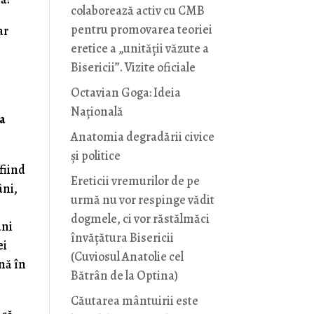
colaborează activ cu CMB
pentru promovarea teoriei
ar
eretice a „unității văzute a
Bisericii”. Vizite oficiale
Octavian Goga: Ideia
Naţională
la
Anatomia degradării civice
și politice
fiind
Ereticii vremurilor de pe
âni,
urmă nu vor respinge vădit
dogmele, ci vor răstălmăci
ani
învățătura Bisericii
ei
(Cuviosul Anatolie cel
ană în
Bătrân de la Optina)
Căutarea mântuirii este