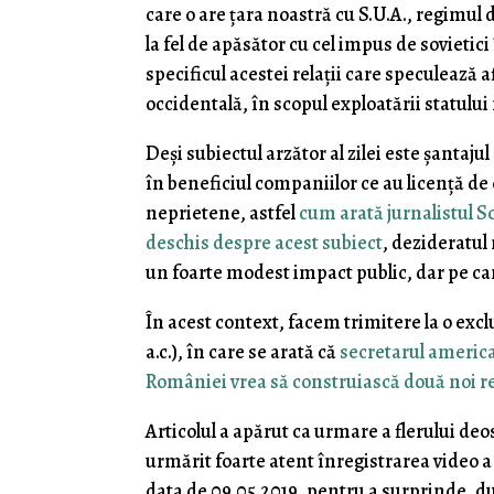
care o are ţara noastră cu S.U.A., regimul 
la fel de apăsător cu cel impus de sovietic
specificul acestei relaţii care speculează 
occidentală, în scopul exploatării statului
Deşi subiectul arzător al zilei este şanta
în beneficiul companiilor ce au licenţă de 
neprietene, astfel
cum arată jurnalistul S
deschis despre acest subiect
, dezideratul
un foarte modest impact public, dar pe ca
În acest context, facem trimitere la o excl
a.c.), în care se arată că
secretarul american
României vrea să construiască două noi r
Articolul a apărut ca urmare a flerului deos
urmărit foarte atent înregistrarea video 
data de 09.05.2019, pentru a surprinde, du