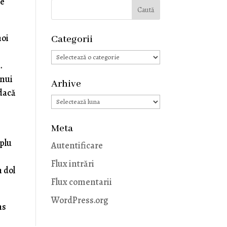
le
noi
Categorii
Categorii
.
unui
Arhive
 dacă
Arhive
Meta
mplu
Autentificare
Flux intrări
 dol
Flux comentarii
WordPress.org
ns