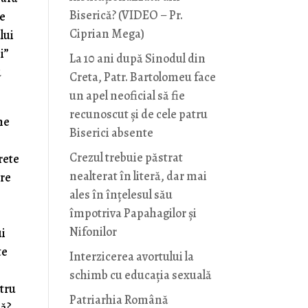
Biserică? (VIDEO – Pr.
te
Ciprian Mega)
lui
i”
La 10 ani după Sinodul din
u
Creta, Patr. Bartolomeu face
un apel neoficial să fie
recunoscut și de cele patru
ne
Biserici absente
Crezul trebuie păstrat
rete
nealterat în literă, dar mai
are
ales în înțelesul său
împotriva Papahagilor și
Nifonilor
ui
te
Interzicerea avortului la
schimb cu educaţia sexuală
ntru
Patriarhia Română
mă?