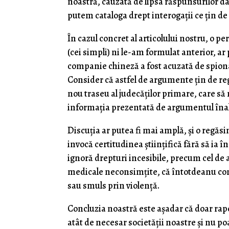
noastră, cauzată de lipsa răspunsurilor dat
putem cataloga drept interogaţii ce ţin d
În cazul concret al articolului nostru, o pe
(cei simpli) ni le-am formulat anterior, ar
companie chineză a fost acuzată de spionaj
Consider că astfel de argumente ţin de reg
nou traseu al judecăţilor primare, care să 
informaţia prezentată de argumentul înalt
Discuţia ar putea fi mai amplă, şi o regăsim
invocă certitudinea ştiinţifică fără să ia 
ignoră drepturi incesibile, precum cel de a
medicale neconsimţite, că întotdeanu con
sau smuls prin violenţă.
Concluzia noastră este aşadar că doar ra
atât de necesar societăţii noastre şi nu po