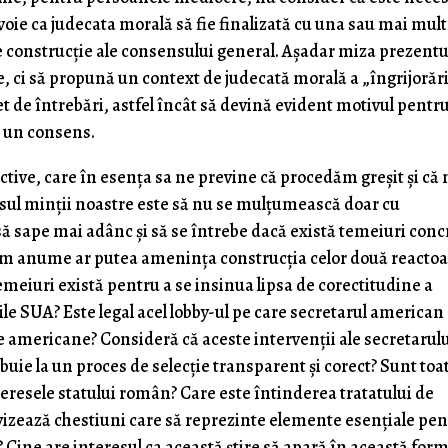
voie ca judecata morală să fie finalizată cu una sau mai mul
e construcţie ale consensului general. Aşadar miza prezentu
te, ci să propună un context de judecată morală a „îngrijorări
et de întrebări, astfel încât să devină evident motivul pentr
a un consens.
ctive, care în esenţa sa ne previne că procedăm greşit şi că 
lsul minţii noastre este să nu se mulţumească doar cu
să sape mai adânc şi să se întrebe dacă există temeiuri conc
 Cum anume ar putea ameninţa construcţia celor două reacto
emeiuri există pentru a se insinua lipsa de corectitudine a
le SUA? Este legal acel lobby-ul pe care secretarul american
e americane? Consideră că aceste intervenţii ale secretarul
ie la un proces de selecţie transparent şi corect? Sunt toa
teresele statului român? Care este întinderea tratatului de
 vizează chestiuni care să reprezinte elemente esenţiale pe
Cine are interesul ca această ştire să apară în această for