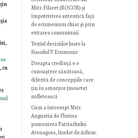
uţin
Mitr. Filaret (ROCOR) și
împotrivirea autentică față
aţia
de ecumenism chiar și prin
evitarea comuniunii
ui,
Textul deciziilor luate la
Sinodul V Ecumenic
ise
Dreapta credință e o
, cu
cunoaștere sănătoasă,
diferită de concepțiile care
țin în amorțire (moarte)
05
sufletească
rnul
Cum a întrerupt Mitr.
Augustin de Florina
pomenirea Patriarhului
n
Atenagora, lăudat de Arhim.
lui