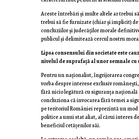
Aceste întrebări şi multe altele ar trebui 
trebui să fie furnizate (chiar şi implicit) 
concluziilor şi judecăţilor morale definiti
publicul şi delimitează cercul nostru moral
Lipsa consensului din societate este cau
nivelul de suprafaţă al unor semnale cu s
Pentru un naţionalist, îngrijorarea congr
vorba despre interese exclusiv româneşti, 
fără nicio legătură cu siguranţa naţională 
concluziona că invocarea fără temei a sigu
pe teritoriul României reprezintă un mod
politice a unui stat aliat, al cărui interes
beneficiul cetăţenilor săi.