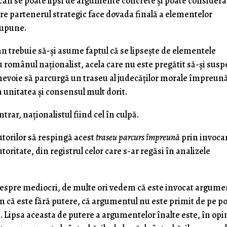
an se poate lipsi de argumente concrete şi poate considera
re partenerul strategic face dovada finală a elementelor
supune.
n trebuie să-şi asume faptul că se lipseşte de elementele
 românul naţionalist, acela care nu este pregătit să-şi sus
re nevoie să parcurgă un traseu al judecăţilor morale împreun
unitatea şi consensul mult dorit.
ntrar, naţionalistul fiind cel în culpă.
utorilor să respingă acest
traseu parcurs împreună
prin invoca
ritate, din registrul celor care s-ar regăsi în analizele
 despre mediocri, de multe ori vedem că este invocat argume
ăm că este fără putere, că argumentul nu este primit de pe po
. Lipsa aceasta de putere a argumentelor înalte este, în opi