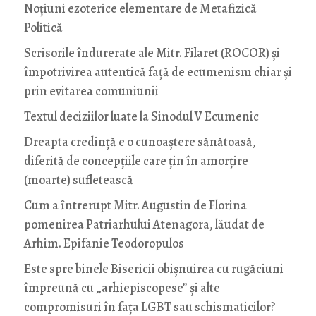
Noţiuni ezoterice elementare de Metafizică
Politică
Scrisorile îndurerate ale Mitr. Filaret (ROCOR) și
împotrivirea autentică față de ecumenism chiar și
prin evitarea comuniunii
Textul deciziilor luate la Sinodul V Ecumenic
Dreapta credință e o cunoaștere sănătoasă,
diferită de concepțiile care țin în amorțire
(moarte) sufletească
Cum a întrerupt Mitr. Augustin de Florina
pomenirea Patriarhului Atenagora, lăudat de
Arhim. Epifanie Teodoropulos
Este spre binele Bisericii obișnuirea cu rugăciuni
împreună cu „arhiepiscopese” și alte
compromisuri în fața LGBT sau schismaticilor?