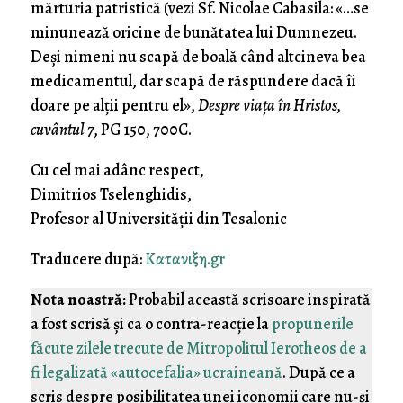
mărturia patristică (vezi Sf. Nicolae Cabasila: «…se
minunează oricine de bunătatea lui Dumnezeu.
Deși nimeni nu scapă de boală când altcineva bea
medicamentul, dar scapă de răspundere dacă îi
doare pe alții pentru el»,
Despre viața în Hristos,
cuvântul 7
, PG 150, 700C.
Cu cel mai adânc respect,
Dimitrios Tselenghidis,
Profesor al Universității din Tesalonic
Traducere după:
Κατανιξη.gr
Nota noastră:
Probabil această scrisoare inspirată
a fost scrisă și ca o contra-reacție la
propunerile
făcute zilele trecute de Mitropolitul Ierotheos de a
fi legalizată «autocefalia» ucraineană
. După ce a
scris despre posibilitatea unei iconomii care nu-și