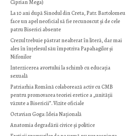
Ciprian Mega)
La 10 ani după Sinodul din Creta, Patr. Bartolomeu
face un apel neoficial să fie recunoscut și de cele
patru Biserici absente
Crezul trebuie păstrat nealterat în literă, dar mai
ales în înțelesul său împotriva Papahagilor și
Nifonilor
Interzicerea avortului la schimb cu educaţia
sexuală
Patriarhia Română colaborează activ cu CMB
pentru promovarea teoriei eretice a „unității
văzute a Bisericii”. Vizite oficiale
Octavian Goga: Ideia Naţională
Anatomia degradării civice și politice
Ereticii vremurilor de pe urmă nu vor respinge