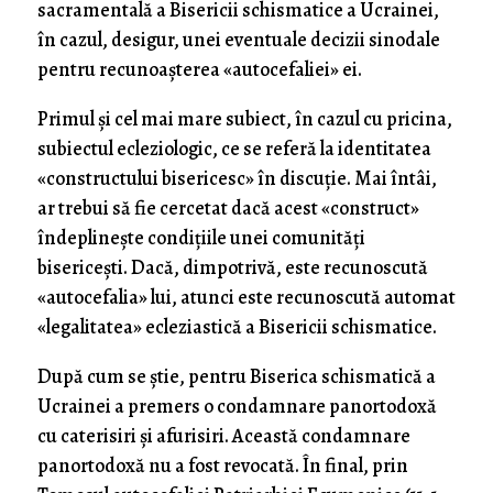
sacramentală a Bisericii schismatice a Ucrainei,
în cazul, desigur, unei eventuale decizii sinodale
pentru recunoașterea «autocefaliei» ei.
Primul și cel mai mare subiect, în cazul cu pricina,
subiectul ecleziologic, ce se referă la identitatea
«constructului bisericesc» în discuție. Mai întâi,
ar trebui să fie cercetat dacă acest «construct»
îndeplinește condițiile unei comunități
bisericești. Dacă, dimpotrivă, este recunoscută
«autocefalia» lui, atunci este recunoscută automat
«legalitatea» ecleziastică a Bisericii schismatice.
După cum se știe, pentru Biserica schismatică a
Ucrainei a premers o condamnare panortodoxă
cu caterisiri și afurisiri. Această condamnare
panortodoxă nu a fost revocată. În final, prin