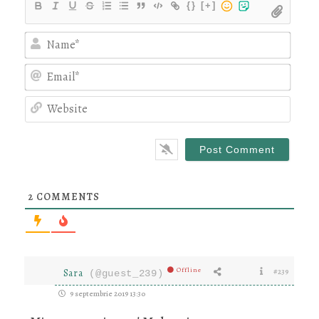
{}
[+]
Nam
Emai
Webs
2
COMMENTS
Offline
Sara
#239
(@guest_239)
9 septembrie 2019 13:30