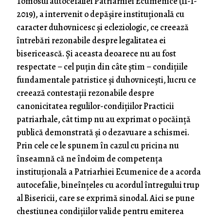
Tomosul autocefaliei Patriarhiei Ecumenice (11-1-
2019), a intervenit o depășire instituțională cu
caracter duhovnicesc și ecleziologic, ce creează
întrebări rezonabile despre legalitatea ei
bisericească. Și aceasta deoarece nu au fost
respectate – cel puțin din câte știm – condițiile
fundamentale patristice și duhovnicești, lucru ce
creează contestații rezonabile despre
canonicitatea regulilor-condițiilor Practicii
patriarhale, cât timp nu au exprimat o pocăință
publică demonstrată și o dezavuare a schismei.
Prin cele ce le spunem în cazul cu pricina nu
înseamnă că ne îndoim de competența
instituțională a Patriarhiei Ecumenice de a acorda
autocefalie, bineînțeles cu acordul întregului trup
al Bisericii, care se exprimă sinodal. Aici se pune
chestiunea condițiilor valide pentru emiterea