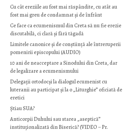
Cu cât ereziile au fost mai răspândite, cu atât au
fost mai greu de condamnat și de înfrânt
Ce face ca ecumenismul din Creta să nu fie erezie
discutabilă, ci clară și fără tăgadă
Limitele canonice și de conștiință ale întreruperii
pomenirii episcopului (AUDIO)
10 ani de neacceptare a Sinodului din Creta, dar
de legalizare a ecumenismului
Delegații ortodocși la dialogul ecumenist cu
luteranii au participat și la o „Liturghie” oficiată de
eretici
Știau SUA?
Anticorpii Duhului sau starea „aseptică”
instituționalizată din Biserică? (VIDEO – Pr.