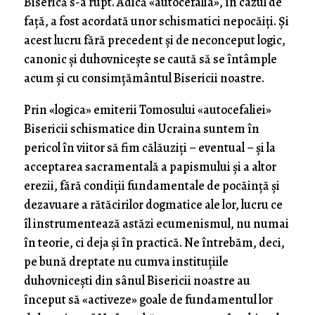
Biserică s-a rupt. Adică «autocefalia», în cazul de
față, a fost acordată unor schismatici nepocăiți. Și
acest lucru fără precedent și de neconceput logic,
canonic și duhovnicește se caută să se întâmple
acum și cu consimțământul Bisericii noastre.
Prin «logica» emiterii Tomosului «autocefaliei»
Bisericii schismatice din Ucraina suntem în
pericol în viitor să fim călăuziți – eventual – și la
acceptarea sacramentală a papismului și a altor
erezii, fără condiții fundamentale de pocăință și
dezavuare a rătăcirilor dogmatice ale lor, lucru ce
îl instrumentează astăzi ecumenismul, nu numai
în teorie, ci deja și în practică. Ne întrebăm, deci,
pe bună dreptate nu cumva instituțiile
duhovnicești din sânul Bisericii noastre au
început să «activeze» goale de fundamentul lor