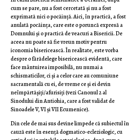
cum se pare, nu a fost cercetată și nu a fost
exprimată nici o pocăință. Aici, în practică, a fost
anulată pocăința, care este o poruncă expresă a
Domnului și o practică de veacuri a Bisericii. De
aceea nu poate să fie vreun motiv pentru
iconomia bisericească. În realitate, este vorba
despre o fărădelege bisericească evidentă, care
face mântuirea imposibilă, nu numai a
schismaticilor, ci și a celor care au comuniune
sacramentală cu ei, de vreme ce și ei devin
neîmpărtășiți/afurisiți (vezi Canonul 2 al
Sinodului din Antiohia, care a fost validat de
Sinoadele V, VI și VII Ecumenice).
Din cele de mai sus devine limpede că subiectul în
cauză este în esență dogmatico-ecleziologic, cu