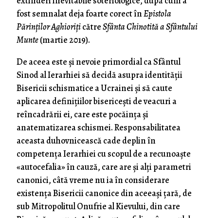
extinderi inevitabile soteriologice, după cum a
fost semnalat deja foarte corect în
Epistola
Părinților Aghioriți
către
Sfânta Chinotită a Sfântului
Munte
(martie 2019).
De aceea este și nevoie primordial ca Sfântul
Sinod al Ierarhiei să decidă asupra identității
Bisericii schismatice a Ucrainei și să caute
aplicarea definițiilor bisericești de veacuri a
reîncadrării ei, care este pocăința și
anatematizarea schismei. Responsabilitatea
aceasta duhovnicească cade deplin în
competența Ierarhiei cu scopul de a recunoaște
«autocefalia» în cauză, care are și alți parametri
canonici, câtă vreme nu ia în considerare
existența Bisericii canonice din aceeași țară, de
sub Mitropolitul Onufrie al Kievului, din care