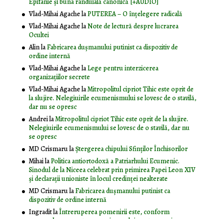
Epifanie și buna rânduială canonică [+AUDIO]
Vlad-Mihai Agache
la
PUTEREA – O înţelegere radicală
Vlad-Mihai Agache
la
Note de lectură despre lucrarea
Ocultei
Alin
la
Fabricarea dușmanului putinist ca dispozitiv de
ordine internă
Vlad-Mihai Agache
la
Lege pentru interzicerea
organizaţiilor secrete
Vlad-Mihai Agache
la
Mitropolitul cipriot Tihic este oprit de
la slujire. Nelegiuirile ecumenismului se lovesc de o stavilă,
dar nu se opresc
Andrei
la
Mitropolitul cipriot Tihic este oprit de la slujire.
Nelegiuirile ecumenismului se lovesc de o stavilă, dar nu
se opresc
MD Crismaru
la
Ştergerea chipului Sfinţilor Închisorilor
Mihai
la
Politica antiortodoxă a Patriarhului Ecumenic.
Sinodul de la Niceea celebrat prin primirea Papei Leon XIV
și declarații unioniste în locul credinței nealterate
MD Crismaru
la
Fabricarea dușmanului putinist ca
dispozitiv de ordine internă
Ingradit
la
Întreruperea pomenirii este, conform