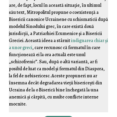
are, de fapt, locul în această situație, în ultimul
său text, Mitropolitul propune o coexistență a
Bisericii canonice Ucrainene cu schismaticii după
modelul Sinodului grec, în care există două
jurisdicții, a Patriarhiei Ecumenice și a Bisericii
Greciei. Această ideea a stârnit
indignarea chiar și
a unor greci
, care recunosc că formatul în care
funcționează ei la ora actuală este unul
„schizofrenic”. Sau, după o altă variantă, ar fi
posibil de luat ca model și formatul din Diaspora,
la fel de nebisericesc. Aceste propuneri nu ar
însemna decât degradarea vieții bisericești din
Ucraina de la o Biserică bine închegată la una
anemică și cârpită, cu multe conflicte interne
mocnite.