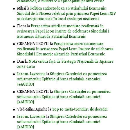
canoanelor, o mustrare a episcopului pentru erezie
Mihai
la
Politica antiortodoxă a Patriarhului Ecumenic.
Sinodul de la Niceea celebrat prin primirea Papei Leon XIV
și declarații unioniste în locul credinței nealterate
Elena
la
Perspectiva unirii ecumeniste reafirmată în
scrisoarea Papei Leon înainte de celebrarea Sinodului I
Ecumenic alături de Patriarhul Ecumenic
CREANGA TEOFIL
la
Perspectiva unirii ecumeniste
reafirmată în scrisoarea Papei Leon înainte de celebrarea
Sinodului I Ecumenic alături de Patriarhul Ecumenic
Dan
la
Notă critică faţă de Strategia Naţională de Apărare
2025-2030
Ierom. Lavrentie
la
Sfințirea Catedralei cu pomenirea
schismaticului Epifanie și buna rânduială canonică
[+AUDIO]
CREANGA TEOFIL
la
Sfințirea Catedralei cu pomenirea
schismaticului Epifanie și buna rânduială canonică
[+AUDIO]
Vlad-Mihai Agache
la
Top 10 meta-trenduri ale decadei
Ierom. Lavrentie
la
Sfințirea Catedralei cu pomenirea
schismaticului Epifanie și buna rânduială canonică
[+AUDIO]