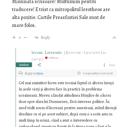
Minunata scrisoare! Multumim pentru
traducere! E trist ca mitropolitul Ierotheos are
alta pozitie. Cartile Preasfintiei Sale sunt de
mare folos.
0
Reply
Ierom. Lavrentie
(@ierom-lavrentie-
Offline
carp)
Author
#241
Reply to
Sara
9 septembrie 2019 16:58
Cel mai smintitor lucru este tocmai faptul că altceva învață
în acele cărți și altceva face în practică în problema
ucraineană. Mereu a lăudat atitudinea Sfinților de a lucra
doar spre slava lui Dumnezeu, fără interese politice. În
mod vădit acum el lucrează pentru americani, având discuții
deschise cu ei pe acest subiect, după cum s-a scris asta cu
mult timp în urmă, când a avut o întrevedere cu
ambasadorul american Payatt de la Atena (care a fost și la