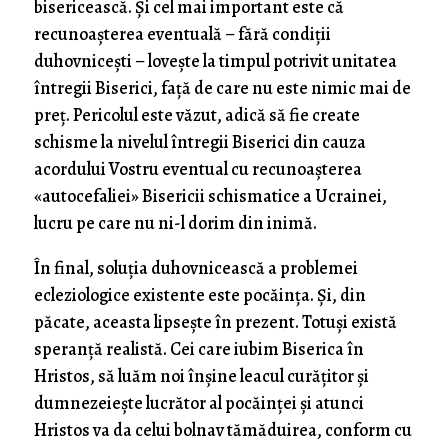
bisericească. Și cel mai important este că
recunoașterea eventuală – fără condiții
duhovnicești – lovește la timpul potrivit unitatea
întregii Biserici, față de care nu este nimic mai de
preț. Pericolul este văzut, adică să fie create
schisme la nivelul întregii Biserici din cauza
acordului Vostru eventual cu recunoașterea
«autocefaliei» Bisericii schismatice a Ucrainei,
lucru pe care nu ni-l dorim din inimă.
În final, soluția duhovnicească a problemei
ecleziologice existente este pocăința. Și, din
păcate, aceasta lipsește în prezent. Totuși există
speranță realistă. Cei care iubim Biserica în
Hristos, să luăm noi înșine leacul curățitor și
dumnezeiește lucrător al pocăinței și atunci
Hristos va da celui bolnav tămăduirea, conform cu