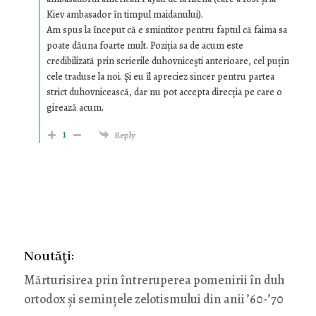
Kiev ambasador în timpul maidanului).
Am spus la început că e smintitor pentru faptul că faima sa
poate dăuna foarte mult. Poziția sa de acum este
credibilizată prin scrierile duhovnicești anterioare, cel puțin
cele traduse la noi. Și eu îl apreciez sincer pentru partea
strict duhovnicească, dar nu pot accepta direcția pe care o
girează acum.
1
Reply
Noutăţi:
Mărturisirea prin întreruperea pomenirii în duh
ortodox și semințele zelotismului din anii ’60-’70