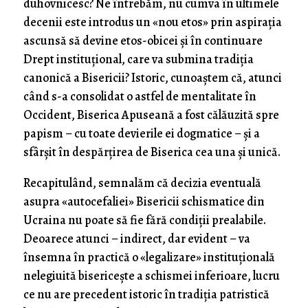
duhovnicesc? Ne întrebăm, nu cumva în ultimele
decenii este introdus un «nou etos» prin aspirația
ascunsă să devine etos-obicei și în continuare
Drept instituțional, care va submina tradiția
canonică a Bisericii? Istoric, cunoaștem că, atunci
când s-a consolidat o astfel de mentalitate în
Occident, Biserica Apuseană a fost călăuzită spre
papism – cu toate devierile ei dogmatice – și a
sfârșit în despărțirea de Biserica cea una și unică.
Recapitulând, semnalăm că decizia eventuală
asupra «autocefaliei» Bisericii schismatice din
Ucraina nu poate să fie fără condiții prealabile.
Deoarece atunci – indirect, dar evident – va
însemna în practică o «legalizare» instituțională
nelegiuită bisericește a schismei inferioare, lucru
ce nu are precedent istoric în tradiția patristică