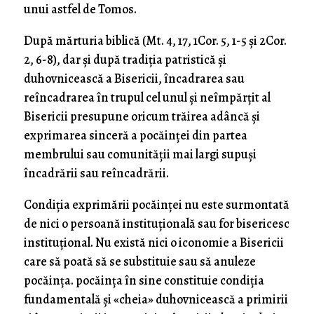
unui astfel de Tomos.
După mărturia biblică (Mt. 4, 17, 1Cor. 5, 1-5 și 2Cor.
2, 6-8), dar și după tradiția patristică și
duhovnicească a Bisericii, încadrarea sau
reîncadrarea în trupul cel unul și neîmpărțit al
Bisericii presupune oricum trăirea adâncă și
exprimarea sinceră a pocăinței din partea
membrului sau comunității mai largi supuși
încadrării sau reîncadrării.
Condiția exprimării pocăinței nu este surmontată
de nici o persoană instituțională sau for bisericesc
instituțional. Nu există nici o iconomie a Bisericii
care să poată să se substituie sau să anuleze
pocăința. pocăința în sine constituie condiția
fundamentală și «cheia» duhovnicească a primirii