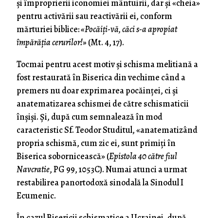
și împroprierii iconomiei mântuirii, dar și «cheia»
pentru activării sau reactivării ei, conform
mărturiei biblice:
«Pocăiți-vă, căci s-a apropiat
împărăția cerurilor!»
(Mt. 4, 17).
Tocmai pentru acest motiv și schisma melitiană a
fost restaurată în Biserica din vechime când a
premers nu doar exprimarea pocăinței, ci și
anatematizarea schismei de către schismaticii
înșiși. Și, după cum semnalează în mod
caracteristic Sf. Teodor Studitul, «anatematizând
propria schismă, cum zic ei, sunt primiți în
Biserica sobornicească» (
Epistola 40 către fiul
Navcratie
, PG 99, 1053C). Numai atunci a urmat
restabilirea panortodoxă sinodală la Sinodul I
Ecumenic.
În cazul Bisericii schismatice a Ucrainei, după