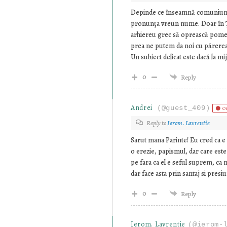
Depinde ce înseamnă comuniune. 
pronunța vreun nume. Doar în Ți
arhiereu grec să oprească pomen
prea ne putem da noi cu părerea, 
Un subiect delicat este dacă la mi
0
Reply
Andrei
(@guest_409)
O
Reply to
Ierom. Lavrentie
Sarut mana Parinte! Eu cred ca e
o erezie, papismul, dar care este 
pe fara ca el e seful suprem, ca n
dar face asta prin santaj si presiu
0
Reply
Ierom. Lavrentie
(@ierom-