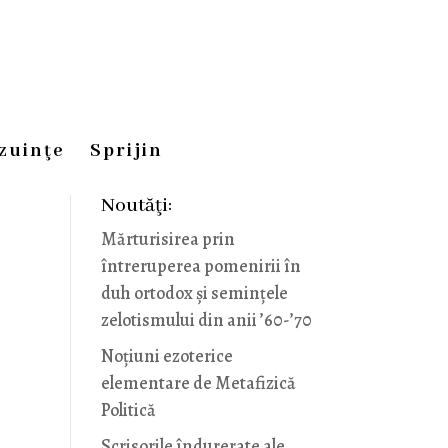
zuinţe
Sprijin
Noutăţi:
Mărturisirea prin
întreruperea pomenirii în
duh ortodox și semințele
zelotismului din anii ’60-’70
Noţiuni ezoterice
elementare de Metafizică
Politică
Scrisorile îndurerate ale