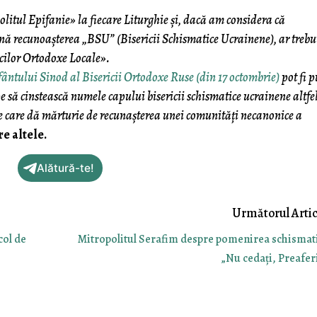
tul Epifanie» la fiecare Liturghie și, dacă am considera că
ă recunoașterea „BSU” (Bisericii Schismatice Ucrainene), ar trebu
icilor Ortodoxe Locale».
fântului Sinod al Bisericii Ortodoxe Ruse (din 17 octombrie)
pot fi p
 să cinstească numele capului bisericii schismatice ucrainene altfel
e care dă mărturie de recunașterea unei comunități necanonice a
e altele.
Alătură-te!
col de
Mitropolitul Serafim despre pomenirea schismati
„Nu cedați, Preaferi