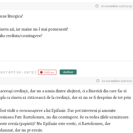
19 octombrie 2019 23:41
ne liturgica?
neva azi, iar maine nu-l mai pomenesti?
lta credinta/convingere?
lavrentie-carp)
Author
Offline
20 octombrie 2019 6:31
ași credință, dar nu a unuia dintre slujitori, ci a Bisericii din care fac ei
la ca cineva să rătăcească de la credință, dar să nu se fi desprins de tot prin
fost vădit o recunoaștere a lui Epifanie. Dar pot interveni și anumite
presiunea Patr. Bartolomeu, nu din convingere. Se va vedea zilele următoare.
 este erezia (papistă)? Nu Epifanie este eretic, ci Bartolomeu, dar
amnat, dar nu pt erezie.