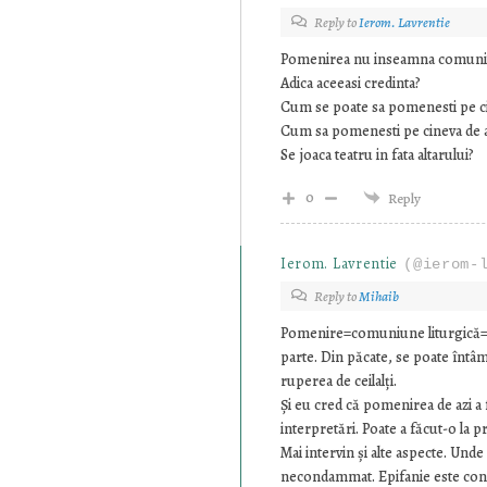
Reply to
Ierom. Lavrentie
Pomenirea nu inseamna comuniu
Adica aceeasi credinta?
Cum se poate sa pomenesti pe ci
Cum sa pomenesti pe cineva de a
Se joaca teatru in fata altarului?
0
Reply
Ierom. Lavrentie
(@ierom-
Reply to
Mihaib
Pomenire=comuniune liturgică=acee
parte. Din păcate, se poate întâmp
ruperea de ceilalți.
Și eu cred că pomenirea de azi a 
interpretări. Poate a făcut-o la 
Mai intervin și alte aspecte. Unde
necondammat. Epifanie este cond