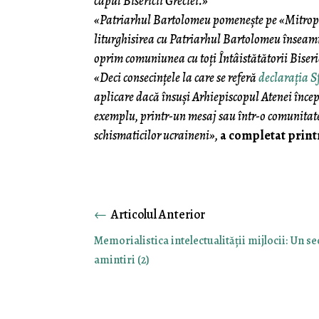
capul Bisericii Greciei.»
«Patriarhul Bartolomeu pomenește pe «Mitropoli
liturghisirea cu Patriarhul Bartolomeu înseamn
oprim comuniunea cu toți Întâistătătorii Biser
«Deci consecințele la care se referă
declarația S
aplicare dacă însuși Arhiepiscopul Atenei începe
exemplu, printr-un mesaj sau într-o comunitat
schismaticilor ucraineni»,
a completat printr
←
Memorialistica intelectualităţii mijlocii: Un se
amintiri (2)