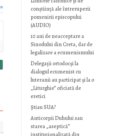
Limitele canonice și de
in
conștiință ale întreruperii
pomenirii episcopului
(AUDIO)
10 ani de neacceptare a
Sinodului din Creta, dar de
legalizare a ecumenismului
Delegații ortodocși la
dialogul ecumenist cu
luteranii au participat și la o
„Liturghie” oficiată de
eretici
Știau SUA?
Anticorpii Duhului sau
starea „aseptică”
instituționalizată din