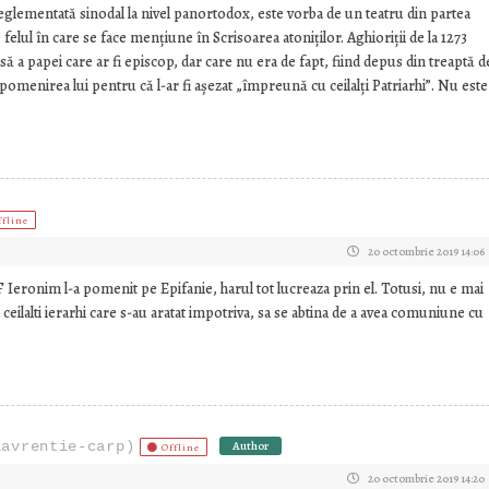
reglementată sinodal la nivel panortodox, este vorba de un teatru din partea
 felul în care se face mențiune în Scrisoarea atoniților. Aghioriții de la 1273
a papei care ar fi episcop, dar care nu era de fapt, fiind depus din treaptă d
pomenirea lui pentru că l-ar fi așezat „împreună cu ceilalți Patriarhi”. Nu este
ffline
20 octombrie 2019 14:06
e PF Ieronim l-a pomenit pe Epifanie, harul tot lucreaza prin el. Totusi, nu e mai
a ceilalti ierarhi care s-au aratat impotriva, sa se abtina de a avea comuniune cu
lavrentie-carp)
Author
Offline
20 octombrie 2019 14:20