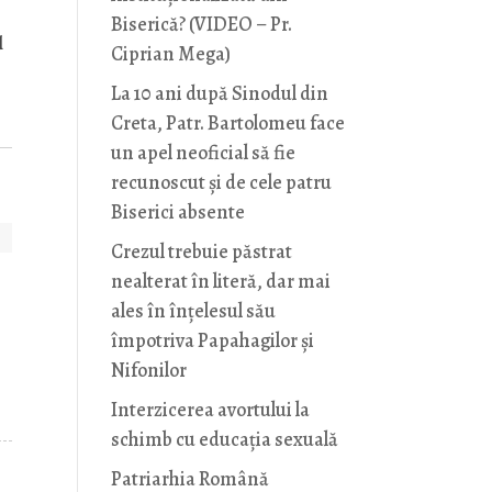
Biserică? (VIDEO – Pr.
l
Ciprian Mega)
La 10 ani după Sinodul din
Creta, Patr. Bartolomeu face
un apel neoficial să fie
recunoscut și de cele patru
Biserici absente
Crezul trebuie păstrat
nealterat în literă, dar mai
ales în înțelesul său
împotriva Papahagilor și
Nifonilor
Interzicerea avortului la
schimb cu educaţia sexuală
Patriarhia Română