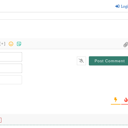
Log
[+]
Name*
Email*
Website