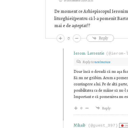
19 octombrie 2019 21:31
De moment ce Arhiepiscopul Ieronim l-
liturghiei(pentru că l-a pomenit Barto
mai e de așteptat??
0
Reply
Ierom. Lavrentie
(@ierom-
Reply to
nenimenea
Doar încă o dovadă că nu așa fu
Să nu ne grăbim. Acum a pomenit
convingere a lui. Pe de altă parte
posibilitatea ca de mâine să nu-
Important e că pomenirea nu este
0
Reply
Mihaib
(@guest_397)
Of