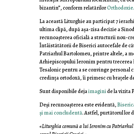
bizantin”, conform relatărilor
Orthodoxie
La această Liturghie au participat 7 ierar
ultima clipă, după așa-zisa decizie a Sinod
recunoașterea oficială a structurii nou-c
Întâistătătorii de Biserici autocefale de c
Patriarhul Bartolomeu, printre altele, a m
Arhiepiscopului Ieronim pentru trecerea în
Tesalonic pentru a se convinge personal cr
credința ortodoxă, îi primesc cu brațele d
Sunt disponibile deja
imagini
de la vizita 
Deși recunoașterea este evidentă,
Biseric
și mai concludentă
. Astfel, purtătorul lor
«Liturghia comună a lui Ieronim cu Patriarhul