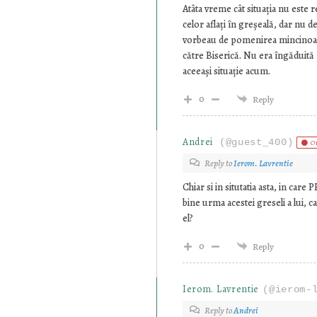
Atâta vreme cât situația nu este 
celor aflați în greșeală, dar nu de
vorbeau de pomenirea mincinoasă 
către Biserică. Nu era îngăduită 
aceeași situație acum.
0
Reply
Andrei
(@guest_400)
O
Reply to
Ierom. Lavrentie
Chiar si in situtatia asta, in car
bine urma acestei greseli a lui, c
el?
0
Reply
Ierom. Lavrentie
(@ierom-
Reply to
Andrei