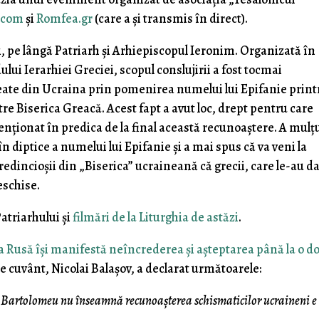
.com
și
Romfea.gr
(care a și transmis în direct).
hi, pe lângă Patriarh și Arhiepiscopul Ieronim. Organizată în
ului Ierarhiei Greciei, scopul conslujirii a fost tocmai
reate din Ucraina prin pomenirea numelui lui Epifanie print
ătre Biserica Greacă. Acest fapt a avut loc, drept pentru care
enționat în predica de la final această recunoaștere. A mul
 diptice a numelui lui Epifanie și a mai spus că va veni la
edincioșii din „Biserica” ucraineană că grecii, care le-au da
eschise.
Patriarhului și
filmări de la Liturghia de astăzi
.
a Rusă își manifestă neîncrederea și așteptarea până la o d
 de cuvânt, Nicolai Balașov, a declarat următoarele:
 Bartolomeu nu înseamnă recunoașterea schismaticilor ucraineni e 