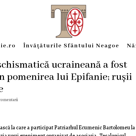
ie.ro
Învăţăturile Sfântului Neagoe
Nă
schismatică ucraineană a fost
n pomenirea lui Epifanie; rușii
e
comentarii
rească la care a participat Patriarhul Ecumenic Bartolomeu la
cazia unui eveniment organizat de asociația „Tesalonicul