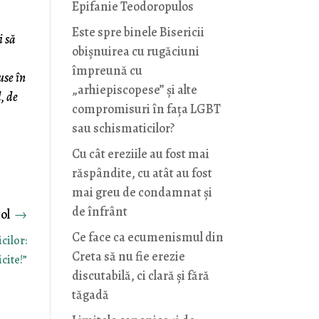
Epifanie Teodoropulos
Este spre binele Bisericii
i să
obișnuirea cu rugăciuni
împreună cu
use în
„arhiepiscopese” și alte
, de
compromisuri în fața LGBT
sau schismaticilor?
Cu cât ereziile au fost mai
răspândite, cu atât au fost
mai greu de condamnat și
de înfrânt
→
Ce face ca ecumenismul din
cilor:
Creta să nu fie erezie
cite!”
discutabilă, ci clară și fără
tăgadă