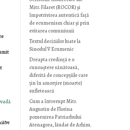
Mitr. Filaret (ROCOR) și
împotrivirea autentică față
de ecumenism chiar și prin
evitarea comuniunii
re
Textul deciziilor luate la
Sinodul V Ecumenic
țumit
Dreapta credință e o
cunoaștere sănătoasă,
t
diferită de concepțiile care
țin în amorțire (moarte)
sufletească
Cum a întrerupt Mitr.
ovadă
Augustin de Florina
pomenirea Patriarhului
către
Atenagora, lăudat de Arhim.