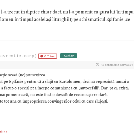
a trecut în diptice chiar dacă nu l-a pomenit cu gura lui în timpu
lomeu în timpul aceleiași liturghii)) pe schismaticul Epifanie ,ce
lavrentie-carp)
Author
Offline
19 octombrie 2019 22:23
ncționează (ne)pomenirea.
 pe Epifanie pentru că a slujit cu Bartolomeu, deci nu reprezintă musai o
, a făcut-o special pt a începe comuniunea cu „autocefalii”. Dar, pt că există
l mai pomenească, nu este încă o dovadă de recunoaștere clară.
 tot una cu împroprierea convingerilor celui cu care slujești.
fline