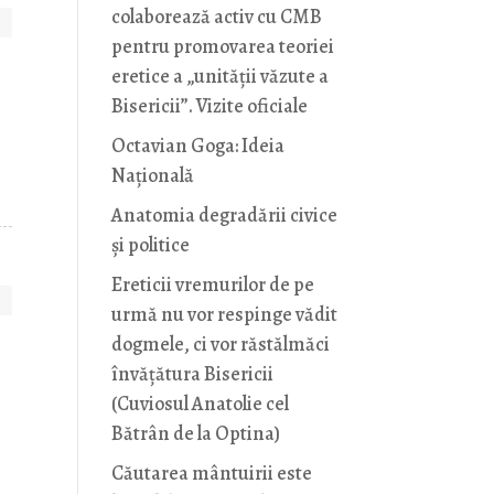
colaborează activ cu CMB
pentru promovarea teoriei
eretice a „unității văzute a
Bisericii”. Vizite oficiale
Octavian Goga: Ideia
Naţională
Anatomia degradării civice
și politice
Ereticii vremurilor de pe
urmă nu vor respinge vădit
dogmele, ci vor răstălmăci
învățătura Bisericii
(Cuviosul Anatolie cel
Bătrân de la Optina)
Căutarea mântuirii este