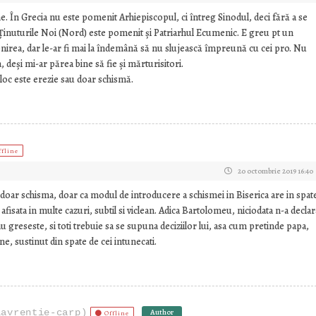
În Grecia nu este pomenit Arhiepiscopul, ci întreg Sinodul, deci fără a se
nuturile Noi (Nord) este pomenit și Patriarhul Ecumenic. E greu pt un
irea, dar le-ar fi mai la îndemână să nu slujească împreună cu cei pro. Nu
deși mi-ar părea bine să fie și mărturisitori.
jloc este erezie sau doar schismă.
ffline
20 octombrie 2019 16:40
 doar schisma, doar ca modul de introducere a schismei in Biserica are in spat
afisata in multe cazuri, subtil si viclean. Adica Bartolomeu, niciodata n-a declar
u greseste, si toti trebuie sa se supuna deciziilor lui, asa cum pretinde papa,
ne, sustinut din spate de cei intunecati.
lavrentie-carp)
Author
Offline