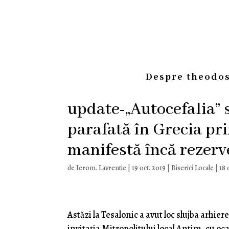
Despre theodos
update-„Autocefalia” 
parafată în Grecia pri
manifestă încă rezerv
de
Ierom. Lavrentie
|
19 oct. 2019
|
Biserici Locale
|
18 
Astăzi la Tesalonic a avut loc slujba arhie
invitația Mitropolitului local Antim, cu o