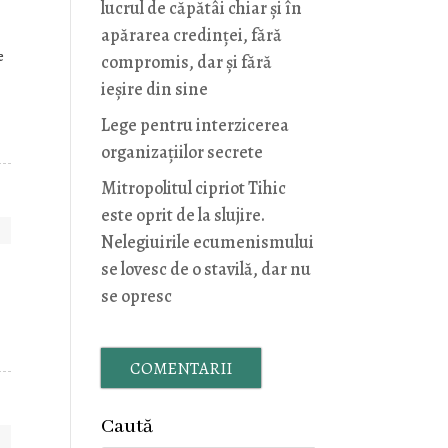
lucrul de căpătâi chiar și în
apărarea credinței, fără
e
compromis, dar și fără
ieșire din sine
Lege pentru interzicerea
organizaţiilor secrete
Mitropolitul cipriot Tihic
este oprit de la slujire.
Nelegiuirile ecumenismului
se lovesc de o stavilă, dar nu
se opresc
COMENTARII
Caută