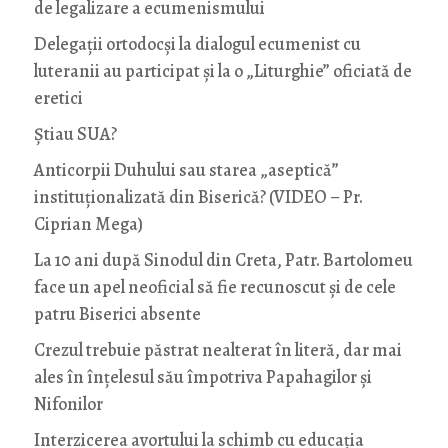
de legalizare a ecumenismului
Delegații ortodocși la dialogul ecumenist cu
luteranii au participat și la o „Liturghie” oficiată de
eretici
Știau SUA?
Anticorpii Duhului sau starea „aseptică”
instituționalizată din Biserică? (VIDEO – Pr.
Ciprian Mega)
La 10 ani după Sinodul din Creta, Patr. Bartolomeu
face un apel neoficial să fie recunoscut și de cele
patru Biserici absente
Crezul trebuie păstrat nealterat în literă, dar mai
ales în înțelesul său împotriva Papahagilor și
Nifonilor
Interzicerea avortului la schimb cu educaţia