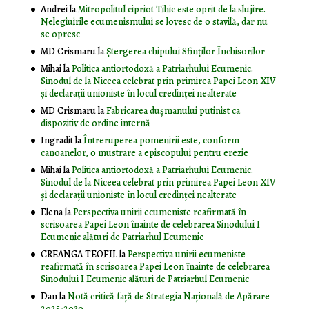
Andrei
la
Mitropolitul cipriot Tihic este oprit de la slujire.
Nelegiuirile ecumenismului se lovesc de o stavilă, dar nu
se opresc
MD Crismaru
la
Ştergerea chipului Sfinţilor Închisorilor
Mihai
la
Politica antiortodoxă a Patriarhului Ecumenic.
Sinodul de la Niceea celebrat prin primirea Papei Leon XIV
și declarații unioniste în locul credinței nealterate
MD Crismaru
la
Fabricarea dușmanului putinist ca
dispozitiv de ordine internă
Ingradit
la
Întreruperea pomenirii este, conform
canoanelor, o mustrare a episcopului pentru erezie
Mihai
la
Politica antiortodoxă a Patriarhului Ecumenic.
Sinodul de la Niceea celebrat prin primirea Papei Leon XIV
și declarații unioniste în locul credinței nealterate
Elena
la
Perspectiva unirii ecumeniste reafirmată în
scrisoarea Papei Leon înainte de celebrarea Sinodului I
Ecumenic alături de Patriarhul Ecumenic
CREANGA TEOFIL
la
Perspectiva unirii ecumeniste
reafirmată în scrisoarea Papei Leon înainte de celebrarea
Sinodului I Ecumenic alături de Patriarhul Ecumenic
Dan
la
Notă critică faţă de Strategia Naţională de Apărare
2025-2030