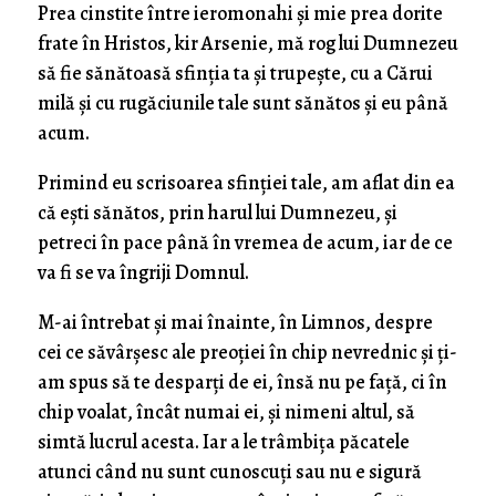
Prea cinstite între ieromonahi și mie prea dorite
frate în Hristos, kir Arsenie, mă rog lui Dumnezeu
să fie sănătoasă sfinția ta și trupește, cu a Cărui
milă și cu rugăciunile tale sunt sănătos și eu până
acum.
Primind eu scrisoarea sfinției tale, am aflat din ea
că ești sănătos, prin harul lui Dumnezeu, și
petreci în pace până în vremea de acum, iar de ce
va fi se va îngriji Domnul.
M-ai întrebat și mai înainte, în Limnos, despre
cei ce săvârșesc ale preoției în chip nevrednic și ți-
am spus să te desparți de ei, însă nu pe față, ci în
chip voalat, încât numai ei, și nimeni altul, să
simtă lucrul acesta. Iar a le trâmbița păcatele
atunci când nu sunt cunoscuți sau nu e sigură