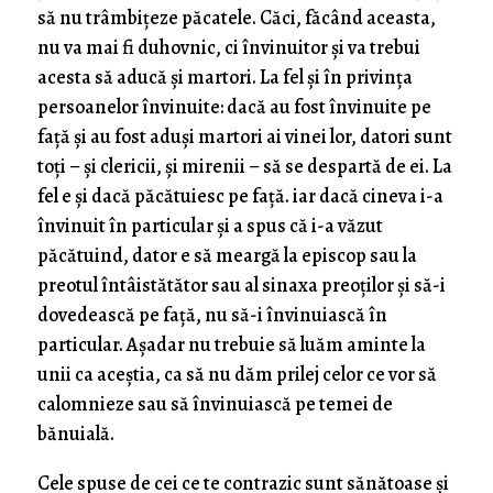
să nu trâmbițeze păcatele. Căci, făcând aceasta,
nu va mai fi duhovnic, ci învinuitor și va trebui
acesta să aducă și martori. La fel și în privința
persoanelor învinuite: dacă au fost învinuite pe
față și au fost aduși martori ai vinei lor, datori sunt
toți – și clericii, și mirenii – să se despartă de ei. La
fel e și dacă păcătuiesc pe față. iar dacă cineva i-a
învinuit în particular și a spus că i-a văzut
păcătuind, dator e să meargă la episcop sau la
preotul întâistătător sau al sinaxa preoților și să-i
dovedească pe față, nu să-i învinuiască în
particular. Așadar nu trebuie să luăm aminte la
unii ca aceștia, ca să nu dăm prilej celor ce vor să
calomnieze sau să învinuiască pe temei de
bănuială.
Cele spuse de cei ce te contrazic sunt sănătoase și