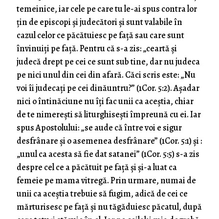
temeinice, iar cele pe care tu le-ai spus contra lor
țin de episcopi și judecători și sunt valabile în
cazul celor ce păcătuiesc pe față sau care sunt
învinuiți pe față. Pentru că s-a zis: „ceartă și
judecă drept pe cei ce sunt sub tine, dar nu judeca
pe nici unul din cei din afară. Căci scris este: „Nu
voi îi judecați pe cei dinăuntru?” (1Cor. 5:2). Așadar
nici o întinăciune nu îți fac unii ca aceștia, chiar
de te nimerești să liturghisești împreună cu ei. Iar
spus Apostolului: „se aude că între voi e sigur
desfrânare și o asemenea desfrânare” (1Cor. 5:1) și :
„unul ca acesta să fie dat satanei” (1Cor. 5:5) s-a zis
despre cel ce a păcătuit pe față și și-a luat ca
femeie pe mama vitregă. Prin urmare, numai de
unii ca aceștia trebuie să fugim, adică de cei ce
mărturisesc pe față și nu tăgăduiesc păcatul, după