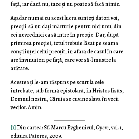
față, iar dacă nu, tace și nu poate să facă nimic.
Așadar numai cu acest lucru sunteți datori voi,
preoții: să nu dați mărturie pentru nici unul din
cei nevrednici ca să intre în preoție. Dar, după
primirea preoției, totul trebuie lăsat pe seama
conștiinței celui preoțit, în afară de cazul în care
are învinuitori pe față, care vor să-l mustre la
arătare.
Acestea ți le-am răspuns pe scurt la cele
întrebate, sub formă epistolară, în Hristos Iisus,
Domnul nostru, Căruia se cuvine slava în vecii
vecilor. Amin.
[1]
Din cartea: Sf. Marcu Evghenicul,
Opere
, vol. 1,
editura Pateres, 2009.