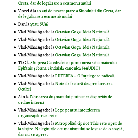
Creta, dar de legalizare a ecumenismului
Viorel A
la
10 ani de neacceptare a Sinodului din Creta, dar
de legalizare a ecumenismului
Dan
la
Știau SUA?
Vlad-Mihai Agache
la
Octavian Goga: Ideia Naţională
Vlad-Mihai Agache
la
Octavian Goga: Ideia Naţională
Vlad-Mihai Agache
la
Octavian Goga: Ideia Naţională
Vlad-Mihai Agache
la
Octavian Goga: Ideia Naţională
TLC
la
Sfințirea Catedralei cu pomenirea schismaticului
Epifanie și buna rânduială canonică [+AUDIO]
Vlad-Mihai Agache
la
PUTEREA – O înţelegere radicală
Vlad-Mihai Agache
la
Note de lectură despre lucrarea
Ocultei
Alin
la
Fabricarea dușmanului putinist ca dispozitiv de
ordine internă
Vlad-Mihai Agache
la
Lege pentru interzicerea
organizaţiilor secrete
Vlad-Mihai Agache
la
Mitropolitul cipriot Tihic este oprit de
la slujire. Nelegiuirile ecumenismului se lovesc de o stavilă,
dar nu se opresc