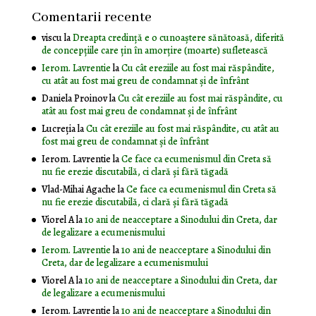
Comentarii recente
viscu
la
Dreapta credință e o cunoaștere sănătoasă, diferită
de concepțiile care țin în amorțire (moarte) sufletească
Ierom. Lavrentie
la
Cu cât ereziile au fost mai răspândite,
cu atât au fost mai greu de condamnat și de înfrânt
Daniela Proinov
la
Cu cât ereziile au fost mai răspândite, cu
atât au fost mai greu de condamnat și de înfrânt
Lucreția
la
Cu cât ereziile au fost mai răspândite, cu atât au
fost mai greu de condamnat și de înfrânt
Ierom. Lavrentie
la
Ce face ca ecumenismul din Creta să
nu fie erezie discutabilă, ci clară și fără tăgadă
Vlad-Mihai Agache
la
Ce face ca ecumenismul din Creta să
nu fie erezie discutabilă, ci clară și fără tăgadă
Viorel A
la
10 ani de neacceptare a Sinodului din Creta, dar
de legalizare a ecumenismului
Ierom. Lavrentie
la
10 ani de neacceptare a Sinodului din
Creta, dar de legalizare a ecumenismului
Viorel A
la
10 ani de neacceptare a Sinodului din Creta, dar
de legalizare a ecumenismului
Ierom. Lavrentie
la
10 ani de neacceptare a Sinodului din