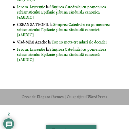
Ierom. Lavrentie
la
Sfințirea Catedralei cu pomenirea
schismaticului Epifanie și buna rânduială canonică
[+AUDIO]
CREANGA TEOFIL
la
Sfințirea Catedralei cu pomenirea
schismaticului Epifanie și buna rânduială canonică
[+AUDIO]
Vlad-Mihai Agache
la
Top 10 meta-trenduri ale decadei
Ierom. Lavrentie
la
Sfințirea Catedralei cu pomenirea
schismaticului Epifanie și buna rânduială canonică
[+AUDIO]
Creat de
Elegant Themes
| Cu sprijinul
WordPress
2