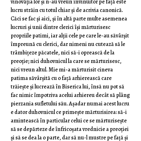
vinovăția lor și n-au vreun învinuitor pe față este
lucru străin cu totul chiar și de acrivia canonică.
Căci se fac și aici, și în altă parte multe asemenea
lucruri și unii dintre clerici își mărturisesc
propriile patimi, iar alții cele pe care le-au săvârșit
împreună cu clerici, dar nimeni nu cutează să le
trâmbițeze păcatele, nici să-i oprească de la
preoție; nici duhovnicul la care se mărturisesc,
nici vreun altul. Mie mi-a mărturisit cineva
patima săvârșită cu o față arhierească care
trăiește și lucrează în Biserica lui, însă nu pot să
fac nimic împotriva acelui arhiereu decât să plâng
pierzania sufletului său. Așadar numai acest lucru
e dator duhovnicul ce primește mărturisirea: să-i
amintească în particular celui ce se mărturisește
să se depărteze de înfricoșata vrednicie a preoției
și să se dea la o parte, dar să nu-l mustre pe față și