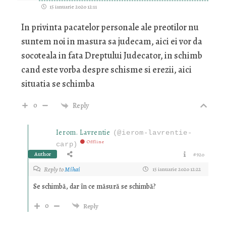
15 ianuarie 2020 12:11
In privinta pacatelor personale ale preotilor nu
suntem noi in masura sa judecam, aici ei vor da
socoteala in fata Dreptului Judecator, in schimb
cand este vorba despre schisme si erezii, aici
situatia se schimba
0
Reply
Ierom. Lavrentie
(@ierom-lavrentie-
Offline
carp)
Author
#920
Reply to
Mihai
15 ianuarie 2020 12:22
Se schimbă, dar în ce măsură se schimbă?
0
Reply