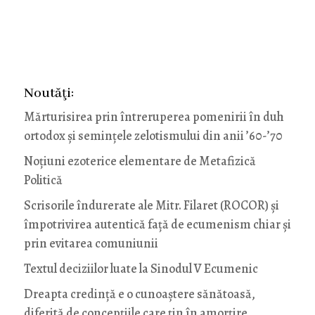
Noutăţi:
Mărturisirea prin întreruperea pomenirii în duh
ortodox și semințele zelotismului din anii ’60-’70
Noţiuni ezoterice elementare de Metafizică
Politică
Scrisorile îndurerate ale Mitr. Filaret (ROCOR) și
împotrivirea autentică față de ecumenism chiar și
prin evitarea comuniunii
Textul deciziilor luate la Sinodul V Ecumenic
Dreapta credință e o cunoaștere sănătoasă,
diferită de concepțiile care țin în amorțire