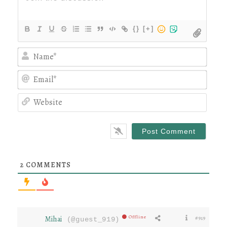
{}
[+]
Nam
Emai
Webs
2
COMMENTS
Offline
Mihai
#919
(@guest_919)