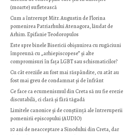
(moarte) sufletească
Cum a întrerupt Mitr. Augustin de Florina
pomenirea Patriarhului Atenagora, lăudat de
Arhim. Epifanie Teodoropulos
Este spre binele Bisericii obișnuirea cu rugăciuni
împreună cu „arhiepiscopese” și alte
compromisuri în fața LGBT sau schismaticilor?
Cu cât ereziile au fost mai răspândite, cu atât au
fost mai greu de condamnat și de înfrânt
Ce face ca ecumenismul din Creta să nu fie erezie
discutabilă, ci clară și fără tăgadă
Limitele canonice și de conștiință ale întreruperii
pomenirii episcopului (AUDIO)
10 ani de neacceptare a Sinodului din Creta, dar