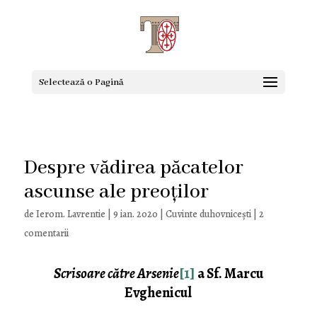
Selectează o Pagină
Despre vădirea păcatelor
ascunse ale preoților
de
Ierom. Lavrentie
|
9 ian. 2020
|
Cuvinte duhovnicești
|
2
comentarii
Scrisoare către Arsenie
[1]
a Sf. Marcu
Evghenicul