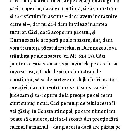
care totuși stăruie în el. Iar pe ceilalți mia degrabă
să-i acoperim, dacă e cu putință, și să-i mustrăm
și să-i sfătuim în ascuns – dacă avem îndrăznire
către ei –, dar nu să-i dăm în vileag înaintea
tuturor. Căci, dacă acoperim păcatul, și
Dumnezeu le acoperă pe ale noastre, dar, dacă
vom trâmbița păcatul fratelui, și Dumnezeu le va
trâmbița pe ale noastre (cf. Mt. 6:14-15). Căci
pentru aceștia s-au scris și cuvintele pe care le-ai
invocat, ca, citindu-le și fiind mustrați de
conștiință, să se depărteze de slujba înfricoșată a
preoției, dar nu pentru noi s-au scris, ca să-i
judecăm și să-i oprim de la preoție pe cei ce nu
sunt supuși nouă. Căci pe mulți de felul acesta îi
vei găsi și în Constantinopol, pe care nimeni nu
poate să-i judece, nici să-i scoată din preoție fără
numai Patriarhul – dar și acesta dacă are pârâși pe