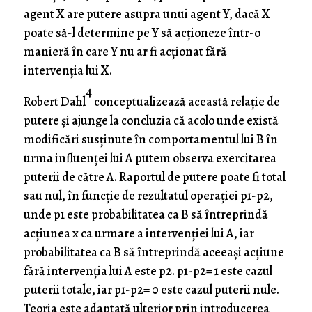
agent X are putere asupra unui agent Y, dacă X
poate să-l determine pe Y să acţioneze într-o
manieră în care Y nu ar fi acţionat fără
intervenţia lui X.
4
Robert Dahl
conceptualizează această relaţie de
putere şi ajunge la concluzia că acolo unde există
modificări susţinute în comportamentul lui B în
urma influenţei lui A putem observa exercitarea
puterii de către A. Raportul de putere poate fi total
sau nul, în funcţie de rezultatul operaţiei p1-p2,
unde p1 este probabilitatea ca B să întreprindă
acţiunea x ca urmare a intervenţiei lui A, iar
probabilitatea ca B să întreprindă aceeaşi acţiune
fără intervenţia lui A este p2. p1-p2= 1 este cazul
puterii totale, iar p1-p2= 0 este cazul puterii nule.
Teoria este adaptată ulterior prin introducerea