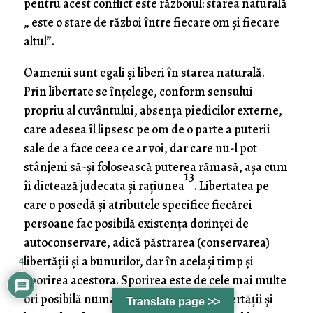
pentru acest conflict este războiul: starea naturală
„ este o stare de război între fiecare om şi fiecare
altul”.
Oamenii sunt egali şi liberi în starea naturală.
Prin libertate se înţelege, conform sensului
propriu al cuvântului, absenţa piedicilor externe,
care adesea îl lipsesc pe om de o parte a puterii
sale de a face ceea ce ar voi, dar care nu-l pot
stânjeni să-şi folosească puterea rămasă, aşa cum
13
îi dictează judecata şi raţiunea
. Libertatea pe
care o posedă şi atributele specifice fiecărei
persoane fac posibilă existenţa dorinţei de
autoconservare, adică păstrarea (conservarea)
libertăţii şi a bunurilor, dar în acelaşi timp şi
4
sporirea acestora. Sporirea este de cele mai multe
ori posibilă numai prin împuţinarea libertăţii şi
Translate page >>