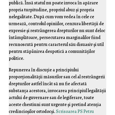
publică. Însă statul nu poate invoca în apărare
propria turpitudine, propriul abuz şi propria
nelegalitate. După cum vom vedea în cele ce
urmează, controlul opiniilor, cenzura libertăţii de
expresie şi restrângerea drepturilor nu sunt deloc
întâmplătoare, persecutarea marginalilor fiind
recunoscută pentru caracterul său disuasiv şi util
pentru stăpânirea despotică a comunităţilor
politice.
Repunerea în discuţie a principiului
proporţionalităţii măsurilor sau cel al restrângerii
drepturilor astfel încât să nu fie afectată
substanţa acestora, invocarea principiul legalităţii
actului de guvernare sau de legiferare, toate
aceste chestiuni sunt urgente şi pretind atenţia
credincioşilor ortodocşi.
Scrisoarea PS Petru