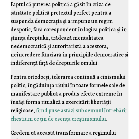
Faptul că puterea politică a găsit în criza de
sănătate politică pretextul perfect pentru a
suspenda democraţia şi a impune un regim
despotic, fără corespondent în logica politică şi în
ştiinţa dreptului, trădează mentalitatea
nedemocratică şi autoritaristă a acestora,
neîncredere funciară în principiile democratice şi
indiferenţă faţă de drepturile omului.
Pentru ortodocşi, tolerarea continuă a cinismului
politic, îngăduinţa răului în toate formele sale de
manifestare publică a produs efecte extreme în
însăşi forma ritualică a exercitării libertăţii
religioase,
fiind puse astăzi sub semnul întrebării
chestiuni ce ţin de esenţa creştinismului
.
Credem că această transformare a regimului