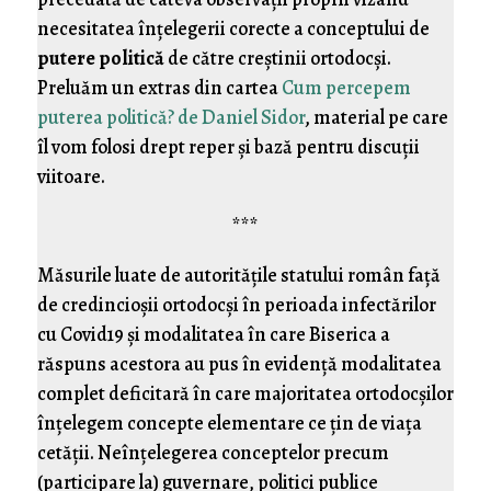
necesitatea înţelegerii corecte a conceptului de
putere politică
de către creştinii ortodocşi.
Preluăm un extras din cartea
Cum percepem
puterea politică? de Daniel Sidor
, material pe care
îl vom folosi drept reper şi bază pentru discuţii
viitoare.
***
Măsurile luate de autorităţile statului român faţă
de credincioşii ortodocşi în perioada infectărilor
cu Covid19 şi modalitatea în care Biserica a
răspuns acestora au pus în evidenţă modalitatea
complet deficitară în care majoritatea ortodocşilor
înţelegem concepte elementare ce ţin de viaţa
cetăţii. Neînţelegerea conceptelor precum
(participare la) guvernare, politici publice