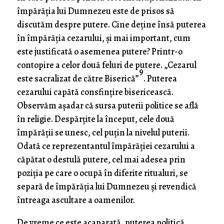
împărăţia lui Dumnezeu este de prisos să
discutăm despre putere. Cine deţine însă puterea
în împărăţia cezarului, şi mai important, cum
este justificată o asemenea putere? Printr-o
contopire a celor două feluri de putere. „Cezarul
9
este sacralizat de către Biserică”
. Puterea
cezarului capătă consfinţire bisericească.
Observăm aşadar că sursa puterii politice se află
în religie. Despărţite la început, cele două
împărăţii se unesc, cel puţin la nivelul puterii.
Odată ce reprezentantul împărăţiei cezarului a
căpătat o destulă putere, cel mai adesea prin
poziţia pe care o ocupă în diferite ritualuri, se
separă de împărăţia lui Dumnezeu şi revendică
întreaga ascultare a oamenilor.
De vreme ce este acaparată, puterea politică