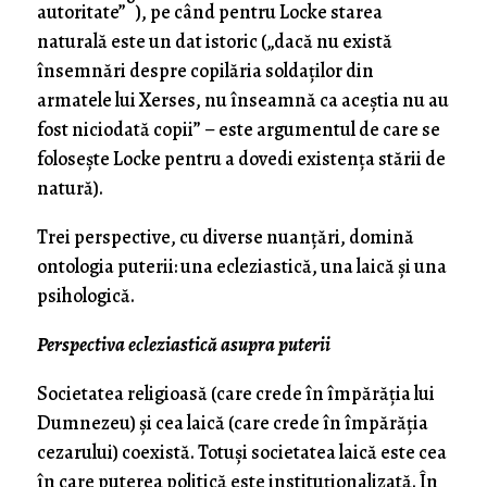
autoritate”
), pe când pentru Locke starea
naturală este un dat istoric („dacă nu există
însemnări despre copilăria soldaţilor din
armatele lui Xerses, nu înseamnă ca aceştia nu au
fost niciodată copii” – este argumentul de care se
foloseşte Locke pentru a dovedi existenţa stării de
natură).
Trei perspective, cu diverse nuanţări, domină
ontologia puterii: una ecleziastică, una laică şi una
psihologică.
Perspectiva ecleziastică asupra puterii
Societatea religioasă (care crede în împărăţia lui
Dumnezeu) şi cea laică (care crede în împărăţia
cezarului) coexistă. Totuşi societatea laică este cea
în care puterea politică este instituţionalizată. În