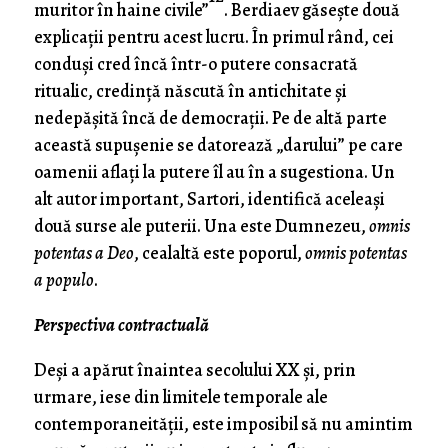
muritor în haine civile”
. Berdiaev găseşte două
explicaţii pentru acest lucru. În primul rând, cei
conduşi cred încă într-o putere consacrată
ritualic, credinţă născută în antichitate şi
nedepăşită încă de democraţii. Pe de altă parte
această supuşenie se datorează „darului” pe care
oamenii aflaţi la putere îl au în a sugestiona. Un
alt autor important, Sartori, identifică aceleaşi
două surse ale puterii. Una este Dumnezeu,
omnis
potentas a Deo
, cealaltă este poporul,
omnis potentas
a populo
.
Perspectiva contractuală
Deşi a apărut înaintea secolului XX şi, prin
urmare, iese din limitele temporale ale
contemporaneităţii, este imposibil să nu amintim