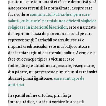
politic nu este temporară ci că este definitivă şi că
aşteptarea revenirii la normalitate, despre care
face vorbire
comunicatul Patriarhiei prin care
salută „cu bucurie” permisiunea oficierii slujbelor
religioase în interiorul bisericilor
, este o naivitate
de neprimit. Iluzia de parteneriat social pe care
reprezentanţii Patriarhli se străduiesc să o
impună credincioşilor este mai batjocoritoare
decât chiar acţiunile factorului politic. Avem de-a
face cu o reacţie tipică a victimei care
îndreptăţeşte atitudinea agresoare, reacţie care,
din păcate, nu prevesteşte nimic bun şi care
invită
abuzuri şi mai jignitoare,
care sunt uşor de
anticipat
.
În spaţiul online ortodox, prin forţa
împrejurărilor, s-a făcut vorbire în această