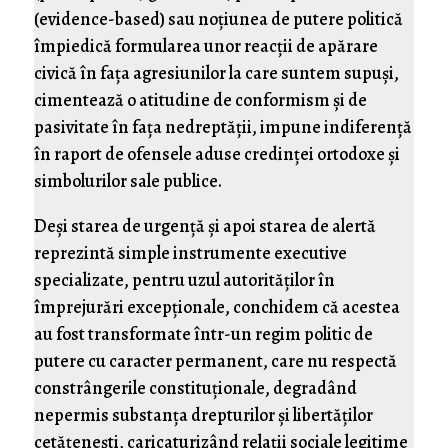
(evidence-based) sau noţiunea de putere politică
împiedică formularea unor reacţii de apărare
civică în faţa agresiunilor la care suntem supuşi,
cimentează o atitudine de conformism şi de
pasivitate în faţa nedreptăţii, impune indiferenţă
în raport de ofensele aduse credinţei ortodoxe şi
simbolurilor sale publice.
Deşi starea de urgenţă şi apoi starea de alertă
reprezintă simple instrumente executive
specializate, pentru uzul autorităţilor în
împrejurări excepţionale, conchidem că acestea
au fost transformate într-un regim politic de
putere cu caracter permanent, care nu respectă
constrângerile constituţionale, degradând
nepermis substanţa drepturilor şi libertăţilor
cetăţeneşti, caricaturizând relaţii sociale legitime