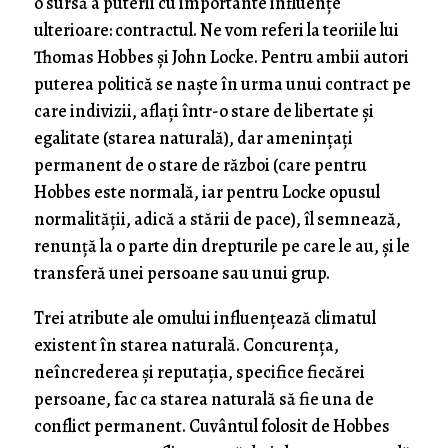
o sursă a puterii cu importante influenţe
ulterioare: contractul. Ne vom referi la teoriile lui
Thomas Hobbes şi John Locke. Pentru ambii autori
puterea politică se naşte în urma unui contract pe
care indivizii, aflaţi într-o stare de libertate şi
egalitate (starea naturală), dar ameninţaţi
permanent de o stare de război (care pentru
Hobbes este normală, iar pentru Locke opusul
normalităţii, adică a stării de pace), îl semnează,
renunţă la o parte din drepturile pe care le au, şi le
transferă unei persoane sau unui grup.
Trei atribute ale omului influenţează climatul
existent în starea naturală. Concurenţa,
neîncrederea şi reputaţia, specifice fiecărei
persoane, fac ca starea naturală să fie una de
conflict permanent. Cuvântul folosit de Hobbes