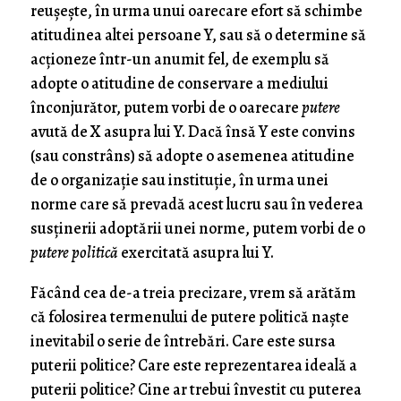
reuşeşte, în urma unui oarecare efort să schimbe
atitudinea altei persoane Y, sau să o determine să
acţioneze într-un anumit fel, de exemplu să
adopte o atitudine de conservare a mediului
înconjurător, putem vorbi de o oarecare
putere
avută de X asupra lui Y. Dacă însă Y este convins
(sau constrâns) să adopte o asemenea atitudine
de o organizaţie sau instituţie, în urma unei
norme care să prevadă acest lucru sau în vederea
susţinerii adoptării unei norme, putem vorbi de o
putere politică
exercitată asupra lui Y.
Făcând cea de-a treia precizare, vrem să arătăm
că folosirea termenului de putere politică naşte
inevitabil o serie de întrebări. Care este sursa
puterii politice? Care este reprezentarea ideală a
puterii politice? Cine ar trebui învestit cu puterea