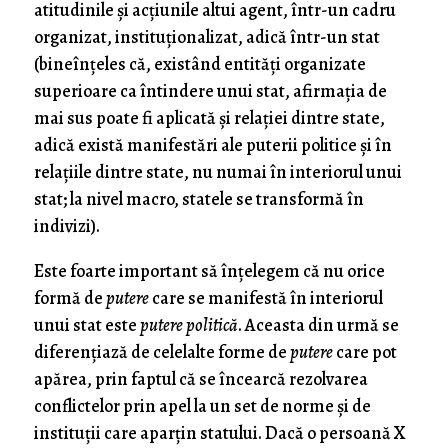
atitudinile şi acţiunile altui agent, într-un cadru
organizat, instituţionalizat, adică într-un stat
(bineînţeles că, existând entităţi organizate
superioare ca întindere unui stat, afirmaţia de
mai sus poate fi aplicată şi relaţiei dintre state,
adică există manifestări ale puterii politice şi în
relaţiile dintre state, nu numai în interiorul unui
stat; la nivel macro, statele se transformă în
indivizi).
Este foarte important să înţelegem că nu orice
formă de
putere
care se manifestă în interiorul
unui stat este
putere politică
. Aceasta din urmă se
diferenţiază de celelalte forme de
putere
care pot
apărea, prin faptul că se încearcă rezolvarea
conflictelor prin apel la un set de norme şi de
instituţii care aparţin statului. Dacă o persoană X