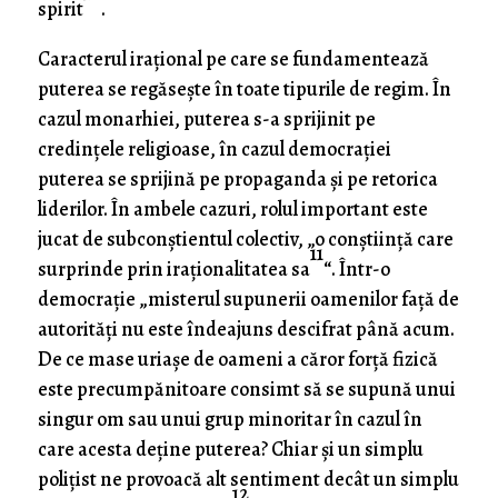
spirit
.
Caracterul iraţional pe care se fundamentează
puterea se regăseşte în toate tipurile de regim. În
cazul monarhiei, puterea s-a sprijinit pe
credinţele religioase, în cazul democraţiei
puterea se sprijină pe propaganda şi pe retorica
liderilor. În ambele cazuri, rolul important este
jucat de subconştientul colectiv, „o conştiinţă care
11
surprinde prin iraţionalitatea sa
“. Într-o
democraţie „misterul supunerii oamenilor faţă de
autorităţi nu este îndeajuns descifrat până acum.
De ce mase uriaşe de oameni a căror forţă fizică
este precumpănitoare consimt să se supună unui
singur om sau unui grup minoritar în cazul în
care acesta deţine puterea? Chiar şi un simplu
poliţist ne provoacă alt sentiment decât un simplu
12