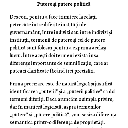
Putere şi putere politică
Deseori, pentru a face trimitere la relaţii
petrecute între diferite instituţii de
guvernământ, între indivizi sau între indivizi şi
instituţii, termenii de putere şi cel de putere
politică sunt folosiţi pentru a exprima acelaşi
lucru. Între aceşti doi termeni există însă
diferenţe importante de semnificaţie, care ar
putea fi clarificate făcând trei precizări.
Prima precizare este de natură logică şi justifică
identificarea „puterii” şi a „puterii politice” ca doi
termeni diferiţi. Dacă aruncăm o simplă privire,
dar în manieră logicistă, aspra termenilor
„putere” şi „putere politică”, vom sesiza diferenţa
semantică printr-o diferenţă de proprietăţi.