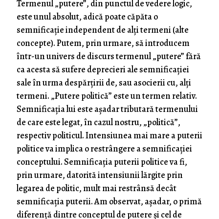
Termenul „putere”, din punctul de vedere logic,
este unul absolut, adică poate căpăta o
semnificaţie independent de alţi termeni (alte
concepte). Putem, prin urmare, să introducem
într-un univers de discurs termenul „putere” fără
ca acesta să sufere deprecieri ale semnificaţiei
sale în urma despărţirii de, sau asocierii cu, alţi
termeni. „Putere politică” este un termen relativ.
Semnificaţia lui este aşadar tributară termenului
de care este legat, în cazul nostru, „politică”,
respectiv politicul. Intensiunea mai mare a puterii
politice va implica o restrângere a semnificaţiei
conceptului. Semnificaţia puterii politice va fi,
prin urmare, datorită intensiunii lărgite prin
legarea de politic, mult mai restrânsă decât
semnificaţia puterii. Am observat, aşadar, o primă
diferenţă dintre conceptul de putere şi cel de