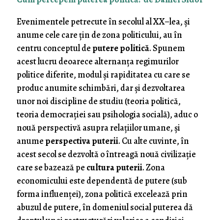
Evenimentele petrecute în secolul al XX–lea, şi
anume cele care ţin de zona politicului, au în
centru conceptul de
putere politică
. Spunem
acest lucru deoarece alternanţa regimurilor
politice diferite, modul şi rapiditatea cu care se
produc anumite schimbări, dar şi dezvoltarea
unor noi discipline de studiu (teoria politică,
teoria democraţiei sau psihologia socială), aduc o
nouă perspectivă asupra relaţiilor umane, şi
anume
perspectiva puterii
. Cu alte cuvinte, în
acest secol se dezvoltă o întreagă nouă civilizaţie
care se bazează pe
cultura puterii
. Zona
economicului este dependentă de putere (sub
forma influenţei), zona politică excelează prin
abuzul de putere, în domeniul social puterea dă