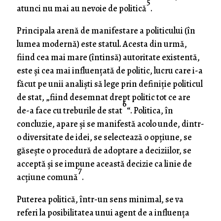
5
atunci nu mai au nevoie de politică
.
Principala arenă de manifestare a politicului (în
lumea modernă) este statul. Acesta din urmă,
fiind cea mai mare (întinsă) autoritate existentă,
este şi cea mai influenţată de politic, lucru care i-a
făcut pe unii analişti să lege prin definiţie politicul
de stat, „fiind desemnat drept politic tot ce are
6
de-a face cu treburile de stat
“. Politica, în
concluzie, apare şi se manifestă acolo unde, dintr-
o diversitate de idei, se selectează o opţiune, se
găseşte o procedură de adoptare a deciziilor, se
acceptă şi se impune această decizie ca linie de
7
acţiune comună
.
Puterea politică, într-un sens minimal, se va
referi la posibilitatea unui agent de a influenţa