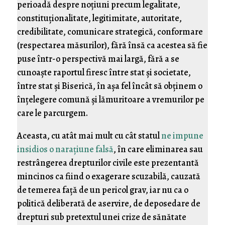
perioadă despre noţiuni precum legalitate,
constituţionalitate, legitimitate, autoritate,
credibilitate, comunicare strategică, conformare
(respectarea măsurilor), fără însă ca acestea să fie
puse într-o perspectivă mai largă, fără a se
cunoaşte raportul firesc între stat şi societate,
între stat şi Biserică, în aşa fel încât să obţinem o
înţelegere comună şi lămuritoare a vremurilor pe
care le parcurgem.
Aceasta, cu atât mai mult cu cât statul
ne impune
insidios o naraţiune falsă
, în care eliminarea sau
restrângerea drepturilor civile este prezentantă
mincinos ca fiind o exagerare scuzabilă, cauzată
de temerea faţă de un pericol grav, iar nu ca o
politică deliberată de aservire, de deposedare de
drepturi sub pretextul unei crize de sănătate