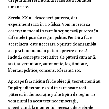
dreptul unei restructurări valorice a condiţiei
umane etc.
Secolul XX nu descoperă puterea, dar
experimentează în a o folosi. Vom încerca să
observăm modul în care funcţionează puterea în
diferitele tipuri de regim politic. Pentru a face
acest lucru, este necesară o privire de ansamblu
asupra fenomenului puterii, privire care să
includă concepte corelative ale puterii cum ar fi:
stat, suveranitate, autonomie, legitimitate,
libertăţi politice, consens, toleranţă etc.
Aproape fără niciun fel de obiecţii, teoreticienii au
împărţit dihotomic solul în care poate rodi
puterea în democraţie şi alte tipuri de regim. Le
vom numi în acest text nedemocraţii,
specificând, la momentul necesar, deosebirile