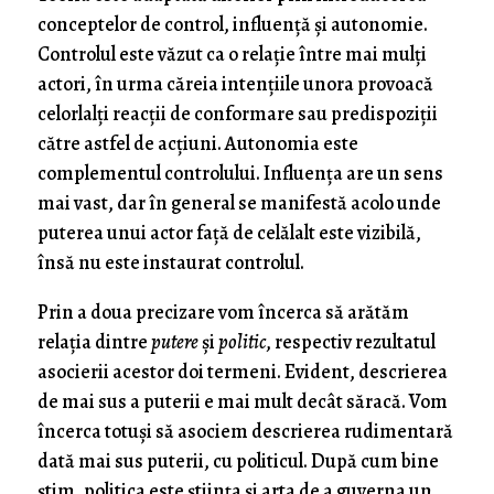
conceptelor de control, influenţă şi autonomie.
Controlul este văzut ca o relaţie între mai mulţi
actori, în urma căreia intenţiile unora provoacă
celorlalţi reacţii de conformare sau predispoziţii
către astfel de acţiuni. Autonomia este
complementul controlului. Influenţa are un sens
mai vast, dar în general se manifestă acolo unde
puterea unui actor faţă de celălalt este vizibilă,
însă nu este instaurat controlul.
Prin a doua precizare vom încerca să arătăm
relaţia dintre
putere
şi
politic
, respectiv rezultatul
asocierii acestor doi termeni. Evident, descrierea
de mai sus a puterii e mai mult decât săracă. Vom
încerca totuşi să asociem descrierea rudimentară
dată mai sus puterii, cu politicul. După cum bine
ştim, politica este ştiinţa şi arta de a guverna un