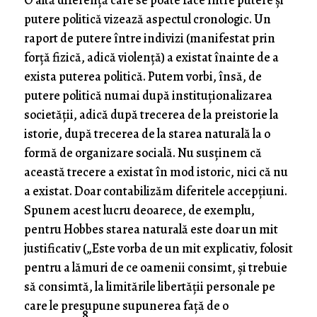
O altă diferenţă care se poate face între putere şi
putere politică vizează aspectul cronologic. Un
raport de putere între indivizi (manifestat prin
forţă fizică, adică violenţă) a existat înainte de a
exista puterea politică. Putem vorbi, însă, de
putere politică numai după instituţionalizarea
societăţii, adică după trecerea de la preistorie la
istorie, după trecerea de la starea naturală la o
formă de organizare socială. Nu susţinem că
această trecere a existat în mod istoric, nici că nu
a existat. Doar contabilizăm diferitele accepţiuni.
Spunem acest lucru deoarece, de exemplu,
pentru Hobbes starea naturală este doar un mit
justificativ („Este vorba de un mit explicativ, folosit
pentru a lămuri de ce oamenii consimt, şi trebuie
să consimtă, la limitările libertăţii personale pe
care le presupune supunerea faţă de o
8