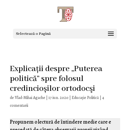
Selectează o Pagină
Explicații despre „Puterea
politică” spre folosul
credincioșilor ortodocşi
de
Vlad-Mihai Agache
|
17 iun. 2020
|
Educaţie Politică
|
4
comentarii
Propunem o lectură de întindere medie care e
precedată de câteva observaţii proprii vizând