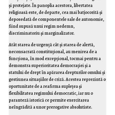
şi protejate. În panoplia acestora, libertatea
religioasă este, de departe, cea mai batjocorită şi
deposedată de componentele sale de autonomie,
fiind supusă unui regim nedemn,
discriminatoriu şi marginalizator.
Atât starea de urgenţă cât şi starea de alertă,
neconsacrată constituţional, au menirea de a
funcţiona, în mod excepţional, tocmai pentru a
demonstra superioritatea democraţiei şi a
statului de drept în apărarea drepturilor omului şi
gestiunea situaţiilor de criză. Acestea reprezintă o
oportunitate de a reafirma supleţea şi
flexibilitatea regimului democratic, iar nu o
paranteză istorică ce permite exercitarea
neîngrădită a unor prerogative absolutiste.