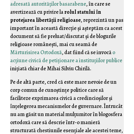
adresată autorităţilor basarabene
, în care se
avertizează cu privire la
rolul statului în
protejarea libertăţii religioase
, reprezintă un pas
important în această direcţie şi aşteptăm ca acest
document să fie preluat/discutat şi de blogurile
religioase româneşti, mai cu seamă de
Mărturisirea Ortodoxă
, dat fiind că se invocă
o
acţiune civică de petiţionare a instituţiilor publice
iniţiată chiar de Mihai Silviu Chirilă.
Pe de altă parte, cred că este mare nevoie de un
corp comun de cunoştinţe politice care să
faciliteze exprimarea civică a credincioşilor şi
înţelegerea mecanismelor de guvernare. Întrucât
nu am găsit un material mulţumitor în blogosfera
ortodoxă care să descrie într-o manieră
structurată chestiunile esenţiale ale acestei teme,