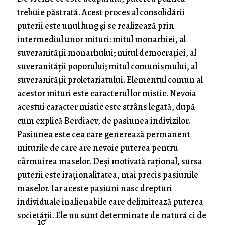
trebuie păstrată. Acest proces al consolidării
puterii este unul lung şi se realizează prin
intermediul unor mituri: mitul monarhiei, al
suveranităţii monarhului; mitul democraţiei, al
suveranităţii poporului; mitul comunismului, al
suveranităţii proletariatului. Elementul comun al
acestor mituri este caracterul lor mistic. Nevoia
acestui caracter mistic este strâns legată, după
cum explică Berdiaev, de pasiunea indivizilor.
Pasiunea este cea care generează permanent
miturile de care are nevoie puterea pentru
cârmuirea maselor. Deşi motivată raţional, sursa
puterii este iraţionalitatea, mai precis pasiunile
maselor. Iar aceste pasiuni nasc drepturi
individuale inalienabile care delimitează puterea
societăţii. Ele nu sunt determinate de natură ci de
10