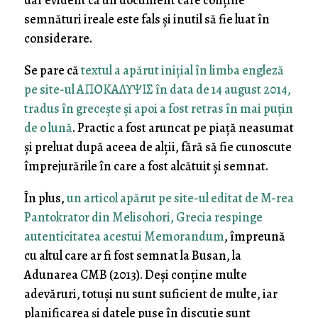
dar evident că un document care conține
semnături ireale este fals și inutil să fie luat în
considerare.
Se pare că
textul a apărut inițial în limba engleză
pe site-ul ΑΠΟΚΑΛΥΨΙΣ în data de 14 august 2014,
tradus în grecește și apoi a fost retras în mai puțin
de o lună
. Practic a fost aruncat pe piață neasumat
și preluat după aceea de alții, fără să fie cunoscute
împrejurările în care a fost alcătuit și semnat.
În plus,
un articol apărut pe site-ul editat de M-rea
Pantokrator din Melisohori, Grecia respinge
autenticitatea acestui Memorandum
, împreună
cu altul care ar fi fost semnat la Busan, la
Adunarea CMB (2013). Deși conține multe
adevăruri, totuși nu sunt suficient de multe, iar
planificarea și datele puse în discuție sunt