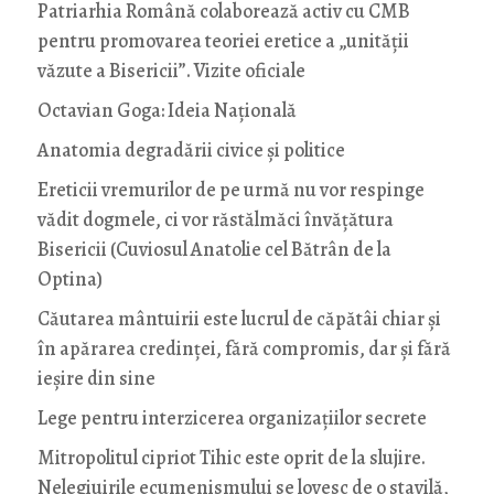
Patriarhia Română colaborează activ cu CMB
pentru promovarea teoriei eretice a „unității
văzute a Bisericii”. Vizite oficiale
Octavian Goga: Ideia Naţională
Anatomia degradării civice și politice
Ereticii vremurilor de pe urmă nu vor respinge
vădit dogmele, ci vor răstălmăci învățătura
Bisericii (Cuviosul Anatolie cel Bătrân de la
Optina)
Căutarea mântuirii este lucrul de căpătâi chiar și
în apărarea credinței, fără compromis, dar și fără
ieșire din sine
Lege pentru interzicerea organizaţiilor secrete
Mitropolitul cipriot Tihic este oprit de la slujire.
Nelegiuirile ecumenismului se lovesc de o stavilă,