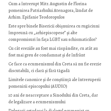
Cum a întrerupt Mitr. Augustin de Florina
pomenirea Patriarhului Atenagora, lăudat de
Arhim. Epifanie Teodoropulos
Este spre binele Bisericii obișnuirea cu rugăciuni
împreună cu „arhiepiscopese” și alte
compromisuri în fața LGBT sau schismaticilor?
Cu cât ereziile au fost mai răspândite, cu atât au
fost mai greu de condamnat și de înfrânt
Ce face ca ecumenismul din Creta să nu fie erezie
discutabilă, ci clară și fără tăgadă
Limitele canonice și de conștiință ale întreruperii
pomenirii episcopului (AUDIO)
10 ani de neacceptare a Sinodului din Creta, dar
de legalizare a ecumenismului
Delegații ortodocși la dialogul ecumenist cu