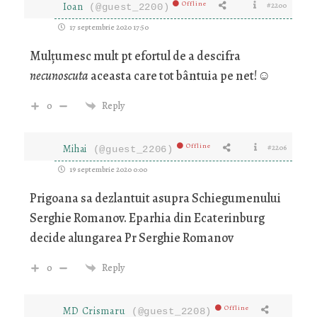
Offline
Ioan
#2200
(@guest_2200)
17 septembrie 2020 17:50
Mulțumesc mult pt efortul de a descifra
necunoscuta
aceasta care tot bântuia pe net!☺️
0
Reply
Offline
Mihai
#2206
(@guest_2206)
19 septembrie 2020 0:00
Prigoana sa dezlantuit asupra Schiegumenului
Serghie Romanov. Eparhia din Ecaterinburg
decide alungarea Pr Serghie Romanov
0
Reply
Offline
MD Crismaru
(@guest_2208)