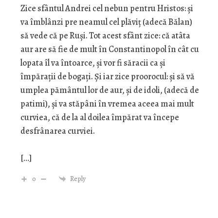
Zice sfântul Andrei cel nebun pentru Hristos: și
va îmblânzi pre neamul cel plăviț (adecă Bălan)
să vede că pe Ruși. Tot acest sfânt zice: că atâta
aur are să fie de mult în Constantinopol în cât cu
lopata îl va întoarce, și vor fi săracii ca și
împărații de bogați. Și iar zice proorocul: și să vă
umplea pământul lor de aur, și de idoli, (adecă de
patimi), și va stăpâni în vremea aceea mai mult
curviea, că de la al doilea împărat va începe
desfrânarea curviei.
[…]
0
Reply