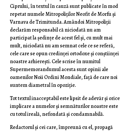
Ciprului, în textul în cauză sunt publicate în mod
repetat numele Mitropoliților Neofit de Morfu și
Varnava de Trimitunda. Amândoi Mitropoliții
declarăm responsabil că niciodată nu am
participat la ședințe de acest fel și, cu mult mai
mult, niciodată nu am semnat cele ce se referă,
cele care se opun credinței ortodoxe și conștiinței
noastre arhierești. Cele scrise în numitul
Supermemorandumul acesta sunt opinii ale
oamenilor Noii Ordini Mondiale, față de care noi
suntem diametral în opoziție.
Tot textul inacceptabil este lipsit de adevăr și orice
implicare a numelor și semnăturilor noastre este
cu totul ireală, nefondată și condamnabilă.
Redactorul și cei care, împreună cu el, propagă