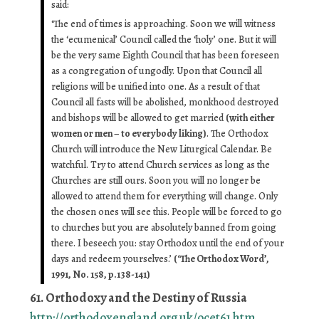
said:
‘The end of times is approaching. Soon we will witness
the ‘ecumenical’ Council called the ‘holy’ one. But it will
be the very same Eighth Council that has been foreseen
as a congregation of ungodly. Upon that Council all
religions will be unified into one. As a result of that
Council all fasts will be abolished, monkhood destroyed
and bishops will be allowed to get married
(with either
women or men – to everybody liking)
. The Orthodox
Church will introduce the New Liturgical Calendar. Be
watchful. Try to attend Church services as long as the
Churches are still ours. Soon you will no longer be
allowed to attend them for everything will change. Only
the chosen ones will see this. People will be forced to go
to churches but you are absolutely banned from going
there. I beseech you: stay Orthodox until the end of your
days and redeem yourselves.’
(‘The Orthodox Word’,
1991, No. 158, p.138-141)
61. Orthodoxy and the Destiny of Russia
http://orthodoxengland.org.uk/ocet61.htm