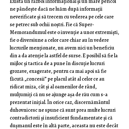
Există un război informațional și un mare pericol
ne pândește dacă ne luăm după informații
neverificate și să trecem cu vederea pe cele care
se petrec sub ochii noștri. Fie că Super-
Memorandumul este o invenție a unor extremiști,
fie o diversiune a celor care chiar au în vedere
lucrurile menționate, nu avem nici un beneficiu
din a da atenție la astfel de surse. E posibil să fie la
mijloc și tactica de a pune în discuție lucruri
grozave, exagerate, pentru ca mai apoi să fie
făcută „concesii” pe placul atât al celor ce au
ridicat miza, cât și al oamenilor de rând,
mulțumiți că nu se ajunge așa de rău cum s-a
prezentat inițial. În orice caz, discernământul
duhovnicesc ne spune că sunt prea multe lucruri
contradictorii și insuficient fundamentate și că
dușmanul este în altă parte, aceasta nu este decât