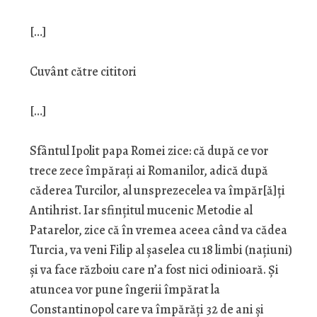
[…]
Cuvânt către cititori
[…]
Sfântul Ipolit papa Romei zice: că după ce vor
trece zece împărați ai Romanilor, adică după
căderea Turcilor, al unsprezecelea va împăr[ă]ți
Antihrist. Iar sfințitul mucenic Metodie al
Patarelor, zice că în vremea aceea când va cădea
Turcia, va veni Filip al șaselea cu 18 limbi (națiuni)
și va face războiu care n’a fost nici odinioară. Și
atuncea vor pune îngerii împărat la
Constantinopol care va împărăți 32 de ani și