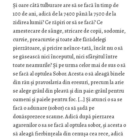
Și oare câtă tulburare are să se facă în timp de
100 de ani, adică de la 7400 până la 7500 de la
zidirea lumii? Ce răpiri or să se facă? Ce
amestecare de sânge, stricare de copii, sodomie,
curvie, preacurvie și toate alte fărădelegi
pierzătoare, și pricire neînce-tată, încât nu o să
se găsească nici începutul, nici sfârșitul între
toate neamurile? Și pe urma celor mai de sus o să
se facă al optulea Sobor. Acesta o să aleagă binele
din rău și pravoslavia din eresuri, precum la arie
se alege grâul din pleavă și din paie: grâul pentru
oameni și paiele pentru foc. […] Și atunci o sa se
facă o adunare (sobor) ca să șadă pe
douăsprezece scaune. Adică după pierzarea
agarenilor o sa se facă al optulea sobor, și acesta o
să aleagă fierbințeala din cenușa cea rece, adică