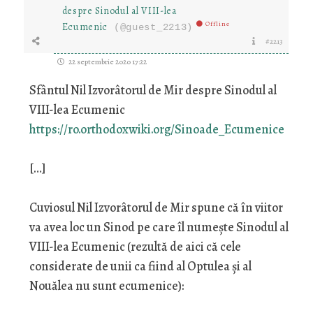
despre Sinodul al VIII-lea
Offline
Ecumenic
(@guest_2213)
#2213
22 septembrie 2020 17:22
Sfântul Nil Izvorâtorul de Mir despre Sinodul al
VIII-lea Ecumenic
https://ro.orthodoxwiki.org/Sinoade_Ecumenice
[…]
Cuviosul Nil Izvorâtorul de Mir spune că în viitor
va avea loc un Sinod pe care îl numește Sinodul al
VIII-lea Ecumenic (rezultă de aici că cele
considerate de unii ca fiind al Optulea și al
Nouălea nu sunt ecumenice):