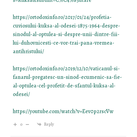
https://ortodoxinfo.ro/2017/01/24/profetia-
cuviosului-kuksa-al-odesei-1875-1964-despre-
sinodul-al-optulea-si-despre-unii-dintre-fiii-
lui-duhovnicesti-ce-vor-trai-pana-vremea-
antihristului/
https://ortodoxinfo.ro/2019/12/10/vaticanul-si-
fanarul-pregatesc-un-sinod-ecumenic-sa-fie-
al-optulea-cel-profetit-de-sfantul-kuksa-al-
odesei/
https://youtube.com/watch?v=Eev0p2rscVw
0
Reply