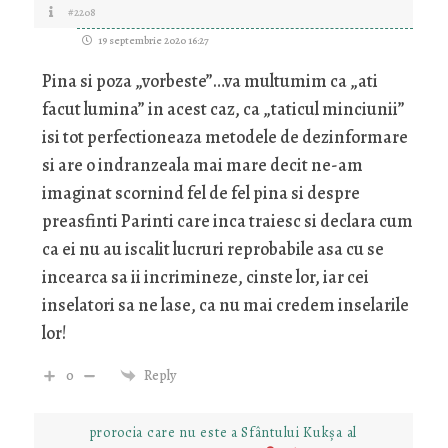
#2208
19 septembrie 2020 16:27
Pina si poza „vorbeste”…va multumim ca „ati
facut lumina” in acest caz, ca „taticul minciunii”
isi tot perfectioneaza metodele de dezinformare
si are o indranzeala mai mare decit ne-am
imaginat scornind fel de fel pina si despre
preasfinti Parinti care inca traiesc si declara cum
ca ei nu au iscalit lucruri reprobabile asa cu se
incearca sa ii incrimineze, cinste lor, iar cei
inselatori sa ne lase, ca nu mai credem inselarile
lor!
0
Reply
prorocia care nu este a Sfântului Kukșa al