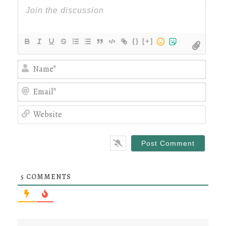
{}
[+]
Nam
Emai
Webs
5
COMMENTS