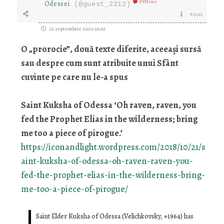
Offline
Odessei
(@guest_2212)
#2212
22 septembrie 2020 16:02
O „prorocie”, două texte diferite, aceeași sursă
sau despre cum sunt atribuite unui Sfânt
cuvinte pe care nu le-a spus
Saint Kuksha of Odessa ‘Oh raven, raven, you
fed the Prophet Elias in the wilderness; bring
me too a piece of pirogue.’
https://iconandlight.wordpress.com/2018/10/21/s
aint-kuksha-of-odessa-oh-raven-raven-you-
fed-the-prophet-elias-in-the-wilderness-bring-
me-too-a-piece-of-pirogue/
Saint Elder Kuksha of Odessa (Velichkovsky, +1964) has