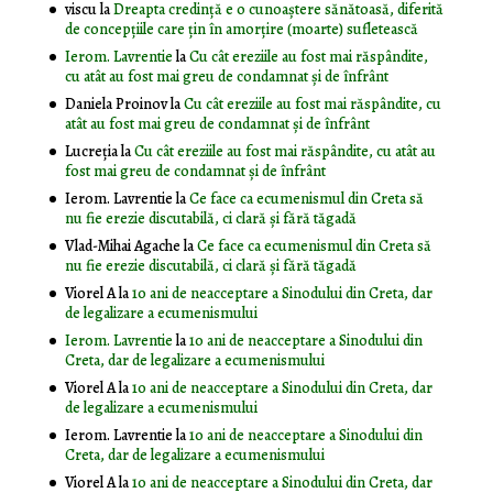
viscu
la
Dreapta credință e o cunoaștere sănătoasă, diferită
de concepțiile care țin în amorțire (moarte) sufletească
Ierom. Lavrentie
la
Cu cât ereziile au fost mai răspândite,
cu atât au fost mai greu de condamnat și de înfrânt
Daniela Proinov
la
Cu cât ereziile au fost mai răspândite, cu
atât au fost mai greu de condamnat și de înfrânt
Lucreția
la
Cu cât ereziile au fost mai răspândite, cu atât au
fost mai greu de condamnat și de înfrânt
Ierom. Lavrentie
la
Ce face ca ecumenismul din Creta să
nu fie erezie discutabilă, ci clară și fără tăgadă
Vlad-Mihai Agache
la
Ce face ca ecumenismul din Creta să
nu fie erezie discutabilă, ci clară și fără tăgadă
Viorel A
la
10 ani de neacceptare a Sinodului din Creta, dar
de legalizare a ecumenismului
Ierom. Lavrentie
la
10 ani de neacceptare a Sinodului din
Creta, dar de legalizare a ecumenismului
Viorel A
la
10 ani de neacceptare a Sinodului din Creta, dar
de legalizare a ecumenismului
Ierom. Lavrentie
la
10 ani de neacceptare a Sinodului din
Creta, dar de legalizare a ecumenismului
Viorel A
la
10 ani de neacceptare a Sinodului din Creta, dar