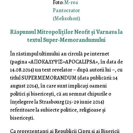
Foto:
M-rea
Pantocrator
(Melisohori)
Răspunsul Mitropoliților Neofit și Varnava la
textul Super-Memorandumului
În răstimpul ultimului an circulă pe internet
(pagina «ΑΠΟΚΑΛΥΨΙΣ=APOCALIPSA», în data de
14.08.2014) un text revelator – după autorii lui –, cu
titlul SUPERMEMORANDUM (data publicării: 14
august 2014), în care sunt implicați oameni
politici și bisericești, că au semnat chipurile o
înțelegere la Strasbourg (25-29 iunie 2014)
referitoare la subiecte politice, religioase și
bisericești.
Ca reprezentanți ai Republicii Cipru și ai Bisericii