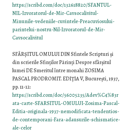
https://scribd.com/doc/132618820/SFANTUL-
NIL-Izvoratorul-de-Mir-Cavsocalivitul-
Minunile-vedeniile-cuvintele-Preacuviosului-
parintelui-nostru-Nil-Izvoratorul-de-Mir-
Cavsocalivitul
SFÂRȘITUL OMULUI DIN Sfintele Scripturi și
din scrierile Sfinților Părinți Despre sfârșitul
lumei DE Smeritul între monahi ZOSIMA
PASCAL PRODROMIT. EDIȚIA V, București, 1937,
pp. 11-12:
https://scribd.com/doc/56005235/Adev%C4%83r
ata-carte-SFARSITUL-OMULUI-Zosima-Pascal-
Editia-originala-1937-nemodificata-tendentios-
de-contemporani-Fara-adausurile-schismatice-
ale-celor