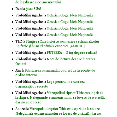
de legalizare a ecumenismului
Dan
la
Știau SUA?
Vlad-Mihai Agache
la
Octavian Goga: Ideia Naţională
Vlad-Mihai Agache
la
Octavian Goga: Ideia Naţională
Vlad-Mihai Agache
la
Octavian Goga: Ideia Naţională
Vlad-Mihai Agache
la
Octavian Goga: Ideia Naţională
TLC
la
Sfințirea Catedralei cu pomenirea schismaticului
Epifanie și buna rânduială canonică [+AUDIO]
Vlad-Mihai Agache
la
PUTEREA – O înţelegere radicală
Vlad-Mihai Agache
la
Note de lectură despre lucrarea
Ocultei
Alin
la
Fabricarea dușmanului putinist ca dispozitiv de
ordine internă
Vlad-Mihai Agache
la
Lege pentru interzicerea
organizaţiilor secrete
Vlad-Mihai Agache
la
Mitropolitul cipriot Tihic este oprit de
la slujire. Nelegiuirile ecumenismului se lovesc de o stavilă,
dar nu se opresc
Andrei
la
Mitropolitul cipriot Tihic este oprit de la slujire.
Nelegiuirile ecumenismului se lovesc de o stavilă, dar nu