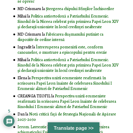
se opresc
MD Crismaru
la
Ştergerea chipului Sfinţilor Închisorilor
Mihai
la
Politica antiortodoxă a Patriarhului Ecumenic.
Sinodul de la Niceea celebrat prin primirea Papei Leon XIV
și declarații unioniste în locul credinței nealterate
MD Crismaru
la
Fabricarea dușmanului putinist ca
dispozitiv de ordine internă
Ingradit
la
Întreruperea pomenirii este, conform
canoanelor, o mustrare a episcopului pentru erezie
Mihai
la
Politica antiortodoxă a Patriarhului Ecumenic.
Sinodul de la Niceea celebrat prin primirea Papei Leon XIV
și declarații unioniste în locul credinței nealterate
Elena
la
Perspectiva unirii ecumeniste reafirmată în
scrisoarea Papei Leon înainte de celebrarea Sinodului I
Ecumenic alături de Patriarhul Ecumenic
CREANGA TEOFIL
la
Perspectiva unirii ecumeniste
reafirmată în scrisoarea Papei Leon înainte de celebrarea
Sinodului I Ecumenic alături de Patriarhul Ecumenic
5
Dan
la
Notă critică faţă de Strategia Naţională de Apărare
2025-2030
Ierom. Lavrentie
la
Sfințirea Catedralei cu pomenirea
Translate page >>
schismaticului Epifanie și buna rânduială canonică