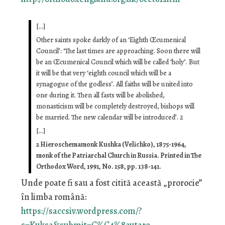
[…]
Other saints spoke darkly of an ‘Eighth Œcumenical
Council’: ‘The last times are approaching. Soon there will
be an Œcumenical Council which will be called ‘holy’. But
it will be that very ‘eighth council which will be a
synagogue of the godless’. All faiths will be united into
one during it. Then all fasts will be abolished,
monasticism will be completely destroyed, bishops will
be married. The new calendar will be introduced’. 2
[…]
2 Hieroschemamonk Kushka (Velichko), 1875-1964,
monk of the Patriarchal Church in Russia. Printed in The
Orthodox Word, 1991, No. 158, pp. 138-141.
Unde poate fi sau a fost citită această „prorocie”
în limba română:
https://saccsiv.wordpress.com/?
s=Kuksa&submit=C%C4%83utare