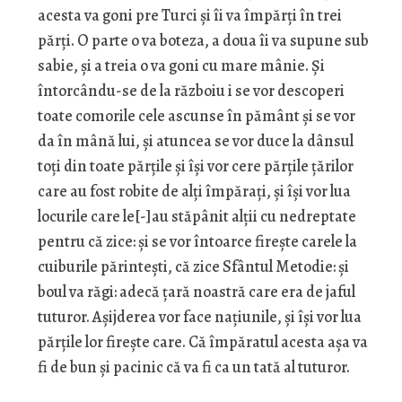
acesta va goni pre Turci și îi va împărți în trei
părți. O parte o va boteza, a doua îi va supune sub
sabie, și a treia o va goni cu mare mânie. Și
întorcându-se de la războiu i se vor descoperi
toate comorile cele ascunse în pământ și se vor
da în mână lui, și atuncea se vor duce la dânsul
toți din toate părțile și își vor cere părțile țărilor
care au fost robite de alți împărați, și își vor lua
locurile care le[-]au stăpânit alții cu nedreptate
pentru că zice: și se vor întoarce firește carele la
cuiburile părintești, că zice Sfântul Metodie: și
boul va răgi: adecă țară noastră care era de jaful
tuturor. Așijderea vor face națiunile, și își vor lua
părțile lor firește care. Că împăratul acesta așa va
fi de bun și pacinic că va fi ca un tată al tuturor.