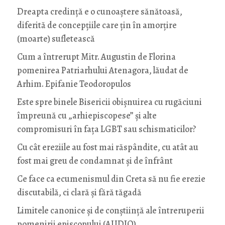
Dreapta credință e o cunoaștere sănătoasă,
diferită de concepțiile care țin în amorțire
(moarte) sufletească
Cum a întrerupt Mitr. Augustin de Florina
pomenirea Patriarhului Atenagora, lăudat de
Arhim. Epifanie Teodoropulos
Este spre binele Bisericii obișnuirea cu rugăciuni
împreună cu „arhiepiscopese” și alte
compromisuri în fața LGBT sau schismaticilor?
Cu cât ereziile au fost mai răspândite, cu atât au
fost mai greu de condamnat și de înfrânt
Ce face ca ecumenismul din Creta să nu fie erezie
discutabilă, ci clară și fără tăgadă
Limitele canonice și de conștiință ale întreruperii
pomenirii episcopului (AUDIO)