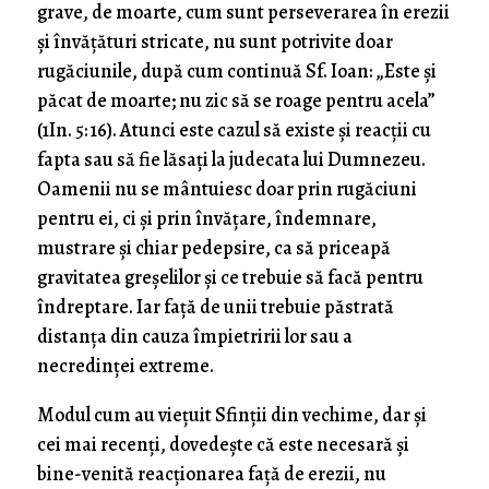
grave, de moarte, cum sunt perseverarea în erezii
și învățături stricate, nu sunt potrivite doar
rugăciunile, după cum continuă Sf. Ioan: „Este şi
păcat de moarte; nu zic să se roage pentru acela”
(1In. 5: 16). Atunci este cazul să existe și reacții cu
fapta sau să fie lăsați la judecata lui Dumnezeu.
Oamenii nu se mântuiesc doar prin rugăciuni
pentru ei, ci și prin învățare, îndemnare,
mustrare și chiar pedepsire, ca să priceapă
gravitatea greșelilor și ce trebuie să facă pentru
îndreptare. Iar față de unii trebuie păstrată
distanța din cauza împietririi lor sau a
necredinței extreme.
Modul cum au viețuit Sfinții din vechime, dar și
cei mai recenți, dovedește că este necesară și
bine-venită reacționarea față de erezii, nu