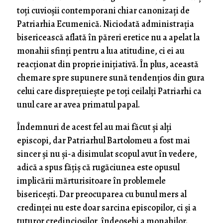
toți cuvioșii contemporani chiar canonizați de
Patriarhia Ecumenică. Niciodată administrația
bisericească aflată în păreri eretice nu a apelat la
monahii sfinți pentru a lua atitudine, ci ei au
reacționat din proprie inițiativă. În plus, această
chemare spre supunere sună tendențios din gura
celui care disprețuiește pe toți ceilalți Patriarhi ca
unul care ar avea primatul papal.
Îndemnuri de acest fel au mai făcut și alți
episcopi, dar Patriarhul Bartolomeu a fost mai
sincer și nu și-a disimulat scopul avut în vedere,
adică a spus fățiș că rugăciunea este opusul
implicării mărturisitoare în problemele
bisericești. Dar preocuparea cu bunul mers al
credinței nu este doar sarcina episcopilor, ci și a
tuturor credincioșilor, îndeosebi a monahilor.