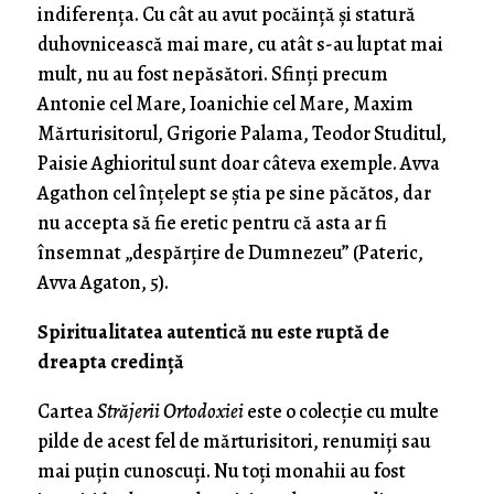
indiferența. Cu cât au avut pocăință și statură
duhovnicească mai mare, cu atât s-au luptat mai
mult, nu au fost nepăsători. Sfinți precum
Antonie cel Mare, Ioanichie cel Mare, Maxim
Mărturisitorul, Grigorie Palama, Teodor Studitul,
Paisie Aghioritul sunt doar câteva exemple. Avva
Agathon cel înțelept se știa pe sine păcătos, dar
nu accepta să fie eretic pentru că asta ar fi
însemnat „despărțire de Dumnezeu” (Pateric,
Avva Agaton, 5).
Spiritualitatea autentică nu este ruptă de
dreapta credință
Cartea
Străjerii Ortodoxiei
este o colecție cu multe
pilde de acest fel de mărturisitori, renumiți sau
mai puțin cunoscuți. Nu toți monahii au fost