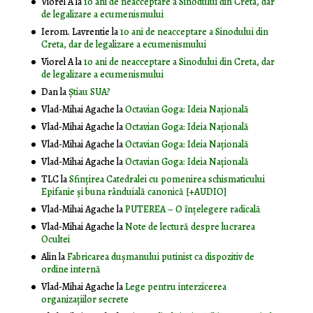
Viorel A
la
10 ani de neacceptare a Sinodului din Creta, dar
de legalizare a ecumenismului
Ierom. Lavrentie
la
10 ani de neacceptare a Sinodului din
Creta, dar de legalizare a ecumenismului
Viorel A
la
10 ani de neacceptare a Sinodului din Creta, dar
de legalizare a ecumenismului
Dan
la
Știau SUA?
Vlad-Mihai Agache
la
Octavian Goga: Ideia Naţională
Vlad-Mihai Agache
la
Octavian Goga: Ideia Naţională
Vlad-Mihai Agache
la
Octavian Goga: Ideia Naţională
Vlad-Mihai Agache
la
Octavian Goga: Ideia Naţională
TLC
la
Sfințirea Catedralei cu pomenirea schismaticului
Epifanie și buna rânduială canonică [+AUDIO]
Vlad-Mihai Agache
la
PUTEREA – O înţelegere radicală
Vlad-Mihai Agache
la
Note de lectură despre lucrarea
Ocultei
Alin
la
Fabricarea dușmanului putinist ca dispozitiv de
ordine internă
Vlad-Mihai Agache
la
Lege pentru interzicerea
organizaţiilor secrete