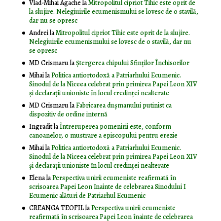
Vlad-Mihai Agache
la
Mitropolitul cipriot Tihic este oprit de
la slujire. Nelegiuirile ecumenismului se lovesc de o stavilă,
dar nu se opresc
Andrei
la
Mitropolitul cipriot Tihic este oprit de la slujire.
Nelegiuirile ecumenismului se lovesc de o stavilă, dar nu
se opresc
MD Crismaru
la
Ştergerea chipului Sfinţilor Închisorilor
Mihai
la
Politica antiortodoxă a Patriarhului Ecumenic.
Sinodul de la Niceea celebrat prin primirea Papei Leon XIV
și declarații unioniste în locul credinței nealterate
MD Crismaru
la
Fabricarea dușmanului putinist ca
dispozitiv de ordine internă
Ingradit
la
Întreruperea pomenirii este, conform
canoanelor, o mustrare a episcopului pentru erezie
Mihai
la
Politica antiortodoxă a Patriarhului Ecumenic.
Sinodul de la Niceea celebrat prin primirea Papei Leon XIV
și declarații unioniste în locul credinței nealterate
Elena
la
Perspectiva unirii ecumeniste reafirmată în
scrisoarea Papei Leon înainte de celebrarea Sinodului I
Ecumenic alături de Patriarhul Ecumenic
CREANGA TEOFIL
la
Perspectiva unirii ecumeniste
reafirmată în scrisoarea Papei Leon înainte de celebrarea