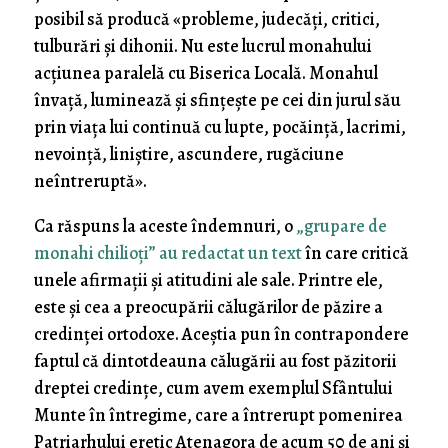
posibil să producă «probleme, judecăți, critici,
tulburări și dihonii. Nu este lucrul monahului
acțiunea paralelă cu Biserica Locală. Monahul
învață, luminează și sfințește pe cei din jurul său
prin viața lui continuă cu lupte, pocăință, lacrimi,
nevoință, liniștire, ascundere, rugăciune
neîntreruptă».
Ca răspuns la aceste îndemnuri, o
„grupare de
monahi chilioți” au redactat un text
în care critică
unele afirmații și atitudini ale sale. Printre ele,
este și cea a preocupării călugărilor de păzire a
credinței ortodoxe. Aceștia pun în contrapondere
faptul că dintotdeauna călugării au fost păzitorii
dreptei credințe, cum avem exemplul Sfântului
Munte în întregime, care a întrerupt pomenirea
Patriarhului eretic Atenagora de acum 50 de ani și