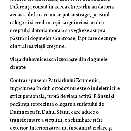
Diferența constă în aceea că ierarhii au datoria
aceasta de la care nu se pot sustrage, pe când
călugării și credincioșii sârguincioși au doar
dreptul și datoria morală să vegheze asupra
păstrării dogmelor sănătoase, fapt care decurge
din trăirea vieții creștine.
Viața duhovnicească izvorăște din dogmele
drepte
Contrar spuselor Patriarhului Ecumenic,
rugăciunea în duh ortodox nu este o îndeletnicire
strict personală, ruptă de viața activă. Plânsul și
pocăința reprezintă o legare a sufletului de
Dumnezeu în Duhul Sfânt, care aduce o
transformare a viețuirii, o schimbare și în
exterior. Interiorizarea nu înseamnă izolare și