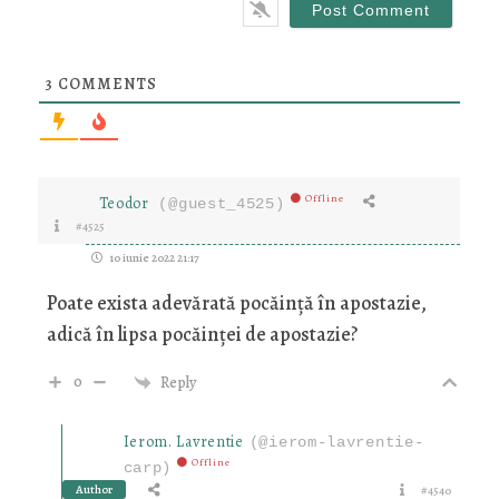
3
COMMENTS
Offline
Teodor
(@guest_4525)
#4525
10 iunie 2022 21:17
Poate exista adevărată pocăință în apostazie,
adică în lipsa pocăinței de apostazie?
0
Reply
Ierom. Lavrentie
(@ierom-lavrentie-
Offline
carp)
Author
#4540