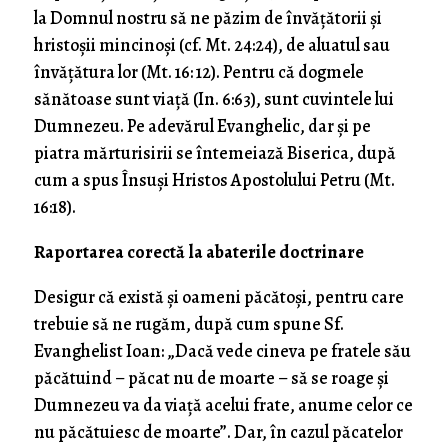
la Domnul nostru să ne păzim de învățătorii și
hristoșii mincinoși (cf. Mt. 24:24), de aluatul sau
învățătura lor (Mt. 16: 12). Pentru că dogmele
sănătoase sunt viață (In. 6:63), sunt cuvintele lui
Dumnezeu. Pe adevărul Evanghelic, dar și pe
piatra mărturisirii se întemeiază Biserica, după
cum a spus Însuși Hristos Apostolului Petru (Mt.
16:18).
Raportarea corectă la abaterile doctrinare
Desigur că există și oameni păcătoși, pentru care
trebuie să ne rugăm, după cum spune Sf.
Evanghelist Ioan: „Dacă vede cineva pe fratele său
păcătuind – păcat nu de moarte – să se roage şi
Dumnezeu va da viaţă acelui frate, anume celor ce
nu păcătuiesc de moarte”. Dar, în cazul păcatelor