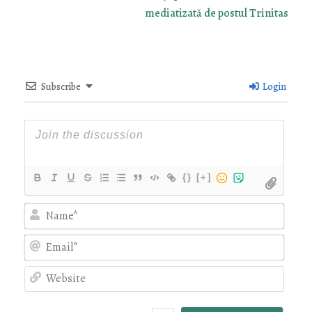
mediatizată de postul Trinitas
Subscribe
Login
{}
[+]
Nam
Emai
Webs