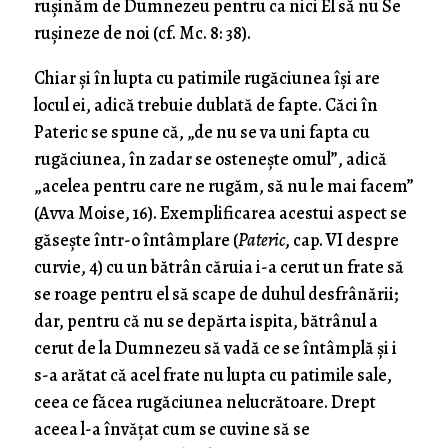
rușinăm de Dumnezeu pentru ca nici El să nu Se
rușineze de noi (cf. Mc. 8: 38).
Chiar și în lupta cu patimile rugăciunea își are
locul ei, adică trebuie dublată de fapte. Căci în
Pateric se spune că, „de nu se va uni fapta cu
rugăciunea, în zadar se osteneşte omul”, adică
„acelea pentru care ne rugăm, să nu le mai facem”
(Avva Moise, 16). Exemplificarea acestui aspect se
găsește într-o întâmplare (
Pateric
, cap. VI despre
curvie, 4) cu un bătrân căruia i-a cerut un frate să
se roage pentru el să scape de duhul desfrânării;
dar, pentru că nu se depărta ispita, bătrânul a
cerut de la Dumnezeu să vadă ce se întâmplă și i
s-a arătat că acel frate nu lupta cu patimile sale,
ceea ce făcea rugăciunea nelucrătoare. Drept
aceea l-a învățat cum se cuvine să se