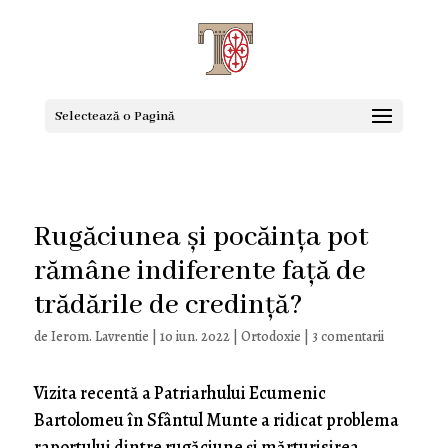
Selectează o Pagină
Rugăciunea și pocăința pot
rămâne indiferente față de
trădările de credință?
de
Ierom. Lavrentie
|
10 iun. 2022
|
Ortodoxie
|
3 comentarii
Vizita recentă a Patriarhului Ecumenic
Bartolomeu în Sfântul Munte a ridicat problema
raportului dintre rugăciune și mărturisirea