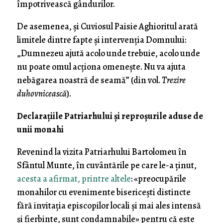
împotrivească gândurilor.
De asemenea, și Cuviosul Paisie Aghioritul arată
limitele dintre fapte și intervenția Domnului:
„Dumnezeu ajută acolo unde trebuie, acolo unde
nu poate omul acţiona omenește. Nu va ajuta
nebăgarea noastră de seamă” (din vol.
Trezire
duhovnicească
).
Declarațiile Patriarhului și reproșurile aduse de
unii monahi
Revenind la vizita Patriarhului Bartolomeu în
Sfântul Munte, în cuvântările pe care le-a ținut,
acesta a afirmat, printre altele
: «preocupările
monahilor cu evenimente bisericești distincte
fără invitația episcopilor locali și mai ales intensă
și fierbinte, sunt condamnabile» pentru că este