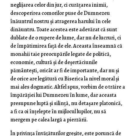
neglijarea celor din jur, ci curățarea inimii,
descoperirea comorilor puse de Dumnezeu
înăuntrul nostru și atragerea harului în cele
dinăuntru. Toate acestea este adevărat că sunt
dublate de o rupere de lume, dar nu de lucruri, ci
de împătimirea față de ele. Aceasta înseamnă că
monahii taie preocupările legate de politică,
economie, cultură și de deșertăciunile
pământești, oricât ar fi de importante, dar nu și
de orice are legătură cu Biserica la nivel moral și
mai ales dogmatic. Altfel spus, vorbim de o trăire a
împărăției lui Dumnezeu în lume, dar aceasta
presupune luptă și silință, nu detașare platonică,
a fi ca oi înțelepte în mijlocul lupilor, nu să
mergem pe calea largă a pierzării.
În privința învățăturilor greșite, este poruncă de