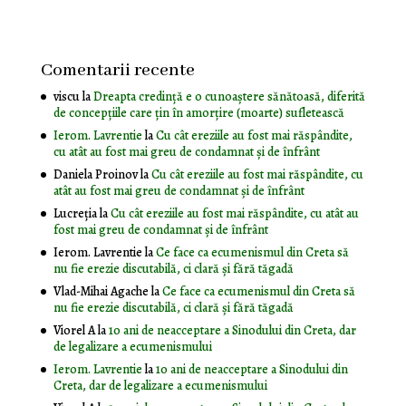
Comentarii recente
viscu
la
Dreapta credință e o cunoaștere sănătoasă, diferită
de concepțiile care țin în amorțire (moarte) sufletească
Ierom. Lavrentie
la
Cu cât ereziile au fost mai răspândite,
cu atât au fost mai greu de condamnat și de înfrânt
Daniela Proinov
la
Cu cât ereziile au fost mai răspândite, cu
atât au fost mai greu de condamnat și de înfrânt
Lucreția
la
Cu cât ereziile au fost mai răspândite, cu atât au
fost mai greu de condamnat și de înfrânt
Ierom. Lavrentie
la
Ce face ca ecumenismul din Creta să
nu fie erezie discutabilă, ci clară și fără tăgadă
Vlad-Mihai Agache
la
Ce face ca ecumenismul din Creta să
nu fie erezie discutabilă, ci clară și fără tăgadă
Viorel A
la
10 ani de neacceptare a Sinodului din Creta, dar
de legalizare a ecumenismului
Ierom. Lavrentie
la
10 ani de neacceptare a Sinodului din
Creta, dar de legalizare a ecumenismului