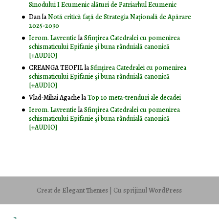
Sinodului I Ecumenic alături de Patriarhul Ecumenic
Dan
la
Notă critică faţă de Strategia Naţională de Apărare
2025-2030
Ierom. Lavrentie
la
Sfințirea Catedralei cu pomenirea
schismaticului Epifanie și buna rânduială canonică
[+AUDIO]
CREANGA TEOFIL
la
Sfințirea Catedralei cu pomenirea
schismaticului Epifanie și buna rânduială canonică
[+AUDIO]
Vlad-Mihai Agache
la
Top 10 meta-trenduri ale decadei
Ierom. Lavrentie
la
Sfințirea Catedralei cu pomenirea
schismaticului Epifanie și buna rânduială canonică
[+AUDIO]
Creat de
Elegant Themes
| Cu sprijinul
WordPress