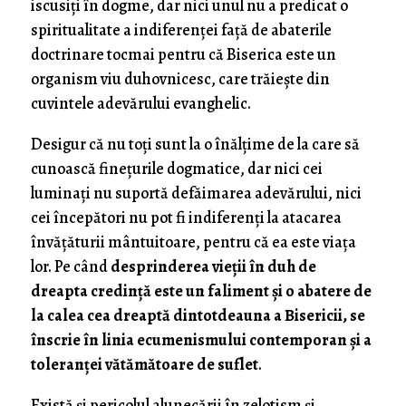
iscusiți în dogme, dar nici unul nu a predicat o
spiritualitate a indiferenței față de abaterile
doctrinare tocmai pentru că Biserica este un
organism viu duhovnicesc, care trăiește din
cuvintele adevărului evanghelic.
Desigur că nu toți sunt la o înălțime de la care să
cunoască finețurile dogmatice, dar nici cei
luminați nu suportă defăimarea adevărului, nici
cei începători nu pot fi indiferenți la atacarea
învățăturii mântuitoare, pentru că ea este viața
lor. Pe când
desprinderea vieții în duh de
dreapta credință este un faliment și o abatere de
la calea cea dreaptă dintotdeauna a Bisericii, se
înscrie în linia ecumenismului contemporan și a
toleranței vătămătoare de suflet
.
Există și pericolul alunecării în zelotism și