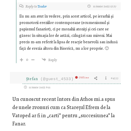
Reply to
Teodor
11 iunie 2022 13:37
Eu nu am avut în vedere, prin acest articol, pe ierarhii și
promotorii ereziilor contemporane (ecumenismul și
papismul fanariot), ci pe monahii atoniți și cei care se
găsesc în situația lor de astăzi, călugări sau mireni. Mai
precis m-am referit la lipsa de reacție benevolă sau indusă
față de erezia altora din Biserică, nu a lor proprie. 🙂
0
Reply
Offline
Ștefan
#4533
(@guest_4533)
11 iunie 2022 9:11
Un cunoscut recent întors din Athos mi.a spus
de unele zvonuri cum ca Starețul Efrem de la
Vatoped ar fi in „carti” pentru „succesiunea” la
Fanar.