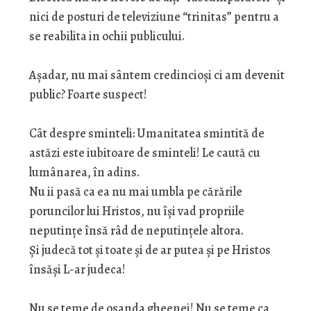
nici de posturi de televiziune “trinitas” pentru a
se reabilita in ochii publicului.
Așadar, nu mai sântem credincioși ci am devenit
public? Foarte suspect!
Cât despre sminteli: Umanitatea smintită de
astăzi este iubitoare de sminteli! Le caută cu
lumânarea, în adins.
Nu ii pasă ca ea nu mai umbla pe cărările
poruncilor lui Hristos, nu își vad propriile
neputințe însă râd de neputințele altora.
Și judecă tot și toate și de ar putea și pe Hristos
însăși L-ar judeca!
Nu se teme de osanda gheenei! Nu se teme ca