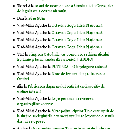
Viorel A
la
10 ani de neacceptare a Sinodului din Creta, dar
de legalizare a ecumenismului
Dan
la
Știau SUA?
Vlad-Mihai Agache
la
Octavian Goga: Ideia Naţională
Vlad-Mihai Agache
la
Octavian Goga: Ideia Naţională
Vlad-Mihai Agache
la
Octavian Goga: Ideia Naţională
Vlad-Mihai Agache
la
Octavian Goga: Ideia Naţională
TLC
la
Sfințirea Catedralei cu pomenirea schismaticului
Epifanie și buna rânduială canonică [+AUDIO]
Vlad-Mihai Agache
la
PUTEREA – O înţelegere radicală
Vlad-Mihai Agache
la
Note de lectură despre lucrarea
Ocultei
Alin
la
Fabricarea dușmanului putinist ca dispozitiv de
ordine internă
Vlad-Mihai Agache
la
Lege pentru interzicerea
organizaţiilor secrete
Vlad-Mihai Agache
la
Mitropolitul cipriot Tihic este oprit de
la slujire. Nelegiuirile ecumenismului se lovesc de o stavilă,
dar nu se opresc
Andrei
la
Mitropolitul cipriot Tihic este oprit de la slujire.