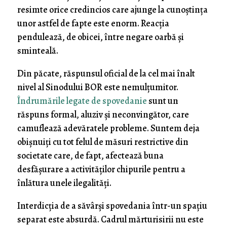
resimte orice credincios care ajunge la cunoștința
unor astfel de fapte este enorm. Reacția
pendulează, de obicei, între negare oarbă și
sminteală.
Din păcate, răspunsul oficial de la cel mai înalt
nivel al Sinodului BOR este nemulțumitor.
Îndrumările legate de spovedanie
sunt un
răspuns formal, aluziv și neconvingător, care
camuflează adevăratele probleme. Suntem deja
obișnuiți cu tot felul de măsuri restrictive din
societate care, de fapt, afectează buna
desfășurare a activităților chipurile pentru a
înlătura unele ilegalități.
Interdicția de a săvârși spovedania într-un spațiu
separat este absurdă. Cadrul mărturisirii nu este