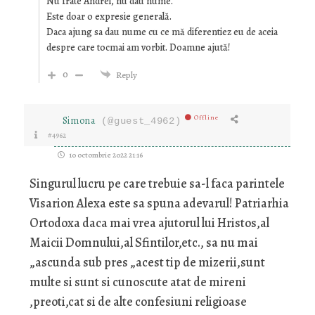
Nu frate Andrei, nu dau nume.
Este doar o expresie generală.
Daca ajung sa dau nume cu ce mă diferentiez eu de aceia
despre care tocmai am vorbit. Doamne ajută!
0
Reply
Offline
Simona
(@guest_4962)
#4962
10 octombrie 2022 21:16
Singurul lucru pe care trebuie sa-l faca parintele
Visarion Alexa este sa spuna adevarul! Patriarhia
Ortodoxa daca mai vrea ajutorul lui Hristos,al
Maicii Domnului,al Sfintilor,etc., sa nu mai
„ascunda sub pres „acest tip de mizerii,sunt
multe si sunt si cunoscute atat de mireni
,preoti,cat si de alte confesiuni religioase