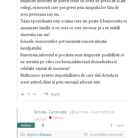
implicari nedorite de pareri trase cu forta de presa de la alti
colegi,cunoscuti care pot gresi prin simpatia lor fata de
acea persoana sau nu.
Taina spovedaniei este o taina care nu poate fi batjocorita cu
amanunte inutile ci cu ceea ce este necesar pt a se stabili
vinovatia sau nu!
Scuzele cunoscutilor pot inrautati uneori situatia
inculpatului.
Smerenia,adevarul si pocainta sunt singurele posibilitati ce
ne mentin pe calea cea buna,inlaturand deznadejdea si
celelalte rautati de moment!
Multumesc pentru impartialitatea de care dati dovada in
acest articol,chiar si prin mesajul adresat mie.
0
Reply
Ierom. Lavrentie
(@ierom-lavrentie-
Offline
carp)
Author
#4967
Reply to
Simona
12 octombrie 2022 12:20