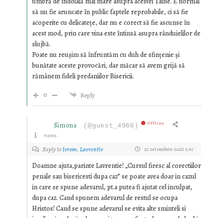
umbră de îndoială mai mare asupra acestei Taine. E normal
să nu fie aruncate în public faptele reprobabile, ci să fie
acoperite cu delicatețe, dar nu e corect să fie ascunse în
acest mod, prin care vina este întinsă asupra rânduielilor de
slujbă.
Poate nu reușim să înfruntăm cu duh de sfințenie și
bunătate aceste provocări, dar măcar să avem grijă să
rămânem fideli predaniilor Bisericii.
0
Reply
Offline
Simona
(@guest_4966)
#4966
Reply to
Ierom. Lavrentie
12 octombrie 2022 2:07
Doamne ajuta,parinte Lavrentie! „Cursul firesc al corectiilor
penale sau bisericesti dupa caz” se poate avea doar in cazul
in care se spune adevarul, pt.a putea fi ajutat cel inculpat,
dupa caz. Cand spunem adevarul de restul se ocupa
Hristos! Cand se spune adevarul se evita alte sminteli si