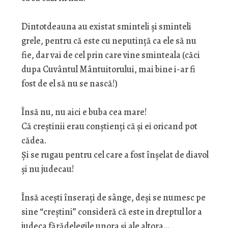
Dintotdeauna au existat sminteli și sminteli
grele, pentru că este cu neputință ca ele să nu
fie, dar vai de cel prin care vine sminteala (căci
dupa Cuvântul Mântuitorului, mai bine i-ar fi
fost de el să nu se nască!)
Însă nu, nu aici e buba cea mare!
Că creștinii erau conștienți că și ei oricand pot
cădea.
Și se rugau pentru cel care a fost înşelat de diavol
și nu judecau!
Însă acești înserați de sânge, deși se numesc pe
sine “creștini” consideră că este in dreptul lor a
judeca fărădelegile unora și ale altora…