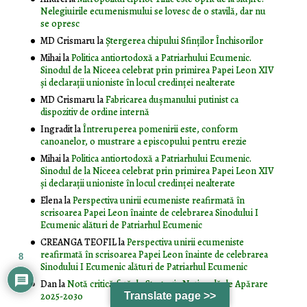
Nelegiuirile ecumenismului se lovesc de o stavilă, dar nu
se opresc
MD Crismaru
la
Ştergerea chipului Sfinţilor Închisorilor
Mihai
la
Politica antiortodoxă a Patriarhului Ecumenic.
Sinodul de la Niceea celebrat prin primirea Papei Leon XIV
și declarații unioniste în locul credinței nealterate
MD Crismaru
la
Fabricarea dușmanului putinist ca
dispozitiv de ordine internă
Ingradit
la
Întreruperea pomenirii este, conform
canoanelor, o mustrare a episcopului pentru erezie
Mihai
la
Politica antiortodoxă a Patriarhului Ecumenic.
Sinodul de la Niceea celebrat prin primirea Papei Leon XIV
și declarații unioniste în locul credinței nealterate
Elena
la
Perspectiva unirii ecumeniste reafirmată în
scrisoarea Papei Leon înainte de celebrarea Sinodului I
Ecumenic alături de Patriarhul Ecumenic
CREANGA TEOFIL
la
Perspectiva unirii ecumeniste
reafirmată în scrisoarea Papei Leon înainte de celebrarea
8
Sinodului I Ecumenic alături de Patriarhul Ecumenic
Dan
la
Notă critică faţă de Strategia Naţională de Apărare
Translate page >>
2025-2030