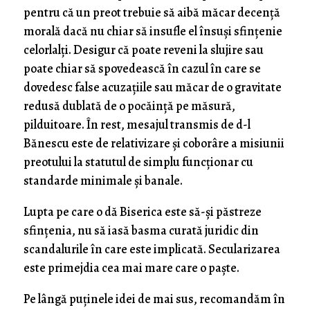
pentru că un preot trebuie să aibă măcar decență
morală dacă nu chiar să insufle el însuși sfințenie
celorlalți. Desigur că poate reveni la slujire sau
poate chiar să spovedească în cazul în care se
dovedesc false acuzațiile sau măcar de o gravitate
redusă dublată de o pocăință pe măsură,
pilduitoare. În rest, mesajul transmis de d-l
Bănescu este de relativizare și coborâre a misiunii
preotului la statutul de simplu funcționar cu
standarde minimale și banale.
Lupta pe care o dă Biserica este să-și păstreze
sfințenia, nu să iasă basma curată juridic din
scandalurile în care este implicată. Secularizarea
este primejdia cea mai mare care o paște.
Pe lângă puținele idei de mai sus, recomandăm în