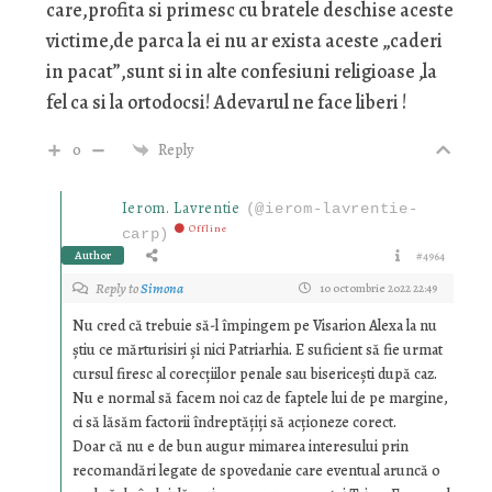
care,profita si primesc cu bratele deschise aceste
victime,de parca la ei nu ar exista aceste „caderi
in pacat”,sunt si in alte confesiuni religioase ,la
fel ca si la ortodocsi! Adevarul ne face liberi !
0
Reply
Ierom. Lavrentie
(@ierom-lavrentie-
Offline
carp)
Author
#4964
Reply to
Simona
10 octombrie 2022 22:49
Nu cred că trebuie să-l împingem pe Visarion Alexa la nu
știu ce mărturisiri și nici Patriarhia. E suficient să fie urmat
cursul firesc al corecțiilor penale sau bisericești după caz.
Nu e normal să facem noi caz de faptele lui de pe margine,
ci să lăsăm factorii îndreptățiți să acționeze corect.
Doar că nu e de bun augur mimarea interesului prin
recomandări legate de spovedanie care eventual aruncă o