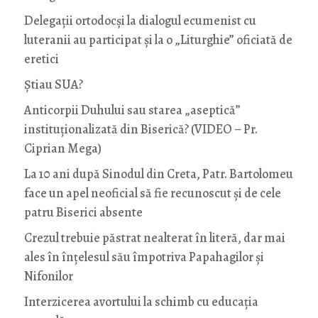
Delegații ortodocși la dialogul ecumenist cu
luteranii au participat și la o „Liturghie” oficiată de
eretici
Știau SUA?
Anticorpii Duhului sau starea „aseptică”
instituționalizată din Biserică? (VIDEO – Pr.
Ciprian Mega)
La 10 ani după Sinodul din Creta, Patr. Bartolomeu
face un apel neoficial să fie recunoscut și de cele
patru Biserici absente
Crezul trebuie păstrat nealterat în literă, dar mai
ales în înțelesul său împotriva Papahagilor și
Nifonilor
Interzicerea avortului la schimb cu educaţia