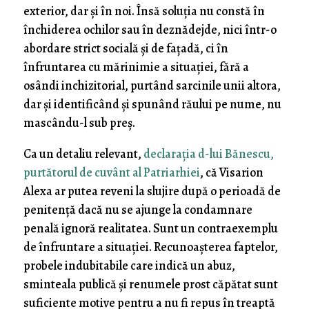
exterior, dar și în noi. Însă soluția nu constă în
închiderea ochilor sau în deznădejde, nici într-o
abordare strict socială și de fațadă, ci în
înfruntarea cu mărinimie a situației, fără a
osândi inchizitorial, purtând sarcinile unii altora,
dar și identificând și spunând răului pe nume, nu
mascându-l sub preș.
Ca un detaliu relevant,
declarația d-lui Bănescu,
purtătorul de cuvânt al Patriarhiei
, că Visarion
Alexa ar putea reveni la slujire după o perioadă de
penitență dacă nu se ajunge la condamnare
penală ignoră realitatea. Sunt un contraexemplu
de înfruntare a situației. Recunoașterea faptelor,
probele indubitabile care indică un abuz,
sminteala publică și renumele prost căpătat sunt
suficiente motive pentru a nu fi repus în treaptă