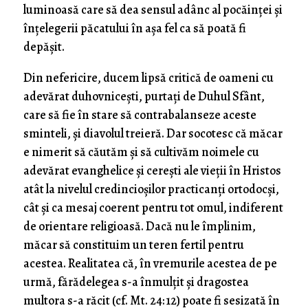
luminoasă care să dea sensul adânc al pocăinței și
înțelegerii păcatului în așa fel ca să poată fi
depășit.
Din nefericire, ducem lipsă critică de oameni cu
adevărat duhovnicești, purtați de Duhul Sfânt,
care să fie în stare să contrabalanseze aceste
sminteli, și diavolul treieră. Dar socotesc că măcar
e nimerit să căutăm și să cultivăm noimele cu
adevărat evanghelice și cerești ale vieții în Hristos
atât la nivelul credincioșilor practicanți ortodocși,
cât și ca mesaj coerent pentru tot omul, indiferent
de orientare religioasă. Dacă nu le împlinim,
măcar să constituim un teren fertil pentru
acestea. Realitatea că, în vremurile acestea de pe
urmă, fărădelegea s-a înmulțit și dragostea
multora s-a răcit (cf. Mt. 24: 12) poate fi sesizată în