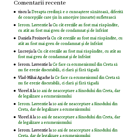
Comentarii recente
viscu
la
Dreapta credință e o cunoaștere sănătoasă, diferită
de concepțiile care țin în amorțire (moarte) sufletească
Ierom. Lavrentie
la
Cu cât ereziile au fost mai răspândite,
cu atât au fost mai greu de condamnat și de înfrânt
Daniela Proinov
la
Cu cât ereziile au fost mai răspândite, cu
atât au fost mai greu de condamnat și de înfrânt
Lucreția
la
Cu cât ereziile au fost mai răspândite, cu atât au
fost mai greu de condamnat și de înfrânt
Ierom. Lavrentie
la
Ce face ca ecumenismul din Creta să
nu fie erezie discutabilă, ci clară și fără tăgadă
Vlad-Mihai Agache
la
Ce face ca ecumenismul din Creta să
nu fie erezie discutabilă, ci clară și fără tăgadă
Viorel A
la
10 ani de neacceptare a Sinodului din Creta, dar
de legalizare a ecumenismului
Ierom. Lavrentie
la
10 ani de neacceptare a Sinodului din
Creta, dar de legalizare a ecumenismului
Viorel A
la
10 ani de neacceptare a Sinodului din Creta, dar
de legalizare a ecumenismului
Ierom. Lavrentie
la
10 ani de neacceptare a Sinodului din
Creta, dar de legalizare a ecumenismului