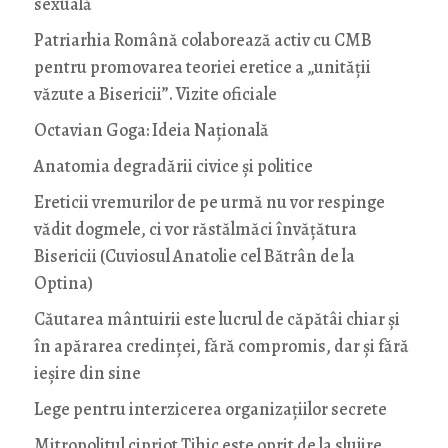
sexuală
Patriarhia Română colaborează activ cu CMB
pentru promovarea teoriei eretice a „unității
văzute a Bisericii”. Vizite oficiale
Octavian Goga: Ideia Naţională
Anatomia degradării civice și politice
Ereticii vremurilor de pe urmă nu vor respinge
vădit dogmele, ci vor răstălmăci învățătura
Bisericii (Cuviosul Anatolie cel Bătrân de la
Optina)
Căutarea mântuirii este lucrul de căpătâi chiar și
în apărarea credinței, fără compromis, dar și fără
ieșire din sine
Lege pentru interzicerea organizaţiilor secrete
Mitropolitul cipriot Tihic este oprit de la slujire.