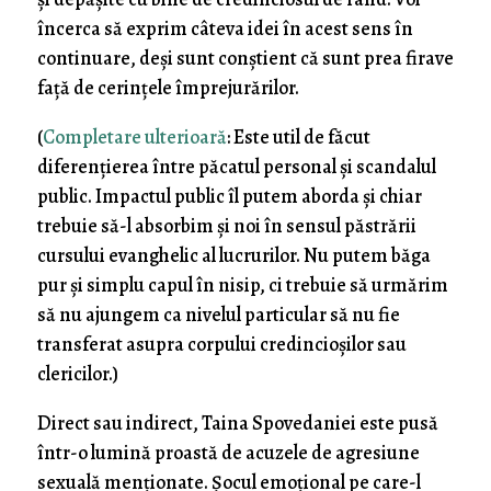
încerca să exprim câteva idei în acest sens în
continuare, deși sunt conștient că sunt prea firave
față de cerințele împrejurărilor.
(
Completare ulterioară
: Este util de făcut
diferențierea între păcatul personal și scandalul
public. Impactul public îl putem aborda și chiar
trebuie să-l absorbim și noi în sensul păstrării
cursului evanghelic al lucrurilor. Nu putem băga
pur și simplu capul în nisip, ci trebuie să urmărim
să nu ajungem ca nivelul particular să nu fie
transferat asupra corpului credincioșilor sau
clericilor.)
Direct sau indirect, Taina Spovedaniei este pusă
într-o lumină proastă de acuzele de agresiune
sexuală menționate. Șocul emoțional pe care-l