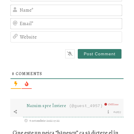
Nam
Emai
Webs
8
COMMENTS
Offline
Nazuim spre Înviere
(@guest_4957)
#4957
9 octombrie 2022 17:22
Cine este un neica “bănescu” ca să dicteze el în