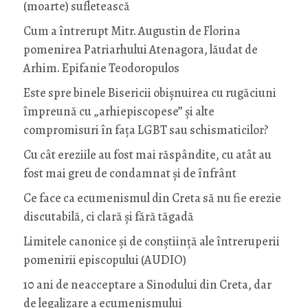
(moarte) sufletească
Cum a întrerupt Mitr. Augustin de Florina
pomenirea Patriarhului Atenagora, lăudat de
Arhim. Epifanie Teodoropulos
Este spre binele Bisericii obișnuirea cu rugăciuni
împreună cu „arhiepiscopese” și alte
compromisuri în fața LGBT sau schismaticilor?
Cu cât ereziile au fost mai răspândite, cu atât au
fost mai greu de condamnat și de înfrânt
Ce face ca ecumenismul din Creta să nu fie erezie
discutabilă, ci clară și fără tăgadă
Limitele canonice și de conștiință ale întreruperii
pomenirii episcopului (AUDIO)
10 ani de neacceptare a Sinodului din Creta, dar
de legalizare a ecumenismului