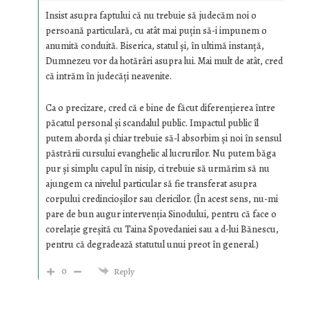
Insist asupra faptului că nu trebuie să judecăm noi o
persoană particulară, cu atât mai puțin să-i impunem o
anumită conduită. Biserica, statul și, în ultimă instanță,
Dumnezeu vor da hotărâri asupra lui. Mai mult de atât, cred
că intrăm în judecăți neavenite.
Ca o precizare, cred că e bine de făcut diferențierea între
păcatul personal și scandalul public. Impactul public îl
putem aborda și chiar trebuie să-l absorbim și noi în sensul
păstrării cursului evanghelic al lucrurilor. Nu putem băga
pur și simplu capul în nisip, ci trebuie să urmărim să nu
ajungem ca nivelul particular să fie transferat asupra
corpului credincioșilor sau clericilor. (În acest sens, nu-mi
pare de bun augur intervenția Sinodului, pentru că face o
corelație greșită cu Taina Spovedaniei sau a d-lui Bănescu,
pentru că degradează statutul unui preot în general.)
0
Reply