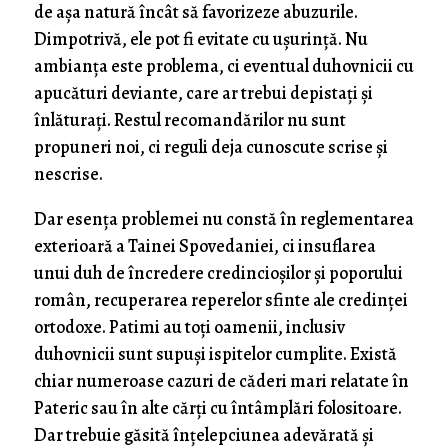
de așa natură încât să favorizeze abuzurile.
Dimpotrivă, ele pot fi evitate cu ușurință. Nu
ambianța este problema, ci eventual duhovnicii cu
apucături deviante, care ar trebui depistați și
înlăturați. Restul recomandărilor nu sunt
propuneri noi, ci reguli deja cunoscute scrise și
nescrise.
Dar esența problemei nu constă în reglementarea
exterioară a Tainei Spovedaniei, ci insuflarea
unui duh de încredere credincioșilor și poporului
român, recuperarea reperelor sfinte ale credinței
ortodoxe. Patimi au toți oamenii, inclusiv
duhovnicii sunt supuși ispitelor cumplite. Există
chiar numeroase cazuri de căderi mari relatate în
Pateric sau în alte cărți cu întâmplări folositoare.
Dar trebuie găsită înțelepciunea adevărată și