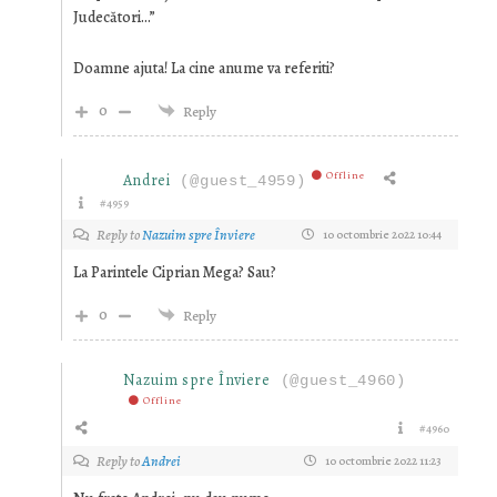
Judecători…”
Doamne ajuta! La cine anume va referiti?
0
Reply
Offline
Andrei
(@guest_4959)
#4959
Reply to
Nazuim spre Înviere
10 octombrie 2022 10:44
La Parintele Ciprian Mega? Sau?
0
Reply
Nazuim spre Înviere
(@guest_4960)
Offline
#4960
Reply to
Andrei
10 octombrie 2022 11:23