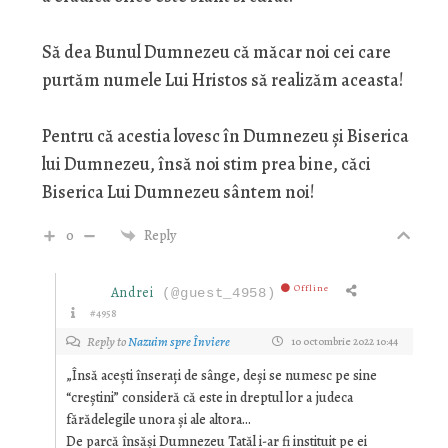
Să dea Bunul Dumnezeu că măcar noi cei care
purtăm numele Lui Hristos să realizăm aceasta!
Pentru că acestia lovesc în Dumnezeu și Biserica
lui Dumnezeu, însă noi stim prea bine, căci
Biserica Lui Dumnezeu sântem noi!
0
Reply
Offline
Andrei
(@guest_4958)
#4958
Reply to
Nazuim spre Înviere
10 octombrie 2022 10:44
„Însă acești înserați de sânge, deși se numesc pe sine
“creștini” consideră că este in dreptul lor a judeca
fărădelegile unora și ale altora…
De parcă însăși Dumnezeu Tatăl i-ar fi instituit pe ei