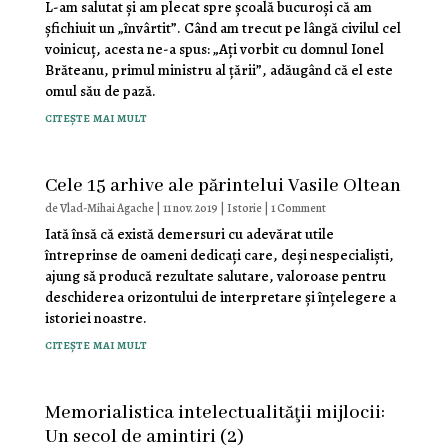
L-am salutat şi am plecat spre şcoală bucuroşi că am
șfichiuit un „învârtit”. Când am trecut pe lângă civilul cel
voinicuţ, acesta ne-a spus: „Aţi vorbit cu domnul Ionel
Brăteanu, primul ministru al ţării”, adăugând că el este
omul său de pază.
citește mai mult
Cele 15 arhive ale părintelui Vasile Oltean
de
Vlad-Mihai Agache
|
11 nov. 2019
|
Istorie
| 1 Comment
Iată însă că există demersuri cu adevărat utile
întreprinse de oameni dedicaţi care, deşi nespecialişti,
ajung să producă rezultate salutare, valoroase pentru
deschiderea orizontului de interpretare şi înţelegere a
istoriei noastre.
citește mai mult
Memorialistica intelectualităţii mijlocii:
Un secol de amintiri (2)