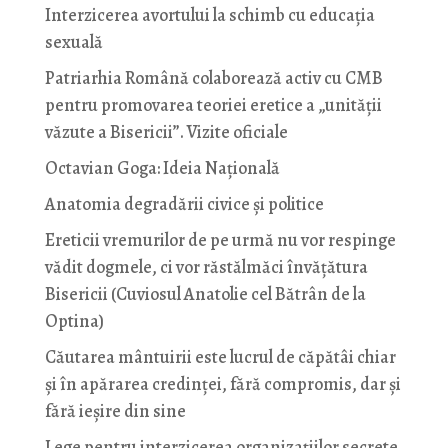
Interzicerea avortului la schimb cu educaţia
sexuală
Patriarhia Română colaborează activ cu CMB
pentru promovarea teoriei eretice a „unității
văzute a Bisericii”. Vizite oficiale
Octavian Goga: Ideia Naţională
Anatomia degradării civice și politice
Ereticii vremurilor de pe urmă nu vor respinge
vădit dogmele, ci vor răstălmăci învățătura
Bisericii (Cuviosul Anatolie cel Bătrân de la
Optina)
Căutarea mântuirii este lucrul de căpătâi chiar
și în apărarea credinței, fără compromis, dar și
fără ieșire din sine
Lege pentru interzicerea organizaţiilor secrete