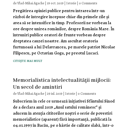
de
Vlad-Mihai Agache
|
19 oct. 2019
|
Istorie
| 0 Comments
Pregătirea opiniei publice pentru intrarea într-un
război de întregire începuse chiar din primele zile şi
avea să se intensifice în timp. Profesorii ne vorbeau la
ore despre unirea românilor, despre România Mare. În
întruniri publice oratori de frunte vorbeau despre
dreptatea cauzei noastre. Am ascultat oratoria
furtunoasă a lui De­lavrancea, pe marele patriot Nicolae
Filipescu, pe Octavian Goga, pe preotul Lucaci.
citește mai mult
Memorialistica intelectualităţii mijlocii:
Un secol de amintiri
de
Vlad-Mihai Agache
|
29 iul. 2019
|
Istorie
| 0 Comments
Subscriem în cele ce urmează iniţiativei Sfântului Sinod
de a declara anul 2019 „Anul satului românesc” şi
aducem în atenţia cititorilor noştri o serie de povestiri
memorialistice (aparent) fără importanţă, publicată la
04.01.1995 în Bacău, pe o hârtie de calitate slabă, într-o