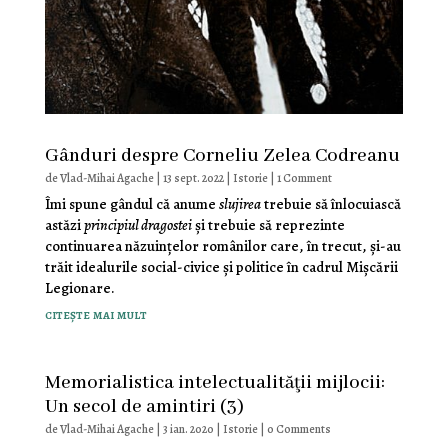
Gânduri despre Corneliu Zelea Codreanu
de
Vlad-Mihai Agache
|
13 sept. 2022
|
Istorie
| 1 Comment
Îmi spune gândul că anume
slujirea
trebuie să înlocuiască
astăzi
principiul dragostei
şi trebuie să reprezinte
continuarea năzuinţelor românilor care, în trecut, şi-au
trăit idealurile social-civice şi politice în cadrul Mişcării
Legionare.
citește mai mult
Memorialistica intelectualităţii mijlocii:
Un secol de amintiri (3)
de
Vlad-Mihai Agache
|
3 ian. 2020
|
Istorie
| 0 Comments