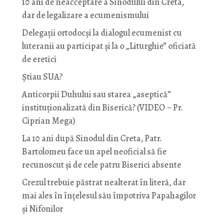
10 ani de neacceptare a Sinodului din Creta,
dar de legalizare a ecumenismului
Delegații ortodocși la dialogul ecumenist cu
luteranii au participat și la o „Liturghie” oficiată
de eretici
Știau SUA?
Anticorpii Duhului sau starea „aseptică”
instituționalizată din Biserică? (VIDEO – Pr.
Ciprian Mega)
La 10 ani după Sinodul din Creta, Patr.
Bartolomeu face un apel neoficial să fie
recunoscut și de cele patru Biserici absente
Crezul trebuie păstrat nealterat în literă, dar
mai ales în înțelesul său împotriva Papahagilor
și Nifonilor