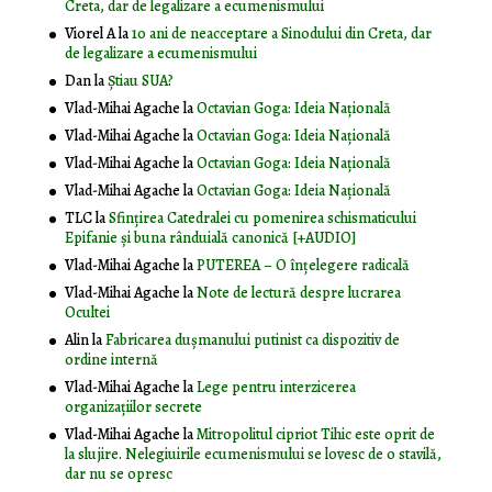
Creta, dar de legalizare a ecumenismului
Viorel A
la
10 ani de neacceptare a Sinodului din Creta, dar
de legalizare a ecumenismului
Dan
la
Știau SUA?
Vlad-Mihai Agache
la
Octavian Goga: Ideia Naţională
Vlad-Mihai Agache
la
Octavian Goga: Ideia Naţională
Vlad-Mihai Agache
la
Octavian Goga: Ideia Naţională
Vlad-Mihai Agache
la
Octavian Goga: Ideia Naţională
TLC
la
Sfințirea Catedralei cu pomenirea schismaticului
Epifanie și buna rânduială canonică [+AUDIO]
Vlad-Mihai Agache
la
PUTEREA – O înţelegere radicală
Vlad-Mihai Agache
la
Note de lectură despre lucrarea
Ocultei
Alin
la
Fabricarea dușmanului putinist ca dispozitiv de
ordine internă
Vlad-Mihai Agache
la
Lege pentru interzicerea
organizaţiilor secrete
Vlad-Mihai Agache
la
Mitropolitul cipriot Tihic este oprit de
la slujire. Nelegiuirile ecumenismului se lovesc de o stavilă,
dar nu se opresc