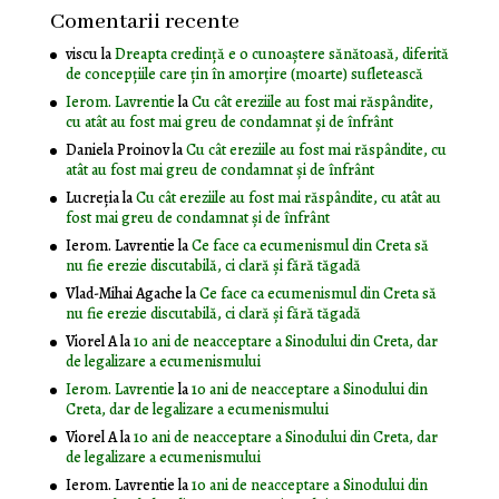
Comentarii recente
viscu
la
Dreapta credință e o cunoaștere sănătoasă, diferită
de concepțiile care țin în amorțire (moarte) sufletească
Ierom. Lavrentie
la
Cu cât ereziile au fost mai răspândite,
cu atât au fost mai greu de condamnat și de înfrânt
Daniela Proinov
la
Cu cât ereziile au fost mai răspândite, cu
atât au fost mai greu de condamnat și de înfrânt
Lucreția
la
Cu cât ereziile au fost mai răspândite, cu atât au
fost mai greu de condamnat și de înfrânt
Ierom. Lavrentie
la
Ce face ca ecumenismul din Creta să
nu fie erezie discutabilă, ci clară și fără tăgadă
Vlad-Mihai Agache
la
Ce face ca ecumenismul din Creta să
nu fie erezie discutabilă, ci clară și fără tăgadă
Viorel A
la
10 ani de neacceptare a Sinodului din Creta, dar
de legalizare a ecumenismului
Ierom. Lavrentie
la
10 ani de neacceptare a Sinodului din
Creta, dar de legalizare a ecumenismului
Viorel A
la
10 ani de neacceptare a Sinodului din Creta, dar
de legalizare a ecumenismului
Ierom. Lavrentie
la
10 ani de neacceptare a Sinodului din