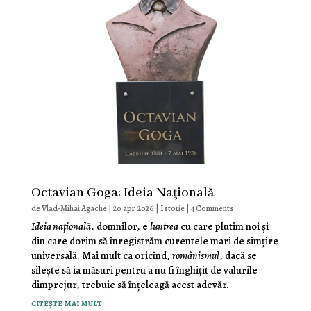
Octavian Goga: Ideia Naţională
de
Vlad-Mihai Agache
|
20 apr. 2026
|
Istorie
| 4 Comments
Ideia naţională
, domnilor, e
luntrea
cu care plutim noi şi
din care dorim să înregistrăm curentele mari de simţire
universală. Mai mult ca oricînd,
românismul
, dacă se
sileşte să ia măsuri pentru a nu fi înghiţit de valurile
dimprejur, trebuie să înţeleagă acest adevăr.
citește mai mult