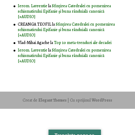
Ierom. Lavrentie
la
Sfințirea Catedralei cu pomenirea
schismaticului Epifanie și buna rânduială canonică
[+AUDIO]
CREANGA TEOFIL
la
Sfințirea Catedralei cu pomenirea
schismaticului Epifanie și buna rânduială canonică
[+AUDIO]
Vlad-Mihai Agache
la
Top 10 meta-trenduri ale decadei
Ierom. Lavrentie
la
Sfințirea Catedralei cu pomenirea
schismaticului Epifanie și buna rânduială canonică
[+AUDIO]
Creat de
Elegant Themes
| Cu sprijinul
WordPress