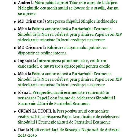
Andrei
la
Mitropolitul cipriot Tihic este oprit de la slujire.
Nelegiuirile ecumenismului se lovesc de o stavilă, dar nu
se opresc
MD Crismaru
la
Ştergerea chipului Sfinţilor Închisorilor
Mihai
la
Politica antiortodoxă a Patriarhului Ecumenic.
Sinodul de la Niceea celebrat prin primirea Papei Leon XIV
și declarații unioniste în locul credinței nealterate
MD Crismaru
la
Fabricarea dușmanului putinist ca
dispozitiv de ordine internă
Ingradit
la
Întreruperea pomenirii este, conform
canoanelor, o mustrare a episcopului pentru erezie
Mihai
la
Politica antiortodoxă a Patriarhului Ecumenic.
Sinodul de la Niceea celebrat prin primirea Papei Leon XIV
și declarații unioniste în locul credinței nealterate
Elena
la
Perspectiva unirii ecumeniste reafirmată în
scrisoarea Papei Leon înainte de celebrarea Sinodului I
Ecumenic alături de Patriarhul Ecumenic
CREANGA TEOFIL
la
Perspectiva unirii ecumeniste
reafirmată în scrisoarea Papei Leon înainte de celebrarea
Sinodului I Ecumenic alături de Patriarhul Ecumenic
Dan
la
Notă critică faţă de Strategia Naţională de Apărare
2025-2030