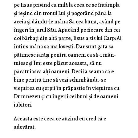
pe Iisus privind cu milă la ceea ce se întâmpla
şi ieşind din tronul Lui şi pogorând până la
aceia şi dându-le mâna Sa cea bună, având pe
îngeri în jurul Său. Apucând pe fiecare din cei
doi bărbaţi din altă parte, Iisus a zis lui Carp: Ai
întins mâna să mă loveşti. Dar sunt gata să
pătimesc iarăşi pentru oameni ca să-i mân­
tuiesc şi Îmi este plăcut aceasta, să nu
păcătuiască alţi oameni. Deci ia seama că e
bine pentru tine să vezi schimbându-se
vieţuirea cu şerpii în prăpastie în vieţuirea cu
Dum­nezeu şi cu îngerii cei buni şi de oameni
iubitori.
Aceasta este ceea ce auzind eu cred că e
adevărat.