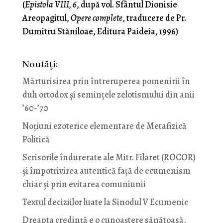
(
Epistola VIII, 6
, după vol. Sfântul Dionisie
Areopagitul,
Opere complete
, traducere de Pr.
Dumitru Stăniloae, Editura Paideia, 1996)
Noutăţi:
Mărturisirea prin întreruperea pomenirii în
duh ortodox și semințele zelotismului din anii
’60-’70
Noţiuni ezoterice elementare de Metafizică
Politică
Scrisorile îndurerate ale Mitr. Filaret (ROCOR)
și împotrivirea autentică față de ecumenism
chiar și prin evitarea comuniunii
Textul deciziilor luate la Sinodul V Ecumenic
Dreapta credință e o cunoaștere sănătoasă,