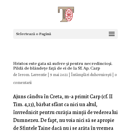
Selectează o Pagină
Hristos este gata să sufere și pentru necredincioși.
Pildă de blândețe față de ei de la Sf. Ap. Carp
de
Ierom. Lavrentie
|
9 mai 2021
|
Întâmplări duhovnicești
|
0
comentarii
Ajuns cândva în Creta, m-a primit Carp (cf. II
Tim. 4,13), bărbat sfânt ca nici un altul,
învrednicit pentru curăţia minţii de vederea lui
Dumnezeu. De fapt, nu voia nici să se apropie
de Sfintele Taine dacă nu i se arăta în vremea