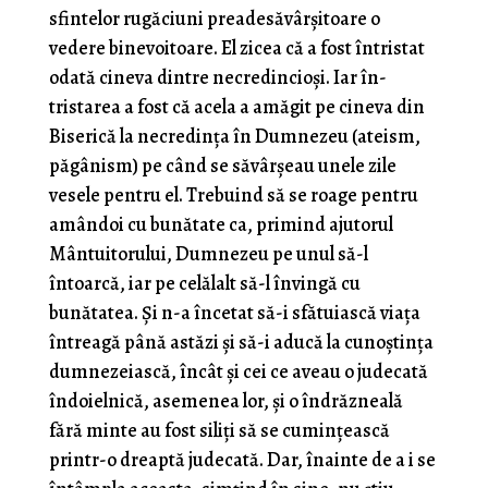
sfintelor rugăciuni preadesăvârşitoare o
vedere binevoitoare. El zicea că a fost întristat
odată cineva dintre necredincioși. Iar în­
tristarea a fost că acela a amăgit pe cineva din
Biserică la necredinţa în Dumnezeu (ateism,
păgânism) pe când se săvârșeau unele zile
vesele pentru el. Trebuind să se roage pentru
amândoi cu bunătate ca, primind ajutorul
Mântuitorului, Dumnezeu pe unul să-l
întoarcă, iar pe celălalt să-l învingă cu
bunătatea. Şi n-a încetat să-i sfătuiască viaţa
întreagă până astăzi şi să-i aducă la cunoştinţa
dumnezeiască, încât şi cei ce aveau o judecată
îndoielnică, asemenea lor, şi o îndrăzneală
fără minte au fost siliţi să se cuminţească
printr-o dreaptă judecată. Dar, înainte de a i se