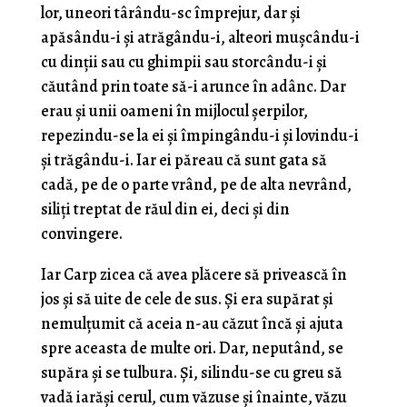
lor, uneori târându-sc împrejur, dar şi
apăsându-i şi atrăgându-i, alteori muşcându-i
cu dinţii sau cu ghimpii sau storcându-i şi
căutând prin toate să-i arunce în adânc. Dar
erau şi unii oameni în mijlocul şerpilor,
repezindu-se la ei şi împingându-i şi lovindu-i
şi trăgându-i. Iar ei păreau că sunt gata să
cadă, pe de o parte vrând, pe de alta nevrând,
siliţi treptat de răul din ei, deci şi din
convingere.
Iar Carp zicea că avea plăcere să privească în
jos şi să uite de cele de sus. Şi era supărat şi
nemulţumit că aceia n-au căzut încă şi ajuta
spre aceasta de multe ori. Dar, neputând, se
supăra şi se tulbura. Şi, silindu-se cu greu să
vadă iarăşi cerul, cum văzuse şi înainte, văzu