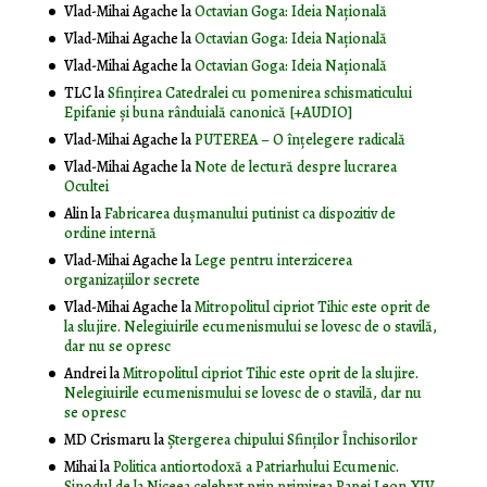
Vlad-Mihai Agache
la
Octavian Goga: Ideia Naţională
Vlad-Mihai Agache
la
Octavian Goga: Ideia Naţională
Vlad-Mihai Agache
la
Octavian Goga: Ideia Naţională
TLC
la
Sfințirea Catedralei cu pomenirea schismaticului
Epifanie și buna rânduială canonică [+AUDIO]
Vlad-Mihai Agache
la
PUTEREA – O înţelegere radicală
Vlad-Mihai Agache
la
Note de lectură despre lucrarea
Ocultei
Alin
la
Fabricarea dușmanului putinist ca dispozitiv de
ordine internă
Vlad-Mihai Agache
la
Lege pentru interzicerea
organizaţiilor secrete
Vlad-Mihai Agache
la
Mitropolitul cipriot Tihic este oprit de
la slujire. Nelegiuirile ecumenismului se lovesc de o stavilă,
dar nu se opresc
Andrei
la
Mitropolitul cipriot Tihic este oprit de la slujire.
Nelegiuirile ecumenismului se lovesc de o stavilă, dar nu
se opresc
MD Crismaru
la
Ştergerea chipului Sfinţilor Închisorilor
Mihai
la
Politica antiortodoxă a Patriarhului Ecumenic.
Sinodul de la Niceea celebrat prin primirea Papei Leon XIV