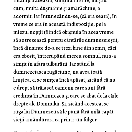
întâmpla aceasta, simţind în sine, nu ştiu
cum, multă duşmănie şi amără­ciune, a
adormit. Iar întunecându-se, (că era seară), în
vreme ce era în această indispoziţie, pe la
miezul nopţii (fiindcă obişnuia în acea vreme
să se trezească pentru cântările dum­nezeieşti),
încă dinainte de-a se trezi bine din somn, căci
era obosit, întrerupând mereu somnul, nu s-a
simţit în afara tulburării. Iar stând la
dumnezeiasca rugăciune, nu avea toată
liniştea, ci se simţea încă apăsat, zicând că nu
e drept să trăiască oamenii care sunt fără
credinţa în Dumnezeu şi care se abat de la căile
drepte ale Domnului. Şi, zicând acestea, se
ruga lui Dumnezeu să le pună fără milă capăt
vieţii amândurora ca printr-un fulger.