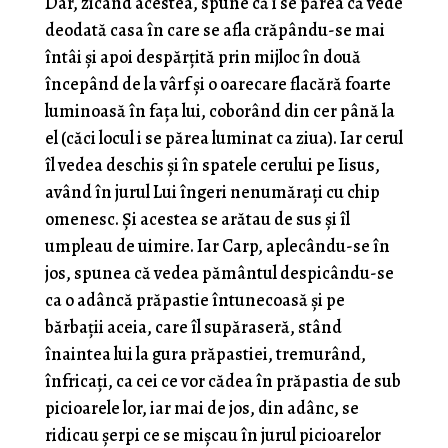
Dar, zicând acestea, spune că i se părea că vede
deodată casa în care se afla crăpându-se mai
întâi şi apoi despărţită prin mijloc în două
începând de la vârf şi o oarecare flacără foarte
luminoasă în faţa lui, coborând din cer până la
el (căci locul i se părea luminat ca ziua). Iar cerul
îl vedea deschis şi în spatele cerului pe Iisus,
având în jurul Lui îngeri nenumăraţi cu chip
omenesc. Şi acestea se arătau de sus şi îl
umpleau de uimire. Iar Carp, aplecându-se în
jos, spunea că vedea pământul despicându-se
ca o adâncă prăpastie întunecoasă şi pe
bărbaţii aceia, care îl supăraseră, stând
înaintea lui la gura prăpastiei, tremurând,
înfricaţi, ca cei ce vor cădea în prăpastia de sub
picioarele lor, iar mai de jos, din adânc, se
ridicau şerpi ce se mişcau în jurul picioarelor