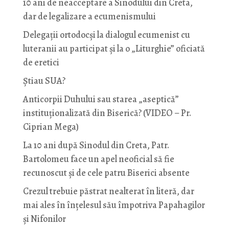
10 ani de neacceptare a Sinodului din Creta,
dar de legalizare a ecumenismului
Delegații ortodocși la dialogul ecumenist cu
luteranii au participat și la o „Liturghie” oficiată
de eretici
Știau SUA?
Anticorpii Duhului sau starea „aseptică”
instituționalizată din Biserică? (VIDEO – Pr.
Ciprian Mega)
La 10 ani după Sinodul din Creta, Patr.
Bartolomeu face un apel neoficial să fie
recunoscut și de cele patru Biserici absente
Crezul trebuie păstrat nealterat în literă, dar
mai ales în înțelesul său împotriva Papahagilor
și Nifonilor