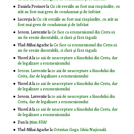
Daniela Proinov
la
Cu cât ereziile au fost mai răspândite, cu
atât au fost mai greu de condamnat și de înfrânt
Lucreția
la
Cu cât ereziile au fost mai răspândite, cu atât au
fost mai greu de condamnat și de înfrânt
Ierom. Lavrentie
la
Ce face ca ecumenismul din Creta să
nu fie erezie discutabilă, ci clară și fără tăgadă
Vlad-Mihai Agache
la
Ce face ca ecumenismul din Creta să
nu fie erezie discutabilă, ci clară și fără tăgadă
Viorel A
la
10 ani de neacceptare a Sinodului din Creta, dar
de legalizare a ecumenismului
Ierom. Lavrentie
la
10 ani de neacceptare a Sinodului din
Creta, dar de legalizare a ecumenismului
Viorel A
la
10 ani de neacceptare a Sinodului din Creta, dar
de legalizare a ecumenismului
Ierom. Lavrentie
la
10 ani de neacceptare a Sinodului din
Creta, dar de legalizare a ecumenismului
Viorel A
la
10 ani de neacceptare a Sinodului din Creta, dar
de legalizare a ecumenismului
Dan
la
Știau SUA?
Vlad-Mihai Agache
la
Octavian Goga: Ideia Naţională