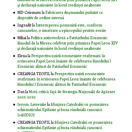
și declarații unioniste în locul credinței nealterate
MD Crismaru
la
Fabricarea dușmanului putinist ca
dispozitiv de ordine internă
Ingradit
la
Întreruperea pomenirii este, conform
canoanelor, o mustrare a episcopului pentru erezie
Mihai
la
Politica antiortodoxă a Patriarhului Ecumenic.
Sinodul de la Niceea celebrat prin primirea Papei Leon XIV
și declarații unioniste în locul credinței nealterate
Elena
la
Perspectiva unirii ecumeniste reafirmată în
scrisoarea Papei Leon înainte de celebrarea Sinodului I
Ecumenic alături de Patriarhul Ecumenic
CREANGA TEOFIL
la
Perspectiva unirii ecumeniste
reafirmată în scrisoarea Papei Leon înainte de celebrarea
Sinodului I Ecumenic alături de Patriarhul Ecumenic
Dan
la
Notă critică faţă de Strategia Naţională de Apărare
2025-2030
Ierom. Lavrentie
la
Sfințirea Catedralei cu pomenirea
schismaticului Epifanie și buna rânduială canonică
[+AUDIO]
CREANGA TEOFIL
la
Sfințirea Catedralei cu pomenirea
schismaticului Epifanie și buna rânduială canonică