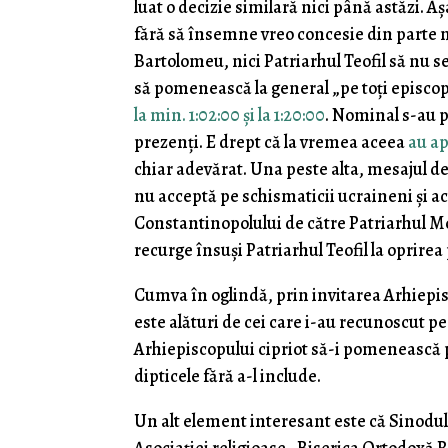
luat o decizie similară nici până astăzi. 
fără să însemne vreo concesie din parte n
Bartolomeu, nici Patriarhul Teofil să nu se
să pomenească la general „pe toți episco
la min. 1:02:00 și la 1:20:00
. Nominal s-au p
prezenți. E drept că la vremea aceea
au ap
chiar adevărat. Una peste alta, mesajul de 
nu acceptă pe schismaticii ucraineni și a
Constantinopolului de către Patriarhul Mos
recurge însuși Patriarhul Teofil la oprirea
Cumva în oglindă, prin invitarea Arhiepis
este alături de cei care i-au recunoscut pe
Arhiepiscopului cipriot să-i pomenească 
dipticele fără a-l include.
Un alt element interesant este că Sinodu