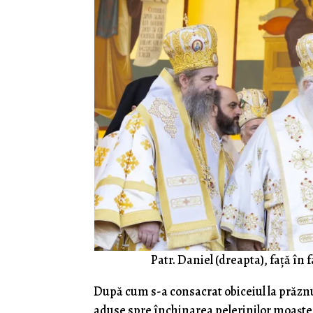
Patr. Daniel (dreapta), față în
După cum s-a consacrat obiceiul la prăznu
aduse spre închinarea pelerinilor moaște al