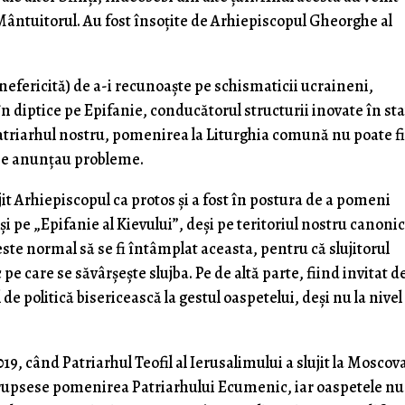
e Mântuitorul. Au fost însoțite de Arhiepiscopul Gheorghe al
(nefericită) de a-i recunoaște pe schismaticii ucraineni,
 diptice pe Epifanie, conducătorul structurii inovate în sta
Patriarhul nostru, pomenirea la Liturghia comună nu poate f
 se anunțau probleme.
jit Arhiepiscopul ca protos și a fost în postura de a pomeni
și pe „Epifanie al Kievului”, deși pe teritoriul nostru canoni
este normal să se fi întâmplat aceasta, pentru că slujitorul
e care se săvârșește slujba. Pe de altă parte, fiind invitat d
de politică bisericească la gestul oaspetelui, deși nu la nivel
9, când Patriarhul Teofil al Ierusalimului a slujit la Moscov
rerupsese pomenirea Patriarhului Ecumenic, iar oaspetele nu