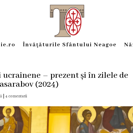
ie.ro
Învăţăturile Sfântului Neagoe
Nă
 ucrainene – prezent și în zilele de
Basarabov (2024)
nă
|
4 comentarii