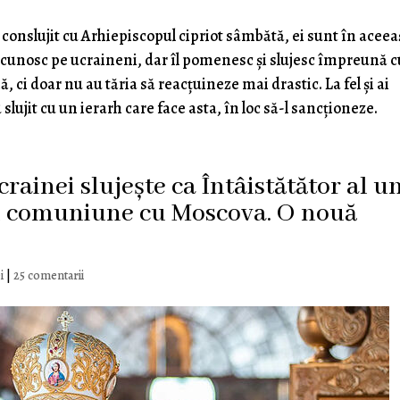
 conslujit cu Arhiepiscopul cipriot sâmbătă, ei sunt în aceea
recunosc pe ucraineni, dar îl pomenesc și slujesc împreună c
ă, ci doar nu au tăria să reacțuineze mai drastic. La fel și ai
slujit cu un ierarh care face asta, în loc să-l sancționeze.
rainei slujește ca Întâistătător al u
 în comuniune cu Moscova. O nouă
i
|
25 comentarii