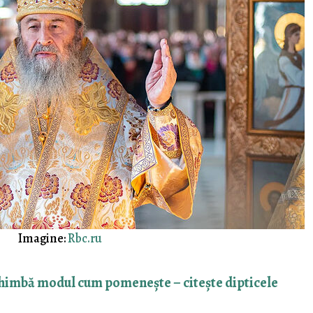
Imagine:
Rbc.ru
chimbă modul cum pomenește – citește dipticele
)