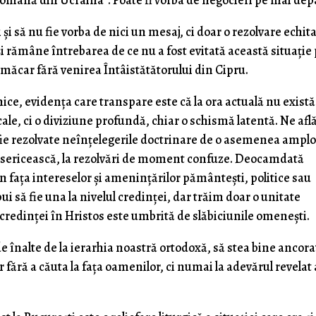
Română din Ucraina”. Poate fi vorba de negocieri pe mai dep
și să nu fie vorba de nici un mesaj, ci doar o rezolvare echita
și rămâne întrebarea de ce nu a fost evitată această situație
 măcar fără venirea Întâistătătorului din Cipru.
onice, evidența care transpare este că la ora actuală nu există
ale, ci o diviziune profundă, chiar o schismă latentă. Ne af
ă fie rezolvate neînțelegerile doctrinare de o asemenea ampl
bisericească, la rezolvări de moment confuze. Deocamdată
fața intereselor și amenințărilor pământești, politice sau
ui să fie una la nivelul credinței, dar trăim doar o unitate
a credinței în Hristos este umbrită de slăbiciunile omenești.
 înalte de la ierarhia noastră ortodoxă, să stea bine ancora
 fără a căuta la fața oamenilor, ci numai la adevărul revelat 