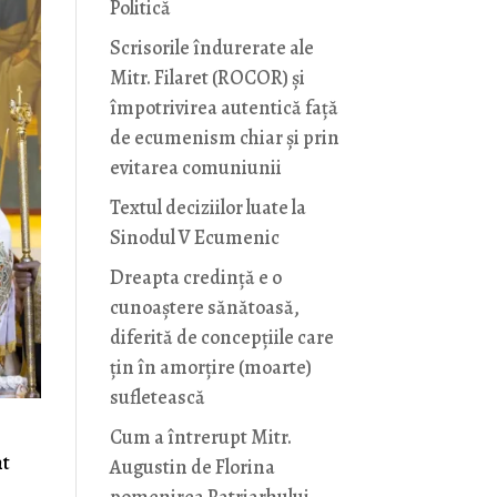
Politică
Scrisorile îndurerate ale
Mitr. Filaret (ROCOR) și
împotrivirea autentică față
de ecumenism chiar și prin
evitarea comuniunii
Textul deciziilor luate la
Sinodul V Ecumenic
Dreapta credință e o
cunoaștere sănătoasă,
diferită de concepțiile care
țin în amorțire (moarte)
sufletească
Cum a întrerupt Mitr.
nt
Augustin de Florina