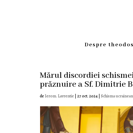
Despre theodos
Mărul discordiei schismei
prăznuire a Sf. Dimitrie 
de
Ierom. Lavrentie
|
27 oct. 2024
|
Schisma ucrainea