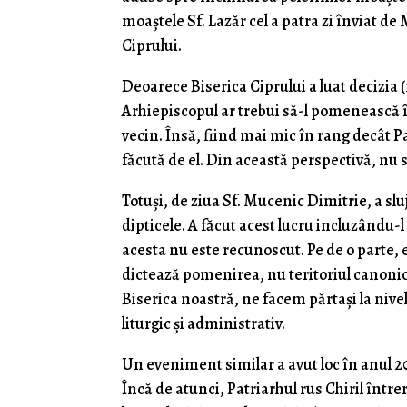
moaștele Sf. Lazăr cel a patra zi înviat d
Ciprului.
Deoarece Biserica Ciprului a luat decizia 
Arhiepiscopul ar trebui să-l pomenească în
vecin. Însă, fiind mai mic în rang decât 
făcută de el. Din această perspectivă, nu
Totuși, de ziua Sf. Mucenic Dimitrie, a slu
dipticele. A făcut acest lucru incluzându-l 
acesta nu este recunoscut. Pe de o parte, 
dictează pomenirea, nu teritoriul canonic p
Biserica noastră, ne facem părtași la nivel 
liturgic și administrativ.
Un eveniment similar a avut loc în anul 201
Încă de atunci, Patriarhul rus Chiril înt