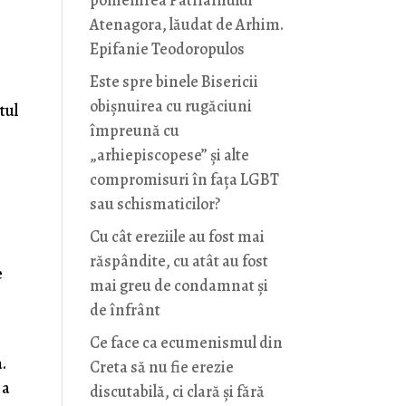
pomenirea Patriarhului
Atenagora, lăudat de Arhim.
Epifanie Teodoropulos
Este spre binele Bisericii
obișnuirea cu rugăciuni
tul
împreună cu
i
„arhiepiscopese” și alte
compromisuri în fața LGBT
sau schismaticilor?
c
Cu cât ereziile au fost mai
răspândite, cu atât au fost
e
mai greu de condamnat și
de înfrânt
Ce face ca ecumenismul din
a.
Creta să nu fie erezie
 a
discutabilă, ci clară și fără