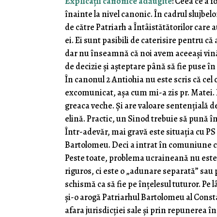
Explicații canonice adăugite
: Ceea ce a f
înainte la nivel canonic. În cadrul slujbel
de către Patriarh a Întâistătătorilor ca
ei. Ei sunt pasibili de caterisire pentru c
dar nu înseamnă că noi avem aceeași vină 
de decizie și așteptare până să fie puse î
În canonul 2 Antiohia nu este scris că cel
excomunicat, așa cum mi-a zis pr. Matei. P
greaca veche. Și are valoare sentențială de 
elină. Practic, un Sinod trebuie să pună î
Într-adevăr, mai gravă este situația cu PS
Bartolomeu. Deci a intrat în comuniune cu
Peste toate, problema ucraineană nu este
riguros, ci este o „adunare separată” sau 
schismă ca să fie pe înțelesul tuturor. Pe l
și-o arogă Patriarhul Bartolomeu al Consta
afara jurisdicției sale și prin repunerea în