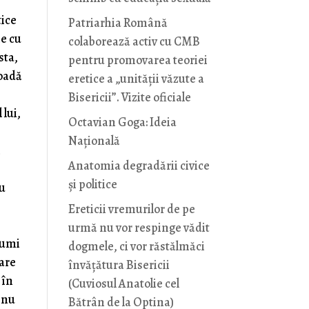
tice
Patriarhia Română
ne cu
colaborează activ cu CMB
sta,
pentru promovarea teoriei
ioadă
eretice a „unității văzute a
Bisericii”. Vizite oficiale
 lui,
Octavian Goga: Ideia
Naţională
n
Anatomia degradării civice
și politice
cu
Ereticii vremurilor de pe
urmă nu vor respinge vădit
numi
dogmele, ci vor răstălmăci
care
învățătura Bisericii
 în
(Cuviosul Anatolie cel
, nu
Bătrân de la Optina)