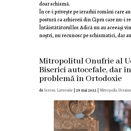
doar schismă.
În ce-i privește pe ierarhii români care au
postură ca arhiereii din Cipru care nu-i 
Întâistătătorul lor. Adică nu au aceeași vin
noștri, nu recunosc pe schismatici, dar au 
Mitropolitul Onufrie al Uc
Biserici autocefale, dar
problemă în Ortodoxie
de
Ierom. Lavrentie
|
29 mai 2022
|
Mitropolia Ucraine