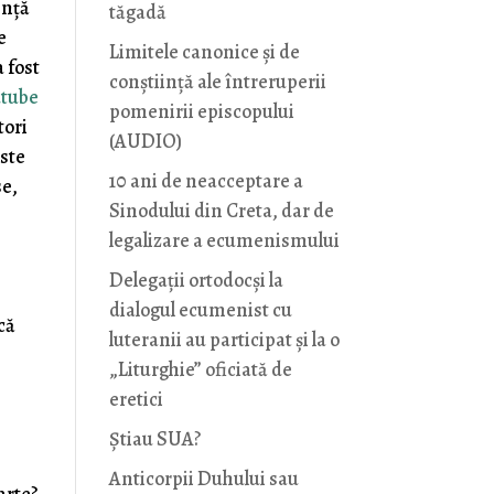
ență
tăgadă
e
Limitele canonice și de
a fost
conștiință ale întreruperii
utube
pomenirii episcopului
tori
(AUDIO)
este
10 ani de neacceptare a
se,
Sinodului din Creta, dar de
legalizare a ecumenismului
Delegații ortodocși la
dialogul ecumenist cu
că
luteranii au participat și la o
„Liturghie” oficiată de
eretici
Știau SUA?
Anticorpii Duhului sau