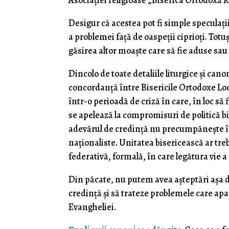
Asociației religioase „Biserica Ortodoxă 
Desigur că acestea pot fi simple speculații 
a problemei față de oaspeții ciprioți. Totu
găsirea altor moaște care să fie aduse sau
Dincolo de toate detaliile liturgice și can
concordanță între Bisericile Ortodoxe Loc
într-o perioadă de criză în care, în loc s
se apelează la compromisuri de politică 
adevărul de credință nu precumpănește în 
naționaliste. Unitatea bisericească ar treb
federativă, formală, în care legătura vie 
Din păcate, nu putem avea așteptări așa de
credință și să trateze problemele care apar
Evangheliei.