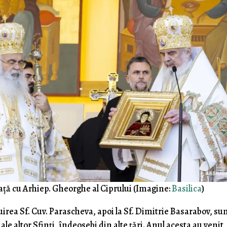
 față cu Arhiep. Gheorghe al Ciprului (Imagine:
Basilica
)
irea Sf. Cuv. Parascheva, apoi la Sf. Dimitrie Basarabov, su
e altor Sfinți, îndeosebi din alte țări. Anul acesta au venit