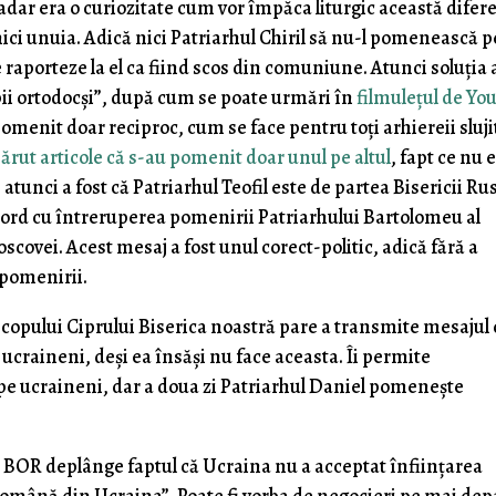
Așadar era o curiozitate cum vor împăca liturgic această difer
ici unuia. Adică nici Patriarhul Chiril să nu-l pomenească p
 raporteze la el ca fiind scos din comuniune. Atunci soluția 
pii ortodocși”, după cum se poate urmări în
filmulețul de Yo
omenit doar reciproc, cum se face pentru toți arhiereii sluji
ărut articole că s-au pomenit doar unul pe altul
, fapt ce nu 
atunci a fost că Patriarhul Teofil este de partea Bisericii Ru
cord cu întreruperea pomenirii Patriarhului Bartolomeu al
covei. Acest mesaj a fost unul corect-politic, adică fără a
 pomenirii.
copului Ciprului Biserica noastră pare a transmite mesajul 
 ucraineni, deși ea însăși nu face aceasta. Îi permite
pe ucraineni, dar a doua zi Patriarhul Daniel pomenește
l BOR deplânge faptul că Ucraina nu a acceptat înființarea