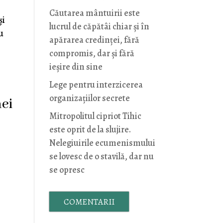
Căutarea mântuirii este
și
lucrul de căpătâi chiar și în
u
apărarea credinței, fără
compromis, dar și fără
ieșire din sine
Lege pentru interzicerea
organizaţiilor secrete
nei
Mitropolitul cipriot Tihic
este oprit de la slujire.
Nelegiuirile ecumenismului
se lovesc de o stavilă, dar nu
se opresc
COMENTARII