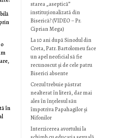
arte?
starea „aseptică”
instituționalizată din
bilă
Biserică? (VIDEO – Pr.
 prin
Ciprian Mega)
La 10 ani după Sinodul din
 o
Creta, Patr. Bartolomeu face
lăm
un apel neoficial să fie
oare,
recunoscut și de cele patru
Biserici absente
Crezul trebuie păstrat
nealterat în literă, dar mai
ales în înțelesul său
tă în
împotriva Papahagilor și
al
Nifonilor
Interzicerea avortului la
schimb cu educaţia sexuală