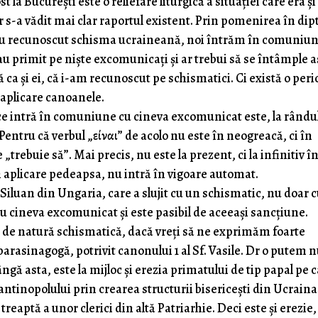
ost la București este o reliefare liturgică a situației care era și
or s-a vădit mai clar raportul existent. Prin pomenirea în dip
re au recunoscut schisma ucraineană, noi întrăm în comuniu
ă au primit pe niște excomunicați și ar trebui să se întâmple a
ca și ei, că i-am recunoscut pe schismatici. Ci există o per
n aplicare canoanele.
 ce intră în comuniune cu cineva excomunicat este, la rândul
entru că verbul „είναι” de acolo nu este în neogreacă, ci în
„trebuie să”. Mai precis, nu este la prezent, ci la infinitiv î
n aplicare pedeapsa, nu intră în vigoare automat.
 Siluan din Ungaria, care a slujit cu un schismatic, nu doar 
 cineva excomunicat și este pasibil de aceeași sancțiune.
 de natură schismatică, dacă vreți să ne exprimăm foarte
parasinagogă, potrivit canonului 1 al Sf. Vasile. Dr o putem 
ângă asta, este la mijloc și erezia primatului de tip papal pe 
ntinopolului prin crearea structurii bisericești din Ucraina
 treaptă a unor clerici din altă Patriarhie. Deci este și erezie