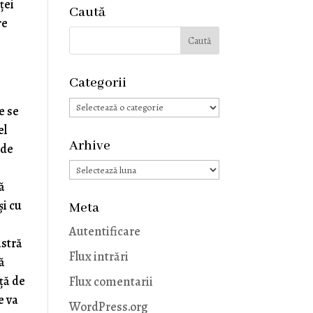
ţei
Caută
re
Categorii
Categorii
e se
el
Arhive
 de
Arhive
ă
și cu
Meta
Autentificare
stră
Flux intrări
ră
nță de
Flux comentarii
e va
WordPress.org