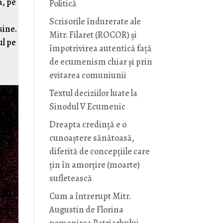
ă, pe
Politică
Scrisorile îndurerate ale
sine.
Mitr. Filaret (ROCOR) și
ul pe
împotrivirea autentică față
de ecumenism chiar și prin
evitarea comuniunii
Textul deciziilor luate la
Sinodul V Ecumenic
Dreapta credință e o
cunoaștere sănătoasă,
diferită de concepțiile care
țin în amorțire (moarte)
sufletească
Cum a întrerupt Mitr.
Augustin de Florina