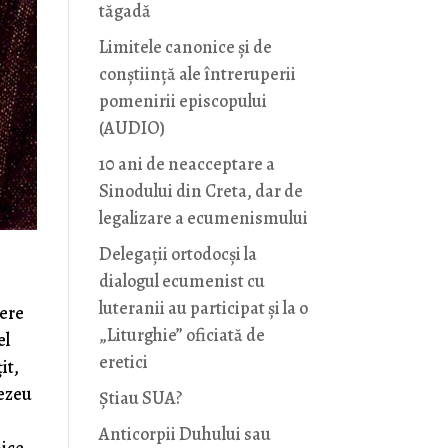
tăgadă
Limitele canonice și de
conștiință ale întreruperii
pomenirii episcopului
(AUDIO)
10 ani de neacceptare a
Sinodului din Creta, dar de
legalizare a ecumenismului
Delegații ortodocși la
dialogul ecumenist cu
luteranii au participat și la o
iere
„Liturghie” oficiată de
el
eretici
it,
nezeu
Știau SUA?
Anticorpii Duhului sau