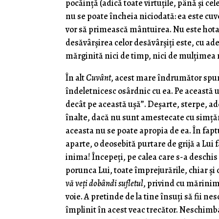
pocăinţă (adică toate virtuţile, până şi c
nu se poate încheia niciodată: ea este cuv
vor să primească mântuirea. Nu este hotar
desăvârşirea celor desăvârşiţi este, cu ad
mărginită nici de timp, nici de mulţimea n
În alt
Cuvânt
, acest mare îndrumător spune
îndeletnicesc osârdnic cu ea. Pe această 
decât pe această uşă”. Deşarte, sterpe, ad
înalte, dacă nu sunt amestecate cu simţă
aceasta nu se poate apropia de ea. În fap
aparte, o deosebită purtare de grijă a Lu
inima! Începeți, pe calea care s-a desc
porunca Lui, toate împrejurările, chiar și c
vă veți dobândi sufletul
, privind cu mărinimo
voie. A pretinde de la tine însuți să fii ne
împlinit în acest veac trecător. Neschimb