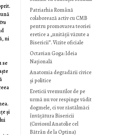
prit.
Patriarhia Română
eună
colaborează activ cu CMB
ntru
pentru promovarea teoriei
nd
eretice a „unității văzute a
ă, ni
Bisericii”. Vizite oficiale
Octavian Goga: Ideia
Naţională
u se
aște
Anatomia degradării civice
că
și politice
aceea
Ereticii vremurilor de pe
urmă nu vor respinge vădit
mea.
dogmele, ci vor răstălmăci
țe și
învățătura Bisericii
lui
(Cuviosul Anatolie cel
Bătrân de la Optina)