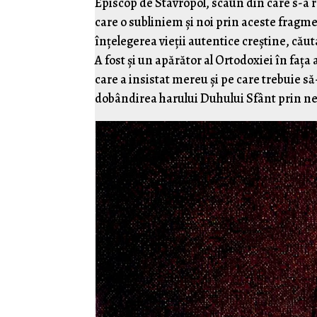
Episcop de Stavropol, scaun din care s-a r
care o subliniem și noi prin aceste fragm
înțelegerea vieții autentice creștine, căuta
A fost și un apărător al Ortodoxiei în fața
care a insistat mereu și pe care trebuie s
dobândirea harului Duhului Sfânt prin ne