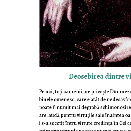
Deosebirea dintre vir
Pe noi, toți oamenii, ne privește Dumnezeu
binele omenesc, care e atât de nedesăvârși
poate fi numit mai degrabă schimonosire 
are laudă pentru virtuțile sale înaintea
i s-a socotit întru virtute credința în 