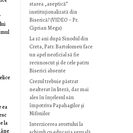
nice
starea „aseptică”
instituționalizată din
r
Biserică? (VIDEO – Pr.
lui
Ciprian Mega)
 Omul
La 10 ani după Sinodul din
Creta, Patr. Bartolomeu face
un apel neoficial să fie
recunoscut și de cele patru
Biserici absente
elice
Crezul trebuie păstrat
nealterat în literă, dar mai
ales în înțelesul său
împotriva Papahagilor și
e ea
Nifonilor
țesc
e la
Interzicerea avortului la
ămâne
schimb cu educaţia sexuală