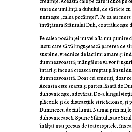
credințe. Această cale pe care îl duce pe
stare de umilință a duhului, de sărăcie cu
numește „calea pocăinței”. Pe ea au mers t
învățătura Sfântului Duh, ce strălucește di
Pe calea pocăinței nu vei afla mulțumire d
lucru care să vă lingușească părerea de sin
suspine, vrednice de lacrimi amare și în
dumneavoastră; mângâiere vă vor fi ușurime
întări și face să crească treptat plânsul
dumneavoastră. Doar cei smeriți, doar cei 
Aceasta este soarta și partea lăsată de Du
duhovnicește, adevărat. De-a lungul vieții
plăcerile și de distracțiile stricăcioase, ș
Dumnezeu de fiii lumii. Numai prin mijloc
duhovnicească. Spune Sfântul Isaac Sirul:
înălţat mai presus de toate ispitele, înse