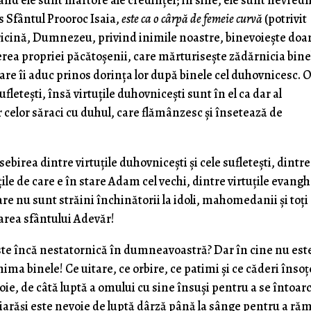
ând ele sunt martore ale credinței; în sine, ele sunt nevred
zis Sfântul Prooroc Isaia,
este ca o cârpă de femeie curvă
(potrivit
 pricină, Dumnezeu, privind inimile noastre, binevoiește doa
erea propriei păcătoșenii, care mărturisește zădărnicia bine
 care îi aduc prinos dorința lor după binele cel duhovnicesc.
ufletești, însă virtuțile duhovnicești sunt în el ca dar al
celor săraci cu duhul, care flămânzesc și însetează de
osebirea dintre virtuțile duhovnicești și cele sufletești, dintre
țile de care e în stare Adam cel vechi, dintre virtuțile evangh
 care nu sunt străini închinătorii la idoli, mahomedanii și toți
marea sfântului Adevăr!
ste încă nestatornică în dumneavoastră? Dar în cine nu est
ima binele! Ce uitare, ce orbire, ce patimi și ce căderi înso
oie, de câtă luptă a omului cu sine însuși pentru a se întoarc
și iarăși este nevoie de luptă dârză până la sânge pentru a r