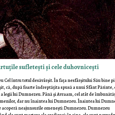
tuțile sufletești și cele duhovnicești
 Cel întru totul desăvârșit. În fața nesfârșitului Său bine p
t, că, după foarte îndreptățita spusă a unui Sfânt Părinte, 
a legii lui Dumnezeu. Până și Avraam, cel atât de îmbunătăț
 oamenilor, dar nu înaintea lui Dumnezeu. Înaintea lui Dum
Cel ce acoperă neajunsurile omenești: Dumnezeu. Dumnezeu