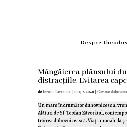
Despre theodos
Mângâierea plânsului duh
distracțiile. Evitarea cap
de
Ierom. Lavrentie
|
30 apr. 2020
|
Cuvinte duhovnice
Un mare îndrumător duhovnicesc al vremuri
Alături de Sf. Teofan Zăvorâtul, contempor
trăirea duhovnicească. Viața monahală și