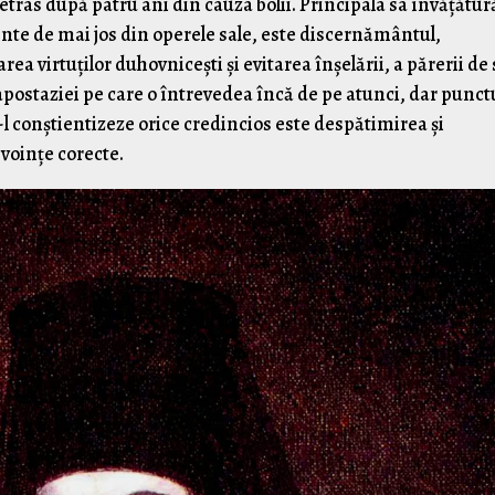
etras după patru ani din cauza bolii. Principala sa învățătur
ente de mai jos din operele sale, este discernământul,
rea virtuților duhovnicești și evitarea înșelării, a părerii de 
 apostaziei pe care o întrevedea încă de pe atunci, dar punct
ă-l conștientizeze orice credincios este despătimirea și
voințe corecte.