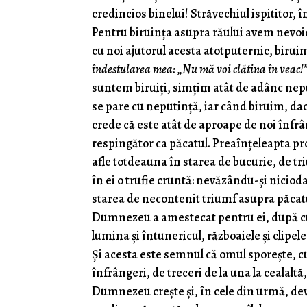
credincios binelui! Străvechiul ispititor, 
Pentru biruința asupra răului avem nevo
cu noi ajutorul acesta atotputernic, birui
îndestularea mea: „Nu mă voi clătina în veac!”
suntem biruiți, simțim atât de adânc neput
se pare cu neputință, iar când biruim, da
crede că este atât de aproape de noi înfr
respingător ca păcatul. Preaînțeleapta pro
afle totdeauna în starea de bucurie, de t
în ei o trufie cruntă: nevăzându-și nicioda
starea de necontenit triumf asupra păcatu
Dumnezeu a amestecat pentru ei, după cu
lumina și întunericul, războaiele și clipe
Și acesta este semnul că omul sporește, c
înfrângeri, de treceri de la una la cealalt
Dumnezeu crește și, în cele din urmă, devin