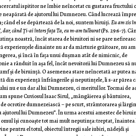
încercatul ispititor ne îmbie neîncetat cu gustarea fructului o
ie neapărată de ajutorul lui Dumnezeu. Când lucrează împr
m; când el se depărtează de la noi, suntem biruiți.
Eu am zis î
, dar, când Ți-ai întors fața Ta, eu m-am tulburat
(Ps. 29:6-7). Câ
ința noastră, încât starea de biruitori ni se pare nefireasc
că experiențele dinainte nu ar da mărturie grăitoare, nu am
ângerea, și încă în fața unui dușman atât de nimicnic, de
nie a rânduit în așa fel, încât nevoitorii lui Dumnezeu să n
riumf și de biruință. O asemenea stare neîncetată ar putea n
tă din experiență înfrângerile și neputințele, li s-ar părea 
lui nu e un dar al lui Dumnezeu, ci meritul lor. Tocmai de 
m spune Cuviosul Isaac Sirul, „mângâierea și bântuirea,
le de ocrotire dumnezeiască – pe scurt, strâmtorarea și lărgi
u ajutorul lui Dumnezeu”. În urma acestui amestec de biruin
ă, omul își cunoaște tot mai mult neputința: treptat, înaintea 
e pentru el totul, obiectul întregii sale iubiri, nădejdi și