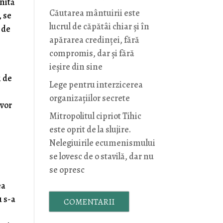
nită
Căutarea mântuirii este
, se
lucrul de căpătâi chiar și în
 de
apărarea credinței, fără
compromis, dar și fără
n
ieșire din sine
i de
Lege pentru interzicerea
organizaţiilor secrete
 vor
Mitropolitul cipriot Tihic
este oprit de la slujire.
Nelegiuirile ecumenismului
se lovesc de o stavilă, dar nu
se opresc
ea
u s-a
COMENTARII