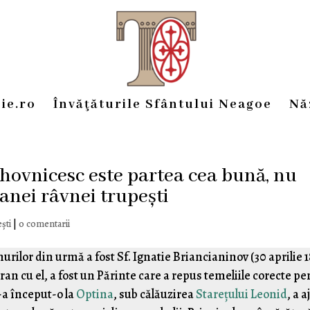
ie.ro
Învăţăturile Sfântului Neagoe
Nă
ovnicesc este partea cea bună, nu
canei râvnei trupești
ști
|
0 comentarii
lor din urmă a fost Sf. Ignatie Briancianinov (†30 aprilie 1
an cu el, a fost un Părinte care a repus temeliile corecte pe
-a început-o la
Optina
, sub călăuzirea
Starețului Leonid
, a 