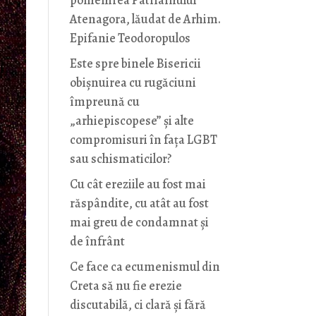
pomenirea Patriarhului
Atenagora, lăudat de Arhim.
Epifanie Teodoropulos
Este spre binele Bisericii
obișnuirea cu rugăciuni
împreună cu
„arhiepiscopese” și alte
compromisuri în fața LGBT
sau schismaticilor?
Cu cât ereziile au fost mai
răspândite, cu atât au fost
mai greu de condamnat și
de înfrânt
Ce face ca ecumenismul din
Creta să nu fie erezie
discutabilă, ci clară și fără