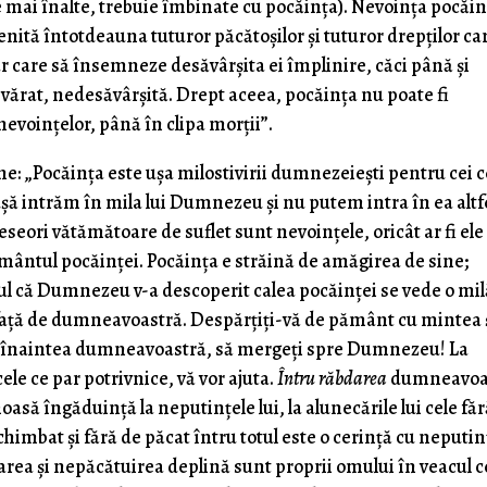
ele mai înalte, trebuie îmbinate cu pocăinţa). Nevoinţa pocăin
enită întotdeauna tuturor păcătoşilor şi tuturor drepţilor ca
 care să însemneze desăvârşita ei împlinire, căci până şi
evărat, nedesăvârşită. Drept aceea, pocăinţa nu poate fi
evoinţelor, până în clipa morţii”.
: „Pocăinţa este uşa milostivirii dumnezeieşti pentru cei c
uşă intrăm în mila lui Dumnezeu şi nu putem intra în ea altf
eseori vătămătoare de suflet sunt nevoinţele, oricât ar fi ele
mântul pocăinţei. Pocăinţa e străină de amăgirea de sine;
tul că Dumnezeu v-a descoperit calea pocăinței se vede o mil
i faţă de dumneavoastră. Despărţiţi-vă de pământ cu mintea 
his înaintea dumneavoastră, să mergeți spre Dumnezeu! La
ele ce par potrivnice, vă vor ajuta.
Întru răbdarea
dumneavoa
asă îngăduință la neputințele lui, la alunecările lui cele fă
schimbat și fără de păcat întru totul este o cerință cu neputi
area și nepăcătuirea deplină sunt proprii omului în veacul c