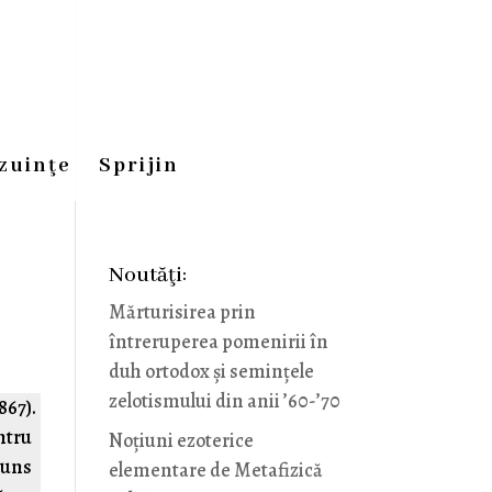
zuinţe
Sprijin
Noutăţi:
Mărturisirea prin
întreruperea pomenirii în
duh ortodox și semințele
zelotismului din anii ’60-’70
867).
ntru
Noţiuni ezoterice
ajuns
elementare de Metafizică