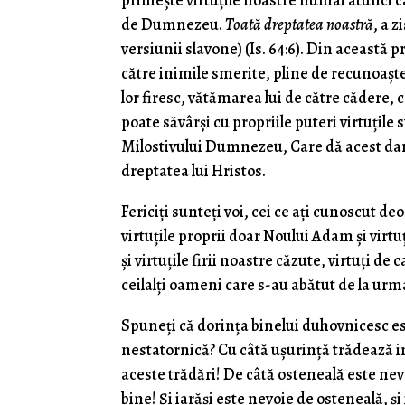
primește virtuțile noastre numai atunci c
de Dumnezeu.
Toată dreptatea noastră
, a 
versiunii slavone) (Is. 64:6). Din această
către inimile smerite, pline de recunoașt
lor firesc, vătămarea lui de către cădere,
poate săvârși cu propriile puteri virtuțile s
Milostivului Dumnezeu, Care dă acest dar 
dreptatea lui Hristos.
Fericiți sunteți voi, cei ce ați cunoscut de
virtuțile proprii doar Noului Adam și virtu
și virtuțile firii noastre căzute, virtuți de
ceilalți oameni care s-au abătut de la ur
Spuneți că dorința binelui duhovnicesc e
nestatornică? Cu câtă ușurință trădează in
aceste trădări! De câtă osteneală este nev
bine! Și iarăși este nevoie de osteneală, 