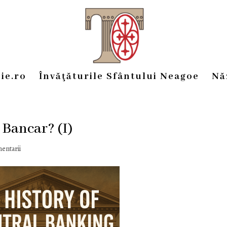
ie.ro
Învăţăturile Sfântului Neagoe
Nă
 Bancar? (I)
entarii