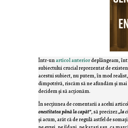
Într-un
articol anterior
deplângeam, între
subiectului crucial reprezentat de existen
acestui subiect, nu putem, în mod realist
dimpotrivă, riscăm să ne afundăm şi mai 
decidem şi să acţionăm.
În secţiunea de comentarii a acelui artico
onestitatea până la capăt”
, să precizez
„la c
şi acum, arăt că de regulă astfel de somaţi
pe evrei, pe jîdani, pe kazari sau, ca mar