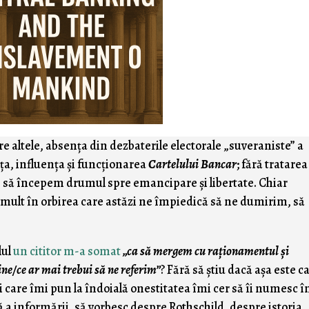
 altele, absenţa din dezbaterile electorale „suveraniste” a
ţa, influenţa şi funcţionarea
Cartelului Bancar
; fără tratarea
, să începem drumul spre emancipare şi libertate. Chiar
mult în orbirea care astăzi ne împiedică să ne dumirim, să
lul
un cititor m-a somat
„ca să mergem cu raționamentul şi
ine/ce ar mai trebui să ne referim”
? Fără să ştiu dacă aşa este c
i care îmi pun la îndoială onestitatea îmi cer să îi numesc în
că a informării, să vorbesc despre Rothschild, despre istoria