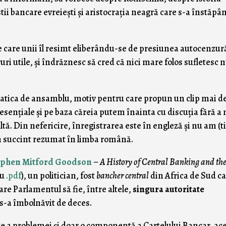
tii bancare evreieşti şi aristocraţia neagră care s-a înstăpân
 care unii îl resimt eliberându-se de presiunea autocenzură
ri utile, şi îndrăznesc să cred că nici mare folos sufletesc 
matica de ansamblu, motiv pentru care propun un clip mai d
esenţiale şi pe baza căreia putem înainta cu discuţia fără a 
ultă. Din nefericire, înregistrarea este în engleză şi nu am (
un succint rezumat în limba română.
ephen Mitford Goodson
–
A History of Central Banking and th
au
.pdf
), un politician, fost
bancher central
din Africa de Sud ca
are Parlamentul să fie, între altele,
singura autoritate
 s-a îmbolnăvit de deces.
te a problemei şi doar o componentă a Cartelului Bancar, ac