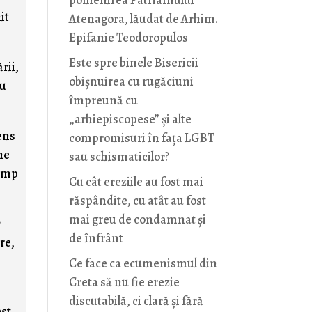
pomenirea Patriarhului
it
Atenagora, lăudat de Arhim.
Epifanie Teodoropulos
Este spre binele Bisericii
rii,
obișnuirea cu rugăciuni
nu
împreună cu
„arhiepiscopese” și alte
ens
compromisuri în fața LGBT
ne
sau schismaticilor?
timp
Cu cât ereziile au fost mai
răspândite, cu atât au fost
mai greu de condamnat și
e
de înfrânt
re,
Ce face ca ecumenismul din
Creta să nu fie erezie
discutabilă, ci clară și fără
est