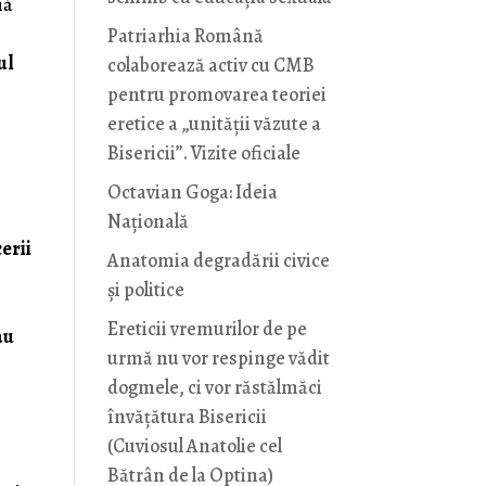
nă
Patriarhia Română
ul
colaborează activ cu CMB
pentru promovarea teoriei
eretice a „unității văzute a
Bisericii”. Vizite oficiale
Octavian Goga: Ideia
Naţională
erii
Anatomia degradării civice
și politice
Ereticii vremurilor de pe
au
urmă nu vor respinge vădit
dogmele, ci vor răstălmăci
învățătura Bisericii
(Cuviosul Anatolie cel
Bătrân de la Optina)