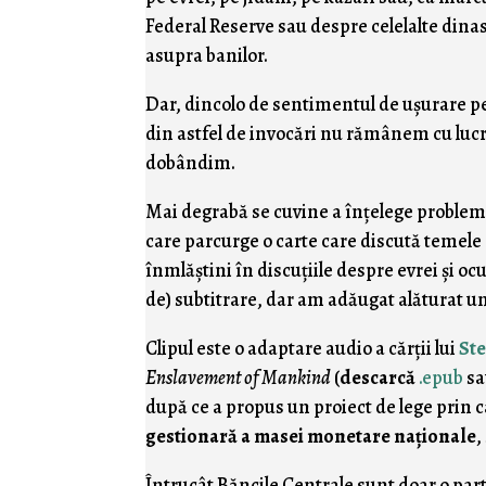
Federal Reserve sau despre celelalte dinas
asupra banilor.
Dar, dincolo de sentimentul de uşurare pe
din astfel de invocări nu rămânem cu lucru
dobândim.
Mai degrabă se cuvine a înţelege proble
care parcurge o carte care discută temele 
înmlăştini în discuţiile despre evrei şi oc
de) subtitrare, dar am adăugat alăturat 
Clipul este o adaptare audio a cărţii lui
St
Enslavement of Mankind
(
descarcă
.epub
s
după ce a propus un proiect de lege prin c
gestionară a masei monetare naţionale
,
Întrucât Băncile Centrale sunt doar o par