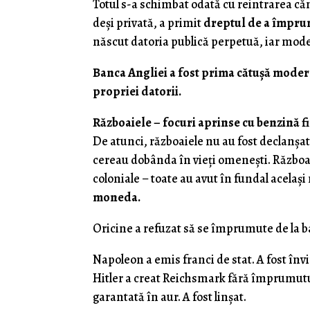
Totul s-a schimbat odată cu reintrarea căm
deși privată, a primit
dreptul de a împrum
născut datoria publică perpetuă, iar model
Banca Angliei a fost prima cătușă modern
propriei datorii.
Războaiele – focuri aprinse cu benzină f
De atunci, războaiele nu au fost declanșa
cereau dobânda în vieți omenești. Războa
coloniale – toate au avut în fundal același
moneda.
Oricine a refuzat să se împrumute de la b
Napoleon a emis franci de stat. A fost înv
Hitler a creat Reichsmark fără împrumutur
garantată în aur. A fost linșat.