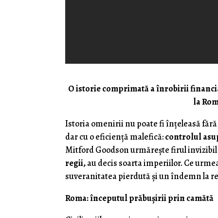
O istorie comprimată a înrobirii financi
la Rom
Istoria omenirii nu poate fi înțeleasă fără
dar cu o eficiență malefică:
controlul asu
Mitford Goodson urmărește firul invizibil
regii,
au decis soarta imperiilor. Ce urmea
suveranitatea pierdută și un îndemn la re
Roma: începutul prăbușirii prin camătă