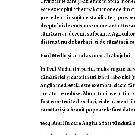
Civilizațiile care și-au emis propria mone
este exemplul arhetipal: cu monede din c
precedent, însoțit de stabilitate și prospe
dreptului de emisiune monetară către ar
cămătari au devenit sufocante. Agricultorii
distrusă nu de barbari, ci de cămătarii 
Evul Mediu și aurul ascuns al răbojului
În Evul Mediu timpuriu, multe regate eu
cămătăriei
și datorită utilizării răbojului 
Anglia medievală este exemplul clasic: fără
lucrătoare reduse. Muncitorii aveau timp 
fost construite de sclavi, ci de oameni li
cămătari și a hrănit popoarele fără dator
1694: Anul în care Anglia a fost vândută cu