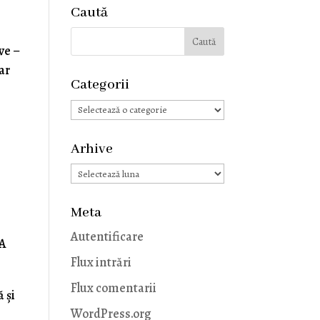
Caută
ve –
ar
Categorii
Categorii
Arhive
Arhive
Meta
Autentificare
 A
Flux intrări
Flux comentarii
 și
WordPress.org