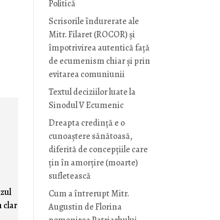
Politică
Scrisorile îndurerate ale
Mitr. Filaret (ROCOR) și
împotrivirea autentică față
de ecumenism chiar și prin
evitarea comuniunii
Textul deciziilor luate la
Sinodul V Ecumenic
Dreapta credință e o
cunoaștere sănătoasă,
diferită de concepțiile care
țin în amorțire (moarte)
sufletească
azul
Cum a întrerupt Mitr.
 clar
Augustin de Florina