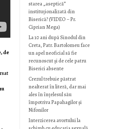
starea „aseptică”
instituționalizată din
Biserică? (VIDEO – Pr.
Ciprian Mega)
La 10 ani după Sinodul din
Creta, Patr. Bartolomeu face
e, de
un apel neoficial să fie
recunoscut și de cele patru
Biserici absente
ărsat
Crezul trebuie păstrat
nealterat în literă, dar mai
 nu
ales în înțelesul său
împotriva Papahagilor și
Nifonilor
Interzicerea avortului la
schimb cu educaţia sexuală