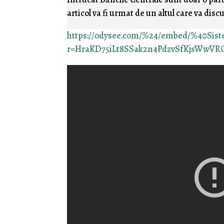
articol va fi urmat de un altul care va dis
https://odysee.com/%24/embed/%40Sis
r=HraKD75iLt8SSak2n4PdzvSfKjsWwVR