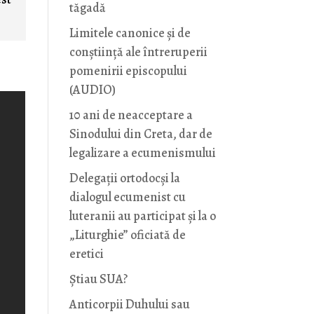
tăgadă
Limitele canonice și de
conștiință ale întreruperii
pomenirii episcopului
(AUDIO)
10 ani de neacceptare a
Sinodului din Creta, dar de
legalizare a ecumenismului
Delegații ortodocși la
dialogul ecumenist cu
luteranii au participat și la o
„Liturghie” oficiată de
eretici
Știau SUA?
Anticorpii Duhului sau