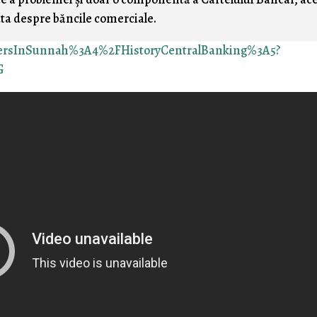
cuta despre băncile comerciale.
tersInSunnah%3A4%2FHistoryCentralBanking%3A5?
G