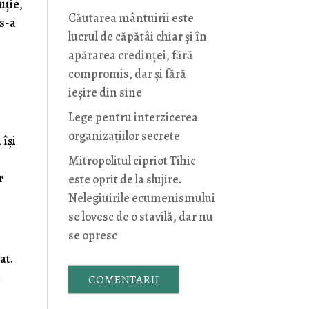
uție,
Căutarea mântuirii este
 s-a
lucrul de căpătâi chiar și în
apărarea credinței, fără
compromis, dar și fără
ieșire din sine
Lege pentru interzicerea
organizaţiilor secrete
 își
Mitropolitul cipriot Tihic
r
este oprit de la slujire.
Nelegiuirile ecumenismului
se lovesc de o stavilă, dar nu
se opresc
at.
ă
COMENTARII