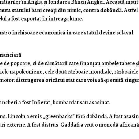
ătarilor în Anglia și fondarea Băncii Angliei. Această instit
uta statului bani creați din nimic, contra dobândă
. Astfel
ul a fost exportat în întreaga lume.
ă: o închisoare economică în care statul devine sclavul
inanciară
te de popoare,
ci de cămătarii
care finanțau ambele tabere și
iele napoleoniene, cele două războaie mondiale, războaiele
 motor:
distrugerea oricărui stat care voia să-și emită singu
ancheri a fost înfierat, bombardat sau asasinat.
ins. Lincoln a emis „greenbacks” fără dobândă. A fost asasin
i externe. A fost distrus. Gaddafi a vrut o monedă african