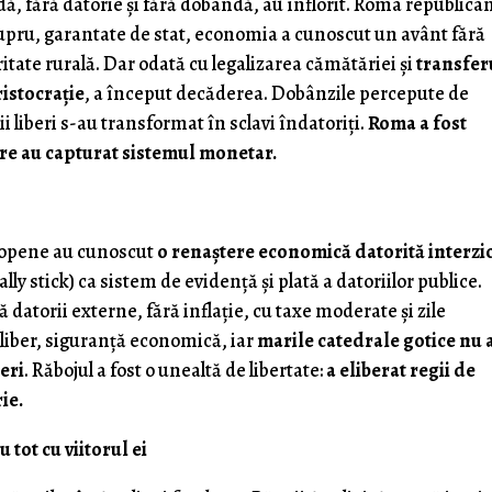
dă, fără datorie și fără dobândă, au înflorit. Roma republica
upru, garantate de stat, economia a cunoscut un avânt fără
ritate rurală. Dar odată cu legalizarea cămătăriei și
transfer
istocrație
, a început decăderea. Dobânzile percepute de
 liberi s-au transformat în sclavi îndatoriți.
Roma a fost
care au capturat sistemul monetar.
ropene au cunoscut
o renaștere economică datorită interzic
(tally stick) ca sistem de evidență și plată a datoriilor publice.
 datorii externe, fără inflație, cu taxe moderate și zile
liber, siguranță economică, iar
marile catedrale gotice nu 
beri
. Răbojul a fost o unealtă de libertate:
a eliberat regii de
ie.
 tot cu viitorul ei