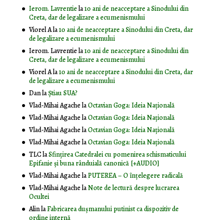
Ierom. Lavrentie
la
10 ani de neacceptare a Sinodului din
Creta, dar de legalizare a ecumenismului
Viorel A
la
10 ani de neacceptare a Sinodului din Creta, dar
de legalizare a ecumenismului
Ierom. Lavrentie
la
10 ani de neacceptare a Sinodului din
Creta, dar de legalizare a ecumenismului
Viorel A
la
10 ani de neacceptare a Sinodului din Creta, dar
de legalizare a ecumenismului
Dan
la
Știau SUA?
Vlad-Mihai Agache
la
Octavian Goga: Ideia Naţională
Vlad-Mihai Agache
la
Octavian Goga: Ideia Naţională
Vlad-Mihai Agache
la
Octavian Goga: Ideia Naţională
Vlad-Mihai Agache
la
Octavian Goga: Ideia Naţională
TLC
la
Sfințirea Catedralei cu pomenirea schismaticului
Epifanie și buna rânduială canonică [+AUDIO]
Vlad-Mihai Agache
la
PUTEREA – O înţelegere radicală
Vlad-Mihai Agache
la
Note de lectură despre lucrarea
Ocultei
Alin
la
Fabricarea dușmanului putinist ca dispozitiv de
ordine internă