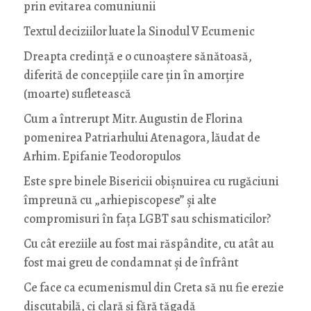
prin evitarea comuniunii
Textul deciziilor luate la Sinodul V Ecumenic
Dreapta credință e o cunoaștere sănătoasă,
diferită de concepțiile care țin în amorțire
(moarte) sufletească
Cum a întrerupt Mitr. Augustin de Florina
pomenirea Patriarhului Atenagora, lăudat de
Arhim. Epifanie Teodoropulos
Este spre binele Bisericii obișnuirea cu rugăciuni
împreună cu „arhiepiscopese” și alte
compromisuri în fața LGBT sau schismaticilor?
Cu cât ereziile au fost mai răspândite, cu atât au
fost mai greu de condamnat și de înfrânt
Ce face ca ecumenismul din Creta să nu fie erezie
discutabilă, ci clară și fără tăgadă