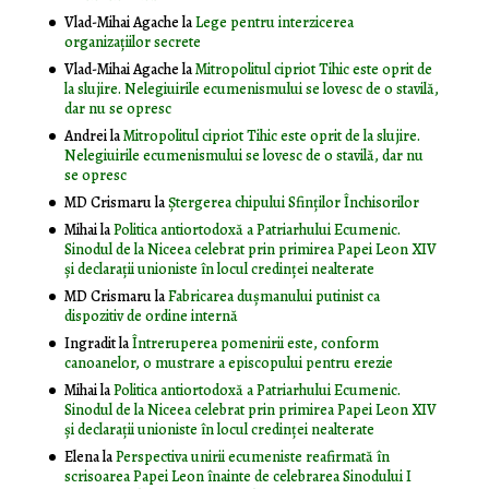
Vlad-Mihai Agache
la
Lege pentru interzicerea
organizaţiilor secrete
Vlad-Mihai Agache
la
Mitropolitul cipriot Tihic este oprit de
la slujire. Nelegiuirile ecumenismului se lovesc de o stavilă,
dar nu se opresc
Andrei
la
Mitropolitul cipriot Tihic este oprit de la slujire.
Nelegiuirile ecumenismului se lovesc de o stavilă, dar nu
se opresc
MD Crismaru
la
Ştergerea chipului Sfinţilor Închisorilor
Mihai
la
Politica antiortodoxă a Patriarhului Ecumenic.
Sinodul de la Niceea celebrat prin primirea Papei Leon XIV
și declarații unioniste în locul credinței nealterate
MD Crismaru
la
Fabricarea dușmanului putinist ca
dispozitiv de ordine internă
Ingradit
la
Întreruperea pomenirii este, conform
canoanelor, o mustrare a episcopului pentru erezie
Mihai
la
Politica antiortodoxă a Patriarhului Ecumenic.
Sinodul de la Niceea celebrat prin primirea Papei Leon XIV
și declarații unioniste în locul credinței nealterate
Elena
la
Perspectiva unirii ecumeniste reafirmată în
scrisoarea Papei Leon înainte de celebrarea Sinodului I