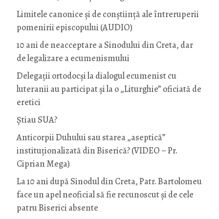
Limitele canonice și de conștiință ale întreruperii
pomenirii episcopului (AUDIO)
10 ani de neacceptare a Sinodului din Creta, dar
de legalizare a ecumenismului
Delegații ortodocși la dialogul ecumenist cu
luteranii au participat și la o „Liturghie” oficiată de
eretici
Știau SUA?
Anticorpii Duhului sau starea „aseptică”
instituționalizată din Biserică? (VIDEO – Pr.
Ciprian Mega)
La 10 ani după Sinodul din Creta, Patr. Bartolomeu
face un apel neoficial să fie recunoscut și de cele
patru Biserici absente