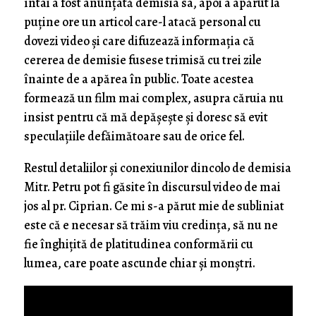
întâi a fost anunțată demisia sa, apoi a apărut la
puține ore un articol care-l atacă personal cu
dovezi video și care difuzează informația că
cererea de demisie fusese trimisă cu trei zile
înainte de a apărea în public. Toate acestea
formează un film mai complex, asupra căruia nu
insist pentru că mă depășește și doresc să evit
speculațiile defăimătoare sau de orice fel.
Restul detaliilor și conexiunilor dincolo de demisia
Mitr. Petru pot fi găsite în discursul video de mai
jos al pr. Ciprian. Ce mi s-a părut mie de subliniat
este că e necesar să trăim viu credința, să nu ne
fie înghițită de platitudinea conformării cu
lumea, care poate ascunde chiar și monștri.