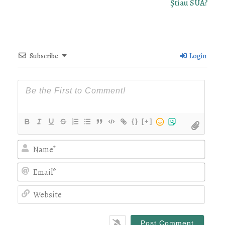
Știau SUA?
Subscribe
Login
{}
[+]
Nam
Emai
Webs