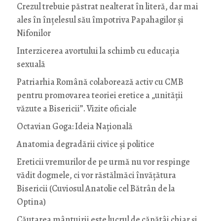
Crezul trebuie păstrat nealterat în literă, dar mai
ales în înțelesul său împotriva Papahagilor și
Nifonilor
Interzicerea avortului la schimb cu educaţia
sexuală
Patriarhia Română colaborează activ cu CMB
pentru promovarea teoriei eretice a „unității
văzute a Bisericii”. Vizite oficiale
Octavian Goga: Ideia Naţională
Anatomia degradării civice și politice
Ereticii vremurilor de pe urmă nu vor respinge
vădit dogmele, ci vor răstălmăci învățătura
Bisericii (Cuviosul Anatolie cel Bătrân de la
Optina)
Căutarea mântuirii este lucrul de căpătâi chiar și