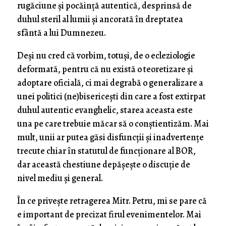
rugăciune și pocăință autentică, desprinsă de
duhul steril al lumii și ancorată în dreptatea
sfântă a lui Dumnezeu.
Deși nu cred că vorbim, totuși, de o ecleziologie
deformată, pentru că nu există o teoretizare și
adoptare oficială, ci mai degrabă o generalizare a
unei politici (ne)bisericești din care a fost extirpat
duhul autentic evanghelic, starea aceasta este
una pe care trebuie măcar să o conștientizăm. Mai
mult, unii ar putea găsi disfuncții și inadvertențe
trecute chiar în statutul de funcționare al BOR,
dar această chestiune depășește o discuție de
nivel mediu și general.
În ce privește retragerea Mitr. Petru, mi se pare că
e important de precizat firul evenimentelor. Mai