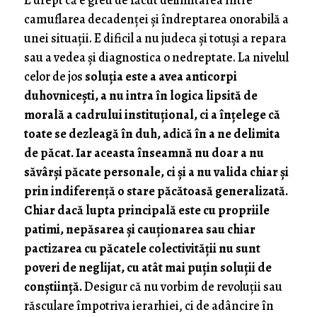
E drept că e greu de făcut delimitarea între
camuflarea decadenței și îndreptarea onorabilă a
unei situații. E dificil a nu judeca și totuși a repara
sau a vedea și diagnostica o nedreptate. La nivelul
celor de jos
soluția este a avea anticorpi
duhovnicești, a nu intra în logica lipsită de
morală a cadrului instituțional, ci a înțelege că
toate se dezleagă în duh, adică în a ne delimita
de păcat. Iar aceasta înseamnă nu doar a nu
săvârși păcate personale, ci și a nu valida chiar și
prin indiferență o stare păcătoasă generalizată.
Chiar dacă lupta principală este cu propriile
patimi, nepăsarea și cauționarea sau chiar
pactizarea cu păcatele colectivității nu sunt
poveri de neglijat, cu atât mai puțin soluții de
conștiință.
Desigur că nu vorbim de revoluții sau
răsculare împotriva ierarhiei, ci de adâncire în