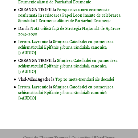
Ecumenic alături de Patriarhul Ecumenic
CREANGA TEOFIL
la
Perspectiva unirii ecumeniste
reafirmată în scrisoarea Papei Leon înainte de celebrarea
Sinodului I Ecumenic alături de Patriarhul Ecumenic
Dan
la
Notă critică faţă de Strategia Naţională de Apărare
2025-2030
Ierom. Lavrentie
la
Sfințirea Catedralei cu pomenirea
schismaticului Epifanie și buna rânduială canonică
[+AUDIO]
CREANGA TEOFIL
la
Sfințirea Catedralei cu pomenirea
schismaticului Epifanie și buna rânduială canonică
[+AUDIO]
Vlad-Mihai Agache
la
Top 10 meta-trenduri ale decadei
Ierom. Lavrentie
la
Sfințirea Catedralei cu pomenirea
schismaticului Epifanie și buna rânduială canonică
[+AUDIO]
Creat de
Elegant Themes
| Cu sprijinul
WordPress