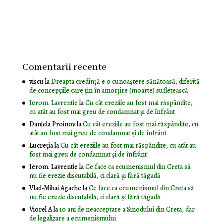
Comentarii recente
viscu
la
Dreapta credință e o cunoaștere sănătoasă, diferită
de concepțiile care țin în amorțire (moarte) sufletească
Ierom. Lavrentie
la
Cu cât ereziile au fost mai răspândite,
cu atât au fost mai greu de condamnat și de înfrânt
Daniela Proinov
la
Cu cât ereziile au fost mai răspândite, cu
atât au fost mai greu de condamnat și de înfrânt
Lucreția
la
Cu cât ereziile au fost mai răspândite, cu atât au
fost mai greu de condamnat și de înfrânt
Ierom. Lavrentie
la
Ce face ca ecumenismul din Creta să
nu fie erezie discutabilă, ci clară și fără tăgadă
Vlad-Mihai Agache
la
Ce face ca ecumenismul din Creta să
nu fie erezie discutabilă, ci clară și fără tăgadă
Viorel A
la
10 ani de neacceptare a Sinodului din Creta, dar
de legalizare a ecumenismului