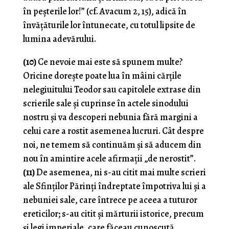
în peșterile lor!” (cf. Avacum 2, 15), adică în
învățăturile lor întunecate, cu totul lipsite de
lumina adevărului.
(10)
Ce nevoie mai este să spunem multe?
Oricine dorește poate lua în mâini cărțile
nelegiuitului Teodor sau capitolele extrase din
scrierile sale și cuprinse în actele sinodului
nostru și va descoperi nebunia fără margini a
celui care a rostit asemenea lucruri. Cât despre
noi, ne temem să continuăm și să aducem din
nou în amintire acele afirmații „de nerostit”.
(11)
De asemenea, ni s-au citit mai multe scrieri
ale Sfinților Părinți îndreptate împotriva lui și a
nebuniei sale, care întrece pe aceea a tuturor
ereticilor; s-au citit și mărturii istorice, precum
și legi imperiale, care făceau cunoscută