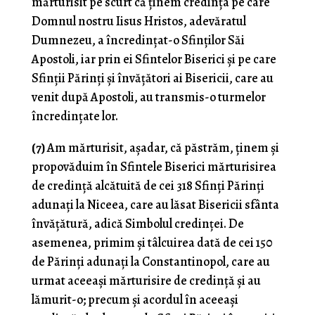
mărturisit pe scurt că ținem credința pe care
Domnul nostru Iisus Hristos, adevăratul
Dumnezeu, a încredințat-o Sfinților Săi
Apostoli, iar prin ei Sfintelor Biserici și pe care
Sfinții Părinți și învățători ai Bisericii, care au
venit după Apostoli, au transmis-o turmelor
încredințate lor.
(7)
Am mărturisit, așadar, că păstrăm, ținem și
propovăduim în Sfintele Biserici mărturisirea
de credință alcătuită de cei 318 Sfinți Părinți
adunați la Niceea, care au lăsat Bisericii sfânta
învățătură, adică Simbolul credinței. De
asemenea, primim și tâlcuirea dată de cei 150
de Părinți adunați la Constantinopol, care au
urmat aceeași mărturisire de credință și au
lămurit-o; precum și acordul în aceeași