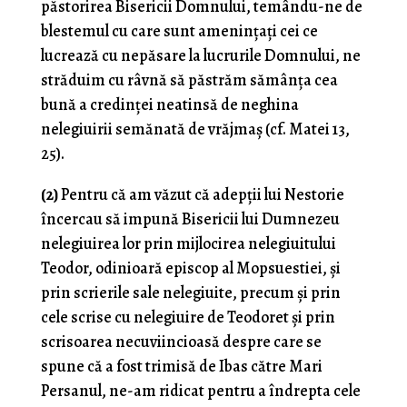
păstorirea Bisericii Domnului, temându-ne de
blestemul cu care sunt amenințați cei ce
lucrează cu nepăsare la lucrurile Domnului, ne
străduim cu râvnă să păstrăm sămânța cea
bună a credinței neatinsă de neghina
nelegiuirii semănată de vrăjmaș (cf. Matei 13,
25).
(2)
Pentru că am văzut că adepții lui Nestorie
încercau să impună Bisericii lui Dumnezeu
nelegiuirea lor prin mijlocirea nelegiuitului
Teodor, odinioară episcop al Mopsuestiei, și
prin scrierile sale nelegiuite, precum și prin
cele scrise cu nelegiuire de Teodoret și prin
scrisoarea necuviincioasă despre care se
spune că a fost trimisă de Ibas către Mari
Persanul, ne-am ridicat pentru a îndrepta cele