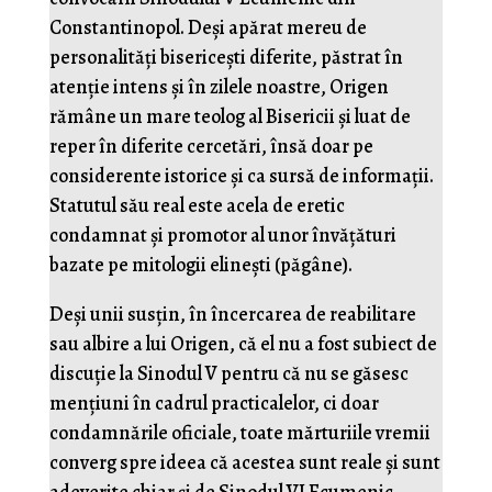
Constantinopol. Deși apărat mereu de
personalități bisericești diferite, păstrat în
atenție intens și în zilele noastre, Origen
rămâne un mare teolog al Bisericii și luat de
reper în diferite cercetări, însă doar pe
considerente istorice și ca sursă de informații.
Statutul său real este acela de eretic
condamnat și promotor al unor învățături
bazate pe mitologii elinești (păgâne).
Deși unii susțin, în încercarea de reabilitare
sau albire a lui Origen, că el nu a fost subiect de
discuție la Sinodul V pentru că nu se găsesc
mențiuni în cadrul practicalelor, ci doar
condamnările oficiale, toate mărturiile vremii
converg spre ideea că acestea sunt reale și sunt