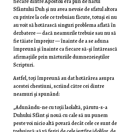
fiecare dintre Apostoli era plin de harul
Sfântului Duh și nu avea nevoie de sfatul altora
cu privire la cele ce trebuiau făcute, totuși ei nu
au voit să hotărască singuri problema aflată în
dezbatere — dacă neamurile trebuie sau nu să
fie tăiate împrejur — înainte de a se aduna
împreună și înainte ca fiecare să-și întărească
afirmațiile prin mărturiile dumnezeieștilor
Scripturi.
Astfel, toți împreună au dat hotărârea asupra
acestei chestiuni, scriind către cei dintre
neamuri și spunând:
„Adunându-ne cu toții laolaltă, părutu-s-a
Duhului Sfânt și nouă cu cale să nu punem
peste voi nicio altă povară decât cele ce sunt de
trebuință: să vă feriți de cele jertfite idolilor, de