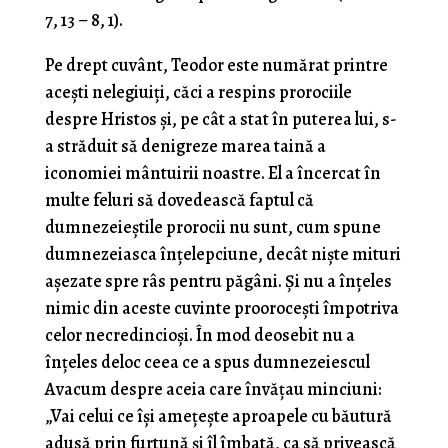
7, 13 – 8, 1).
Pe drept cuvânt, Teodor este numărat printre
acești nelegiuiți, căci a respins prorociile
despre Hristos și, pe cât a stat în puterea lui, s-
a străduit să denigreze marea taină a
iconomiei mântuirii noastre. El a încercat în
multe feluri să dovedească faptul că
dumnezeieștile prorocii nu sunt, cum spune
dumnezeiasca înțelepciune, decât niște mituri
așezate spre râs pentru păgâni. Și nu a înțeles
nimic din aceste cuvinte proorocești împotriva
celor necredincioși. În mod deosebit nu a
înțeles deloc ceea ce a spus dumnezeiescul
Avacum despre aceia care învățau minciuni:
„Vai celui ce își amețește aproapele cu băutură
adusă prin furtună și îl îmbată, ca să privească