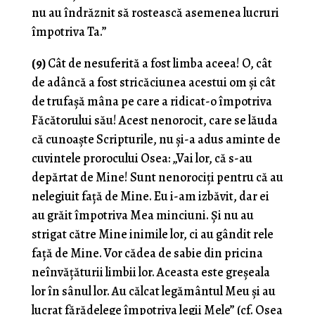
nu au îndrăznit să rostească asemenea lucruri
împotriva Ta.”
(9)
Cât de nesuferită a fost limba aceea! O, cât
de adâncă a fost stricăciunea acestui om și cât
de trufașă mâna pe care a ridicat-o împotriva
Făcătorului său! Acest nenorocit, care se lăuda
că cunoaște Scripturile, nu și-a adus aminte de
cuvintele prorocului Osea: „Vai lor, că s-au
depărtat de Mine! Sunt nenorociți pentru că au
nelegiuit față de Mine. Eu i-am izbăvit, dar ei
au grăit împotriva Mea minciuni. Și nu au
strigat către Mine inimile lor, ci au gândit rele
față de Mine. Vor cădea de sabie din pricina
neînvățăturii limbii lor. Aceasta este greșeala
lor în sânul lor. Au călcat legământul Meu și au
lucrat fărădelege împotriva legii Mele” (cf. Osea