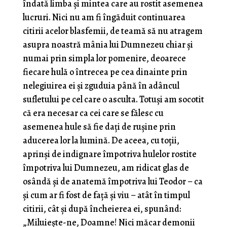
îndată limba și mintea care au rostit asemenea
lucruri. Nici nu am fi îngăduit continuarea
citirii acelor blasfemii, de teamă să nu atragem
asupra noastră mânia lui Dumnezeu chiar și
numai prin simpla lor pomenire, deoarece
fiecare hulă o întrecea pe cea dinainte prin
nelegiuirea ei și zguduia până în adâncul
sufletului pe cel care o asculta. Totuși am socotit
că era necesar ca cei care se fălesc cu
asemenea hule să fie dați de rușine prin
aducerea lor la lumină. De aceea, cu toții,
aprinși de indignare împotriva hulelor rostite
împotriva lui Dumnezeu, am ridicat glas de
osândă și de anatemă împotriva lui Teodor – ca
și cum ar fi fost de față și viu – atât în timpul
citirii, cât și după încheierea ei, spunând:
„Miluiește-ne, Doamne! Nici măcar demonii