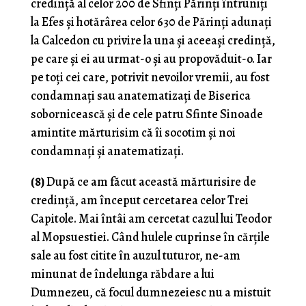
credință al celor 200 de Sfinți Părinți întruniți
la Efes și hotărârea celor 630 de Părinți adunați
la Calcedon cu privire la una și aceeași credință,
pe care și ei au urmat-o și au propovăduit-o. Iar
pe toți cei care, potrivit nevoilor vremii, au fost
condamnați sau anatematizați de Biserica
sobornicească și de cele patru Sfinte Sinoade
amintite mărturisim că îi socotim și noi
condamnați și anatematizați.
(8)
După ce am făcut această mărturisire de
credință, am început cercetarea celor Trei
Capitole. Mai întâi am cercetat cazul lui Teodor
al Mopsuestiei. Când hulele cuprinse în cărțile
sale au fost citite în auzul tuturor, ne-am
minunat de îndelunga răbdare a lui
Dumnezeu, că focul dumnezeiesc nu a mistuit