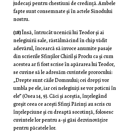
judecați pentru chestiuni de credință. Ambele
fapte sunt consemnate și în actele Sinodului
nostru.
(18)
Însă, întrucât ucenicii lui Teodor și ai
nelegiuirii sale, răstălmăcind în chip vădit
adevărul, încearcă să invoce anumite pasaje
din scrierile Sfinților Chiril și Proclu ca și cum
acestea ar fi fost scrise în apărarea lui Teodor,
se cuvine să le adresăm cuvintele prorocului:
„Drepte sunt căile Domnului; cei drepți vor
umbla pe ele, iar cei nelegiuiți se vor poticni în
ele” (Osea 14, 9). Căci și aceștia, înțelegând
greșit ceea ce acești Sfinți Părinți au scris cu
înțelepciune și cu dreaptă socotință, folosesc
cuvintele lor pentru a-și găsi dezvinovățire
pentru păcatele lor.