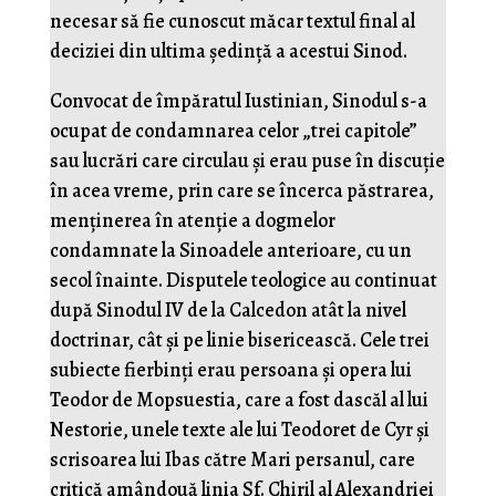
necesar să fie cunoscut măcar textul final al
deciziei din ultima ședință a acestui Sinod.
Convocat de împăratul Iustinian, Sinodul s-a
ocupat de condamnarea celor „trei capitole”
sau lucrări care circulau și erau puse în discuție
în acea vreme, prin care se încerca păstrarea,
menținerea în atenție a dogmelor
condamnate la Sinoadele anterioare, cu un
secol înainte. Disputele teologice au continuat
după Sinodul IV de la Calcedon atât la nivel
doctrinar, cât și pe linie bisericească. Cele trei
subiecte fierbinți erau persoana și opera lui
Teodor de Mopsuestia, care a fost dascăl al lui
Nestorie, unele texte ale lui Teodoret de Cyr și
scrisoarea lui Ibas către Mari persanul, care
critică amândouă linia Sf. Chiril al Alexandriei