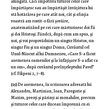
alungată. Căci împotriva tuturor celor care
împărtășesc sau au împărtășit învățătura lui
stă hotărârea pe care atât noi, cât și sfinția
voastră am rostit-o fără șovăire,
anatematizând pe cei care mărturisesc doi Fii
și doi Hristoși. Fiindcă, după cum am spus, și
noi, și voi propovăduim un singur Hristos, un
singur Fiu și un singur Domn, Cuvântul cel
Unul-Născut al lui Dumnezeu, «Care S-a făcut
asemenea oamenilor și la înfățișare S-a aflat ca
un om», după cuvântul preînțeleptului Pavel”
(cf. Filipeni 2, 7–8).
(15)
De asemenea, în scrisoarea adresată lui
Alexandru, Martinian, Ioan, Paregorie și
Maxim, preoți și părinți ai monahilor, precum
și tuturor celor care duceau împreună cu ei