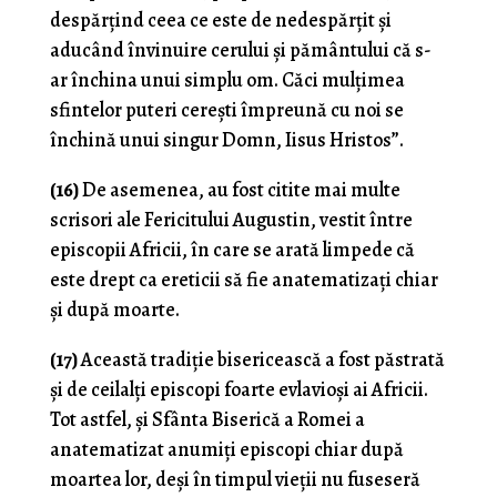
despărțind ceea ce este de nedespărțit și
aducând învinuire cerului și pământului că s-
ar închina unui simplu om. Căci mulțimea
sfintelor puteri cerești împreună cu noi se
închină unui singur Domn, Iisus Hristos”.
(16)
De asemenea, au fost citite mai multe
scrisori ale Fericitului Augustin, vestit între
episcopii Africii, în care se arată limpede că
este drept ca ereticii să fie anatematizați chiar
și după moarte.
(17)
Această tradiție bisericească a fost păstrată
și de ceilalți episcopi foarte evlavioși ai Africii.
Tot astfel, și Sfânta Biserică a Romei a
anatematizat anumiți episcopi chiar după
moartea lor, deși în timpul vieții nu fuseseră