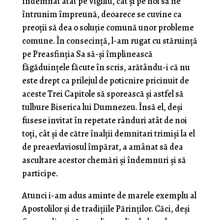
îndemnat atât pe Vigiliu, cât și pe noi să ne
întrunim împreună, deoarece se cuvine ca
preoții să dea o soluție comună unor probleme
comune. În consecință, l-am rugat cu stăruință
pe Preasfinția Sa să-și împlinească
făgăduințele făcute în scris, arătându-i că nu
este drept ca prilejul de poticnire pricinuit de
aceste Trei Capitole să sporească și astfel să
tulbure Biserica lui Dumnezeu. Însă el, deși
fusese invitat în repetate rânduri atât de noi
toți, cât și de către înalții demnitari trimiși la el
de preaevlaviosul împărat, a amânat să dea
ascultare acestor chemări și îndemnuri și să
participe.
Atunci i-am adus aminte de marele exemplu al
Apostolilor și de tradițiile Părinților. Căci, deși