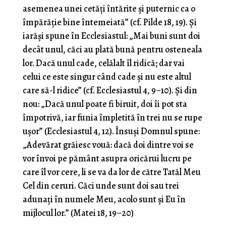
asemenea unei cetăți întărite și puternic ca o
împărăție bine întemeiată” (cf. Pilde 18, 19). Și
iarăși spune în Ecclesiastul: „Mai buni sunt doi
decât unul, căci au plată bună pentru osteneala
lor. Dacă unul cade, celălalt îl ridică; dar vai
celui ce este singur când cade și nu este altul
care să-l ridice” (cf. Ecclesiastul 4, 9–10). Și din
nou: „Dacă unul poate fi biruit, doi îi pot sta
împotrivă, iar funia împletită în trei nu se rupe
ușor” (Ecclesiastul 4, 12). Însuși Domnul spune:
„Adevărat grăiesc vouă: dacă doi dintre voi se
vor învoi pe pământ asupra oricărui lucru pe
care îl vor cere, li se va da lor de către Tatăl Meu
Cel din ceruri. Căci unde sunt doi sau trei
adunați în numele Meu, acolo sunt și Eu în
mijlocul lor.” (Matei 18, 19–20)