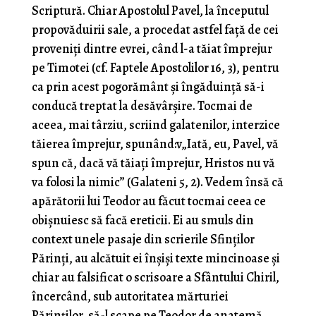
Scriptură. Chiar Apostolul Pavel, la începutul
propovăduirii sale, a procedat astfel față de cei
proveniți dintre evrei, când l-a tăiat împrejur
pe Timotei (cf. Faptele Apostolilor 16, 3), pentru
ca prin acest pogorământ și îngăduință să-i
conducă treptat la desăvârșire. Tocmai de
aceea, mai târziu, scriind galatenilor, interzice
tăierea împrejur, spunând:v„Iată, eu, Pavel, vă
spun că, dacă vă tăiați împrejur, Hristos nu vă
va folosi la nimic” (Galateni 5, 2). Vedem însă că
apărătorii lui Teodor au făcut tocmai ceea ce
obișnuiesc să facă ereticii. Ei au smuls din
context unele pasaje din scrierile Sfinților
Părinți, au alcătuit ei înșiși texte mincinoase și
chiar au falsificat o scrisoare a Sfântului Chiril,
încercând, sub autoritatea mărturiei
Părinților, să-l scape pe Teodor de anatemă.