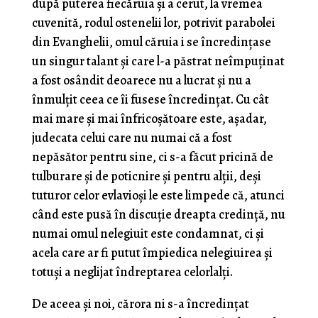
după puterea fiecăruia și a cerut, la vremea
cuvenită, rodul ostenelii lor, potrivit parabolei
din Evanghelii, omul căruia i se încredințase
un singur talant și care l-a păstrat neîmpuținat
a fost osândit deoarece nu a lucrat și nu a
înmulțit ceea ce îi fusese încredințat. Cu cât
mai mare și mai înfricoșătoare este, așadar,
judecata celui care nu numai că a fost
nepăsător pentru sine, ci s-a făcut pricină de
tulburare și de poticnire și pentru alții, deși
tuturor celor evlavioși le este limpede că, atunci
când este pusă în discuție dreapta credință, nu
numai omul nelegiuit este condamnat, ci și
acela care ar fi putut împiedica nelegiuirea și
totuși a neglijat îndreptarea celorlalți.
De aceea și noi, cărora ni s-a încredințat