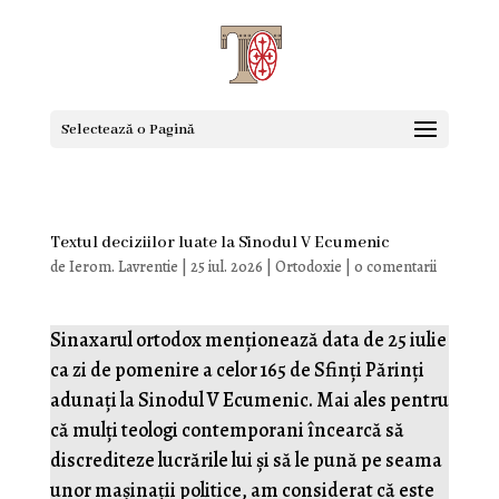
Selectează o Pagină
Textul deciziilor luate la Sinodul V Ecumenic
de
Ierom. Lavrentie
|
25 iul. 2026
|
Ortodoxie
|
0 comentarii
Sinaxarul ortodox menționează data de 25 iulie
ca zi de pomenire a celor 165 de Sfinți Părinți
adunați la Sinodul V Ecumenic. Mai ales pentru
că mulți teologi contemporani încearcă să
discrediteze lucrările lui și să le pună pe seama
unor mașinații politice, am considerat că este