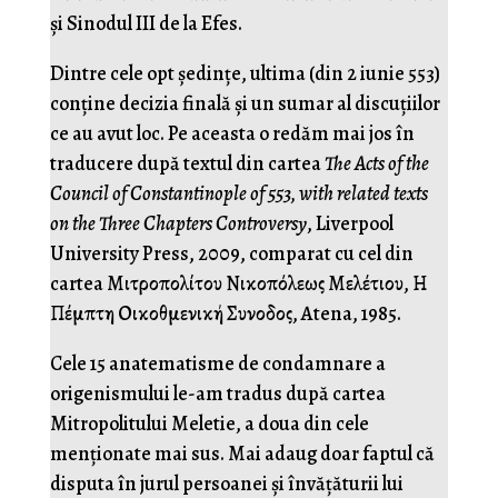
și Sinodul III de la Efes.
Dintre cele opt ședințe, ultima (din 2 iunie 553)
conține decizia finală și un sumar al discuțiilor
ce au avut loc. Pe aceasta o redăm mai jos în
traducere după textul din cartea
The Acts of the
Council of Constantinople of 553, with related texts
on the Three Chapters Controversy
, Liverpool
University Press, 2009, comparat cu cel din
cartea Μιτροπολίτου Νικοπόλεως Μελέτιου, Η
Πέμπτη Οικοθμενική Συνοδος, Atena, 1985.
Cele 15 anatematisme de condamnare a
origenismului le-am tradus după cartea
Mitropolitului Meletie, a doua din cele
menționate mai sus. Mai adaug doar faptul că
disputa în jurul persoanei și învățăturii lui