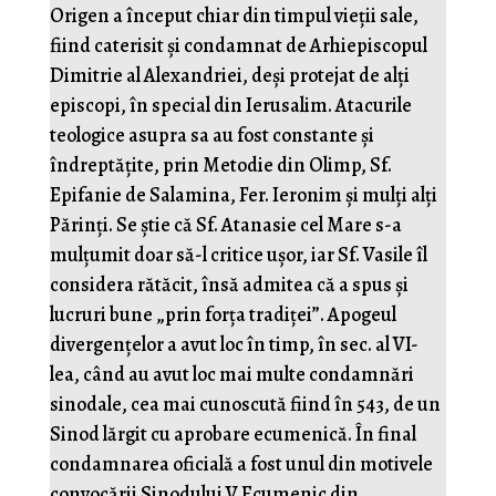
Origen a început chiar din timpul vieții sale,
fiind caterisit și condamnat de Arhiepiscopul
Dimitrie al Alexandriei, deși protejat de alți
episcopi, în special din Ierusalim. Atacurile
teologice asupra sa au fost constante și
îndreptățite, prin Metodie din Olimp, Sf.
Epifanie de Salamina, Fer. Ieronim și mulți alți
Părinți. Se știe că Sf. Atanasie cel Mare s-a
mulțumit doar să-l critice ușor, iar Sf. Vasile îl
considera rătăcit, însă admitea că a spus și
lucruri bune „prin forța tradiței”. Apogeul
divergențelor a avut loc în timp, în sec. al VI-
lea, când au avut loc mai multe condamnări
sinodale, cea mai cunoscută fiind în 543, de un
Sinod lărgit cu aprobare ecumenică. În final
condamnarea oficială a fost unul din motivele
convocării Sinodului V Ecumenic din