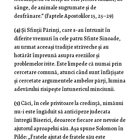
sânge, de animale sugrumate și de
desfrânare.” (Faptele Apostolilor 15, 25–29)
(4)
Și Sfinții Părinți, care s-au întrunit în
diferite vremuri în cele patru Sfinte Sinoade,
au urmat aceeași tradiție străveche și au
hotărât împreună asupra ereziilor și
problemelor ivite. Este limpede că numai prin
cercetare comună, atunci când sunt înfățișate
și cercetate argumentele ambelor părți, lumina
adevărului risipește întunericul minciunii.
(5)
Căci, în cele privitoare la credință, nimănui
nu-i este îngăduit să anticipeze judecata
întregii Biserici, deoarece fiecare are nevoie de
ajutorul aproapelui său. Așa spune Solomon în
Pilde: „Fratele ajutat de fratele său este