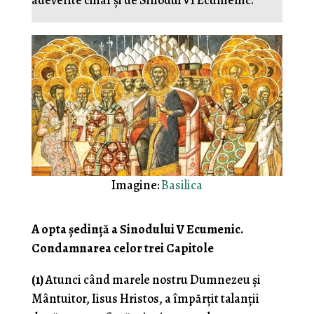
adeverite chiar și de Sinodul VI Ecumenic.
Imagine:
Basilica
A opta ședință a Sinodului V Ecumenic.
Condamnarea celor trei Capitole
(1)
Atunci când marele nostru Dumnezeu și
Mântuitor, Iisus Hristos, a împărțit talanții