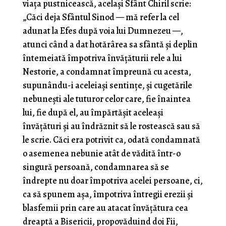
viața pustnicească, același Sfânt Chiril scrie:
„Căci deja Sfântul Sinod — mă refer la cel
adunat la Efes după voia lui Dumnezeu —,
atunci când a dat hotărârea sa sfântă și deplin
întemeiată împotriva învățăturii rele a lui
Nestorie, a condamnat împreună cu acesta,
supunându-i aceleiași sentințe, și cugetările
nebunești ale tuturor celor care, fie înaintea
lui, fie după el, au împărtășit aceleași
învățături și au îndrăznit să le rostească sau să
le scrie. Căci era potrivit ca, odată condamnată
o asemenea nebunie atât de vădită într-o
singură persoană, condamnarea să se
îndrepte nu doar împotriva acelei persoane, ci,
ca să spunem așa, împotriva întregii erezii și
blasfemii prin care au atacat învățătura cea
dreaptă a Bisericii, propovăduind doi Fii,