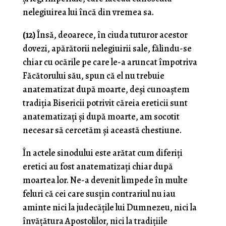
nelegiuirea lui încă din vremea sa.
(12)
Însă, deoarece, în ciuda tuturor acestor
dovezi, apărătorii nelegiuirii sale, fălindu-se
chiar cu ocările pe care le-a aruncat împotriva
Făcătorului său, spun că el nu trebuie
anatematizat după moarte, deși cunoaștem
tradiția Bisericii potrivit căreia ereticii sunt
anatematizați și după moarte, am socotit
necesar să cercetăm și această chestiune.
În actele sinodului este arătat cum diferiți
eretici au fost anatematizați chiar după
moartea lor. Ne-a devenit limpede în multe
feluri că cei care susțin contrariul nu iau
aminte nici la judecățile lui Dumnezeu, nici la
învățătura Apostolilor, nici la tradițiile