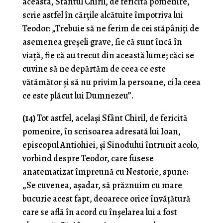
aceasta, Sfântul Chiril, de fericită pomenire,
scrie astfel în cărțile alcătuite împotriva lui
Teodor: „Trebuie să ne ferim de cei stăpâniți de
asemenea greșeli grave, fie că sunt încă în
viață, fie că au trecut din această lume; căci se
cuvine să ne depărtăm de ceea ce este
vătămător și să nu privim la persoane, ci la ceea
ce este plăcut lui Dumnezeu”.
(14)
Tot astfel, același Sfânt Chiril, de fericită
pomenire, în scrisoarea adresată lui Ioan,
episcopul Antiohiei, și Sinodului întrunit acolo,
vorbind despre Teodor, care fusese
anatematizat împreună cu Nestorie, spune:
„Se cuvenea, așadar, să prăznuim cu mare
bucurie acest fapt, deoarece orice învățătură
care se află în acord cu înșelarea lui a fost