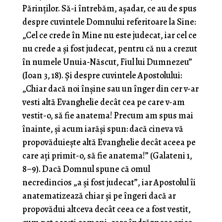
Părinților. Să-i întrebăm, așadar, ce au de spus
despre cuvintele Domnului referitoare la Sine:
„Cel ce crede în Mine nu este judecat, iar cel ce
nu crede a și fost judecat, pentru că nu a crezut
în numele Unuia-Născut, Fiul lui Dumnezeu”
(Ioan 3, 18). Și despre cuvintele Apostolului:
„Chiar dacă noi înșine sau un înger din cer v-ar
vesti altă Evanghelie decât cea pe care v-am
vestit-o, să fie anatema! Precum am spus mai
înainte, și acum iarăși spun: dacă cineva vă
propovăduiește altă Evanghelie decât aceea pe
care ați primit-o, să fie anatema!” (Galateni 1,
8–9). Dacă Domnul spune că omul
necredincios „a și fost judecat”, iar Apostolul îi
anatematizează chiar și pe îngeri dacă ar
propovădui altceva decât ceea ce a fost vestit,