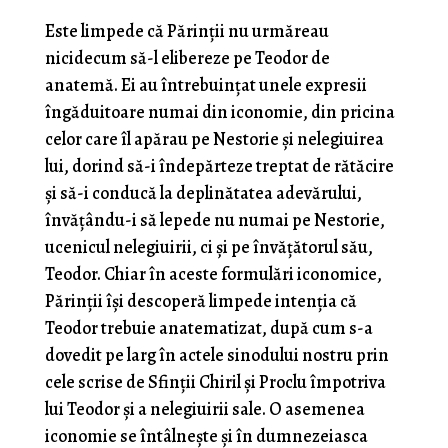
Este limpede că Părinții nu urmăreau
nicidecum să-l elibereze pe Teodor de
anatemă. Ei au întrebuințat unele expresii
îngăduitoare numai din iconomie, din pricina
celor care îl apărau pe Nestorie și nelegiuirea
lui, dorind să-i îndepărteze treptat de rătăcire
și să-i conducă la deplinătatea adevărului,
învățându-i să lepede nu numai pe Nestorie,
ucenicul nelegiuirii, ci și pe învățătorul său,
Teodor. Chiar în aceste formulări iconomice,
Părinții își descoperă limpede intenția că
Teodor trebuie anatematizat, după cum s-a
dovedit pe larg în actele sinodului nostru prin
cele scrise de Sfinții Chiril și Proclu împotriva
lui Teodor și a nelegiuirii sale. O asemenea
iconomie se întâlnește și în dumnezeiasca