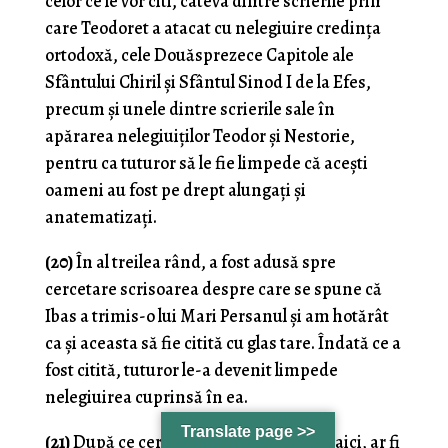
celor ce le vor citi, câteva dintre scrierile prin
care Teodoret a atacat cu nelegiuire credința
ortodoxă, cele Douăsprezece Capitole ale
Sfântului Chiril și Sfântul Sinod I de la Efes,
precum și unele dintre scrierile sale în
apărarea nelegiuiților Teodor și Nestorie,
pentru ca tuturor să le fie limpede că acești
oameni au fost pe drept alungați și
anatematizați.
(20)
În al treilea rând, a fost adusă spre
cercetare scrisoarea despre care se spune că
Ibas a trimis-o lui Mari Persanul și am hotărât
ca și aceasta să fie citită cu glas tare. Îndată ce a
fost citită, tuturor le-a devenit limpede
nelegiuirea cuprinsă în ea.
Translate page >>
(21)
După ce cercetarea ajunsese până aici, ar fi