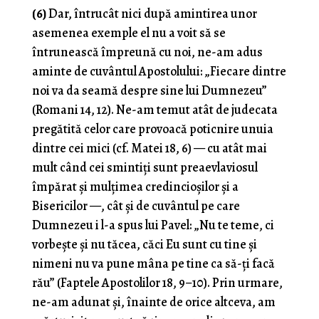
(6)
Dar, întrucât nici după amintirea unor
asemenea exemple el nu a voit să se
întrunească împreună cu noi, ne-am adus
aminte de cuvântul Apostolului: „Fiecare dintre
noi va da seamă despre sine lui Dumnezeu”
(Romani 14, 12). Ne-am temut atât de judecata
pregătită celor care provoacă poticnire unuia
dintre cei mici (cf. Matei 18, 6) — cu atât mai
mult când cei smintiți sunt preaevlaviosul
împărat și mulțimea credincioșilor și a
Bisericilor —, cât și de cuvântul pe care
Dumnezeu i l-a spus lui Pavel: „Nu te teme, ci
vorbește și nu tăcea, căci Eu sunt cu tine și
nimeni nu va pune mâna pe tine ca să-ți facă
rău” (Faptele Apostolilor 18, 9–10). Prin urmare,
ne-am adunat și, înainte de orice altceva, am