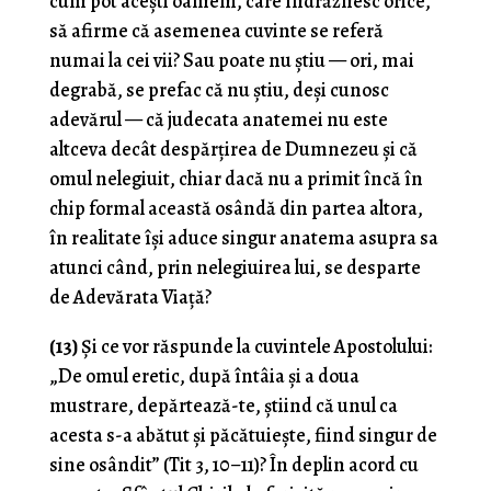
cum pot acești oameni, care îndrăznesc orice,
să afirme că asemenea cuvinte se referă
numai la cei vii? Sau poate nu știu — ori, mai
degrabă, se prefac că nu știu, deși cunosc
adevărul — că judecata anatemei nu este
altceva decât despărțirea de Dumnezeu și că
omul nelegiuit, chiar dacă nu a primit încă în
chip formal această osândă din partea altora,
în realitate își aduce singur anatema asupra sa
atunci când, prin nelegiuirea lui, se desparte
de Adevărata Viață?
(13)
Și ce vor răspunde la cuvintele Apostolului:
„De omul eretic, după întâia și a doua
mustrare, depărtează-te, știind că unul ca
acesta s-a abătut și păcătuiește, fiind singur de
sine osândit” (Tit 3, 10–11)? În deplin acord cu