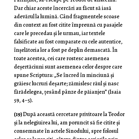
Dar chiar aceste încercări au făcut să iasă
adevărul la lumină. Când fragmentele scoase
din context au fost citite împreună cu pasajele
care le precedau și le urmau, iar textele
falsificate au fost comparate cu cele autentice,
înșelătoria lor a fost pe deplin demascată. În
toate acestea, cei care rostesc asemenea
deșertăciuni sunt asemenea celor despre care
spune Scriptura: „Se încred în minciună și
grăiesc lucruri deșarte; zămislesc răul și nasc
fărădelegea, țesând pânze de păianjen” (Isaia
59, 4–5).
(19)
După această cercetare privitoare la Teodor
și la nelegiuirea lui, am poruncit să fie citite și
consemnate în actele Sinodului, spre folosul