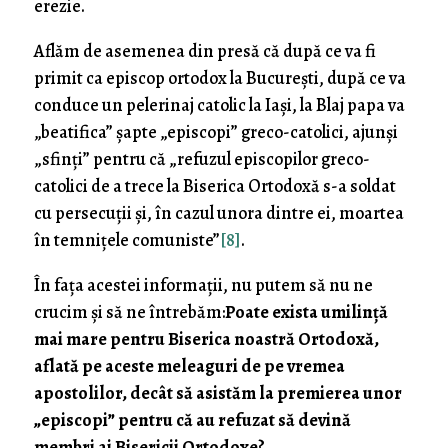
erezie.
Aflăm de asemenea din presă că după ce va fi
primit ca episcop ortodox la București, după ce va
conduce un pelerinaj catolic la Iași, la Blaj papa va
„beatifica” șapte „episcopi” greco-catolici, ajunși
„sfinți” pentru că „refuzul episcopilor greco-
catolici de a trece la Biserica Ortodoxă s-a soldat
cu persecuţii şi, în cazul unora dintre ei, moartea
în temniţele comuniste”
[8]
.
În fața acestei informații, nu putem să nu ne
crucim și să ne întrebăm:
Poate exista umilin
ță
mai mare pentru Biserica noastră Ortodoxă,
aflată pe aceste meleaguri de pe vremea
apostolilor, decât să asistăm la premierea unor
„
episcopi” pentr
u că au refuzat să devină
membri ai Bisericii Ortodoxe?