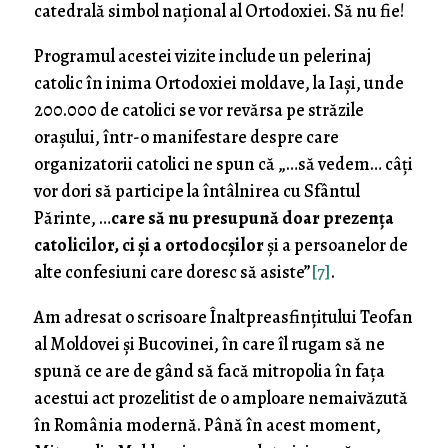
catedrală simbol național al Ortodoxiei. Să nu fie!
Programul acestei vizite include un pelerinaj
catolic în inima Ortodoxiei moldave, la Iași, unde
200.000 de catolici se vor revărsa pe străzile
orașului, într-o manifestare despre care
organizatorii catolici ne spun că „…să vedem… câţi
vor dori să participe la întâlnirea cu Sfântul
Părinte, …
care să nu presupună doar prezenţa
catolicilor, ci şi a ortodocşilor
şi a persoanelor de
alte confesiuni care doresc să asiste”
[7]
.
Am adresat o scrisoare Înaltpreasfințitului Teofan
al Moldovei și Bucovinei, în care îl rugam să ne
spună ce are de gând să facă mitropolia în fața
acestui act prozelitist de o amploare nemaivăzută
în România modernă. Până în acest moment,