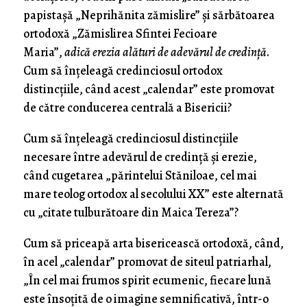
papistașă „Neprihănita zămislire” și sărbătoarea
ortodoxă „Zămislirea Sfintei Fecioare
Maria”,
adică erezia alături de adevărul de credință
.
Cum să înțeleagă credinciosul ortodox
distincțiile, când acest „calendar” este promovat
de către conducerea centrală a Bisericii?
Cum să înțeleagă credinciosul distincțiile
necesare între adevărul de credință și erezie,
când cugetarea „părintelui Stăniloae, cel mai
mare teolog ortodox al secolului XX” este alternată
cu „citate tulburătoare din Maica Tereza”?
Cum să priceapă arta bisericească ortodoxă, când,
în acel „calendar” promovat de siteul patriarhal,
„În cel mai frumos spirit ecumenic, fiecare lună
este însoțită de o imagine semnificativă, într-o