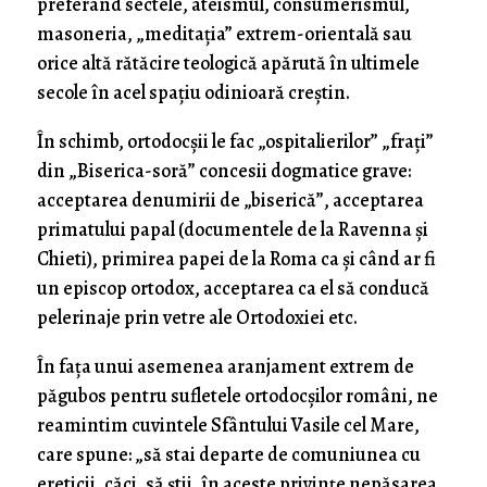
preferând sectele, ateismul, consumerismul,
masoneria, „meditația” extrem-orientală sau
orice altă rătăcire teologică apărută în ultimele
secole în acel spațiu odinioară creștin.
În schimb, ortodocșii le fac „ospitalierilor” „frați”
din „Biserica-soră” concesii dogmatice grave:
acceptarea denumirii de „biserică”, acceptarea
primatului papal (documentele de la Ravenna și
Chieti), primirea papei de la Roma ca și când ar fi
un episcop ortodox, acceptarea ca el să conducă
pelerinaje prin vetre ale Ortodoxiei etc.
În fața unui asemenea aranjament extrem de
păgubos pentru sufletele ortodocșilor români, ne
reamintim cuvintele Sfântului Vasile cel Mare,
care spune: „să stai departe de comuniunea cu
ereticii, căci, să știi, în aceste privințe nepăsarea