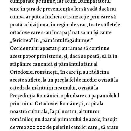
cumpărate pe nimic, iar acum „cumpărătorul”
vine în țara de proveniență a lor să vadă dacă nu
cumva ar putea încheia o tranzacție prin care să
poată achiziționa, în regim de vrac, toate sufletele
ortodoxe care s-au încăpățânat să nu își caute
„fericirea” în „pământul făgăduinței”
Occidentului apostat și au rămas să continue
acest popor prin istorie, și, dacă se poată, să ia în
stăpânire canonică și pământul sfânt al
Ortodoxiei românești, în care își au rădăcina
aceste suflete, la un preț la fel de modic: o vizită la
catedrala mântuirii neamului, o vizită la
Președinția României, o plimbare cu papamobilul
prin inima Ortodoxiei Românești, capitala
noastră culturală, Iașul nostru, al tuturor
românilor, nu doar al primarului de acolo, însoțit
de vreo 200.000 de pelerini catolici care „să arate