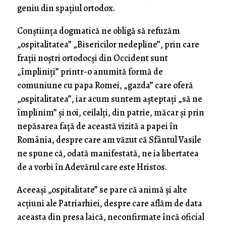
geniu din spațiul ortodox.
Conștiința dogmatică ne obligă să refuzăm
„ospitalitatea” „Bisericilor nedepline”, prin care
frații noștri ortodocși din Occident sunt
„împliniți” printr-o anumită formă de
comuniune cu papa Romei, „gazda” care oferă
„ospitalitatea”, iar acum suntem așteptați „să ne
împlinim” și noi, ceilalți, din patrie, măcar și prin
nepăsarea față de această vizită a papei în
România, despre care am văzut că Sfântul Vasile
ne spune că, odată manifestată, ne ia libertatea
de a vorbi în Adevărul care este Hristos.
Aceeași „ospitalitate” se pare că animă și alte
acțiuni ale Patriarhiei, despre care aflăm de data
aceasta din presa laică, neconfirmate încă oficial