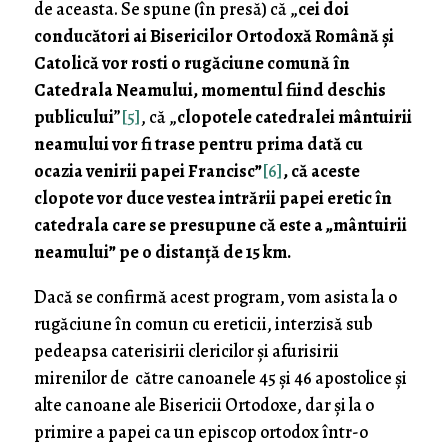
de aceasta. Se spune (în presă) că „
cei doi
conducători ai Bisericilor Ortodoxă Română și
Catolică vor rosti o rugăciune comună în
Catedrala Neamului, momentul fiind deschis
publicului
”
[5]
, că „
clopotele catedralei mântuirii
neamului vor fi trase pentru prima dată cu
ocazia venirii papei Francisc”
[6]
, c
ă aceste
clopote vor duce vestea intrării papei eretic în
catedrala care se presupune că este a „
m
ântuirii
neamului
” pe o distanță de 15 km.
Dacă se confirmă acest program, vom asista la o
rugăciune în comun cu ereticii, interzisă sub
pedeapsa caterisirii clericilor și afurisirii
mirenilor de către canoanele 45 și 46 apostolice și
alte canoane ale Bisericii Ortodoxe, dar și la o
primire a papei ca un episcop ortodox într-o