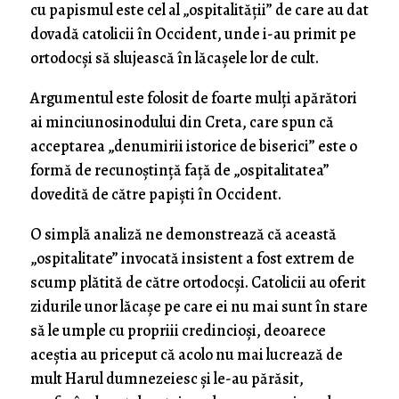
cu papismul este cel al „ospitalității” de care au dat
dovadă catolicii în Occident, unde i-au primit pe
ortodocși să slujească în lăcașele lor de cult.
Argumentul este folosit de foarte mulți apărători
ai minciunosinodului din Creta, care spun că
acceptarea „denumirii istorice de biserici” este o
formă de recunoștință față de „ospitalitatea”
dovedită de către papiști în Occident.
O simplă analiză ne demonstrează că această
„ospitalitate” invocată insistent a fost extrem de
scump plătită de către ortodocși. Catolicii au oferit
zidurile unor lăcașe pe care ei nu mai sunt în stare
să le umple cu propriii credincioși, deoarece
aceștia au priceput că acolo nu mai lucrează de
mult Harul dumnezeiesc și le-au părăsit,