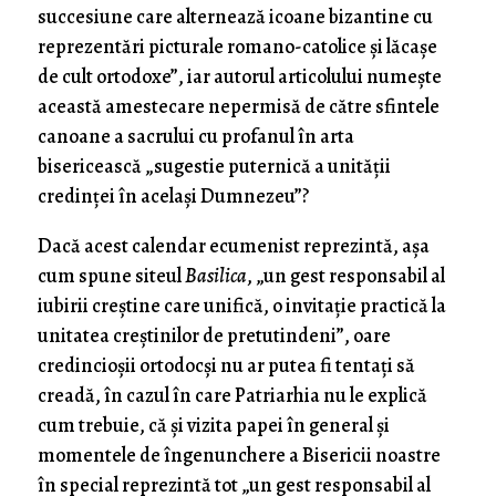
succesiune care alternează icoane bizantine cu
reprezentări picturale romano-catolice și lăcașe
de cult ortodoxe”, iar autorul articolului numește
această amestecare nepermisă de către sfintele
canoane a sacrului cu profanul în arta
bisericească „sugestie puternică a unității
credinței în același Dumnezeu”?
Dacă acest calendar ecumenist reprezintă, așa
cum spune siteul
Basilica
, „un gest responsabil al
iubirii creștine care unifică, o invitație practică la
unitatea creștinilor de pretutindeni”, oare
credincioșii ortodocși nu ar putea fi tentați să
creadă, în cazul în care Patriarhia nu le explică
cum trebuie, că și vizita papei în general și
momentele de îngenunchere a Bisericii noastre
în special reprezintă tot „un gest responsabil al