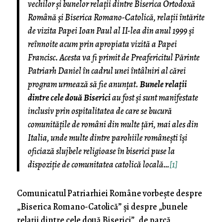
vechilor şi bunelor relaţii dintre Biserica Ortodoxă
Română şi Biserica Romano-Catolică, relaţii întărite
de vizita Papei Ioan Paul al II-lea din anul 1999 şi
reînnoite acum prin apropiata vizită a Papei
Francisc. Acesta va fi primit de Preafericitul Părinte
Patriarh Daniel în cadrul unei întâlniri al cărei
program urmează să fie anunţat.
Bunele relaţii
dintre cele două Biserici
au fost şi sunt manifestate
inclusiv prin ospitalitatea de care se bucură
comunităţile de români din multe ţări, mai ales din
Italia, unde multe dintre parohiile româneşti îşi
oficiază slujbele religioase în biserici puse la
dispoziţie de comunitatea catolică locală…
[1]
Comunicatul Patriarhiei Române vorbește despre
„Biserica Romano-Catolică” și despre „bunele
relații dintre cele două Biserici”, de parcă