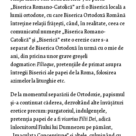
„Biserica Romano-Catolică” ar fi o Biserică locală a
lumii ortodoxe, cu care Biserica Ortodoxă Română
întreține relații frățești, când, în realitate, ceea ce
comunicatul numește „Biserica Romano-
Catolică” și „Biserică” este o erezie care s-a
separat de Biserica Ortodoxă în urmă cu o mie de
ani, din pricina unor grave greșeli
dogmatice:
Filioque
, pretențiile de primat asupra
întregii Biserici ale papei de la Roma, folosirea
azimelor la liturghie etc.
De la momentul separării de Ortodoxie, papismul
și-a continuat căderea, dezvoltând alte învățături
eretice precum: purgatoriul, indulgențele,
pretenția papei de a fi
vicarius Filii Dei
, adică
înlocuitorul Fiului lui Dumnezeu pe pământ,
„Imaculata Concepțiune” și altele, culminând cu