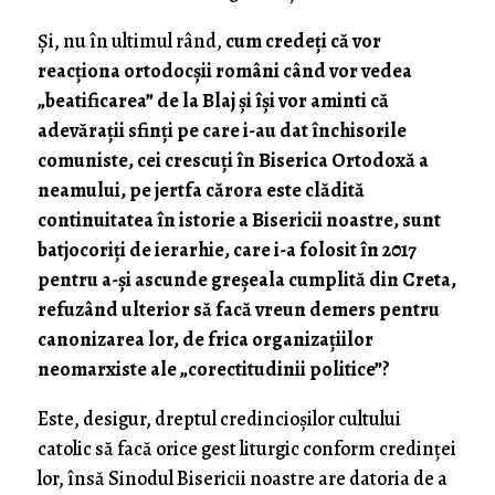
Și, nu în ultimul rând,
cum credeți că vor
reacționa ortodocșii români când vor vedea
„beatificarea” de la Blaj și își vor aminti că
adevărații sfinți pe care i-au dat închisorile
comuniste, cei crescuți în Biserica Ortodoxă a
neamului, pe jertfa cărora este clădită
continuitatea în istorie a Bisericii noastre, sunt
batjocoriți de ierarhie, care i-a folosit în 2017
pentru a-și ascunde greșeala cumplită din Creta,
refuzând ulterior să facă vreun demers pentru
canonizarea lor, de frica organizațiilor
neomarxiste ale „corectitudinii politice”?
Este, desigur, dreptul credincioșilor cultului
catolic să facă orice gest liturgic conform credinței
lor, însă Sinodul Bisericii noastre are datoria de a