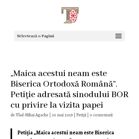
Selectează o Pagină
„Maica acestui neam este
Biserica Ortodoxă Română”.
Petiție adresată sinodului BOR
cu privire la vizita papei
de
Vlad-Mihai Agache
|
30 mai 2019
|
Petiții
|
0 comentarii
Petiția „Maica acestui neam este Biserica