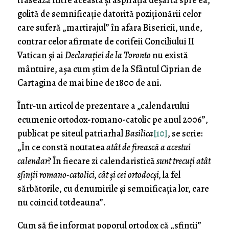
trasează între aceasta și aspirația deșartă spre ea,
golită de semnificație datorită poziționării celor
care suferă „martirajul” în afara Bisericii, unde,
contrar celor afirmate de corifeii Conciliului II
Vatican și ai
Declarației de la Toronto
nu există
mântuire, așa cum știm de la Sfântul Ciprian de
Cartagina de mai bine de 1800 de ani.
Într-un articol de prezentare a „calendarului
ecumenic ortodox-romano-catolic pe anul 2006”,
publicat pe siteul patriarhal
Basilica
[10]
, se scrie:
„În ce constă noutatea
atât de firească a acestui
calendar
? În fiecare zi calendaristică
sunt trecuți atât
sfinții romano-catolici, cât și cei ortodocși,
la fel
sărbătorile, cu denumirile și semnificația lor, care
nu coincid totdeauna”.
Cum să fie informat poporul ortodox că „sfinții”