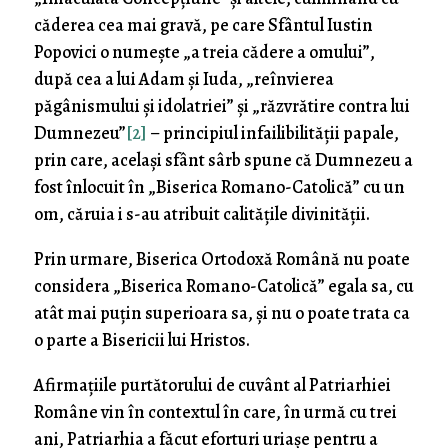
căderea cea mai gravă, pe care Sfântul Iustin
Popovici o numește „a treia cădere a omului”,
după cea a lui Adam și Iuda, „reînvierea
păgânismului și idolatriei” și „răzvrătire contra lui
Dumnezeu”
[2]
– principiul infailibilității papale,
prin care, același sfânt sârb spune că Dumnezeu a
fost înlocuit în „Biserica Romano-Catolică” cu un
om, căruia i s-au atribuit calitățile divinității.
Prin urmare, Biserica Ortodoxă Română nu poate
considera „Biserica Romano-Catolică” egala sa, cu
atât mai puțin superioara sa, și nu o poate trata ca
o parte a Bisericii lui Hristos.
Afirmațiile purtătorului de cuvânt al Patriarhiei
Române vin în contextul în care, în urmă cu trei
ani, Patriarhia a făcut eforturi uriașe pentru a