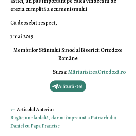
astfel, un pas important pe calea vindecării de
erezia cumplită a ecumenismului.
Cu deosebit respect,
1 mai 2019
Membrilor Sfântului Sinod al Bisericii Ortodoxe
Române
Sursa:
MărturisireaOrtodoxă.ro
Alătură-te!
←
Rugăciune laolaltă, dar nu împreună a Patriarhului
Daniel cu Papa Francisc