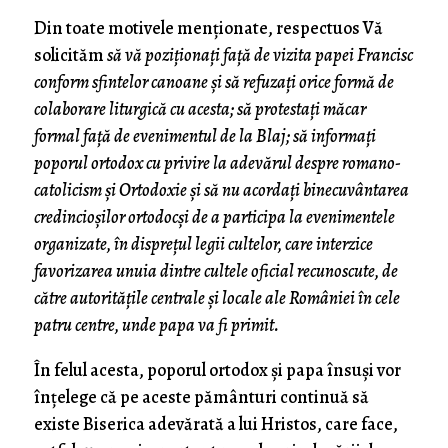
Din toate motivele menționate, respectuos Vă
solicităm
să vă poziționați față de vizita papei Francisc
conform sfintelor canoane și să refuzați orice formă de
colaborare liturgică cu acesta; să protestați măcar
formal față de evenimentul de la Blaj; să informați
poporul ortodox cu privire la adevărul despre romano-
catolicism și Ortodoxie și să nu acordați binecuvântarea
credincioșilor ortodocși de a participa la evenimentele
organizate, în disprețul legii cultelor, care interzice
favorizarea unuia dintre cultele oficial recunoscute, de
către autoritățile centrale și locale ale României în cele
patru centre, unde papa va fi primit.
În felul acesta, poporul ortodox și papa însuși vor
înțelege că pe aceste pământuri continuă să
existe Biserica adevărată a lui Hristos, care face,