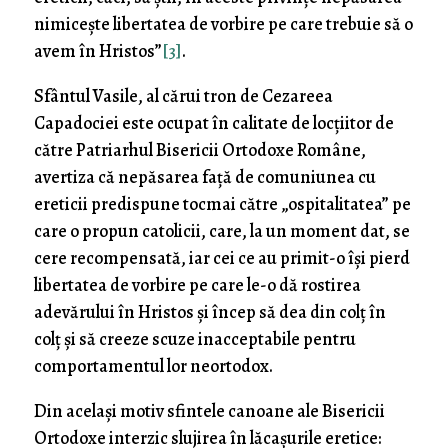
nimicește libertatea de vorbire pe care trebuie să o
avem în Hristos”
[3]
.
Sfântul Vasile, al cărui tron de Cezareea
Capadociei este ocupat în calitate de locțiitor de
către Patriarhul Bisericii Ortodoxe Române,
avertiza că nepăsarea față de comuniunea cu
ereticii predispune tocmai către „ospitalitatea” pe
care o propun catolicii, care, la un moment dat, se
cere recompensată, iar cei ce au primit-o își pierd
libertatea de vorbire pe care le-o dă rostirea
adevărului în Hristos și încep să dea din colț în
colț și să creeze scuze inacceptabile pentru
comportamentul lor neortodox.
Din același motiv sfintele canoane ale Bisericii
Ortodoxe interzic slujirea în lăcașurile eretice: