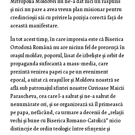
Mitropolia Moldovei nu ne-a dat nici un răspuns
și nici nu pare a avea vreun plan misionar pentru
credincioșii săi cu privire la poziția corectă față de
această manifestare.
În tot acest timp, în care impresia este că Biserica
Ortodoxă Română nu are niciun fel de prezență în
orașul moldav, poporul, lăsat de izbeliște și orbit de
propaganda sufocantă a mass-media, care
prezintă venirea papei ca pe un eveniment
epocal, a uitat că orașul lor și Moldova noastră se
află sub patronajul sfintei noastre Cuvioase Maicii
Parascheva, cea care l-a salvat și ne-a salvat de
nenumărate ori, și se organizează să îl primească
pe papa, nefăcând, ca urmare a decenii de „relații
vechi și bune cu Biserica Romano-Catolică” nicio
distincție de ordin teologic între sfințenie și