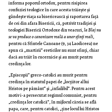
informa poporul ortodox, pentru risipirea
confuziei teologice în care acesta trăiește și
gândește viața sa bisericească și raportarea față
de cei din afara Bisericii, că, potrivit tradiției și
teologiei Bisericii Ortodoxe din veacuri,
la Blaj nu
se va produce o canonizare reală a unor sfinți reali
,
pentru că Sfintele Canoane (9, 34 Laodiceea) ne
spun că „martirii” ereticilor nu sunt sfinți, chiar
dacă au trăit în cucernicie și au murit pentru
credința lor.
„Episcopii” greco-catolici au murit pentru
credința în statutul papei de „locțiitor al lui
Hristos pe pâmânt” și „infailibil”. Pentru acest
motiv i-a persecutat regimul comunist, pentru
„credința lor catolică”, în mijlocul căreia se află
papa, care, pentru catolici, „ține locul lui Hristos