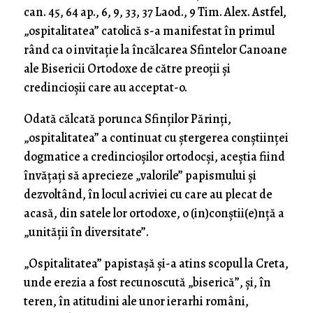
can. 45, 64 ap., 6, 9, 33, 37 Laod., 9 Tim. Alex. Astfel,
„ospitalitatea” catolică s-a manifestat în primul
rând ca o invitație la încălcarea Sfintelor Canoane
ale Bisericii Ortodoxe de către preoții și
credincioșii care au acceptat-o.
Odată călcată porunca Sfinților Părinți,
„ospitalitatea” a continuat cu ștergerea conștiinței
dogmatice a credincioșilor ortodocși, aceștia fiind
învățați să aprecieze „valorile” papismului și
dezvoltând, în locul acriviei cu care au plecat de
acasă, din satele lor ortodoxe, o (in)conștii(e)nță a
„unității în diversitate”.
„Ospitalitatea” papistașă și-a atins scopul la Creta,
unde erezia a fost recunoscută „biserică”, și, în
teren, în atitudini ale unor ierarhi români,