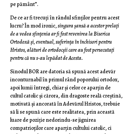
pe pământ”.
De ce ar fi trecuți în rândul sfinților pentru acest
lucru? În mod ironic,
singura șansă a acestor prelați
de a vedea sfințenia ar fi fost revenirea la Biserica
Ortodoxă și, eventual, suferința în închisori pentru
Hristos, alături de ortodocșii care au fost persecutați
pentru că nu s-au lepădat de Acesta.
Sinodul BOR are datoria să spună acest adevăr
inconturnabil în primul rând poporului ortodox,
apoi lumii întregi, chiar și celor ce aparțin de
cultul catolic și cărora, din dragoste reală creștină,
motivată și ancorată în Adevărul Hristos, trebuie
să li se spună care este realitatea, prin această
luare de poziție nedorindu-se jignirea
compatrioților care aparțin cultului catolic, ci