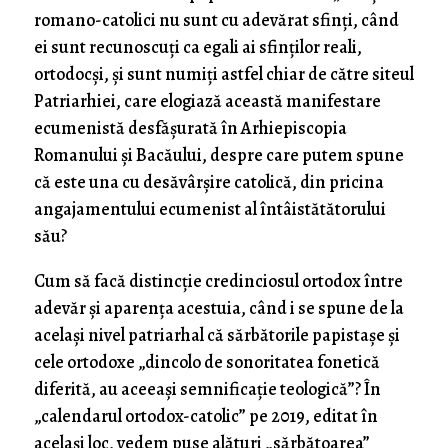
romano-catolici nu sunt cu adevărat sfinți, când
ei sunt recunoscuți ca egali ai sfinților reali,
ortodocși, și sunt numiți astfel chiar de către siteul
Patriarhiei, care elogiază această manifestare
ecumenistă desfășurată în Arhiepiscopia
Romanului și Bacăului, despre care putem spune
că este una cu desăvârșire catolică, din pricina
angajamentului ecumenist al întâistătătorului
său?
Cum să facă distincție credinciosul ortodox între
adevăr și aparența acestuia, când i se spune de la
același nivel patriarhal că sărbătorile papistașe și
cele ortodoxe „dincolo de sonoritatea fonetică
diferită, au aceeași semnificație teologică”? În
„calendarul ortodox-catolic” pe 2019, editat în
același loc, vedem puse alături „sărbătoarea”