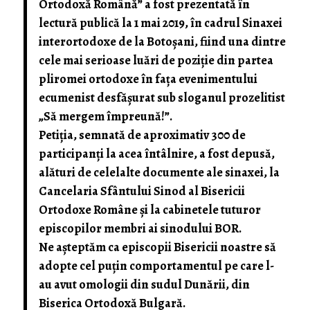
Ortodoxă Română” a fost prezentată în
lectură publică la 1 mai 2019, în cadrul Sinaxei
interortodoxe de la Botoșani, fiind una dintre
cele mai serioase luări de poziție din partea
pliromei ortodoxe în fața evenimentului
ecumenist desfășurat sub sloganul prozelitist
„Să mergem împreună!”.
Petiția, semnată de aproximativ 300 de
participanți la acea întâlnire, a fost depusă,
alături de celelalte documente ale sinaxei, la
Cancelaria Sfântului Sinod al Bisericii
Ortodoxe Române și la cabinetele tuturor
episcopilor membri ai sinodului BOR.
Ne așteptăm ca episcopii Bisericii noastre să
adopte cel puțin comportamentul pe care l-
au avut omologii din sudul Dunării, din
Biserica Ortodoxă Bulgară.