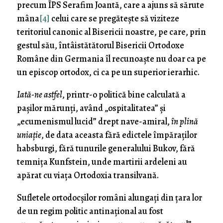
precum ÎPS Serafim Joantă, care a ajuns să sărute
mâna
[4]
celui care se pregătește să viziteze
teritoriul canonic al Bisericii noastre, pe care, prin
gestul său, întâistătătorul Bisericii Ortodoxe
Române din Germania îl recunoaște nu doar ca pe
un episcop ortodox, ci ca pe un superior ierarhic.
Iată-ne astfel
, printr-o politică bine calculată a
pașilor mărunți, având „ospitalitatea” și
„ecumenismul lucid” drept nave-amiral,
în plină
uniație
, de data aceasta fără edictele împăraților
habsburgi, fără tunurile generalului Bukov, fără
temnița Kunfstein, unde martirii ardeleni au
apărat cu viața Ortodoxia transilvană.
Sufletele ortodocșilor români alungați din țara lor
de un regim politic antinațional au fost