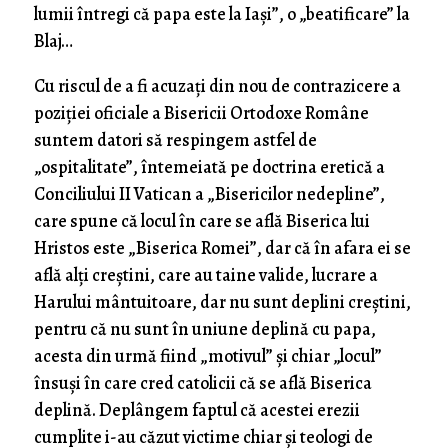
lumii întregi că papa este la Iași”, o „beatificare” la
Blaj…
Cu riscul de a fi acuzați din nou de contrazicere a
poziției oficiale a Bisericii Ortodoxe Române
suntem datori să respingem astfel de
„ospitalitate”, întemeiată pe doctrina eretică a
Conciliului II Vatican a „Bisericilor nedepline”,
care spune că locul în care se află Biserica lui
Hristos este „Biserica Romei”, dar că în afara ei se
află alți creștini, care au taine valide, lucrare a
Harului mântuitoare, dar nu sunt deplini creștini,
pentru că nu sunt în uniune deplină cu papa,
acesta din urmă fiind „motivul” și chiar „locul”
însuși în care cred catolicii că se află Biserica
deplină. Deplângem faptul că acestei erezii
cumplite i-au căzut victime chiar și teologi de