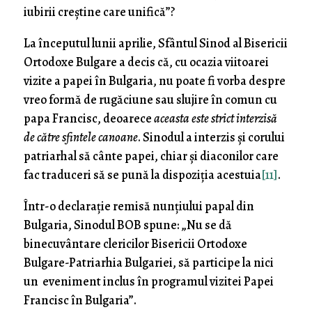
iubirii creștine care unifică”?
La începutul lunii aprilie, Sfântul Sinod al Bisericii
Ortodoxe Bulgare a decis că, cu ocazia viitoarei
vizite a papei în Bulgaria, nu poate fi vorba despre
vreo formă de rugăciune sau slujire în comun cu
papa Francisc, deoarece
aceasta este strict interzisă
de către sfintele canoane
. Sinodul a interzis și corului
patriarhal să cânte papei, chiar și diaconilor care
fac traduceri să se pună la dispoziția acestuia
[11]
.
Într-o declarație remisă nunțiului papal din
Bulgaria, Sinodul BOB spune: „Nu se dă
binecuvântare clericilor Bisericii Ortodoxe
Bulgare-Patriarhia Bulgariei, să participe la nici
un eveniment inclus în programul vizitei Papei
Francisc în Bulgaria”.