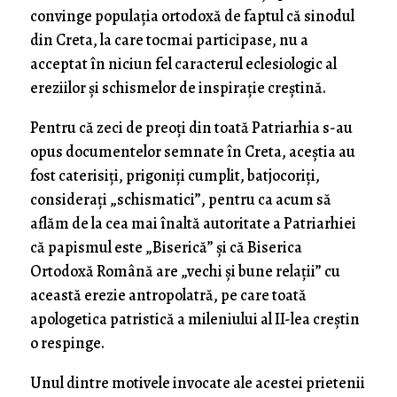
convinge populația ortodoxă de faptul că sinodul
din Creta, la care tocmai participase, nu a
acceptat în niciun fel caracterul eclesiologic al
ereziilor și schismelor de inspirație creștină.
Pentru că zeci de preoți din toată Patriarhia s-au
opus documentelor semnate în Creta, aceștia au
fost caterisiți, prigoniți cumplit, batjocoriți,
considerați „schismatici”, pentru ca acum să
aflăm de la cea mai înaltă autoritate a Patriarhiei
că papismul este „Biserică” și că Biserica
Ortodoxă Română are „vechi și bune relații” cu
această erezie antropolatră, pe care toată
apologetica patristică a mileniului al II-lea creștin
o respinge.
Unul dintre motivele invocate ale acestei prietenii