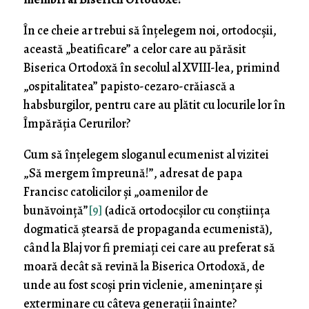
În ce cheie ar trebui să înțelegem noi, ortodocșii,
această „beatificare” a celor care au părăsit
Biserica Ortodoxă în secolul al XVIII-lea, primind
„ospitalitatea” papisto-cezaro-crăiască a
habsburgilor, pentru care au plătit cu locurile lor în
Împărăția Cerurilor?
Cum să înțelegem sloganul ecumenist al vizitei
„Să mergem împreună!”, adresat de papa
Francisc catolicilor și „oamenilor de
bunăvoință”
[9]
(adică ortodocșilor cu conștiința
dogmatică ștearsă de propaganda ecumenistă),
când la Blaj vor fi premiați cei care au preferat să
moară decât să revină la Biserica Ortodoxă, de
unde au fost scoși prin viclenie, amenințare și
exterminare cu câteva generații înainte?