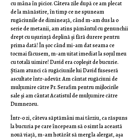
cu mâna în picior. Câteva zile după ce am plecat
de la mănăstire, în timp ce ne spuneam
rugăciunile de dimineață, când m-am dus la o
serie de metanii, am atins pământul cu genunchii
drept cu ușurință deplină și fără durere pentru
prima dată! În șoc când mi-am dat seama ce
tocmai făcusem, m-am uitat imediat la soțul meu
cu totală uimire! David era copleșit de bucurie.
Știam atunci că rugăciunile lui David fuseseră
ascultate într-adevăr. Am cântat rugăciuni de
mulțumire către Pr. Serafim pentru mijlocirile
sale și am cântat Acatistul de mulțumire către
Dumnezeu.
Într-o zi, câteva săptămâni mai târziu, ca răspuns
la bucuria pe care începeam să o simt la această
nouă viață, m-am hotărât să merg la alergat, așa