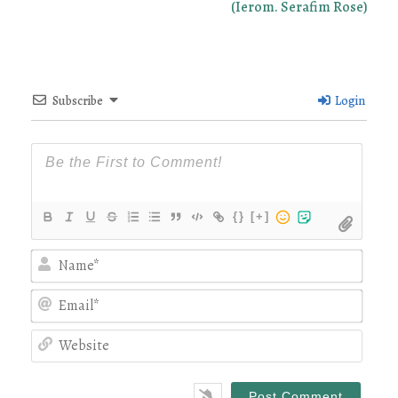
(Ierom. Serafim Rose)
Subscribe
Login
{}
[+]
Nam
Emai
Webs