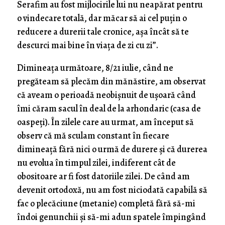
Serafim au fost mijlocirile lui nu neapărat pentru
o vindecare totală, dar măcar să ai cel puțin o
reducere a durerii tale cronice, așa încât să te
descurci mai bine în viața de zi cu zi”.
Dimineața următoare, 8/21 iulie, când ne
pregăteam să plecăm din mănăstire, am observat
că aveam o perioadă neobișnuit de ușoară când
îmi căram sacul în deal de la arhondaric (casa de
oaspeți). În zilele care au urmat, am început să
observ că mă sculam constant în fiecare
dimineață fără nici o urmă de durere și că durerea
nu evolua în timpul zilei, indiferent cât de
obositoare ar fi fost datoriile zilei. De când am
devenit ortodoxă, nu am fost niciodată capabilă să
fac o plecăciune (metanie) completă fără să-mi
îndoi genunchii și să-mi adun spatele împingând