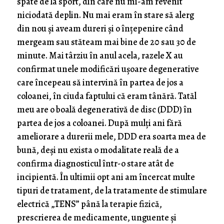
spate de la sport, din care nu mi-am revenit
niciodată deplin. Nu mai eram în stare să alerg
din nou și aveam dureri și o înțepenire când
mergeam sau stăteam mai bine de 20 sau 30 de
minute. Mai târziu în anul acela, razele X au
confirmat unele modificări ușoare degenerative
care începeau să intervină în partea de jos a
coloanei, în ciuda faptului că eram tânără. Tatăl
meu are o boală degenerativă de disc (DDD) în
partea de jos a coloanei. După mulți ani fără
ameliorare a durerii mele, DDD era soarta mea de
bună, deși nu exista o modalitate reală de a
confirma diagnosticul într-o stare atât de
incipientă. În ultimii opt ani am încercat multe
tipuri de tratament, de la tratamente de stimulare
electrică „TENS” până la terapie fizică,
prescrierea de medicamente, unguente și