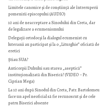
Limitele canonice și de conștiință ale întreruperii
pomenirii episcopului (AUDIO)
10 ani de neacceptare a Sinodului din Creta, dar
de legalizare a ecumenismului
Delegații ortodocși la dialogul ecumenist cu
luteranii au participat și la o „Liturghie” oficiată de
eretici
Știau SUA?
Anticorpii Duhului sau starea „aseptică”
instituționalizată din Biserică? (VIDEO – Pr.
Ciprian Mega)
La 10 ani după Sinodul din Creta, Patr. Bartolomeu
face un apel neoficial să fie recunoscut și de cele
patru Biserici absente