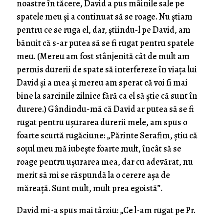
noastre în tăcere, David a pus mâinile sale pe
spatele meu și a continuat să se roage. Nu știam
pentru ce se ruga el, dar, știindu-l pe David, am
bănuit că s-ar putea să se fi rugat pentru spatele
meu. (Mereu am fost stânjenită cât de mult am
permis durerii de spate să interfereze în viața lui
David și a mea și mereu am sperat că voi fi mai
bine la sarcinile zilnice fără ca el să știe că sunt în
durere.) Gândindu-mă că David ar putea să se fi
rugat pentru ușurarea durerii mele, am spus o
foarte scurtă rugăciune: „Părinte Serafim, știu că
soțul meu mă iubește foarte mult, încât să se
roage pentru ușurarea mea, dar cu adevărat, nu
merit să mi se răspundă la o cerere așa de
măreață. Sunt mult, mult prea egoistă”.
David mi-a spus mai târziu: „Ce l-am rugat pe Pr.