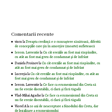
Comentarii recente
viscu
la
Dreapta credință e o cunoaștere sănătoasă, diferită
de concepțiile care țin în amorțire (moarte) sufletească
Ierom. Lavrentie
la
Cu cât ereziile au fost mai răspândite,
cu atât au fost mai greu de condamnat și de înfrânt
Daniela Proinov
la
Cu cât ereziile au fost mai răspândite, cu
atât au fost mai greu de condamnat și de înfrânt
Lucreția
la
Cu cât ereziile au fost mai răspândite, cu atât au
fost mai greu de condamnat și de înfrânt
Ierom. Lavrentie
la
Ce face ca ecumenismul din Creta să
nu fie erezie discutabilă, ci clară și fără tăgadă
Vlad-Mihai Agache
la
Ce face ca ecumenismul din Creta să
nu fie erezie discutabilă, ci clară și fără tăgadă
Viorel A
la
10 ani de neacceptare a Sinodului din Creta, dar
de legalizare a ecumenismului