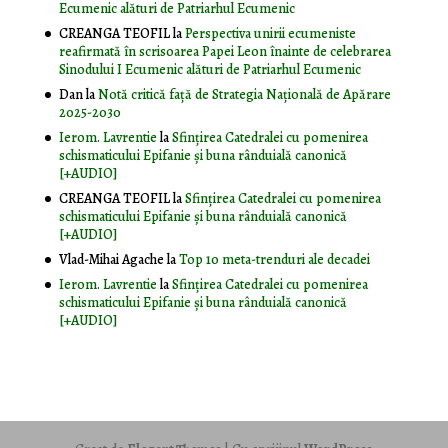
Ecumenic alături de Patriarhul Ecumenic
CREANGA TEOFIL
la
Perspectiva unirii ecumeniste
reafirmată în scrisoarea Papei Leon înainte de celebrarea
Sinodului I Ecumenic alături de Patriarhul Ecumenic
Dan
la
Notă critică faţă de Strategia Naţională de Apărare
2025-2030
Ierom. Lavrentie
la
Sfințirea Catedralei cu pomenirea
schismaticului Epifanie și buna rânduială canonică
[+AUDIO]
CREANGA TEOFIL
la
Sfințirea Catedralei cu pomenirea
schismaticului Epifanie și buna rânduială canonică
[+AUDIO]
Vlad-Mihai Agache
la
Top 10 meta-trenduri ale decadei
Ierom. Lavrentie
la
Sfințirea Catedralei cu pomenirea
schismaticului Epifanie și buna rânduială canonică
[+AUDIO]