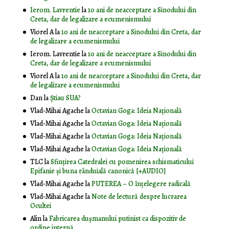
Ierom. Lavrentie
la
10 ani de neacceptare a Sinodului din
Creta, dar de legalizare a ecumenismului
Viorel A
la
10 ani de neacceptare a Sinodului din Creta, dar
de legalizare a ecumenismului
Ierom. Lavrentie
la
10 ani de neacceptare a Sinodului din
Creta, dar de legalizare a ecumenismului
Viorel A
la
10 ani de neacceptare a Sinodului din Creta, dar
de legalizare a ecumenismului
Dan
la
Știau SUA?
Vlad-Mihai Agache
la
Octavian Goga: Ideia Naţională
Vlad-Mihai Agache
la
Octavian Goga: Ideia Naţională
Vlad-Mihai Agache
la
Octavian Goga: Ideia Naţională
Vlad-Mihai Agache
la
Octavian Goga: Ideia Naţională
TLC
la
Sfințirea Catedralei cu pomenirea schismaticului
Epifanie și buna rânduială canonică [+AUDIO]
Vlad-Mihai Agache
la
PUTEREA – O înţelegere radicală
Vlad-Mihai Agache
la
Note de lectură despre lucrarea
Ocultei
Alin
la
Fabricarea dușmanului putinist ca dispozitiv de
ordine internă