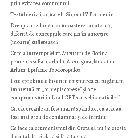
prin evitarea comuniunii
Textul deciziilor luate la Sinodul V Ecumenic
Dreapta credință e o cunoaștere sănătoasă,
diferită de concepțiile care țin în amorțire
(moarte) sufletească
Cum a întrerupt Mitr. Augustin de Florina
pomenirea Patriarhului Atenagora, lăudat de
Arhim. Epifanie Teodoropulos
Este spre binele Bisericii obișnuirea cu rugăciuni
împreună cu „arhiepiscopese” și alte
compromisuri în fața LGBT sau schismaticilor?
Cu cât ereziile au fost mai răspândite, cu atât au
fost mai greu de condamnat și de înfrânt
Ce face ca ecumenismul din Creta să nu fie erezie
discutabilă, ci clară și fără tăgadă