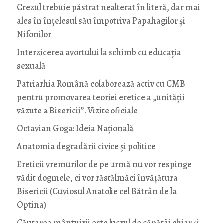
Crezul trebuie păstrat nealterat în literă, dar mai
ales în înțelesul său împotriva Papahagilor și
Nifonilor
Interzicerea avortului la schimb cu educaţia
sexuală
Patriarhia Română colaborează activ cu CMB
pentru promovarea teoriei eretice a „unității
văzute a Bisericii”. Vizite oficiale
Octavian Goga: Ideia Naţională
Anatomia degradării civice și politice
Ereticii vremurilor de pe urmă nu vor respinge
vădit dogmele, ci vor răstălmăci învățătura
Bisericii (Cuviosul Anatolie cel Bătrân de la
Optina)
Căutarea mântuirii este lucrul de căpătâi chiar și