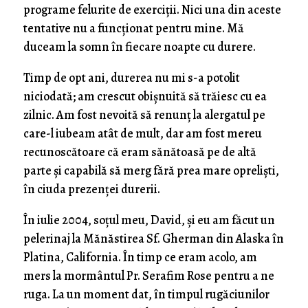
programe felurite de exerciții. Nici una din aceste
tentative nu a funcționat pentru mine. Mă
duceam la somn în fiecare noapte cu durere.
Timp de opt ani, durerea nu mi s-a potolit
niciodată; am crescut obișnuită să trăiesc cu ea
zilnic. Am fost nevoită să renunț la alergatul pe
care-l iubeam atât de mult, dar am fost mereu
recunoscătoare că eram sănătoasă pe de altă
parte și capabilă să merg fără prea mare opreliști,
în ciuda prezenței durerii.
În iulie 2004, soțul meu, David, și eu am făcut un
pelerinaj la Mănăstirea Sf. Gherman din Alaska în
Platina, California. În timp ce eram acolo, am
mers la mormântul Pr. Serafim Rose pentru a ne
ruga. La un moment dat, în timpul rugăciunilor