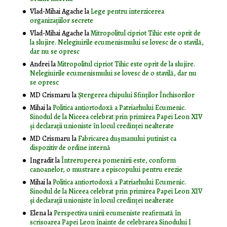
Vlad-Mihai Agache
la
Lege pentru interzicerea
organizaţiilor secrete
Vlad-Mihai Agache
la
Mitropolitul cipriot Tihic este oprit de
la slujire. Nelegiuirile ecumenismului se lovesc de o stavilă,
dar nu se opresc
Andrei
la
Mitropolitul cipriot Tihic este oprit de la slujire.
Nelegiuirile ecumenismului se lovesc de o stavilă, dar nu
se opresc
MD Crismaru
la
Ştergerea chipului Sfinţilor Închisorilor
Mihai
la
Politica antiortodoxă a Patriarhului Ecumenic.
Sinodul de la Niceea celebrat prin primirea Papei Leon XIV
și declarații unioniste în locul credinței nealterate
MD Crismaru
la
Fabricarea dușmanului putinist ca
dispozitiv de ordine internă
Ingradit
la
Întreruperea pomenirii este, conform
canoanelor, o mustrare a episcopului pentru erezie
Mihai
la
Politica antiortodoxă a Patriarhului Ecumenic.
Sinodul de la Niceea celebrat prin primirea Papei Leon XIV
și declarații unioniste în locul credinței nealterate
Elena
la
Perspectiva unirii ecumeniste reafirmată în
scrisoarea Papei Leon înainte de celebrarea Sinodului I