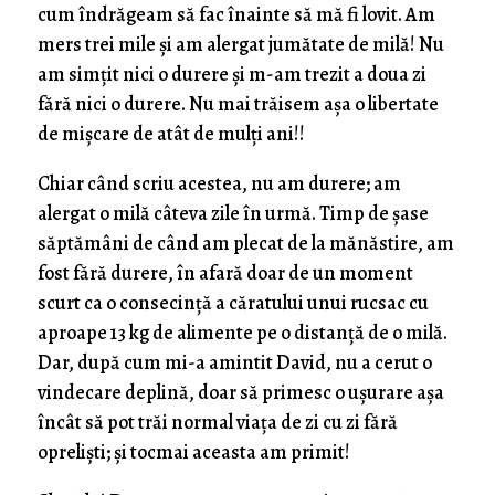
cum îndrăgeam să fac înainte să mă fi lovit. Am
mers trei mile și am alergat jumătate de milă! Nu
am simțit nici o durere și m-am trezit a doua zi
fără nici o durere. Nu mai trăisem așa o libertate
de mișcare de atât de mulți ani!!
Chiar când scriu acestea, nu am durere; am
alergat o milă câteva zile în urmă. Timp de șase
săptămâni de când am plecat de la mănăstire, am
fost fără durere, în afară doar de un moment
scurt ca o consecință a căratului unui rucsac cu
aproape 13 kg de alimente pe o distanță de o milă.
Dar, după cum mi-a amintit David, nu a cerut o
vindecare deplină, doar să primesc o ușurare așa
încât să pot trăi normal viața de zi cu zi fără
opreliști; și tocmai aceasta am primit!