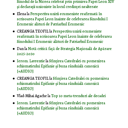
Sinodul de la Niceea celebrat prin primirea Papei Leon XIV
și declarații unioniste în locul credinței nealterate
Elena
la
Perspectiva unirii ecumeniste reafirmată în
scrisoarea Papei Leon înainte de celebrarea Sinodului I
Ecumenic alături de Patriarhul Ecumenic
CREANGA TEOFIL
la
Perspectiva unirii ecumeniste
reafirmată în scrisoarea Papei Leon înainte de celebrarea
Sinodului I Ecumenic alături de Patriarhul Ecumenic
Dan
la
Notă critică faţă de Strategia Naţională de Apărare
2025-2030
Ierom. Lavrentie
la
Sfințirea Catedralei cu pomenirea
schismaticului Epifanie și buna rânduială canonică
[+AUDIO]
CREANGA TEOFIL
la
Sfințirea Catedralei cu pomenirea
schismaticului Epifanie și buna rânduială canonică
[+AUDIO]
Vlad-Mihai Agache
la
Top 10 meta-trenduri ale decadei
Ierom. Lavrentie
la
Sfințirea Catedralei cu pomenirea
schismaticului Epifanie și buna rânduială canonică
[+AUDIO]