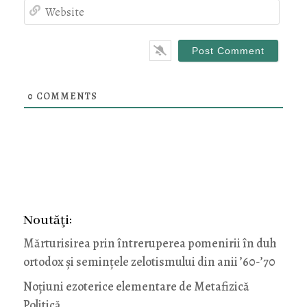
Webs
0
COMMENTS
Noutăţi:
Mărturisirea prin întreruperea pomenirii în duh
ortodox și semințele zelotismului din anii ’60-’70
Noţiuni ezoterice elementare de Metafizică
Politică