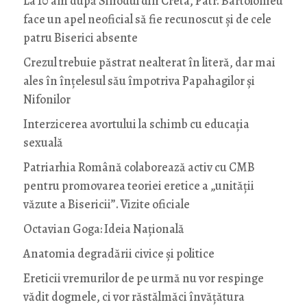
La 10 ani după Sinodul din Creta, Patr. Bartolomeu
face un apel neoficial să fie recunoscut și de cele
patru Biserici absente
Crezul trebuie păstrat nealterat în literă, dar mai
ales în înțelesul său împotriva Papahagilor și
Nifonilor
Interzicerea avortului la schimb cu educaţia
sexuală
Patriarhia Română colaborează activ cu CMB
pentru promovarea teoriei eretice a „unității
văzute a Bisericii”. Vizite oficiale
Octavian Goga: Ideia Naţională
Anatomia degradării civice și politice
Ereticii vremurilor de pe urmă nu vor respinge
vădit dogmele, ci vor răstălmăci învățătura