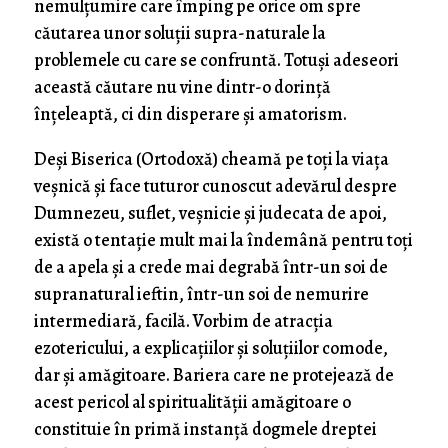
nemulțumire care împing pe orice om spre
căutarea unor soluții supra-naturale la
problemele cu care se confruntă. Totuși adeseori
această căutare nu vine dintr-o dorință
înțeleaptă, ci din disperare și amatorism.
Deși Biserica (Ortodoxă) cheamă pe toți la viața
veșnică și face tuturor cunoscut adevărul despre
Dumnezeu, suflet, veșnicie și judecata de apoi,
există o tentație mult mai la îndemână pentru toți
de a apela și a crede mai degrabă într-un soi de
supranatural ieftin, într-un soi de nemurire
intermediară, facilă. Vorbim de atracția
ezotericului, a explicațiilor și soluțiilor comode,
dar și amăgitoare. Bariera care ne protejează de
acest pericol al spiritualității amăgitoare o
constituie în primă instanță dogmele dreptei