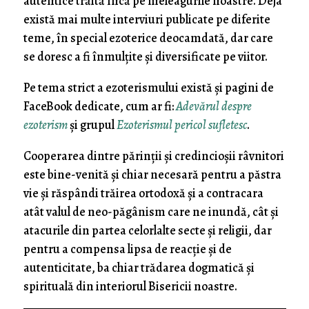
autentice trăită încă pe meleagurile noastre. Deja
există mai multe interviuri publicate pe diferite
teme, în special ezoterice deocamdată, dar care
se doresc a fi înmulțite și diversificate pe viitor.
Pe tema strict a ezoterismului există și pagini de
FaceBook dedicate, cum ar fi:
Adevărul despre
ezoterism
și grupul
Ezoterismul pericol sufletesc
.
Cooperarea dintre părinții și credincioșii râvnitori
este bine-venită și chiar necesară pentru a păstra
vie și răspândi trăirea ortodoxă și a contracara
atât valul de neo-păgânism care ne inundă, cât și
atacurile din partea celorlalte secte și religii, dar
pentru a compensa lipsa de reacție și de
autenticitate, ba chiar trădarea dogmatică și
spirituală din interiorul Bisericii noastre.