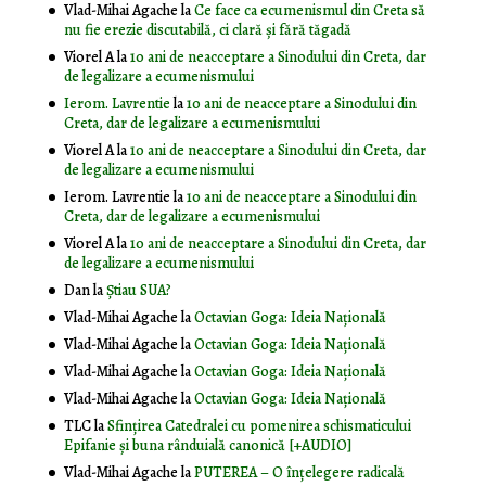
Vlad-Mihai Agache
la
Ce face ca ecumenismul din Creta să
nu fie erezie discutabilă, ci clară și fără tăgadă
Viorel A
la
10 ani de neacceptare a Sinodului din Creta, dar
de legalizare a ecumenismului
Ierom. Lavrentie
la
10 ani de neacceptare a Sinodului din
Creta, dar de legalizare a ecumenismului
Viorel A
la
10 ani de neacceptare a Sinodului din Creta, dar
de legalizare a ecumenismului
Ierom. Lavrentie
la
10 ani de neacceptare a Sinodului din
Creta, dar de legalizare a ecumenismului
Viorel A
la
10 ani de neacceptare a Sinodului din Creta, dar
de legalizare a ecumenismului
Dan
la
Știau SUA?
Vlad-Mihai Agache
la
Octavian Goga: Ideia Naţională
Vlad-Mihai Agache
la
Octavian Goga: Ideia Naţională
Vlad-Mihai Agache
la
Octavian Goga: Ideia Naţională
Vlad-Mihai Agache
la
Octavian Goga: Ideia Naţională
TLC
la
Sfințirea Catedralei cu pomenirea schismaticului
Epifanie și buna rânduială canonică [+AUDIO]
Vlad-Mihai Agache
la
PUTEREA – O înţelegere radicală