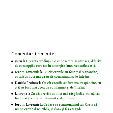
Comentarii recente
viscu
la
Dreapta credință e o cunoaștere sănătoasă, diferită
de concepțiile care țin în amorțire (moarte) sufletească
Ierom. Lavrentie
la
Cu cât ereziile au fost mai răspândite,
cu atât au fost mai greu de condamnat și de înfrânt
Daniela Proinov
la
Cu cât ereziile au fost mai răspândite, cu
atât au fost mai greu de condamnat și de înfrânt
Lucreția
la
Cu cât ereziile au fost mai răspândite, cu atât au
fost mai greu de condamnat și de înfrânt
Ierom. Lavrentie
la
Ce face ca ecumenismul din Creta să
nu fie erezie discutabilă, ci clară și fără tăgadă