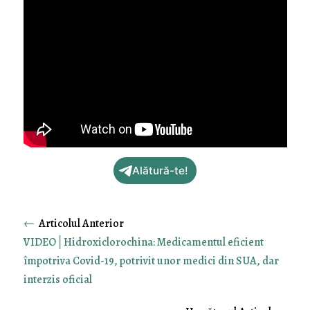
Alătură-te!
←
VIDEO│Hidroxiclorochina: Medicamentul eficient
împotriva Covid-19, potrivit unor medici din SUA, dar
interzis oficial