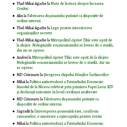
Vlad-Mihai Agache
la
Note de lectură despre lucrarea
Ocultei
Alin
la
Fabricarea dușmanului putinist ca dispozitiv de
ordine internă
Vlad-Mihai Agache
la
Lege pentru interzicerea
organizaţiilor secrete
Vlad-Mihai Agache
la
Mitropolitul cipriot Tihic este oprit de
la slujire. Nelegiuirile ecumenismului se lovesc de o stavilă,
dar nu se opresc
Andrei
la
Mitropolitul cipriot Tihic este oprit de la slujire.
Nelegiuirile ecumenismului se lovesc de o stavilă, dar nu
se opresc
MD Crismaru
la
Ştergerea chipului Sfinţilor Închisorilor
Mihai
la
Politica antiortodoxă a Patriarhului Ecumenic.
Sinodul de la Niceea celebrat prin primirea Papei Leon XIV
și declarații unioniste în locul credinței nealterate
MD Crismaru
la
Fabricarea dușmanului putinist ca
dispozitiv de ordine internă
Ingradit
la
Întreruperea pomenirii este, conform
canoanelor, o mustrare a episcopului pentru erezie
Mihai
la
Politica antiortodoxă a Patriarhului Ecumenic.