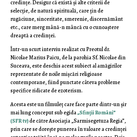
credințe. Desigur că există și alte criterii de
selecție, de natură spirituală, care țin de
rugăciune, sinceritate, smerenie, discernământ
etc., care merg mână-n mâncă cu o cunoaștere
dreaptă a credinței.
Într-un scurt interviu realizat cu Preotul dr.
Nicolae Marius Paicu, de la parohia Sf. Nicolae din
Suceava, este deschis acest subiect al amăgirilor
reprezentate de noile mișcări religioase
contemporane, fiind punctate câteva probleme
specifice ridicate de ezoterism.
Acesta este un filmuleț care face parte dintr-un șir
mai lung conceput sub egida
„Sfinții Români”
(SFR tv)
de către Asociația „Sarmisegetuza Regia”,
prin care se dorește punerea în valoare a credinței