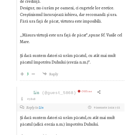
de credință.
Desigur, nu-i urâm pe oameni, ci cugetele lor eretice.
Creştinismul încurajează iubirea, dar recomandă şi ura.
Fără ura față de păcat, virtutea este imposibilă.
,,Măsura virtuții este ura față de păcat”,spune Sf. Vasile cel
Mare.
Şi dacă suntem datori să urâm păcatul, cu atât mai mult
păcatul împotriva Duhului (erezia n.m.)”.
3
Reply
Offline
Lin
(@guest_5868)
#5868
Reply to
Lin
9 ianuarie 2024 7:32
Şi dacă suntem datori să urâm păcatul,cu atât mai mult
păcatul (adică erezia n.m.) împotriva Duhului.