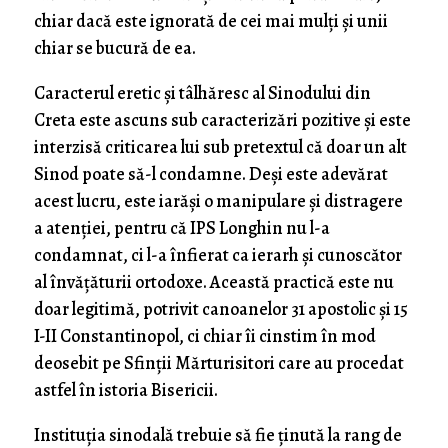
chiar dacă este ignorată de cei mai mulți și unii
chiar se bucură de ea.
Caracterul eretic și tâlhăresc al Sinodului din
Creta este ascuns sub caracterizări pozitive și este
interzisă criticarea lui sub pretextul că doar un alt
Sinod poate să-l condamne. Deși este adevărat
acest lucru, este iarăși o manipulare și distragere
a atenției, pentru că IPS Longhin nu l-a
condamnat, ci l-a înfierat ca ierarh și cunoscător
al învățăturii ortodoxe. Această practică este nu
doar legitimă, potrivit canoanelor 31 apostolic și 15
I-II Constantinopol, ci chiar îi cinstim în mod
deosebit pe Sfinții Mărturisitori care au procedat
astfel în istoria Bisericii.
Instituția sinodală trebuie să fie ținută la rang de