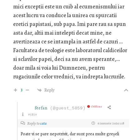
mici exceptii este un cuib al ecumenismului iar
acest lucru va conduce la unirea cu spurcatii
eretici papistasi, sub papa. Imi pare rau sa spun
asta dar, altii mai intelepti decat mine, ne
avertizeaza ce se intampla in astfel de cazuri …
Facultatea de teologie este laboratorul caldiceilor
si sclavilor papei, deci sa nu avem sperante,…
doar mila si voia lui Dumnezeu, pentru
rugaciunile celor vrednici, va indrepta lucrurile.
3
Reply
Offline
Stefan
(@guest_5859)
#5859
Reply to
cata
6 ianuarie 2024 1:18
Poate vi se pare nepotrivit, dar sunt prea multe greșeli