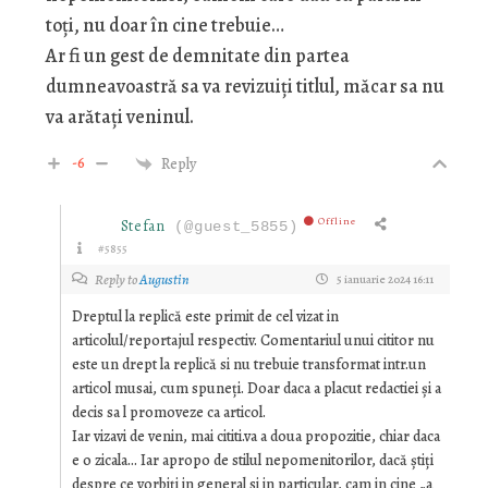
toți, nu doar în cine trebuie…
Ar fi un gest de demnitate din partea
dumneavoastră sa va revizuiți titlul, măcar sa nu
va arătați veninul.
-6
Reply
Offline
Stefan
(@guest_5855)
#5855
Reply to
Augustin
5 ianuarie 2024 16:11
Dreptul la replică este primit de cel vizat in
articolul/reportajul respectiv. Comentariul unui cititor nu
este un drept la replică si nu trebuie transformat intr.un
articol musai, cum spuneți. Doar daca a placut redactiei și a
decis sa l promoveze ca articol.
Iar vizavi de venin, mai cititi.va a doua propozitie, chiar daca
e o zicala… Iar apropo de stilul nepomenitorilor, dacă știți
despre ce vorbiți in general si in particular, cam in cine „a