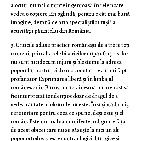
alocuri, numai o minte ingenioasă în rele poate
vedea o copiere „în oglindă, pentru o cât mai bună
imagine, demnă de arta specialiștilor ruși” a
activității părintelui din România.
3.
Criticile aduse practicii românești de a trece toți
oamenii prin altarele bisericilor după sfințirea lor
nu sunt nicidecum injurii și blesteme la adresa
poporului nostru, ci doar o constatare a unui fapt
profanator. Exprimarea liberă și în limbajul
românesc din Bucovina ucraineană nu are rost să
fie interpretat tendențios doar de dragul de a
vedea răutate acolo unde nu este. Însuși vlădica își
cere iertare pentru ceea ce spune, deși este și el
român. Este normal să manifeste indignare față
de acest obicei care nu se găsește la nici un alt
popor ortodox și este contrar logicii liturgice și