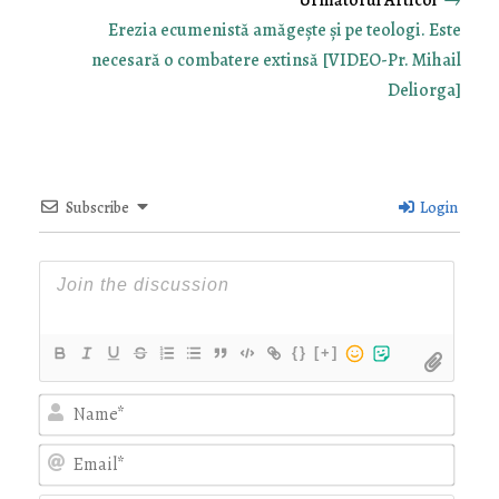
→
Erezia ecumenistă amăgește și pe teologi. Este
necesară o combatere extinsă [VIDEO-Pr. Mihail
Deliorga]
Subscribe
Login
{}
[+]
Nam
Emai