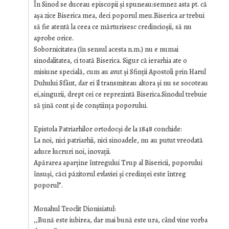
În Sinod se duceau episcopii şi spuneau:semnez asta pt. că
aşa zice Biserica mea, deci poporul meu.Biserica ar trebui
să fie atentă la ceea ce mărturisesc credincioşii, să nu
aprobe orice.
Sobornicitatea (în sensul acesta n.m.) nu e numai
sinodalitatea, ci toată Biserica. Sigur că ierarhia ate o
misiune specială, cum au avut şi Sfinții Apostoli prin Harul
Duhului Sfânt, dar ei îl transmiteau altora şi nu se socoteau
ei,singurii, drept cei ce reprezintă Biserica.Sinodul trebuie
să țină cont şi de conştiința poporului.
Epistola Patriarhilor ortodocşi de la 1848 conchide:
La noi, nici patriarhii, nici sinoadele, nu au putut vreodată
aduce lucruri noi, inovații.
Apărarea aparține întregului Trup al Bisericii, poporului
însuşi, căci păzitorul evlaviei şi credinței este întreg
poporul”.
Monahul Teoclit Dionisiatul:
,,Bună este iubirea, dar mai bună este ura, când vine vorba