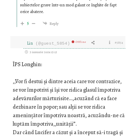
subiectelor grave într-un mod galant ce înghite de fapt
orice abatere.
5
Reply
Offline
Lin
#5854
(@guest_5854)
5 ianuarie 2024 15:13
ÎPS Longhin:
,,Vor fi destui şi dintre aceia care vor contrazice,
se vor împotrivi şi îşi vor ridica glasul împotriva
adevărurilor mărturisite…,acuzând că ea face
dezbinare în popor; sau alții se vor ridica
amenințător împotriva noastră, acuzându-ne că
luptăm împotriva,,unității”.
Dar când Lucifer a căzut şi a început să-i tragă şi