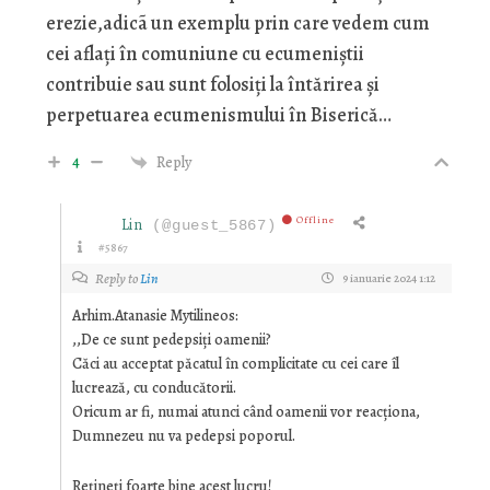
erezie,adicã un exemplu prin care vedem cum
cei aflați în comuniune cu ecumeniştii
contribuie sau sunt folosiți la întărirea şi
perpetuarea ecumenismului în Biserică…
4
Reply
Offline
Lin
(@guest_5867)
#5867
Reply to
Lin
9 ianuarie 2024 1:12
Arhim.Atanasie Mytilineos:
,,De ce sunt pedepsiți oamenii?
Căci au acceptat păcatul în complicitate cu cei care îl
lucrează, cu conducătorii.
Oricum ar fi, numai atunci când oamenii vor reacționa,
Dumnezeu nu va pedepsi poporul.
Rețineți foarte bine acest lucru!