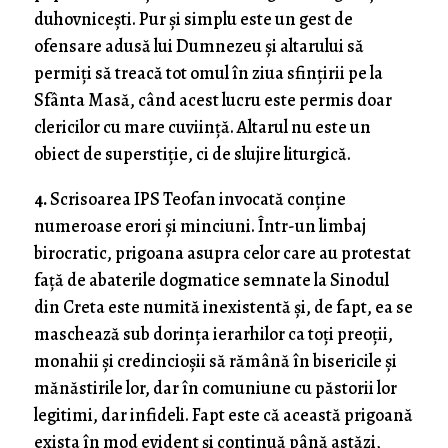
duhovnicești. Pur și simplu este un gest de
ofensare adusă lui Dumnezeu și altarului să
permiți să treacă tot omul în ziua sfințirii pe la
Sfânta Masă, când acest lucru este permis doar
clericilor cu mare cuviință. Altarul nu este un
obiect de superstiție, ci de slujire liturgică.
4.
Scrisoarea IPS Teofan invocată conține
numeroase erori și minciuni. Într-un limbaj
birocratic, prigoana asupra celor care au protestat
față de abaterile dogmatice semnate la Sinodul
din Creta este numită inexistentă și, de fapt, ea se
maschează sub dorința ierarhilor ca toți preoții,
monahii și credincioșii să rămână în bisericile și
mănăstirile lor, dar în comuniune cu păstorii lor
legitimi, dar infideli. Fapt este că această prigoană
exista în mod evident și continuă până astăzi,