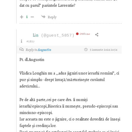
dat cu parul” parintele Lavrentie?
1
Reply
Offline
Lin
(@guest_5857)
#5857
Reply to
Augustin
5 ianuarie 2024 20:54
Pt. dl.Augustin
Vlădica Longhin nu a ,,adus jigniri unor ierarhi români”, ci
pur şi simplu- drept învață/mărturiseşte cuvântul
adevărului…
Pe de altă parte,cei pe care dvs. îi numiți
ierarhi/episcopi,Biserica îi numeşte, pseudo-episcopi sau
minciuno-episcopi.
Iar aceasta nu este o jignire, ci o realitate dovedită de înseşi
faptele şi credința lor.