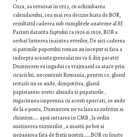
Cuza, sa revarsat in 1923, cu schimbarea
calendarului, cea mai rea decizie luata de BOR,
rezultatul caderea sub cumplitele anateme al Sf
Parinti datorita faptului ca 1926 si 1929, BOR a
serbat Invierea inaintea evreilor, De aici caderea
si patimile poporului roman au inceput si fara a
indrepta aceasta greseala( nu va fi din pacate)
Dumnezeu va ingadui ca vrajmasul sa atace prin
ciracii lui, necontenit Romania, pentru ca, glasul
iertarii nu se aude, dimpotriva, glasul
papistasesc eretic abunda si pupaturile ,
rugaciunea impreuna cu acesti spurcati, se aude
de la o posta, Dumnezeu ne va lasa sa suferim si
chinuim….. apoi intrarea in CMB , la ordin
sustinerea vaxxurilor , a mastii pe bot si
nepasarea fata de fratii nostrii……BOR cu foarte