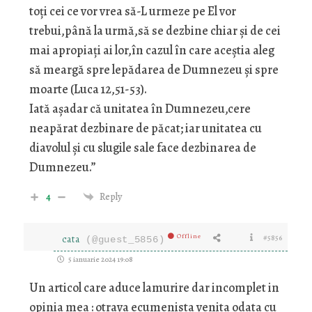
toți cei ce vor vrea să-L urmeze pe El vor
trebui,până la urmă,să se dezbine chiar şi de cei
mai apropiați ai lor,în cazul în care aceştia aleg
să meargă spre lepădarea de Dumnezeu şi spre
moarte (Luca 12,51-53).
Iată aşadar că unitatea în Dumnezeu,cere
neapărat dezbinare de păcat; iar unitatea cu
diavolul şi cu slugile sale face dezbinarea de
Dumnezeu.”
4
Reply
Offline
cata
#5856
(@guest_5856)
5 ianuarie 2024 19:08
Un articol care aduce lamurire dar incomplet in
opinia mea : otrava ecumenista venita odata cu