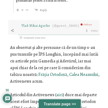
gramaticale pentru a fi luat in serios…
0
Reply
Offline
Vlad-Mihai Agache
(@guest_5860)
#5860
6 ianuarie 2024 19:13
Au observat şi alte persoane că de un timp s-au
pus tunurile pe ÎPS Longhin, începând mai întâi
cu articole prin G4media şi Adevărul, iar mai
apoi chiar de la cei pe care îi considerăm din
tabăra noastră:
Frăţia Ortodoxă
,
Calea Neamului
,
Activenews acum.
90
Articolul din Activenews (
aici
) duce mai departe
acest efort împotriva imaginii de reper ortodox
Translate page >>