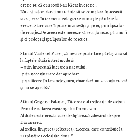
erezie pt. că episcopii i-au băgat în erezie…
Nu e vina lor, dar ei nu trebuie să se complacă în această
stare, care în termeni teologici se numeşte părtăşie la
erezie…Stare care îi poate învinovăți şi pe ei, prin lipsa lor
de reacție…De aceea este necesar să reacționeze, pt. a nu fi
şi ei pedepsiți (pt. lipsa lor de reacție)…
Sfântul Vasile cel Mare: ,,Cineva se poate face părtaş vinovat
la faptele altuia în trei moduri:
– prin împreună lucrare a păcatului;
-prin neconlucrare dar aprobare:
-prin tăcere în fața nelegiuirii, chiar dacă nu se conlucrează
şi nu se aprobă.”
Sfântul Grigorie Palama: ,,Tăcerea e al treilea tip de ateism.
Primul e nefarea existenței lui Dumnezeu.
Al doilea este erezia, care desfigurează adevărul despre
Dumnezeu.
Al treilea, liniştirea (relaxarea), tăcerea, care contribuie la
răspândirea celorlalte două .”