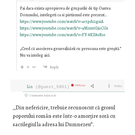
Pai daca exista apropierea de gruparile de tip Oastea
Domnului, intelegeti ca si pietismul este prezent…
https://www.youtube.com/watch?v=ac5pdz2gsiA
https://www.youtube.com/watch?v=4MzmvGjuCGs
https://www.youtube.com/watch?v=FY-8KZ8sR1o
„
Cred că asocierea generalizării cu persoana este greșită.”
Nu va inteleg aici.
0
Reply
Offline
Lin
#5851
(@guest_5851)
5 ianuarie 2024 11:15
,,Din nefericire, trebuie recunoscut că grosul
poporului român este într-o amorțire soră cu
sacrilegiul la adresa lui Dumnezeu”.