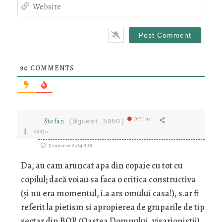
Webs
90
COMMENTS
Offline
Stefan
(@guest_5850)
#5850
5 ianuarie 2024 8:29
Da, au cam aruncat apa din copaie cu tot cu
copilul; dacă voiau sa faca o critica constructiva
(și nu era momentul, i.a ars omului casa!), s.ar fi
referit la pietism si apropierea de gruparile de tip
sectar din BOR (Oastea Domnului, visarionistii).