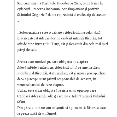
Sau cum afirmă Părintele Theodoros Zisis, cu referire la
episcopi: ,,tăcerea înseamnă consimțământ şi potrivit
Sfântului Grigorie Palama reprezintă al treilea tip de ateism
„.
,,Sobornicitatea este o calitate a Adevărului revelat, dată
Bisericii.Acest Adevăr devine evident întregii Biserici, tot
atât de bine întregului Trup, cât şi fiecăruia din cele mai mici
părți ale sale.
Acesta este motivul pt. care obligația de a apăra
Adevărul/(de a mărturisi Adevărul n.m.) revine fiecărui
membru al Bisericii, atât unui laic, cât şi unui episcop, chiar
dacă episcopii sunt primii responsabili de aceasta, în
virtutea harului de care dispun.
Un laic este chiar obligat să reziste unui episcop care
trădează Adevărul, (adică) care nu e fidel Tradiției Duhului
Sfânt.
Din păcate, noi ne-am obişnuit să spunem că Biserica este
reprezentată de un Sinod.