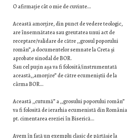
O afirmație cât o mie de cuvinte…
Această amorțire, din punct de vedere teologic,
are însemnătatea sau greutatea unui act de
receptare/validare de către ,,grosul poporului
român”,a documentelor semnate la Creta şi
aprobate sinodal de BOR.
Sau cel puțin aşa va fi folositã/instrumentată
această,,amorțire” de către ecumeniştii de la
cârma BOR…
Această ,,cutumă” a ,,grosului poporului român”
va fi folosită de ierarhia ecumenistă din România
pt. cimentarea ereziei în Biserică…
Avem în față un exemplu clasic de părtăşie la