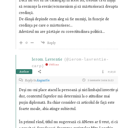
Dacă nu vor să fie catalogați în acest fel, trebuie ca ei înşişi
să renunțe la erezie/ecumenism şi să mărturiseacă dreapta
credință.
De dânşii depinde cum aleg să fie numiți, în funcție de
credința pe care o mărturisesc…
Adevărul nu are părtăşie cu corectitudinea politică…
0
Reply
Ierom. Lavrentie
(@ierom-lavrentie-
Offline
carp)
Author
#5858
Reply to
Augustin
5 ianuarie 2024 21:37
Deși nu-mi place atacul la persoană și nici limbajul invectiv și
dur, contextul faptelor mă determină la o atitudine mai
puțin diplomată. Ba chiar consider că articolul de față este
foarte moale, abia atinge subiectul.
În primul rând, titlul nu sugerează că ANews ar fi vrut, ci că