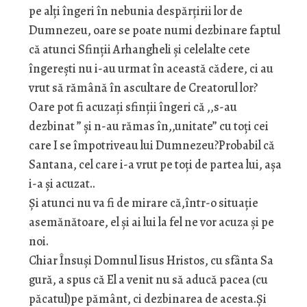
pe alți îngeri în nebunia despărțirii lor de
Dumnezeu, oare se poate numi dezbinare faptul
că atunci Sfinții Arhangheli şi celelalte cete
îngereşti nu i-au urmat în această cădere, ci au
vrut să rămână în ascultare de Creatorul lor?
Oare pot fi acuzați sfinții îngeri că ,,s-au
dezbinat ” şi n-au rămas în,,unitate” cu toți cei
care I se împotriveau lui Dumnezeu?Probabil că
Santana, cel care i-a vrut pe toți de partea lui, aşa
i-a şi acuzat..
Şi atunci nu va fi de mirare că,într-o situație
asemănătoare, el şi ai lui la fel ne vor acuza şi pe
noi.
Chiar Însuşi Domnul Iisus Hristos, cu sfânta Sa
gură, a spus că El a venit nu să aducă pacea (cu
păcatul)pe pământ, ci dezbinarea de acesta.Şi