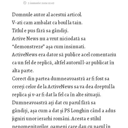
5 ianuarie 2024 12:03
Domnule autor al acestui articol.
V-ati cam ambalat ca boul la tain.
Titlul e pus fără sa gândiți.
Active News nu a vrut niciodată sa
“demonstreze” așa cum insinuati.
ActiveNews era dator să publice acel comentariu
ca un fel de replică, altfel autorul l-ar publicat în
alta parte.
Corect din partea dumneavoastră ar fi fost sa
cereți celor de la ActiveNews sa va dea dreptul la
replica și v-ar fi dat la fel ca în alte situații.
Dumneavoastră ați dat cu parul fără sa
gândiți, așa cum a dat și PS Longhin când a adus
jigniri unor ierarhi români. Acesta e stilul
nepomenitorilor, oameni care dau cu parul în