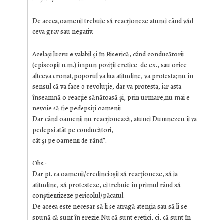
De aceea,oamenii trebuie să reacționeze atunci când văd
ceva grav sau negativ.
Acelaşi lucru e valabil şi în Biserică, când conducătorii
(episcopii n.m.) impun poziții eretice, de ex., sau orice
altceva eronat,poporul va lua atitudine, va protesta;nu în
sensul că va face o revoluție, dar va protesta, iar asta
înseamnă o reacție sănătoasă şi, prin urmare,nu mai e
nevoie să fie pedepsiți oamenii.
Dar când oamenii nu reacționează, atunci Dumnezeu îi va
pedepsi atât pe conducători,
cât şi pe oamenii de rând”.
Obs.:
Dar pt. ca oamenii/credincioşii să reacționeze, să ia
atitudine, să protesteze, ei trebuie în primul rând să
conştientizeze pericolul/păcatul.
De aceea este necesar să li se atragă atenția sau să li se
spună că sunt în erezie.Nu că sunt eretici, ci, că sunt în