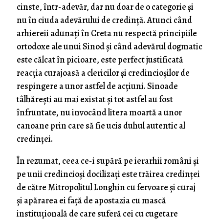
cinste, într-adevăr, dar nu doar de o categorie și
nu în ciuda adevărului de credință. Atunci când
arhiereii adunați în Creta nu respectă principiile
ortodoxe ale unui Sinod și când adevărul dogmatic
este călcat în picioare, este perfect justificată
reacția curajoasă a clericilor și credincioșilor de
respingere a unor astfel de acțiuni. Sinoade
tâlhărești au mai existat și tot astfel au fost
înfruntate, nu invocând litera moartă a unor
canoane prin care să fie ucis duhul autentic al
credinței.
În rezumat, ceea ce-i supără pe ierarhii români și
pe unii credincioși docilizați este trăirea credinței
de către Mitropolitul Longhin cu fervoare și curaj
și apărarea ei față de apostazia cu mască
instituțională de care suferă cei cu cugetare