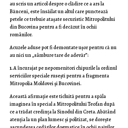
au scris un articol despre o clădire ce a ars la
Bănceni, este însăilat un altul care punctează
petele ce trebuie atașate securistic Mitropolitului
din Bucovina pentru a fi decăzut în ochii
românilor.
Acuzele aduse pot fi demontate ușor pentru că nu
au nici un „sâmbure tare de adevăr”:
1.
A încurajat pe nepomenitori chipurile la ordinul
serviciilor speciale rusești pentru a fragmenta
Mitropolia Moldovei și Bucovinei.
Această afirmație este ticluită pentru a spăla
imaginea în special a Mitropolitului Teofan după
ce a trădat credința la Sinodul din Creta. Abătând
atenția la un plan lumesc și politizat, se dorește
ascunderea cedărilor dogmatice în ochii naivilor.