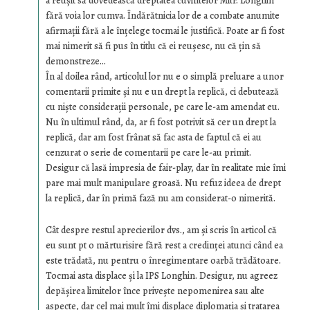
a reușit să dovedească dreptatea cuvintelor Mitr. Longhin
fără voia lor cumva. Îndărătnicia lor de a combate anumite
afirmații fără a le înțelege tocmai le justifică. Poate ar fi fost
mai nimerit să fi pus în titlu că ei reușesc, nu că țin să
demonstreze…
În al doilea rând, articolul lor nu e o simplă preluare a unor
comentarii primite și nu e un drept la replică, ci debutează
cu niște considerații personale, pe care le-am amendat eu.
Nu în ultimul rând, da, ar fi fost potrivit să cer un drept la
replică, dar am fost frânat să fac asta de faptul că ei au
cenzurat o serie de comentarii pe care le-au primit.
Desigur că lasă impresia de fair-play, dar în realitate mie îmi
pare mai mult manipulare groasă. Nu refuz ideea de drept
la replică, dar în primă fază nu am considerat-o nimerită.
Cât despre restul aprecierilor dvs., am și scris în articol că
eu sunt pt o mărturisire fără rest a credinței atunci când ea
este trădată, nu pentru o înregimentare oarbă trădătoare.
Tocmai asta displace și la IPS Longhin. Desigur, nu agreez
depășirea limitelor înce privește nepomenirea sau alte
aspecte, dar cel mai mult îmi displace diplomația și tratarea