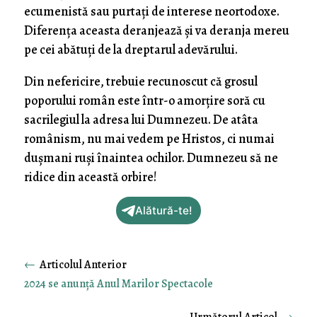
ecumenistă sau purtați de interese neortodoxe.
Diferența aceasta deranjează și va deranja mereu
pe cei abătuți de la dreptarul adevărului.
Din nefericire, trebuie recunoscut că grosul
poporului român este într-o amorțire soră cu
sacrilegiul la adresa lui Dumnezeu. De atâta
românism, nu mai vedem pe Hristos, ci numai
dușmani ruși înaintea ochilor. Dumnezeu să ne
ridice din această orbire!
Alătură-te!
←
2024 se anunţă Anul Marilor Spectacole