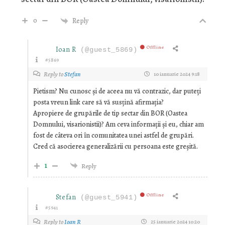
0
Reply
Offline
Ioan R
(@guest_5869)
#5869
Reply to
Stefan
10 ianuarie 2024 9:18
Pietism? Nu cunosc și de aceea nu vă contrazic, dar puteți
posta vreun link care să vă susțină afirmația?
Apropiere de grupările de tip sectar din BOR
(Oastea
Domnului, visarionistii)? Am ceva informații și eu, chiar am
fost de câteva ori în comunitatea unei astfel de grupări.
Cred că asocierea generalizării cu persoana este greșită.
1
Reply
Offline
Stefan
(@guest_5941)
#5941
Reply to
Ioan R
25 ianuarie 2024 10:20