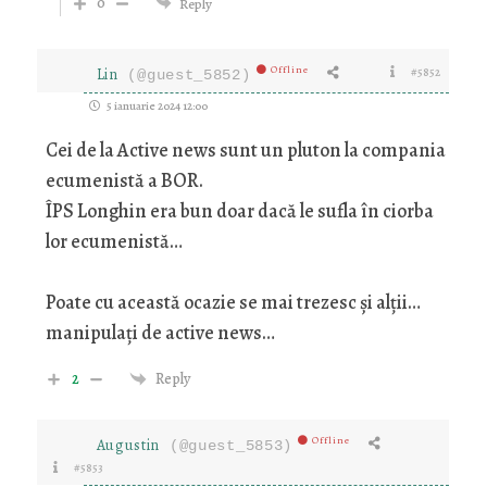
0
Reply
Offline
Lin
#5852
(@guest_5852)
5 ianuarie 2024 12:00
Cei de la Active news sunt un pluton la compania
ecumenistă a BOR.
ÎPS Longhin era bun doar dacă le sufla în ciorba
lor ecumenistă…
Poate cu această ocazie se mai trezesc şi alții…
manipulați de active news…
2
Reply
Offline
Augustin
(@guest_5853)
#5853