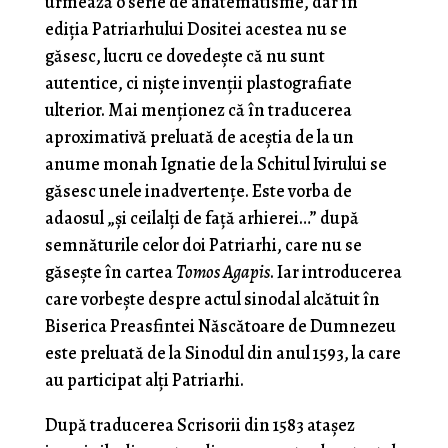
urmează o serie de anatematisme, dar în
ediția Patriarhului Dositei acestea nu se
găsesc, lucru ce dovedește că nu sunt
autentice, ci niște invenții plastografiate
ulterior. Mai menționez că în traducerea
aproximativă preluată de aceștia de la un
anume monah Ignatie de la Schitul Ivirului se
găsesc unele inadvertențe. Este vorba de
adaosul „și ceilalți de față arhierei…” după
semnăturile celor doi Patriarhi, care nu se
găsește în cartea
Tomos Agapis
. Iar introducerea
care vorbește despre actul sinodal alcătuit în
Biserica Preasfintei Născătoare de Dumnezeu
este preluată de la Sinodul din anul 1593, la care
au participat alți Patriarhi.
După traducerea Scrisorii din 1583 atașez