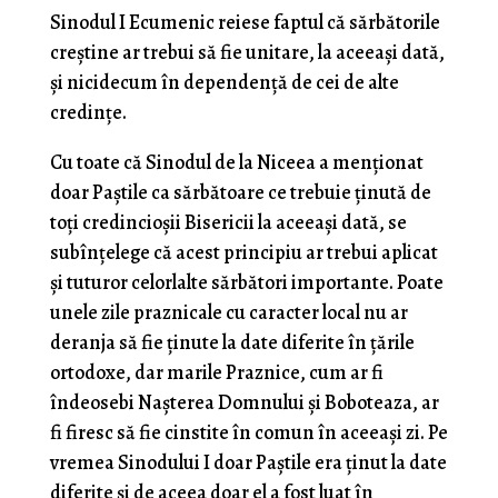
Sinodul I Ecumenic reiese faptul că sărbătorile
creștine ar trebui să fie unitare, la aceeași dată,
și nicidecum în dependență de cei de alte
credințe.
Cu toate că Sinodul de la Niceea a menționat
doar Paștile ca sărbătoare ce trebuie ținută de
toți credincioșii Bisericii la aceeași dată, se
subînțelege că acest principiu ar trebui aplicat
și tuturor celorlalte sărbători importante. Poate
unele zile praznicale cu caracter local nu ar
deranja să fie ținute la date diferite în țările
ortodoxe, dar marile Praznice, cum ar fi
îndeosebi Nașterea Domnului și Boboteaza, ar
fi firesc să fie cinstite în comun în aceeași zi. Pe
vremea Sinodului I doar Paștile era ținut la date
diferite și de aceea doar el a fost luat în