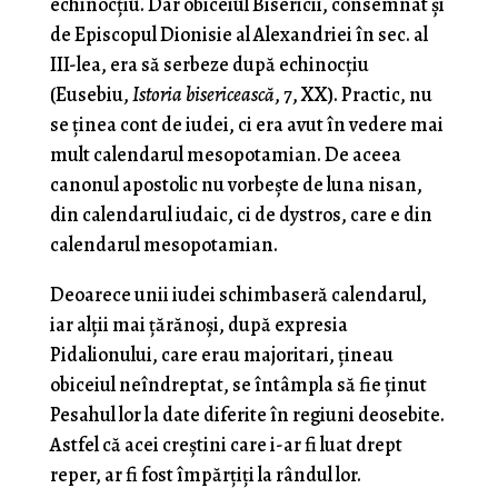
echinocțiu. Dar obiceiul Bisericii, consemnat și
de Episcopul Dionisie al Alexandriei în sec. al
III-lea, era să serbeze după echinocțiu
(Eusebiu,
Istoria bisericească
, 7, XX). Practic, nu
se ținea cont de iudei, ci era avut în vedere mai
mult calendarul mesopotamian. De aceea
canonul apostolic nu vorbește de luna nisan,
din calendarul iudaic, ci de dystros, care e din
calendarul mesopotamian.
Deoarece unii iudei schimbaseră calendarul,
iar alții mai țărănoși, după expresia
Pidalionului, care erau majoritari, țineau
obiceiul neîndreptat, se întâmpla să fie ținut
Pesahul lor la date diferite în regiuni deosebite.
Astfel că acei creștini care i-ar fi luat drept
reper, ar fi fost împărțiți la rândul lor.