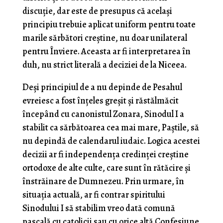
discuție, dar este de presupus că același
principiu trebuie aplicat uniform pentru toate
marile sărbători creștine, nu doar unilateral
pentru Înviere. Aceasta ar fi interpretarea în
duh, nu strict literală a deciziei de la Niceea.
Deși principiul de a nu depinde de Pesahul
evreiesc a fost înțeles greșit și răstălmăcit
începând cu canonistul Zonara, Sinodul I a
stabilit ca sărbătoarea cea mai mare, Paștile, să
nu depindă de calendarul iudaic. Logica acestei
decizii ar fi independența credinței creștine
ortodoxe de alte culte, care sunt în rătăcire și
înstrăinare de Dumnezeu. Prin urmare, în
situația actuală, ar fi contrar spiritului
Sinodului I să stabilim vreo dată comună
pascală cu catolicii sau cu orice altă Confesiune