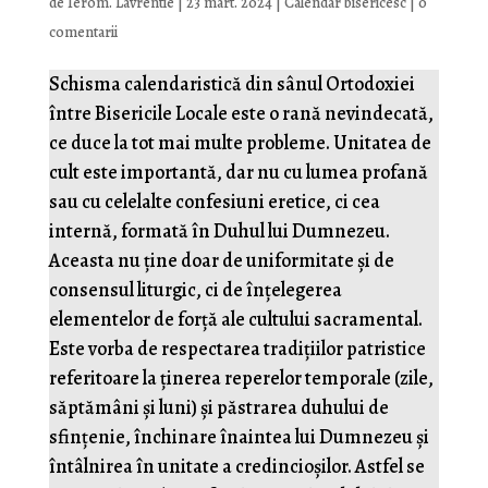
de
Ierom. Lavrentie
|
23 mart. 2024
|
Calendar bisericesc
|
0
comentarii
Schisma calendaristică din sânul Ortodoxiei
între Bisericile Locale este o rană nevindecată,
ce duce la tot mai multe probleme. Unitatea de
cult este importantă, dar nu cu lumea profană
sau cu celelalte confesiuni eretice, ci cea
internă, formată în Duhul lui Dumnezeu.
Aceasta nu ține doar de uniformitate și de
consensul liturgic, ci de înțelegerea
elementelor de forță ale cultului sacramental.
Este vorba de respectarea tradițiilor patristice
referitoare la ținerea reperelor temporale (zile,
săptămâni și luni) și păstrarea duhului de
sfințenie, închinare înaintea lui Dumnezeu și
întâlnirea în unitate a credincioșilor. Astfel se