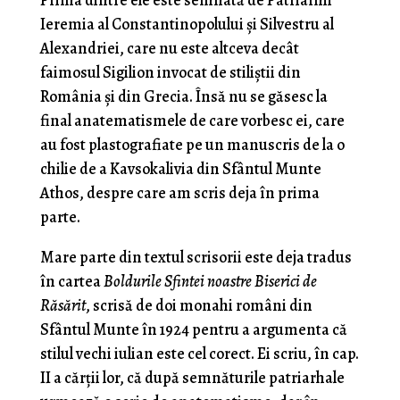
Prima dintre ele este semnată de Patriarhii
Ieremia al Constantinopolului și Silvestru al
Alexandriei, care nu este altceva decât
faimosul Sigilion invocat de stiliștii din
România și din Grecia. Însă nu se găsesc la
final anatematismele de care vorbesc ei, care
au fost plastografiate pe un manuscris de la o
chilie de a Kavsokalivia din Sfântul Munte
Athos, despre care am scris deja în prima
parte.
Mare parte din textul scrisorii este deja tradus
în cartea
Boldurile Sfintei noastre Biserici de
Răsărit
, scrisă de doi monahi români din
Sfântul Munte în 1924 pentru a argumenta că
stilul vechi iulian este cel corect. Ei scriu, în cap.
II a cărții lor, că după semnăturile patriarhale