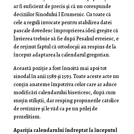
ar fi suficient de precis și că nu corespunde
deciziilor Sinodului I Ecumenic. Cu toate că
cele 4 reguli invocate pentru stabilirea datei
pascale dovedesc împroprierea ideii greșite că
Învierea trebuie să fie după Pesahul evreiesc, e
de reținut faptul că ortodocșii au respins de la
început adaptarea la calendarul gregorian.
Această poziție a fost înnoită mai apoi tot
sinodal în anii 1589 și 1593. Toate aceste acte nu
conțin anateme împotriva celor care ar aduce
modificări calendarului bisericesc, după cum
susțin stiliștii, dar resping propunerile catolice
de revizuire și le văd ca pe un prilej de
prozelitism.
Apariția calendarului îndreptat la începutul