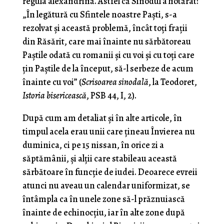
regula alexandrină. Astfel că Sinodul a hotărât:
„În legătură cu Sfintele noastre Paști, s-a
rezolvat și această problemă, încât toți frații
din Răsărit, care mai înainte nu sărbătoreau
Paștile odată cu romanii și cu voi și cu toți care
țin Paștile de la început, să-l serbeze de acum
înainte cu voi” (
Scrisoarea sinodală
, la Teodoret,
Istoria bisericească
, PSB 44, I, 2).
După cum am detaliat și în alte articole, în
timpul acela erau unii care țineau Învierea nu
duminica, ci pe 15 nissan, în orice zi a
săptămânii, și alții care stabileau această
sărbătoare în funcție de iudei. Deoarece evreii
atunci nu aveau un calendar uniformizat, se
întâmpla ca în unele zone să-l prăznuiască
înainte de echinocțiu, iar în alte zone după