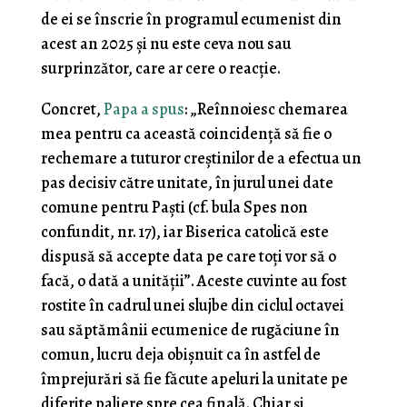
de ei se înscrie în programul ecumenist din
acest an 2025 și nu este ceva nou sau
surprinzător, care ar cere o reacție.
Concret,
Papa a spus
: „Reînnoiesc chemarea
mea pentru ca această coincidență să fie o
rechemare a tuturor creștinilor de a efectua un
pas decisiv către unitate, în jurul unei date
comune pentru Paști (cf. bula Spes non
confundit, nr. 17), iar Biserica catolică este
dispusă să accepte data pe care toți vor să o
facă, o dată a unității”. Aceste cuvinte au fost
rostite în cadrul unei slujbe din ciclul octavei
sau săptămânii ecumenice de rugăciune în
comun, lucru deja obișnuit ca în astfel de
împrejurări să fie făcute apeluri la unitate pe
diferite paliere spre cea finală. Chiar și