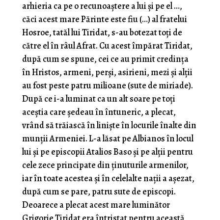
arhieria ca pe o recunoaștere a lui și pe el …,
căci acest mare Părinte este fiu (…) al fratelui
Hosroe, tatăl lui Tiridat, s-au botezat toți de
către el în râul Afrat. Cu acest împărat Tiridat,
după cum se spune, cei ce au primit credința
în Hristos, armeni, perși, asirieni, mezi și alții
au fost peste patru milioane (sute de miriade).
După ce i-a luminat ca un alt soare pe toți
aceștia care ședeau în întuneric, a plecat,
vrând să trăiască în liniște în locurile înalte din
munții Armeniei. L-a lăsat pe Albianos în locul
lui și pe episcopii Atalios Baso și pe alții pentru
cele zece principate din ținuturile armenilor,
iar în toate acestea și în celelalte nații a așezat,
după cum se pare, patru sute de episcopi.
Deoarece a plecat acest mare luminător
Grigorie Tiridat era întristat pentru această