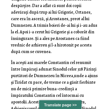
despărțire. Dar a aflat că sunt doi copii
adevărați după trup ai lui Grigorie, Ortanes,
care era în asceză, și Arostanes, preot al lui
Dumnezeu. A trimis boieri de-ai lui și i-au adus
la el. Apoi i-a cerut lui Grigorie și a coborât din
însingurare. Și a ales pe Arostanes ca fiind
vrednic de arhiereu și l-a hirotonit pe acesta
după cum se cuvenea.
În acești ani marele Constantin cel renumit
între împărați adunat Sinodul celor 318 Părinți
purtători de Dumnezeu în Niceea,unde a ajuns
și Tiridat cu pace, de vreme ce a găsit fierbinte
nu de mică primire buna-credință a
împăratului Constantin cel întocmai cu
apostolii. Acesta a trimis și pe Arostanes,
Translate page >>
Arhiepiscopul catolicos al Armeniei, la Sinodul