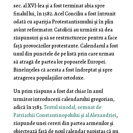
sec. al XVI-lea și a fost terminat abia spre
finalul lui, în 1582. Acel Conciliu a fost întrunit
odată cu apariția Protestantismului și în plin
avânt reformator. Catolicii au urmărit să dea
răspunsuri și să se restructureze pentru a face
față provocărilor protestante. Calendarul a fost
unul din punctele de pe listă prin care urmau
să atragă de partea lor popoarele Europei.
Bineînțeles că acesta a fost îndreptat și spre
atragerea populațiilor ortodoxe.
Un prim răspuns a fost dat chiar în anul
următor introducerii calendarului gregorian,
adică în 1583.
Textul sinodal, semnat de
Patriarhii Constantinopolului și al Alexandriei
,
răspunde unei cereri din partea armenilor și
obiectează față de noul calendar papistaș că nu