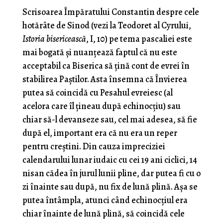
Scrisoarea Împăratului Constantin despre cele
hotărâte de Sinod (vezi la Teodoret al Cyrului,
Istoria bisericească
, I, 10) pe tema pascaliei este
mai bogată și nuanțează faptul că nu este
acceptabil ca Biserica să țină cont de evrei în
stabilirea Paștilor. Asta însemna că Învierea
putea să coincidă cu Pesahul evreiesc (al
acelora care îl țineau după echinocțiu) sau
chiar să-l devanseze sau, cel mai adesea, să fie
după el, important era că nu era un reper
pentru creștini. Din cauza impreciziei
calendarului lunar iudaic cu cei 19 ani ciclici, 14
nisan cădea în jurul lunii pline, dar putea fi cu o
zi înainte sau după, nu fix de lună plină. Așa se
putea întâmpla, atunci când echinocțiul era
chiar înainte de lună plină, să coincidă cele