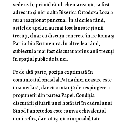
vedere. În primul rând, chemarea nu i-a fost
adresată și nici o altă Biserică Ortodoxă Locală
nu a reacționat punctual. În al doilea rând,
astfel de apeluri au mai fost lansate și anii
trecuți, chiar cu discuții concrete între Roma și
Patriarhia Ecumenică. În al treilea rând,
subiectul a mai fost discutat aprins anii trecuți
în spațiul public de la noi.
Pe de altă parte, poziția exprimată în
comunicatul oficial al Patriarhiei noastre este
una neclară, dar cu o nuanță de respingere a
propunerii din partea Papei. Condiția
discutării și luării unei hotărâri în cadrul unui
Sinod Panortodox este cumva echivalentul
unui refuz, dar totuși nu o imposibilitate.