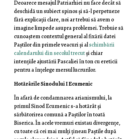
Deoarece mesajul Patriarhiei nu face decât să
deschidă un subiect spinos și să-l perpetueze
fără explicații clare, noi ar trebui să avem o
imagine limpede asupra problemei. Trebuie să
cunoaștem contextul general al fixării datei
Paștilor din primele veacuri și al
schimbării
calendarului din secolul trecut
și chiar
intențiile ajustării Pascaliei în ton cu ereticii
pentru a înțelege mersul lucrurilor.
Hotărârile Sinodului I Ecumenic
În afară de condamnarea arianismului, la
primul Sinod Ecumenic s-a hotărât și
sărbătorirea comună a Paștilor în toată
Biserica. În acele vremuri existau divergențe,
cu toate că cei mai mulți țineau Paștile după