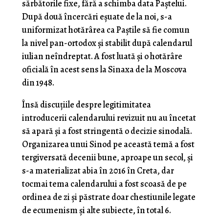
sărbătorile fixe, fără a schimba data Paștelui.
După două încercări eșuate de la noi, s-a
uniformizat hotărârea ca Paștile să fie comun
la nivel pan-ortodox și stabilit după calendarul
iulian neîndreptat. A fost luată și o hotărâre
oficială în acest sens la Sinaxa de la Moscova
din 1948.
Însă discuțiile despre legitimitatea
introducerii calendarului revizuit nu au încetat
să apară și a fost stringentă o decizie sinodală.
Organizarea unui Sinod pe această temă a fost
tergiversată decenii bune, aproape un secol, și
s-a materializat abia în 2016 în Creta, dar
tocmai tema calendarului a fost scoasă de pe
ordinea de zi și păstrate doar chestiunile legate
de ecumenism și alte subiecte, în total 6.