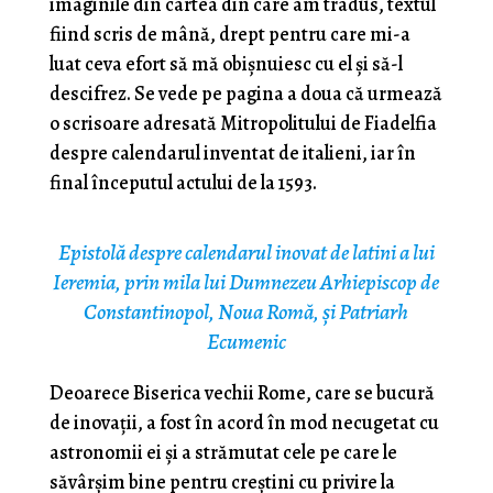
imaginile din cartea din care am tradus, textul
fiind scris de mână, drept pentru care mi-a
luat ceva efort să mă obișnuiesc cu el și să-l
descifrez. Se vede pe pagina a doua că urmează
o scrisoare adresată Mitropolitului de Fiadelfia
despre calendarul inventat de italieni, iar în
final începutul actului de la 1593.
Epistolă despre calendarul inovat de latini a lui
Ieremia, prin mila lui Dumnezeu Arhiepiscop de
Constantinopol, Noua Romă, și Patriarh
Ecumenic
Deoarece Biserica vechii Rome, care se bucură
de inovații, a fost în acord în mod necugetat cu
astronomii ei și a strămutat cele pe care le
săvârșim bine pentru creștini cu privire la