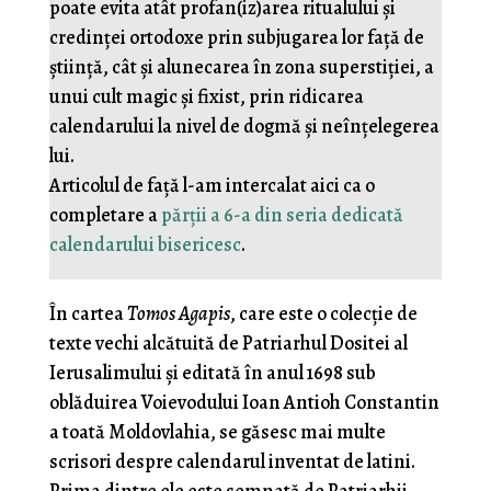
poate evita atât profan(iz)area ritualului și
credinței ortodoxe prin subjugarea lor față de
știință, cât și alunecarea în zona superstiției, a
unui cult magic și fixist, prin ridicarea
calendarului la nivel de dogmă și neînțelegerea
lui.
Articolul de față l-am intercalat aici ca o
completare a
părții a 6-a din seria dedicată
calendarului bisericesc
.
În cartea
Tomos Agapis
, care este o colecție de
texte vechi alcătuită de Patriarhul Dositei al
Ierusalimului și editată în anul 1698 sub
oblăduirea Voievodului Ioan Antioh Constantin
a toată Moldovlahia, se găsesc mai multe
scrisori despre calendarul inventat de latini.