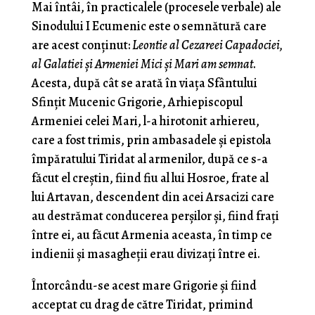
Mai întâi, în practicalele (procesele verbale) ale
Sinodului I Ecumenic este o semnătură care
are acest conținut:
Leontie al Cezareei Capadociei,
al Galatiei și Armeniei Mici și Mari am semnat
.
Acesta, după cât se arată în viața Sfântului
Sfințit Mucenic Grigorie, Arhiepiscopul
Armeniei celei Mari, l-a hirotonit arhiereu,
care a fost trimis, prin ambasadele și epistola
împăratului Tiridat al armenilor, după ce s-a
făcut el creștin, fiind fiu al lui Hosroe, frate al
lui Artavan, descendent din acei Arsacizi care
au destrămat conducerea perșilor și, fiind frați
între ei, au făcut Armenia aceasta, în timp ce
indienii și masagheții erau divizați între ei.
Întorcându-se acest mare Grigorie și fiind
acceptat cu drag de către Tiridat, primind