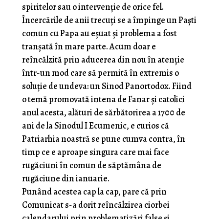
spiritelor sau o intervenție de orice fel.
Încercările de anii trecuți se a împinge un Paști
comun cu Papa au eșuat și problema a fost
tranșată în mare parte. Acum doar e
reîncălzită prin aducerea din nou în atenție
într-un mod care să permită în extremis o
soluție de undeva: un Sinod Panortodox. Fiind
o temă promovată intena de Fanar și catolici
anul acesta, alături de sărbătorirea a 1700 de
ani de la Sinodul I Ecumenic, e curios că
Patriarhia noastră se pune cumva contra, în
timp ce e aproape singura care mai face
rugăciuni în comun de săptămâna de
rugăciune din ianuarie.
Punând acestea cap la cap, pare că prin
Comunicat s-a dorit reîncălzirea ciorbei
calendarului prin problematizări false și