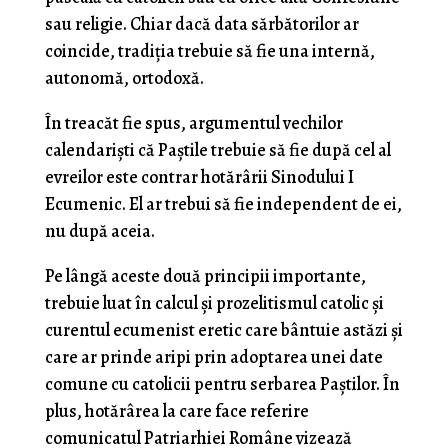
sau religie. Chiar dacă data sărbătorilor ar
coincide, tradiția trebuie să fie una internă,
autonomă, ortodoxă.
În treacăt fie spus, argumentul vechilor
calendariști că Paștile trebuie să fie după cel al
evreilor este contrar hotărârii Sinodului I
Ecumenic. El ar trebui să fie independent de ei,
nu după aceia.
Pe lângă aceste două principii importante,
trebuie luat în calcul și prozelitismul catolic și
curentul ecumenist eretic care bântuie astăzi și
care ar prinde aripi prin adoptarea unei date
comune cu catolicii pentru serbarea Paștilor. În
plus, hotărârea la care face referire
comunicatul Patriarhiei Române vizează