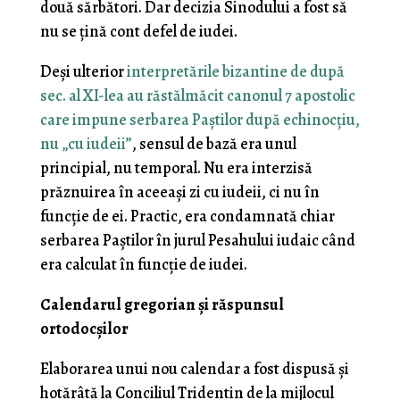
două sărbători. Dar decizia Sinodului a fost să
nu se țină cont defel de iudei.
Deși ulterior
interpretările bizantine de după
sec. al XI-lea au răstălmăcit canonul 7 apostolic
care impune serbarea Paștilor după echinocțiu,
nu „cu iudeii”
, sensul de bază era unul
principial, nu temporal. Nu era interzisă
prăznuirea în aceeași zi cu iudeii, ci nu în
funcție de ei. Practic, era condamnată chiar
serbarea Paștilor în jurul Pesahului iudaic când
era calculat în funcție de iudei.
Calendarul gregorian și răspunsul
ortodocșilor
Elaborarea unui nou calendar a fost dispusă și
hotărâtă la Conciliul Tridentin de la mijlocul