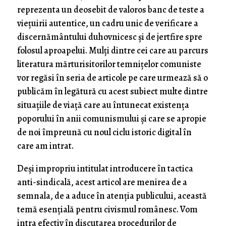
reprezenta un deosebit de valoros banc de teste a
vieţuirii autentice, un cadru unic de verificare a
discernământului duhovnicesc şi de jertfire spre
folosul aproapelui. Mulţi dintre cei care au parcurs
literatura mărturisitorilor temniţelor comuniste
vor regăsi în seria de articole pe care urmează să o
publicăm în legătură cu acest subiect multe dintre
situaţiile de viaţă care au întunecat existenţa
poporului în anii comunismului şi care se apropie
de noi împreună cu noul ciclu istoric digital în
care am intrat.
Deşi impropriu intitulat introducere în tactica
anti-sindicală, acest articol are menirea de a
semnala, de a aduce în atenţia publicului, această
temă esenţială pentru civismul românesc. Vom
intra efectiv în discutarea procedurilor de