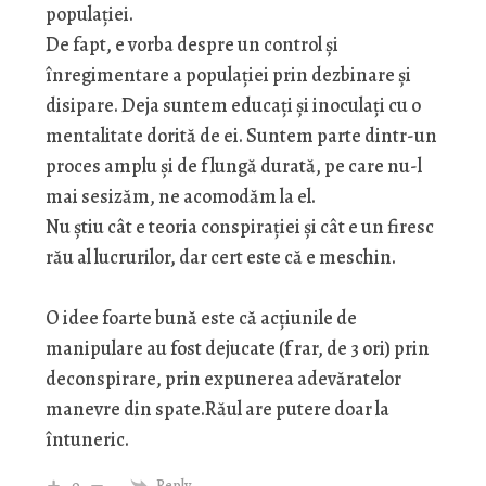
populației.
De fapt, e vorba despre un control și
înregimentare a populației prin dezbinare și
disipare. Deja suntem educați și inoculați cu o
mentalitate dorită de ei. Suntem parte dintr-un
proces amplu și de f lungă durată, pe care nu-l
mai sesizăm, ne acomodăm la el.
Nu știu cât e teoria conspirației și cât e un firesc
rău al lucrurilor, dar cert este că e meschin.
O idee foarte bună este că acțiunile de
manipulare au fost dejucate (f rar, de 3 ori) prin
deconspirare, prin expunerea adevăratelor
manevre din spate.Răul are putere doar la
întuneric.
0
Reply