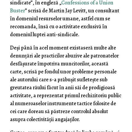
sindicate”, în engleză „
Confessions of a Union
Buster
” scrisă de Martin Jay Levitt, un consultant
în domeniul resurselor umane, astfel cum se
recomanda, însă cu o activitate exclusivă în
domeniul luptei anti-sindicale.
Deşi până în acel moment existaseră multe alte
denunţări ale practicilor abuzive ale patronatelor
desfăşurate împotriva muncitorilor, această
carte, scrisă pe fondul unor probleme personale
ale autorului care s-a prăbuşit sufleteşte sub
greutatea răului făcut în anii săi de prodigioasă
activitate, a reprezentat primul rechizitoriu public
al numeroaselor instrumente tactice folosite de
cei care doreau să păstreze controlul absolut
asupra colectivităţii angajaţilor.