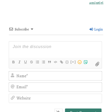
amintiri
Subscribe
Login
{}
[+]
Nam
Emai
Webs