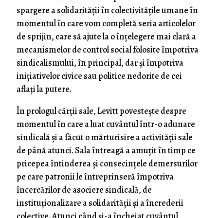
spargere a solidarităţii în colectivităţile umane în
momentul în care vom completă seria articolelor
de sprijin, care să ajute la o înţelegere mai clară a
mecanismelor de control social folosite împotriva
sindicalismului, în principal, dar şi împotriva
iniţiativelor civice sau politice nedorite de cei
aflaţi la putere.
În prologul cărţii sale, Levitt povesteşte despre
momentul în care a luat cuvântul într-o adunare
sindicală şi a făcut o mărturisire a activităţii sale
de până atunci. Sala întreagă a amuţit în timp ce
pricepea întinderea şi consecinţele demersurilor
pe care patronii le întreprinseră împotriva
încercărilor de asociere sindicală, de
instituţionalizare a solidarităţii şi a încrederii
colective. Atunci când şi-a încheiat cuvântul,