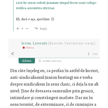
2019-hr-avem-roboti-jumatate-timpul-lucru-unei-colege-
verifica-acuratetea-18255141
Eh, dacă e așa, apoi bine. 😐
0
Reply
Ierom. Lavrentie
(@ierom-lavrentie-carp)
Offline
#163
Admin
30 iulie 2019 11:54
Din câte înțeleg eu, ca profan în astfel de lucruri,
anti-sindicalismul (union busting) nu e vorba
despre sindicalism în sens clasic, ci deja la un alt
nivel. Ține de dresarea oamenilor prin groază,
intimidare și constrângeri mafiote. Dar nu în
sens terorist, de exterminare, ci de cumințire a