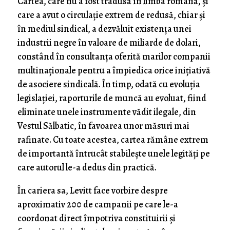
Cartea, care nu a fost tradusă în limba română, şi
care a avut o circulaţie extrem de redusă, chiar şi
în mediul sindical, a dezvăluit existenţa unei
industrii negre în valoare de miliarde de dolari,
constând în consultanţa oferită marilor companii
multinaţionale pentru a împiedica orice iniţiativă
de asociere sindicală. În timp, odată cu evoluţia
legislaţiei, raporturile de muncă au evoluat, fiind
eliminate unele instrumente vădit ilegale, din
Vestul Sălbatic, în favoarea unor măsuri mai
rafinate. Cu toate acestea, cartea rămâne extrem
de importantă întrucât stabileşte unele legităţi pe
care autorul le-a dedus din practică.
În cariera sa, Levitt face vorbire despre
aproximativ 200 de campanii pe care le-a
coordonat direct împotriva constituirii şi