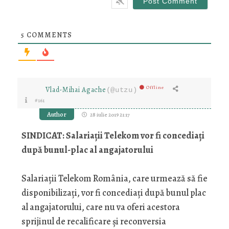
5
COMMENTS
Offline
Vlad-Mihai Agache
(@utzu)
#161
Author
28 iulie 2019 21:17
SINDICAT: Salariaţii Telekom vor fi concediaţi
după bunul-plac al angajatorului
Salariaţii Telekom România, care urmează să fie
disponibilizaţi, vor fi concediaţi după bunul plac
al angajatorului, care nu va oferi acestora
sprijinul de recalificare şi reconversia