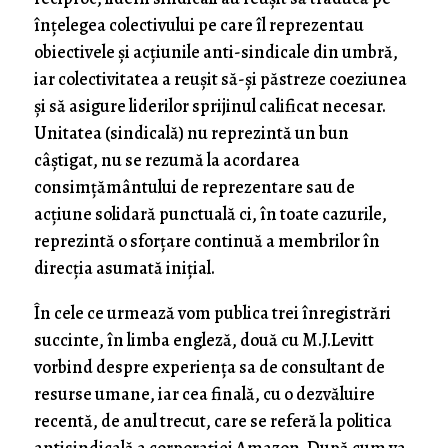
înţelegea colectivului pe care îl reprezentau
obiectivele şi acţiunile anti-sindicale din umbră,
iar colectivitatea a reuşit să-şi păstreze coeziunea
şi să asigure liderilor sprijinul calificat necesar.
Unitatea (sindicală) nu reprezintă un bun
câştigat, nu se rezumă la acordarea
consimţământului de reprezentare sau de
acţiune solidară punctuală ci, în toate cazurile,
reprezintă o sforţare continuă a membrilor în
direcţia asumată iniţial.
În cele ce urmează vom publica trei înregistrări
succinte, în limba engleză, două cu M.J.Levitt
vorbind despre experienţa sa de consultant de
resurse umane, iar cea finală, cu o dezvăluire
recentă, de anul trecut, care se referă la politica