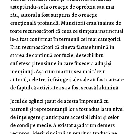
aşteptându-se la o reacţie de oprobriu sau mai
rău, autorul a fost surprins de o reacţie
emoţională profundă. Muncitorii erau înainte de
toate recunoscători că ceea ce simţeau instinctual
le-a fost confirmat în termenii cei mai categorici.
Erau recunoscători că cineva făcuse lumină în
starea de continuă confuzie, dezechilibru
sufletesc şi tensiune în care fuseseră aduşi şi
menţinuţi. Aşa cum mărturisea mai târziu
autorul, cele trei înfrângeri ale sale au fost cauzate
de faptul că activitatea sa a fost scoasă la lumină.
Jocul de oglinzi ţesut de acesta împreună cu
patronii şi reprezentanţii lor a fost adus la un nivel
de înţelegere şi anticipare accesibil chiar şi celor
de condiţie medie. A existat aşadar un demers
reciproc, liderii sindicali au reuşit să traducă pe