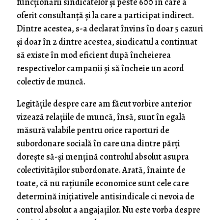
funcţionării sindicatelor şi peste 600 în care a
oferit consultanţă şi la care a participat indirect.
Dintre acestea, s-a declarat învins în doar 5 cazuri
şi doar în 2 dintre acestea, sindicatul a continuat
să existe în mod eficient după încheierea
respectivelor campanii şi să încheie un acord
colectiv de muncă.
Legităţile despre care am făcut vorbire anterior
vizează relaţiile de muncă, însă, sunt în egală
măsură valabile pentru orice raporturi de
subordonare socială în care una dintre părţi
doreşte să-şi menţină controlul absolut asupra
colectivităţilor subordonate. Arată, înainte de
toate, că nu raţiunile economice sunt cele care
determină iniţiativele antisindicale ci nevoia de
control absolut a angajaţilor. Nu este vorba despre