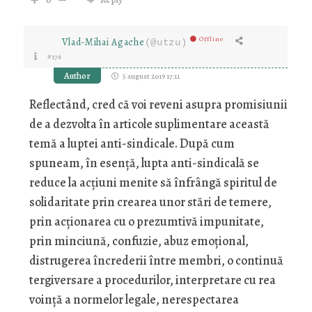
Offline
Vlad-Mihai Agache
(@utzu)
#176
Author
5 august 2019 17:11
Reflectând, cred că voi reveni asupra promisiunii
de a dezvolta în articole suplimentare această
temă a luptei anti-sindicale. După cum
spuneam, în esenţă, lupta anti-sindicală se
reduce la acţiuni menite să înfrângă spiritul de
solidaritate prin crearea unor stări de temere,
prin acţionarea cu o prezumtivă impunitate,
prin minciună, confuzie, abuz emoţional,
distrugerea încrederii între membri, o continuă
tergiversare a procedurilor, interpretare cu rea
voinţă a normelor legale, nerespectarea