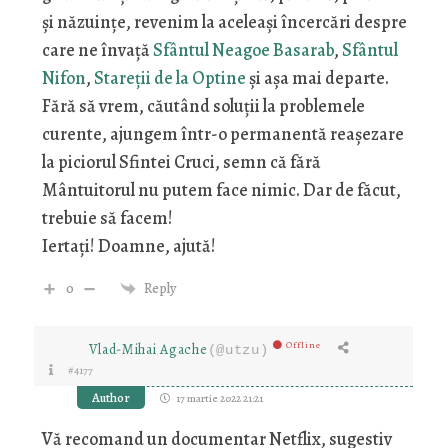
şi năzuinţe, revenim la aceleaşi încercări despre
care ne învaţă
Sfântul Neagoe Basarab
,
Sfântul
Nifon
,
Stareţii de la Optine
şi aşa mai departe.
Fără să vrem, căutând soluţii la problemele
curente, ajungem într-o permanentă reaşezare
la piciorul Sfintei Cruci, semn că fără
Mântuitorul nu putem face nimic. Dar de făcut,
trebuie să facem!
Iertaţi! Doamne, ajută!
0
Reply
Offline
Vlad-Mihai Agache
(@utzu)
#4177
Author
17 martie 2022 21:21
Vă recomand un documentar Netflix, sugestiv