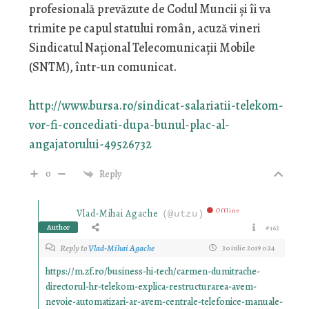
profesională prevăzute de Codul Muncii şi îi va
trimite pe capul statului român, acuză vineri
Sindicatul Naţional Telecomunicaţii Mobile
(SNTM), într-un comunicat.
http://www.bursa.ro/sindicat-salariatii-telekom-
vor-fi-concediati-dupa-bunul-plac-al-
angajatorului-49526732
0
Reply
Offline
Vlad-Mihai Agache
(@utzu)
Author
#162
Reply to
Vlad-Mihai Agache
30 iulie 2019 0:24
https://m.zf.ro/business-hi-tech/carmen-dumitrache-
directorul-hr-telekom-explica-restructurarea-avem-
nevoie-automatizari-ar-avem-centrale-telefonice-manuale-