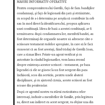
MĂSURI INFORMATIV-OPERATIVE
Pentru compromiterea lui Gavrilă, faţă de fam. bandiţilor
condamnaţi, şi faţă de legionarii din ţară şi străinătate,
cu scopul de a-i determina pe aceştia să contribuie în orb
sau în mod direct la identificarea lui, propun aplicarea
unei combinaţii. Ideea de bază a acestei combinaţii, ar fi
următoarea: după condamnarea lor, membrii bandei, au
fost determinaţi de organele noastre să adreseze câte o
scrisoare testament rudelor apropiate, în care să le facă
cunoscut că au fost arestaţi, fiind trădaţi de Gavrilă Ioan,
care a rămas liber. Printr-un agent verificat şi cu
autoritate în rândul legionarilor, vom lansa zvonul
despre existenţa acestor scrisori – testament, pe baza
legendei că ele se găsesc la un fost sergent din paza
închisorii, scos din serviciu, pentru unele abateri
disciplinare, şi cu ajutorul căruia, aceste scrisori au fost
scoase din penitenciar.
După ce agentul nostru va stârni curiozitatea celor
interesaţi, inclusiv a membrilor de familie, prin legătura
sa, direct sau indirect cu acest sergent, va obţine una din