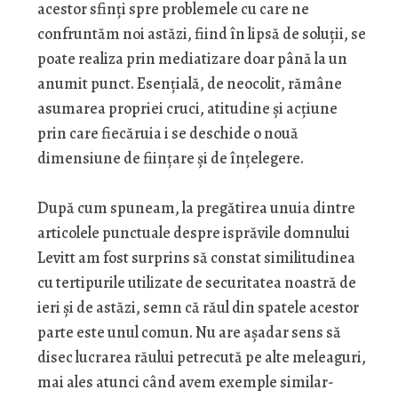
acestor sfinţi spre problemele cu care ne
confruntăm noi astăzi, fiind în lipsă de soluţii, se
poate realiza prin mediatizare doar până la un
anumit punct. Esenţială, de neocolit, rămâne
asumarea propriei cruci, atitudine şi acţiune
prin care fiecăruia i se deschide o nouă
dimensiune de fiinţare şi de înţelegere.
După cum spuneam, la pregătirea unuia dintre
articolele punctuale despre isprăvile domnului
Levitt am fost surprins să constat similitudinea
cu tertipurile utilizate de securitatea noastră de
ieri şi de astăzi, semn că răul din spatele acestor
parte este unul comun. Nu are aşadar sens să
disec lucrarea răului petrecută pe alte meleaguri,
mai ales atunci când avem exemple similar-