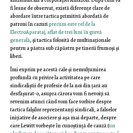
antisindicală a corporaţiei Amazon. După cum va
fi lesne de observat, există diferenţe clare de
abordare între tactica primitivă abordată de
patroni în cazuri
precum este cel de la
ElectroAparataj, aflat de trei luni în grevă
generală
, şi tactica folosită de multinaţionale
pentru a păstra sub căpăstru pe tinerii frumoşi şi
liberi.
Îmi exprim pe acestă cale şi nemulţumirea
profundă cu privire la activitatea pe care
sindicaliştii de profesie de la noi din ţară au
desfăşurat-o, asupra cărora vom fi nevoiţi să
revenim atunci când vom face vorbire despre
tactica falşilor reprezentanţi sindicali, a falselor
iniţiative de asociere şi aşa mai departe, despre
care Lewitt vorbeşte în cunoştinţă de cauză (
un