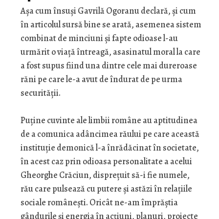
Aşa cum însuşi Gavrilă Ogoranu declară, şi cum
în articolul sursă bine se arată, asemenea sistem
combinat de minciuni şi fapte odioase l-au
urmărit o viaţă întreagă, asasinatul moral la care
a fost supus fiind una dintre cele mai dureroase
răni pe care le-a avut de îndurat de pe urma
securităţii.
Puţine cuvinte ale limbii române au aptitudinea
de a comunica adâncimea răului pe care această
instituţie demonică l-a înrădăcinat în societate,
în acest caz prin odioasa personalitate a acelui
Gheorghe Crăciun, dispreţuit să-i fie numele,
rău care pulsează cu putere şi astăzi în relaţiile
sociale româneşti. Oricât ne-am împrăştia
gândurile şi energia în acţiuni, planuri, proiecte