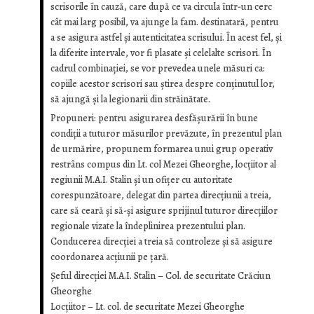
scrisorile în cauză, care după ce va circula într-un cerc
cât mai larg posibil, va ajunge la fam. destinatară, pentru
a se asigura astfel şi autenticitatea scrisului. În acest fel, şi
la diferite intervale, vor fi plasate şi celelalte scrisori. În
cadrul combinaţiei, se vor prevedea unele măsuri ca:
copiile acestor scrisori sau ştirea despre conţinutul lor,
să ajungă şi la legionarii din străinătate.
Propuneri: pentru asigurarea desfăşurării în bune
condiţii a tuturor măsurilor prevăzute, în prezentul plan
de urmărire, propunem formarea unui grup operativ
restrâns compus din Lt. col Mezei Gheorghe, locţiitor al
regiunii M.A.I. Stalin şi un ofiţer cu autoritate
corespunzătoare, delegat din partea direcţiunii a treia,
care să ceară şi să-şi asigure sprijinul tuturor direcţiilor
regionale vizate la îndeplinirea prezentului plan.
Conducerea direcţiei a treia să controleze şi să asigure
coordonarea acţiunii pe ţară.
Şeful direcţiei M.A.I. Stalin – Col. de securitate Crăciun
Gheorghe
Locţiitor – Lt. col. de securitate Mezei Gheorghe