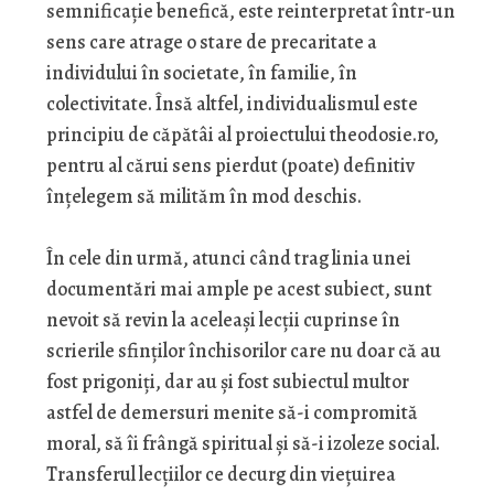
semnificaţie benefică, este reinterpretat într-un
sens care atrage o stare de precaritate a
individului în societate, în familie, în
colectivitate. Însă altfel, individualismul este
principiu de căpătâi al proiectului theodosie.ro,
pentru al cărui sens pierdut (poate) definitiv
înţelegem să milităm în mod deschis.
În cele din urmă, atunci când trag linia unei
documentări mai ample pe acest subiect, sunt
nevoit să revin la aceleaşi lecţii cuprinse în
scrierile sfinţilor închisorilor care nu doar că au
fost prigoniţi, dar au şi fost subiectul multor
astfel de demersuri menite să-i compromită
moral, să îi frângă spiritual şi să-i izoleze social.
Transferul lecţiilor ce decurg din vieţuirea