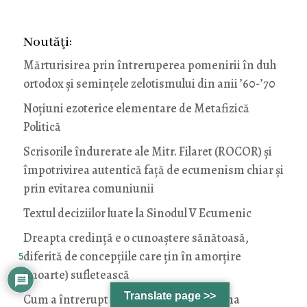
Noutăţi:
Mărturisirea prin întreruperea pomenirii în duh
ortodox și semințele zelotismului din anii ’60-’70
Noţiuni ezoterice elementare de Metafizică
Politică
Scrisorile îndurerate ale Mitr. Filaret (ROCOR) și
împotrivirea autentică față de ecumenism chiar și
prin evitarea comuniunii
Textul deciziilor luate la Sinodul V Ecumenic
Dreapta credință e o cunoaștere sănătoasă,
diferită de concepțiile care țin în amorțire
5
(moarte) sufletească
Translate page >>
Cum a întrerupt Mitr. Augustin de Florina