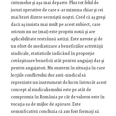
cutumelor şi aşa mai departe. Plus tot felul de
jocuri operative de care s-ar minuna chiar şi cei
mai bravi dintre securiştii noştri. Cred că aş greşi
dacă aş insista mai mult pe acest subiect, care
oricum nu ne (mai) este propriu nouă şi are
aplicabilitate restrânsă astăzi. Este nevoie şi de
un efort de mediatizare a beneficiilor activităţii
sindicale, statisticile indicând în proporţie
covârşitoare beneficii atât pentru angajaţi dar şi
pentru angajatori. Nu suntem în situaţia în care
lecţiile conflictului dur anti-sindical să
reprezinte un instrument de lucru întrucât acest
concept al sindicalismului este pe atât de
compromis în România pe cât de valoros este în
vocaţia sa de mijloc de apărare. Este
semnificativă concluzia că am fost formaţi să