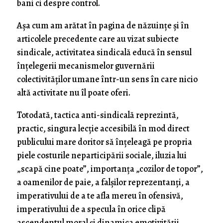
bani ci despre control.
Aşa cum am arătat în pagina de năzuinţe şi în
articolele precedente care au vizat subiecte
sindicale, activitatea sindicală educă în sensul
înţelegerii mecanismelor guvernării
colectivităţilor umane într-un sens în care nicio
altă activitate nu îl poate oferi.
Totodată, tactica anti-sindicală reprezintă,
practic, singura lecţie accesibilă în mod direct
publicului mare doritor să înţeleagă pe propria
piele costurile neparticipării sociale, iluzia lui
„scapă cine poate”, importanţa „cozilor de topor”,
a oamenilor de paie, a falşilor reprezentanţi, a
imperativului de a te afla mereu în ofensivă,
imperativului de a specula în orice clipă
ascendentul moral şi dinamica emotivităţii