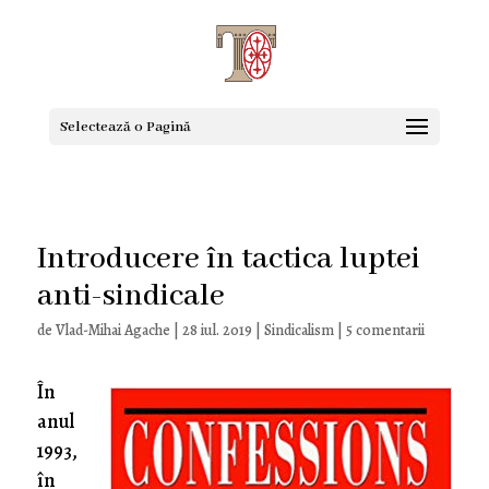
Selectează o Pagină
Introducere în tactica luptei
anti-sindicale
de
Vlad-Mihai Agache
|
28 iul. 2019
|
Sindicalism
|
5 comentarii
În
anul
1993,
în