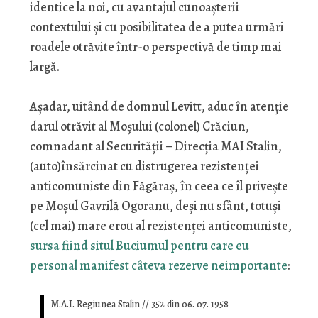
identice la noi, cu avantajul cunoaşterii
contextului şi cu posibilitatea de a putea urmări
roadele otrăvite într-o perspectivă de timp mai
largă.
Aşadar, uitând de domnul Levitt, aduc în atenţie
darul otrăvit al Moşului (colonel) Crăciun,
comnadant al Securităţii – Direcţia MAI Stalin,
(auto)însărcinat cu distrugerea rezistenţei
anticomuniste din Făgăraş, în ceea ce îl priveşte
pe Moşul Gavrilă Ogoranu, deşi nu sfânt, totuşi
(cel mai) mare erou al rezistenţei anticomuniste,
sursa fiind situl Buciumul pentru care eu
personal manifest câteva rezerve neimportante
:
M.A.I. Regiunea Stalin // 352 din 06. 07. 1958