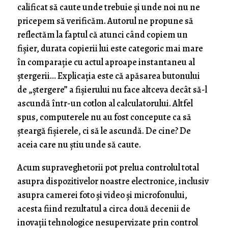
calificat să caute unde trebuie și unde noi nu ne
pricepem să verificăm. Autorul ne propune să
reflectăm la faptul că atunci când copiem un
fișier, durata copierii lui este categoric mai mare
în comparație cu actul aproape instantaneu al
ștergerii… Explicația este că apăsarea butonului
de „ștergere” a fișierului nu face altceva decât să-l
ascundă într-un cotlon al calculatorului. Altfel
spus, computerele nu au fost concepute ca să
șteargă fișierele, ci să le ascundă. De cine? De
aceia care nu știu unde să caute.
Acum supraveghetorii pot prelua controlul total
asupra dispozitivelor noastre electronice, inclusiv
asupra camerei foto și video și microfonului,
acesta fiind rezultatul a circa două decenii de
inovații tehnologice nesupervizate prin control