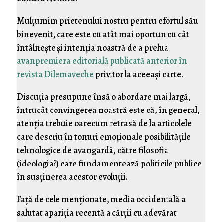
Mulţumim prietenului nostru pentru efortul său
binevenit, care este cu atât mai oportun cu cât
întâlneşte şi intenţia noastră de a prelua
avanpremiera editorială publicată anterior în
revista Dilemaveche
privitor la aceeaşi carte.
Discuţia presupune însă o abordare mai largă,
întrucât convingerea noastră este că, în general,
atenţia trebuie oarecum retrasă de la articolele
care descriu în tonuri emoţionale posibilităţile
tehnologice de avangardă, către filosofia
(ideologia?) care fundamentează politicile publice
în susţinerea acestor evoluţii.
Faţă de cele menţionate, media occidentală a
salutat apariţia recentă a cărţii cu adevărat