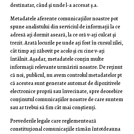
destinatar, când și unde l-a accesat ș.a.
Metadatele aferente comunicațiilor noastre pot
spune analistului din serviciul de informații la ce
adresă ați dormit aseară, la ce oră v-ați culcat și
trezit. Arată locurile pe unde ați fost în cursul zilei,
cât timp ați zăbovit pe acolo și cu cine v-ați
întâlnit. Așadar, metadatele conțin multe
informații relevante urmăririi noastre. De reținut
că noi, publicul, nu avem controlul metadatelor pt
că acestea sunt generate automat de dipozitivele
electronice proprii sau învecinate, spre deosebire
conținutul comunicațiilor noastre de care suntem
sau ar trebui să fim cât mai conștienți.
Prevederile legale care reglementează
constituțional comunicațiile rămân întotdeauna