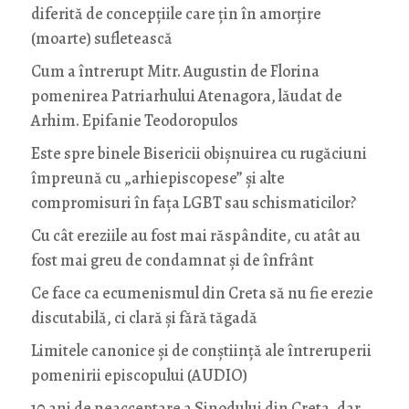
diferită de concepțiile care țin în amorțire
(moarte) sufletească
Cum a întrerupt Mitr. Augustin de Florina
pomenirea Patriarhului Atenagora, lăudat de
Arhim. Epifanie Teodoropulos
Este spre binele Bisericii obișnuirea cu rugăciuni
împreună cu „arhiepiscopese” și alte
compromisuri în fața LGBT sau schismaticilor?
Cu cât ereziile au fost mai răspândite, cu atât au
fost mai greu de condamnat și de înfrânt
Ce face ca ecumenismul din Creta să nu fie erezie
discutabilă, ci clară și fără tăgadă
Limitele canonice și de conștiință ale întreruperii
pomenirii episcopului (AUDIO)
10 ani de neacceptare a Sinodului din Creta, dar