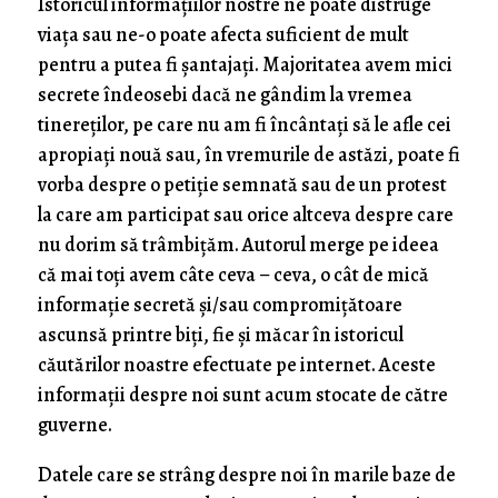
Istoricul informațiilor nostre ne poate distruge
viața sau ne-o poate afecta suficient de mult
pentru a putea fi șantajați. Majoritatea avem mici
secrete îndeosebi dacă ne gândim la vremea
tinereților, pe care nu am fi încântați să le afle cei
apropiați nouă sau, în vremurile de astăzi, poate fi
vorba despre o petiție semnată sau de un protest
la care am participat sau orice altceva despre care
nu dorim să trâmbițăm. Autorul merge pe ideea
că mai toți avem câte ceva – ceva, o cât de mică
informație secretă și/sau compromițătoare
ascunsă printre biți, fie și măcar în istoricul
căutărilor noastre efectuate pe internet. Aceste
informații despre noi sunt acum stocate de către
guverne.
Datele care se strâng despre noi în marile baze de