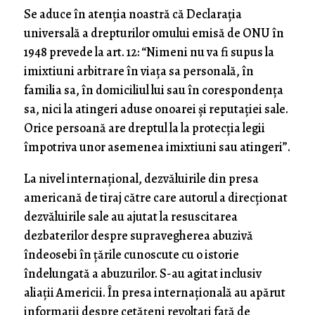
Se aduce în atenția noastră că Declarația
universală a drepturilor omului emisă de ONU în
1948 prevede la art. 12: “Nimeni nu va fi supus la
imixtiuni arbitrare în viața sa personală, în
familia sa, în domiciliul lui sau în corespondența
sa, nici la atingeri aduse onoarei și reputației sale.
Orice persoană are dreptul la la protecția legii
împotriva unor asemenea imixtiuni sau atingeri”.
La nivel internațional, dezvăluirile din presa
americană de tiraj către care autorul a direcționat
dezvăluirile sale au ajutat la resuscitarea
dezbaterilor despre supravegherea abuzivă
îndeosebi în țările cunoscute cu o istorie
îndelungată a abuzurilor. S-au agitat inclusiv
aliații Americii. În presa internațională au apărut
informații despre cetățeni revoltați față de