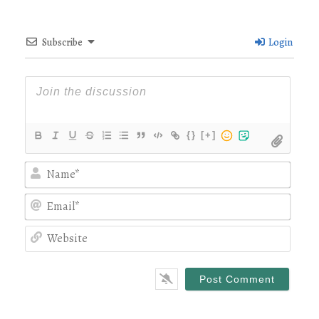
Subscribe
Login
{}
[+]
Nam
Emai
Webs