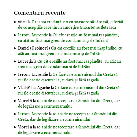
Comentarii recente
viscu
la
Dreapta credință e o cunoaștere sănătoasă, diferită
de concepțiile care țin în amorțire (moarte) sufletească
Ierom. Lavrentie
la
Cu cât ereziile au fost mai răspândite,
cu atât au fost mai greu de condamnat și de înfrânt
Daniela Proinov
la
Cu cât ereziile au fost mai răspândite, cu
atât au fost mai greu de condamnat și de înfrânt
Lucreția
la
Cu cât ereziile au fost mai răspândite, cu atât au
fost mai greu de condamnat și de înfrânt
Ierom. Lavrentie
la
Ce face ca ecumenismul din Creta să
nu fie erezie discutabilă, ci clară și fără tăgadă
Vlad-Mihai Agache
la
Ce face ca ecumenismul din Creta să
nu fie erezie discutabilă, ci clară și fără tăgadă
Viorel A
la
10 ani de neacceptare a Sinodului din Creta, dar
de legalizare a ecumenismului
Ierom. Lavrentie
la
10 ani de neacceptare a Sinodului din
Creta, dar de legalizare a ecumenismului
Viorel A
la
10 ani de neacceptare a Sinodului din Creta, dar
de legalizare a ecumenismului