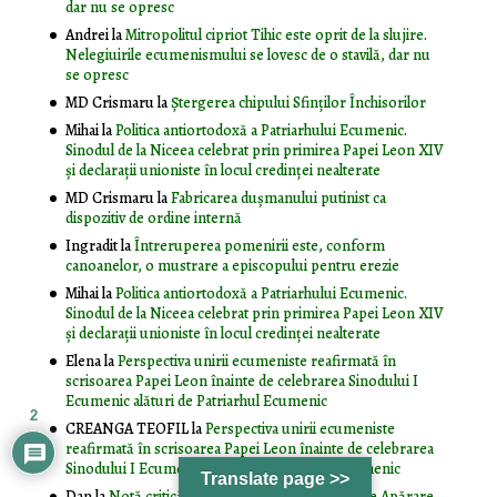
dar nu se opresc
Andrei
la
Mitropolitul cipriot Tihic este oprit de la slujire.
Nelegiuirile ecumenismului se lovesc de o stavilă, dar nu
se opresc
MD Crismaru
la
Ştergerea chipului Sfinţilor Închisorilor
Mihai
la
Politica antiortodoxă a Patriarhului Ecumenic.
Sinodul de la Niceea celebrat prin primirea Papei Leon XIV
și declarații unioniste în locul credinței nealterate
MD Crismaru
la
Fabricarea dușmanului putinist ca
dispozitiv de ordine internă
Ingradit
la
Întreruperea pomenirii este, conform
canoanelor, o mustrare a episcopului pentru erezie
Mihai
la
Politica antiortodoxă a Patriarhului Ecumenic.
Sinodul de la Niceea celebrat prin primirea Papei Leon XIV
și declarații unioniste în locul credinței nealterate
Elena
la
Perspectiva unirii ecumeniste reafirmată în
scrisoarea Papei Leon înainte de celebrarea Sinodului I
Ecumenic alături de Patriarhul Ecumenic
2
CREANGA TEOFIL
la
Perspectiva unirii ecumeniste
reafirmată în scrisoarea Papei Leon înainte de celebrarea
Sinodului I Ecumenic alături de Patriarhul Ecumenic
Translate page >>
Dan
la
Notă critică faţă de Strategia Naţională de Apărare