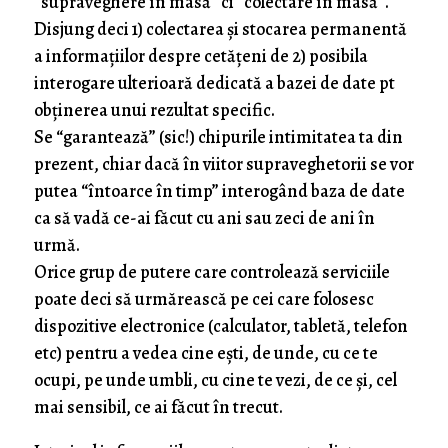
“supraveghere în masă” ci “colectare în masă”.
Disjung deci 1) colectarea și stocarea permanentă
a informațiilor despre cetățeni de 2) posibila
interogare ulterioară dedicată a bazei de date pt
obținerea unui rezultat specific.
Se “garantează” (sic!) chipurile intimitatea ta din
prezent, chiar dacă în viitor supraveghetorii se vor
putea “întoarce în timp” interogând baza de date
ca să vadă ce-ai făcut cu ani sau zeci de ani în
urmă.
Orice grup de putere care controlează serviciile
poate deci să urmărească pe cei care folosesc
dispozitive electronice (calculator, tabletă, telefon
etc) pentru a vedea cine ești, de unde, cu ce te
ocupi, pe unde umbli, cu cine te vezi, de ce și, cel
mai sensibil, ce ai făcut în trecut.