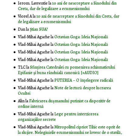
Ierom. Lavrentie
la
10 ani de neacceptare a Sinodului din
Creta, dar de legalizare a ecumenismului
Viorel A
la
10 ani de neacceptare a Sinodului din Creta, dar
de legalizare a ecumenismului
Dan
la
Știau SUA?
Vlad-Mihai Agache
la
Octavian Goga: Ideia Naţională
Vlad-Mihai Agache
la
Octavian Goga: Ideia Naţională
Vlad-Mihai Agache
la
Octavian Goga: Ideia Naţională
Vlad-Mihai Agache
la
Octavian Goga: Ideia Naţională
TLC
la
Sfințirea Catedralei cu pomenirea schismaticului
Epifanie și buna rânduială canonică [+AUDIO]
Vlad-Mihai Agache
la
PUTEREA – O înţelegere radicală
Vlad-Mihai Agache
la
Note de lectură despre lucrarea
Ocultei
Alin
la
Fabricarea dușmanului putinist ca dispozitiv de
ordine internă
Vlad-Mihai Agache
la
Lege pentru interzicerea
organizaţiilor secrete
Vlad-Mihai Agache
la
Mitropolitul cipriot Tihic este oprit de
la slujire. Nelegiuirile ecumenismului se lovesc de o stavilă,