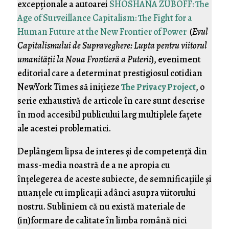
excepţionale a autoarei
SHOSHANA ZUBOFF: The
Age of Surveillance Capitalism: The Fight for a
Human Future at the New Frontier of Power
(
Evul
Capitalismului de Supraveghere: Lupta pentru viitorul
umanităţii la Noua Frontieră a Puterii
), eveniment
editorial care a determinat prestigiosul cotidian
NewYork Times să iniţieze
The Privacy Project
, o
serie exhaustivă de articole în care sunt descrise
în mod accesibil publicului larg multiplele faţete
ale acestei problematici.
Deplângem lipsa de interes şi de competenţă din
mass-media noastră de a ne apropia cu
înţelegerea de aceste subiecte, de semnificaţiile şi
nuanţele cu implicaţii adânci asupra viitorului
nostru. Subliniem că nu există materiale de
(in)formare de calitate în limba română nici