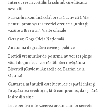
Interzicerea avortului la schimb cu educaţia
sexuală
Patriarhia Română colaborează activ cu CMB
pentru promovarea teoriei eretice a „unității
văzute a Bisericii”. Vizite oficiale
Octavian Goga: Ideia Naţională
Anatomia degradării civice și politice
Ereticii vremurilor de pe urmă nu vor respinge
vădit dogmele, ci vor răstălmăci învățătura
Bisericii (Cuviosul Anatolie cel Bătrân de la
Optina)
Căutarea mântuirii este lucrul de căpătâi chiar și
în apărarea credinței, fără compromis, dar și fără
ieșire din sine
Lege pentru interzicerea organizaţiilor secrete