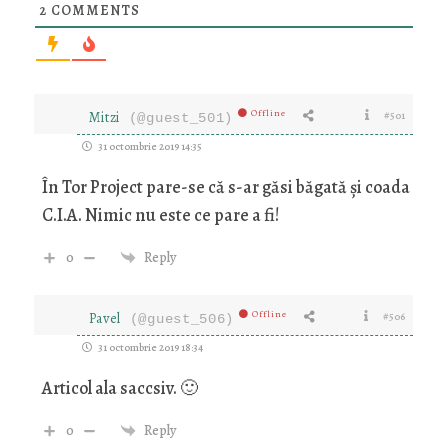
2
COMMENTS
Offline
Mitzi
#501
(@guest_501)
31 octombrie 2019 14:35
În Tor Project pare-se că s-ar găsi băgată și coada
C.I.A. Nimic nu este ce pare a fi!
0
Reply
Offline
Pavel
#506
(@guest_506)
31 octombrie 2019 18:34
Articol ala saccsiv. 🙂
0
Reply