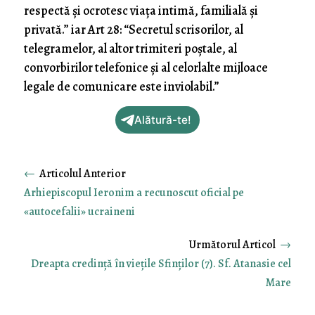
respectă şi ocrotesc viaţa intimă, familială şi
privată.” iar Art 28: “Secretul scrisorilor, al
telegramelor, al altor trimiteri poştale, al
convorbirilor telefonice şi al celorlalte mijloace
legale de comunicare este inviolabil.”
Alătură-te!
←
Arhiepiscopul Ieronim a recunoscut oficial pe
«autocefalii» ucraineni
→
Dreapta credință în viețile Sfinților (7). Sf. Atanasie cel
Mare