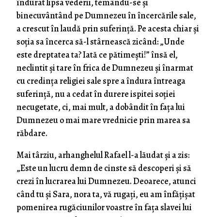
îndurat lipsa vederii, temându-se şi
binecuvântând pe Dumnezeu în încercările sale,
a crescut în laudă prin suferinţă. Pe acesta chiar şi
soţia sa încerca să-l stârnească zicând: „Unde
este dreptatea ta? Iată ce pătimeşti!” însă el,
neclintit şi tare în frica de Dumnezeu şi înarmat
cu credinţa religiei sale spre a îndura întreaga
suferinţă, nu a cedat în durere ispitei soţiei
necugetate, ci, mai mult, a dobândit în faţa lui
Dumnezeu o mai mare vrednicie prin marea sa
răbdare.
Mai târziu, arhanghelul Rafael l-a lăudat şi a zis:
„Este un lucru demn de cinste să descoperi şi să
crezi în lucrarea lui Dumnezeu. Deoarece, atunci
când tu şi Sara, nora ta, vă rugaţi, eu am înfăţişat
pomenirea rugăciunilor voastre în faţa slavei lui