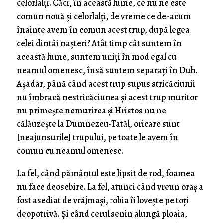
celorlalţi. Căci, în această lume, ce nu ne este
comun nouă şi celorlalţi, de vreme ce de-acum
înainte avem în comun acest trup, după legea
celei dintâi naşteri? Atât timp cât suntem în
această lume, suntem uniţi în mod egal cu
neamul omenesc, însă suntem separaţi în Duh.
Aşadar, până când acest trup supus stricăciunii
nu îmbracă nestricăciunea şi acest trup muritor
nu primeşte nemurirea şi Hristos nu ne
călăuzeşte la Dumnezeu-Tatăl, oricare sunt
[neajunsurile] trupului, pe toate le avem în
comun cu neamul omenesc.
La fel, când pământul este lipsit de rod, foamea
nu face deosebire. La fel, atunci când vreun oraş a
fost asediat de vrăjmaşi, robia îi loveşte pe toţi
deopotrivă. Şi când cerul senin alungă ploaia,