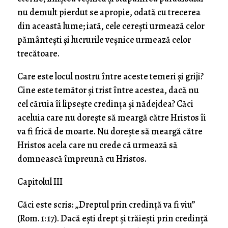
nu demult pierdut se apropie, odată cu trecerea
din această lume; iată, cele cereşti urmează celor
pământeşti şi lucrurile veşnice urmează celor
trecătoare.
Care este locul nostru între aceste temeri şi griji?
Cine este temător şi trist între acestea, dacă nu
cel căruia îi lipseşte credinţa şi nădejdea? Căci
aceluia care nu doreşte să meargă către Hristos îi
va fi frică de moarte. Nu doreşte să meargă către
Hristos acela care nu crede că urmează să
domnească împreună cu Hristos.
Capitolul III
Căci este scris: „Dreptul prin credinţă va fi viu”
(Rom. 1: 17). Dacă eşti drept şi trăieşti prin credinţă