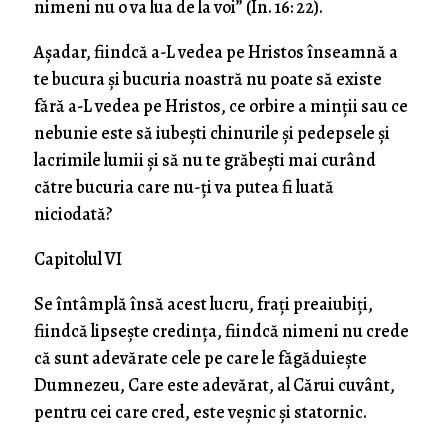
nimeni nu o va lua de la voi” (In. 16: 22).
Aşadar, fiindcă a-L vedea pe Hristos înseamnă a
te bucura şi bucuria noastră nu poate să existe
fără a-L vedea pe Hristos, ce orbire a minţii sau ce
nebunie este să iubeşti chinurile şi pedepsele şi
lacrimile lumii şi să nu te grăbeşti mai curând
către bucuria care nu-ţi va putea fi luată
niciodată?
Capitolul VI
Se întâmplă însă acest lucru, fraţi preaiubiţi,
fiindcă lipseşte credinţa, fiindcă nimeni nu crede
că sunt adevărate cele pe care le făgăduieşte
Dumnezeu, Care este adevărat, al Cărui cuvânt,
pentru cei care cred, este veşnic şi statornic.