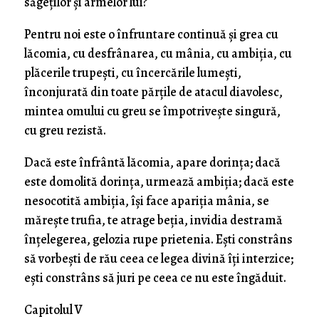
săgeţilor şi armelor lui?
Pentru noi este o înfruntare continuă şi grea cu
lăcomia, cu desfrânarea, cu mânia, cu ambiţia, cu
plăcerile trupeşti, cu încercările lumeşti,
înconjurată din toate părţile de atacul diavolesc,
mintea omului cu greu se împotriveşte singură,
cu greu rezistă.
Dacă este înfrântă lăcomia, apare dorinţa; dacă
este domolită dorinţa, urmează ambiţia; dacă este
nesocotită ambiţia, îşi face apariţia mânia, se
măreşte trufia, te atrage beţia, invidia destramă
înţelegerea, gelozia rupe prietenia. Eşti constrâns
să vorbeşti de rău ceea ce legea divină îţi interzice;
eşti constrâns să juri pe ceea ce nu este îngăduit.
Capitolul V