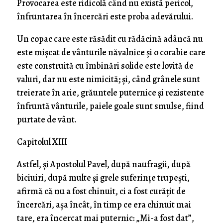
Provocarea este ridicolă când nu există pericol,
înfruntarea în încercări este proba adevărului.
Un copac care este răsădit cu rădăcină adâncă nu
este mişcat de vânturile năvalnice şi o corabie care
este construită cu îmbinări solide este lovită de
valuri, dar nu este nimicită; şi, când grânele sunt
treierate în arie, grăuntele puternice şi rezistente
înfruntă vânturile, paiele goale sunt smulse, fiind
purtate de vânt.
Capitolul XIII
Astfel, şi Apostolul Pavel, după naufragii, după
biciuiri, după multe şi grele suferinţe trupeşti,
afirmă că nu a fost chinuit, ci a fost curăţit de
încercări, aşa încât, în timp ce era chinuit mai
tare, era încercat mai puternic: „Mi-a fost dat”,