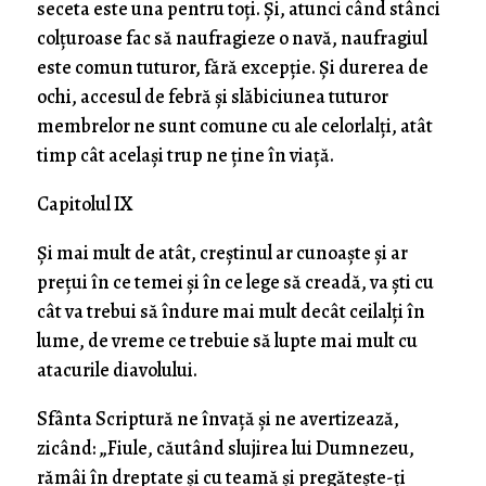
seceta este una pentru toţi. Şi, atunci când stânci
colţuroase fac să naufragieze o navă, naufragiul
este comun tuturor, fără excepţie. Şi durerea de
ochi, accesul de febră şi slăbiciunea tuturor
membrelor ne sunt comune cu ale celorlalţi, atât
timp cât acelaşi trup ne ţine în viaţă.
Capitolul IX
Şi mai mult de atât, creştinul ar cunoaşte şi ar
preţui în ce temei şi în ce lege să creadă, va şti cu
cât va trebui să îndure mai mult decât ceilalţi în
lume, de vreme ce trebuie să lupte mai mult cu
atacurile diavolului.
Sfânta Scriptură ne învaţă şi ne avertizează,
zicând: „Fiule, căutând slujirea lui Dumnezeu,
rămâi în dreptate şi cu teamă şi pregăteşte-ţi