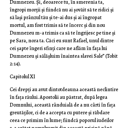
Dumnezeu. Şi, deoarece tu, în smerenia ta,
îngropi morţii şi fiindcă nu ai şovăit să te ridici şi
să laşi prânzul tău şi te-ai dus şi ai îngropat
mortul, am fost trimis să te încerc şi din nou
Dumnezeu m-a trimis ca să te îngrijesc pe tine şi
pe Sara, nora ta. Căci eu sunt Rafael, unul dintre
cei şapte îngeri sfinţi care ne aflăm în faţa lui
Dumnezeu şi sălăşluim înaintea slavei Sale” (Tobit
2: 14).
Capitolul XI
Cei drepţi au avut dintotdeauna această neclintire
în faţa răului. Apostolii au păstrat, după legea
Domnului, această rânduială de a nu cârti în faţa
greutăţilor, ci de a accepta cu putere şi răbdare
ceea ce primim în lume; fiindcă poporul iudeilor