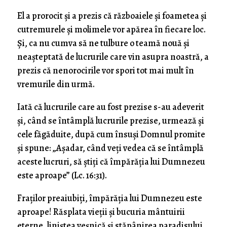
El a prorocit şi a prezis că războaiele şi foametea şi
cutremurele şi molimele vor apărea în fiecare loc.
Şi, ca nu cumva să ne tulbure o teamă nouă şi
neaşteptată de lucrurile care vin asupra noastră, a
prezis că nenorocirile vor spori tot mai mult în
vremurile din urmă.
Iată că lucrurile care au fost prezise s-au adeverit
şi, când se întâmplă lucrurile prezise, urmează şi
cele făgăduite, după cum însuşi Domnul promite
şi spune: „Aşadar, când veţi vedea că se întâmplă
aceste lucruri, să ştiţi că împărăţia lui Dumnezeu
este aproape” (Lc. 16:31).
Fraţilor preaiubiţi, împărăţia lui Dumnezeu este
aproape! Răsplata vieţii şi bucuria mântuirii
eterne, liniştea veşnică şi stăpânirea paradisului