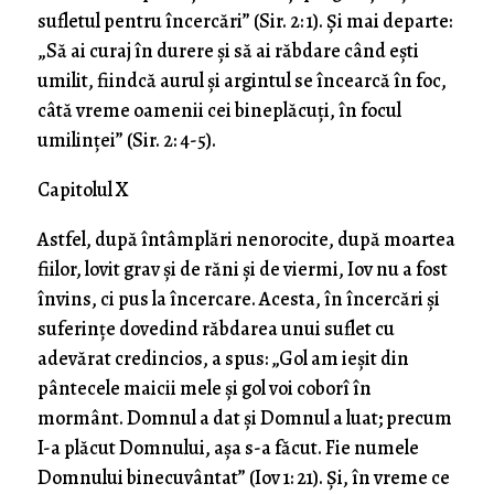
sufletul pentru încercări” (Sir. 2: 1). Şi mai departe:
„Să ai curaj în durere şi să ai răbdare când eşti
umilit, fiindcă aurul şi argintul se încearcă în foc,
câtă vreme oamenii cei bineplăcuţi, în focul
umilinţei” (Sir. 2: 4-5).
Capitolul X
Astfel, după întâmplări nenorocite, după moartea
fiilor, lovit grav şi de răni şi de viermi, Iov nu a fost
învins, ci pus la încercare. Acesta, în încercări şi
suferinţe dovedind răbdarea unui suflet cu
adevărat credincios, a spus: „Gol am ieşit din
pântecele maicii mele şi gol voi coborî în
mormânt. Domnul a dat şi Domnul a luat; precum
I-a plăcut Domnului, aşa s-a făcut. Fie numele
Domnului binecuvântat” (Iov 1: 21). Şi, în vreme ce