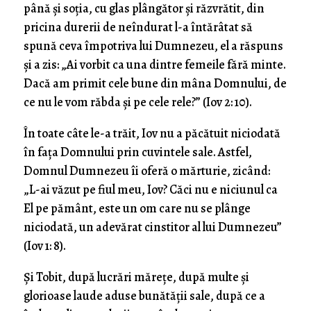
până şi soţia, cu glas plângător şi răzvrătit, din
pricina durerii de neîndurat l-a întărâtat să
spună ceva împotriva lui Dumnezeu, el a răspuns
şi a zis: „Ai vorbit ca una dintre femeile fără minte.
Dacă am primit cele bune din mâna Domnului, de
ce nu le vom răbda şi pe cele rele?” (Iov 2: 10).
În toate câte le-a trăit, Iov nu a păcătuit niciodată
în faţa Domnului prin cuvintele sale. Astfel,
Domnul Dumnezeu îi oferă o mărturie, zicând:
„L-ai văzut pe fiul meu, Iov? Căci nu e niciunul ca
El pe pământ, este un om care nu se plânge
niciodată, un adevărat cinstitor al lui Dumnezeu”
(Iov 1: 8).
Şi Tobit, după lucrări măreţe, după multe şi
glorioase laude aduse bunătăţii sale, după ce a