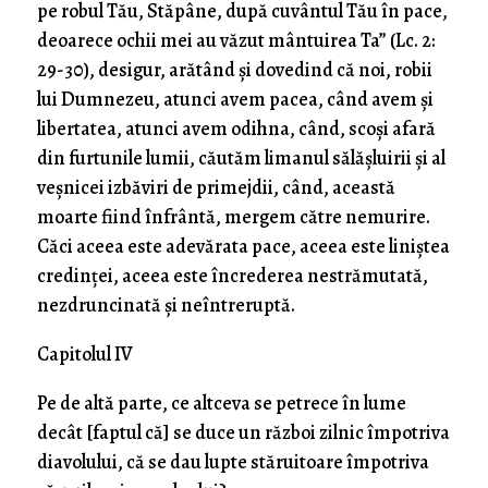
pe robul Tău, Stăpâne, după cuvântul Tău în pace,
deoarece ochii mei au văzut mântuirea Ta” (Lc. 2:
29-30), desigur, arătând şi dovedind că noi, robii
lui Dumnezeu, atunci avem pacea, când avem şi
libertatea, atunci avem odihna, când, scoşi afară
din furtunile lumii, căutăm limanul sălăşluirii şi al
veşnicei izbăviri de primejdii, când, această
moarte fiind înfrântă, mergem către nemurire.
Căci aceea este adevărata pace, aceea este liniştea
credinţei, aceea este încrederea nestrămutată,
nezdruncinată şi neîntreruptă.
Capitolul IV
Pe de altă parte, ce altceva se petrece în lume
decât [faptul că] se duce un război zilnic împotriva
diavolului, că se dau lupte stăruitoare împotriva