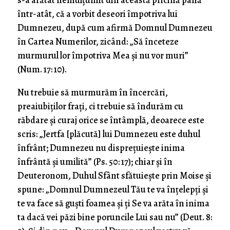
s-a arătat nemulţumit din această pricină până
într-atât, că a vorbit deseori împotriva lui
Dumnezeu, după cum afirmă Domnul Dumnezeu
în Cartea Numerilor, zicând: „Să înceteze
murmurul lor împotriva Mea şi nu vor muri”
(Num. 17: 10).
Nu trebuie să murmurăm în încercări,
preaiubiţilor fraţi, ci trebuie să îndurăm cu
răbdare şi curaj orice se întâmplă, deoarece este
scris: „Jertfa [plăcută] lui Dumnezeu este duhul
înfrânt; Dumnezeu nu dispreţuieşte inima
înfrântă şi umilită” (Ps. 50: 17); chiar şi în
Deuteronom, Duhul Sfânt sfătuieşte prin Moise şi
spune: „Domnul Dumnezeul Tău te va înţelepţi şi
te va face să guşti foamea şi ţi Se va arăta în inima
ta dacă vei păzi bine poruncile Lui sau nu” (Deut. 8: