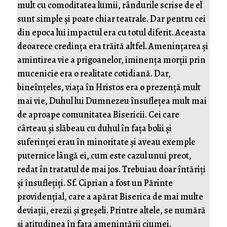
mult cu comoditatea lumii, rândurile scrise de el
sunt simple și poate chiar teatrale. Dar pentru cei
din epoca lui impactul era cu totul diferit. Aceasta
deoarece credința era trăită altfel. Amenințarea și
amintirea vie a prigoanelor, iminența morții prin
mucenicie era o realitate cotidiană. Dar,
bineînțeles, viața în Hristos era o prezență mult
mai vie, Duhul lui Dumnezeu însuflețea mult mai
de aproape comunitatea Bisericii. Cei care
cârteau și slăbeau cu duhul în fața bolii și
suferinței erau în minoritate și aveau exemple
puternice lângă ei, cum este cazul unui preot,
redat în tratatul de mai jos. Trebuiau doar întăriți
și însuflețiți. Sf. Ciprian a fost un Părinte
providențial, care a apărat Biserica de mai multe
deviații, erezii și greșeli. Printre altele, se numără
și atitudinea în fața amenințării ciumei.