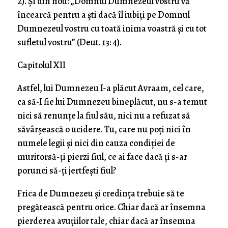
2). Şi din nou: „Domnul Dumnezeul vostru vă
încearcă pentru a şti dacă îl iubiţi pe Domnul
Dumnezeul vostru cu toată inima voastră şi cu tot
sufletul vostru” (Deut. 13: 4).
Capitolul XII
Astfel, lui Dumnezeu I-a plăcut Avraam, cel care,
ca să-I fie lui Dumnezeu bineplăcut, nu s-a temut
nici să renunţe la fiul său, nici nu a refuzat să
săvârşească o ucidere. Tu, care nu poţi nici în
numele legii şi nici din cauza condiţiei de
muritorsă-ţi pierzi fiul, ce ai face dacă ţi s-ar
porunci să-ţi jertfeşti fiul?
Frica de Dumnezeu şi credinţa trebuie să te
pregătească pentru orice. Chiar dacă ar însemna
pierderea avuţiilor tale, chiar dacă ar însemna