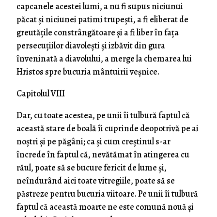
capcanele acestei lumi, a nu fi supus niciunui
păcat şi niciunei patimi trupeşti, a fi eliberat de
greutăţile constrângătoare şi a fi liber în faţa
persecuţiilor diavoleşti şi izbăvit din gura
înveninată a diavolului, a merge la chemarea lui
Hristos spre bucuria mântuirii veşnice.
Capitolul VIII
Dar, cu toate acestea, pe unii îi tulbură faptul că
această stare de boală îi cuprinde deopotrivă pe ai
noştri şi pe păgâni; ca şi cum creştinul s-ar
încrede în faptul că, nevătămat în atingerea cu
răul, poate să se bucure fericit de lume şi,
neîndurând aici toate vitregiile, poate să se
păstreze pentru bucuria viitoare. Pe unii îi tulbură
faptul că această moarte ne este comună nouă şi