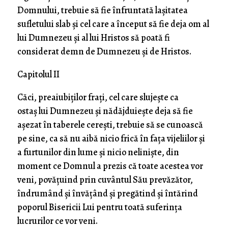
Domnului, trebuie să fie înfruntată laşitatea
sufletului slab şi cel care a început să fie deja om al
lui Dumnezeu şi al lui Hristos să poată fi
considerat demn de Dumnezeu şi de Hristos.
Capitolul II
Căci, preaiubiţilor fraţi, cel care slujeşte ca
ostaş lui Dumnezeu şi nădăjduieşte deja să fie
aşezat în taberele cereşti, trebuie să se cunoască
pe sine, ca să nu aibă nicio frică în faţa vijeliilor şi
a furtunilor din lume şi nicio nelinişte, din
moment ce Domnul a prezis că toate acestea vor
veni, povăţuind prin cuvântul Său prevăzător,
îndrumând şi învăţând şi pregătind şi întărind
poporul Bisericii Lui pentru toată suferinţa
lucrurilor ce vor veni.