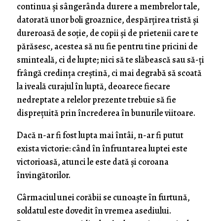
continua şi sângerânda durere a membrelor tale,
datorată unor boli groaznice, despărţirea tristă şi
dureroasă de soţie, de copii şi de prietenii care te
părăsesc, acestea să nu fie pentru tine pricini de
sminteală, ci de lupte; nici să te slăbească sau să-ţi
frângă credinţa creştină, ci mai degrabă să scoată
la iveală curajul în luptă, deoarece fiecare
nedreptate a relelor prezente trebuie să fie
dispreţuită prin încrederea în bunurile viitoare.
Dacă n-ar fi fost lupta mai întâi, n-ar fi putut
exista victorie: când în înfruntarea luptei este
victorioasă, atunci le este dată şi coroana
învingătorilor.
Cârmaciul unei corăbii se cunoaşte în furtună,
soldatul este dovedit în vremea asediului.