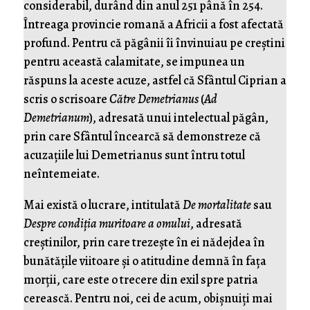
considerabil, durând din anul 251 până în 254.
Întreaga provincie romană a Africii a fost afectată
profund. Pentru că păgânii îi învinuiau pe creştini
pentru această calamitate, se impunea un
răspuns la aceste acuze, astfel că Sfântul Ciprian a
scris o scrisoare
Către Demetrianus
(
Ad
Demetrianum
), adresată unui intelectual păgân,
prin care Sfântul încearcă să demonstreze că
acuzaţiile lui Demetrianus sunt întru totul
neîntemeiate.
Mai există o lucrare, intitulată
De mortalitate
sau
Despre condiția muritoare a omului
, adresată
creștinilor, prin care trezește în ei nădejdea în
bunătățile viitoare și o atitudine demnă în fața
morții, care este o trecere din exil spre patria
cerească. Pentru noi, cei de acum, obișnuiți mai