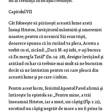
nu ai credinţă în locaşul credinţei.
Capitolul VII
Cât foloseşte să părăseşti această lume arată
Însuşi Hristos, învăţătorul mântuirii şi smereniei
noastre; pentru că ucenicii Săi erau trişti,
deoarece spunea că în curând va pleca, Acesta a
vorbit cu ei, zicând: „Dacă M-aţi iubi, v-aţi bucura
că Eu merg la Tatăl” (In. 14: 28), desigur învăţând şi
arătând cu har că trebuie mai mult să ne bucurăm
decât să ne întristăm pentru cei care pleacă din
această lume şi pe care-i iubim.
Pentru acest lucru, fericitul Apostol Pavel afirmă şi
întăreşte în epistola sa: „Pentru mine, a trăi
înseamnă Hristos, iar a muri, un câştig (Flp. 1: 21),
socotind un câştig negrăit de mare a nu fi prins în