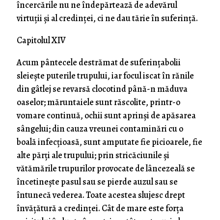
încercările nu ne îndepărtează de adevărul
virtuţii şi al credinţei, ci ne dau tărie în suferinţă.
Capitolul XIV
Acum pântecele destrămat de suferinţabolii
sleieşte puterile trupului, iar focul iscat în rănile
din gâtlej se revarsă clocotind până-n măduva
oaselor; măruntaiele sunt răscolite, printr-o
vomare continuă, ochii sunt aprinşi de apăsarea
sângelui; din cauza vreunei contaminări cu o
boală infecţioasă, sunt amputate fie picioarele, fie
alte părţi ale trupului; prin stricăciunile şi
vătămările trupurilor provocate de lâncezeală se
încetineşte pasul sau se pierde auzul sau se
întunecă vederea. Toate acestea slujesc drept
învăţătură a credinţei. Cât de mare este forţa