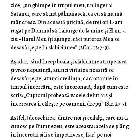
zice, „un ghimpe în trupul meu, un înger al
Satanei, care să mă pălmuiască, ca eu să nu mă
mândresc. Din această pricină, de trei ori L-am
rugat pe Domnul să-l alunge de la mine şi El mi-a
zis: «Harul Meu îţi ajunge, căci puterea Mea se
desăvârşeşte în slăbiciune»” (2Cor. 12: 7-9).
Aşadar, când încep boala şi slăbiciunea trupească
şi vreo neputinţă, atunci virtutea noastră se
desăvârşeşte, atunci credinţa, dacă stăruie în
timpul încercării, este încoronată, după cum este
scris: „Cuptorul probează vasele de lut ars şi
încercarea îi căleşte pe oamenii drepţi” (Sir. 27: 5).
Astfel, [deosebirea] dintre noi şi ceilalţi, care nu-L
cunosc pe Dumnezeu, este aceasta: aceia se plâng
în încercări şi li se împotrivesc, [iar] pe noi