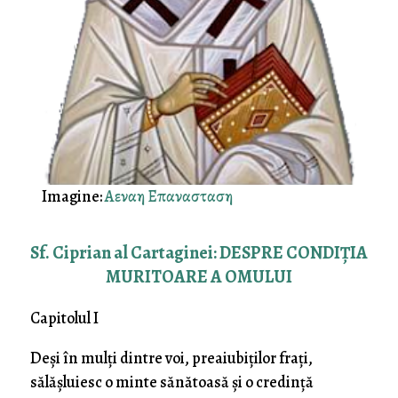
Imagine:
Αεναη Επανασταση
Sf. Ciprian al Cartaginei: DESPRE CONDIŢIA
MURITOARE A OMULUI
Capitolul I
Deşi în mulţi dintre voi, preaiubiţilor fraţi,
sălăşluiesc o minte sănătoasă şi o credinţă