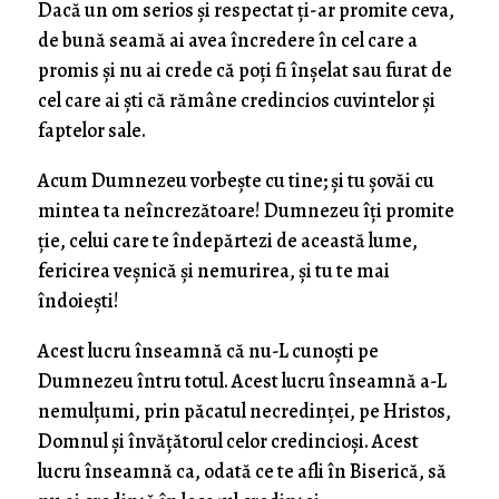
Dacă un om serios şi respectat ţi-ar promite ceva,
de bună seamă ai avea încredere în cel care a
promis şi nu ai crede că poţi fi înşelat sau furat de
cel care ai şti că rămâne credincios cuvintelor şi
faptelor sale.
Acum Dumnezeu vorbeşte cu tine; şi tu şovăi cu
mintea ta neîncrezătoare! Dumnezeu îţi promite
ţie, celui care te îndepărtezi de această lume,
fericirea veşnică şi nemurirea, şi tu te mai
îndoieşti!
Acest lucru înseamnă că nu-L cunoşti pe
Dumnezeu întru totul. Acest lucru înseamnă a-L
nemulţumi, prin păcatul necredinţei, pe Hristos,
Domnul şi învăţătorul celor credincioşi. Acest
lucru înseamnă ca, odată ce te afli în Biserică, să