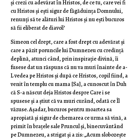
şi crezi cu adevărat în Hristos, de ce tu, care vei fi
cu Hristos şi eşti sigur de făgăduinţa Domnului,
renunţi să te alături lui Hristos şi nu eşti bucuros
să fii eliberat de diavol?
Simeon cel drept, care a fost drept cu adevărat şi
care a păzit poruncile lui Dumnezeu cu credinţă
deplină, atunci când, prin inspiraţie divină, îi
fusese dat un răspuns că nu va muri înainte de a-
L vedea pe Hristos şi după ce Hristos, copil fiind, a
venit în templu cu mama [Sa], a cunoscut în Duh
că S-a născut deja Hristos despre Care i se
spusese şi a ştiut că va muri curând, odată ce Îl
văzuse. Aşadar, bucuros pentru moartea sa
apropiată şi sigur de chemarea ce urma să vină, a
primit în braţele sale Pruncul şi, binecuvântând
pe Dumnezeu, a strigat şi a zis: „Acum slobozește