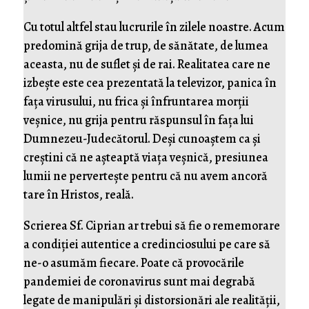
Cu totul altfel stau lucrurile în zilele noastre. Acum
predomină grija de trup, de sănătate, de lumea
aceasta, nu de suflet și de rai. Realitatea care ne
izbește este cea prezentată la televizor, panica în
fața virusului, nu frica și înfruntarea morții
veșnice, nu grija pentru răspunsul în fața lui
Dumnezeu-Judecătorul. Deși cunoaștem ca și
creștini că ne așteaptă viața veșnică, presiunea
lumii ne pervertește pentru că nu avem ancoră
tare în Hristos, reală.
Scrierea Sf. Ciprian ar trebui să fie o rememorare
a condiției autentice a credinciosului pe care să
ne-o asumăm fiecare. Poate că provocările
pandemiei de coronavirus sunt mai degrabă
legate de manipulări și distorsionări ale realității,