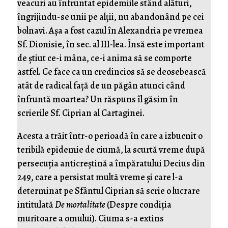
veacuri au înfruntat epidemiile stând alături,
îngrijindu-se unii pe alții, nu abandonând pe cei
bolnavi. Așa a fost cazul în Alexandria pe vremea
Sf. Dionisie, în sec. al III-lea. Însă este important
de știut ce-i mâna, ce-i anima să se comporte
astfel. Ce face ca un credincios să se deosebească
atât de radical față de un păgân atunci când
înfruntă moartea? Un răspuns îl găsim în
scrierile Sf. Ciprian al Cartaginei.
Acesta a trăit într-o perioadă în care a izbucnit o
teribilă epidemie de ciumă, la scurtă vreme după
persecuţia anticreştină a împăratului Decius din
249, care a persistat multă vreme şi care l-a
determinat pe Sfântul Ciprian să scrie o lucrare
intitulată
De mortalitate
(Despre condiţia
muritoare a omului). Ciuma s-a extins