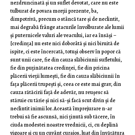
nezdruncinată şi un suflet devotat, care nu este
tulburat de povara morţii prezente, ba,
dimpotrivă, precum o stâncă tare şi de neclintit,
mai degrabă frânge atacurile învolburate ale lumii
şi puternicele valuri ale veacului, iar ea însăşi –
[credinţa] nu este nici doborâtă şi nici biruită de
ispite, ci este încercată, totuşi observ în popor că
sunt unii care, fie din cauza slăbiciunii sufletului,
fie din puţinătatea credinţei, fie din pricina
plăcerii vieţii lumeşti, fie din cauza slăbiciunii în
faţa plăcerii trupeşti şi, ceea ce este mai grav, din
cauza rătăcirii faţă de adevăr, nu reuşesc să
stăruie cu tărie şi nici să-şi facă scut divin şi de
neclintit inimii lor. Această împrejurare n-ar
trebui să fie ascunsă, nici ţinută sub tăcere, în
ciuda modestei noastre vrednicii, ci, cu deplină
vigoare şi cu un cuvânt curajos, luat din învăţătura