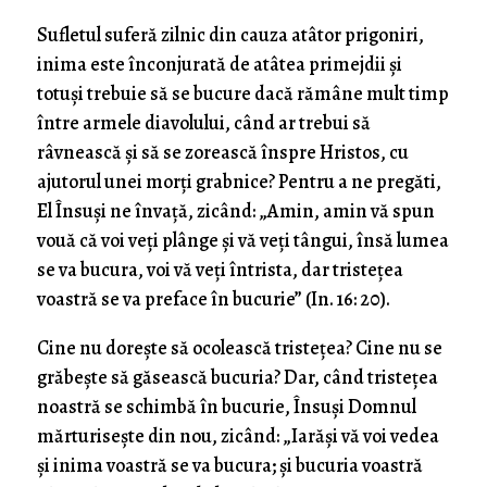
Sufletul suferă zilnic din cauza atâtor prigoniri,
inima este înconjurată de atâtea primejdii şi
totuşi trebuie să se bucure dacă rămâne mult timp
între armele diavolului, când ar trebui să
râvnească şi să se zorească înspre Hristos, cu
ajutorul unei morţi grabnice? Pentru a ne pregăti,
El Însuşi ne învaţă, zicând: „Amin, amin vă spun
vouă că voi veţi plânge şi vă veţi tângui, însă lumea
se va bucura, voi vă veţi întrista, dar tristeţea
voastră se va preface în bucurie” (In. 16: 20).
Cine nu doreşte să ocolească tristeţea? Cine nu se
grăbeşte să găsească bucuria? Dar, când tristeţea
noastră se schimbă în bucurie, Însuşi Domnul
mărturiseşte din nou, zicând: „Iarăşi vă voi vedea
şi inima voastră se va bucura; şi bucuria voastră