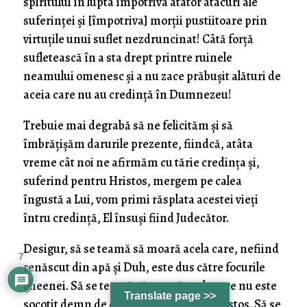
spiritului în lupta împotriva atâtor atacuri ale
suferinţei şi [împotriva] morţii pustiitoare prin
virtuţile unui suflet nezdruncinat! Câtă forţă
sufletească în a sta drept printre ruinele
neamului omenesc şi a nu zace prăbuşit alături de
aceia care nu au credinţă în Dumnezeu!
Trebuie mai degrabă să ne felicităm şi să
îmbrăţişăm darurile prezente, fiindcă, atâta
vreme cât noi ne afirmăm cu tărie credinţa şi,
suferind pentru Hristos, mergem pe calea
îngustă a Lui, vom primi răsplata acestei vieţi
întru credinţă, El însuşi fiind Judecător.
Desigur, să se teamă să moară acela care, nefiind
7
renăscut din apă şi Duh, este dus către focurile
gheenei. Să se teamă să moară acela care nu este
Translate page >>
socotit demn de crucea şi patima lui Hristos. Să se