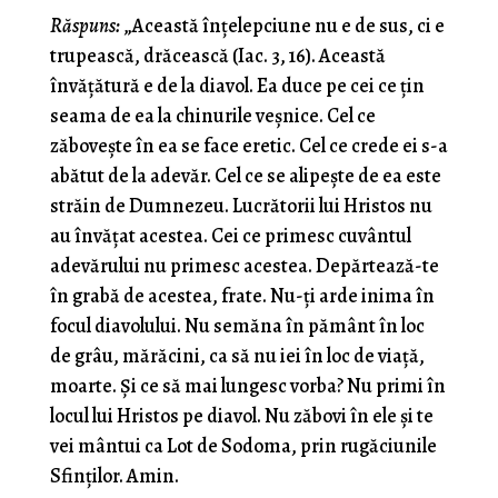
Răspuns:
„Această înţelepciune nu e de sus, ci e
trupească, drăcească (Iac. 3, 16). Această
învăţătură e de la diavol. Ea duce pe cei ce ţin
seama de ea la chinurile veşnice. Cel ce
zăboveşte în ea se face eretic. Cel ce crede ei s-a
abătut de la adevăr. Cel ce se alipeşte de ea este
străin de Dumnezeu. Lucrătorii lui Hristos nu
au învăţat acestea. Cei ce pri­mesc cuvântul
adevărului nu primesc acestea. Depărtează-te
în grabă de acestea, frate. Nu-ţi arde inima în
focul diavolului. Nu semăna în pământ în loc
de grâu, mărăcini, ca să nu iei în loc de viaţă,
moarte. Şi ce să mai lungesc vorba? Nu primi în
locul lui Hristos pe diavol. Nu zăbovi în ele şi te
vei mântui ca Lot de Sodoma, prin rugăciunile
Sfinţilor. Amin.