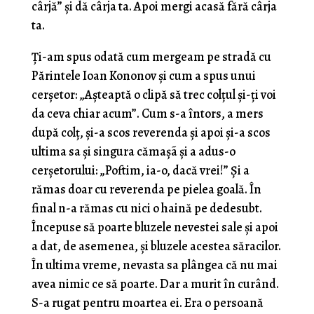
cârjă” şi dă cârja ta. Apoi mergi acasă fără cârja
ta.
Ţi-am spus odată cum mergeam pe stradă cu
Părintele Ioan Kononov şi cum a spus unui
cerşetor: „Aşteaptă o clipă să trec colţul şi-ţi voi
da ceva chiar acum”. Cum s-a întors, a mers
după colţ, şi-a scos reverenda şi apoi şi-a scos
ultima sa şi singura cămaşã şi a adus-o
cerşetorului: „Poftim, ia-o, dacă vrei!” Şi a
rămas doar cu reverenda pe pielea goală. În
final n-a rămas cu nici o haină pe dedesubt.
Începuse să poarte bluzele nevestei sale şi apoi
a dat, de asemenea, şi bluzele acestea săracilor.
În ultima vreme, nevasta sa plângea că nu mai
avea nimic ce să poarte. Dar a murit în curând.
S-a rugat pentru moartea ei. Era o persoană