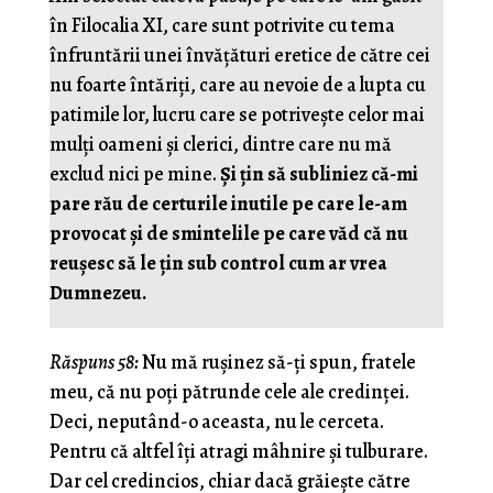
în Filocalia XI, care sunt potrivite cu tema
înfruntării unei învățături eretice de către cei
nu foarte întăriți, care au nevoie de a lupta cu
patimile lor, lucru care se potrivește celor mai
mulți oameni și clerici, dintre care nu mă
exclud nici pe mine.
Și țin să subliniez că-mi
pare rău de certurile inutile pe care le-am
provocat și de smintelile pe care văd că nu
reușesc să le țin sub control cum ar vrea
Dumnezeu.
Răspuns 58:
Nu mă ruşinez să-ţi spun, fratele
meu, că nu poţi pătrunde cele ale credinţei.
Deci, neputând-o aceasta, nu le cerceta.
Pentru că altfel îţi atragi mâhnire şi tulburare.
Dar cel credincios, chiar dacă grăieşte către