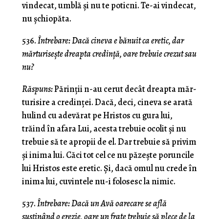
vindecat, umblă şi nu te poticni. Te-ai vindecat,
nu şchiopăta.
536.
Întrebare:
Dacă cineva e bănuit ca eretic, dar
mărturiseşte dreapta credinţă, oare trebuie crezut sau
nu?
Răspuns:
Părinţii n-au cerut decât dreapta măr­
turisire a credinţei. Dacă, deci, cineva se arată
hulind cu adevărat pe Hristos cu gura lui,
trăind în afara Lui, acesta trebuie ocolit şi nu
trebuie să te apropii de el. Dar trebuie să privim
şi inima lui. Căci tot cel ce nu păzeşte poruncile
lui Hristos este eretic. Şi, dacă omul nu crede în
inima lui, cuvintele nu-i folosesc la nimic.
537.
Întrebare: Dacă un Avă oarecare se află
susţinând o erezie, oare un frate trebuie să plece de la