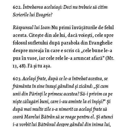
602.
Întrebarea aceluiaşi: Deci nu trebuie să citim
Scrierile lui Evagrie?
Răspunsul lui Ioan
: Nu primi învăţăturile de felul
acesta. Citeşte din ale lui, dacă voieşti, cele spre
folosul sufletului după parabola din Evanghelie
despre mreaja în care e scris că „cele bune le-a
pus în vase, iar cele rele le-a aruncat afară” (Mt.
13, 48). Fă şi tu aşa.
603.
Acelaşi frate, după ce le-a întrebat acestea, se
frământa în sine însuşi gândind şi zicând: „Şi cum
unii din Părinţi le primesc acestea? Să-i privim ca pe
nişte călugări buni, care i-au aminte la ei înşişi?
”
Şi
după mai multe zile s-a nimerit ca acelaşi frate să
ceară Marelui Bătrân să se roage pentru el. Şi atunci
i-a vorbit lui Bătrânul despre gândul din inima lui,