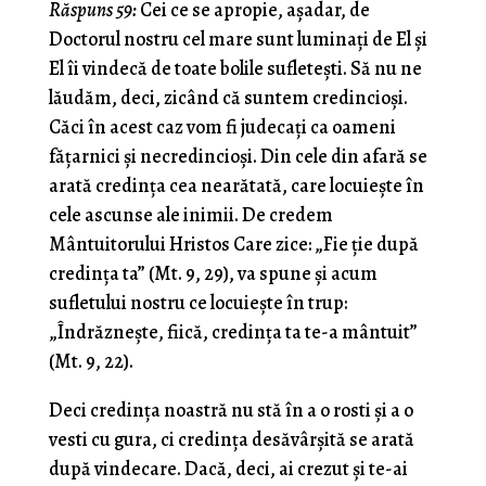
Răspuns 59:
Cei ce se apropie, aşadar, de
Doctorul nostru cel mare sunt luminaţi de El şi
El îi vindecă de toate bolile sufleteşti. Să nu ne
lăudăm, deci, zicând că suntem credincioşi.
Căci în acest caz vom fi judecaţi ca oameni
făţarnici şi necredincioşi. Din cele din afară se
arată credinţa cea nearătată, care locuieşte în
cele ascunse ale inimii. De credem
Mântuitorului Hristos Care zice: „Fie ţie după
credinţa ta” (Mt. 9, 29), va spune şi acum
sufletului nostru ce locuieşte în trup:
„Îndrăzneşte, fiică, credinţa ta te-a mântuit”
(Mt. 9, 22).
Deci credinţa noastră nu stă în a o rosti şi a o
vesti cu gura, ci cre­dinţa desăvârşită se arată
după vindecare. Dacă, deci, ai crezut şi te-ai