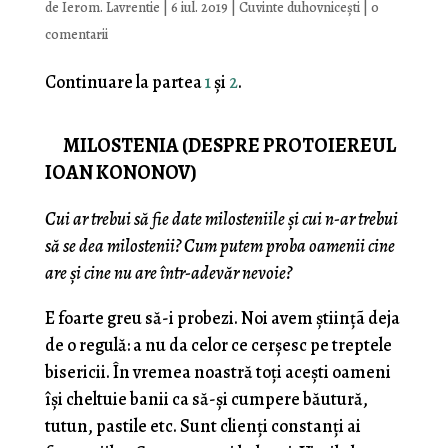
de
Ierom. Lavrentie
|
6 iul. 2019
|
Cuvinte duhovnicești
|
0
comentarii
Continuare la partea
1
și
2
.
MILOSTENIA (DESPRE PROTOIEREUL
IOAN KONONOV)
Cui ar trebui să fie date milosteniile
ş
i cui n-ar trebui
să se dea milostenii? Cum putem proba oamenii cine
are
ş
i cine nu are într-adevăr nevoie?
E foarte greu să-i probezi. Noi avem ştiinţã deja
de o regulă: a nu da celor ce cerşesc pe treptele
bisericii. În vremea noastră toţi aceşti oameni
îşi cheltuie banii ca să-şi cumpere băutură,
tutun, pastile etc. Sunt clienţi constanţi ai