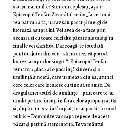
sau şi mai multe? Suntem copleşiţi, aşa-i?
Episcopul Teofan Zăvorâtul scria: „Ia cea mai
rea patimă a ta, nărav sau păcat şi mergi de
lucrează asupra lui. Vei avea de-a face prin
aceasta şi cu toate celelalte păcate ale tale şi în
final le vei clarifica. Dar roagă-te totodată
pentru ajutor din cer – să nu crezi că poţi să
lucrezi asupra lor singur”. Episcopul Teofan
remarcă: „dacă ai o pocăinţã sinceră şi o
umilinţã sinceră, care urmează din ea, atunci
cere celor care locuiesc cu tine să te ajute. De
dragul unei astfel de umilinţe – prin care te-ai
umilit pe tine însuţi în faţa celor apropiaţi ai tăi
şi, după cum s-a întâmplat, te-ai pocăit în mod
public – Domnul te va scăpa repede de acest
păcat şi patimă statornicită. Te va mântui