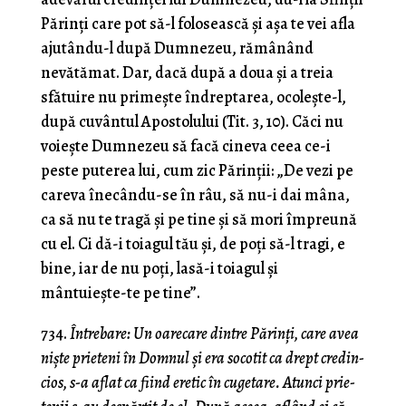
Părinţi care pot să-l folosească şi aşa te vei afla
ajutându-l după Dumnezeu, rămânând
nevătămat. Dar, dacă după a doua şi a treia
sfătuire nu primeşte îndreptarea, ocoleşte-l,
după cuvântul Apostolului (Tit. 3, 10). Căci nu
voieşte Dumnezeu să facă cineva ceea ce-i
peste puterea lui, cum zic Părinţii: „De vezi pe
careva înecându-se în râu, să nu-i dai mâna,
ca să nu te tragă şi pe tine şi să mori împreună
cu el. Ci dă-i toiagul tău şi, de poţi să-l tragi, e
bine, iar de nu poţi, lasă-i toiagul şi
mântuieşte-te pe tine”.
734.
Întrebare: Un oarecare dintre Părinţi, care avea
nişte prieteni în Domnul şi era socotit ca drept credin­
cios, s-a aflat ca fiind eretic în cugetare. Atunci prie­