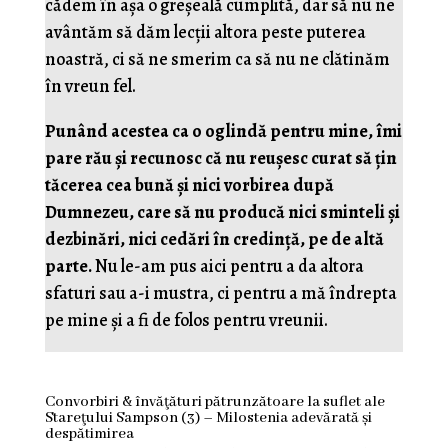
cădem în așa o greșeală cumplită, dar să nu ne
avântăm să dăm lecții altora peste puterea
noastră, ci să ne smerim ca să nu ne clătinăm
în vreun fel.
Punând acestea ca o oglindă pentru mine, îmi
pare rău și recunosc că nu reușesc curat să țin
tăcerea cea bună și nici vorbirea după
Dumnezeu, care să nu producă nici sminteli și
dezbinări, nici cedări în credință, pe de altă
parte.
Nu le-am pus aici pentru a da altora
sfaturi sau a-i mustra, ci pentru a mă îndrepta
pe mine și a fi de folos pentru vreunii.
Convorbiri & învăţături pătrunzătoare la suflet ale
Stareţului Sampson (3) – Milostenia adevărată și
despătimirea