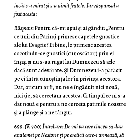
încât s-a mirat şi s-a uimit fratele. Iar răspunsul a
fost acesta:
Răspuns:
Pentru că-mi spui şi ai gândit: „Pentru
ce unii din Părinţi primesc capetele gnostice
ale lui Evagrie? Ei bine, le primesc acestea
socotindu-se gnostici (cunos­cători) prin ei
înşişi şi nu s-au rugat lui Dumnezeu să afle
dacă sunt adevărate. Şi Dumnezeu i-a părăsit
pe ei întru cunoştinţa lor în privinţa acestora.
Dar, oricum ar fi, nu ne e îngăduit nici nouă,
nici ţie, să cercetăm acestea. Ci timpul ce ni s-a
dat nouă e pentru a ne cerceta patimile noastre
şi a plânge şi a ne tângui.
699. (V. 700)
Întrebare: De-mi va cere cineva să dau
anatemei pe Nestorie şi pe ereticii care-i urmează, să