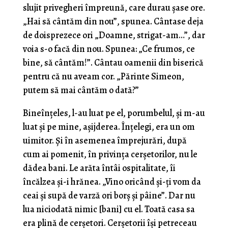
slujit privegheri împreună, care durau şase ore.
„Hai să cântăm din nou”, spunea. Cântase deja
de doisprezece ori „Doamne, strigat-am…”, dar
voia s-o facă din nou. Spunea: „Ce frumos, ce
bine, să cântăm!”. Cântau oamenii din biserică
pentru că nu aveam cor. „Părinte Simeon,
putem să mai cântăm o dată?”
Bineînţeles, l-au luat pe el, porumbelul, şi m-au
luat şi pe mine, aşijderea. Înţelegi, era un om
uimitor. Şi în asemenea împrejurări, după
cum ai pomenit, în privinţa cerşetorilor, nu le
dădea bani. Le arăta întâi ospitalitate, îi
încălzea şi-i hrănea. „Vino oricând şi-ţi vom da
ceai şi supă de varză ori borş şi pâine”. Dar nu
lua niciodată nimic [bani] cu el. Toată casa sa
era plină de cerşetori. Cerşetorii îşi petreceau