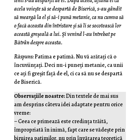
tenii s-au despărţit de el. După aceea, aflând ei că
acela voieşte să se despartă de Biserică, s-au gândit
să meargă la el şi să-i pună metanie, ca nu cumva să
o facă aceasta din întristare şi să li se socotească lor
această greşeală a lui. Şi venind l-au întrebat pe
Bătrân despre aceasta.
Răspuns:
Patima e patimă. Nu vă arătaţi că o
încuviinţaţi. Deci nu-i puneţi metanie, ca unii
ce aţi fi greşit faţă de el, ci ca să nu se despartă
de Biserică.
Observațiile noastre:
Din textele de mai sus
am desprins câteva idei adaptate pentru orice
vreme:
– Ceea ce primează este credința trăită,
împropriată în inimă, fapt care se vădește prin
biruirea patimilor, nu prin învățarea teoretică