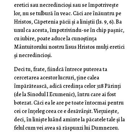
eretici sau necredincioşi sau se împotriveşte
lor, nu se tulbură în veac. Căci are înăuntru pe
Hristos, Căpetenia păcii şi a liniştii (Is. 9, 6). Ba
unul ca acesta, împotrivindu-se în chip paşnic,
cu iubire, poate aduce la cunoştinţa
Mântuitorului nostru Iisus Hristos mulţi eretici
şi necredincioşi.
Deci tu, frate, fiindcă întrece puterea ta
cercetarea acestor lucruri, ţine calea
împărătească, adică credinţa celor 318 Părinţi
(de la Sinodul I Ecumenic), întru care ai fost
botezat. Căci ea le are pe toate întocmai pentru
cei ce înţeleg ceea ce e desăvârşit. Vieţuieşte,
deci, în linişte luând aminte la păcatele tale şi la
felul cum vei avea să răspunzi lui Dumnezeu.