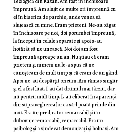
Teologică din Kazan. Am fost în închisoare
împreună. Am slujit de multe ori împreună cu
el în biserica de parohie, unde venea să
slujească cu mine. Eram prieteni. Ne-au băgat
în închisoare pe noi, doi porumbei împreună,
la început în celule separate şi apoi s-au
hotărât să ne unească. Noi doi am fost
împreună aproape un an. Nu ştiau că eram
prieteni şi nimeni nu le-a spus că ne
cunoşteam de mult timp şi că eram de un gând.
Apoi ne-au despărţit oricum. Am rămas singur
şi el a fost luat. I-au dat drumul mai târziu, dar
nu pentru mult timp. L-au eliberat în aparenţã
din supravegherea lor ca să-l poată prinde din
nou. Era un predicator remarcabil şi un
duhovnic remarcabil, remarcabil. Era un
psiholog şi a vindecat demonizaţi şi bolnavi. Am