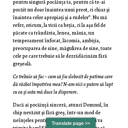
pentru singură pocăinţa ta, pentru că te-ai
pocăit nu doar înaintea unui preot, ci chiar şi
înaintea celor apropiaţi şi a rudelor”. Nu mă
refer, oricum, la vicii ca beţia, ci la aşa fel de
păcate ca trândăvia, lenea, mânia, un
temperament înfocat, lăcomia, ambiţia,
preocuparea de sine, măgulirea de sine, toate
cele pe care trebuie să le dezrădăcinăm fără
greşeală.
Ce trebuie să fac – cum să fiu slobozit de patima care
dă război împotriva mea? N-am nici o putere să lupt
cu ea
ş
i asta mă duce la disperare.
Dacă ai pocăinţã sinceră, atunci Domnul, în
chip nevăzut şi fără greş, într-un mod de
neînţeles pentru cel ce se pocăieşte, Îşi va
Translate page >>