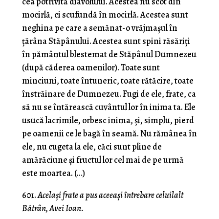
cea potrivită diavolului. Acestea nu scot din
mocirlă, ci scu­fundă în mocirlă. Acestea sunt
neghina pe care a semănat-o vrăjmaşul în
ţărâna Stăpânului. Acestea sunt spini răsăriţi
în pământul blestemat de Stăpânul Dumnezeu
(după căderea oamenilor). Toate sunt
minciuni, toate întuneric, toate rătăcire, toate
înstrăinare de Dumnezeu. Fugi de ele, frate, ca
să nu se întărească cuvântul lor în inima ta. Ele
usucă lacrimile, orbesc inima, şi, simplu, pierd
pe oamenii ce le bagă în seamă. Nu rămânea în
ele, nu cugeta la ele, căci sunt pline de
amărăciune şi fructul lor cel mai de pe urmă
este moartea. (…)
601.
Acelaşi frate a pus aceeaşi întrebare celuilalt
Bătrân, Avei Ioan.