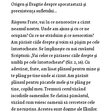
Origen și Evagrie despre apocatastază și
preexistența sufletului…
Răspuns:
Frate, vai în ce nenorocire a căzut
neamul nostru. Unde am ajuns şi cu ce ne
ocupăm? Cu ce ne străduim şi ce nesocotim?
Am părăsit căile drepte şi voim să păşim pe cele
întortocheate. Se împlineşte cu noi cuvântul
Scripturii: „Vai celor ce părăsesc căile drepte şi
umblă pe cele întortocheate” (Sir. 2, 16). Cu
adevărat, frate, am lăsat plânsul pentru mine şi
te plâng pe tine unde ai căzut. Am părăsit
plânsul pentru păcatele mele şi te plâng pe
tine, copilul meu. Tremură cerul văzând
iscodirile oamenilor. Se clatină pământul,
văzând cum voiesc oamenii să cerceteze cele
de necuprins. Acestea sunt dogme ale Elinilor.