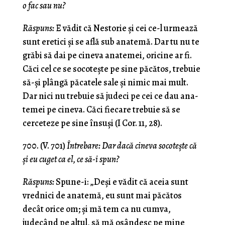
o fac sau nu?
Răspuns:
Ε vădit că Nestorie şi cei ce-l urmează
sunt eretici şi se află sub anatemă. Dar tu nu te
grăbi să dai pe cineva anatemei, oricine ar fi.
Căci cel ce se socoteşte pe sine păcătos, trebuie
să-şi plângă păcatele sale şi nimic mai mult.
Dar nici nu trebuie să judeci pe cei ce dau ana­
temei pe cineva. Căci fiecare trebuie să se
cerceteze pe sine însuşi (I Cor. 11, 28).
700. (V. 701)
Întrebare: Dar dacă cineva socoteşte că
şi eu cuget ca el, ce să-i spun?
Răspuns:
Spune-i: „Deşi e vădit că aceia sunt
vrednici de anatemă, eu sunt mai păcătos
decât orice om; şi mă tem ca nu cumva,
judecând pe altul, să mă osândesc pe mine