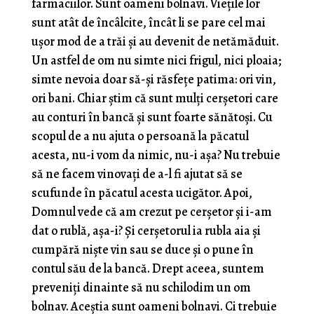
farmaciilor. Sunt oameni bolnavi. Vieţile lor
sunt atât de încâlcite, încât li se pare cel mai
uşor mod de a trăi şi au devenit de netămăduit.
Un astfel de om nu simte nici frigul, nici ploaia;
simte nevoia doar să-şi răsfeţe patima: ori vin,
ori bani. Chiar ştim că sunt mulţi cerşetori care
au conturi în bancă şi sunt foarte sănătoşi. Cu
scopul de a nu ajuta o persoană la păcatul
acesta, nu-i vom da nimic, nu-i aşa? Nu trebuie
să ne facem vinovaţi de a-l fi ajutat să se
scufunde în păcatul acesta ucigător. Apoi,
Domnul vede că am crezut pe cerşetor şi i-am
dat o rublă, aşa-i? Şi cerşetorul ia rubla aia şi
cumpără nişte vin sau se duce şi o pune în
contul său de la bancă. Drept aceea, suntem
preveniţi dinainte să nu schilodim un om
bolnav. Aceştia sunt oameni bolnavi. Ci trebuie