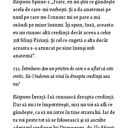
Răspuns:
Spune-i: „Frate, eu nu ştiu ce gândeşte
acela de care-mi vorbeşti. Şi a da anatemei pe
unul pe care nu-l cunosc mi se pare a mă
osândi pe mine însumi. Îţi spun, însă, aceasta:
eu nu cunosc altă credinţă decât aceea a celor
318 Sfinţi Părinţi. Şi cel ce cugetă o alta decât
aceasta s-a aruncat pe sine însuşi sub
anatemă”.
733.
Întrebare: Am un prieten de care s-a aflat că este
eretic. Să-l îndemn să vină la dreapta credinţă sau
nu?
Răspuns:
Învaţă-l să cunoască dreapta credinţă.
Dar să nu i te împotriveşti, nici nu voi să afli ce
gândeşte, ca să nu intre în tine otrava lui. Iar de
va voi peste tot să se folosească şi să asculte
adevărul credinţei lui Dumnezeu, du-l la Sfinţii