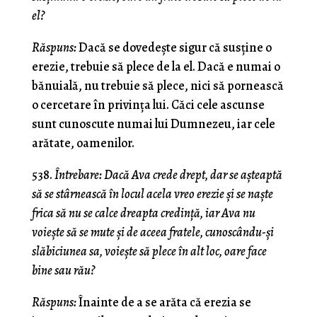
el?
Răspuns:
Dacă se dovedeşte sigur că susţine o
erezie, trebuie să plece de la el. Dacă e numai o
bănuială, nu trebuie să plece, nici să pornească
o cercetare în privinţa lui. Căci cele ascunse
sunt cunoscute numai lui Dumnezeu, iar cele
arătate, oamenilor.
538.
Întrebare: Dacă Ava crede drept, dar se aşteaptă
să se stârnească în locul acela vreo erezie şi se naşte
frica să nu se calce dreapta credinţă, iar Ava nu
voieşte să se mute şi de aceea fratele, cunoscându-şi
slăbiciunea sa, voieşte să plece în alt loc, oare face
bine sau rău?
Răspuns:
Înainte de a se arăta că erezia se