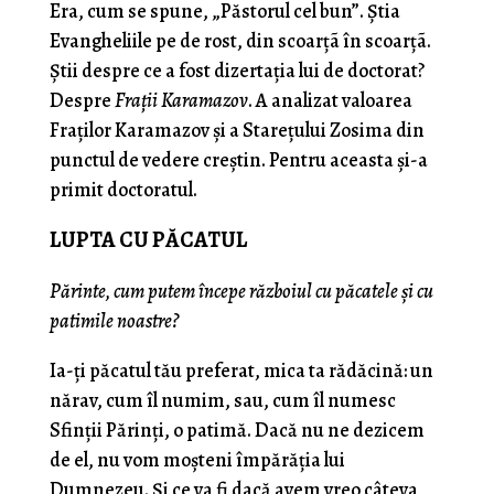
Era, cum se spune, „Păstorul cel bun”. Ştia
Evangheliile pe de rost, din scoarţã în scoarţã.
Ştii despre ce a fost dizertaţia lui de doctorat?
Despre
Fra
ţ
ii Karamazov
. A analizat valoarea
Fraţilor Karamazov şi a Stareţului Zosima din
punctul de vedere creştin. Pentru aceasta şi-a
primit doctoratul.
LUPTA CU PĂCATUL
Părinte, cum putem începe războiul cu păcatele
ş
i cu
patimile noastre?
Ia-ţi păcatul tău preferat, mica ta rădăcină: un
nărav, cum îl numim, sau, cum îl numesc
Sfinţii Părinţi, o patimă. Dacă nu ne dezicem
de el, nu vom moşteni împărăţia lui
Dumnezeu. Şi ce va fi dacă avem vreo câteva