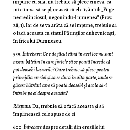
impune cu sila, nu trebuie să plece cineva, ca
nu cumva să se plinească cu el cuvântul: „Fuge
necredinciosul, negonindu-l nime­nea” (Prov.
28, 1). Iar de se va arăta că se impune, trebuie să
o facă aceasta cu sfatul Părinţilor duhovniceşti,
în frica lui Dumnezeu.
539.
Întrebare: Ce e de făcut când în acel loc nu sunt
niscai bătrâni în care fratele să se poată încrede că
pot deosebi lucrurile? Oare trebuie să plece pentru
primejdia ereziei şi să se ducă în altă parte, unde se
găsesc bătrâni care să poată deosebi şi acolo să-i
întrebe pe ei despre aceasta?
Răspuns:
Da, trebuie să o facă aceasta şi să
împli­nească cele spuse de ei.
600.
Întrebare
despre detalii din ereziile lui