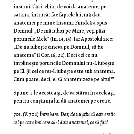
însumi. Căci, chiar de voi da anatemei pe
satana, întrucât fac faptele lui, mă dau
anatemei pe mine însumi. Fiindcă a spus
Domnul: „De mă iubiţi pe Mine, veţi păzi
poruncile Mele” (In. 14, 15). Iar Apostolul zice:
„De nu iubeşte cineva pe Domnul, să fie
anatema” (I Cor. 16, 22). Deci cel ce nu
împlineşte poruncile Domnului nu-L iubeşte
pe El. Şi cel ce nu-L iubeşte este sub ana­temă.
Cum poate, deci, el să anatemizeze pe altul?”
Spune-i-le acestea şi, de va stărui în aceleaşi,
pentru conştiinţa lui dă anatemei pe eretic.
701. (V. 702)
Întrebare: Dar, de nu ştiu că este eretic
cel pe care îmi cere să-l dau anatemei, ce să fac?