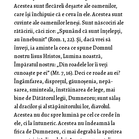
Acestea sunt flecăreli deşarte ale oamenilor,
care îşi închipuie că e ceva în ele. Acestea sunt
cuvinte ale oamenilor leneşi. Sunt născociri ale
rătăcirii, căci zice: „Spunând că sunt înţelepţi,
au înnebunit” (Rom. 1, 22). Şi, dacă vrei să
înveţi, ia aminte la ceea ce spune Domnul
nostru Iisus Hristos, Lumina noastră,
Împăratul nostru: „Din roadele lor îi veţi
cunoaşte pe ei” (Mt. 7, 16). Deci ce roade au ei?
Îngâmfarea, dispreţul, găunoşenia, nepă­
sarea, sminteala, înstrăinarea de lege, mai
bine de Dătă­torul legii, Dumnezeu; sunt sălaş
al dracilor şi al stăpânitorului lor, diavolul.
Acestea nu duc spre lumină pe cel ce crede în
ele, ci la întuneric. Acestea nu îndeamnă la
frica de Dumnezeu, ci mai degrabă la sporirea