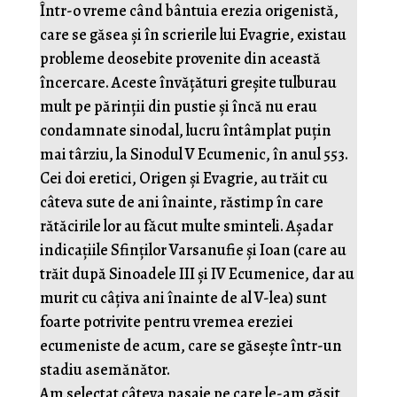
Într-o vreme când bântuia erezia origenistă,
care se găsea și în scrierile lui Evagrie, existau
probleme deosebite provenite din această
încercare. Aceste învățături greșite tulburau
mult pe părinții din pustie și încă nu erau
condamnate sinodal, lucru întâmplat puțin
mai târziu, la Sinodul V Ecumenic, în anul 553.
Cei doi eretici, Origen și Evagrie, au trăit cu
câteva sute de ani înainte, răstimp în care
rătăcirile lor au făcut multe sminteli. Așadar
indicațiile Sfinților Varsanufie și Ioan (care au
trăit după Sinoadele III și IV Ecumenice, dar au
murit cu câțiva ani înainte de al V-lea) sunt
foarte potrivite pentru vremea ereziei
ecumeniste de acum, care se găsește într-un
stadiu asemănător.
Am selectat câteva pasaje pe care le-am găsit