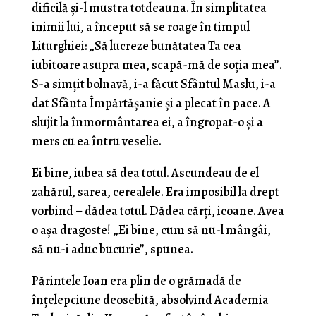
dificilă şi-l mustra totdeauna. În simplitatea
inimii lui, a început să se roage în timpul
Liturghiei: „Să lucreze bunătatea Ta cea
iubitoare asupra mea, scapă-mă de soţia mea”.
S-a simţit bolnavă, i-a făcut Sfântul Maslu, i-a
dat Sfânta Împărtăşanie şi a plecat în pace. A
slujit la înmormântarea ei, a îngropat-o şi a
mers cu ea întru veselie.
Ei bine, iubea să dea totul. Ascundeau de el
zahărul, sarea, cerealele. Era imposibil la drept
vorbind – dădea totul. Dădea cărţi, icoane. Avea
o aşa dragoste! „Ei bine, cum să nu-l mângâi,
să nu-i aduc bucurie”, spunea.
Părintele Ioan era plin de o grămadă de
înţelepciune deosebită, absolvind Academia