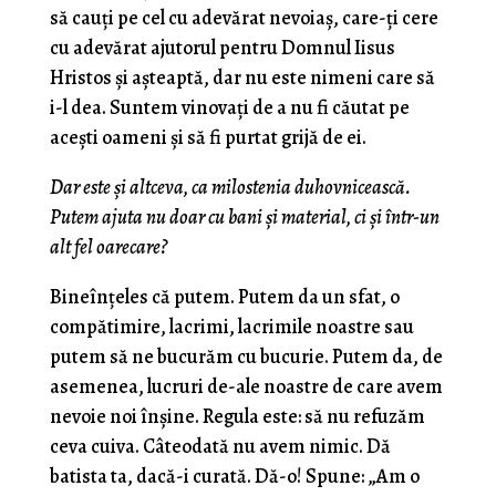
să cauţi pe cel cu adevărat nevoiaş, care-ţi cere
cu adevărat ajutorul pentru Domnul Iisus
Hristos şi aşteaptă, dar nu este nimeni care să
i-l dea. Suntem vinovaţi de a nu fi căutat pe
aceşti oameni şi să fi purtat grijă de ei.
Dar este
ş
i altceva, ca milostenia duhovnicească.
Putem ajuta nu doar cu bani
ş
i material, ci
ş
i într-un
alt fel oarecare?
Bineînţeles că putem. Putem da un sfat, o
compătimire, lacrimi, lacrimile noastre sau
putem să ne bucurăm cu bucurie. Putem da, de
asemenea, lucruri de-ale noastre de care avem
nevoie noi înşine. Regula este: să nu refuzăm
ceva cuiva. Câteodată nu avem nimic. Dă
batista ta, dacă-i curată. Dă-o! Spune: „Am o