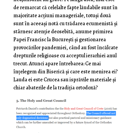
de remarcat că celelalte fapte lăudabile sunt în
majoritate acțiuni manageriale, totuși două
sunt în aceeași notă cu trădarea ecumenistă și
stârnesc atenție deosebită, anume primirea
Papei Francisc la București și gestionarea
provocărilor pandemiei, când au fost încălcate
drepturile religioase cu acceptul ierarhiei anul
trecut. Atunci apare întrebarea: Ce mai
înțelegem din Biserică și care este menirea ei?
Lauda ei este Crucea sau isprăvile materiale și
chiar abaterile de la tradiția ortodoxă?