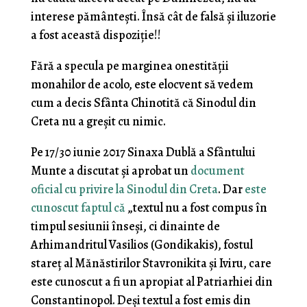
interese pământești. Însă cât de falsă și iluzorie
a fost această dispoziție!!
Fără a specula pe marginea onestității
monahilor de acolo, este elocvent să vedem
cum a decis Sfânta Chinotită că Sinodul din
Creta nu a greșit cu nimic.
Pe 17/30 iunie 2017 Sinaxa Dublă a Sfântului
Munte a discutat și aprobat un
document
oficial cu privire la Sinodul din Creta
. Dar
este
cunoscut faptul că
„textul nu a fost compus în
timpul sesiunii înseși, ci dinainte de
Arhimandritul Vasilios (Gondikakis), fostul
stareț al Mănăstirilor Stavronikita și Iviru, care
este cunoscut a fi un apropiat al Patriarhiei din
Constantinopol. Deși textul a fost emis din