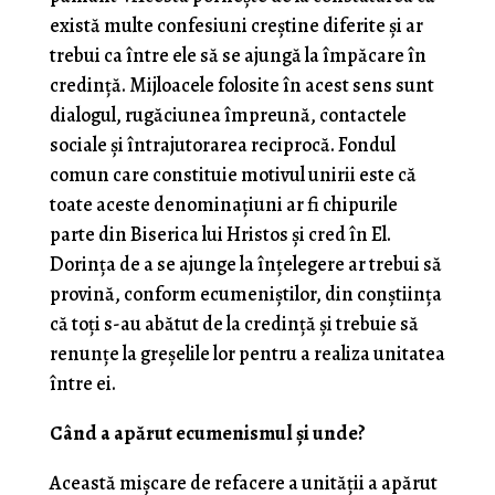
există multe confesiuni creștine diferite și ar
trebui ca între ele să se ajungă la împăcare în
credință. Mijloacele folosite în acest sens sunt
dialogul, rugăciunea împreună, contactele
sociale și întrajutorarea reciprocă. Fondul
comun care constituie motivul unirii este că
toate aceste denominațiuni ar fi chipurile
parte din Biserica lui Hristos și cred în El.
Dorința de a se ajunge la înțelegere ar trebui să
provină, conform ecumeniștilor, din conștiința
că toți s-au abătut de la credință și trebuie să
renunțe la greșelile lor pentru a realiza unitatea
între ei.
Când a apărut ecumenismul și unde?
Această mișcare de refacere a unității a apărut