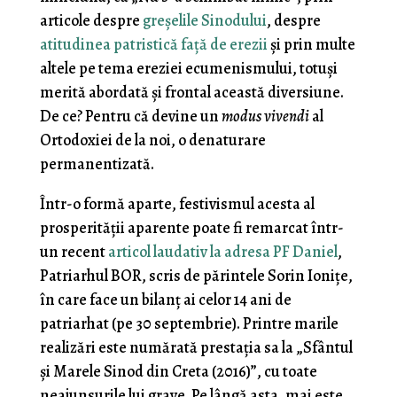
articole despre
greșelile Sinodului
, despre
atitudinea patristică față de erezii
și prin multe
altele pe tema ereziei ecumenismului, totuși
merită abordată și frontal această diversiune.
De ce? Pentru că devine un
modus vivendi
al
Ortodoxiei de la noi, o denaturare
permanentizată.
Într-o formă aparte, festivismul acesta al
prosperității aparente poate fi remarcat într-
un recent
articol laudativ la adresa PF Daniel
,
Patriarhul BOR, scris de părintele Sorin Ionițe,
în care face un bilanț ai celor 14 ani de
patriarhat (pe 30 septembrie). Printre marile
realizări este numărată prestația sa la „Sfântul
și Marele Sinod din Creta (2016)”, cu toate
neajunsurile lui grave. Pe lângă asta, mai este