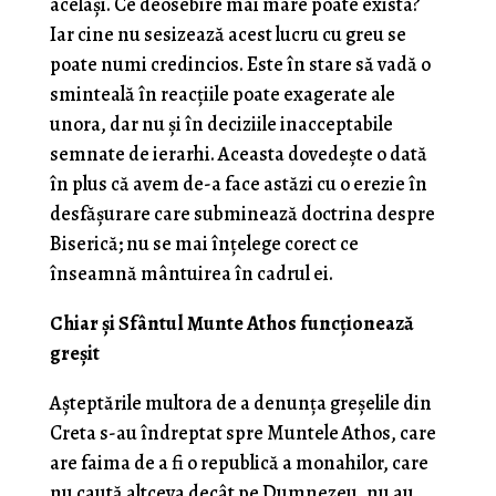
același. Ce deosebire mai mare poate exista?
Iar cine nu sesizează acest lucru cu greu se
poate numi credincios. Este în stare să vadă o
sminteală în reacțiile poate exagerate ale
unora, dar nu și în deciziile inacceptabile
semnate de ierarhi. Aceasta dovedește o dată
în plus că avem de-a face astăzi cu o erezie în
desfășurare care subminează doctrina despre
Biserică; nu se mai înțelege corect ce
înseamnă mântuirea în cadrul ei.
Chiar și Sfântul Munte Athos funcționează
greșit
Așteptările multora de a denunța greșelile din
Creta s-au îndreptat spre Muntele Athos, care
are faima de a fi o republică a monahilor, care
nu caută altceva decât pe Dumnezeu, nu au