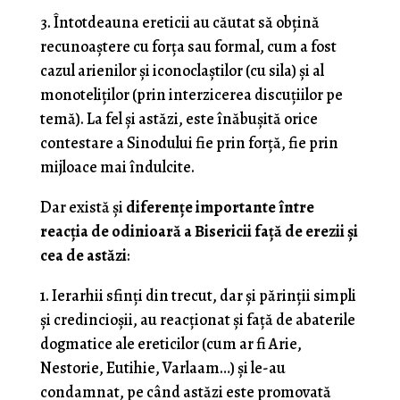
3. Întotdeauna ereticii au căutat să obțină
recunoaștere cu forța sau formal, cum a fost
cazul arienilor și iconoclaștilor (cu sila) și al
monoteliților (prin interzicerea discuțiilor pe
temă). La fel și astăzi, este înăbușită orice
contestare a Sinodului fie prin forță, fie prin
mijloace mai îndulcite.
Dar există și
diferențe importante între
reacția de odinioară a Bisericii față de erezii și
cea de astăzi
:
1. Ierarhii sfinți din trecut, dar și părinții simpli
și credincioșii, au reacționat și față de abaterile
dogmatice ale ereticilor (cum ar fi Arie,
Nestorie, Eutihie, Varlaam…) și le-au
condamnat, pe când astăzi este promovată