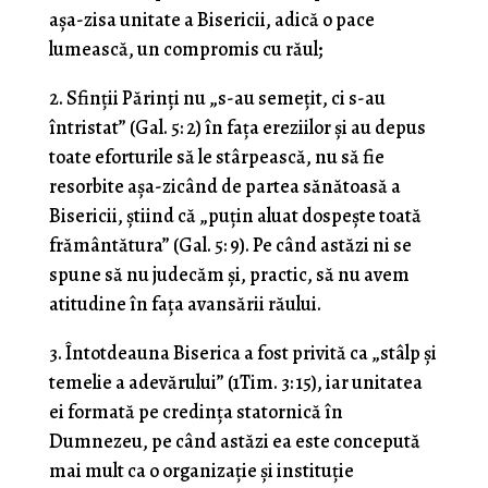
așa-zisa unitate a Bisericii, adică o pace
lumească, un compromis cu răul;
2. Sfinții Părinți nu „s-au semețit, ci s-au
întristat” (Gal. 5: 2) în fața ereziilor și au depus
toate eforturile să le stârpească, nu să fie
resorbite așa-zicând de partea sănătoasă a
Bisericii, știind că „puțin aluat dospește toată
frământătura” (Gal. 5: 9). Pe când astăzi ni se
spune să nu judecăm și, practic, să nu avem
atitudine în fața avansării răului.
3. Întotdeauna Biserica a fost privită ca „stâlp și
temelie a adevărului” (1Tim. 3: 15), iar unitatea
ei formată pe credința statornică în
Dumnezeu, pe când astăzi ea este concepută
mai mult ca o organizație și instituție