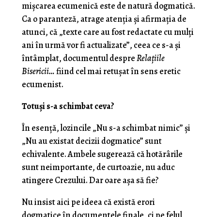
mișcarea ecumenică este de natură dogmatică.
Ca o paranteză, atrage atenția și afirmația de
atunci, că „texte care au fost redactate cu mulți
ani în urmă vor fi actualizate”, ceea ce s-a și
întâmplat, documentul despre
Relațiile
Bisericii…
fiind cel mai retușat în sens eretic
ecumenist.
Totuși s-a schimbat ceva?
În esență, lozincile „Nu s-a schimbat nimic” și
„Nu au existat decizii dogmatice” sunt
echivalente. Ambele sugerează că hotărârile
sunt neimportante, de curtoazie, nu aduc
atingere Crezului. Dar oare așa să fie?
Nu insist aici pe ideea că există erori
dogmatice în documentele finale, ci pe felul