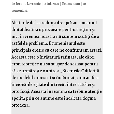
de
Ierom. Lavrentie
|
16 iul. 2021
|
Ecumenism
|
10
comentarii
Abaterile de la credința dreaptă au constituit
dintotdeauna o provocare pentru creștini și
nici în vremea noastră nu suntem scutiți de o
astfel de problemă. Ecumenismul este
principala erezie cu care ne confruntăm astăzi.
Aceasta este o învățătură rafinată, ale cărei
erori teoretice nu sunt ușor de sesizat pentru
că se urmărește o unire a „Bisericilor” diferită
de modelul cunoscut și îndătinat, cum au fost
încercările eșuate din trecut între catolici și
ortodocși. Aceasta înseamnă că trebuie atenție
sporită prin ce anume este încălcată dogma
ortodoxă.