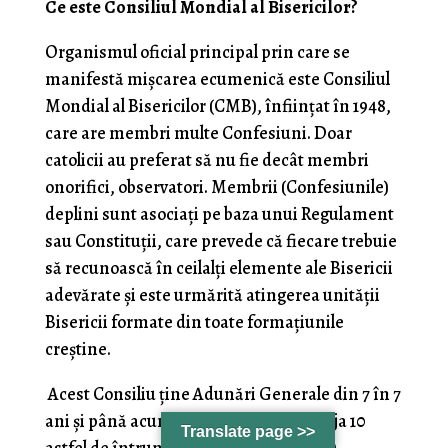
Ce este Consiliul Mondial al Bisericilor?
Organismul oficial principal prin care se
manifestă mișcarea ecumenică este Consiliul
Mondial al Bisericilor (CMB), înființat în 1948,
care are membri multe Confesiuni. Doar
catolicii au preferat să nu fie decât membri
onorifici, observatori. Membrii (Confesiunile)
deplini sunt asociați pe baza unui Regulament
sau Constituții, care prevede că fiecare trebuie
să recunoască în ceilalți elemente ale Bisericii
adevărate și este urmărită atingerea unității
Bisericii formate din toate formațiunile
creștine.
Acest Consiliu ține Adunări Generale din 7 în 7
ani și până acum au fost organizate deja 10
Translate page >>
astfel de întruniri la Amsterdam (1948),