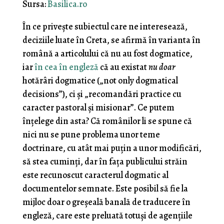
Sursa:
Basilica.ro
În ce privește subiectul care ne interesează,
deciziile luate în Creta, se afirmă în varianta în
română a articolului că nu au fost dogmatice,
iar
în cea în engleză
că au existat
nu doar
hotărâri dogmatice („not only dogmatical
decisions”), ci și „recomandări practice cu
caracter pastoral și misionar”. Ce putem
înțelege din asta? Că românilor li se spune că
nici nu se pune problema unor teme
doctrinare, cu atât mai puțin a unor modificări,
să stea cuminți, dar în fața publicului străin
este recunoscut caracterul dogmatic al
documentelor semnate. Este posibil să fie la
mijloc doar o greșeală banală de traducere în
engleză, care este preluată totuși de agențiile