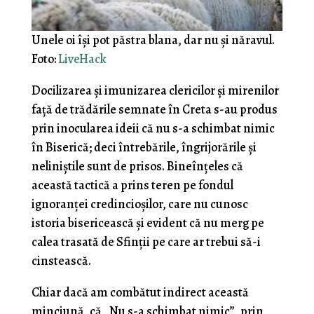
Unele oi își pot păstra blana, dar nu și năravul.
Foto:
LiveHack
Docilizarea și imunizarea clericilor și mirenilor
față de trădările semnate în Creta s-au produs
prin inocularea ideii că nu s-a schimbat nimic
în Biserică; deci întrebările, îngrijorările și
neliniștile sunt de prisos. Bineînțeles că
această tactică a prins teren pe fondul
ignoranței credincioșilor, care nu cunosc
istoria bisericească și evident că nu merg pe
calea trasată de Sfinții pe care ar trebui să-i
cinstească.
Chiar dacă am combătut indirect această
minciună, că „Nu s-a schimbat nimic”, prin