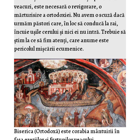
veacuri, este necesară o revigorare, o
mărturisire a ortodoxiei. Nu avem o scuză dacă
urmăm păstori care, în loc să conducă la rai,
încuie ușile cerului și nici ei nu intră. Trebuie să
știm la ce să fim atenți, care anume este
pericolul mișcării ecumenice.
Biserica (Ortodoxă) este corabia mântuirii în
fața ereziilor și furtunilor veacului