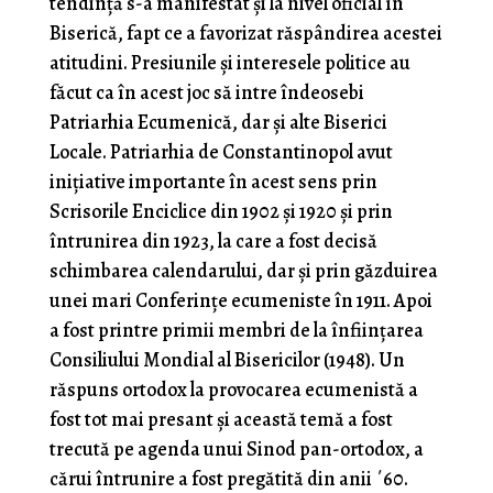
tendință s-a manifestat și la nivel oficial în
Biserică, fapt ce a favorizat răspândirea acestei
atitudini. Presiunile și interesele politice au
făcut ca în acest joc să intre îndeosebi
Patriarhia Ecumenică, dar și alte Biserici
Locale. Patriarhia de Constantinopol avut
inițiative importante în acest sens prin
Scrisorile Enciclice din 1902 și 1920 și prin
întrunirea din 1923, la care a fost decisă
schimbarea calendarului, dar și prin găzduirea
unei mari Conferințe ecumeniste în 1911. Apoi
a fost printre primii membri de la înființarea
Consiliului Mondial al Bisericilor (1948). Un
răspuns ortodox la provocarea ecumenistă a
fost tot mai presant și această temă a fost
trecută pe agenda unui Sinod pan-ortodox, a
cărui întrunire a fost pregătită din anii ΄60.