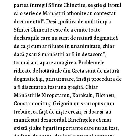
partea întregii Sfinte Chinotite, se știe și faptul
că o serie de Mănăstiri athonite au contestat
documentul”. Deși „politica de mult timp a
Sfintei Chinotite este de a emite toate
declarațiile care nu sunt de natură dogmatică
de ca și cum ar fi luate în unanimitate, chiar
dacă 7 sau 8 mănăstiri ar fi în dezacord”,
tocmai aici apare amăgirea. Problemele
ridicate de hotărârile din Creta sunt de natură
dogmatică și, prin urmare, însăși procedura de
a fi discutate a fost una greșită. Chiar
Mănăstirile Xiropotamu, Karakalu, Filotheu,
Constamonitu și Grigoriu nu s-au opus cum
trebuie, ca față de niște erezii, ci doar și-au
manifestat dezacordul. Bineînțeles că mai
există și alte figuri importante care nu au fost,