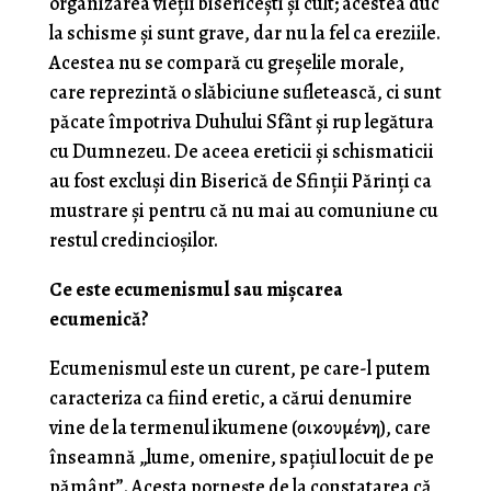
organizarea vieții bisericești și cult; acestea duc
la schisme și sunt grave, dar nu la fel ca ereziile.
Acestea nu se compară cu greșelile morale,
care reprezintă o slăbiciune sufletească, ci sunt
păcate împotriva Duhului Sfânt și rup legătura
cu Dumnezeu. De aceea ereticii și schismaticii
au fost excluși din Biserică de Sfinții Părinți ca
mustrare și pentru că nu mai au comuniune cu
restul credincioșilor.
Ce este ecumenismul sau mișcarea
ecumenică?
Ecumenismul este un curent, pe care-l putem
caracteriza ca fiind eretic, a cărui denumire
vine de la termenul ikumene (οικουμένη), care
înseamnă „lume, omenire, spațiul locuit de pe
pământ”. Acesta pornește de la constatarea că