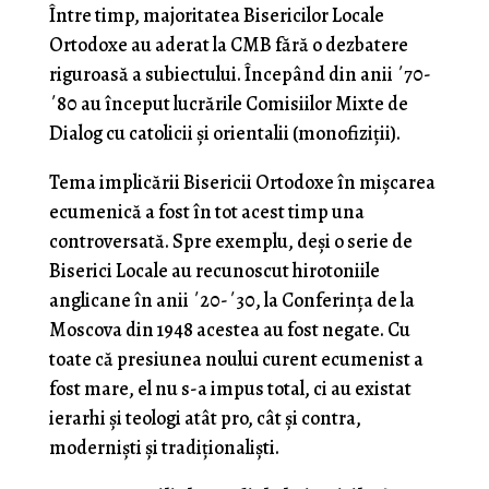
Între timp, majoritatea Bisericilor Locale
Ortodoxe au aderat la CMB fără o dezbatere
riguroasă a subiectului. Începând din anii ΄70-
΄80 au început lucrările Comisiilor Mixte de
Dialog cu catolicii și orientalii (monofiziții).
Tema implicării Bisericii Ortodoxe în mișcarea
ecumenică a fost în tot acest timp una
controversată. Spre exemplu, deși o serie de
Biserici Locale au recunoscut hirotoniile
anglicane în anii ΄20-΄30, la Conferința de la
Moscova din 1948 acestea au fost negate. Cu
toate că presiunea noului curent ecumenist a
fost mare, el nu s-a impus total, ci au existat
ierarhi și teologi atât pro, cât și contra,
moderniști și tradiționaliști.