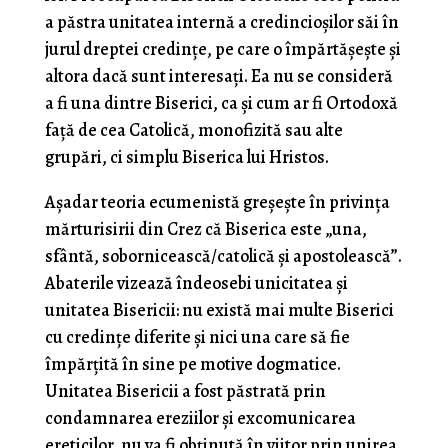
a păstra unitatea internă a credincioșilor săi în
jurul dreptei credințe, pe care o împărtășește și
altora dacă sunt interesați. Ea nu se consideră
a fi una dintre Biserici, ca și cum ar fi Ortodoxă
față de cea Catolică, monofizită sau alte
grupări, ci simplu Biserica lui Hristos.
Așadar teoria ecumenistă greșește în privința
mărturisirii din Crez că Biserica este „una,
sfântă, sobornicească/catolică și apostolească”.
Abaterile vizează îndeosebi unicitatea și
unitatea Bisericii: nu există mai multe Biserici
cu credințe diferite și nici una care să fie
împărțită în sine pe motive dogmatice.
Unitatea Bisericii a fost păstrată prin
condamnarea ereziilor și excomunicarea
ereticilor, nu va fi obținută în viitor prin unirea