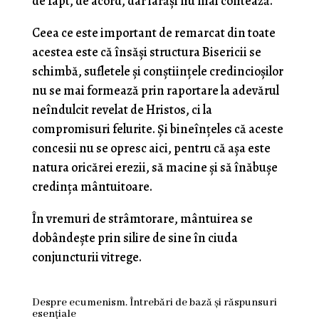
de fapt, de acord, dar iarăși nu mai contează.
Ceea ce este important de remarcat din toate
acestea este că însăși structura Bisericii se
schimbă, sufletele și conștiințele credincioșilor
nu se mai formează prin raportare la adevărul
neîndulcit revelat de Hristos, ci la
compromisuri felurite. Și bineînțeles că aceste
concesii nu se opresc aici, pentru că așa este
natura oricărei erezii, să macine și să înăbușe
credința mântuitoare.
În vremuri de strâmtorare, mântuirea se
dobândește prin silire de sine în ciuda
conjuncturii vitrege.
Despre ecumenism. Întrebări de bază și răspunsuri
esențiale