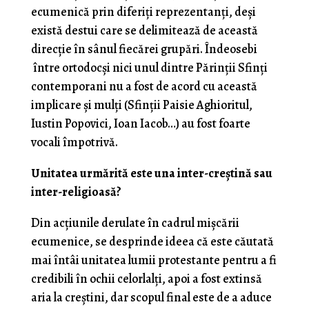
ecumenică prin diferiți reprezentanți, deși
există destui care se delimitează de această
direcție în sânul fiecărei grupări. Îndeosebi
între ortodocși nici unul dintre Părinții Sfinți
contemporani nu a fost de acord cu această
implicare și mulți (Sfinții Paisie Aghioritul,
Iustin Popovici, Ioan Iacob…) au fost foarte
vocali împotrivă.
Unitatea urmărită este una inter-creștină sau
inter-religioasă?
Din acțiunile derulate în cadrul mișcării
ecumenice, se desprinde ideea că este căutată
mai întâi unitatea lumii protestante pentru a fi
credibili în ochii celorlalți, apoi a fost extinsă
aria la creștini, dar scopul final este de a aduce