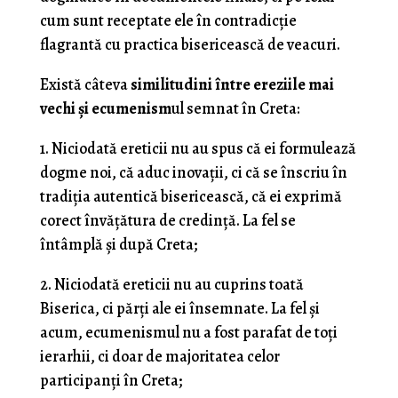
cum sunt receptate ele în contradicție
flagrantă cu practica bisericească de veacuri.
Există câteva
similitudini între ereziile mai
vechi și ecumenism
ul semnat în Creta:
1. Niciodată ereticii nu au spus că ei formulează
dogme noi, că aduc inovații, ci că se înscriu în
tradiția autentică bisericească, că ei exprimă
corect învățătura de credință. La fel se
întâmplă și după Creta;
2. Niciodată ereticii nu au cuprins toată
Biserica, ci părți ale ei însemnate. La fel și
acum, ecumenismul nu a fost parafat de toți
ierarhii, ci doar de majoritatea celor
participanți în Creta;