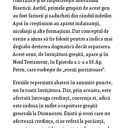
contrazice și se împotrivește adevărului
Bisericii. Astfel, primele grupări de acest gen
au fost fariseii și saducheii din rândul iudeilor.
Apoi în creștinism au apărut iudaizanții,
nicolaiții și alte formațiuni. Dar conceptul de
erezie a ajuns să fie folosit pentru a indica mai
degrabă devierea dogmatică decât separarea.
Acest sens, de învățătură greșită, apare și în
Noul Testament, în Epistola a 2-a a Sf. Ap.
Petru, care vorbește de „erezii pierzătoare”.
Ereziile reprezintă abateri în anumite puncte,
nu în toată învățătura. Dar, prin aceasta, este
afectată întreaga credință, coerența ei, adică
este indusă în suflet o raportare greșită
generală la Dumnezeu. Există și erori care nu
afectează credința, ci se referă la pocăință,