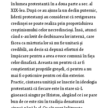
în lumea protestantă în a doua parte a sec. al
XIX-lea. După ce au ajuns la un declin puternic,
liderii protestanți au considerat că revigorarea
credinței se poate realiza prin propovăduirea
creștinismului celor necredincioși. Însă, atunci
când s-au lovit de dezbinarea lor internă, care
făcea ca mărturia lor să nu fie unitară și
credibilă, au decis să depună eforturi de
împăcare pentru a avea o voce comună în fața
celor dinafară. Aceasta nu pentru că ar fi
conștientizat propriile greșeli, ci pentru a nu
mai fi o poticnire pentru cei din exterior.
Practic, căutarea unității se înscrie în ideologia
protestantă că fiecare este în stare să-L
găsească singur pe Hristos, alegând ce i se pare
bun de ce este rău în tradiția denaturată
ajunsă până la el. Cu cât sunt înlăturate