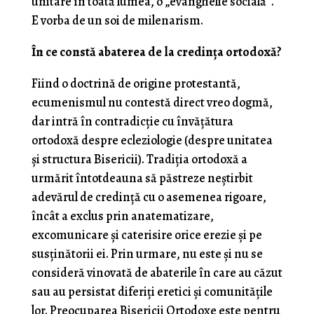
unitare în toată lumea, o „evanghelie socială”.
E vorba de un soi de milenarism.
În ce constă abaterea de la credința ortodoxă?
Fiind o doctrină de origine protestantă,
ecumenismul nu contestă direct vreo dogmă,
dar intră în contradicție cu învățătura
ortodoxă despre ecleziologie (despre unitatea
și structura Bisericii). Tradiția ortodoxă a
urmărit întotdeauna să păstreze neștirbit
adevărul de credință cu o asemenea rigoare,
încât a exclus prin anatematizare,
excomunicare și caterisire orice erezie și pe
susținătorii ei. Prin urmare, nu este și nu se
consideră vinovată de abaterile în care au căzut
sau au persistat diferiți eretici și comunitățile
lor. Preocuparea Bisericii Ortodoxe este pentru