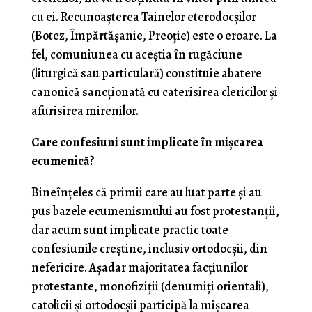
cu ei. Recunoașterea Tainelor eterodocșilor
(Botez, Împărtășanie, Preoție) este o eroare. La
fel, comuniunea cu aceștia în rugăciune
(liturgică sau particulară) constituie abatere
canonică sancționată cu caterisirea clericilor și
afurisirea mirenilor.
Care confesiuni sunt implicate în mișcarea
ecumenică?
Bineînțeles că primii care au luat parte și au
pus bazele ecumenismului au fost protestanții,
dar acum sunt implicate practic toate
confesiunile creștine, inclusiv ortodocșii, din
nefericire. Așadar majoritatea facțiunilor
protestante, monofiziții (denumiți orientali),
catolicii și ortodocșii participă la mișcarea