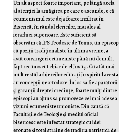
Un alt aspect foarte important, pe lângă acela
al atenției la amăgirea pe care o ascunde, e că
ecumenismul este deja foarte infiltrat în
Biserică, în rândul clericilor, mai ales al
ierarhiei superioare. Este suficient să
observăm că IPS Teodosie de Tomis, un episcop
cu poziții tradiționaliste în ultima vreme, a
avut convingeri ecumeniste până nu demult,
fapt recunoscut chiar de el însuși. Cu atât mai
mult restul arhiereilor educați în spiritul acesta
au concepții neortodoxe. În loc să fie apărătorii
și garanții dreptei credințe, foarte mulți dintre
episcopi au ajuns să promoveze cel mai adesea
viziuni ecumeniste unioniste. Din cauză că
Facultățile de Teologie și mediul oficial
bisericesc este infestat strategic cu idei
eronate și total străine de tradiția patristică de