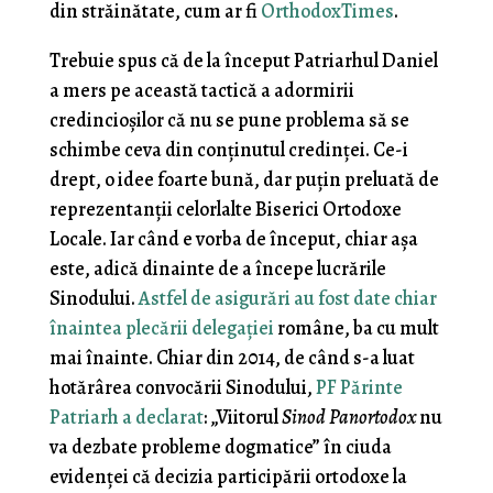
din străinătate, cum ar fi
OrthodoxTimes
.
Trebuie spus că de la început Patriarhul Daniel
a mers pe această tactică a adormirii
credincioșilor că nu se pune problema să se
schimbe ceva din conținutul credinței. Ce-i
drept, o idee foarte bună, dar puțin preluată de
reprezentanții celorlalte Biserici Ortodoxe
Locale. Iar când e vorba de început, chiar așa
este, adică dinainte de a începe lucrările
Sinodului.
Astfel de asigurări au fost date chiar
înaintea plecării delegației
române, ba cu mult
mai înainte. Chiar din 2014, de când s-a luat
hotărârea convocării Sinodului,
PF Părinte
Patriarh a declarat
: „Viitorul
Sinod Panortodox
nu
va dezbate probleme dogmatice” în ciuda
evidenței că decizia participării ortodoxe la