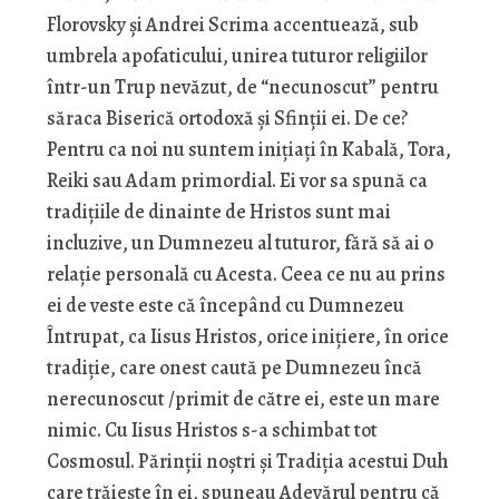
Florovsky și Andrei Scrima accentuează, sub
umbrela apofaticului, unirea tuturor religiilor
într-un Trup nevăzut, de “necunoscut” pentru
săraca Biserică ortodoxă și Sfinții ei. De ce?
Pentru ca noi nu suntem inițiați în Kabală, Tora,
Reiki sau Adam primordial. Ei vor sa spună ca
tradițiile de dinainte de Hristos sunt mai
incluzive, un Dumnezeu al tuturor, fără să ai o
relație personală cu Acesta. Ceea ce nu au prins
ei de veste este că începând cu Dumnezeu
Întrupat, ca Iisus Hristos, orice inițiere, în orice
tradiție, care onest caută pe Dumnezeu încă
nerecunoscut /primit de către ei, este un mare
nimic. Cu Iisus Hristos s-a schimbat tot
Cosmosul. Părinții noștri și Tradiția acestui Duh
care trăiește în ei, spuneau Adevărul pentru că