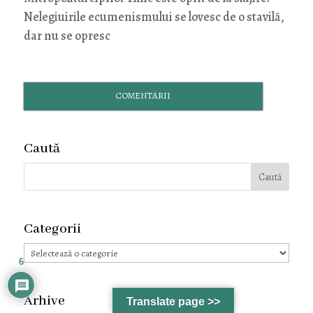
Nelegiuirile ecumenismului se lovesc de o stavilă,
dar nu se opresc
COMENTARII
Caută
Categorii
Categorii
6
Arhive
Translate page >>