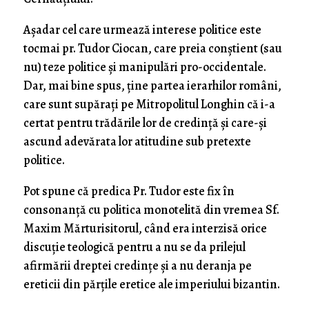
Așadar cel care urmează interese politice este
tocmai pr. Tudor Ciocan, care preia conștient (sau
nu) teze politice și manipulări pro-occidentale.
Dar, mai bine spus, ține partea ierarhilor români,
care sunt supărați pe Mitropolitul Longhin că i-a
certat pentru trădările lor de credință și care-și
ascund adevărata lor atitudine sub pretexte
politice.
Pot spune că predica Pr. Tudor este fix în
consonanță cu politica monotelită din vremea Sf.
Maxim Mărturisitorul, când era interzisă orice
discuție teologică pentru a nu se da prilejul
afirmării dreptei credințe și a nu deranja pe
ereticii din părțile eretice ale imperiului bizantin.