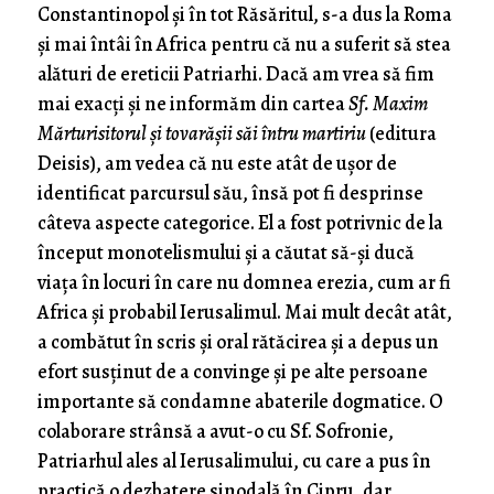
Constantinopol și în tot Răsăritul, s-a dus la Roma
și mai întâi în Africa pentru că nu a suferit să stea
alături de ereticii Patriarhi. Dacă am vrea să fim
mai exacți și ne informăm din cartea
Sf. Maxim
Mărturisitorul și tovarășii săi întru martiriu
(editura
Deisis), am vedea că nu este atât de ușor de
identificat parcursul său, însă pot fi desprinse
câteva aspecte categorice. El a fost potrivnic de la
început monotelismului și a căutat să-și ducă
viața în locuri în care nu domnea erezia, cum ar fi
Africa și probabil Ierusalimul. Mai mult decât atât,
a combătut în scris și oral rătăcirea și a depus un
efort susținut de a convinge și pe alte persoane
importante să condamne abaterile dogmatice. O
colaborare strânsă a avut-o cu Sf. Sofronie,
Patriarhul ales al Ierusalimului, cu care a pus în
practică o dezbatere sinodală în Cipru, dar