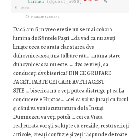
Offline
Carmen
(@guest_5936)
#5936
25 ianuarie 2024 1:59
Dacă am fi in vreo erezie nu se mai cobora
lumina de Sfintele Paști….da vad ca nu aveți
liniște ceea ce arata clar starea dvs
duhovniceasxa,una tulbure rău…..numa stare
duhovniceasca nu este……dvs ce vreți, sa
conduceți dvs biserica? DIN CE GRUPARE
FACETI PARTE CEI CARE AVETI ACEST
SITE…..biserica nu o veți putea distruge pt ca La
conducere e Hristos……cei ca voi va jucați cu focul
și când va veni scuturatura de la Însuși
Dumnezeu va veți potoli…..cei cu Viata
real,curata vor ști sa lupte cu ereziile, restu scrieți
articole, creați confuzie și veți răspunde de toate