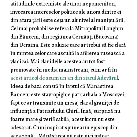
atitudinile extremiste ale unor nepomenitori,
invocarea intereselor politice ale unora dintre ei
din afara țării este deja un alt nivel al manipulării.
Cel mai probabil se referă la Mitropolitul Longhin
din Bănceni, din regiunea Cernăuți (Bucovina)
din Ucraina. Este o aluzie care ar trebui să fie clară
în mintea celor care ascultă la afilierea rusească a
vlădicăi. Mai clar ideile acestea au tot fost
promovate în media mainstream, cum ar fi în
acest articol de acum un an din ziarul Adevărul
.
Ideea de bază constă în faptul că Mănăstirea
Bănceni este stavropighie patriarhală a Moscovei,
fapt ce ar transmite un mesaj clar al graniței de
influență a Patriarhului Chiril. Însă, surpriză nu
foarte mare și verificabilă, acest lucru nu este
adevărat. Cum inspirat spunea un episcop din
acea zonă, „Mănăstirea nu este nici măcar