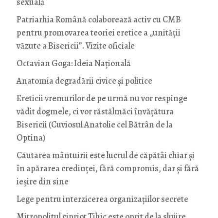
sexuală
Patriarhia Română colaborează activ cu CMB
pentru promovarea teoriei eretice a „unității
văzute a Bisericii”. Vizite oficiale
Octavian Goga: Ideia Naţională
Anatomia degradării civice și politice
Ereticii vremurilor de pe urmă nu vor respinge
vădit dogmele, ci vor răstălmăci învățătura
Bisericii (Cuviosul Anatolie cel Bătrân de la
Optina)
Căutarea mântuirii este lucrul de căpătâi chiar și
în apărarea credinței, fără compromis, dar și fără
ieșire din sine
Lege pentru interzicerea organizaţiilor secrete
Mitropolitul cipriot Tihic este oprit de la slujire.