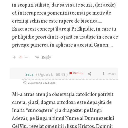
in scopuri stiliste, dar sa vi sa te scuzi , (lor acolo)
că întreruperea pomenirii tocmai pe motiv de
erezii și schisme este rupere de biserica….
Exact acest concept îl are și Pr Elipidie, in care tu
pr Elipidie provi dintr-o țară cu tradiție în ceea ce
privește punerea în aplicare a acestui Canon….
-1
Reply
Offline
Sara
#5943
(@guest_5943)
25 ianuarie 2024 12:31
Mi-a atras atenția observația catolicilor potrivit
căreia, și azi, dogma ortodoxă este depășită de
înalta “cunoaștere” și a dragostei pe lângă
Adevăr, pe lângă ultimul Nume al Dumnezeului
Cel Viu, revelat omenirii : Iisus Hristos. Domnii