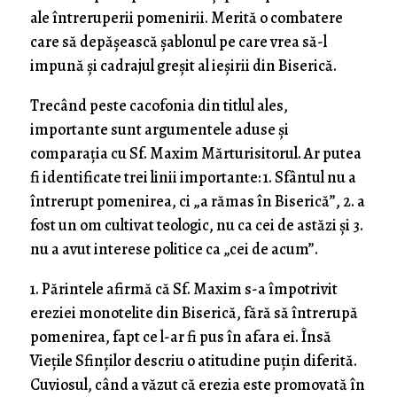
ale întreruperii pomenirii. Merită o combatere
care să depășească șablonul pe care vrea să-l
impună și cadrajul greșit al ieșirii din Biserică.
Trecând peste cacofonia din titlul ales,
importante sunt argumentele aduse și
comparația cu Sf. Maxim Mărturisitorul. Ar putea
fi identificate trei linii importante: 1. Sfântul nu a
întrerupt pomenirea, ci „a rămas în Biserică”, 2. a
fost un om cultivat teologic, nu ca cei de astăzi și 3.
nu a avut interese politice ca „cei de acum”.
1. Părintele afirmă că Sf. Maxim s-a împotrivit
ereziei monotelite din Biserică, fără să întrerupă
pomenirea, fapt ce l-ar fi pus în afara ei. Însă
Viețile Sfinților descriu o atitudine puțin diferită.
Cuviosul, când a văzut că erezia este promovată în