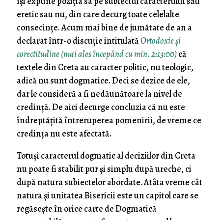
își expune poziția sa pe subiectul caracterului său
eretic sau nu, din care decurg toate celelalte
consecințe. Acum mai bine de jumătate de an a
declarat într-o discuție intitulată
Ortodoxie și
corectitudine (mai ales începând cu min. 2:13:00)
că
textele din Creta au caracter politic, nu teologic,
adică nu sunt dogmatice. Deci se dezice de ele,
dar le consideră a fi nedăunătoare la nivel de
credință. De aici decurge concluzia că nu este
îndreptățită întreruperea pomenirii, de vreme ce
credința nu este afectată.
Totuși caracterul dogmatic al deciziilor din Creta
nu poate fi stabilit pur și simplu după ureche, ci
după natura subiectelor abordate. Atâta vreme cât
natura și unitatea Bisericii este un capitol care se
regăsește în orice carte de Dogmatică