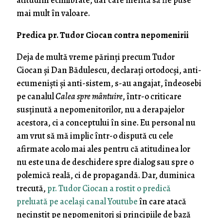
atitudini echilibrate, dar care merită să fie puse
mai mult în valoare.
Predica pr. Tudor Ciocan contra nepomenirii
Deja de multă vreme părinți precum Tudor
Ciocan și Dan Bădulescu, declarați ortodocși, anti-
ecumeniști și anti-sistem, s-au angajat, îndeosebi
pe canalul
Calea spre mântuire
, într-o criticare
susținută a nepomenitorilor, nu a derapajelor
acestora, ci a conceptului în sine. Eu personal nu
am vrut să mă implic într-o dispută cu cele
afirmate acolo mai ales pentru că atitudinea lor
nu este una de deschidere spre dialog sau spre o
polemică reală, ci de propagandă. Dar, duminica
trecută,
pr. Tudor Ciocan a rostit o predică
preluată pe același canal Youtube
în care atacă
necinstit pe nepomenitori și principiile de bază