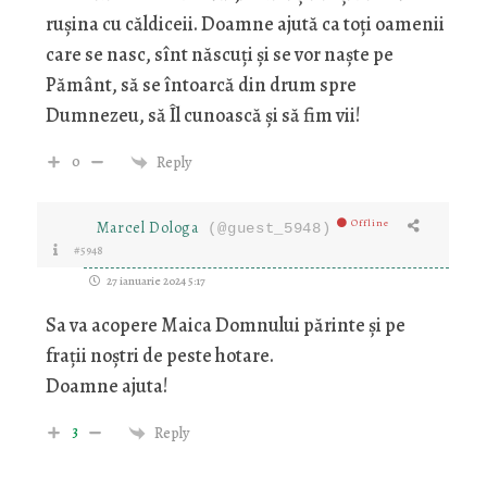
rușina cu căldiceii. Doamne ajută ca toți oamenii
care se nasc, sînt născuți și se vor naște pe
Pământ, să se întoarcă din drum spre
Dumnezeu, să Îl cunoască și să fim vii!
0
Reply
Offline
Marcel Dologa
(@guest_5948)
#5948
27 ianuarie 2024 5:17
Sa va acopere Maica Domnului părinte și pe
frații noștri de peste hotare.
Doamne ajuta!
3
Reply