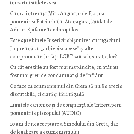
(moarte) sufletească
Cum a întrerupt Mitr. Augustin de Florina
pomenirea Patriarhului Atenagora, lăudat de
Arhim. Epifanie Teodoropulos
Este spre binele Bisericii obișnuirea cu rugăciuni
împreună cu „arhiepiscopese” și alte
compromisuri în fața LGBT sau schismaticilor?
Cu cât ereziile au fost mai răspândite, cu atât au
fost mai greu de condamnat și de înfrânt
Ce face ca ecumenismul din Creta să nu fie erezie
discutabilă, ci clară și fără tăgadă
Limitele canonice și de conștiință ale întreruperii
pomenirii episcopului (AUDIO)
10 ani de neacceptare a Sinodului din Creta, dar
de legalizare a ecumenismului