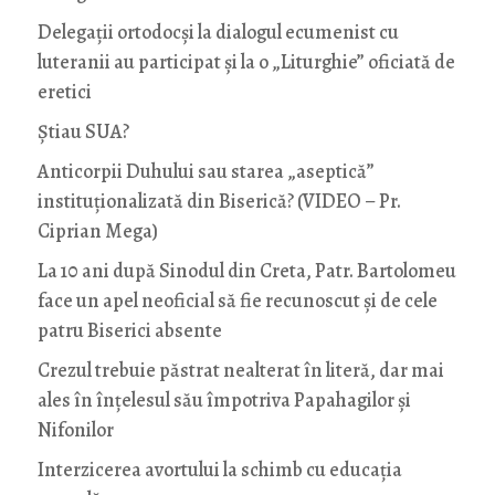
Delegații ortodocși la dialogul ecumenist cu
luteranii au participat și la o „Liturghie” oficiată de
eretici
Știau SUA?
Anticorpii Duhului sau starea „aseptică”
instituționalizată din Biserică? (VIDEO – Pr.
Ciprian Mega)
La 10 ani după Sinodul din Creta, Patr. Bartolomeu
face un apel neoficial să fie recunoscut și de cele
patru Biserici absente
Crezul trebuie păstrat nealterat în literă, dar mai
ales în înțelesul său împotriva Papahagilor și
Nifonilor
Interzicerea avortului la schimb cu educaţia