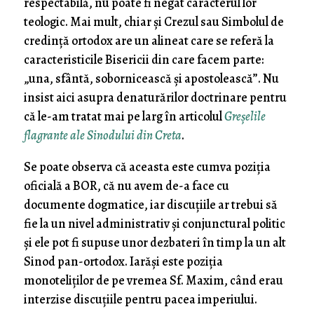
respectabilă, nu poate fi negat caracterul lor
teologic. Mai mult, chiar și Crezul sau Simbolul de
credință ortodox are un alineat care se referă la
caracteristicile Bisericii din care facem parte:
„una, sfântă, sobornicească și apostolească”. Nu
insist aici asupra denaturărilor doctrinare pentru
că le-am tratat mai pe larg în articolul
Greșelile
flagrante ale Sinodului din Creta
.
Se poate observa că aceasta este cumva poziția
oficială a BOR, că nu avem de-a face cu
documente dogmatice, iar discuțiile ar trebui să
fie la un nivel administrativ și conjunctural politic
și ele pot fi supuse unor dezbateri în timp la un alt
Sinod pan-ortodox. Iarăși este poziția
monoteliților de pe vremea Sf. Maxim, când erau
interzise discuțiile pentru pacea imperiului.