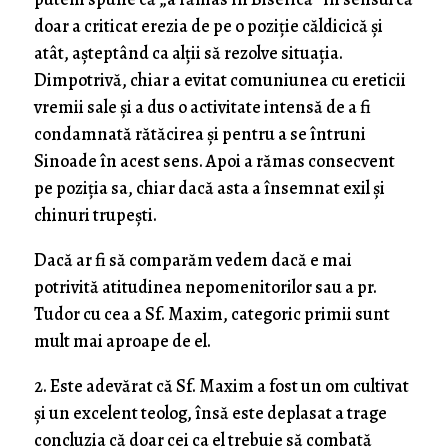
doar a criticat erezia de pe o poziție căldicică și
atât, așteptând ca alții să rezolve situația.
Dimpotrivă, chiar a evitat comuniunea cu ereticii
vremii sale și a dus o activitate intensă de a fi
condamnată rătăcirea și pentru a se întruni
Sinoade în acest sens. Apoi a rămas consecvent
pe poziția sa, chiar dacă asta a însemnat exil și
chinuri trupești.
Dacă ar fi să comparăm vedem dacă e mai
potrivită atitudinea nepomenitorilor sau a pr.
Tudor cu cea a Sf. Maxim, categoric primii sunt
mult mai aproape de el.
2. Este adevărat că Sf. Maxim a fost un om cultivat
și un excelent teolog, însă este deplasat a trage
concluzia că doar cei ca el trebuie să combată