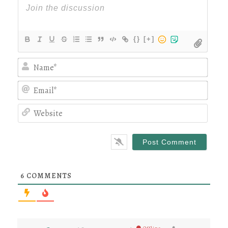
{}
[+]
Nam
Emai
Webs
6
COMMENTS