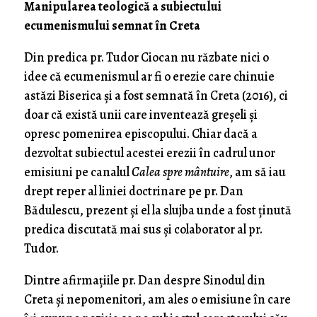
Manipularea teologică a subiectului
ecumenismului semnat în Creta
Din predica pr. Tudor Ciocan nu răzbate nici o
idee că ecumenismul ar fi o erezie care chinuie
astăzi Biserica și a fost semnată în Creta (2016), ci
doar că există unii care inventează greșeli și
opresc pomenirea episcopului. Chiar dacă a
dezvoltat subiectul acestei erezii în cadrul unor
emisiuni pe canalul
Calea spre mântuire
, am să iau
drept reper al liniei doctrinare pe pr. Dan
Bădulescu, prezent și el la slujba unde a fost ținută
predica discutată mai sus și colaborator al pr.
Tudor.
Dintre afirmațiile pr. Dan despre Sinodul din
Creta și nepomenitori, am ales o emisiune în care