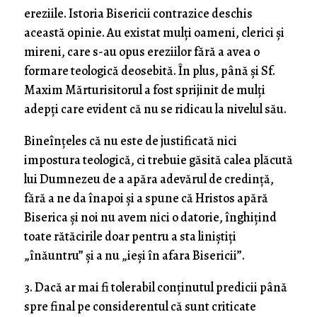
ereziile. Istoria Bisericii contrazice deschis
această opinie. Au existat mulți oameni, clerici și
mireni, care s-au opus ereziilor fără a avea o
formare teologică deosebită. În plus, până și Sf.
Maxim Mărturisitorul a fost sprijinit de mulți
adepți care evident că nu se ridicau la nivelul său.
Bineînțeles că nu este de justificată nici
impostura teologică, ci trebuie găsită calea plăcută
lui Dumnezeu de a apăra adevărul de credință,
fără a ne da înapoi și a spune că Hristos apără
Biserica și noi nu avem nici o datorie, înghițind
toate rătăcirile doar pentru a sta liniștiți
„înăuntru” și a nu „ieși în afara Bisericii”.
3. Dacă ar mai fi tolerabil conținutul predicii până
spre final pe considerentul că sunt criticate