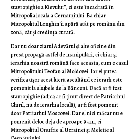
stavropighie a Kievului”, ci este încadrată în
Mitropolia locală a Cernăuțiului. Ba chiar
Mitropolitul Longhin îi apără atât pe românii din
zonă, cât și credința curată.
Dar nu doar ziarul Adevărul și alte oficine din
presă propagă astfel de manipulări, ci chiar și
ierarhia noastră română face aceasta, cum e cazul
Mitropolitului Teofan al Moldovei. Iar el putea
verifica ușor acest lucru ascultând ce ierarh este
pomenit la slujbele de la Bănceni. Dacă ar fi fost
stavropighie (adică ar fi ținut direct de Patriarhul
Chiril, nu de ierarhia locală), ar fi fost pomenit
doar Patriarhul Moscovei. Dar el nici măcar nu e
pomenit deloc deja de aproape 9 ani, ci
Mitropolitul Onufrie al Ucrainei și Meletie al
Cernăuțiului.