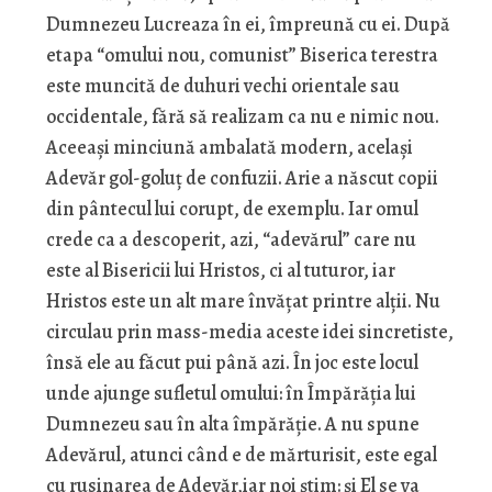
Dumnezeu Lucreaza în ei, împreună cu ei. După
etapa “omului nou, comunist” Biserica terestra
este muncită de duhuri vechi orientale sau
occidentale, fără să realizam ca nu e nimic nou.
Aceeași minciună ambalată modern, același
Adevăr gol-goluț de confuzii. Arie a născut copii
din pântecul lui corupt, de exemplu. Iar omul
crede ca a descoperit, azi, “adevărul” care nu
este al Bisericii lui Hristos, ci al tuturor, iar
Hristos este un alt mare învățat printre alții. Nu
circulau prin mass-media aceste idei sincretiste,
însă ele au făcut pui până azi. În joc este locul
unde ajunge sufletul omului: în Împărăția lui
Dumnezeu sau în alta împărăție. A nu spune
Adevărul, atunci când e de mărturisit, este egal
cu rusinarea de Adevăr,iar noi știm: și El se va