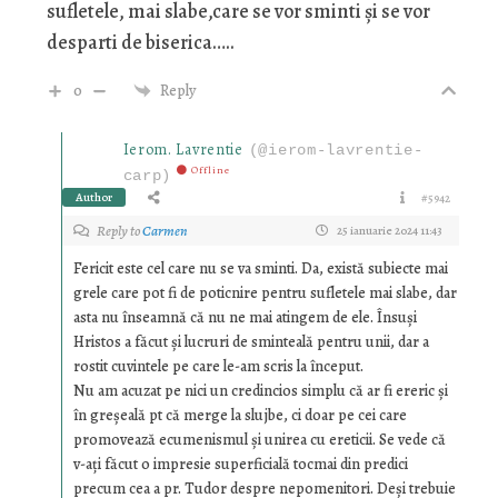
sufletele, mai slabe,care se vor sminti și se vor
desparti de biserica…..
0
Reply
Ierom. Lavrentie
(@ierom-lavrentie-
Offline
carp)
Author
#5942
Reply to
Carmen
25 ianuarie 2024 11:43
Fericit este cel care nu se va sminti. Da, există subiecte mai
grele care pot fi de poticnire pentru sufletele mai slabe, dar
asta nu înseamnă că nu ne mai atingem de ele. Însuși
Hristos a făcut și lucruri de sminteală pentru unii, dar a
rostit cuvintele pe care le-am scris la început.
Nu am acuzat pe nici un credincios simplu că ar fi ereric și
în greșeală pt că merge la slujbe, ci doar pe cei care
promovează ecumenismul și unirea cu ereticii. Se vede că
v-ați făcut o impresie superficială tocmai din predici
precum cea a pr. Tudor despre nepomenitori. Deși trebuie