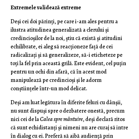
Extremele validează extreme
Deși cei doi părinți, pe care i-am ales pentru a
ilustra atitudinea generalizată a clerului și
credincioșilor de la noi, știu că există și atitudini
echilibrate, ei aleg să reacționeze față de cei
radicalizați și să generalizeze, să-i eticheteze pe
toți la fel prin această grilă. Este evident, cel puțin
pentru un ochi din afară, că în acest mod
manipulează pe credincioși și le adorm
conștiințele într-un mod delicat.
Deși am luat legătura în diferite feluri cu dânșii,
nu sunt dispuși spre o dezbatere onestă, precum
nici cei de la
Calea spre mântuire
, deși declară ritos
că sunt echidistanți și nimeni nu are curaj să intre
în dialog cu ei. Preferă să aibă audiență prin