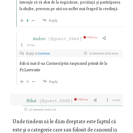
intenție să vă abat de la rugăciune, pocăință și participarea
la slujbe, precum pe nici un suflet mai fraged în credință.
4
Reply
Offline
Andrei
(@guest_5944)
#5944
Reply to
Carmen
25 ianuarie 2024 14:40
Sah si mat d-na Carmen!prin raspunsul primit de la
Pr.Lavrentie
0
Reply
Offline
Mihai
#5939
(@guest_5939)
25 ianuarie 2024 5:47
Unde tindem să le dăm dreptate este faptul că
este și o categorie care sau folosit de canonul 15