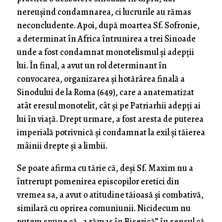
nereușind condamnarea, ci lucrurile au rămas
neconcludente. Apoi, după moartea Sf. Sofronie,
a determinat în Africa întrunirea a trei Sinoade
unde a fost condamnat monotelismul și adepții
lui. În final, a avut un rol determinant în
convocarea, organizarea și hotărârea finală a
Sinodului de la Roma (649), care a anatematizat
atât eresul monotelit, cât și pe Patriarhii adepți ai
lui în viață. Drept urmare, a fost aresta de puterea
imperială potrivnică și condamnat la exil și tăierea
mâinii drepte și a limbii.
Se poate afirma cu tărie că, deși Sf. Maxim nu a
întrerupt pomenirea episcopilor eretici din
vremea sa, a avut o atitudine tăioasă și combativă,
similară cu oprirea comuniunii. Nicidecum nu
putem spune că „a rămas în Biserică” în sensul că