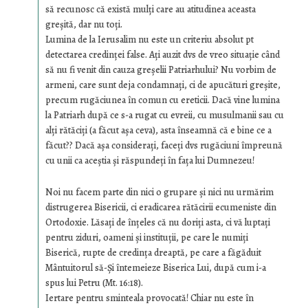
să recunosc că există mulți care au atitudinea aceasta
greșită, dar nu toți.
Lumina de la Ierusalim nu este un criteriu absolut pt
detectarea credinței false. Ați auzit dvs de vreo situație când
să nu fi venit din cauza greșelii Patriarhului? Nu vorbim de
armeni, care sunt deja condamnați, ci de apucături greșite,
precum rugăciunea în comun cu ereticii. Dacă vine lumina
la Patriarh după ce s-a rugat cu evreii, cu musulmanii sau cu
alți rătăciți (a făcut așa ceva), asta înseamnă că e bine ce a
făcut?? Dacă așa considerați, faceți dvs rugăciuni împreună
cu unii ca aceștia și răspundeți în fața lui Dumnezeu!
Noi nu facem parte din nici o grupare și nici nu urmărim
distrugerea Bisericii, ci eradicarea rătăcirii ecumeniste din
Ortodoxie. Lăsați de înțeles că nu doriți asta, ci vă luptați
pentru ziduri, oameni și instituții, pe care le numiți
Biserică, rupte de credința dreaptă, pe care a făgăduit
Mântuitorul să-Și întemeieze Biserica Lui, după cum i-a
spus lui Petru (Mt. 16:18).
Iertare pentru sminteala provocată! Chiar nu este în