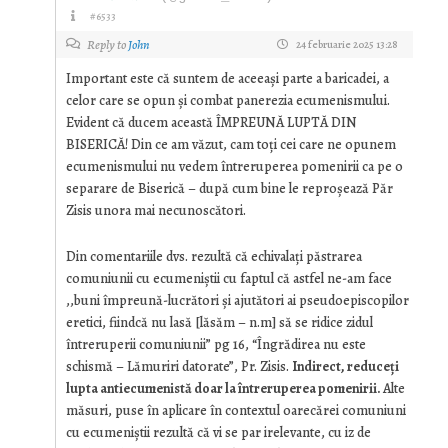
#6533
Reply to
John
24 februarie 2025 13:28
Important este că suntem de aceeași parte a baricadei, a
celor care se opun și combat panerezia ecumenismului.
Evident că ducem această ÎMPREUNĂ LUPTĂ DIN
BISERICĂ! Din ce am văzut, cam toți cei care ne opunem
ecumenismului nu vedem întreruperea pomenirii ca pe o
separare de Biserică – după cum bine le reproșează Păr
Zisis unora mai necunoscători.
Din comentariile dvs. rezultă că echivalați păstrarea
comuniunii cu ecumeniștii cu faptul că astfel ne-am face
,,buni împreună-lucrători și ajutători ai pseudoepiscopilor
eretici, fiindcă nu lasă [lăsăm – n.m] să se ridice zidul
întreruperii comuniunii” pg 16, “Îngrădirea nu este
schismă – Lămuriri datorate”, Pr. Zisis.
Indirect, reduceți
lupta antiecumenistă doar la întreruperea pomenirii.
Alte
măsuri, puse în aplicare în contextul oarecărei comuniuni
cu ecumeniștii rezultă că vi se par irelevante, cu iz de