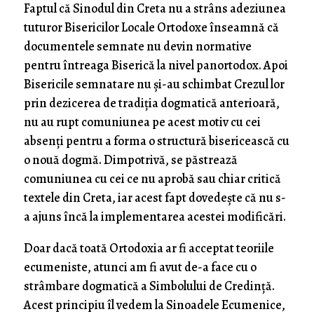
Faptul că Sinodul din Creta nu a strâns adeziunea
tuturor Bisericilor Locale Ortodoxe înseamnă că
documentele semnate nu devin normative
pentru întreaga Biserică la nivel panortodox. Apoi
Bisericile semnatare nu și-au schimbat Crezul lor
prin dezicerea de tradiția dogmatică anterioară,
nu au rupt comuniunea pe acest motiv cu cei
absenți pentru a forma o structură bisericească cu
o nouă dogmă. Dimpotrivă, se păstrează
comuniunea cu cei ce nu aprobă sau chiar critică
textele din Creta, iar acest fapt dovedește că nu s-
a ajuns încă la implementarea acestei modificări.
Doar dacă toată Ortodoxia ar fi acceptat teoriile
ecumeniste, atunci am fi avut de-a face cu o
strâmbare dogmatică a Simbolului de Credință.
Acest principiu îl vedem la Sinoadele Ecumenice,