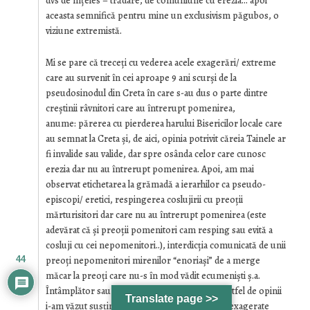
dvs de înțeles – trădare, de comuniune cu erezia… apoi
aceasta semnifică pentru mine un exclusivism păgubos, o
viziune extremistă.
Mi se pare că treceți cu vederea acele exagerări/ extreme
care au survenit în cei aproape 9 ani scurși de la
pseudosinodul din Creta în care s-au dus o parte dintre
creștinii râvnitori care au întrerupt pomenirea,
anume: părerea cu pierderea harului Bisericilor locale care
au semnat la Creta și, de aici, opinia potrivit căreia Tainele ar
fi invalide sau valide, dar spre osânda celor care cunosc
erezia dar nu au întrerupt pomenirea. Apoi, am mai
observat etichetarea la grămadă a ierarhilor ca pseudo-
episcopi/ eretici, respingerea coslujirii cu preoții
mărturisitori dar care nu au întrerupt pomenirea (este
adevărat că și preoții pomenitori cam resping sau evită a
cosluji cu cei nepomenitori..), interdicția comunicată de unii
preoți nepomenitori mirenilor “enoriași” de a merge
44
măcar la preoți care nu-s în mod vădit ecumeniști ș.a.
Întâmplător sau nu, pe o parte dintre cei cu astfel de opinii
Translate page >>
i-am văzut susținând și alte păreri greșite sau exagerate