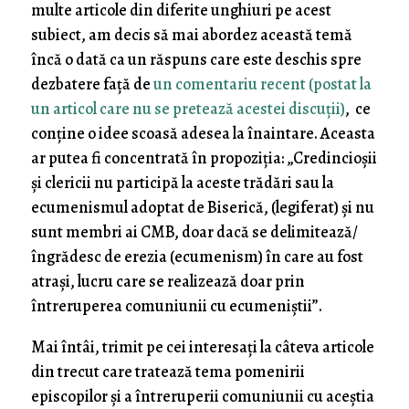
multe articole din diferite unghiuri pe acest
subiect, am decis să mai abordez această temă
încă o dată ca un răspuns care este deschis spre
dezbatere față de
un comentariu recent (postat la
un articol care nu se pretează acestei discuții)
, ce
conține o idee scoasă adesea la înaintare. Aceasta
ar putea fi concentrată în propoziția: „Credincioșii
și clericii nu participă la aceste trădări sau la
ecumenismul adoptat de Biserică, (legiferat) și nu
sunt membri ai CMB, doar dacă se delimitează/
îngrădesc de erezia (ecumenism) în care au fost
atrași, lucru care se realizează doar prin
întreruperea comuniunii cu ecumeniștii”.
Mai întâi, trimit pe cei interesați la câteva articole
din trecut care tratează tema pomenirii
episcopilor și a întreruperii comuniunii cu aceștia