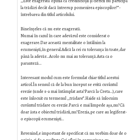
,,Este exagerată opinia că credincioșii și clericii nu participă
la trădări decât dacă întrerup pomenirea episcopilor?”-
întrebarea din titlul articolului.
Bineînțeles că nu este exagerată.
Numai în cazul în care adevărul este considerat o
exagerare.Dar această mentalitate o întâlnim la
ecumeniști,în general.Adică la cei cu toleranța în toate,dar
până la adevăr…Acolo nu mai au toleranță.Asta ca o
paranteză…
Interesant modul cum este formulat chiar titlul acestui
articol.În sensul că de la bun început se evită cuvântul
erezie (unde s-a mai întâmplat asta?Parcă la Creta…),care
este înlocuit cu termenul ,,trădare”.Haide să înlocuim
cuvântul trădare cu erezie.Parcă e mai limpede așa,nu?Că
doar ăsta e obiectul trădării,nu?Erezia,pe care au legiferat-
o episcopii ecumeniști…
Revenind,e important de specificat că nu vorbim doar de o