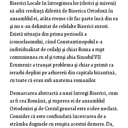
Biserici Locale în întregimea lor (clerici și mireni)
să aibă credință diferită de Biserica Ortodoxă în
ansamblul ei, atâta vreme cât fac parte încă din ea
și nu s-au delimitat de celelalte Biserici surori.
Există situația din prima perioadă a
iconoclasmului, când Constantinopolul s-a
individualizat de ceilalți și chiar Roma a rupt
comuniunea cu el și totuși abia Sinodul VII
Ecumenic a tranșat problema și chiar a primit ca
ierarhi deplini pe arhiereii din capitala bizantină,
cu toate că erau sub anatema romanilor.
Demarcarea abstractă a unei întregi Biserici, cum
ar fi cea Română, și ruperea ei de ansamblul
Ortodoxiei și de Crezul general este o idee neclară.
Consider că este confundată încercarea de a
strâmba dogmele cu reușita acestui demers. Da,