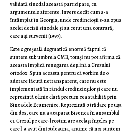
validată sinodal această participare, cu
argumentele aferente. Invers decât cum s-a
întâmplat în Georgia, unde credincioșii s-au opus
acelei decizii sinodale și au cerut una contrară,
care a și survenit (1997).
Este o greșeală dogmatică enormă faptul că
suntem sub umbrela CMB, totuși nu pot afirma că
aceasta implică renegarea deplină a Crezului
ortodox. Spun aceasta pentru că vorbim de o
aderare făcută netransparent, care nu este
implementată în rândul credincioșilor și care nu
reprezintă o linie clară precum cea stabilită prin
Sinoadele Ecumenice. Reprezintă o trădare pe ușa
din dos, care nu a acaparat Biserica în ansamblul
ei. Crezul pe care-l rostim are același înțeles pe
care l-a avut dintotdeauna, anume că noi suntem