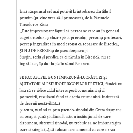
Însă răspunsul cel mai potrivit la întrebarea din titlu îl
primim (pt. cine vrea să-l primească), de la Părintele
Theodoros Zisis:
,,Este impresionant faptul că persoane care au în general
cuget ortodox, și chiar episcopi erudiți, preoți și profesori,
percep îngrădirea în mod eronat ca separare de Biserică,
ȘI NU DE EREZIE și de pseudoepiscopi.
Susțin, scriu și predică că ei rămân în Biserică, nu se
îngrădesc, își duc lupta în sânul Bisericii.
SE FAC ASTFEL BUNI ÎMPREUNĂ-LUCRĂTORI ȘI
AJUTĂTORI AI PSEUDOEPISCOPILOR ERETICI, fiindcă nu
lasă să se ridice zidul întreruperii comuniunii și al
pomenirii, rezultatul fiind că erezia ecumenistă înaintează
de decenii nestăvilită(…)
Și acum, văzând că prin pseudo-sinodul din Creta dușmanii
au ocupat până și ultimul bastion instituțional de care
dispunem, sistemul sinodal, nu trebuie să ne îmbunătățim
oare strategia (…),să folosim armamentul cu care ne-au