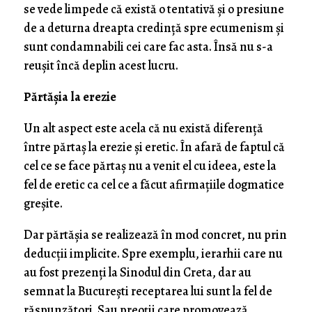
se vede limpede că există o tentativă și o presiune
de a deturna dreapta credință spre ecumenism și
sunt condamnabili cei care fac asta. Însă nu s-a
reușit încă deplin acest lucru.
Părtășia la erezie
Un alt aspect este acela că nu există diferență
între părtaș la erezie și eretic. În afară de faptul că
cel ce se face părtaș nu a venit el cu ideea, este la
fel de eretic ca cel ce a făcut afirmațiile dogmatice
greșite.
Dar părtășia se realizează în mod concret, nu prin
deducții implicite. Spre exemplu, ierarhii care nu
au fost prezenți la Sinodul din Creta, dar au
semnat la București receptarea lui sunt la fel de
răspunzători. Sau preoții care promovează