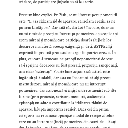
trădare, de participare (in)voluntară la erezie…
Precum bine explică Pr. Zisis, rostul întreruperii pomenirii
este: “(…) să ridicăm zid de apărare, să izolăm erezia, să ne
punem la adăpost.” Dar, iată că, din 2016 încoace, doar un
număr mic de preoți au întrerupt pomenirea episcopilor și
avem mireni și monahi care participă doar la slujbele lor
deoarece manifestă aceeași exigență și, deci, ASTFEL își
exprimă împreună protestul energic împotriva ereziei. În
plus, cei care-i urmează pe preoții nepomenitori doresc
să-i sprijine deoarece au fost presați, prigoniți, sancționați,
unii chiar “caterisiți”. Foarte bine acționează astfel,
este
îngăduit și lăudabil
, dar asta nu înseamnă că alți preoți
mărturisitori, mireni și monahi care nu au întrerupt
pomenirea, dar acționează ei înșiși antieecumenist sub alte
forme (prin proteste, scrisori, memorii, audiențe la
episcopi) nu aduc o contribuție la “ridicarea zidului de
apărare, la lupta împotriva ereziei”. Dacă cei din prima
categorie nu recunosc opoziția/ modul de reacție al celor
care nu au întrerupt (încă) pomenirea din cauză de – lăsați