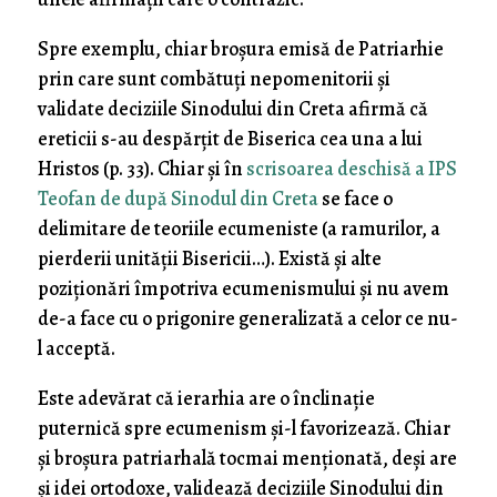
Spre exemplu, chiar broșura emisă de Patriarhie
prin care sunt combătuți nepomenitorii și
validate deciziile Sinodului din Creta afirmă că
ereticii s-au despărțit de Biserica cea una a lui
Hristos (p. 33). Chiar și în
scrisoarea deschisă a IPS
Teofan de după Sinodul din Creta
se face o
delimitare de teoriile ecumeniste (a ramurilor, a
pierderii unității Bisericii…). Există și alte
poziționări împotriva ecumenismului și nu avem
de-a face cu o prigonire generalizată a celor ce nu-
l acceptă.
Este adevărat că ierarhia are o înclinație
puternică spre ecumenism și-l favorizează. Chiar
și broșura patriarhală tocmai menționată, deși are
și idei ortodoxe, validează deciziile Sinodului din