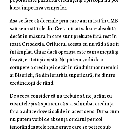
poporul este păzitorul credinței și episcopii nu pot
lucra împotriva voinței lor.
Așa se face că deciziile prin care am intrat în CMB
sau semnăturile din Creta nu au valoare absolută
decât în măsura în care sunt preluate fără rest în
toată Ortodoxia. Ori lucrul acesta eu nu văd să se fi
întâmplat. Chiar dacă opoziția este cam amețită și
firavă, ea totuși există. Nu putem vorbi de o
corupere a credinței decât în rândul unor membri
ai Bisericii, fie din ierarhia superioară, fie dintre
credincioșii de rând.
De aceea consider că nu trebuie să ne jucăm cu
cuvintele și să spunem că s-a schimbat credința
fără a aduce dovezi solide în acest sens. După cum
nu putem vorbi de absența oricărui pericol
ignorând faptele reale grave care se petrec sub