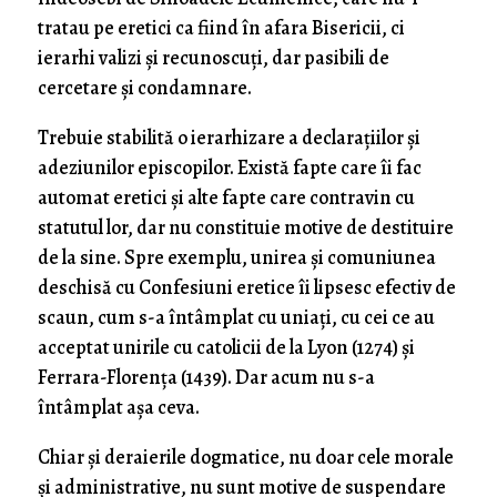
tratau pe eretici ca fiind în afara Bisericii, ci
ierarhi valizi și recunoscuți, dar pasibili de
cercetare și condamnare.
Trebuie stabilită o ierarhizare a declarațiilor și
adeziunilor episcopilor. Există fapte care îi fac
automat eretici și alte fapte care contravin cu
statutul lor, dar nu constituie motive de destituire
de la sine. Spre exemplu, unirea și comuniunea
deschisă cu Confesiuni eretice îi lipsesc efectiv de
scaun, cum s-a întâmplat cu uniați, cu cei ce au
acceptat unirile cu catolicii de la Lyon (1274) și
Ferrara-Florența (1439). Dar acum nu s-a
întâmplat așa ceva.
Chiar și deraierile dogmatice, nu doar cele morale
și administrative, nu sunt motive de suspendare