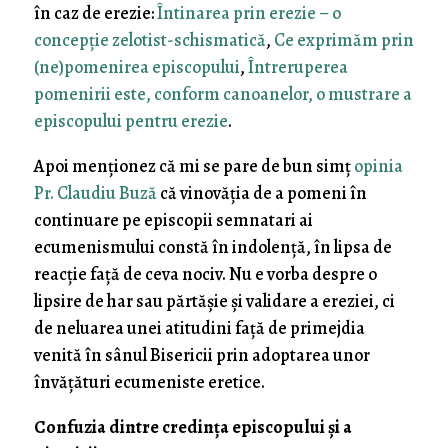
în caz de erezie:
Întinarea prin erezie – o
concepție zelotist-schismatică
,
Ce exprimăm prin
(ne)pomenirea episcopului
,
Întreruperea
pomenirii este, conform canoanelor, o mustrare a
episcopului pentru erezie
.
Apoi menționez că mi se pare de bun simț
opinia
Pr. Claudiu Buză
că vinovăția de a pomeni în
continuare pe episcopii semnatari ai
ecumenismului constă în indolență, în lipsa de
reacție față de ceva nociv. Nu e vorba despre o
lipsire de har sau părtășie și validare a ereziei, ci
de neluarea unei atitudini față de primejdia
venită în sânul Bisericii prin adoptarea unor
învățături ecumeniste eretice.
Confuzia dintre credința episcopului și a