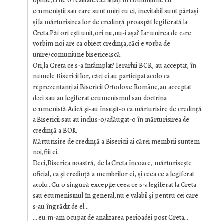
opinie,ci de o realitate.Cei aflați în comuniune cu
ecumeniștii sau care sunt uniți cu ei, inevitabil sunt părtași
și la mărturisirea lor de credință proaspăt legiferată la
Creta.Păi ori ești unit,ori nu,nu-i așa? Iar unirea de care
vorbim noi are ca obiect credința,căci e vorba de
unire/comuniune bisericească.
Ori,la Creta ce s-a întâmplat? Ierarhii BOR, au acceptat, în
numele Bisericii lor, căci ei au participat acolo ca
reprezentanți ai Bisericii Ortodoxe Române,au acceptat
deci sau au legiferat ecumenismul sau doctrina
ecumenistă.Adică și-au însușit-o ca mărturisire de credință
a Bisericii sau au inclus-o/adăugat-o în mărturisirea de
credință a BOR.
Mărturisire de credință a Bisericii ai cărei membrii suntem
noi,fiii ei.
Deci,Biserica noastră, de la Creta încoace, mărturisește
oficial, ca și credință a membrilor ei, și ceea ce a legiferat
acolo…Cu o singură excepție:ceea ce s-a legiferat la Creta
sau ecumenismul în general,nu e valabil și pentru cei care
s-au îngrădit de el…
… eu m-am ocupat de analizarea perioadei post Creta…