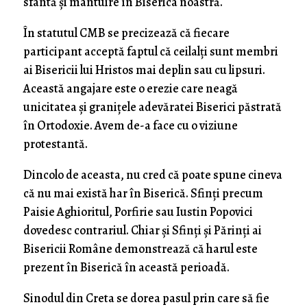
sfântă și mântuire în Biserica noastră.
În statutul CMB se precizează că fiecare
participant acceptă faptul că ceilalți sunt membri
ai Bisericii lui Hristos mai deplin sau cu lipsuri.
Această angajare este o erezie care neagă
unicitatea și granițele adevăratei Biserici păstrată
în Ortodoxie. Avem de-a face cu o viziune
protestantă.
Dincolo de aceasta, nu cred că poate spune cineva
că nu mai există har în Biserică. Sfinți precum
Paisie Aghioritul, Porfirie sau Iustin Popovici
dovedesc contrariul. Chiar și Sfinți și Părinți ai
Bisericii Române demonstrează că harul este
prezent în Biserică în această perioadă.
Sinodul din Creta se dorea pasul prin care să fie