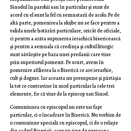
Sinodul în parohii sau în particular și sunt de
acord cu el sunt la fel cu semnatarii de acolo. Pe de
altă parte, pomenirea la slujbe nu se face pentru a
valida unele hotărâri particulare, oricât de oficiale,
ci pentru a arăta supunerea ierarhică bisericească
și pentru a semnala că credința și cultul liturgic
sunt săvârșite pe baza unei predanii care vine
prin superiorul pomenit. Pe scurt, avem în
pomenire afilierea la o Biserică ce are ierarhie,
cult și dogme. Iar aceasta nu presupune și părtășia
la tot ce contravine în mod particular la cele trei
elemente, fie că vine de la episcop sau Sinod.
Comuniunea cu episcopul nu este un fapt
particular, ci o încadrare în Biserică. Nu vorbim de
o comuniune specială cu episcopul, ci de o relație
din cadrul Bisericii, care nu ține de persoana