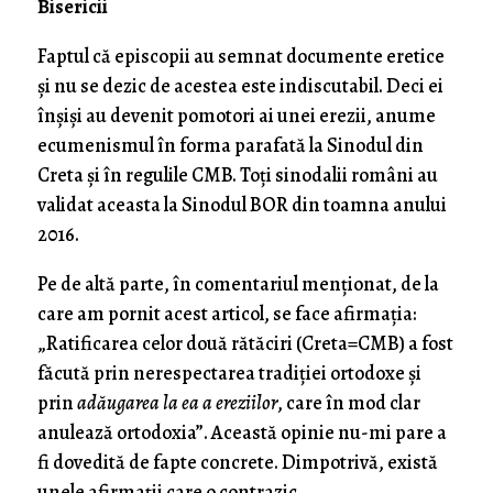
Bisericii
Faptul că episcopii au semnat documente eretice
și nu se dezic de acestea este indiscutabil. Deci ei
înșiși au devenit pomotori ai unei erezii, anume
ecumenismul în forma parafată la Sinodul din
Creta și în regulile CMB. Toți sinodalii români au
validat aceasta la Sinodul BOR din toamna anului
2016.
Pe de altă parte, în comentariul menționat, de la
care am pornit acest articol, se face afirmația:
„Ratificarea celor două rătăciri (Creta=CMB) a fost
făcută prin nerespectarea tradiției ortodoxe și
prin
adăugarea la ea a ereziilor
, care în mod clar
anulează ortodoxia”. Această opinie nu-mi pare a
fi dovedită de fapte concrete. Dimpotrivă, există
unele afirmații care o contrazic.