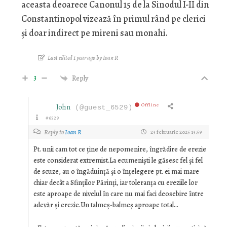
aceasta deoarece Canonul 15 de la Sinodul I-II din
Constantinopol vizează în primul rând pe clerici
și doar indirect pe mireni sau monahi.
Last edited 1 year ago by Ioan R
3
Reply
Offline
John
(@guest_6529)
#6529
Reply to
Ioan R
23 februarie 2025 13:59
Pt. unii cam tot ce ține de nepomenire, îngrădire de erezie
este considerat extremist.La ecumeniști le găsesc fel și fel
de scuze, au o îngăduință și o înțelegere pt. ei mai mare
chiar decât a Sfinților Părinți, iar toleranța cu ereziile lor
este aproape de nivelul în care nu mai faci deosebire între
adevăr și erezie.Un talmeș-balmeș aproape total…