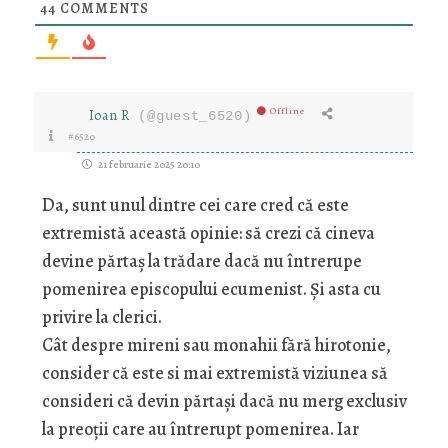
44
COMMENTS
Offline
Ioan R
(@guest_6520)
#6520
21 februarie 2025 20:10
Da, sunt unul dintre cei care cred că este
extremistă această opinie: să crezi că cineva
devine părtaș la trădare dacă nu întrerupe
pomenirea episcopului ecumenist. Și asta cu
privire la clerici.
Cât despre mireni sau monahii fără hirotonie,
consider că este si mai extremistă viziunea să
consideri că devin părtași dacă nu merg exclusiv
la preoții care au întrerupt pomenirea. Iar