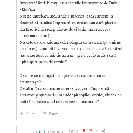
înzestrat Sfinții Părinți prin deciziile lor inspirate de Duhul
Sfânt?(…)
Noi ne întrebăm încă unde e Biserica, dacă suntem în
Biserică rămânând împreună cu ereticii sau dacă plecăm
din Biserică despărțindu-ne de ei (prin întreruperea
comuniunii n.m.)?
Nu este oare o axiomă eclesiologică consacrată (pt. unii nu
este! n.m.) faptul că Biserica este acolo unde există adevărul
(nu amestecat cu minciuna n.m.), și nu acolo unde există
episcopi și patriarhi eretici?”.
Deci, ce se íntâmplă prin păstrarea comuniunii cu
ecumeniștii?
Cei aflați în comuniune cu ei se fac ,,buni împreună-
lucrători și ajutători ai pseudoepiscopilor eretici, fiindcă nu
lasă să se ridice zidul întreruperii comuniunii”…
0
Reply
Offline
Ioan R
(@guest_6533)