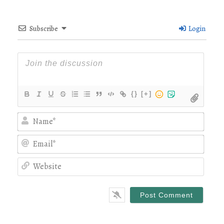
Subscribe
Login
{}
[+]
Nam
Emai
Webs