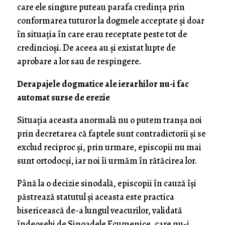
care ele singure puteau parafa credința prin
conformarea tuturor la dogmele acceptate și doar
în situația în care erau receptate peste tot de
credincioși. De aceea au și existat lupte de
aprobare a lor sau de respingere.
Derapajele dogmatice ale ierarhilor nu-i fac
automat surse de erezie
Situația aceasta anormală nu o putem tranșa noi
prin decretarea că faptele sunt contradictorii și se
exclud reciproc și, prin urmare, episcopii nu mai
sunt ortodocși, iar noi îi urmăm în rătăcirea lor.
Până la o decizie sinodală, episcopii în cauză își
păstrează statutul și aceasta este practica
bisericească de-a lungul veacurilor, validată
îndeosebi de Sinoadele Ecumenice, care nu-i