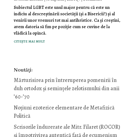
Subiectul LGBT este unul major pentru că este un
indiciu al descreștinării societății (și a Bisericii?) și al
venirii unor vremuri tot mai antihristice. Ca și creștini,
avem datoria să fim pe poziție cum se cuvine de la
vlădică la opincă.
citește mai mult
Noutăţi:
Mărturisirea prin întreruperea pomenirii în
duh ortodox și semințele zelotismului din anii
’60-’70
Noţiuni ezoterice elementare de Metafizică
Politică
Scrisorile îndurerate ale Mitr. Filaret (ROCOR)
și împotrivirea autentică față de ecumenism