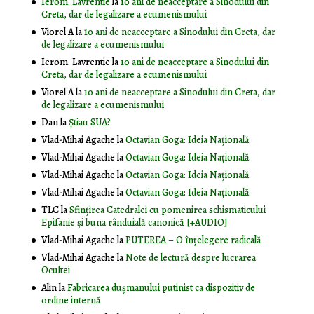
Ierom. Lavrentie
la
10 ani de neacceptare a Sinodului din
Creta, dar de legalizare a ecumenismului
Viorel A
la
10 ani de neacceptare a Sinodului din Creta, dar
de legalizare a ecumenismului
Ierom. Lavrentie
la
10 ani de neacceptare a Sinodului din
Creta, dar de legalizare a ecumenismului
Viorel A
la
10 ani de neacceptare a Sinodului din Creta, dar
de legalizare a ecumenismului
Dan
la
Știau SUA?
Vlad-Mihai Agache
la
Octavian Goga: Ideia Naţională
Vlad-Mihai Agache
la
Octavian Goga: Ideia Naţională
Vlad-Mihai Agache
la
Octavian Goga: Ideia Naţională
Vlad-Mihai Agache
la
Octavian Goga: Ideia Naţională
TLC
la
Sfințirea Catedralei cu pomenirea schismaticului
Epifanie și buna rânduială canonică [+AUDIO]
Vlad-Mihai Agache
la
PUTEREA – O înţelegere radicală
Vlad-Mihai Agache
la
Note de lectură despre lucrarea
Ocultei
Alin
la
Fabricarea dușmanului putinist ca dispozitiv de
ordine internă