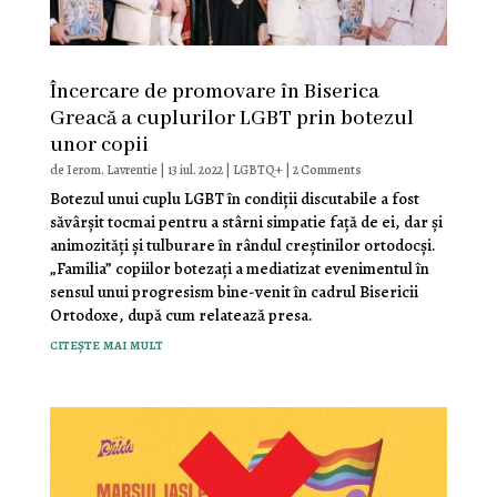
Încercare de promovare în Biserica
Greacă a cuplurilor LGBT prin botezul
unor copii
de
Ierom. Lavrentie
|
13 iul. 2022
|
LGBTQ+
| 2 Comments
Botezul unui cuplu LGBT în condiții discutabile a fost
săvârșit tocmai pentru a stârni simpatie față de ei, dar și
animozități și tulburare în rândul creștinilor ortodocși.
„Familia” copiilor botezați a mediatizat evenimentul în
sensul unui progresism bine-venit în cadrul Bisericii
Ortodoxe, după cum relatează presa.
citește mai mult