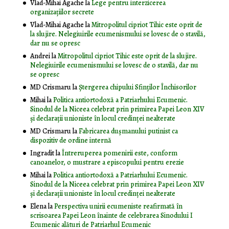
Vlad-Mihai Agache
la
Lege pentru interzicerea
organizaţiilor secrete
Vlad-Mihai Agache
la
Mitropolitul cipriot Tihic este oprit de
la slujire. Nelegiuirile ecumenismului se lovesc de o stavilă,
dar nu se opresc
Andrei
la
Mitropolitul cipriot Tihic este oprit de la slujire.
Nelegiuirile ecumenismului se lovesc de o stavilă, dar nu
se opresc
MD Crismaru
la
Ştergerea chipului Sfinţilor Închisorilor
Mihai
la
Politica antiortodoxă a Patriarhului Ecumenic.
Sinodul de la Niceea celebrat prin primirea Papei Leon XIV
și declarații unioniste în locul credinței nealterate
MD Crismaru
la
Fabricarea dușmanului putinist ca
dispozitiv de ordine internă
Ingradit
la
Întreruperea pomenirii este, conform
canoanelor, o mustrare a episcopului pentru erezie
Mihai
la
Politica antiortodoxă a Patriarhului Ecumenic.
Sinodul de la Niceea celebrat prin primirea Papei Leon XIV
și declarații unioniste în locul credinței nealterate
Elena
la
Perspectiva unirii ecumeniste reafirmată în
scrisoarea Papei Leon înainte de celebrarea Sinodului I
Ecumenic alături de Patriarhul Ecumenic