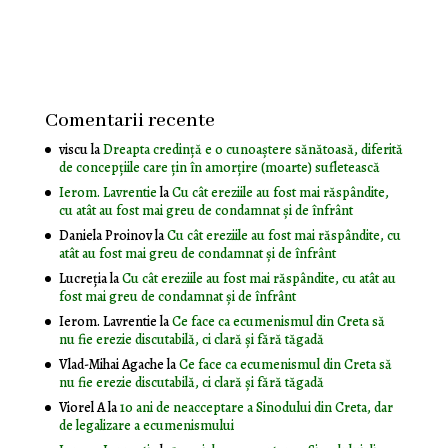
Comentarii recente
viscu
la
Dreapta credință e o cunoaștere sănătoasă, diferită
de concepțiile care țin în amorțire (moarte) sufletească
Ierom. Lavrentie
la
Cu cât ereziile au fost mai răspândite,
cu atât au fost mai greu de condamnat și de înfrânt
Daniela Proinov
la
Cu cât ereziile au fost mai răspândite, cu
atât au fost mai greu de condamnat și de înfrânt
Lucreția
la
Cu cât ereziile au fost mai răspândite, cu atât au
fost mai greu de condamnat și de înfrânt
Ierom. Lavrentie
la
Ce face ca ecumenismul din Creta să
nu fie erezie discutabilă, ci clară și fără tăgadă
Vlad-Mihai Agache
la
Ce face ca ecumenismul din Creta să
nu fie erezie discutabilă, ci clară și fără tăgadă
Viorel A
la
10 ani de neacceptare a Sinodului din Creta, dar
de legalizare a ecumenismului