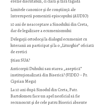
erezie discutabilă, ci clară și fără tăgadă
Limitele canonice și de conștiință ale
întreruperii pomenirii episcopului (AUDIO)
10 ani de neacceptare a Sinodului din Creta,
dar de legalizare a ecumenismului
Delegații ortodocși la dialogul ecumenist cu
luteranii au participat și la o „Liturghie” oficiată
de eretici
Știau SUA?
Anticorpii Duhului sau starea „aseptică”
instituționalizată din Biserică? (VIDEO – Pr.
Ciprian Mega)
La 10 ani după Sinodul din Creta, Patr.
Bartolomeu face un apel neoficial să fie
recunoscut și de cele patru Biserici absente