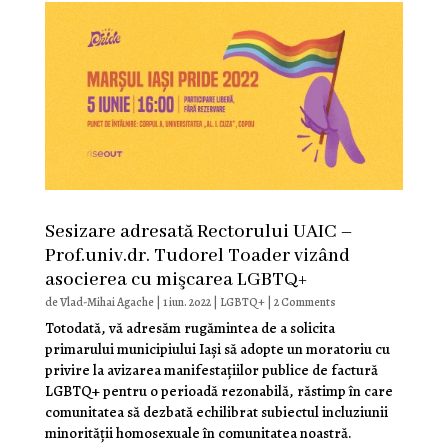
Sesizare adresată Rectorului UAIC –
Prof.univ.dr. Tudorel Toader vizând
asocierea cu mişcarea LGBTQ+
de
Vlad-Mihai Agache
|
1 iun. 2022
|
LGBTQ+
| 2 Comments
Totodată, vă adresăm rugămintea de a solicita
primarului municipiului Iaşi să adopte un moratoriu cu
privire la avizarea manifestaţiilor publice de factură
LGBTQ+ pentru o perioadă rezonabilă, răstimp în care
comunitatea să dezbată echilibrat subiectul incluziunii
minorităţii homosexuale în comunitatea noastră.