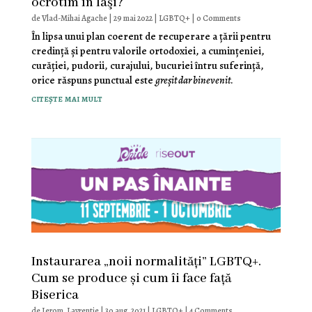
ocrotim în Iaşi?
de
Vlad-Mihai Agache
|
29 mai 2022
|
LGBTQ+
| 0 Comments
În lipsa unui plan coerent de recuperare a ţării pentru
credinţă şi pentru valorile ortodoxiei, a cuminţeniei,
curăţiei, pudorii, curajului, bucuriei întru suferinţă,
orice răspuns punctual este
greşit dar binevenit
.
citește mai mult
Instaurarea „noii normalități” LGBTQ+.
Cum se produce și cum îi face față
Biserica
de
Ierom. Lavrentie
|
30 aug. 2021
|
LGBTQ+
| 4 Comments