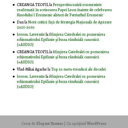
CREANGA TEOFIL
la
Perspectiva unirii ecumeniste
reafirmată în scrisoarea Papei Leon înainte de celebrarea
Sinodului I Ecumenic alături de Patriarhul Ecumenic
Dan
la
Notă critică faţă de Strategia Naţională de Apărare
2025-2030
Ierom. Lavrentie
la
Sfințirea Catedralei cu pomenirea
schismaticului Epifanie și buna rânduială canonică
[+AUDIO]
CREANGA TEOFIL
la
Sfințirea Catedralei cu pomenirea
schismaticului Epifanie și buna rânduială canonică
[+AUDIO]
Vlad-Mihai Agache
la
Top 10 meta-trenduri ale decadei
Ierom. Lavrentie
la
Sfințirea Catedralei cu pomenirea
schismaticului Epifanie și buna rânduială canonică
[+AUDIO]
Creat de
Elegant Themes
| Cu sprijinul
WordPress