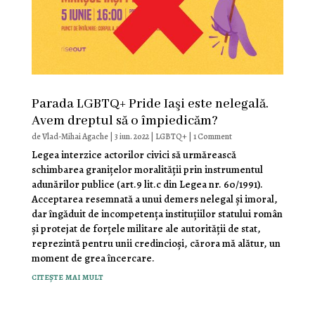
Parada LGBTQ+ Pride Iaşi este nelegală.
Avem dreptul să o împiedicăm?
de
Vlad-Mihai Agache
|
3 iun. 2022
|
LGBTQ+
| 1 Comment
Legea interzice actorilor civici să urmărească
schimbarea graniţelor moralităţii prin instrumentul
adunărilor publice (art.9 lit.c din Legea nr. 60/1991).
Acceptarea resemnată a unui demers nelegal şi imoral,
dar îngăduit de incompetenţa instituţiilor statului român
şi protejat de forţele militare ale autorităţii de stat,
reprezintă pentru unii credincioşi, cărora mă alătur, un
moment de grea încercare.
citește mai mult