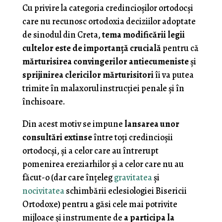
Cu privire la categoria credincioşilor ortodocşi
care nu recunosc ortodoxia deciziilor adoptate
de sinodul din Creta,
tema modificării legii
cultelor este de importanţă crucială
pentru că
mărturisirea convingerilor antiecumeniste
şi
sprijinirea clericilor mărturisitori
îi va putea
trimite în malaxorul instrucţiei penale şi în
închisoare.
Din acest motiv se impune
lansarea unor
consultări extinse
între toţi credincioşii
ortodocşi, şi a celor care au întrerupt
pomenirea ereziarhilor şi a celor care nu au
făcut-o (dar care înţeleg
gravitatea
şi
nocivitatea
schimbării eclesiologiei Bisericii
Ortodoxe) pentru a găsi cele mai potrivite
mijloace şi instrumente de
a participa la