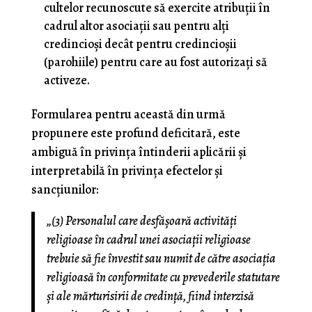
cultelor recunoscute să exercite atribuţii în
cadrul altor asociaţii sau pentru alţi
credincioşi decât pentru credincioşii
(parohiile) pentru care au fost autorizaţi să
activeze.
Formularea pentru această din urmă
propunere este profund deficitară, este
ambiguă în privinţa întinderii aplicării şi
interpretabilă în privinţa efectelor şi
sancţiunilor:
„(3) Personalul care desfăşoară activităţi
religioase în cadrul unei asociaţii religioase
trebuie să fie învestit sau numit de către asociaţia
religioasă în conformitate cu prevederile statutare
şi ale mărturisirii de credinţă, fiind interzisă