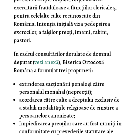
exercitării frauduloase a funcţiilor clericale şi
pentru celelalte culte recunoscute din
România. Intenţia iniţială viza pedepsirea
excrocilor, a falşilor preoţi, imami, rabini,
pastori.
În cadrul consultărilor derulate de domnul
deputat (
vezi anexă
), Biserica Ortodoxă
Română a formulat trei propuneri:
extinderea sacţionării penale şi către
personalul monahal (nepreoţit);
acordarea către culte a dreptului exclusiv de
a stabili modalităţile religioase de cinstire a
persoanelor canonizate;
împiedicarea preoţilor care au fost numiţi în
conformitate cu prevederile statutare ale