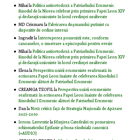
Mihai
la
Politica antiortodoxă a Patriarhului Ecumenic.
Sinodul de la Niceea celebrat prin primirea Papei Leon XIV
și declarații unioniste în locul credinței nealterate
MD Crismaru
la
Fabricarea dușmanului putinist ca
dispozitiv de ordine internă
Ingradit
la
Întreruperea pomenirii este, conform
canoanelor, o mustrare a episcopului pentru erezie
Mihai
la
Politica antiortodoxă a Patriarhului Ecumenic.
Sinodul de la Niceea celebrat prin primirea Papei Leon XIV
și declarații unioniste în locul credinței nealterate
Elena
la
Perspectiva unirii ecumeniste reafirmată în
scrisoarea Papei Leon înainte de celebrarea Sinodului I
Ecumenic alături de Patriarhul Ecumenic
CREANGA TEOFIL
la
Perspectiva unirii ecumeniste
reafirmată în scrisoarea Papei Leon înainte de celebrarea
Sinodului I Ecumenic alături de Patriarhul Ecumenic
Dan
la
Notă critică faţă de Strategia Naţională de Apărare
2025-2030
Ierom. Lavrentie
la
Sfințirea Catedralei cu pomenirea
schismaticului Epifanie și buna rânduială canonică
[+AUDIO]