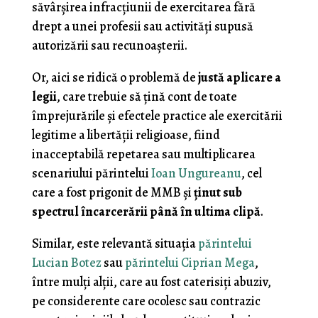
săvârşirea infracţiunii de exercitarea fără
drept a unei profesii sau activităţi supusă
autorizării sau recunoaşterii.
Or, aici se ridică o problemă de
justă aplicare a
legii
, care trebuie să ţină cont de toate
împrejurările şi efectele practice ale exercitării
legitime a libertăţii religioase, fiind
inacceptabilă repetarea sau multiplicarea
scenariului părintelui
Ioan Ungureanu
, cel
care a fost prigonit de MMB şi
ţinut sub
spectrul încarcerării până în ultima clipă
.
Similar, este relevantă situaţia
părintelui
Lucian Botez
sau
părintelui Ciprian Mega
,
între mulţi alţii, care au fost caterisiţi abuziv,
pe considerente care ocolesc sau contrazic