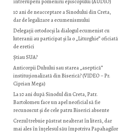
întreruperii pomenirii episcopului (AUDIO)
10 ani de neacceptare a Sinodului din Creta,
dar de legalizare a ecumenismului
Delegații ortodocși la dialogul ecumenist cu
luteranii au participat și la o „Liturghie” oficiată
de eretici
Știau SUA?
Anticorpii Duhului sau starea „aseptică”
instituționalizată din Biserică? (VIDEO – Pr.
Ciprian Mega)
La 10 ani după Sinodul din Creta, Patr.
Bartolomeu face un apel neoficial să fie
recunoscut și de cele patru Biserici absente
Crezul trebuie păstrat nealterat în literă, dar
mai ales în înțelesul său împotriva Papahagilor