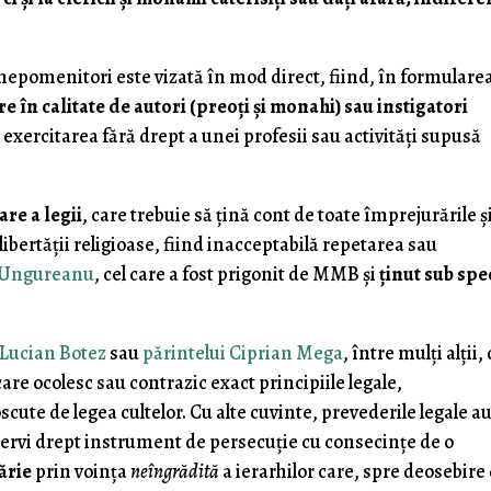
s nepomenitori este vizată în mod direct, fiind, în formulare
are în calitate de autori (preoţi şi monahi) sau instigatori
exercitarea fără drept a unei profesii sau activităţi supusă
are a legii
, care trebuie să ţină cont de toate împrejurările ş
 libertăţii religioase, fiind inacceptabilă repetarea sau
 Ungureanu
, cel care a fost prigonit de MMB şi
ţinut sub spe
 Lucian Botez
sau
părintelui Ciprian Mega
, între mulţi alţii,
care ocolesc sau contrazic exact principiile legale,
cute de legea cultelor. Cu alte cuvinte, prevederile legale au
ervi drept instrument de persecuţie cu consecinţe de o
ărie
prin voinţa
neîngrădită
a ierarhilor care, spre deosebire