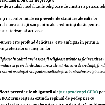
personalul monahal (nepreoţit);
v de a stabili modalităţile religioase de cinstire a persoanel
iţi în conformitate cu prevederile statutare ale cultelor
rul altor asociaţii sau pentru alţi credincioşi decât pentru
ost autorizaţi să activeze.
nere este profund deficitară, este ambiguă în privinţa
vinţa efectelor şi sancţiunilor:
igioase în cadrul unei asociaţii religioase trebuie să fie învestit sau
mitate cu prevederile statutare şi ale mărturisirii de credinţă, fiind
n cadrul asociaţiei sau pentru credincioşii altei structuri religioase 
lectă prevederile obligatorii ale
jurisprudenţei CEDO
pen
că
BOR urmăreşte să extindă regimul de pedepsire cu
i şi la clericii şi monahii caterisiţi sau daţi afară, indifere