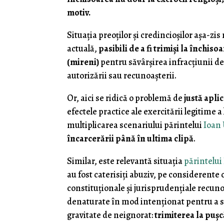
motiv.
Situaţia preoţilor şi credincioşilor aşa-zi
actuală,
pasibili de a fi trimişi la închiso
(mireni)
pentru săvârşirea infracţiunii de 
autorizării sau recunoaşterii.
Or, aici se ridică o problemă de
justă aplic
efectele practice ale exercitării legitime a
multiplicarea scenariului părintelui
Ioan
încarcerării până în ultima clipă
.
Similar, este relevantă situaţia
părintelui
au fost caterisiţi abuziv, pe considerente 
constituţionale şi jurisprudenţiale recunos
denaturate în mod intenţionat pentru a s
gravitate de neignorat:
trimiterea la puşc