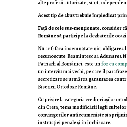
alte profesii autorizate, sunt independenţi
Acest tip de abuz trebuie împiedicat pri
Faţă de cele sus-menţionate, consider că 
Române să participe la dezbaterile ocazi
Nu ar fi fără însemnătate nici
obligarea 
recunoscute
. Reamintesc să
Adunarea Na
Patriarh al României, este un
for cu comp
un interviu mai vechi, pe care îl parafra
secretizare se urmărea
garantarea contr
Bisericii Ortodoxe Române.
Cu privire la categoria credincioşilor ort
din Creta,
tema modificării legii cultelo
convingerilor antiecumeniste
şi
sprijini
instrucţiei penale şi în închisoare.