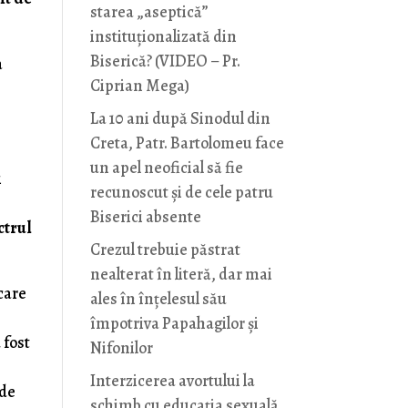
starea „aseptică”
instituționalizată din
Biserică? (VIDEO – Pr.
a
Ciprian Mega)
La 10 ani după Sinodul din
Creta, Patr. Bartolomeu face
un apel neoficial să fie
i
recunoscut și de cele patru
Biserici absente
ctrul
Crezul trebuie păstrat
nealterat în literă, dar mai
 care
ales în înțelesul său
împotriva Papahagilor și
 fost
Nifonilor
Interzicerea avortului la
 de
schimb cu educaţia sexuală