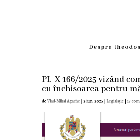
Despre theodos
PL-X 166/2025 vizând com
cu închisoarea pentru măr
de
Vlad-Mihai Agache
|
2 iun. 2025
|
Legislație
|
13 com