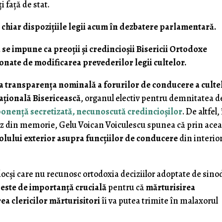
 faţă de stat.
n chiar dispoziţiile legii acum în dezbatere parlamentară.
se impune ca preoţii şi credincioşii Bisericii Ortodoxe
onate de modificarea prevederilor legii cultelor.
la transparenţa nominală a forurilor de conducere a culte
ţională Bisericească
, organul electiv pentru demnitatea d
onenţă secretizată, necunoscută credincioşilor
. De altfel,
zez din memorie, Gelu Voican Voiculescu spunea că prin ace
olului exterior asupra funcţiilor de conducere
din interio
odocşi care nu recunosc ortodoxia deciziilor adoptate de sino
r este de importanţă crucială
pentru că
mărturisirea
rea clericilor mărturisitori
îi va putea trimite în malaxorul