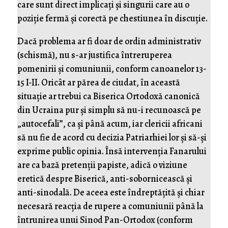
care sunt direct implicați și singurii care au o
poziție fermă și corectă pe chestiunea în discuție.
Dacă problema ar fi doar de ordin administrativ
(schismă), nu s-ar justifica întreruperea
pomenirii și comuniunii, conform canoanelor 13-
15 I-II. Oricât ar părea de ciudat, în această
situație ar trebui ca Biserica Ortodoxă canonică
din Ucraina pur și simplu să nu-i recunoască pe
„autocefali”, ca și până acum, iar clericii africani
să nu fie de acord cu decizia Patriarhiei lor și să-și
exprime public opinia. Însă intervenția Fanarului
are ca bază pretenții papiste, adică o viziune
eretică despre Biserică, anti-sobornicească și
anti-sinodală. De aceea este îndreptățită și chiar
necesară reacția de rupere a comuniunii până la
întrunirea unui Sinod Pan-Ortodox (conform