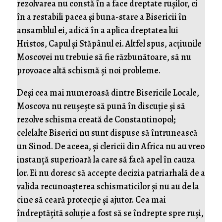
rezolvarea nu constă în a face dreptate rușilor, ci
în a restabili pacea și buna-stare a Bisericii în
ansamblul ei, adică în a aplica dreptatea lui
Hristos, Capul și Stăpânul ei. Altfel spus, acțiunile
Moscovei nu trebuie să fie răzbunătoare, să nu
provoace altă schismă și noi probleme.
Deși cea mai numeroasă dintre Bisericile Locale,
Moscova nu reușește să pună în discuție și să
rezolve schisma creată de Constantinopol;
celelalte Biserici nu sunt dispuse să întrunească
un Sinod. De aceea, și clericii din Africa nu au vreo
instanță superioară la care să facă apel în cauza
lor. Ei nu doresc să accepte decizia patriarhală de a
valida recunoașterea schismaticilor și nu au de la
cine să ceară protecție și ajutor. Cea mai
îndreptățită soluție a fost să se îndrepte spre ruși,