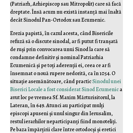
(Patriarh, Arhiepiscop sau Mitropolit) care să facă
dreptate. Însă acum nu există instanță mai înaltă
decât Sinodul Pan-Ortodox sau Ecumenic.
Erezia papistă, în cazul acesta, când Bisericile
refuză să o discute sinodal, ar fi putut fi tranșată
de ruși prin convocarea unui Sinod la care să
condamne definitiv și nominal Patriarhia
Ecumenică și pe toți aderenții ei, ceea ce ar fi
însemnat o nouă rupere nedorită, ca în 1054. O
situație asemănătoare, când practic
Sinodul unei
Biserici Locale a fost considerat Sinod Ecumenic
a
avut loc pe vremea Sf. Maxim Mărturisitorul, la
Lateran, în 649. Atunci au participat mulți
episcopi apuseni și unul singur din Ierusalim,
restul ierarhilor neparticipanți fiind monoteliți.
Pe baza împărțirii clare între ortodocși și eretici