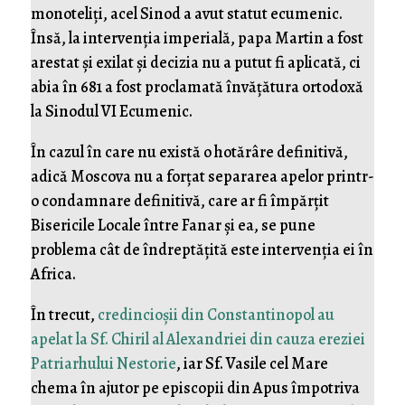
monoteliți, acel Sinod a avut statut ecumenic.
Însă, la intervenția imperială, papa Martin a fost
arestat și exilat și decizia nu a putut fi aplicată, ci
abia în 681 a fost proclamată învățătura ortodoxă
la Sinodul VI Ecumenic.
În cazul în care nu există o hotărâre definitivă,
adică Moscova nu a forțat separarea apelor printr-
o condamnare definitivă, care ar fi împărțit
Bisericile Locale între Fanar și ea, se pune
problema cât de îndreptățită este intervenția ei în
Africa.
În trecut,
credincioșii din Constantinopol au
apelat la Sf. Chiril al Alexandriei din cauza ereziei
Patriarhului Nestorie
, iar Sf. Vasile cel Mare
chema în ajutor pe episcopii din Apus împotriva