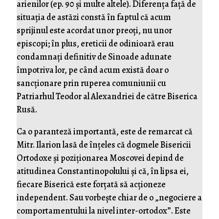
arienilor (ep. 90 și multe altele). Diferența față de
situația de astăzi constă în faptul că acum
sprijinul este acordat unor preoți, nu unor
episcopi; în plus, ereticii de odinioară erau
condamnați definitiv de Sinoade adunate
împotriva lor, pe când acum există doar o
sancționare prin ruperea comuniunii cu
Patriarhul Teodor al Alexandriei de către Biserica
Rusă.
Ca o paranteză importantă, este de remarcat că
Mitr. Ilarion lasă de înțeles că dogmele Bisericii
Ortodoxe și poziționarea Moscovei depind de
atitudinea Constantinopolului și că, în lipsa ei,
fiecare Biserică este forțată să acționeze
independent. Sau vorbește chiar de o „negociere a
comportamentului la nivel inter-ortodox”. Este