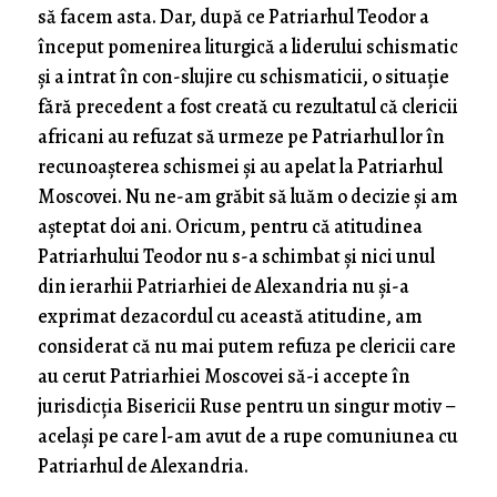
să facem asta. Dar, după ce Patriarhul Teodor a
început pomenirea liturgică a liderului schismatic
și a intrat în con-slujire cu schismaticii, o situație
fără precedent a fost creată cu rezultatul că clericii
africani au refuzat să urmeze pe Patriarhul lor în
recunoașterea schismei și au apelat la Patriarhul
Moscovei. Nu ne-am grăbit să luăm o decizie și am
așteptat doi ani. Oricum, pentru că atitudinea
Patriarhului Teodor nu s-a schimbat și nici unul
din ierarhii Patriarhiei de Alexandria nu și-a
exprimat dezacordul cu această atitudine, am
considerat că nu mai putem refuza pe clericii care
au cerut Patriarhiei Moscovei să-i accepte în
jurisdicția Bisericii Ruse pentru un singur motiv –
același pe care l-am avut de a rupe comuniunea cu
Patriarhul de Alexandria.