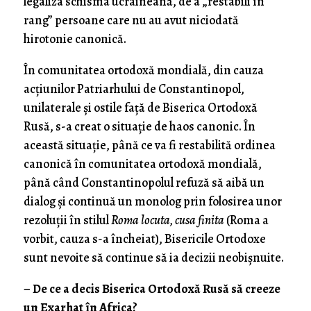
legaliza schisma ucraineană, de a „restabili în
rang” persoane care nu au avut niciodată
hirotonie canonică.
În comunitatea ortodoxă mondială, din cauza
acțiunilor Patriarhului de Constantinopol,
unilaterale și ostile față de Biserica Ortodoxă
Rusă, s-a creat o situație de haos canonic. În
această situație, până ce va fi restabilită ordinea
canonică în comunitatea ortodoxă mondială,
până când Constantinopolul refuză să aibă un
dialog și continuă un monolog prin folosirea unor
rezoluții în stilul
Roma locuta, cusa finita
(Roma a
vorbit, cauza s-a încheiat), Bisericile Ortodoxe
sunt nevoite să continue să ia decizii neobișnuite.
– De ce a decis Biserica Ortodoxă Rusă să creeze
un Exarhat în Africa?