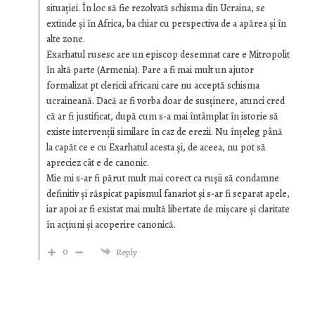
situației. În loc să fie rezolvată schisma din Ucraina, se
extinde și în Africa, ba chiar cu perspectiva de a apărea și în
alte zone.
Exarhatul rusesc are un episcop desemnat care e Mitropolit
în altă parte (Armenia). Pare a fi mai mult un ajutor
formalizat pt clericii africani care nu acceptă schisma
ucraineană. Dacă ar fi vorba doar de susținere, atunci cred
că ar fi justificat, după cum s-a mai întâmplat în istorie să
existe intervenții similare în caz de erezii. Nu înțeleg până
la capăt ce e cu Exarhatul acesta și, de aceea, nu pot să
apreciez cât e de canonic.
Mie mi s-ar fi părut mult mai corect ca rușii să condamne
definitiv și răspicat papismul fanariot și s-ar fi separat apele,
iar apoi ar fi existat mai multă libertate de mișcare și claritate
în acțiuni și acoperire canonică.
0
Reply