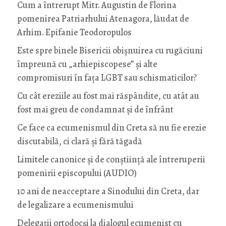
Cum a întrerupt Mitr. Augustin de Florina
pomenirea Patriarhului Atenagora, lăudat de
Arhim. Epifanie Teodoropulos
Este spre binele Bisericii obișnuirea cu rugăciuni
împreună cu „arhiepiscopese” și alte
compromisuri în fața LGBT sau schismaticilor?
Cu cât ereziile au fost mai răspândite, cu atât au
fost mai greu de condamnat și de înfrânt
Ce face ca ecumenismul din Creta să nu fie erezie
discutabilă, ci clară și fără tăgadă
Limitele canonice și de conștiință ale întreruperii
pomenirii episcopului (AUDIO)
10 ani de neacceptare a Sinodului din Creta, dar
de legalizare a ecumenismului
Delegații ortodocși la dialogul ecumenist cu