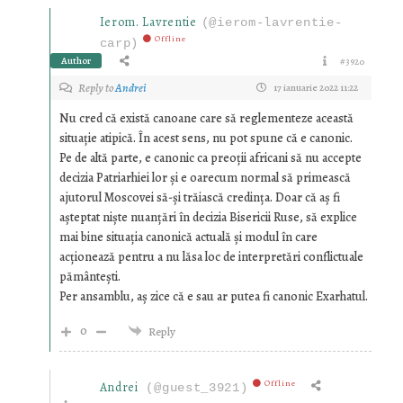
Ierom. Lavrentie
(@ierom-lavrentie-
Offline
carp)
Author
#3920
Reply to
Andrei
17 ianuarie 2022 11:22
Nu cred că există canoane care să reglementeze această
situație atipică. În acest sens, nu pot spune că e canonic.
Pe de altă parte, e canonic ca preoții africani să nu accepte
decizia Patriarhiei lor și e oarecum normal să primească
ajutorul Moscovei să-și trăiască credința. Doar că aș fi
așteptat niște nuanțări în decizia Bisericii Ruse, să explice
mai bine situația canonică actuală și modul în care
acționează pentru a nu lăsa loc de interpretări conflictuale
pământești.
Per ansamblu, aș zice că e sau ar putea fi canonic Exarhatul.
0
Reply
Offline
Andrei
(@guest_3921)