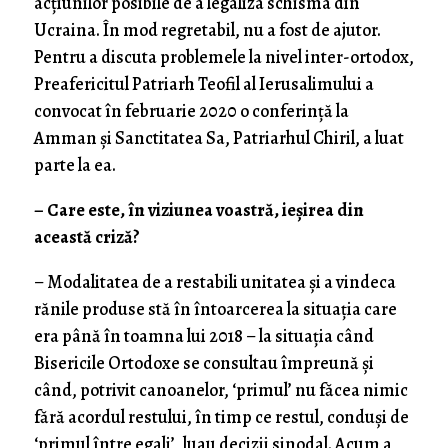
acțiunilor posibile de a legaliza schisma din
Ucraina. În mod regretabil, nu a fost de ajutor.
Pentru a discuta problemele la nivel inter-ortodox,
Preafericitul Patriarh Teofil al Ierusalimului a
convocat în februarie 2020 o conferință la
Amman și Sanctitatea Sa, Patriarhul Chiril, a luat
parte la ea.
– Care este, în viziunea voastră, ieșirea din
această criză?
– Modalitatea de a restabili unitatea și a vindeca
rănile produse stă în întoarcerea la situația care
era până în toamna lui 2018 – la situația când
Bisericile Ortodoxe se consultau împreună și
când, potrivit canoanelor, ‘primul’ nu făcea nimic
fără acordul restului, în timp ce restul, conduși de
‘primul între egali’, luau decizii sinodal. Acum a