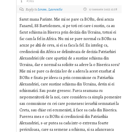
#3921
Reply to
Ierom. Lavrentie
17 ianuarie 2022 12:58
Sarut mana Parinte. Mie mi se pare ca BORu, desi acuza
Fanarul, SS Bartolomeu, si pe toti cei care-i sustin, ca au
facut schisma in Biserca prin decizia din Ucraina, totusi ei
fac cam la fel in Africa. Nu mi se pare normal ca BORu sa
acuze pe altii de ceva, si ei sa faca la fel. Eu inteleg ca,
credinciosii din Africa se delimiteaza de decizia Patriarhiei
Alexandriei (de care apartin) de a sustine schisma din
Ucraina, dar e normal sa solicite sa adere la o Biserica sora?
Mie mi se pare ca decizia lor de a adera la acest exarhat al
BORu e fixata pe ideea ca prin comuniune cu Patriarhia
Alexandriei, care sustine schisma din Ucraina, devin si ei
schismatici. Sau poate gresesc. Parca seamana cu
nepomenitorii de la noi, care considera ca simpla pomenire
sau comuniune cu cei care pomenesc ierarhii semnatari la
Creta, sau chiar cei ecumenisti, ii face sa cada din Biserica.
Parerea mea e ca BORu si credinciosii din Patriarihia
Alexandriei, s-ar putea sa cada intr-o extrema foarte
periculoasa, care sa semene a schisma, si sa adanceasca