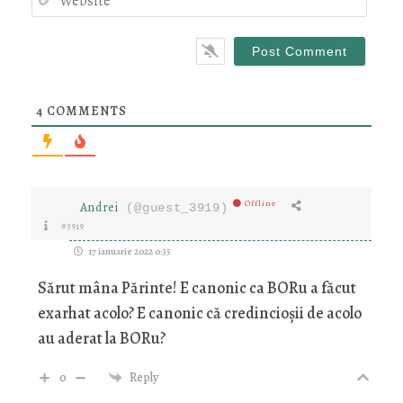
4
COMMENTS
Offline
Andrei
(@guest_3919)
#3919
17 ianuarie 2022 0:35
Sărut mâna Părinte! E canonic ca BORu a făcut
exarhat acolo? E canonic că credincioșii de acolo
au aderat la BORu?
0
Reply