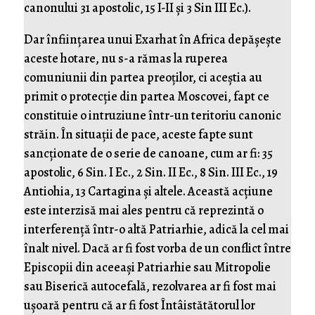
canonului 31 apostolic, 15 I-II și 3 Sin III Ec.).
Dar înființarea unui Exarhat în Africa depășește
aceste hotare, nu s-a rămas la ruperea
comuniunii din partea preoților, ci aceștia au
primit o protecție din partea Moscovei, fapt ce
constituie o intruziune într-un teritoriu canonic
străin. În situații de pace, aceste fapte sunt
sancționate de o serie de canoane, cum ar fi: 35
apostolic, 6 Sin. I Ec., 2 Sin. II Ec., 8 Sin. III Ec., 19
Antiohia, 13 Cartagina și altele. Această acțiune
este interzisă mai ales pentru că reprezintă o
interferență într-o altă Patriarhie, adică la cel mai
înalt nivel. Dacă ar fi fost vorba de un conflict între
Episcopii din aceeași Patriarhie sau Mitropolie
sau Biserică autocefală, rezolvarea ar fi fost mai
ușoară pentru că ar fi fost Întâistătătorul lor