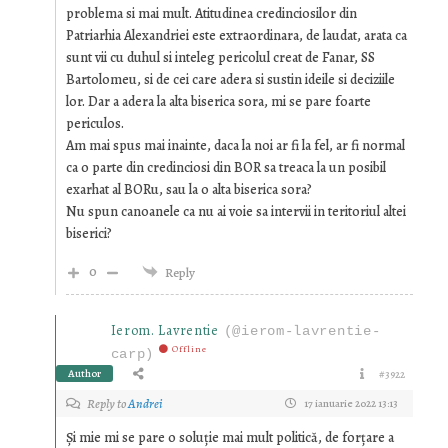
problema si mai mult. Atitudinea credinciosilor din
Patriarhia Alexandriei este extraordinara, de laudat, arata ca
sunt vii cu duhul si inteleg pericolul creat de Fanar, SS
Bartolomeu, si de cei care adera si sustin ideile si deciziile
lor. Dar a adera la alta biserica sora, mi se pare foarte
periculos.
Am mai spus mai inainte, daca la noi ar fi la fel, ar fi normal
ca o parte din credinciosi din BOR sa treaca la un posibil
exarhat al BORu, sau la o alta biserica sora?
Nu spun canoanele ca nu ai voie sa intervii in teritoriul altei
biserici?
0
Reply
Ierom. Lavrentie
(@ierom-lavrentie-
Offline
carp)
Author
#3922
Reply to
Andrei
17 ianuarie 2022 13:13
Și mie mi se pare o soluție mai mult politică, de forțare a