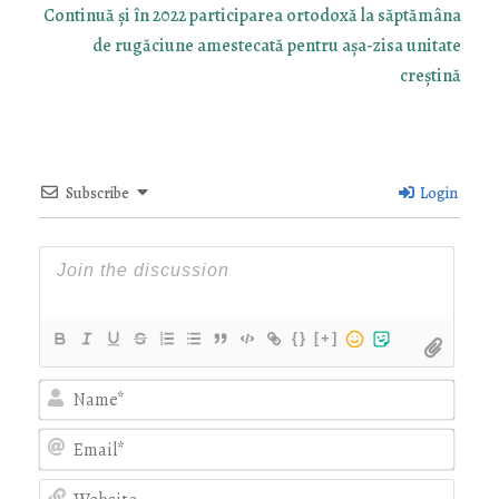
Continuă și în 2022 participarea ortodoxă la săptămâna
de rugăciune amestecată pentru așa-zisa unitate
creștină
Subscribe
Login
{}
[+]
Nam
Emai
Webs