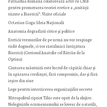
Patriarhia Română colaborează activ cu CMB
pentru promovarea teoriei eretice a „unității
văzute a Bisericii”. Vizite oficiale
Octavian Goga: Ideia Naţională
Anatomia degradării civice și politice
Ereticii vremurilor de pe urmă nu vor respinge
vădit dogmele, ci vor răstălmăci învățătura
Bisericii (Cuviosul Anatolie cel Bătrân de la
Optina)
Căutarea mântuirii este lucrul de căpătâi chiar și
în apărarea credinței, fără compromis, dar și fără
ieșire din sine
Lege pentru interzicerea organizaţiilor secrete
Mitropolitul cipriot Tihic este oprit de la slujire.
Nelegiuirile ecumenismului se lovesc de o stavilă,