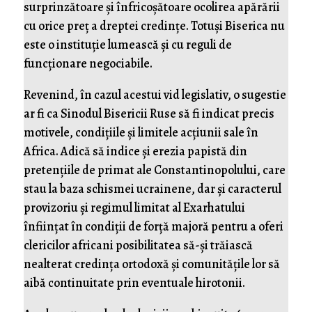
surprinzătoare și înfricoșătoare ocolirea apărării
cu orice preț a dreptei credințe. Totuși Biserica nu
este o instituție lumească și cu reguli de
funcționare negociabile.
Revenind, în cazul acestui vid legislativ, o sugestie
ar fi ca Sinodul Bisericii Ruse să fi indicat precis
motivele, condițiile și limitele acțiunii sale în
Africa. Adică să indice și erezia papistă din
pretențiile de primat ale Constantinopolului, care
stau la baza schismei ucrainene, dar și caracterul
provizoriu și regimul limitat al Exarhatului
înființat în condiții de forță majoră pentru a oferi
clericilor africani posibilitatea să-și trăiască
nealterat credința ortodoxă și comunitățile lor să
aibă continuitate prin eventuale hirotonii.