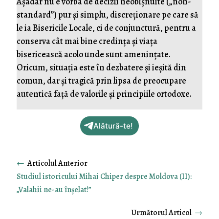
Așadar nu e vorba de decizii neobișnuite („non-
standard”) pur și simplu, discreționare pe care să
le ia Bisericile Locale, ci de conjunctură, pentru a
conserva cât mai bine credința și viața
bisericească acolo unde sunt amenințate.
Oricum, situația este în dezbatere și ieșită din
comun, dar și tragică prin lipsa de preocupare
autentică față de valorile și principiile ortodoxe.
Alătură-te!
←
Studiul istoricului Mihai Chiper despre Moldova (II):
„Valahii ne-au înşelat!”
→