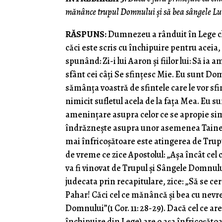
mănânce trupul Domnului şi să bea sângele Lu
RĂSPUNS:
Dumnezeu a rânduit în Lege chi
căci este scris cu închipuire pentru aceia
spunând: Zi-i lui Aaron şi fiilor lui: Să ia
sfânt cei câţi Se sfinţesc Mie. Eu sunt Dom
sămânţa voastră de sfintele care le vor sfinţ
nimicit sufletul acela de la faţa Mea. Eu 
ameninţare asupra celor ce se apropie simp
îndrăzneşte asupra unor asemenea Taine? C
mai înfricoşătoare este atingerea de Trupu
de vreme ce zice Apostolul: „Aşa încât ce
va fi vinovat de Trupul şi Sângele Domnului”
judecata prin recapitulare, zice: „Să se ce
Pahar! Căci cel ce mănâncă şi bea cu nevr
Domnului”(1 Cor. 11: 28-29). Dacă cel ce ar
închipuire din Lege) are o aşa înfricoşătoa