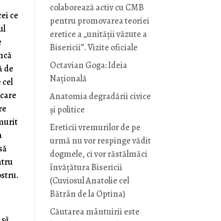
colaborează activ cu CMB
ei ce
pentru promovarea teoriei
ul
eretice a „unității văzute a
e
Bisericii”. Vizite oficiale
âncă
Octavian Goga: Ideia
ă de
Naţională
 cel
 care
Anatomia degradării civice
re
și politice
murit
Ereticii vremurilor de pe
a
urmă nu vor respinge vădit
să
dogmele, ci vor răstălmăci
ntru
învățătura Bisericii
ostru.
(Cuviosul Anatolie cel
Bătrân de la Optina)
Căutarea mântuirii este
 să