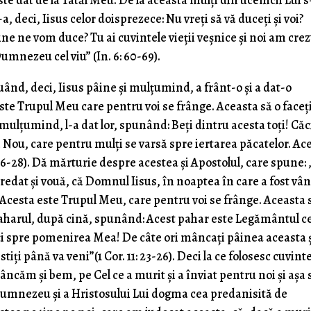
te dat de la Tatăl Meu. De la aceasta mulţi din ucenicii Lui 
a, deci, Iisus celor doisprezece: Nu vreţi să vă duceţi şi voi?
 ne vom duce? Tu ai cuvintele vieţii veşnice şi noi am crez
Dumnezeu cel viu” (In. 6: 60-69).
„Luând, deci, Iisus pâine şi mulţumind, a frânt-o şi a dat-o
 este Trupul Meu care pentru voi se frânge. Aceasta să o faceţ
ulţumind, l-a dat lor, spunând: Beţi dintru acesta toţi! Căc
Nou, care pentru mulţi se varsă spre iertarea păcatelor. Ac
6-28). Dă mărturie despre acestea şi Apostolul, care spune: 
edat şi vouă, că Domnul Iisus, în noaptea în care a fost vâ
s: Acesta este Trupul Meu, care pentru voi se frânge. Aceasta 
paharul, după cină, spunând: Acest pahar este Legământul ce
ţi spre pomenirea Mea! De câte ori mâncaţi pâinea aceasta 
ţi până va veni”(1 Cor. 11: 23-26). Deci la ce folosesc cuvint
ăm şi bem, pe Cel ce a murit şi a înviat pentru noi şi aşa 
umnezeu şi a Hristosului Lui dogma cea predanisită de