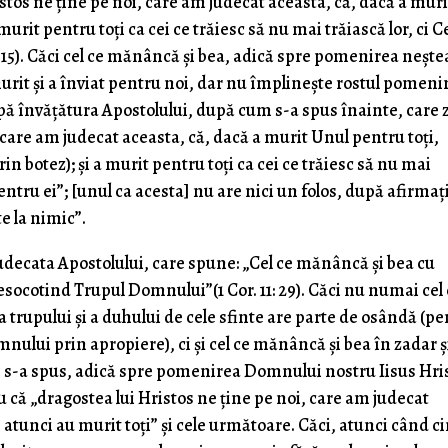
istos ne ţine pe noi, care am judecat aceasta, că, dacă a muri
murit pentru toţi ca cei ce trăiesc să nu mai trăiască lor, ci C
 14-15). Căci cel ce mănâncă şi bea, adică spre pomenirea neşt
rit şi a înviat pentru noi, dar nu împlineşte rostul pomenir
 învăţătura Apostolului, după cum s-a spus înainte, care z
 care am judecat aceasta, că, dacă a murit Unul pentru toţi,
in botez); şi a murit pentru toţi ca cei ce trăiesc să nu mai
 pentru ei”; [unul ca acesta] nu are nici un folos, după afirmaţ
e la nimic”.
 judecata Apostolului, care spune: „Cel ce mănâncă şi bea cu
socotind Trupul Domnului”(1 Cor. 11: 29). Căci nu numai cel 
 trupului şi a duhului de cele sfinte are parte de osândă (p
nului prin apropiere), ci şi cel ce mănâncă şi bea în zadar ş
ce s-a spus, adică spre pomenirea Domnului nostru Iisus Hri
ru că „dragostea lui Hristos ne ţine pe noi, care am judecat
 atunci au murit toţi” şi cele următoare. Căci, atunci când c