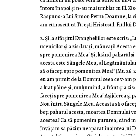
că nimeni nu poate veni la Mine de nu-i es
întors înapoi şi n-au mai umblat cu El. Zis-
Răspuns-a Lui Simon Petru: Doamne, la cine
am cunoscut că Tu eşti Hristosul, Fiul lui 
2. Şi la sfârşitul Evangheliilor este scris: 
ucenicilor şi a zis: Luaţi, mâncaţi! Acesta
spre pomenirea Mea! Şi, luând paharul şi m
acesta este Sângele Meu, al Legământului 
să o faceţi spre pomenirea Mea!”(Mt. 26: 2
eu am primit de la Domnul ceea ce v-am pr
a luat pâine şi, mulţumind, a frânt şi a zi
faceţi spre pomenirea Mea! Aşijderea şi 
Nou întru Sângele Meu. Aceasta să o face
beţi paharul acesta, moartea Domnului vesti
acestea? Ca să pomenim pururea, când mânc
învăţăm să păzim neapărat înaintea lui D