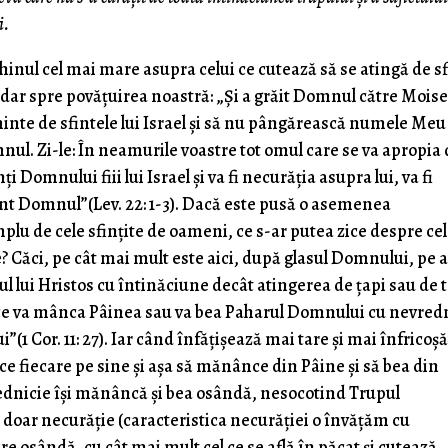
i.
nul cel mai mare asupra celui ce cutează să se atingă de sf
, dar spre povăţuirea noastră: „Şi a grăit Domnul către Moise
 aminte de sfintele lui Israel şi să nu pângărească numele Meu
nul. Zi-le: În neamurile voastre tot omul care se va apropia 
i Domnului fiii lui Israel şi va fi necurăţia asupra lui, va fi
sunt Domnul”(Lev. 22: 1-3). Dacă este pusă o asemenea
lu de cele sfinţite de oameni, ce s-ar putea zice despre cel
ăci, pe cât mai mult este aici, după glasul Domnului, pe a
l lui Hristos cu întinăciune decât atingerea de ţapi sau de t
l ce va mânca Pâinea sau va bea Paharul Domnului cu nevred
(1 Cor. 11: 27). Iar când înfăţişează mai tare şi mai înfricoş
rce fiecare pe sine şi aşa să mănânce din Pâine şi să bea din
ednicie îşi mănâncă şi bea osândă, nesocotind Trupul
e doar necurăţie (caracteristica necurăţiei o învăţăm cu
re osândă, cu cât mai mult cel ce se află în păcat şi cutează