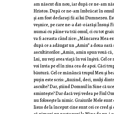
am născut din nou, iar după ce ne-am năs
Hristos. După ce ne-am îmbrăcat în omul
şi am fost declaraţi fii ai lui Dumnezeu. 
veşnice, pe care ne-a dat-o iarăşi Însuşi F
numai cu pâine va trăi omul, ci cu tot grai
va fi aceasta când zice: „Mâncarea Mea este 
după ce a adăugat un „Amin” a doua oară s
ascultătorilor: „Amin, amin spun vouă că, 
Lui, nu veţi avea viaţă în voi înşivă. Cel 
voi învia pe el în ziua cea de apoi. Căci 
băutură. Cel ce mănâncă trupul Meu şi bea
puţin este scris: „Auzind, deci, mulţi dintr
asculte? Dar, ştiind Domnul în Sine că uce
sminteşte? Dar dacă veţi vedea pe Fiul Omu
nu foloseşte la nimic. Graiurile Mele sunt d
Iisus de la început cine sunt cei ce cred şi