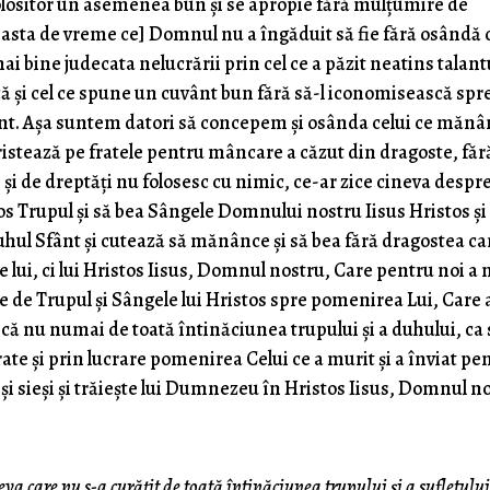
olositor un asemenea bun şi se apropie fără mulţumire de
easta de vreme ce] Domnul nu a îngăduit să fie fără osândă c
mai bine judecata nelucrării prin cel ce a păzit neatins talant
că şi cel ce spune un cuvânt bun fără să-l iconomisească spr
fânt. Aşa suntem datori să concepem şi osânda celui ce măn
ntristează pe fratele pentru mâncare a căzut din dragoste, făr
 şi de dreptăţi nu folosesc cu nimic, ce-ar zice cineva despre
os Trupul şi să bea Sângele Domnului nostru Iisus Hristos şi
hul Sfânt şi cutează să mănânce şi să bea fără dragostea ca
 lui, ci lui Hristos Iisus, Domnul nostru, Care pentru noi a 
pie de Trupul şi Sângele lui Hristos spre pomenirea Lui, Care 
scă nu numai de toată întinăciunea trupului şi a duhului, ca 
ate şi prin lucrare pomenirea Celui ce a murit şi a înviat pe
 şi sieşi şi trăieşte lui Dumnezeu în Hristos Iisus, Domnul n
va care nu s-a curăţit de toată întinăciunea trupului şi a sufletului