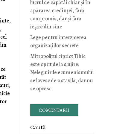
lucrul de căpătâi chiar și în
apărarea credinței, fără
compromis, dar și fără
inte,
ieșire din sine
,
 cel
Lege pentru interzicerea
din
organizaţiilor secrete
Mitropolitul cipriot Tihic
este oprit de la slujire.
 ce
Nelegiuirile ecumenismului
tât
se lovesc de o stavilă, dar nu
auri,
se opresc
nicie
ător
COMENTARII
Caută