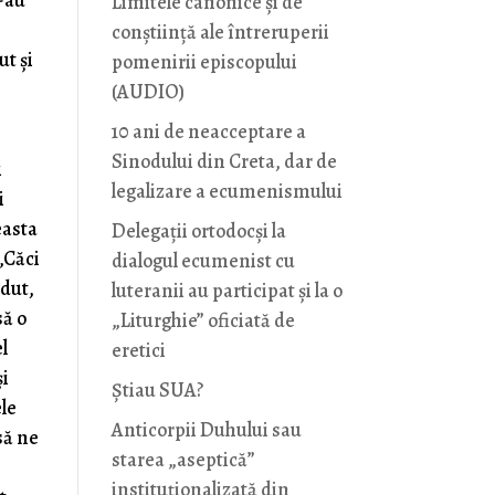
s-au
Limitele canonice și de
conștiință ale întreruperii
ut şi
pomenirii episcopului
(AUDIO)
10 ani de neacceptare a
Sinodului din Creta, dar de
i
legalizare a ecumenismului
i
easta
Delegații ortodocși la
„Căci
dialogul ecumenist cu
ndut,
luteranii au participat și la o
să o
„Liturghie” oficiată de
l
eretici
şi
Știau SUA?
ele
Anticorpii Duhului sau
să ne
starea „aseptică”
instituționalizată din