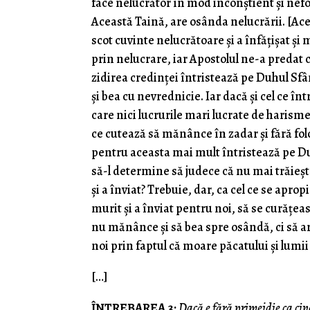
face nelucrător în mod inconştient şi nef
Această Taină, are osânda nelucrării. [Ac
scot cuvinte nelucrătoare şi a înfăţişat şi 
prin nelucrare, iar Apostolul ne-a predat 
zidirea credinţei întristează pe Duhul S
şi bea cu nevrednicie. Iar dacă şi cel ce î
care nici lucrurile mari lucrate de harisme
ce cutează să mănânce în zadar şi fără fol
pentru aceasta mai mult întristează pe Du
să-l determine să judece că nu mai trăieşte
şi a înviat? Trebuie, dar, ca cel ce se apro
murit şi a înviat pentru noi, să se curăţea
nu mănânce şi să bea spre osândă, ci să ar
noi prin faptul că moare păcatului şi lumii
[…]
ÎNTREBAREA 3:
Dacă e fără primejdie ca cine