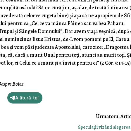
mplită osândă? Să ne curăţim, aşadar, de toată întinarea (
 învederată celor ce cugetă bine) şi aşa să ne apropiem de Sf
ui pentru că „Cel ce va mânca Pâinea sau va bea Paharul
 Trupul şi Sângele Domnului”. Dar avem viaţă veşnică, după
l nemincinos Iisus Hristos, de-L vom pomeni pe El, Care a
ea şi vom păzi judecata Apostolului, care zice: „Dragostea l
a, că, dacă a murit Unul pentru toţi, atunci au murit toţi. Şi
ă lor, ci Celui ce a murit şi a înviat pentru ei” (2 Cor. 5: 14-15)
espre Botez
.
Alătură-te!
Speculaţii vizând alegerea