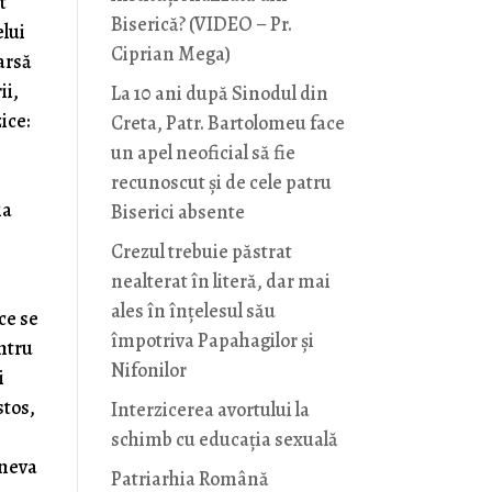
t
Biserică? (VIDEO – Pr.
elui
Ciprian Mega)
earsă
ii,
La 10 ani după Sinodul din
ice:
Creta, Patr. Bartolomeu face
un apel neoficial să fie
recunoscut și de cele patru
ia
Biserici absente
Crezul trebuie păstrat
nealterat în literă, dar mai
ales în înțelesul său
ce se
împotriva Papahagilor și
entru
Nifonilor
i
stos,
Interzicerea avortului la
schimb cu educaţia sexuală
ineva
Patriarhia Română