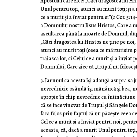
Apostolul care zice: „Căci dragostea lui Hr
Unul pentru toţi, atunci au murit toţi; şi a 
ce a murit şi a înviat pentru ei”(2 Cor. 5:
a Domnului nostru Iisus Hristos, Care a mu
ascultarea până la moarte de Domnul, după
„Căci dragostea lui Hristos ne ţine pe noi,
atunci au murit toţi (ceea ce mărturisim pr
trăiască lor, ci Celui ce a murit şi a înviat
Domnului, Care zice că „trupul nu foloseşt
3. Iar unul ca acesta îşi adaugă asupra sa
nevrednicie osândă îşi mănâncă şi bea, ne
apropie în chip nevrednic cu întinăciune a
că se face vinovat de Trupul şi Sângele Dom
fără folos prin faptul că nu păzeşte ceea 
Cel ce a murit şi a înviat pentru noi, pent
aceasta, că, dacă a murit Unul pentru toţi,