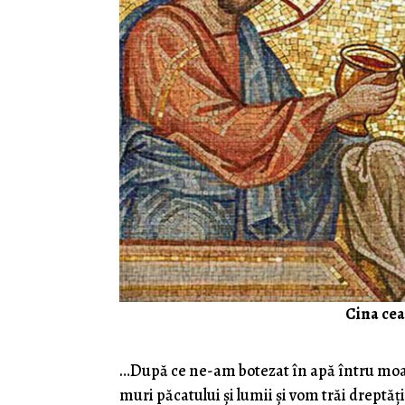
Cina cea
…După ce ne-am botezat în apă întru moa
muri păcatului şi lumii şi vom trăi dreptă