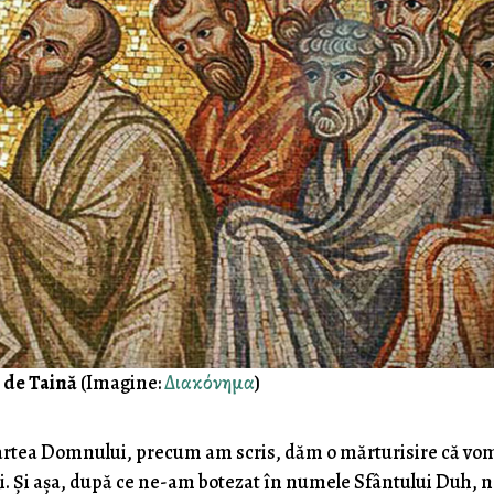
 de Taină
(Imagine:
Διακόνημα
)
rtea Domnului, precum am scris, dăm o mărturisire că vo
ţii. Şi aşa, după ce ne-am botezat în numele Sfântului Duh, 