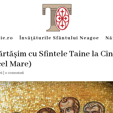
ie.ro
Învăţăturile Sfântului Neagoe
Nă
ărtășim cu Sfintele Taine la Ci
cel Mare)
ti
|
0 comentarii