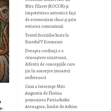
Mitr. Filaret (ROCOR) și
împotrivirea autentică față
de ecumenism chiar și prin
evitarea comuniunii
Textul deciziilor luate la
Sinodul V Ecumenic
Dreapta credință e o
cunoaștere sănătoasă,
diferită de concepțiile care
țin în amorțire (moarte)
sufletească
Cum a întrerupt Mitr.
Augustin de Florina
pomenirea Patriarhului
m
Atenagora, lăudat de Arhim.
ne-