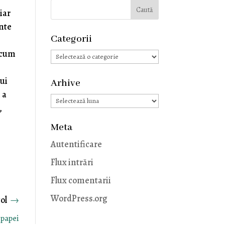
iar
inte
Categorii
 cum
Categorii
ui
Arhive
 a
Arhive
,
Meta
Autentificare
Flux intrări
Flux comentarii
WordPress.org
→
 papei