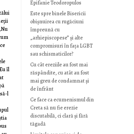
Epifanie Teodoropulos
tălui
Este spre binele Bisericii
eţii
obișnuirea cu rugăciuni
 „Nu
împreună cu
 cum
„arhiepiscopese” și alte
ice
compromisuri în fața LGBT
sau schismaticilor?
ele
Cu cât ereziile au fost mai
Eu îl
răspândite, cu atât au fost
at
mai greu de condamnat și
pă
de înfrânt
să-l
Ce face ca ecumenismul din
Creta să nu fie erezie
upul
discutabilă, ci clară și fără
ştia
tăgadă
spus