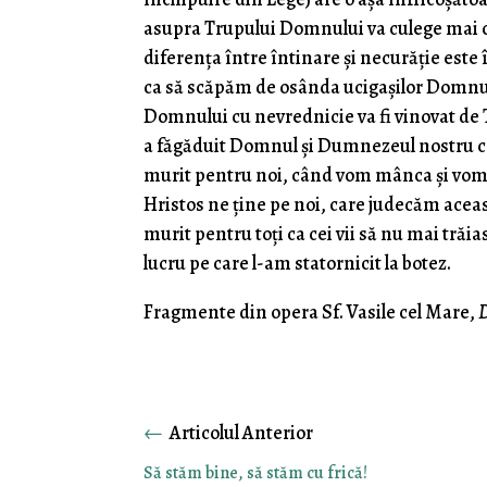
asupra Trupului Domnului va culege mai cu
diferenţa între întinare şi necurăţie este
ca să scăpăm de osânda ucigaşilor Domnul
Domnului cu nevrednicie va fi vinovat de
a făgăduit Domnul şi Dumnezeul nostru ce
murit pentru noi, când vom mânca şi vom b
Hristos ne ţine pe noi, care judecăm aceast
murit pentru toţi ca cei vii să nu mai trăiasc
lucru pe care l-am statornicit la botez.
Fragmente din opera Sf. Vasile cel Mare,
D
←
Să stăm bine, să stăm cu frică!