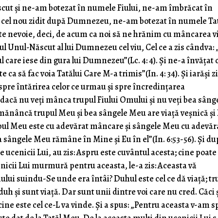
cut şi ne-am botezat în numele Fiului, ne-am îmbrăcat în
 cel nou zidit după Dumnezeu, ne-am botezat în numele Ta
Este nevoie, deci, de acum ca noi să ne hrănim cu mâncarea vi
iul Unul-Născut al lui Dumnezeu cel viu, Cel ce a zis cândva:
ul care iese din gura lui Dumnezeu”(Lc. 4: 4). Şi ne-a învăţat
ca să fac voia Tatălui Care M-a trimis”(In. 4: 34). Şi iarăşi z
pre întărirea celor ce urmau şi spre încredinţarea
dacă nu veţi mânca trupul Fiului Omului şi nu veţi bea sâng
ce mănâncă trupul Meu şi bea sângele Meu are viaţă veşnică şi 
trupul Meu este cu adevărat mâncare şi sângele Meu cu adevăr
 sângele Meu rămâne în Mine şi Eu în el”(In. 6:53-56). Şi du
e ucenicii Lui, au zis: Aspru este cuvântul acesta; cine poate 
nicii Lui murmură pentru aceasta, le-a zis: Aceasta vă
lui suindu-Se unde era întâi? Duhul este cel ce dă viaţă; tr
uh şi sunt viaţă. Dar sunt unii dintre voi care nu cred. Căci 
 cine este cel ce-L va vinde. Şi a spus: „Pentru aceasta v-am 