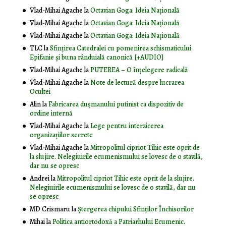
Vlad-Mihai Agache
la
Octavian Goga: Ideia Naţională
Vlad-Mihai Agache
la
Octavian Goga: Ideia Naţională
Vlad-Mihai Agache
la
Octavian Goga: Ideia Naţională
TLC
la
Sfințirea Catedralei cu pomenirea schismaticului
Epifanie și buna rânduială canonică [+AUDIO]
Vlad-Mihai Agache
la
PUTEREA – O înţelegere radicală
Vlad-Mihai Agache
la
Note de lectură despre lucrarea
Ocultei
Alin
la
Fabricarea dușmanului putinist ca dispozitiv de
ordine internă
Vlad-Mihai Agache
la
Lege pentru interzicerea
organizaţiilor secrete
Vlad-Mihai Agache
la
Mitropolitul cipriot Tihic este oprit de
la slujire. Nelegiuirile ecumenismului se lovesc de o stavilă,
dar nu se opresc
Andrei
la
Mitropolitul cipriot Tihic este oprit de la slujire.
Nelegiuirile ecumenismului se lovesc de o stavilă, dar nu
se opresc
MD Crismaru
la
Ştergerea chipului Sfinţilor Închisorilor
Mihai
la
Politica antiortodoxă a Patriarhului Ecumenic.