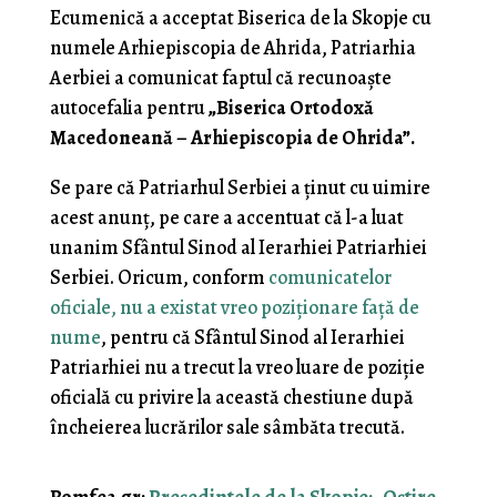
Ecumenică a acceptat Biserica de la Skopje cu
numele Arhiepiscopia de Ahrida, Patriarhia
Aerbiei a comunicat faptul că recunoaște
autocefalia pentru
„Biserica Ortodoxă
Macedoneană – Arhiepiscopia de Ohrida”.
Se pare că Patriarhul Serbiei a ținut cu uimire
acest anunț, pe care a accentuat că l-a luat
unanim Sfântul Sinod al Ierarhiei Patriarhiei
Serbiei. Oricum, conform
comunicatelor
oficiale, nu a existat vreo poziționare față de
nume
, pentru că Sfântul Sinod al Ierarhiei
Patriarhiei nu a trecut la vreo luare de poziție
oficială cu privire la această chestiune după
încheierea lucrărilor sale sâmbăta trecută.
Romfea.gr:
Președintele de la Skopje: „Oștire