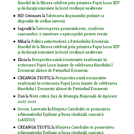
Sinodul de la Niceea celebrat prin primirea Papei Leon XIV
și declarații unioniste în locul credinței nealterate
MD Crismaru
la
Fabricarea dușmanului putinist ca
dispozitiv de ordine internă
Ingradit
la
Întreruperea pomenirii este, conform
canoanelor, o mustrare a episcopului pentru erezie
Mihai
la
Politica antiortodoxă a Patriarhului Ecumenic.
Sinodul de la Niceea celebrat prin primirea Papei Leon XIV
și declarații unioniste în locul credinței nealterate
Elena
la
Perspectiva unirii ecumeniste reafirmată în
scrisoarea Papei Leon înainte de celebrarea Sinodului I
Ecumenic alături de Patriarhul Ecumenic
CREANGA TEOFIL
la
Perspectiva unirii ecumeniste
reafirmată în scrisoarea Papei Leon înainte de celebrarea
Sinodului I Ecumenic alături de Patriarhul Ecumenic
Dan
la
Notă critică faţă de Strategia Naţională de Apărare
2025-2030
Ierom. Lavrentie
la
Sfințirea Catedralei cu pomenirea
schismaticului Epifanie și buna rânduială canonică
[+AUDIO]
CREANGA TEOFIL
la
Sfințirea Catedralei cu pomenirea
schismaticului Epifanie și buna rânduială canonică