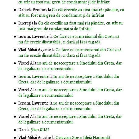
cu atât au fost mai greu de condamnat și de înfrânt
Daniela Proinov
la
Cu cât ereziile au fost mai răspândite, cu
atât au fost mai greu de condamnat și de înfrânt
Lucreția
la
Cu cât ereziile au fost mai răspândite, cu atât au
fost mai greu de condamnat și de înfrânt
Ierom. Lavrentie
la
Ce face ca ecumenismul din Creta să
nu fie erezie discutabilă, ci clară și fără tăgadă
Vlad-Mihai Agache
la
Ce face ca ecumenismul din Creta să
nu fie erezie discutabilă, ci clară și fără tăgadă
Viorel A
la
10 ani de neacceptare a Sinodului din Creta, dar
de legalizare a ecumenismului
Ierom. Lavrentie
la
10 ani de neacceptare a Sinodului din
Creta, dar de legalizare a ecumenismului
Viorel A
la
10 ani de neacceptare a Sinodului din Creta, dar
de legalizare a ecumenismului
Ierom. Lavrentie
la
10 ani de neacceptare a Sinodului din
Creta, dar de legalizare a ecumenismului
Viorel A
la
10 ani de neacceptare a Sinodului din Creta, dar
de legalizare a ecumenismului
Dan
la
Știau SUA?
Vlad-Mihai Agache
la
Octavian Goga: Ideia Naţională