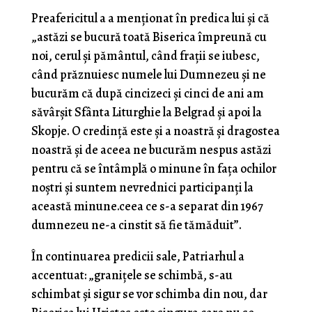
Preafericitul a a menționat în predica lui și că
„astăzi se bucură toată Biserica împreună cu
noi, cerul și pământul, când frații se iubesc,
când prăznuiesc numele lui Dumnezeu și ne
bucurăm că după cincizeci și cinci de ani am
săvârșit Sfânta Liturghie la Belgrad și apoi la
Skopje. O credință este și a noastră și dragostea
noastră și de aceea ne bucurăm nespus astăzi
pentru că se întâmplă o minune în fața ochilor
noștri și suntem nevrednici participanți la
această minune.ceea ce s-a separat din 1967
dumnezeu ne-a cinstit să fie tămăduit”.
În continuarea predicii sale, Patriarhul a
accentuat: „granițele se schimbă, s-au
schimbat și sigur se vor schimba din nou, dar