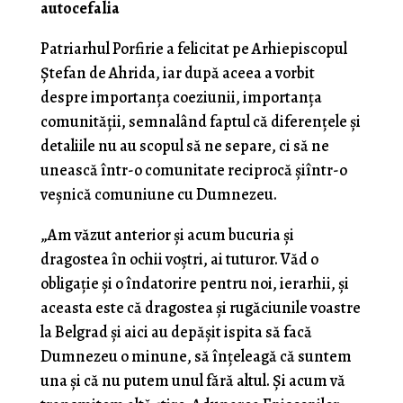
autocefalia
Patriarhul Porfirie a felicitat pe Arhiepiscopul
Ștefan de Ahrida, iar după aceea a vorbit
despre importanța coeziunii, importanța
comunității, semnalând faptul că diferențele și
detaliile nu au scopul să ne separe, ci să ne
unească într-o comunitate reciprocă șiîntr-o
veșnică comuniune cu Dumnezeu.
„Am văzut anterior și acum bucuria și
dragostea în ochii voștri, ai tuturor. Văd o
obligație și o îndatorire pentru noi, ierarhii, și
aceasta este că dragostea și rugăciunile voastre
la Belgrad și aici au depășit ispita să facă
Dumnezeu o minune, să înțeleagă că suntem
una și că nu putem unul fără altul. Și acum vă