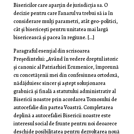
Bisericilor care aparțin de jurisdicția sa. O
decizie pentru care Fanarul va trebui să ia în
considerare mulți parametri, atât geo-politici,
cât și bisericești pentru unitatea mai largă
bisericească și pacea în regiune. […]
Paragraful esențial din scrisoarea
Președintelui: „Având în vedere dreptul istoric
și canonic al Patriarhiei Ecumenice, împreună
cu concetățenii mei din confesiunea ortodoxă,
nădăjduiesc sincer și aștept soluționarea
grabnică și finală a statutului administrativ al
Bisericii noastre prin acordarea Tomosului de
autocefalie din partea Voastră. Completarea
deplină a autocefaliei Bisericii noastre este
interesul social de frunte pentru noi deoarece
deschide posibilitatea pentru dezvoltarea nouă