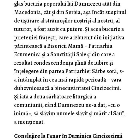
glas bucuria poporului lui Dumnezeu atăt din
Macedonia, cât și din Serbia, așa încât suspinul
de ușurare al strămoșilor noștriși al nostru, al
tuturor, a fost auzit cu putere. Și acea bucurie a
prieteniei frățești, care a izbucnit din inițiativa
părintească a Bisericii Mamă – Patriarhia
Ecumenică și a Sanctității Sale și din care a
rezultat condescendența plină de iubire și
înțelegere din partea Patriarhiei Sârbe soră, s-
a întâmplat în cea mai rapidă perioadă – vara
duhovnicească a binecuvântatei Cincizecimi.
Și iată a doua sărbătoare liturgică a
comuniunii, când Dumnezeu ne-a dat, «cu o
inimă», să slăvim numele slăvit și mărit al Său”,
a menționat.
Conslujire la Fanar în Duminica Cincizecimii