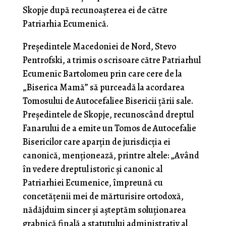
Skopje după recunoașterea ei de către
Patriarhia Ecumenică.
Președintele Macedoniei de Nord, Stevo
Pentrofski, a trimis o scrisoare către Patriarhul
Ecumenic Bartolomeu prin care cere de la
„Biserica Mamă” să purceadă la acordarea
Tomosului de Autocefaliee Bisericii țării sale.
Președintele de Skopje, recunoscând dreptul
Fanarului de a emite un Tomos de Autocefalie
Bisericilor care aparțin de jurisdicția ei
canonică, menționează, printre altele: „Având
în vedere dreptul istoric și canonic al
Patriarhiei Ecumenice, împreună cu
concetățenii mei de mărturisire ortodoxă,
nădăjduim sincer și așteptăm soluționarea
grabnică finală a statutului administrativ al