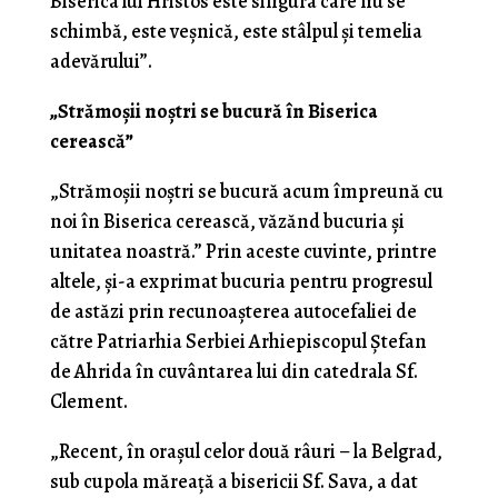
Biserica lui Hristos este singura care nu se
schimbă, este veșnică, este stâlpul și temelia
adevărului”.
„Strămoșii noștri se bucură în Biserica
cerească”
„Strămoșii noștri se bucură acum împreună cu
noi în Biserica cerească, văzănd bucuria și
unitatea noastră.” Prin aceste cuvinte, printre
altele, și-a exprimat bucuria pentru progresul
de astăzi prin recunoașterea autocefaliei de
către Patriarhia Serbiei Arhiepiscopul Ștefan
de Ahrida în cuvântarea lui din catedrala Sf.
Clement.
„Recent, în orașul celor două râuri – la Belgrad,
sub cupola măreață a bisericii Sf. Sava, a dat