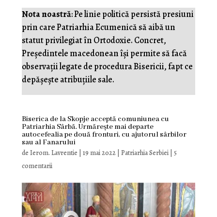
Nota noastră
: Pe linie politică persistă presiuni
prin care Patriarhia Ecumenică să aibă un
statut privilegiat în Ortodoxie. Concret,
Președintele macedonean își permite să facă
observații legate de procedura Bisericii, fapt ce
depășește atribuțiile sale.
Biserica de la Skopje acceptă comuniunea cu
Patriarhia Sârbă. Urmărește mai departe
autocefealia pe două fronturi, cu ajutorul sârbilor
sau al Fanarului
de
Ierom. Lavrentie
|
19 mai 2022
|
Patriarhia Serbiei
|
5
comentarii