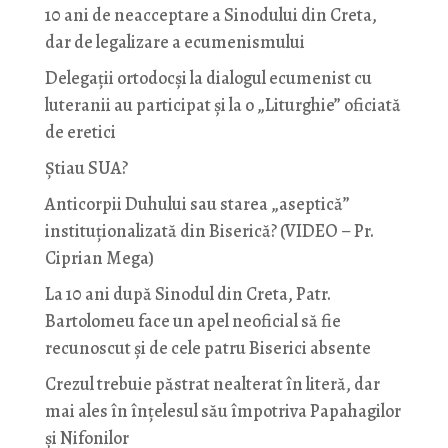
10 ani de neacceptare a Sinodului din Creta,
dar de legalizare a ecumenismului
Delegații ortodocși la dialogul ecumenist cu
luteranii au participat și la o „Liturghie” oficiată
de eretici
Știau SUA?
Anticorpii Duhului sau starea „aseptică”
instituționalizată din Biserică? (VIDEO – Pr.
Ciprian Mega)
La 10 ani după Sinodul din Creta, Patr.
Bartolomeu face un apel neoficial să fie
recunoscut și de cele patru Biserici absente
Crezul trebuie păstrat nealterat în literă, dar
mai ales în înțelesul său împotriva Papahagilor
și Nifonilor