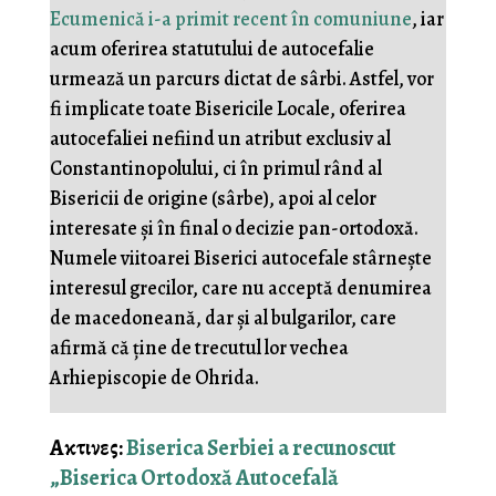
Ecumenică i-a primit recent în comuniune
, iar
acum oferirea statutului de autocefalie
urmează un parcurs dictat de sârbi. Astfel, vor
fi implicate toate Bisericile Locale, oferirea
autocefaliei nefiind un atribut exclusiv al
Constantinopolului, ci în primul rând al
Bisericii de origine (sârbe), apoi al celor
interesate și în final o decizie pan-ortodoxă.
Numele viitoarei Biserici autocefale stârnește
interesul grecilor, care nu acceptă denumirea
de macedoneană, dar și al bulgarilor, care
afirmă că ține de trecutul lor vechea
Arhiepiscopie de Ohrida.
Ακτινες:
Biserica Serbiei a recunoscut
„Biserica Ortodoxă Autocefală