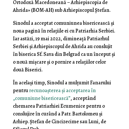
Ortodoxă Macedoneană – Arhiepiscopia de
Ahrida» (BΟM-AH) sub Arhiepiscopul Ștefan.
Sinodul a acceptat comuniunea bisericească și
noua pagină în relațiile ei cu Patriarhia Serbiei.
Iar astăzi, 19 mai 2022, dimineață Patriarhul
Serbiei și Arhiepiscopul de Ahrida au conslujit
în biserica Sf. Sava din Belgrad ca un început și
o nouă mișcare și o pornire a relațiilor celor
două Biserici.
În același timp, Sinodul a mulțumit Fanarului
pentru
recunoașterea și acceptarea în
„comuniune bisericească”
, acceptând
chemarea Patriarhiei Ecumenice pentru o
conslujire în curând a Patr. Bartolomeu și
Arhiep. Ștefan de Cincizecime sau Luni, de