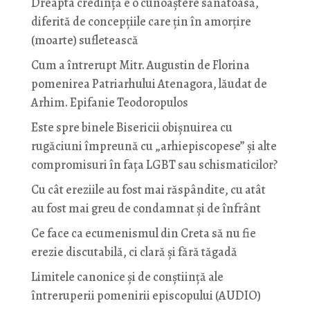
Dreapta credință e o cunoaștere sănătoasă,
diferită de concepțiile care țin în amorțire
(moarte) sufletească
Cum a întrerupt Mitr. Augustin de Florina
pomenirea Patriarhului Atenagora, lăudat de
Arhim. Epifanie Teodoropulos
Este spre binele Bisericii obișnuirea cu
rugăciuni împreună cu „arhiepiscopese” și alte
compromisuri în fața LGBT sau schismaticilor?
Cu cât ereziile au fost mai răspândite, cu atât
au fost mai greu de condamnat și de înfrânt
Ce face ca ecumenismul din Creta să nu fie
erezie discutabilă, ci clară și fără tăgadă
Limitele canonice și de conștiință ale
întreruperii pomenirii episcopului (AUDIO)