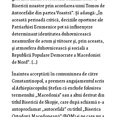
Bisericii noastre prin acordarea unui Tomos de
Autocefalie din partea Voastră”. Și adaugă: „În
această perioadă critică, deciziile oportune ale
Patriarhiei Ecumenice pot să influențeze
determinant identitatea duhovnicească
neamurilor de acum și viitoare și, prin aceasta,
și atmosfera duhovnicească și socială a
Republicii Populare Democrate a Macedoniei
de Nord”. […]
Înaintea acceptării în comuniunea de către
Constantinopol, a premers angajamentul scris
al Arhiepiscopului Ștefan că exclude folosirea
termenului „Macedonia” sau a altui derivat din
titlul Bisericii de Skopje, care după schismă s-a
autoproclamat „autocefală” cu titlul „Biserica
Ortodoxă Macedoneană” (BΟM) și pe care nu a